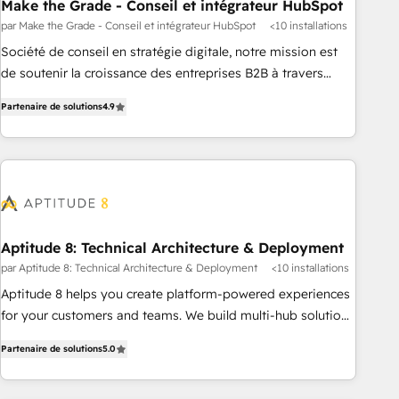
Make the Grade - Conseil et intégrateur HubSpot
par Make the Grade - Conseil et intégrateur HubSpot
<10 installations
Société de conseil en stratégie digitale, notre mission est
de soutenir la croissance des entreprises B2B à travers
l’acquisition de nouveaux clients, l'intégration CRM et le
Partenaire de solutions
4.9
développement des revenus auprès de vos comptes
existants. En France et à l'international, nous travaillons
avec des ETI ambitieuses, des grands groupes voulant aller
au-delà d’une simple transformation digitale et des startups
florissantes. Nos 3 grandes expertises sont : ➤ L’intégration
de CRM et de méthodologie RevOps pour aligner les
équipes marketing, commerciales et support client (data
Aptitude 8: Technical Architecture & Deployment
migration, synchronisation API, audit et maintenance) ➤ La
par Aptitude 8: Technical Architecture & Deployment
<10 installations
création de sites internet de conversion qui transforment
Aptitude 8 helps you create platform-powered experiences
les visiteurs en opportunités d'affaires ➤ La mise en place
for your customers and teams. We build multi-hub solutions
de stratégies d'acquisition marketing (SEO, SEA, inbound,
and orchestrate operations across your entire tech stack.
automatisation marketing, ABM, IA, emailing) Informations
Partenaire de solutions
5.0
Aptitude 8 is trusted by top brands such as Lenovo,
clés : - 10 ans d'expérience - 100+ intégrations CRM
Bluetooth, International Sports Sciences Association, SXSW,
HubSpot réussies - 40 experts conseil - 150 certifications