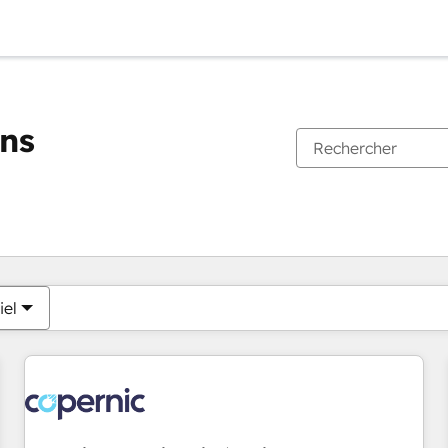
ons
Vous êtes actuellement sur
Page
Page
Page
Page
Page
Page
Page
Page
Page
Page
Page
iel