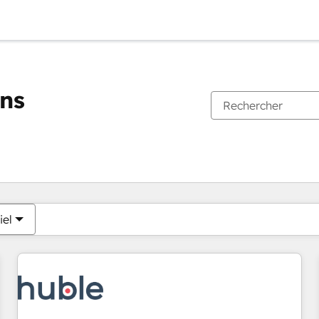
ons
Vous êtes actuellement sur
Page
Page
Page
Page
Page
Page
Page
Page
Page
Page
Page
iel