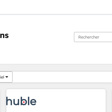
ons
Vous êtes actuellement sur
Page
Page
Page
Page
Page
Page
Page
Page
Page
Page
Page
iel