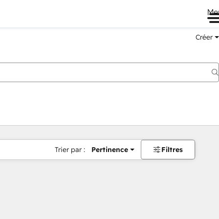
Me
Créer
Trier par :
Pertinence
Filtres