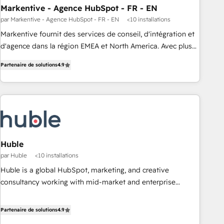
revenue efficiency. 🔹 Integrations: Connect HubSpot with
Markentive - Agence HubSpot - FR - EN
your tech stack for better adoption. 🔹 Custom Solutions:
par Markentive - Agence HubSpot - FR - EN
<10 installations
Build tailored apps, workflows, and configurations. We are
Markentive fournit des services de conseil, d'intégration et
SOC 2 Type II and ISO 27001 certified, reinforcing our
d'agence dans la région EMEA et North America. Avec plus
commitment to data security and compliance. At OneMetric,
de 115 experts en marketing automation, Growth, Revops,
we help revenue teams focus on the OneMetric that matters
Partenaire de solutions
4.9
CRM et webdesign. Markentive is both a consulting firm, a
most: revenue.
digital agency and an integrator. With over 115 experts in
marketing automation, growth, revops, CRM and webdesign
(We focus on EMEA - USA customers).
Huble
par Huble
<10 installations
Huble is a global HubSpot, marketing, and creative
consultancy working with mid-market and enterprise
businesses. We go beyond implementation, shaping the
strategy, processes, and teams that turn HubSpot into a
Partenaire de solutions
4.9
genuine growth engine. Named HubSpot's Global Partner of