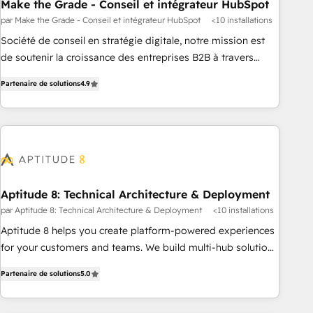
Make the Grade - Conseil et intégrateur HubSpot
par Make the Grade - Conseil et intégrateur HubSpot
<10 installations
Société de conseil en stratégie digitale, notre mission est
de soutenir la croissance des entreprises B2B à travers
l’acquisition de nouveaux clients, l'intégration CRM et le
Partenaire de solutions
4.9
développement des revenus auprès de vos comptes
existants. En France et à l'international, nous travaillons
avec des ETI ambitieuses, des grands groupes voulant aller
au-delà d’une simple transformation digitale et des startups
florissantes. Nos 3 grandes expertises sont : ➤ L’intégration
de CRM et de méthodologie RevOps pour aligner les
équipes marketing, commerciales et support client (data
Aptitude 8: Technical Architecture & Deployment
migration, synchronisation API, audit et maintenance) ➤ La
par Aptitude 8: Technical Architecture & Deployment
<10 installations
création de sites internet de conversion qui transforment
Aptitude 8 helps you create platform-powered experiences
les visiteurs en opportunités d'affaires ➤ La mise en place
for your customers and teams. We build multi-hub solutions
de stratégies d'acquisition marketing (SEO, SEA, inbound,
and orchestrate operations across your entire tech stack.
automatisation marketing, ABM, IA, emailing) Informations
Partenaire de solutions
5.0
Aptitude 8 is trusted by top brands such as Lenovo,
clés : - 10 ans d'expérience - 100+ intégrations CRM
Bluetooth, International Sports Sciences Association, SXSW,
HubSpot réussies - 40 experts conseil - 150 certifications