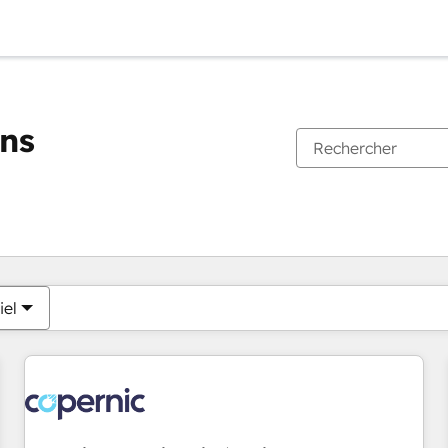
ons
Vous êtes actuellement sur
Page
Page
Page
Page
Page
Page
Page
Page
Page
Page
Page
iel