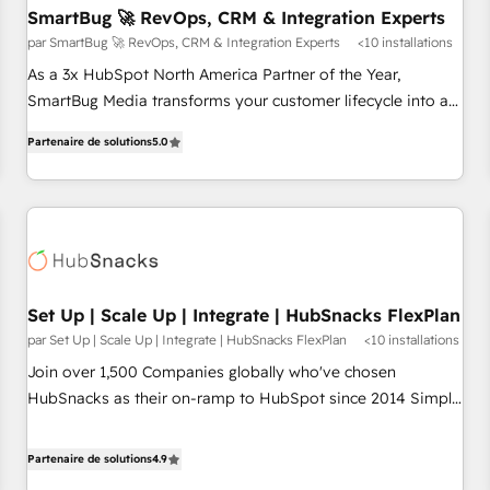
SmartBug 🚀 RevOps, CRM & Integration Experts
par SmartBug 🚀 RevOps, CRM & Integration Experts
<10 installations
As a 3x HubSpot North America Partner of the Year,
SmartBug Media transforms your customer lifecycle into a
revenue engine. Our unified ecosystem includes specialized
Partenaire de solutions
5.0
divisions Globalia (AI & Software) and Point Success Media
(Paid Media), making this the official home for all three
brands. 🔄 Implementation & Integration - Seamless
migrations and system integrations powered by Globalia’s
technical development team. - 19 HubSpot-certified trainers
to drive platform adoption. 📈 Revenue Generation - Full-
funnel marketing and high-performance advertising via
Set Up | Scale Up | Integrate | HubSnacks FlexPlan
Point Success Media. - Expert deployment of Breeze AI and
par Set Up | Scale Up | Integrate | HubSnacks FlexPlan
<10 installations
custom agents to automate growth. 🏆 Elite Excellence - 8
Join over 1,500 Companies globally who've chosen
platform accreditations and deep HIPAA-compliance
HubSnacks as their on-ramp to HubSpot since 2014 Simple
expertise. - A team of 250+ experts dedicated to your
pay-as-you-go plans that accelerate value... 1️⃣ Set Up |
resilient growth.
Onboarding New or Check-fixing existing HubSpot portals
Partenaire de solutions
4.9
2️⃣ Scale Up | 100% HubSpot Task Execution... Global 24/7 ...