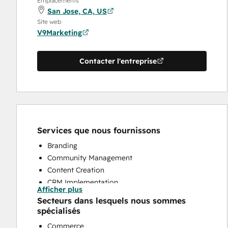
Emplacements
San Jose, CA, US
Site web
V9Marketing
Contacter l'entreprise
Services que nous fournissons
Branding
Community Management
Content Creation
CRM Implementation
Afficher plus
Email Marketing
Secteurs dans lesquels nous sommes
Full Inbound Marketing Services
spécialisés
Knowledge Base Development
Commerce