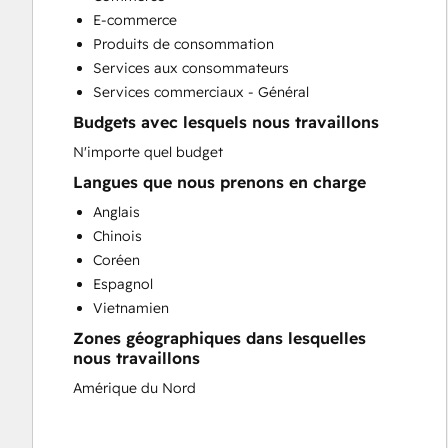
Paid Advertising
E-commerce
Programmable Automation
Produits de consommation
Search Engine Optimization
Services aux consommateurs
Social Media
Services commerciaux - Général
Video Production
Budgets avec lesquels nous travaillons
Website Design
Website Development
N'importe quel budget
Langues que nous prenons en charge
Anglais
Chinois
Coréen
Espagnol
Vietnamien
Zones géographiques dans lesquelles
nous travaillons
Amérique du Nord