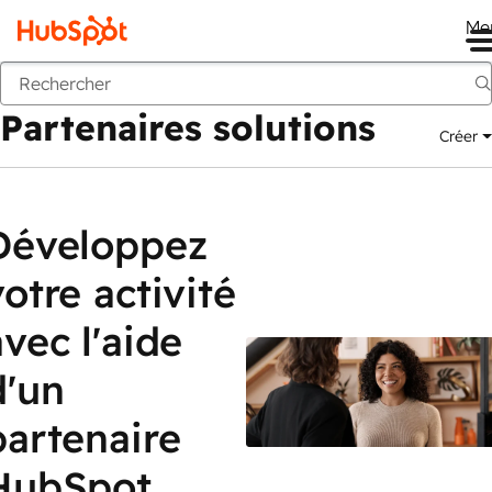
Me
Partenaires solutions
Marketplace
Partenaires solutions
Créer
Développez
votre activité
avec l'aide
d'un
partenaire
HubSpot.