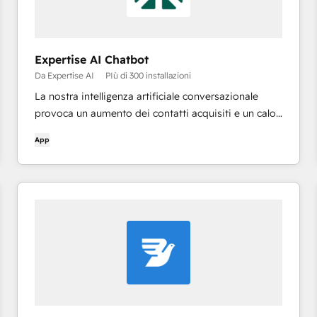
Expertise AI Chatbot
Da Expertise AI
PIù di 300 installazioni
La nostra intelligenza artificiale conversazionale
provoca un aumento dei contatti acquisiti e un calo
delle richieste di assistenza per la vostra azienda. (in
App
precedenza con il marchio Chatsimple)