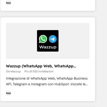
App
Wazzup (WhatsApp Web, WhatsApp
Business API and Telegram)
Da Wazzup
PIù di 500 installazioni
Integrazione di WhatsApp Web, WhatsApp Business
API, Telegram e Instagram con HubSpot. Iniziate le
chat con i vostri clienti, inviate messaggi da
App
HubSpot e memorizzate tutti i messaggi nel CRM.