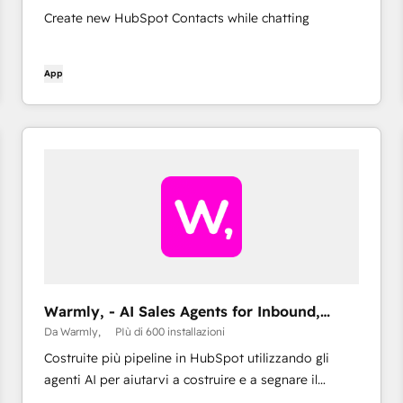
Create new HubSpot Contacts while chatting
App
Warmly, - AI Sales Agents for Inbound,
Outbound, & TAM
Da Warmly,
PIù di 600 installazioni
Costruite più pipeline in HubSpot utilizzando gli
agenti AI per aiutarvi a costruire e a segnare il
vostro TAM, inviate Outbound mirati (attraverso