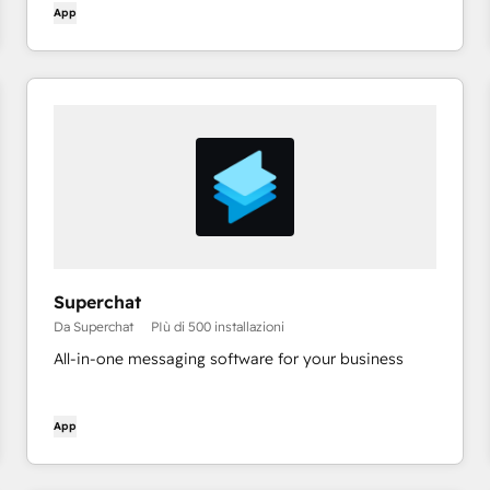
App
email, annunci, Linkedin) e poi chiudete i lead caldi
sul vostro sito con il #1 Inbound Prospecting Agent.
Superchat
Da Superchat
PIù di 500 installazioni
All-in-one messaging software for your business
App