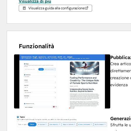
Visualizza di più
revisionato, oppure pubblicato automaticamente.
Visualizza guida alla configurazione
Questa integrazione è pensata per i professionisti del marke
desiderano risparmiare tempo, espandere la propria strate
pubblicazione coerente senza il carico di lavoro manuale.
Funzionalità
Pubblica
Crea artico
direttamen
creazione d
evidenza
Generazio
Sfrutta le 