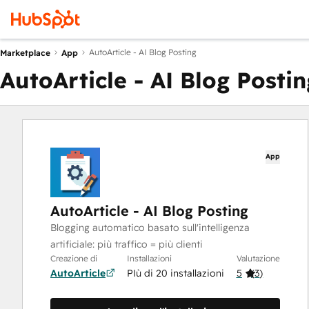
AutoArticle - AI Blog Posting
Marketplace
App
AutoArticle - AI Blog Postin
App
AutoArticle - AI Blog Posting
Blogging automatico basato sull'intelligenza
artificiale: più traffico = più clienti
Creazione di
Installazioni
Valutazione
AutoArticle
PIù di 20 installazioni
5
(
3
)