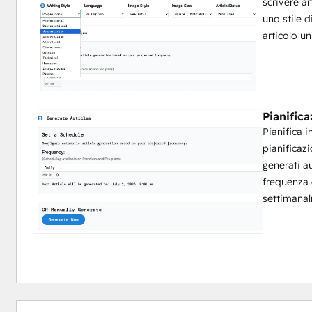
scrivere a
uno stile d
articolo un
Pianific
Pianifica i
pianificazi
generati a
frequenza 
settimanal