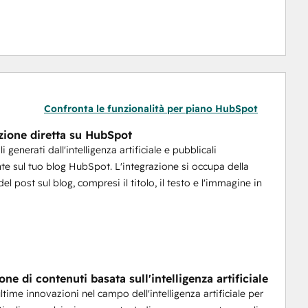
ting, i creatori di contenuti e gli imprenditori che 
gia di contenuti e mantenere un calendario di 
Confronta le funzionalità per piano HubSpot
zione diretta su HubSpot
li generati dall'intelligenza artificiale e pubblicali
te sul tuo blog HubSpot. L'integrazione si occupa della
el post sul blog, compresi il titolo, il testo e l'immagine in
ne di contenuti basata sull'intelligenza artificiale
ultime innovazioni nel campo dell'intelligenza artificiale per