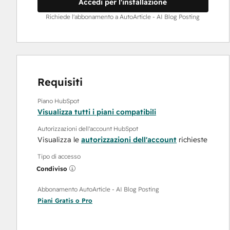
Accedi per l'installazione
Richiede l'abbonamento a AutoArticle - AI Blog Posting
Requisiti
Piano HubSpot
Visualizza tutti i piani compatibili
Autorizzazioni dell'account HubSpot
Visualizza le
autorizzazioni dell'account
richieste
Tipo di accesso
Condiviso
Abbonamento AutoArticle - AI Blog Posting
Piani
Gratis
o
Pro