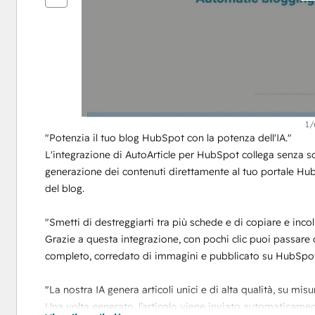
articoli
1/
"Potenzia il tuo blog HubSpot con la potenza dell'IA."
L'integrazione di AutoArticle per HubSpot collega senza solu
generazione dei contenuti direttamente al tuo portale HubS
del blog.
"Smetti di destreggiarti tra più schede e di copiare e inco
Grazie a questa integrazione, con pochi clic puoi passare
completo, corredato di immagini e pubblicato su HubSpot
"La nostra IA genera articoli unici e di alta qualità, su misu
Una volta generato, l’articolo viene inviato automaticame