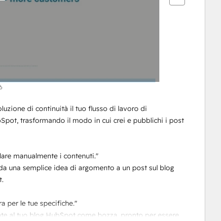
6
zione di continuità il tuo flusso di lavoro di 
pot, trasformando il modo in cui crei e pubblichi i post 
llare manualmente i contenuti."
 da una semplice idea di argomento a un post sul blog 
.
ra per le tue specifiche."
nte al tuo blog HubSpot come bozza, pronto per essere 