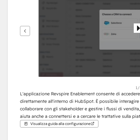
per
vedere
gli
altri
articoli
1/
L'applicazione Revspire Enablement consente di accedere 
direttamente all'interno di HubSpot. È possibile interagire
collaborare con gli stakeholder e gestire i flussi di vendita
aiuta anche a connettersi e a cercare le trattative sulla pi
Visualizza guida alla configurazione