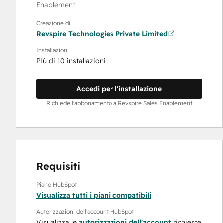
Enablement
Creazione di
Revspire Technologies Private Limited
Installazioni
PIù di 10 installazioni
Accedi per l'installazione
Richiede l'abbonamento a Revspire Sales Enablement
Requisiti
Piano HubSpot
Visualizza tutti i piani compatibili
Autorizzazioni dell'account HubSpot
Visualizza le
autorizzazioni dell'account
richieste