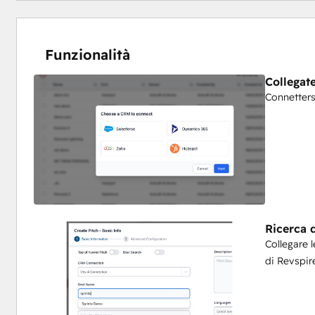
Funzionalità
Collegat
Connetters
Ricerca d
Collegare l
di Revspir