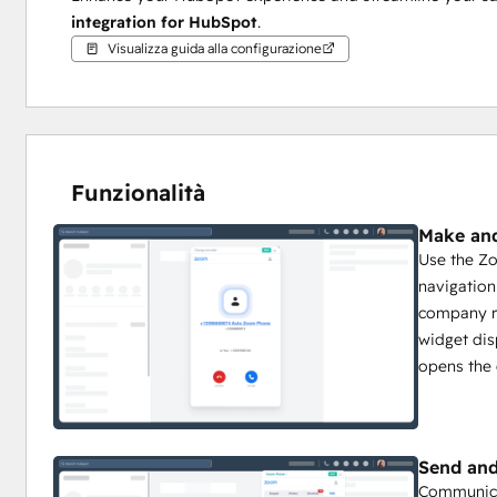
integration for HubSpot
.
Visualizza guida alla configurazione
Funzionalità
Make and
Use the Z
navigation
company r
widget dis
opens the 
Send an
Communica