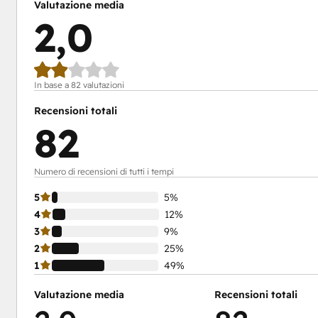
Valutazione media
2,0
In base a 82 valutazioni
Recensioni totali
82
Numero di recensioni di tutti i tempi
5
5%
4
12%
3
9%
2
25%
1
49%
Valutazione media
Recensioni totali