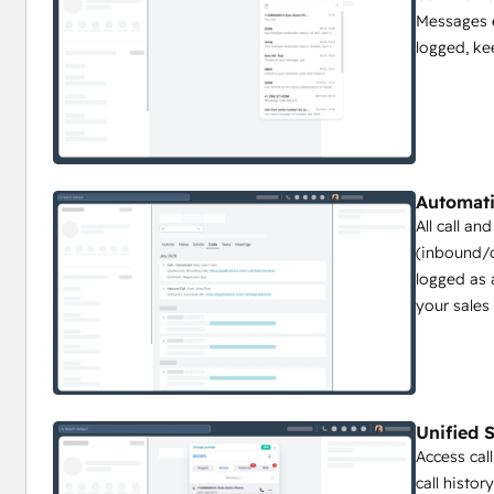
Messages 
logged, ke
Automati
All call a
(inbound/o
logged as 
your sales
Unified 
Access cal
call histo