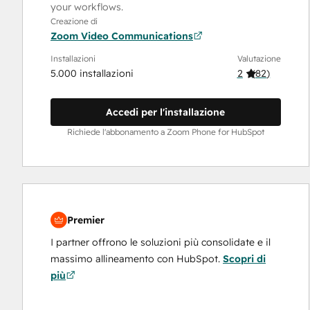
your workflows.
Creazione di
Zoom Video Communications
Installazioni
Valutazione
5.000 installazioni
2
(
82
)
Accedi per l'installazione
Richiede l'abbonamento a Zoom Phone for HubSpot
Premier
I partner offrono le soluzioni più consolidate e il
massimo allineamento con HubSpot.
Scopri di
più