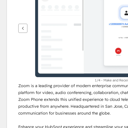
per
vedere
gli
altri
articoli
1/4 - Make and Recei
Zoom is a leading provider of modern enterprise communica
platform for video, audio conferencing, collaboration, ch
Zoom Phone extends this unified experience to cloud tele
productive from anywhere. Headquartered in San Jose, Ca
communication for businesses around the globe.
Enhance your HubSpot experience and streamline your sal