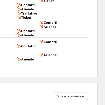
Ticket
Contatti
Aziende
Trattative
Ticket
Contatti
Aziende
Contatti
Aziende
Contatti
Contatti
Aziende
Aziende
Percentuale
Percentuale
Percentuale
Percentuale
Percentuale
completamento:
completamento:
completamento:
completamento:
completamento:
5%
9%
12%
25%
49%
Scrivi una recensione