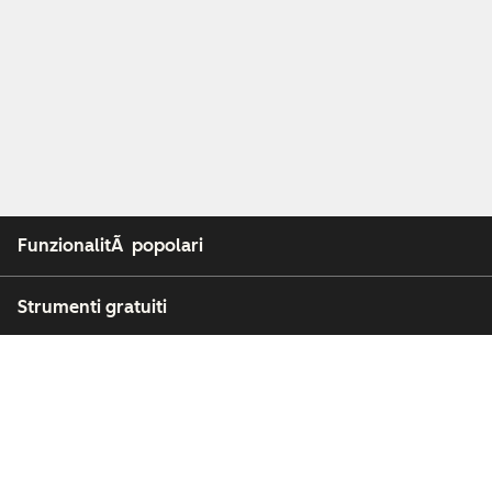
FunzionalitÃ popolari
Strumenti gratuiti
Azienda
Clienti
Partner