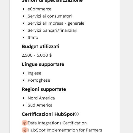
Settori di specializzazione
HubSpot Onboarding
eCommerce
Sales and Marketing Alignment
Servizi ai consumatori
Sales Enablement
Servizi all'impresa - generale
Search Engine Optimization
Servizi bancari/finanziari
Website Design
Stato
Budget utilizzati
2.500 - 5.000 $
Lingue supportate
Inglese
Portoghese
Regioni supportate
Nord America
Sud America
Certificazioni HubSpot
Data Integrations Certification
HubSpot Implementation for Partners