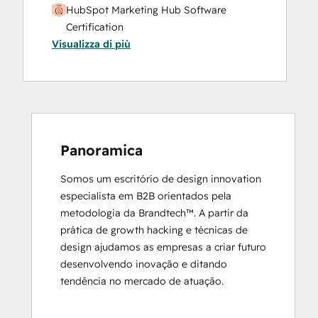
HubSpot Marketing Hub Software
Certification
Visualizza di più
HubSpot Marketing Software
HubSpot Reporting
HubSpot Sales Hub Software
Certification
HubSpot Solutions Partner
Inbound
Inbound Marketing
Panoramica
Objectives-Based Onboarding
Somos um escritório de design innovation 
Platform Consulting
especialista em B2B orientados pela 
Revenue Operations
metodologia da Brandtech™. A partir da 
Salesforce Integration Certification
prática de growth hacking e técnicas de 
design ajudamos as empresas a criar futuro 
desenvolvendo inovação e ditando 
tendência no mercado de atuação.