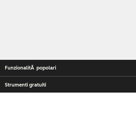
FunzionalitÃ popolari
Strumenti gratuiti
Azienda
Clienti
Partner