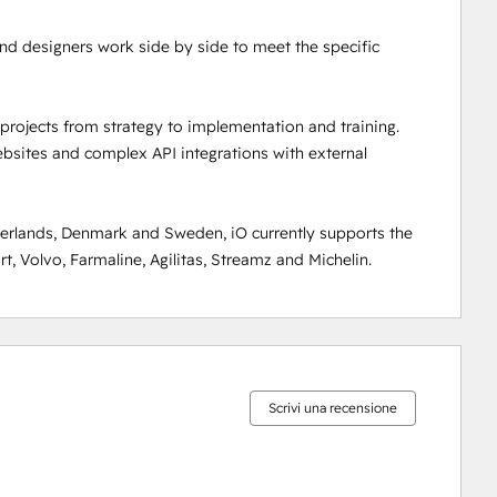
nd designers work side by side to meet the specific 
rojects from strategy to implementation and training. 
sites and complex API integrations with external 
rlands, Denmark and Sweden, iO currently supports the 
, Volvo, Farmaline, Agilitas, Streamz and Michelin.
Percentuale
Percentuale
Percentuale
Percentuale
Percentuale
completamento:
completamento:
completamento:
completamento:
completamento:
0%
0%
0%
8%
92%
Scrivi una recensione