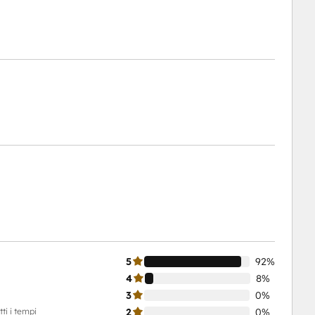
5
92%
4
8%
3
0%
ti i tempi
2
0%