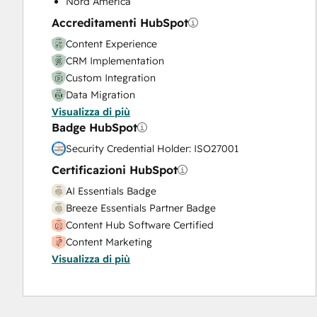
Nord America
Video Production
Accreditamenti HubSpot
Website Design
Content Experience
Website Development
CRM Implementation
Website Migration
Custom Integration
Data Migration
Visualizza di più
Onboarding
Badge HubSpot
Service Implementation
Solutions Architecture Design
Security Credential Holder: ISO27001
Certificazioni HubSpot
AI Essentials Badge
Breeze Essentials Partner Badge
Content Hub Software Certified
Content Marketing
Visualizza di più
CRM Data Migration Certification
Data Integrations Certification
Digital Advertising
Digital Marketing