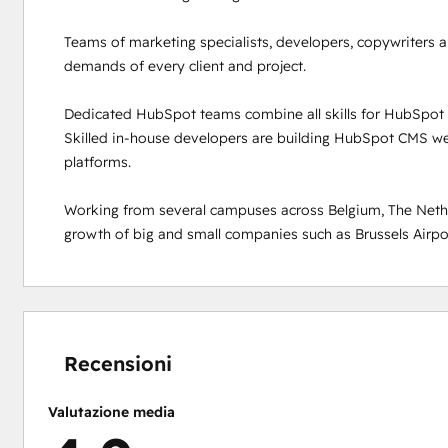
Teams of marketing specialists, developers, copywriters a
demands of every client and project. 

Dedicated HubSpot teams combine all skills for HubSpot p
Skilled in-house developers are building HubSpot CMS web
platforms.  

Working from several campuses across Belgium, The Nethe
growth of big and small companies such as Brussels Airport
Percentuale
Percentuale
Percentuale
Percentuale
Percentuale
completamento:
completamento:
completamento:
completamento:
completamento:
0%
0%
0%
8%
92%
Recensioni
Valutazione media