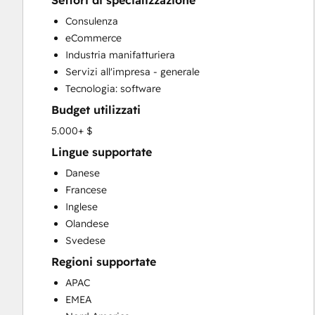
Settori di specializzazione
CRM Implementation
Consulenza
CRM Migration
eCommerce
Custom API Integrations
Industria manifatturiera
Customer Marketing
Servizi all'impresa - generale
Customer Success Training
Tecnologia: software
Customer Support Training
Budget utilizzati
Customer Survey and Analysis
Email Marketing
5.000+ $
Full Inbound Marketing Services
Lingue supportate
Help Desk Implementation
Danese
HubSpot Onboarding
Francese
Knowledge Base Development
Inglese
Paid Advertising
Olandese
Programmable Automation
Svedese
Sales and Marketing Alignment
Regioni supportate
Sales Coaching and Training
Sales Enablement
APAC
Search Engine Optimization
EMEA
Social Media