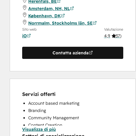
Herentals, BE
Amsterdam, NH, NL
København, DK
Norrmalm, Stockholms län, SE
Sito web
Valutazione
iO
4,9
(
37
)
Contatta azienda
Servizi offerti
Account based marketing
Branding
Community Management
Content Creation
Visualizza di più
Conversational Marketing