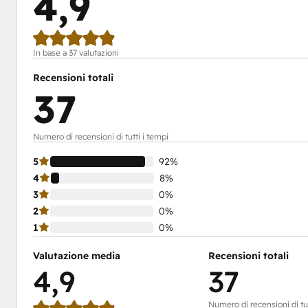
4,9
In base a 37 valutazioni
Recensioni totali
37
Numero di recensioni di tutti i tempi
5
92%
4
8%
3
0%
2
0%
1
0%
Valutazione media
Recensioni totali
4,9
37
Numero di recensioni di tut