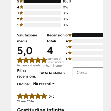
5
100%
4
0%
3
0%
2
0%
1
0%
Valutazione
Recensioni
5
media
totali
4
5,0
4
3
2
Numero di
1
recensioni di
In base a 4 valutazioni
tutti i tempi
Filtra
Tutte le stelle
recensioni:
Più recenti
Ordina:
5/5
27 mar 2026
Gratitudine infinita