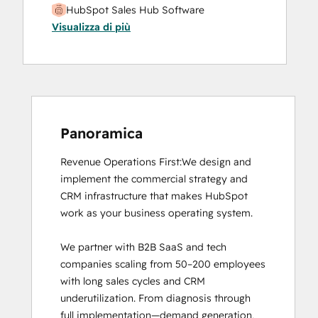
HubSpot Sales Hub Software
Visualizza di più
Certification
HubSpot Solutions Partner
Inbound Marketing
Inbound Sales
Revenue Operations
Panoramica
Revenue Operations First:We design and 
implement the commercial strategy and 
CRM infrastructure that makes HubSpot 
work as your business operating system.

We partner with B2B SaaS and tech 
companies scaling from 50–200 employees 
with long sales cycles and CRM 
underutilization. From diagnosis through 
full implementation—demand generation, 