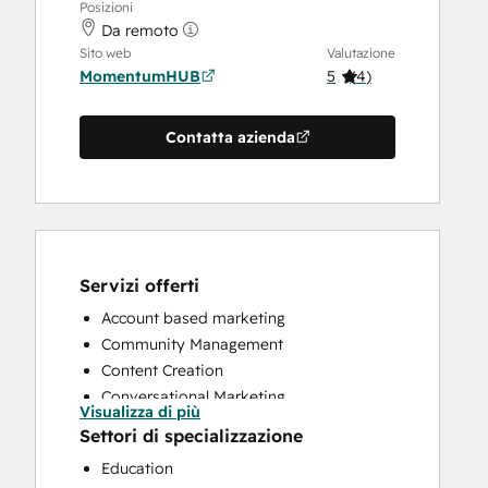
Posizioni
Da remoto
Sito web
Valutazione
MomentumHUB
5
(
4
)
Contatta azienda
Servizi offerti
Account based marketing
Community Management
Content Creation
Conversational Marketing
Visualizza di più
CRM Implementation
Settori di specializzazione
CRM Migration
Education
Custom API Integrations