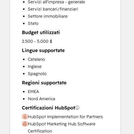
Servizi all'impresa - generale
Customer Marketing
Servizi bancari/finanziari
Email Marketing
Settore immobiliare
Full Inbound Marketing Services
Stato
Paid Advertising
Budget utilizzati
Programmable Automation
Sales and Marketing Alignment
2.500 - 5.000 $
Sales Enablement
Lingue supportate
Search Engine Optimization
Catalano
Social Media
Inglese
Video Production
Spagnolo
Regioni supportate
EMEA
Nord America
Certificazioni HubSpot
HubSpot Implementation for Partners
HubSpot Marketing Hub Software
Certification