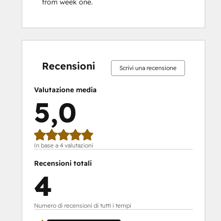
from week one.
Percentuale
Percentuale
Percentuale
Percentuale
Percentuale
Percentuale
Percentuale
Percentuale
Percentuale
Percentuale
completamento:
completamento:
completamento:
completamento:
completamento:
completamento:
completamento:
completamento:
completamento:
completament
0%
0%
0%
0%
100%
0%
0%
0%
0%
100%
Recensioni
Scrivi una recensione
Valutazione media
5,0
In base a 4 valutazioni
Recensioni totali
4
Numero di recensioni di tutti i tempi