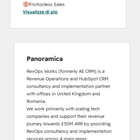
Frictionless Sales
Visualizza di più
HubSpot Sales Hub Software
Certification
HubSpot Solutions Partner
Inbound
Inbound Sales
Platform Consulting
Service Hub Software
Panoramica
RevOps Works (formerly AE CRM) is a 
Revenue Operations and HubSpot CRM 
consultancy and implementation partner 
with offices in United Kingdom and 
Romania. 

We work primarily with scaling tech 
companies and support their revenue 
journey towards £50M ARR by providing 
RevOps consultancy and implementation 
services across 4 main areas:
