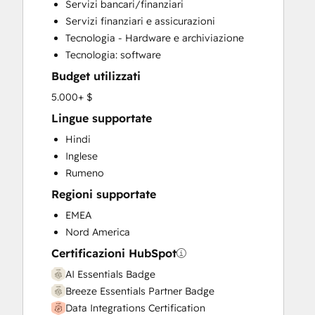
Servizi bancari/finanziari
Customer Survey and Analysis
Servizi finanziari e assicurazioni
Email Marketing
Tecnologia - Hardware e archiviazione
Full Inbound Marketing Services
Tecnologia: software
Help Desk Implementation
Budget utilizzati
HubSpot Onboarding
Knowledge Base Development
5.000+ $
Marketing Hub Enterprise Onboarding
Lingue supportate
Marketing Hub Professional Onboarding
Hindi
Programmable Automation
Inglese
Sales and Marketing Alignment
Rumeno
Sales Coaching and Training
Regioni supportate
Sales Enablement
Sales Hub Enterprise Onboarding
EMEA
Sales Hub Professional Onboarding
Nord America
Service Hub Enterprise Onboarding
Certificazioni HubSpot
Service Hub Professional Onboarding
AI Essentials Badge
Breeze Essentials Partner Badge
Data Integrations Certification