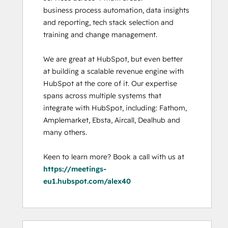
business process automation, data insights 
and reporting, tech stack selection and 
training and change management. 

We are great at HubSpot, but even better 
at building a scalable revenue engine with 
HubSpot at the core of it. Our expertise 
spans across multiple systems that 
integrate with HubSpot, including: Fathom, 
Amplemarket, Ebsta, Aircall, Dealhub and 
many others. 

Keen to learn more? Book a call with us at 
https://meetings-
eu1.hubspot.com/alex40
Percentuale
Percentuale
Percentuale
Percentuale
Percentuale
Percentuale
Percentuale
Percentuale
Percentuale
Percentuale