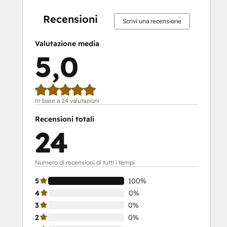
completamento:
completamento:
completamento:
completamento:
completamento:
completamento:
completamento:
completamento:
completamento:
completament
0%
0%
0%
0%
100%
0%
0%
0%
0%
100%
Recensioni
Scrivi una recensione
Valutazione media
5,0
In base a 24 valutazioni
Recensioni totali
24
Numero di recensioni di tutti i tempi
5
100%
4
0%
3
0%
2
0%