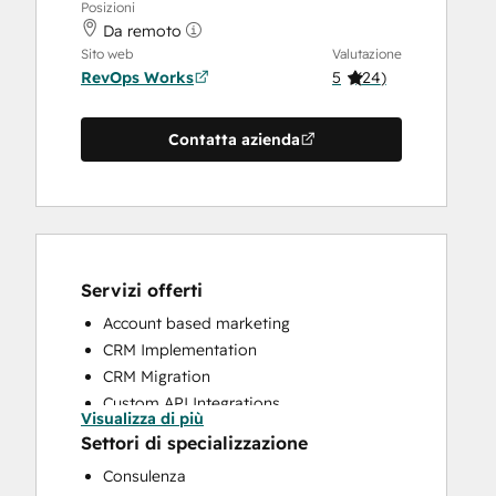
Posizioni
Da remoto
Sito web
Valutazione
RevOps Works
5
(
24
)
Contatta azienda
Servizi offerti
Account based marketing
CRM Implementation
CRM Migration
Custom API Integrations
Visualizza di più
Customer Marketing
Settori di specializzazione
Customer Success Training
Consulenza
Customer Support Training