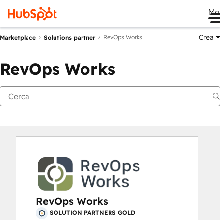
Me
Crea
RevOps Works
Marketplace
Solutions partner
RevOps Works
RevOps Works
SOLUTION PARTNERS GOLD