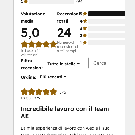
1
0%
Valutazione
Recensioni
5
media
totali
4
5,0
24
3
2
Numero di
1
recensioni di
In base a 24
tutti i tempi
valutazioni
Filtra
Tutte le stelle
recensioni:
Più recenti
Ordina:
5/5
10 giu 2025
Incredibile lavoro con il team
AE
La mia esperienza di lavoro con Alex e il suo