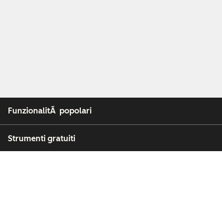
FunzionalitÃ popolari
Strumenti gratuiti
Azienda
Clienti
Partner