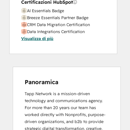
Certificazioni HubSpot
AI Essentials Badge
Breeze Essentials Partner Badge
CRM Data Migration Certification
Data Integrations Certification
Visualizza di più
Digital Marketing
HubSpot Architecture I: Data Models and
APIs
HubSpot Architecture II: Content and
Messaging Tools
HubSpot Implementation for Partners
HubSpot Marketing Hub Software
Panoramica
Certification
Tapp Network is a mission-driven 
HubSpot Reporting
technology and communications agency. 
HubSpot Sales Hub Software
For more than 20 years our team has 
Certification
worked directly with Nonprofits, purpose-
HubSpot Solutions Partner
driven organizations, and b2b to provide 
Inbound
strategic digital transformation, creative, 
Inbound Marketing