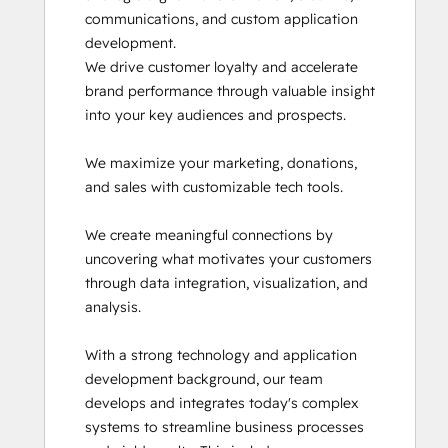
communications, and custom application 
Inbound Marketing Optimization
development.

Integrating With HubSpot I: Foundations
We drive customer loyalty and accelerate 
Marketing Hub Demo
brand performance through valuable insight 
Objectives-Based Onboarding
into your key audiences and prospects.

Platform Consulting
Revenue Operations
We maximize your marketing, donations, 
Sales Hub Demo
and sales with customizable tech tools. 

Salesforce Integration Certification
SEO II
We create meaningful connections by 
Service Hub Software
uncovering what motivates your customers 
Solutions Architecture Foundations
through data integration, visualization, and 
analysis.

With a strong technology and application 
development background, our team 
develops and integrates today's complex 
systems to streamline business processes 