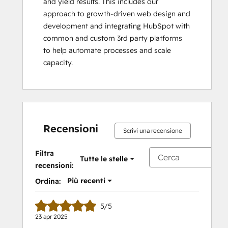
and yield results. This includes our 
approach to growth-driven web design and 
development and integrating HubSpot with 
common and custom 3rd party platforms 
to help automate processes and scale 
capacity.
Recensioni
Scrivi una recensione
Filtra
Tutte le stelle
recensioni:
Più recenti
Ordina:
5/5
23 apr 2025