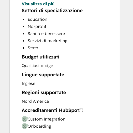
Visualizza di più
Custom API Integrations
Settori di specializzazione
Customer Marketing
Education
Email Marketing
No-profit
Full Inbound Marketing Services
Sanità e benessere
HubSpot Onboarding
Servizi di marketing
Search Engine Optimization
Stato
Social Media
Budget utilizzati
Website Design
Website Development
Qualsiasi budget
Website Migration
Lingue supportate
Inglese
Regioni supportate
Nord America
Accreditamenti HubSpot
Custom Integration
Onboarding