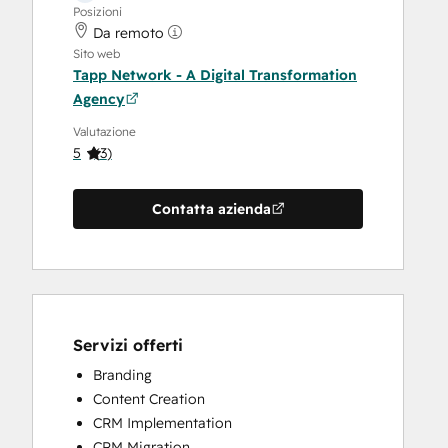
Posizioni
Da remoto
Sito web
Tapp Network - A Digital Transformation
Agency
Valutazione
5
(
3
)
Contatta azienda
Servizi offerti
Branding
Content Creation
CRM Implementation
CRM Migration