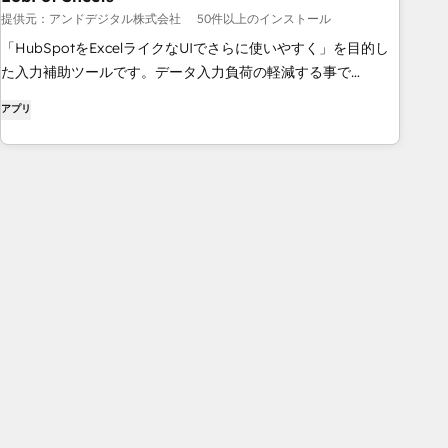
提供元：アンドデジタル株式会社
50件以上のインストール
「HubSpotをExcelライクなUIでさらに使いやすく」を目的し
た入力補助ツールです。データ入力負荷の軽減する事で
HubSpotの成果拡大を支援します。
アプリ