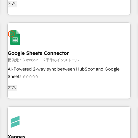
アプリ
Google Sheets Connector
提供元：Superjoin
2千件のインストール
AI-Powered 2-way sync between HubSpot and Google
Sheets ⭐⭐⭐⭐⭐
アプリ
Xappex