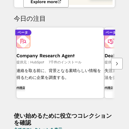
Explore more
今日の注目
ベータ
ベータ
Company Research Agent
Deal Loss 
提供元：HubSpot
7千件のインストール
提供元：HubSp
連絡を取る前に、背景となる素晴らしい情報を
失注案件の傾
得るために企業を調査する。
法を提案する
代理店
代理店
使い始めるために役立つコレクション
を確認