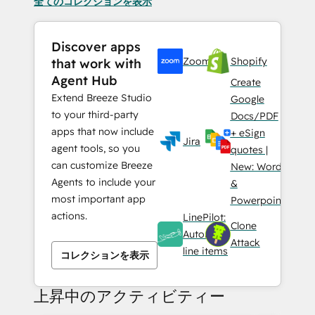
全てのコレクションを表示
Discover apps
Zoom
Shopify
that work with
Agent Hub
Create
Extend Breeze Studio
Google
to your third-party
Docs/PDF
apps that now include
+ eSign
Jira
agent tools, so you
quotes |
can customize Breeze
New: Word
Agents to include your
&
most important app
Powerpoint
actions.
LinePilot:
Clone
Automate
Attack
line items
コレクションを表示
上昇中のアクティビティー