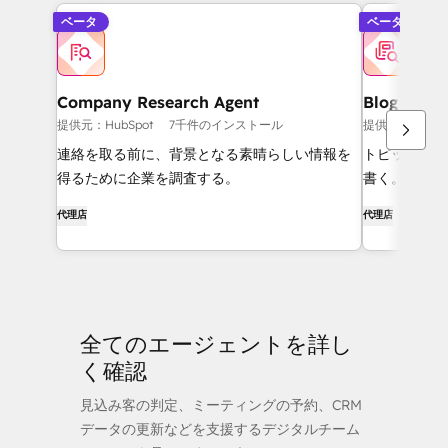
ベータ
ベータ
Company Research Agent
Blog Rese
提供元：HubSpot
7千件のインストール
提供元：HubSp
連絡を取る前に、背景となる素晴らしい情報を
トピックをリ
得るために企業を調査する。
書く。
代理店
代理店
全てのエージェントを詳し
く確認
見込み客の判定、ミーティングの予約、CRM
データの更新などを支援するデジタルチーム