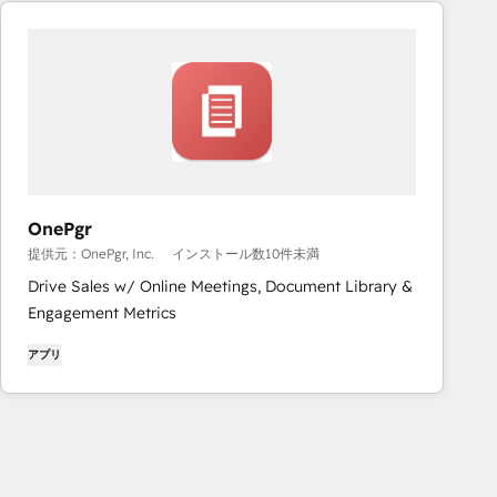
OnePgr
提供元：OnePgr, Inc.
インストール数10件未満
Drive Sales w/ Online Meetings, Document Library &
Engagement Metrics
アプリ