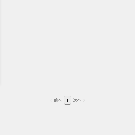
前へ
1
次へ