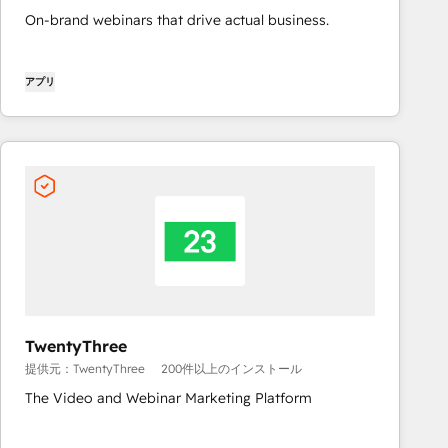
On-brand webinars that drive actual business.
アプリ
TwentyThree
提供元：TwentyThree
200件以上のインストール
The Video and Webinar Marketing Platform