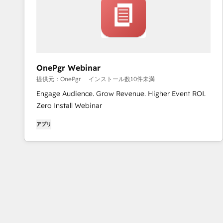
OnePgr Webinar
提供元：OnePgr
インストール数10件未満
Engage Audience. Grow Revenue. Higher Event ROI.
Zero Install Webinar
アプリ