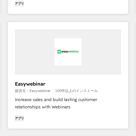
アプリ
Easywebinar
提供元：Easywebinar
100件以上のインストール
Increase sales and build lasting customer
relationships with Webinars
アプリ