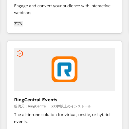
Engage and convert your audience with interactive
webinars
アプリ
RingCentral Events
提供元：RingCentral
300件以上のインストール
The all-in-one solution for virtual, onsite, or hybrid
events.