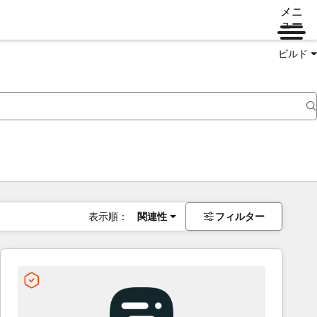
メニ
ュー
ビルド
表示順：
関連性
フィルター