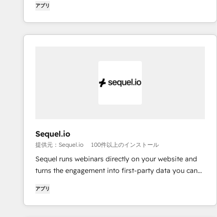
アプリ
Sequel.io
提供元：Sequel.io
100件以上のインストール
Sequel runs webinars directly on your website and
turns the engagement into first-party data you can
sync with HubSpot and use to drive pipeline,
アプリ
personalization, and attribution.