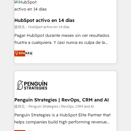
and Customer First Awards, 4.9/5 rating in HubSpot
Reviews and 4.9/5 rating in Clutch Reviews. Digifianz
helps the following industries: logistics & 3PL, home
HubSpot activo en 14 días
improvement & construction, branding and
提供元：HubSpot activo en 14 días
commercialization, real estate, health, education,
Pagar HubSpot durante meses sin ver resultados
SaaS, Software Dev & IT and consulting, make the
frustra a cualquiera. Y casi nunca es culpa de la
most out of their HubSpot experience operating in
herramienta: es del enfoque con el que se
Elite
4.8
the United States, EU, UAE, Mexico and Latin
implementó. Trabajamos con un catálogo de +80
America. From casual user to super fan: make
casos de uso: cada uno resuelve un problema
HubSpot an experience you LOVE!
concreto de tu operación en HubSpot. La entrega
toma de 1 a 3 semanas por caso, abordamos varios
en paralelo cuando tiene sentido, y siempre
confirmamos resultados antes de seguir avanzando.
Empiezas a ver resultados antes de que termine el
Penguin Strategies | RevOps, CRM and AI
mes. 🏆 HubSpot Partner of the Year 2022, máximo
提供元：Penguin Strategies | RevOps, CRM and AI
reconocimiento del ecosistema. Elite Solutions
Penguin Strategies is a HubSpot Elite Partner that
Partner, el nivel más alto. +700 clientes
helps companies build high performing revenue
implementados en LATAM, Marcas como Hyatt,
operations across complex sales cycles, multi