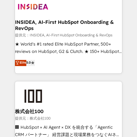
INSIDEA, AI-First HubSpot Onboarding &
RevOps
提供元：INSIDEA, AI-First HubSpot Onboarding & RevOps
★ World's #1 rated Elite HubSpot Partner, 500+
reviews on HubSpot, G2 & Clutch. ★ 150+ HubSpot
Certified Experts & Trainers across the team ★
Elite
5.0
1,500+ implementations across five continents ★ AI-
First, RevOps-led, Onboarding obsessed ★
Company of the Year 2024/25 INSIDEA helps
growing companies turn HubSpot into a revenue
engine. We onboard your team, migrate your data,
and build AI-powered workflows that drive adoption
from week one, in your time zone. What we do ➤
株式会社100
Onboarding: Live in weeks, with workflows built
提供元：株式会社100
around your business, not a template. ➤ Migration:
🏢 HubSpot × AI Agent × DX を統合する「Agentic
Move from any legacy CRM. Zero downtime, full data
CRM パートナー」 経営課題と現場業務をつなぐAIネイ