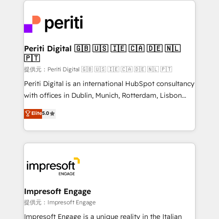
tech global congress). 👉 Ready to scale your
code; it’s about creating things that are useful, cool,
business with HubSpot? Let Cebra’s experts help
and—most importantly—simple. That’s why we lean
you grow faster, smarter, and with impact.
into bold ideas and shape them into thoughtful
products and strategies that actually make a
Periti Digital 🇬🇧 🇺🇸 🇮🇪 🇨🇦 🇩🇪 🇳🇱
🇵🇹
difference.
提供元：Periti Digital 🇬🇧 🇺🇸 🇮🇪 🇨🇦 🇩🇪 🇳🇱 🇵🇹
Periti Digital is an international HubSpot consultancy
with offices in Dublin, Munich, Rotterdam, Lisbon
and New York. 🔎 We are focused on enhancing
Elite
5.0
revenue-generation strategies for clients through
complete integration of core business processes
and systems (such as ERP and e-commerce
platforms) with HubSpot, driving efficiency and
results. 🎯 We present a solution-centric approach
and we're focused on HubSpot. We work with some
of HubSpot's most important customers to generate
Impresoft Engage
value from the platform in the long term. 🤖 We have
提供元：Impresoft Engage
worked 400+ HubSpot customers across industries
Impresoft Engage is a unique reality in the Italian