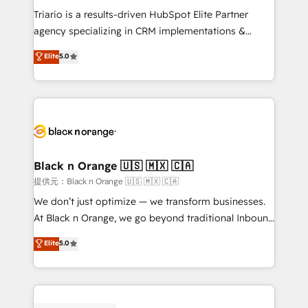
Développement des interfaces avec vos logiciels
Triario is a results-driven HubSpot Elite Partner
métiers ⚙️ Configuration de la plateforme HubSpot
agency specializing in CRM implementations &
📈 Configuration de rapports et tableaux de bord 🤝
migrations, Revenue Operations, Custom
Elite
5.0
Book Process & Guidelines utilisateurs 🎓
Integrations, Custom AI agents and AI-ready Website
Formations des utilisateurs
Design With over 15 years of experience, we help
companies bridge the gap between marketing, sales,
and customer success through smart automation,
data hygiene, and tailored HubSpot solutions. Our
clients choose us because we blend the expertise of
a global consultancy with the care and agility of a
Black n Orange 🇺🇸 🇲🇽 🇨🇦
boutique firm. At Triario, we’re big enough to deliver
提供元：Black n Orange 🇺🇸 🇲🇽 🇨🇦
but small enough to listen. Our Services: HubSpot
We don’t just optimize — we transform businesses.
implementations & data migration Custom AI agents
At Black n Orange, we go beyond traditional Inbound
Revenue Operations API integrations AI-ready
Marketing with our exclusive methodologies:
Elite
5.0
Website design Let’s turn your CRM into your growth
BOOMS and BOOST. Together, they form a powerful
engine!
combination that has driven success for over 800
businesses worldwide. As Elite HubSpot Partners, we
specialize in crafting high-performance growth