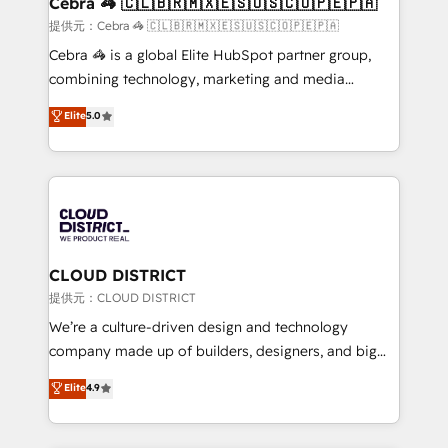
Cebra 🦓 🇨🇱🇧🇷🇲🇽🇪🇸🇺🇸🇨🇴🇵🇪🇵🇦
boost with a new HubSpot site Recognized leaders:
提供元：Cebra 🦓 🇨🇱🇧🇷🇲🇽🇪🇸🇺🇸🇨🇴🇵🇪🇵🇦
🏆 HubSpot Platform Migration Impact Award 🏆
Cebra 🦓 is a global Elite HubSpot partner group,
Clutch HubSpot Global Leader 🏆 Finalist: HubSpot
combining technology, marketing and media
Inbound Campaign of the Year 🏆 Gold AVA Digital
expertise across Latin America and Southern
Elite
5.0
Award for Best Website 🌟 Accreditations: CRM
Europe, with teams across 7 countries. Born in Chile,
Implementation, HubSpot Content Experience, CRM
we combine local insight with international reach to
Data Migration & Custom Integration
help businesses grow through technology, creativity,
AI and strategy. For over 12 years, we’ve delivered
500+ HubSpot implementations, building end-to-
end solutions that integrate CRM, AI automation,
inbound and loop marketing, content, and digital
CLOUD DISTRICT
creativity. Our multicultural team works in Spanish,
提供元：CLOUD DISTRICT
Portuguese, and English to design scalable strategies
We’re a culture-driven design and technology
that drive measurable growth. 🌎 Highlights: • 10+
company made up of builders, designers, and big
years as a HubSpot partner. • 2023 Impact Awards:
thinkers. We blend strategy, design, and
Elite
4.9
Platform Migration Excellence. • Top 3 Partner of the
development—always fueled by curiosity—to turn
Year LATAM 2022, 2023, 2024, 2025. • Partner of the
ideas, opportunities, and challenges into meaningful
Year 2024. • Organizer of Aliados.ai (AI, marketing &
experiences. To us, technology is more than just