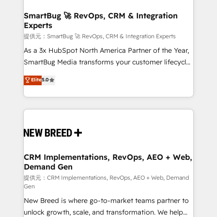
定の代行ではなく、設計の責任」を引き受け、部門横断
"accelerating a mess." ⚙️ Elite Engineering & AI
の統合・浸透・変革管理を実行します。 ▸ CMS戦略設
Scalable Architecture: Zero-technical-debt setup
SmartBug 🚀 RevOps, CRM & Integration
計・構築：リード獲得・CVR・SEOを前提にした情報設
Experts
across all Hubs, validated by our 7 HubSpot
計・導線設計・テンプレート設計をContent Hubで一体
Accreditations. AI-Powered RevOps: Breeze AI,
提供元：SmartBug 🚀 RevOps, CRM & Integration Experts
提供。 ▸ 既存CRM・MAからの移行支援：Salesforce・
custom AI agents, and high-integrity migrations for
As a 3x HubSpot North America Partner of the Year,
Marketo・Pardot等からの移行、カスタム設計、履歴
total reporting clarity. Security & Compliance: SOC 2
SmartBug Media transforms your customer lifecycle
データ移行と活用設計まで。 ▸ AEO対応：ChatGPT・
Type I and HIPAA attested for enterprise-grade data
into a revenue engine. Our unified ecosystem
Elite
5.0
Perplexity等のAI検索からの流入・引用を前提にコンテ
security. 🏆 Why Bluleadz? GTM OS Partner | 16+
includes specialized divisions Globalia (AI &
ンツとサイト構造を最適化。 🏆 なぜ100incを選ぶの
Years Experience | 1,000+ Five-Star Reviews
Software) and Point Success Media (Paid Media),
か？ ✓ HubSpot Eliteパートナー認定 ✓ HubSpotアワ
making this the official home for all three brands. 🔄
ード受賞・HUGリーダー ✓ ISO27001:2022 /
Implementation & Integration - Seamless migrations
ISO9001:2015 取得 ✓ 400社以上の導入実績 ✓
and system integrations powered by Globalia’s
HubSpot大百科 出版 CRM・AI活用に関するご相談、現
technical development team. - 19 HubSpot-certified
状整理の壁打ちなど、構想段階からお気軽にお問い合わ
trainers to drive platform adoption. 📈 Revenue
CRM Implementations, RevOps, AEO + Web,
せください。
Demand Gen
Generation - Full-funnel marketing and high-
performance advertising via Point Success Media. -
提供元：CRM Implementations, RevOps, AEO + Web, Demand
Gen
Expert deployment of Breeze AI and custom agents
New Breed is where go-to-market teams partner to
to automate growth. 🏆 Elite Excellence - 8 platform
unlock growth, scale, and transformation. We help
accreditations and deep HIPAA-compliance