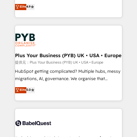
marketing strategy? We'll provide support tailored
Elite Solutions Partner for businesses ready to
Elite
4.9
to your needs and sales objectives. With 125+
migrate, replatform, and scale smarter. We specialize
certifications, we are part of the most certified
in high-impact CRM and CMS migrations and
Canadian agencies, and we both hold Onboarding
onboarding from platforms like Salesforce, NetSuite,
Accreditations. Based in Canada (coast to coast), our
Zoho, Pardot, Marketo, Microsoft Dynamics, Wix,
services are offered in both English & French.
WordPress and legacy CRMs, turning fragmented
systems into unified, growth-ready HubSpot
architectures that accelerate revenue operations and
Plus Your Business (PYB) UK • USA • Europe
performance. - Multi-object CRM migration, cleanup,
提供元：Plus Your Business (PYB) UK • USA • Europe
and implementation. - Pre-built and custom
HubSpot getting complicated? Multiple hubs, messy
integrations across your full tech stack. - Custom
migrations, AI, governance. We organise that
object setup, CMS builds, and full-funnel automation.
complexity, so your team can put HubSpot to work...
Elite
5.0
- Dashboards, lifecycle campaigns, and lead
Welcome to our Profile! We help with: • CRM
nurturing sequences. - Cross-hub setup across
implementation, reports, workflows, and team
Marketing, Sales, Operations, and Service Hubs. -
training • CRM migration from Salesforce, Pipedrive,
Ongoing optimization, managed support, and
Dynamics and others • Technical projects including
scalable retainers. Let’s make HubSpot your most
custom API integrations • AI governance for
powerful growth engine. Built to convert, scale, and
HubSpot-centred operations A little about us: •
drive results.