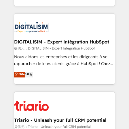
TCO. As a trusted extension of your team, we
ecosystem for a reason. Their team brings over a
believe in the power of partnership. Together, we
decade of experience to the table, along with deep
embark on a transformational journey that sets your
knowledge of the HubSpot platform and strategies
business up for long-term success. Unlock your
for driving growth. They are committed to helping
business. If not now, when?
our customers grow and finding solutions that fit
their unique business needs. We are thrilled to have
DIGITALISIM - Expert Intégration HubSpot
Blue Frog in the HubSpot ecosystem leading the
提供元：DIGITALISIM - Expert Intégration HubSpot
way for customers!" - Yamini Rangan, CEO of
Nous aidons les entreprises et les dirigeants à se
HubSpot “Our experience with the team at Blue Frog
rapprocher de leurs clients grâce à HubSpot ! Chez
has been nothing short of extraordinary. Their years
DIGITALISIM, nous avons l'intime conviction que la
Elite
5.0
of experience and quality of skilled staff has earned
réussite des entreprises passe par l’innovation web,
them a trusted reputation within the HubSpot
le marketing digital, et la relation client ! C'est
ecosystem as a reliable partner capable of delivering
pourquoi, nos experts sont à la fois capables de
remarkable experiences for our most sophisticated
gérer votre projet de création de site internet, votre
clients.” - Brian Garvey, VP, Solutions Partner
référencement, votre stratégie digitale et le pilotage
Program, HubSpot.
et l'intégration d'HubSpot ! Les grandes phases d'un
projet HubSpot avec DIGITALISIM : 🧽 Nettoyage,
Triario - Unleash your full CRM potential
migration et intégration des bases de données. 🚀
提供元：Triario - Unleash your full CRM potential