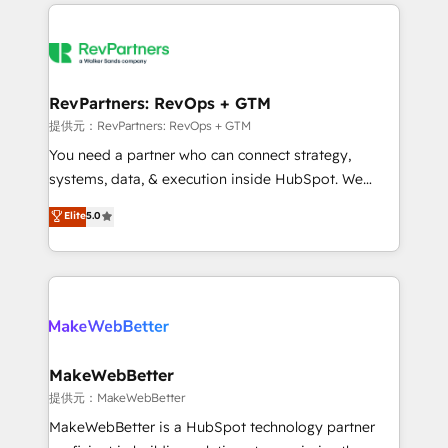
service creative agencies in the HubSpot
ecosystem, we blend strategy, technology, & award-
winning design to build scalable, globally
regionalized HubSpot websites, integrated
marketing campaigns, & RevOps frameworks that
RevPartners: RevOps + GTM
fuel long-term success We connect the entire
提供元：RevPartners: RevOps + GTM
customer lifecycle through seamless integrations,
You need a partner who can connect strategy,
ensure long-term adoption with change-
systems, data, & execution inside HubSpot. We
management programs, and align marketing, sales,
bridge the gap where most agencies fall short by
Elite
5.0
and service to drive sustainable growth With 6 key
combining GTM strategy with technical execution to
HubSpot accreditations and experience across
solve the right problem with the right solution. As the
hundreds of organizations in dozens of industries,
only firm in the world to hold Elite Partner
there’s a good chance one of our globally integrated
Accreditations with both HubSpot and Clay, our
teams has worked with clients just like you Let’s
clients gain a unique advantage in CRM architecture,
explore whether S2 is the partner you’ve been
pipeline generation, data intelligence, and go-to-
looking for...and get your next big initiative moving!
market execution. Why B2B Businesses Choose RP: -
MakeWebBetter
Secure: Soc2 compliant 🛡️ - Pricing: Implementations
提供元：MakeWebBetter
starting at $1,5k 💵 - Speed: Launch in 14 days ⚡ -
MakeWebBetter is a HubSpot technology partner
Global: 75+ RPers across five continents 🌐 - Scale: