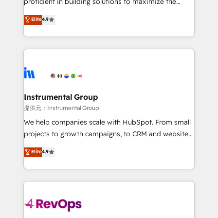
proficient in building solutions to maximize the
Largest organically grown & fastest tiering Elite
operational efficiency of HubSpot. The fastest-
Elite
4.9
HubSpot Partner 🪴 - Sales Hub: More
growing tech-enabler & facilitator, MakeWebBetter,
implementations than any other Partner 💻 -
hands you the blend of HubSpot expertise &
Migrations: We convert Salesforce addicts to
eminent solutions & integrations. Trust us to
HubSpot evangelists 🧡 Don't hire a marketing
streamline your HubSpot experience. 🚀HubSpot
agency for an Ops problem. Don't hire a technical
Elite Partners with 10+ years of HubSpot experience
agency for a growth problem. Hire a partner built to
🤝HubSpot Premier Integration partner 🤝Google
solve both.
Premier Partner 2023 🌟5 HubSpot Accreditations 🌟
Instrumental Group
Won HubSpot Theme Challenge 2021 🌟INBOUND’19
提供元：Instrumental Group
HubSpot Rising Star Why us? Harnessing the full
We help companies scale with HubSpot. From small
potential of the powerful HubSpot CRM. ✔️A team of
projects to growth campaigns, to CRM and websites.
HubSpot experts backed by over 10+ years of
Hire an agency that's experienced in every inch of
Elite
4.9
HubSpot experience ✔️Flexible pricing models —
HubSpot and willing to work hand-in-hand with your
Hourly-fee (assigned one Dedicated HubSpot
team to simplify the complex and build a better
Admin); Monthly-fee (HubSpot Admin + Project
experience for your team and customers.
Manager); and Fixed Project Cost (as per
requirement). ✔️Helped over 25,000+ customers so
far with our HubSpot solutions. ✔️Bespoke apps &