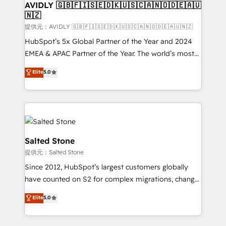
AVIDLY 🇬🇧🇫🇮🇸🇪🇩🇰🇺🇸🇨🇦🇳🇴🇩🇪🇦🇺
🇳🇿
提供元：AVIDLY 🇬🇧🇫🇮🇸🇪🇩🇰🇺🇸🇨🇦🇳🇴🇩🇪🇦🇺🇳🇿
HubSpot’s 5x Global Partner of the Year and 2024
EMEA & APAC Partner of the Year. The world’s most
experienced and fully accredited HubSpot Solutions
Elite
5.0
Partner. 🚀 With 2,750+ HubSpot projects delivered
and 370+ specialists across EMEA, APAC and NAM,
we de-risk complex CRM programmes and
accelerate ROI across every HubSpot Hub. 🧭 From
multi-region migrations to AI-powered automation,
we turn complexity into clarity, human at global
Salted Stone
scale. 🏆 HubSpot’s CEO called us “the partner of the
提供元：Salted Stone
future.” Others agree it is proof of trust built through
Since 2012, HubSpot’s largest customers globally
measurable impact.
have counted on S2 for complex migrations, change
management, systems integration, and creative
Elite
5.0
solutions that deliver measurable impact and
transform brand experiences As one of the few full-