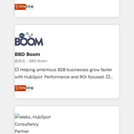
Vonazon turns marketing complexity into
stratégies d'acquisition marketing (SEO, SEA,
Elite
5.0
measurable, scalable growth. From onboarding to
inbound, automatisation marketing, ABM, IA,
enterprise-grade campaigns, our in-house team
emailing) Informations clés : - 10 ans d'expérience -
builds scalable strategies that drive long-term
100+ intégrations CRM HubSpot réussies - 40
revenue. ⚙️ HubSpot Integration & Optimization •
experts conseil - 150 certifications HubSpot
Seamless CRM, CMS, and automation setup •
cumulées
Complex platform migrations and data cleanups •
Custom APIs and third-party integrations 📈 End-to-
BBD Boom
End Revenue Acceleration • Lifecycle marketing and
提供元：BBD Boom
pipeline growth programs • Sales enablement tools
💥 Helping ambitious B2B businesses grow faster
and CRM optimization • Retention strategies with
with HubSpot. Performance and ROI focused. 💥
customer journey mapping 🏅 Elite-Level HubSpot
BBD Boom is the HubSpot partner that can help you
Elite
5.0
Execution • 750+ onboardings and 2,000+
to HubSpot Better. We work with your teams to
implementations • Deep expertise across marketing,
solve all your HubSpot challenges and improve user
sales, and service hubs • Built-in flexibility for
adoption, sales process and marketing results.
startups to global brands
Services 📚 Onboarding your team to HubSpot for
the first time 🔧 Designing and optimising your
HubSpot set-up for better results 🌐 Website design