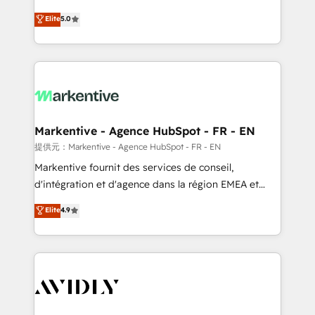
companies activate HubSpot’s AI-powered
expertise. - A team of 250+ experts dedicated to
Elite
5.0
customer platform and operationalize HubSpot’s
your resilient growth.
Loop Marketing framework through expert-led
services, smart agents, and purpose-built apps,
tailored to your business. Together, we unlock
results, fast. ⚙️CRM & RevOps: Align all Hubs to your
buyer journey for clean data, scalability, & reporting.
🎯Demand Gen & ABM: Drive pipeline with inbound,
Markentive - Agence HubSpot - FR - EN
ABM, AEO, SEO, & paid media. 👩‍💻Web Design:
提供元：Markentive - Agence HubSpot - FR - EN
Build high-performing websites with UX, messaging,
Markentive fournit des services de conseil,
& conversion strategy that drive results. 🤖AI
d'intégration et d'agence dans la région EMEA et
Strategy: Activate Breeze Agents, configure HubSpot
North America. Avec plus de 115 experts en
Elite
4.9
AI, & maximize AEO with tailored AI services. 🧩
marketing automation, Growth, Revops, CRM et
Integrations: Extend HubSpot with custom
webdesign. Markentive is both a consulting firm, a
integrations, hosting, & maintenance.
digital agency and an integrator. With over 115
experts in marketing automation, growth, revops,
CRM and webdesign (We focus on EMEA - USA
customers).