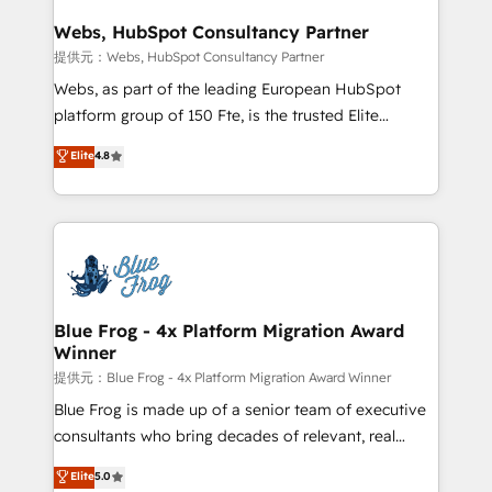
and build using HubSpot 🔌 Integrating HubSpot
with other systems 🎓 Training your teams to be
Webs, HubSpot Consultancy Partner
HubSpot pros 📊 Lead generation services using
提供元：Webs, HubSpot Consultancy Partner
HubSpot Why us? - SIX HubSpot Accreditations -
Webs, as part of the leading European HubSpot
awarded by HubSpot after a rigorous process for
platform group of 150 Fte, is the trusted Elite
CRM, Solutions Architecture, Onboarding , Data
HubSpot CRM Partner offering you a roadmap on
Elite
4.8
Migration, Custom Integration & Platform
maximizing EBITDA and achieving Commercial
Enablement -Onboarded over 500 businesses to
Excellence. With our targeted processes, we
HubSpot -Top 1% of partners worldwide -In-house
strengthen your digital transformation and minimize
team of 25+ experts Contact us today to help you
costs. As HubSpot's Advanced Accredited CRM
get more from your investment in HubSpot.
Implementation partner, we provide expertise to
www.bbdboom.com
drive your business forward. Since 2015 we are fully
dedicated to HubSpot and with an experienced
Blue Frog - 4x Platform Migration Award
Winner
team (50+), we work with reputable companies in
B2B sectors such as manufacturing, SaaS and
提供元：Blue Frog - 4x Platform Migration Award Winner
business services. We prepare a customized
Blue Frog is made up of a senior team of executive
business case that demonstrates the value and
consultants who bring decades of relevant, real
impact of your digital transformation, including a
world experience to our client engagements. "Blue
Elite
5.0
detailed financial rationale with a focus on ROI and
Frog is a top, trusted partner in HubSpot's