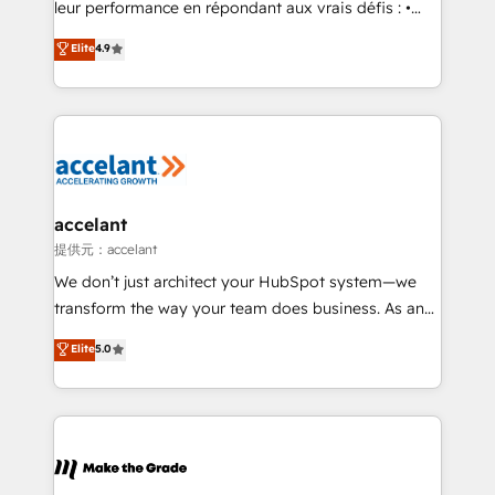
leur performance en répondant aux vrais défis : •
Intégration de HubSpot avec d’autres outils (ERP,
Elite
4.9
téléphonie, etc.) • Alignement des équipes grâce à un
outil et des données partagées • Amélioration de la
collecte et de l’analyse des données pour des
décisions éclairées • Optimisation de l’efficacité et
de la productivité des équipes Notre équipe de 30
consultants certifiés HubSpot aborde chaque projet
avec un engagement total, alignant processus
accelant
métiers et technologie, et guidant vos équipes à
提供元：accelant
travers le changement, tout en centrant vos objectifs
We don’t just architect your HubSpot system—we
d’entreprise. Grâce à une méthodologie éprouvée
transform the way your team does business. As an
auprès de plus de 400 clients, nous comprenons
Elite HubSpot Solutions Partner, we specialize in
Elite
5.0
rapidement vos enjeux et intégrons parfaitement
creating tailored, end-to-end CRM solutions that
HubSpot dans votre organisation. Pour toute
accelerate growth, improve operational efficiency,
question technique ou besoin de structuration de
and ensure faster time to value on HubSpot. What
votre projet HubSpot, contactez notre équipe pour
sets us apart? Our people-centric approach. From
un échange dédié.
day one, our team takes the time to deeply
understand your unique needs, crafting custom