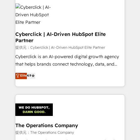
strategies, we create scalable solutions that
maximize profitability and adapt to your goals.
Cyberclick | AI-Driven HubSpot Elite
Partner
提供元：Cyberclick | AI-Driven HubSpot Elite Partner
Cyberclick is an AI-powered digital growth agency
that helps brands connect technology, data, and
creativity to achieve measurable results. Founded in
Elite
4.9
Barcelona and operating across Spain, LATAM, and
the UK, we support global companies in building
smarter marketing, sales, and customer success
strategies. As the only HubSpot Elite Partner in
Iberia (Spain & Portugal), we combine human insight
with intelligent automation to drive sustainable
growth. Our multidisciplinary team designs solutions
The Operations Company
that simplify complexity, boost performance, and
提供元：The Operations Company
turn innovation into real impact. 🌍 Highlights •