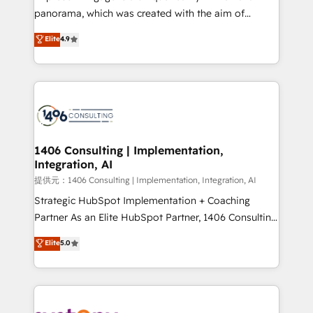
but specialise in the more complex projects where
panorama, which was created with the aim of
data migration, AI, and systems integrations
putting Customer Experience at the center by
Elite
4.9
represent key aspects of the project's success.
creating digital environments capable of integrating
people, processes and data. We offer the best
digital solutions on the market, ranging from CRM
processes and technologies to digital strategy, from
marketing automation to online and offline sales
processes through Customer Service Management,
allowing companies to optimize processes and meet
1406 Consulting | Implementation,
Integration, AI
the needs of the customer. We are part of Impresoft
Group, a group of specialized and complementary
提供元：1406 Consulting | Implementation, Integration, AI
companies that divide their offer into 4
Strategic HubSpot Implementation + Coaching
Competence Centers: Smart Manufacturing,
Partner As an Elite HubSpot Partner, 1406 Consulting
Customer First, Enabling Technologies & Security.
helps mid-market revenue teams transform how
Elite
5.0
The synergies generated by these integrations,
they sell, market, and serve. We don't just build your
together with the combination of talents, skills,
HubSpot—we teach your team to own it, then stay
solutions and services, have allowed the group to
to help you keep winning. What We Do ⚙️ CRM
build an unrivaled offering portfolio on the market
Implementations across Marketing, Sales, Service,