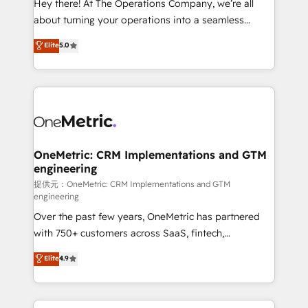
Hey there! At The Operations Company, we’re all
HubSpot Partner since 2012 • 2022 EMEA Impact
about turning your operations into a seamless
Award: Best Integration • 150+ successful HubSpot
experience that powers real results. We specialize in
Elite
5.0
projects • Clients in 30+ industries • Proprietary
transforming complex systems into efficient,
technology for integrations • Multilingual team:
scalable solutions that work across your entire
English, Spanish, Portuguese & Italian 👉 Grow
organization. We’re a unique blend of deep HubSpot
smarter with AI and HubSpot.
expertise, strategic thinking, and hands-on
operational know-how. We know that no two
businesses are alike, so we don’t do cookie-cutter
solutions. Instead, we dive in to understand your
OneMetric: CRM Implementations and GTM
engineering
needs, goals, and challenges to deliver solutions that
fit like a glove. We’re committed to being both
提供元：OneMetric: CRM Implementations and GTM
engineering
highly effective and fun to work with. We believe in
Over the past few years, OneMetric has partnered
efficient processes, as well as building great
with 750+ customers across SaaS, fintech,
relationships. Your success is our success, and we’re
healthcare, real estate, and other industries. With
all in this together! From startup to enterprise, we’ll
Elite
4.9
150+ HubSpot-certified experts, we deliver scalable
make sure your HubSpot setup becomes a
solutions to complex GTM and RevOps challenges.
powerhouse of productivity, so you can focus on
Our Expertise 🔹 Onboarding & Implementation:
what matters most: growing your business and