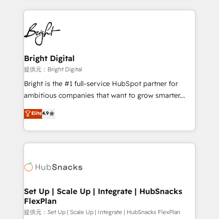
Partner with us to unlock your business's full
coffee, and we ❤️ dogs. We produce award-winning
potential and achieve sustained growth in today's
work for our clients. 🏆2023 Technical Expertise
competitive market.
Impact Award 🏆2022 Technical Expertise Impact
Award 🏆2022 Platform Migration Excellence Impact
Award 🏆2020 Elite Solutions Partner 🏆2019
Bright Digital
Integrations HubSpot Impact Award 🏆2019
提供元：Bright Digital
Marketing Enablement HubSpot Impact Award 🏆
Bright is the #1 full-service HubSpot partner for
2018 Website Design HubSpot Impact Award 🏆2017
ambitious companies that want to grow smarter.
Website Design HubSpot Impact Award 🏆2016
From HubSpot onboarding, to training, from
Elite
4.9
Growth-Driven Design Agency of the Year 🏆2016
developing a new website to lead generation and
Sales Enablement HubSpot Impact Award 🏆2015
digital marketing; we do it all (and with great
Growth-Driven Design Agency of the Year 🏆2015
results)! In short, our services include: - HubSpot
Became the 5th Agency to reach Diamond 🏆2014
consultancy: onboarding, training, data migration -
HubSpot COS Performance Award 🏆2014 HubSpot
HubSpot development: websites, custom modules,
COS Design Award 🏆2013 HubSpot Marketplace
integrations - Marketing & sales solutions: digital
Provider of the Year 🏆2011 Became a HubSpot
marketing, advertising, campaigns, content and
Set Up | Scale Up | Integrate | HubSnacks
Partner 📆Founded in 1997
FlexPlan
design We connect people, data and technology to
improve customer experiences. With our bright
提供元：Set Up | Scale Up | Integrate | HubSnacks FlexPlan