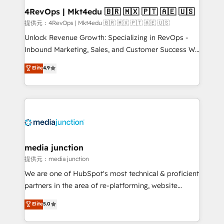
on-demand bundle services. Connect with us today!
4RevOps | Mkt4edu 🇧🇷 🇲🇽 🇵🇹 🇦🇪 🇺🇸
提供元：4RevOps | Mkt4edu 🇧🇷 🇲🇽 🇵🇹 🇦🇪 🇺🇸
Unlock Revenue Growth: Specializing in RevOps -
Inbound Marketing, Sales, and Customer Success We
specialize in driving revenue growth for companies
Elite
4.9
across industries through tailored marketing, sales,
and customer success strategies, utilizing RevOps
methodologies. As Latin America's largest HubSpot
partner and a global leader in education market, we
offer unparalleled insights. Operating in five
countries—Brazil, UAE (Abu Dhabi/Dubai/Sharjah),
Mexico, USA, and Portugal—we've executed over a
media junction
hundred successful operations. Our approach,
提供元：media junction
rooted in RevOps principles, integrates analysis,
We are one of HubSpot's most technical & proficient
training, planning, and qualification. Leveraging
partners in the area of re-platforming, website
technology, data analytics, CRM optimization, and
design & development. We specialize in multi-hub
Elite
5.0
inbound marketing tactics, we focus on
implementations for mid-market & enterprise
understanding, nurturing, and converting leads.
companies. We are woman-owned, powered by