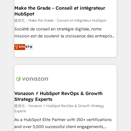
strategies that deliver impactful results. Our mission
Make the Grade - Conseil et intégrateur
HubSpot
is to empower you to unlock HubSpot’s full potential
—faster. Through expert training, unmatched
提供元：Make the Grade - Conseil et intégrateur HubSpot
responsiveness, and ongoing support, we equip
Société de conseil en stratégie digitale, notre
your team to adopt new systems with confidence
mission est de soutenir la croissance des entreprises
and achieve a unified, data-driven approach to
B2B à travers l’acquisition de nouveaux clients,
Elite
4.9
customer engagement.
l'intégration CRM et le développement des revenus
auprès de vos comptes existants. En France et à
l'international, nous travaillons avec des ETI
ambitieuses, des grands groupes voulant aller au-
delà d’une simple transformation digitale et des
startups florissantes. Nos 3 grandes expertises sont :
➤ L’intégration de CRM et de méthodologie RevOps
Vonazon ⚡ HubSpot RevOps & Growth
Strategy Experts
pour aligner les équipes marketing, commerciales et
support client (data migration, synchronisation API,
提供元：Vonazon ⚡ HubSpot RevOps & Growth Strategy
Experts
audit et maintenance) ➤ La création de sites internet
As a HubSpot Elite Partner with 150+ certifications
de conversion qui transforment les visiteurs en
and over 5,000 successful client engagements,
opportunités d'affaires ➤ La mise en place de