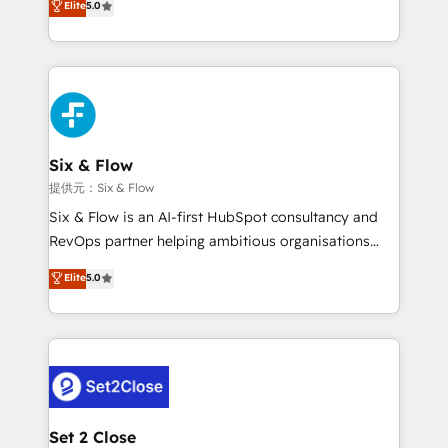
Elite
5.0
Hospital ABC, Hogares Unión, Yves Rocher,
system environments and global SaaS or
MacStore, Café Britt, Bella Piel, confiaron en
manufacturing teams. Trusted by leading enterprises
nosotros para impulsar la eficiencia de sus procesos
and fast growing scale ups including Sony, Rapyd,
en HubSpot. No necesitas tener todas las
Fiverr, XM Cyber, Bridgepointe Technologies, EMA
respuestas para empezar. Te ayudamos a identificar
Design Automation and Uptive. 📊 RevOps & data
el primer caso de uso que más impacto te dará.
architecture 🔗 CRM migrations & End to end
Solo continúas si ves valor real en los primeros 14
integrations 🤖 AI workflows & enrichment 📘 Team
Six & Flow
días.
enablement & company-wide adoption We create
提供元：Six & Flow
HubSpot environments that teams use with
Six & Flow is an AI-first HubSpot consultancy and
confidence and that leadership can rely on for
RevOps partner helping ambitious organisations
scalable revenue insights.
grow with clarity, confidence, and intelligence.
Elite
5.0
Operating across the UK, Netherlands, Ireland, and
Canada, we’ve delivered thousands of successful
HubSpot projects for mid-market and enterprise
clients worldwide, with over 10 years experience. We
combine HubSpot, data, and AI to design connected
go-to-market systems that align people, process,
and technology for predictable, scalable revenue
Set 2 Close