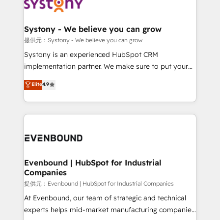
to accompany companies on their digital
Data & Content 📈 Sales & Marketing Alignment +
transformation journey.
Revenue Team Enablement 🤖 Breeze AI & Custom
Agent Creation 🔄 Custom Integrations & Data
Systony - We believe you can grow
Migration Why 1406 We become part of your team.
提供元：Systony - We believe you can grow
Your team learns while we build. We fix what others
Systony is an experienced HubSpot CRM
broke. Built for mid-market reality—practical
implementation partner. We make sure to put your
solutions that work with your actual headcount and
organization's needs and goals first and think along
Elite
4.9
constraints. By the Numbers 🏆 Top 1% of all
with your organization. We are only satisfied once
HubSpot partners 🔄 Top 5% globally in client
you are too. Why Systony? - 20+ years of
retention 📅 8+ years of consistent results since 2017
experience with CRM, Marketing, Sales & Service
Who We Serve Revenue teams, marketing leaders,
implementations - 500+ successful onboardings -
and sales ops at mid-market companies ready to
Own back-end developers - Complex data
move beyond spreadsheets into unified systems
migrations (e.g. Salesforce, MS Dynamics, Perfect
that drive real business results.
View, SuperOffice) - Custom integrations (e.g. MS
Evenbound | HubSpot for Industrial
Companies
Business Central, Navision, AX, SAP, Exact, AFAS) We
focus on growing B2B companies in the SME sector
提供元：Evenbound | HubSpot for Industrial Companies
such as manufacturing, SaaS, business services and
At Evenbound, our team of strategic and technical
wholesaler companies. As an experienced HubSpot
experts helps mid-market manufacturing companies
partner, we know how important user adoption is.