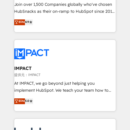
people, exciting ideas and can-do mentality, we
Join over 1,500 Companies globally who've chosen
ensure revenue growth on a daily basis. So tell us
HubSnacks as their on-ramp to HubSpot since 2014
your challenge; our passionate and growth driven
Simple pay-as-you-go plans that accelerate value...
Elite
4.9
team of 100+ experts is ready for you! Driving digital
1️⃣ Set Up | Onboarding New or Check-fixing existing
growth | www.brightdigital.com
HubSpot portals 2️⃣ Scale Up | 100% HubSpot Task
Execution... Global 24/7 ... All Experts 3️⃣ Integrate |
your entire Tech Stack with Custom Integrations
Slash months from your API Integration project... ⬅️
Click "Contact Business" ⬅️ to access 150+ Kickstart
Integration templates that put HubSpot in the center
IMPACT
of your tech stack, syncing... 🛍️ Shopify or
提供元：IMPACT
WooCommerce 💲 Stripe or Paypal 💰 Sage or
At IMPACT, we go beyond just helping you
Netsuite 🤖 Google or Microsoft ✍️ DocuSign or
implement HubSpot. We teach your team how to
PandaDoc 🌐 Avalara or Quaderno HubSnacks holds
master it. As the creators of the Endless Customers
Elite
5.0
the rare Advanced "Custom Integrations"
System™ (the next evolution of They Ask, You
Accreditation, securely sync data across... 🔄 any
Answer), we’re the only HubSpot partner built
apps, in any direction. Stuck on your old CRM..?
entirely around coaching and training. That means
Migrate | seamlessly off your old CRM onto a clean
we don’t do the work for you; we help you build the
new HubSpot portal with Advanced Website and