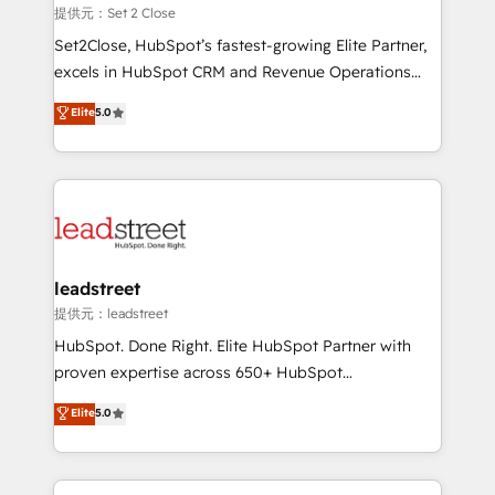
growth. Our expertise spans RevOps, CRM and data
提供元：Set 2 Close
architecture, AI enablement, and strategic marketing,
Set2Close, HubSpot’s fastest-growing Elite Partner,
delivered through our proprietary FLAIR framework
excels in HubSpot CRM and Revenue Operations
for responsible AI adoption. As a HubSpot Elite
(RevOps) services to boost B2B sales and growth.
Elite
5.0
Partner and ISO 27001:2022 certified consultancy,
As a top HubSpot Elite Partner, we specialize in
we blend strategy, creativity, and technology to help
custom HubSpot CRM solutions. Our experts design,
organisations scale smarter and grow stronger.
implement, and optimize systems to enhance user
experience, functionality, and adoption across sales,
marketing, and service teams. From setup to
refinement, we streamline workflows, improve lead
management, and speed up deal closures. With 500+
leadstreet
projects completed, our Agile approach ensures your
提供元：leadstreet
HubSpot CRM drives measurable results. Our
HubSpot. Done Right. Elite HubSpot Partner with
RevOps services align your sales, marketing, and
proven expertise across 650+ HubSpot
customer success teams for peak performance. We
implementations. With 12+ years of HubSpot
Elite
5.0
optimize the revenue lifecycle—lead generation to
experience, we help you use the HubSpot platform
retention—by refining processes and eliminating
to its fullest capacity, improve your current HubSpot
inefficiencies. Using HubSpot tools and data-driven
website, or build your new one.