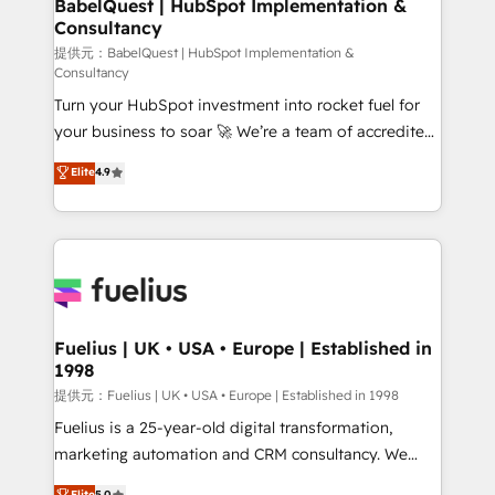
Boutique 'Elite' team of 12 • 150+ clients across Sales
BabelQuest | HubSpot Implementation &
Consultancy
Hub, Marketing Hub, Service Hub, Data Hub and
CMS • ISO/IEC 27001:2022, ISO 9001:2015, and ISO
提供元：BabelQuest | HubSpot Implementation &
Consultancy
42001:2023 certified - the AI management standard •
Turn your HubSpot investment into rocket fuel for
GuardHub: our AI governance framework, built on
your business to soar 🚀 We’re a team of accredited
ISO 42001 Ready for the next step? Click the 👈
HubSpot experts ready to help you. We can
'𝗖𝗼𝗻𝘁𝗮𝗰𝘁 𝗯𝘂𝘀𝗶𝗻𝗲𝘀𝘀' button to get in touch (𝘸𝘦'𝘳𝘦
Elite
4.9
implement the platform into complex business
𝘴𝘶𝘱𝘦𝘳 𝘳𝘦𝘴𝘱𝘰𝘯𝘴𝘪𝘷𝘦)
environments, optimise what you've got and make
sure you can actually use it, build your website in
HubSpot or create an inbound marketing strategy
for you and execute it on HubSpot. We are on the
G-Cloud 14 CCS (Crown Commercial Service)
framework, meaning we've been accredited by
Fuelius | UK • USA • Europe | Established in
1998
HubSpot and vetted by the CCS, which means we
can support public sector companies as well the
提供元：Fuelius | UK • USA • Europe | Established in 1998
other ones listed in our profile. Our services: -
Fuelius is a 25-year-old digital transformation,
HubSpot implementation - HubSpot CMS website
marketing automation and CRM consultancy. We
build We can do lots of things. But everything we do
enable mid-market and enterprise clients to
Elite
5.0