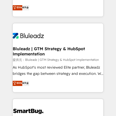
integrity. ➤ Implementation: Configure HubSpot to
ティブ・エージェンシーとして、HubSpot Eliteの実装
Elite
4.9
run your revenue process. Sales, marketing, and
力で顧客フロント業務を再設計します。 💡 100inc は何
service wired together. ➤ AI and Integrations: Layer
をする会社か？ HubSpotを共通基盤に、AIエージェン
Breeze AI, custom agents, and APIs to remove
トを組み込んだ顧客フロント業務（マーケティング・営
manual work. ➤ Ongoing Management: Monthly
業・CS）を組織全体で設計・実装する日本のAIネイテ
tune-ups, feature rollouts, adoption coaching. Buying
ィブ・エージェンシーです。事業部・グループ会社・部
HubSpot, switching to it, or reviving a stale portal?
門が分立する組織で、データと業務プロセスのサイロ化
We are built for the work.
を、CRMを軸とした全社共通基盤に再構築します。意
Bluleadz | GTM Strategy & HubSpot
Implementation
思決定者・PMO・現場担当者に並走します。 1️⃣
HubSpot導入・活用支援 顧客データの一元化から、
提供元：Bluleadz | GTM Strategy & HubSpot Implementation
GTMの見える化・自動化まで。全Hub統合運用、デー
As HubSpot's most reviewed Elite partner, Bluleadz
タ品質設計、グループ横断のCRM統合に対応します。
bridges the gap between strategy and execution. We
2️⃣ AIエージェント組織構築 営業・マーケティング業務
don't just "set up tools" — we install the GTM
Elite
4.9
の一部をAIが自律実行する組織への移行を設計・実装。
Operating System (GTM OS) to align your leadership
Breeze・Claude等をHubSpotと連携させ、役割定義・
and engineer a portal that drives predictable
運用ルール・成果指標まで含めて設計します。 3️⃣ 全社
revenue velocity. 🚀 GTM Strategy & Alignment
DX × AI推進のPMO伴走支援 複数部門をまたぐDX×AI変
Workshops & Sprints: Identify "Valleys of Death"
革を、構想から実装・定着までPMOとして主導。「設
stalling growth. Fix your ICP, Math, and Story to stop