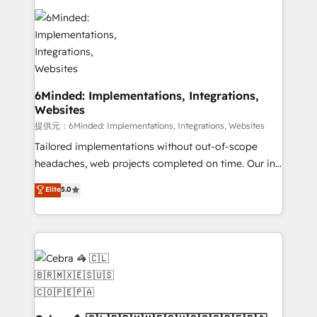
Accredited HubSpot Partner, ensuring smooth setup
wowing your customers. Let’s make HubSpot work
tailored to your GTM motion. 🔹 Migrations: Move
smarter for you!
from other CRMs to HubSpot without data loss or
downtime. 🔹 RevOps Strategy: Align teams,
processes, and data to drive revenue efficiency. 🔹
Integrations: Connect HubSpot with your tech stack
6Minded: Implementations, Integrations,
Websites
for better adoption. 🔹 Custom Solutions: Build
tailored apps, workflows, and configurations. We are
提供元：6Minded: Implementations, Integrations, Websites
SOC 2 Type II and ISO 27001 certified, reinforcing
Tailored implementations without out-of-scope
our commitment to data security and compliance. At
headaches, web projects completed on time. Our in-
OneMetric, we help revenue teams focus on the
house team of certified CRM architects, experts,
Elite
5.0
OneMetric that matters most: revenue.
developers, designers, and marketers handles all
aspects of your HubSpot. ✨ 400+ global clients ✨
100+ seamless migrations from 15+ different CRMs
✨ 100,000+ hours in HubSpot projects, 75+ full Hub
implementations, and 5,000+ pages ✨ CS: Clients
generating 7-digit MRR from inbound campaigns ✨
CS: 245% organic growth & +751% new visitors for a
full-funnel HubSpot project ✨ CS: 415% conversion