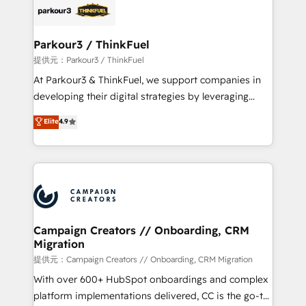
strategies that integrate data-driven marketing,
automation, and revenue intelligence to help
companies scale faster and smarter. 🔹 BOOMS:
Parkour3 / ThinkFuel
Demand generation for all your buyers With BOOMS,
提供元：Parkour3 / ThinkFuel
you invest in 100% of your buyers, accelerating your
At Parkour3 & ThinkFuel, we support companies in
growth and positioning yourself as an undisputed
developing their digital strategies by leveraging
leader. 🔹 BOOST: Optimize your digital
technologies and automating their marketing and
Elite
4.9
transformation process A methodology designed to
sales processes to generate growth. Our offer spans
implement HubSpot effectively and optimize your
from Strategy to Operations. We specialize in CRM
digital processes. 🔹 Trusted by Industry Leaders
onboarding and implementation, web design, sales
With an average rating of 4.9/5 and a proven track
& marketing automation, and digital marketing. With
record of business transformation, our growth-first
extensive experience working with tech companies
approach has helped brands dominate their
and manufacturers since 2002, we are committed to
markets.
empowering our clients and developing their
Campaign Creators // Onboarding, CRM
Migration
autonomy. Get to grips with HubSpot through
guided implementation and seamless integration of
提供元：Campaign Creators // Onboarding, CRM Migration
the CRM platform into your digital ecosystem. Would
With over 600+ HubSpot onboardings and complex
you like support in deploying your inbound
platform implementations delivered, CC is the go-to