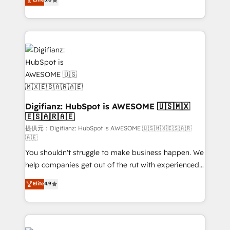
is there for you to: - Grow revenue, and run your
maximise their return from digital and fuel their
business more efficiently - Build stronger
growth. We modernise platforms, streamline
relationships with customers - Make better
operations that are causing inefficiencies, improve
decisions with data - Find a new voice and reach
customer experiences, integrate systems, and
more people - Get the most out of your HubSpot
supercharge revenue operations Key services: • CRM
investment
Implementation • Systems Integration • Digital
Transformation / Web Development • RevOps &
Sales Consulting • Marketing Automation What
makes us different? 🚀 Top 0.5% of global HubSpot
Digifianz: HubSpot is AWESOME 🇺🇸🇲🇽
🇪🇸🇦🇷🇦🇪
agencies ⚙️ The strongest technical ability and
integration capabilities 💼 Consultative, long-term
提供元：Digifianz: HubSpot is AWESOME 🇺🇸🇲🇽🇪🇸🇦🇷
🇦🇪
partners who will embed ourselves into your
You shouldn't struggle to make business happen. We
business, processes and systems 🏢 We specialise in
help companies get out of the rut with experienced,
working with mid-market and enterprise
process-oriented teams implementing HubSpot
organisations, global organisations and those with
Elite
4.9
Marketing, Sales, Service, CMS and Operations Hub,
complex use cases 🏆 CRM Implementation,
so selling and actually engaging with your customers
Platform Enablement, Custom Integration and
feels easy and pain-free. We are a top ranked
Onboarding Accredited 🔐 ISO27001 & ISO9001
HubSpot Elite Partner, winner of Rookie of the Year
Certified