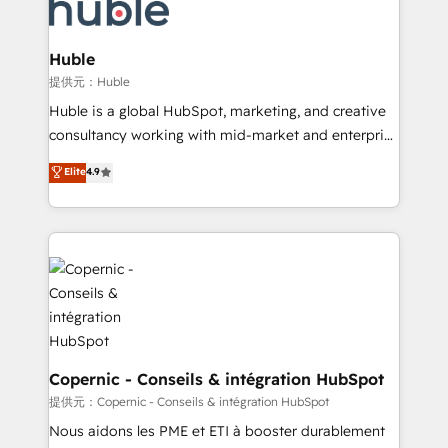
skills, processes, and internal team you need to
CRM Migrations using our in-house "HubScrub" Tool.
attract the right buyers, close deals faster, and grow
without outside dependencies. You’ll learn how to: •
Huble
Set up, audit, and organize your HubSpot portal •
提供元：Huble
Get your sales team fully using HubSpot • Track
Huble is a global HubSpot, marketing, and creative
pipeline and revenue across the entire buyer journey
consultancy working with mid-market and enterprise
• Build an in-house marketing team that drives
businesses. We go beyond implementation, shaping
Elite
4.9
growth • Create content and videos that attract
the strategy, processes, and teams that turn
buyers • Use AI to scale smarter Our coaching-led
HubSpot into a genuine growth engine. Named
approach works best for companies that are done
HubSpot's Global Partner of the Year in 2024,
with outsourcing and ready to build something that
consistently ranked among their top 5 partners
lasts. So if you're ready to become the most trusted
worldwide, and with over 15 years in the ecosystem,
voice in your market, let’s talk.
Huble has built a track record that speaks for itself.
One company, one operating model, delivering
across offices and consulting teams in the UK, USA,
Canada, Germany, France, Belgium, Singapore, and
Copernic - Conseils & intégration HubSpot
South Africa. Certified compliant with ISO/IEC
提供元：Copernic - Conseils & intégration HubSpot
27001:2022 and ISO 9001:2015 across all seven
Nous aidons les PME et ETI à booster durablement
international offices and 175+ employees.