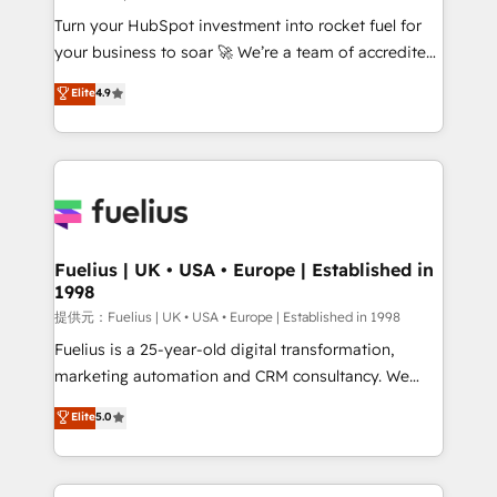
42001:2023 certified - the AI management standard •
Turn your HubSpot investment into rocket fuel for
GuardHub: our AI governance framework, built on
your business to soar 🚀 We’re a team of accredited
ISO 42001 Ready for the next step? Click the 👈
HubSpot experts ready to help you. We can
'𝗖𝗼𝗻𝘁𝗮𝗰𝘁 𝗯𝘂𝘀𝗶𝗻𝗲𝘀𝘀' button to get in touch (𝘸𝘦'𝘳𝘦
Elite
4.9
implement the platform into complex business
𝘴𝘶𝘱𝘦𝘳 𝘳𝘦𝘴𝘱𝘰𝘯𝘴𝘪𝘷𝘦)
environments, optimise what you've got and make
sure you can actually use it, build your website in
HubSpot or create an inbound marketing strategy
for you and execute it on HubSpot. We are on the
G-Cloud 14 CCS (Crown Commercial Service)
framework, meaning we've been accredited by
Fuelius | UK • USA • Europe | Established in
1998
HubSpot and vetted by the CCS, which means we
can support public sector companies as well the
提供元：Fuelius | UK • USA • Europe | Established in 1998
other ones listed in our profile. Our services: -
Fuelius is a 25-year-old digital transformation,
HubSpot implementation - HubSpot CMS website
marketing automation and CRM consultancy. We
build We can do lots of things. But everything we do
enable mid-market and enterprise clients to
Elite
5.0
is there for you to: - Grow revenue, and run your
maximise their return from digital and fuel their
business more efficiently - Build stronger
growth. We modernise platforms, streamline
relationships with customers - Make better
operations that are causing inefficiencies, improve