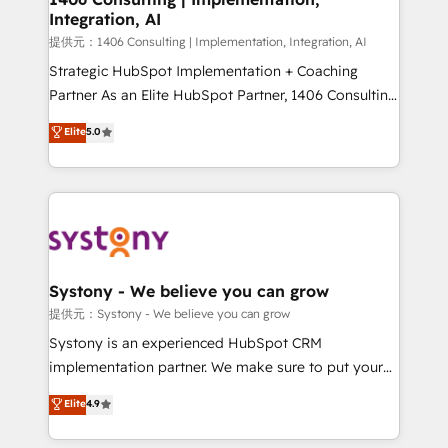
Integration, AI
the needs of the customer. We are part of Impresoft
Group, a group of specialized and complementary
提供元：1406 Consulting | Implementation, Integration, AI
companies that divide their offer into 4
Strategic HubSpot Implementation + Coaching
Competence Centers: Smart Manufacturing,
Partner As an Elite HubSpot Partner, 1406 Consulting
Customer First, Enabling Technologies & Security.
helps mid-market revenue teams transform how
Elite
5.0
The synergies generated by these integrations,
they sell, market, and serve. We don't just build your
together with the combination of talents, skills,
HubSpot—we teach your team to own it, then stay
solutions and services, have allowed the group to
to help you keep winning. What We Do ⚙️ CRM
build an unrivaled offering portfolio on the market
Implementations across Marketing, Sales, Service,
to accompany companies on their digital
Data & Content 📈 Sales & Marketing Alignment +
transformation journey.
Revenue Team Enablement 🤖 Breeze AI & Custom
Agent Creation 🔄 Custom Integrations & Data
Systony - We believe you can grow
Migration Why 1406 We become part of your team.
提供元：Systony - We believe you can grow
Your team learns while we build. We fix what others
Systony is an experienced HubSpot CRM
broke. Built for mid-market reality—practical
implementation partner. We make sure to put your
solutions that work with your actual headcount and
organization's needs and goals first and think along
Elite
4.9
constraints. By the Numbers 🏆 Top 1% of all
with your organization. We are only satisfied once
HubSpot partners 🔄 Top 5% globally in client
you are too. Why Systony? - 20+ years of