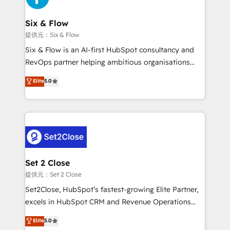
el primer caso de uso que más impacto te dará.
architecture 🔗 CRM migrations & End to end
Solo continúas si ves valor real en los primeros 14
integrations 🤖 AI workflows & enrichment 📘 Team
Six & Flow
días.
enablement & company-wide adoption We create
提供元：Six & Flow
HubSpot environments that teams use with
Six & Flow is an AI-first HubSpot consultancy and
confidence and that leadership can rely on for
RevOps partner helping ambitious organisations
scalable revenue insights.
grow with clarity, confidence, and intelligence.
Elite
5.0
Operating across the UK, Netherlands, Ireland, and
Canada, we’ve delivered thousands of successful
HubSpot projects for mid-market and enterprise
clients worldwide, with over 10 years experience. We
combine HubSpot, data, and AI to design connected
go-to-market systems that align people, process,
and technology for predictable, scalable revenue
Set 2 Close
growth. Our expertise spans RevOps, CRM and data
提供元：Set 2 Close
architecture, AI enablement, and strategic marketing,
Set2Close, HubSpot’s fastest-growing Elite Partner,
delivered through our proprietary FLAIR framework
excels in HubSpot CRM and Revenue Operations
for responsible AI adoption. As a HubSpot Elite
(RevOps) services to boost B2B sales and growth.
Elite
5.0
Partner and ISO 27001:2022 certified consultancy,
As a top HubSpot Elite Partner, we specialize in