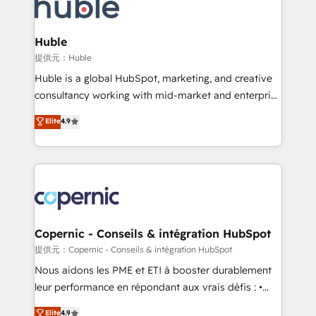
skills, processes, and internal team you need to
CRM Migrations using our in-house "HubScrub" Tool.
attract the right buyers, close deals faster, and grow
without outside dependencies. You’ll learn how to: •
Huble
Set up, audit, and organize your HubSpot portal •
提供元：Huble
Get your sales team fully using HubSpot • Track
Huble is a global HubSpot, marketing, and creative
pipeline and revenue across the entire buyer journey
consultancy working with mid-market and enterprise
• Build an in-house marketing team that drives
businesses. We go beyond implementation, shaping
Elite
4.9
growth • Create content and videos that attract
the strategy, processes, and teams that turn
buyers • Use AI to scale smarter Our coaching-led
HubSpot into a genuine growth engine. Named
approach works best for companies that are done
HubSpot's Global Partner of the Year in 2024,
with outsourcing and ready to build something that
consistently ranked among their top 5 partners
lasts. So if you're ready to become the most trusted
worldwide, and with over 15 years in the ecosystem,
voice in your market, let’s talk.
Huble has built a track record that speaks for itself.
One company, one operating model, delivering
Copernic - Conseils & intégration HubSpot
across offices and consulting teams in the UK, USA,
提供元：Copernic - Conseils & intégration HubSpot
Canada, Germany, France, Belgium, Singapore, and
Nous aidons les PME et ETI à booster durablement
South Africa. Certified compliant with ISO/IEC
leur performance en répondant aux vrais défis : •
27001:2022 and ISO 9001:2015 across all seven
Intégration de HubSpot avec d’autres outils (ERP,
Elite
4.9
international offices and 175+ employees.