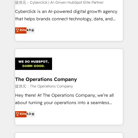
提供元：Cyberclick | AI-Driven HubSpot Elite Partner
Cyberclick is an AI-powered digital growth agency
that helps brands connect technology, data, and
creativity to achieve measurable results. Founded in
Elite
4.9
Barcelona and operating across Spain, LATAM, and
the UK, we support global companies in building
smarter marketing, sales, and customer success
strategies. As the only HubSpot Elite Partner in
Iberia (Spain & Portugal), we combine human insight
with intelligent automation to drive sustainable
growth. Our multidisciplinary team designs solutions
The Operations Company
that simplify complexity, boost performance, and
提供元：The Operations Company
turn innovation into real impact. 🌍 Highlights •
Hey there! At The Operations Company, we’re all
HubSpot Partner since 2012 • 2022 EMEA Impact
about turning your operations into a seamless
Award: Best Integration • 150+ successful HubSpot
experience that powers real results. We specialize in
Elite
5.0
projects • Clients in 30+ industries • Proprietary
transforming complex systems into efficient,
technology for integrations • Multilingual team:
scalable solutions that work across your entire
English, Spanish, Portuguese & Italian 👉 Grow
organization. We’re a unique blend of deep HubSpot
smarter with AI and HubSpot.