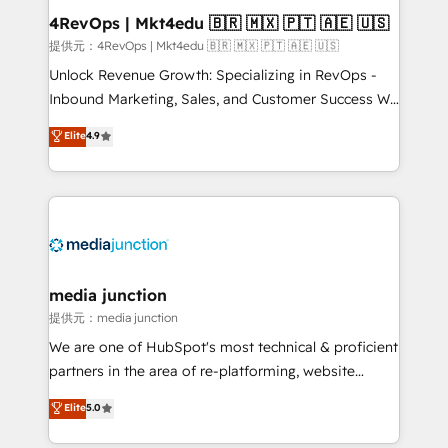
on-demand bundle services. Connect with us today!
4RevOps | Mkt4edu 🇧🇷 🇲🇽 🇵🇹 🇦🇪 🇺🇸
提供元：4RevOps | Mkt4edu 🇧🇷 🇲🇽 🇵🇹 🇦🇪 🇺🇸
Unlock Revenue Growth: Specializing in RevOps -
Inbound Marketing, Sales, and Customer Success We
specialize in driving revenue growth for companies
Elite
4.9
across industries through tailored marketing, sales,
and customer success strategies, utilizing RevOps
methodologies. As Latin America's largest HubSpot
partner and a global leader in education market, we
offer unparalleled insights. Operating in five
countries—Brazil, UAE (Abu Dhabi/Dubai/Sharjah),
Mexico, USA, and Portugal—we've executed over a
media junction
hundred successful operations. Our approach,
提供元：media junction
rooted in RevOps principles, integrates analysis,
We are one of HubSpot's most technical & proficient
training, planning, and qualification. Leveraging
partners in the area of re-platforming, website
technology, data analytics, CRM optimization, and
design & development. We specialize in multi-hub
Elite
5.0
inbound marketing tactics, we focus on
implementations for mid-market & enterprise
understanding, nurturing, and converting leads.
companies. We are woman-owned, powered by