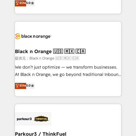
Elite
5.0
Book Process & Guidelines utilisateurs 🎓
Integrations, Custom AI agents and AI-ready Website
Formations des utilisateurs
Design With over 15 years of experience, we help
companies bridge the gap between marketing, sales,
and customer success through smart automation,
data hygiene, and tailored HubSpot solutions. Our
clients choose us because we blend the expertise of
a global consultancy with the care and agility of a
Black n Orange 🇺🇸 🇲🇽 🇨🇦
boutique firm. At Triario, we’re big enough to deliver
提供元：Black n Orange 🇺🇸 🇲🇽 🇨🇦
but small enough to listen. Our Services: HubSpot
We don’t just optimize — we transform businesses.
implementations & data migration Custom AI agents
At Black n Orange, we go beyond traditional Inbound
Revenue Operations API integrations AI-ready
Marketing with our exclusive methodologies:
Elite
5.0
Website design Let’s turn your CRM into your growth
BOOMS and BOOST. Together, they form a powerful
engine!
combination that has driven success for over 800
businesses worldwide. As Elite HubSpot Partners, we
specialize in crafting high-performance growth
strategies that integrate data-driven marketing,
automation, and revenue intelligence to help
companies scale faster and smarter. 🔹 BOOMS:
Parkour3 / ThinkFuel