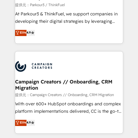
Demand generation for all your buyers With BOOMS,
提供元：Parkour3 / ThinkFuel
you invest in 100% of your buyers, accelerating your
At Parkour3 & ThinkFuel, we support companies in
growth and positioning yourself as an undisputed
developing their digital strategies by leveraging
leader. 🔹 BOOST: Optimize your digital
technologies and automating their marketing and
Elite
4.9
transformation process A methodology designed to
sales processes to generate growth. Our offer spans
implement HubSpot effectively and optimize your
from Strategy to Operations. We specialize in CRM
digital processes. 🔹 Trusted by Industry Leaders
onboarding and implementation, web design, sales
With an average rating of 4.9/5 and a proven track
& marketing automation, and digital marketing. With
record of business transformation, our growth-first
extensive experience working with tech companies
approach has helped brands dominate their
and manufacturers since 2002, we are committed to
markets.
empowering our clients and developing their
Campaign Creators // Onboarding, CRM
Migration
autonomy. Get to grips with HubSpot through
guided implementation and seamless integration of
提供元：Campaign Creators // Onboarding, CRM Migration
the CRM platform into your digital ecosystem. Would
With over 600+ HubSpot onboardings and complex
you like support in deploying your inbound
platform implementations delivered, CC is the go-to
marketing strategy? We'll provide support tailored
Elite Solutions Partner for businesses ready to
Elite
4.9
to your needs and sales objectives. With 125+
migrate, replatform, and scale smarter. We specialize
certifications, we are part of the most certified
in high-impact CRM and CMS migrations and