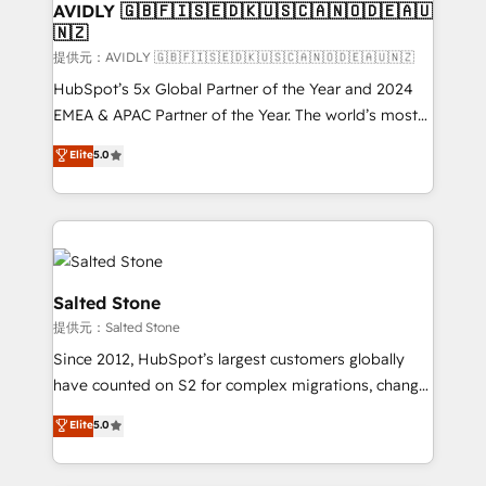
AVIDLY 🇬🇧🇫🇮🇸🇪🇩🇰🇺🇸🇨🇦🇳🇴🇩🇪🇦🇺
🇳🇿
提供元：AVIDLY 🇬🇧🇫🇮🇸🇪🇩🇰🇺🇸🇨🇦🇳🇴🇩🇪🇦🇺🇳🇿
HubSpot’s 5x Global Partner of the Year and 2024
EMEA & APAC Partner of the Year. The world’s most
experienced and fully accredited HubSpot Solutions
Elite
5.0
Partner. 🚀 With 2,750+ HubSpot projects delivered
and 370+ specialists across EMEA, APAC and NAM,
we de-risk complex CRM programmes and
accelerate ROI across every HubSpot Hub. 🧭 From
multi-region migrations to AI-powered automation,
we turn complexity into clarity, human at global
Salted Stone
scale. 🏆 HubSpot’s CEO called us “the partner of the
提供元：Salted Stone
future.” Others agree it is proof of trust built through
Since 2012, HubSpot’s largest customers globally
measurable impact.
have counted on S2 for complex migrations, change
management, systems integration, and creative
Elite
5.0
solutions that deliver measurable impact and
transform brand experiences As one of the few full-