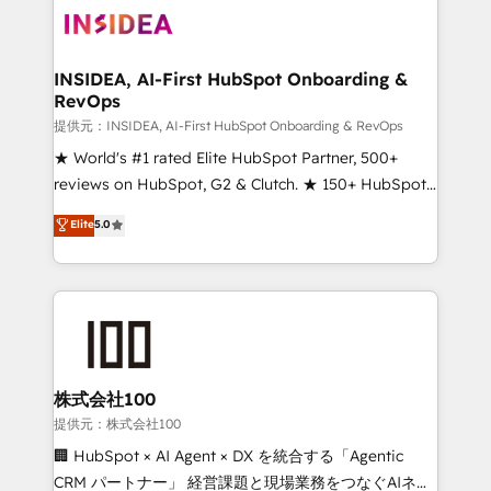
INSIDEA, AI-First HubSpot Onboarding &
RevOps
提供元：INSIDEA, AI-First HubSpot Onboarding & RevOps
★ World's #1 rated Elite HubSpot Partner, 500+
reviews on HubSpot, G2 & Clutch. ★ 150+ HubSpot
Certified Experts & Trainers across the team ★
Elite
5.0
1,500+ implementations across five continents ★ AI-
First, RevOps-led, Onboarding obsessed ★
Company of the Year 2024/25 INSIDEA helps
growing companies turn HubSpot into a revenue
engine. We onboard your team, migrate your data,
and build AI-powered workflows that drive adoption
from week one, in your time zone. What we do ➤
株式会社100
Onboarding: Live in weeks, with workflows built
提供元：株式会社100
around your business, not a template. ➤ Migration:
🏢 HubSpot × AI Agent × DX を統合する「Agentic
Move from any legacy CRM. Zero downtime, full data
CRM パートナー」 経営課題と現場業務をつなぐAIネイ