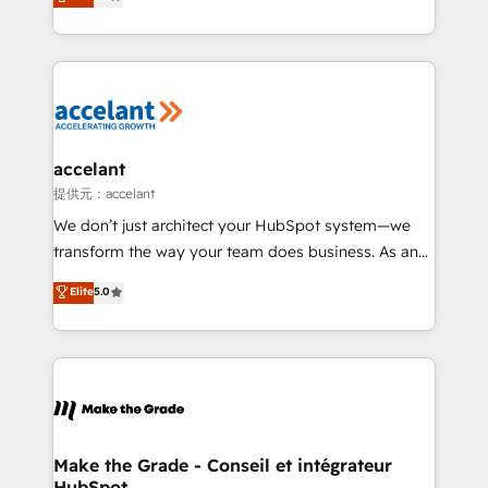
téléphonie, etc.) • Alignement des équipes grâce à un
outil et des données partagées • Amélioration de la
collecte et de l’analyse des données pour des
décisions éclairées • Optimisation de l’efficacité et
de la productivité des équipes Notre équipe de 30
consultants certifiés HubSpot aborde chaque projet
avec un engagement total, alignant processus
accelant
métiers et technologie, et guidant vos équipes à
提供元：accelant
travers le changement, tout en centrant vos objectifs
We don’t just architect your HubSpot system—we
d’entreprise. Grâce à une méthodologie éprouvée
transform the way your team does business. As an
auprès de plus de 400 clients, nous comprenons
Elite HubSpot Solutions Partner, we specialize in
Elite
5.0
rapidement vos enjeux et intégrons parfaitement
creating tailored, end-to-end CRM solutions that
HubSpot dans votre organisation. Pour toute
accelerate growth, improve operational efficiency,
question technique ou besoin de structuration de
and ensure faster time to value on HubSpot. What
votre projet HubSpot, contactez notre équipe pour
sets us apart? Our people-centric approach. From
un échange dédié.
day one, our team takes the time to deeply
understand your unique needs, crafting custom
strategies that deliver impactful results. Our mission
Make the Grade - Conseil et intégrateur
HubSpot
is to empower you to unlock HubSpot’s full potential