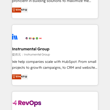
proficient in building solutions to maximize the
Largest organically grown & fastest tiering Elite
operational efficiency of HubSpot. The fastest-
Elite
4.9
HubSpot Partner 🪴 - Sales Hub: More
growing tech-enabler & facilitator, MakeWebBetter,
implementations than any other Partner 💻 -
hands you the blend of HubSpot expertise &
Migrations: We convert Salesforce addicts to
eminent solutions & integrations. Trust us to
HubSpot evangelists 🧡 Don't hire a marketing
streamline your HubSpot experience. 🚀HubSpot
agency for an Ops problem. Don't hire a technical
Elite Partners with 10+ years of HubSpot experience
agency for a growth problem. Hire a partner built to
🤝HubSpot Premier Integration partner 🤝Google
solve both.
Premier Partner 2023 🌟5 HubSpot Accreditations 🌟
Instrumental Group
Won HubSpot Theme Challenge 2021 🌟INBOUND’19
提供元：Instrumental Group
HubSpot Rising Star Why us? Harnessing the full
We help companies scale with HubSpot. From small
potential of the powerful HubSpot CRM. ✔️A team of
projects to growth campaigns, to CRM and websites.
HubSpot experts backed by over 10+ years of
Hire an agency that's experienced in every inch of
Elite
4.9
HubSpot experience ✔️Flexible pricing models —
HubSpot and willing to work hand-in-hand with your
Hourly-fee (assigned one Dedicated HubSpot
team to simplify the complex and build a better
Admin); Monthly-fee (HubSpot Admin + Project
experience for your team and customers.
Manager); and Fixed Project Cost (as per
requirement). ✔️Helped over 25,000+ customers so
far with our HubSpot solutions. ✔️Bespoke apps &