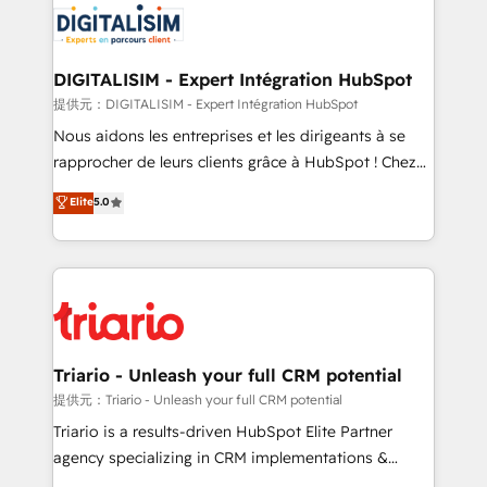
business up for long-term success. Unlock your
for driving growth. They are committed to helping
business. If not now, when?
our customers grow and finding solutions that fit
their unique business needs. We are thrilled to have
DIGITALISIM - Expert Intégration HubSpot
Blue Frog in the HubSpot ecosystem leading the
提供元：DIGITALISIM - Expert Intégration HubSpot
way for customers!" - Yamini Rangan, CEO of
Nous aidons les entreprises et les dirigeants à se
HubSpot “Our experience with the team at Blue Frog
rapprocher de leurs clients grâce à HubSpot ! Chez
has been nothing short of extraordinary. Their years
DIGITALISIM, nous avons l'intime conviction que la
Elite
5.0
of experience and quality of skilled staff has earned
réussite des entreprises passe par l’innovation web,
them a trusted reputation within the HubSpot
le marketing digital, et la relation client ! C'est
ecosystem as a reliable partner capable of delivering
pourquoi, nos experts sont à la fois capables de
remarkable experiences for our most sophisticated
gérer votre projet de création de site internet, votre
clients.” - Brian Garvey, VP, Solutions Partner
référencement, votre stratégie digitale et le pilotage
Program, HubSpot.
et l'intégration d'HubSpot ! Les grandes phases d'un
projet HubSpot avec DIGITALISIM : 🧽 Nettoyage,
Triario - Unleash your full CRM potential
migration et intégration des bases de données. 🚀
提供元：Triario - Unleash your full CRM potential
Développement des interfaces avec vos logiciels
Triario is a results-driven HubSpot Elite Partner
métiers ⚙️ Configuration de la plateforme HubSpot
agency specializing in CRM implementations &
📈 Configuration de rapports et tableaux de bord 🤝
migrations, Revenue Operations, Custom