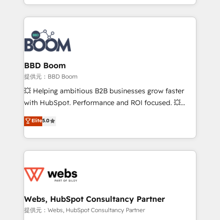
enterprise-grade campaigns, our in-house team
emailing) Informations clés : - 10 ans d'expérience -
builds scalable strategies that drive long-term
100+ intégrations CRM HubSpot réussies - 40
revenue. ⚙️ HubSpot Integration & Optimization •
experts conseil - 150 certifications HubSpot
Seamless CRM, CMS, and automation setup •
cumulées
Complex platform migrations and data cleanups •
Custom APIs and third-party integrations 📈 End-to-
BBD Boom
End Revenue Acceleration • Lifecycle marketing and
提供元：BBD Boom
pipeline growth programs • Sales enablement tools
💥 Helping ambitious B2B businesses grow faster
and CRM optimization • Retention strategies with
with HubSpot. Performance and ROI focused. 💥
customer journey mapping 🏅 Elite-Level HubSpot
BBD Boom is the HubSpot partner that can help you
Elite
5.0
Execution • 750+ onboardings and 2,000+
to HubSpot Better. We work with your teams to
implementations • Deep expertise across marketing,
solve all your HubSpot challenges and improve user
sales, and service hubs • Built-in flexibility for
adoption, sales process and marketing results.
startups to global brands
Services 📚 Onboarding your team to HubSpot for
the first time 🔧 Designing and optimising your
HubSpot set-up for better results 🌐 Website design
and build using HubSpot 🔌 Integrating HubSpot
Webs, HubSpot Consultancy Partner
with other systems 🎓 Training your teams to be
提供元：Webs, HubSpot Consultancy Partner