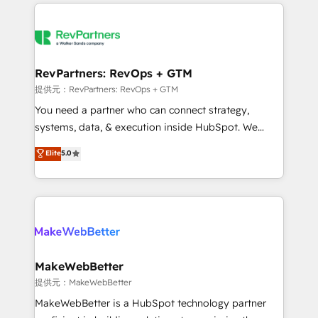
service creative agencies in the HubSpot
ecosystem, we blend strategy, technology, & award-
winning design to build scalable, globally
regionalized HubSpot websites, integrated
marketing campaigns, & RevOps frameworks that
RevPartners: RevOps + GTM
fuel long-term success We connect the entire
提供元：RevPartners: RevOps + GTM
customer lifecycle through seamless integrations,
You need a partner who can connect strategy,
ensure long-term adoption with change-
systems, data, & execution inside HubSpot. We
management programs, and align marketing, sales,
bridge the gap where most agencies fall short by
Elite
5.0
and service to drive sustainable growth With 6 key
combining GTM strategy with technical execution to
HubSpot accreditations and experience across
solve the right problem with the right solution. As the
hundreds of organizations in dozens of industries,
only firm in the world to hold Elite Partner
there’s a good chance one of our globally integrated
Accreditations with both HubSpot and Clay, our
teams has worked with clients just like you Let’s
clients gain a unique advantage in CRM architecture,
explore whether S2 is the partner you’ve been
pipeline generation, data intelligence, and go-to-
looking for...and get your next big initiative moving!
market execution. Why B2B Businesses Choose RP: -
MakeWebBetter
Secure: Soc2 compliant 🛡️ - Pricing: Implementations
提供元：MakeWebBetter
starting at $1,5k 💵 - Speed: Launch in 14 days ⚡ -
MakeWebBetter is a HubSpot technology partner
Global: 75+ RPers across five continents 🌐 - Scale: