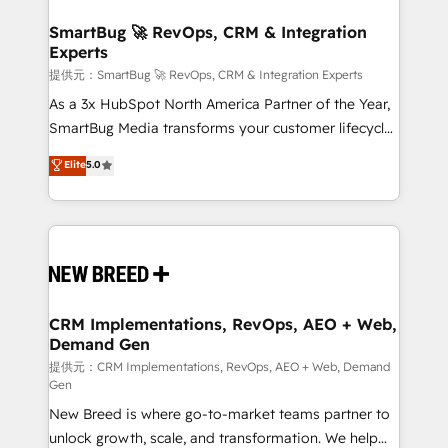
定の代行ではなく、設計の責任」を引き受け、部門横断
"accelerating a mess." ⚙️ Elite Engineering & AI
の統合・浸透・変革管理を実行します。 ▸ CMS戦略設
Scalable Architecture: Zero-technical-debt setup
SmartBug 🚀 RevOps, CRM & Integration
計・構築：リード獲得・CVR・SEOを前提にした情報設
Experts
across all Hubs, validated by our 7 HubSpot
計・導線設計・テンプレート設計をContent Hubで一体
Accreditations. AI-Powered RevOps: Breeze AI,
提供元：SmartBug 🚀 RevOps, CRM & Integration Experts
提供。 ▸ 既存CRM・MAからの移行支援：Salesforce・
custom AI agents, and high-integrity migrations for
As a 3x HubSpot North America Partner of the Year,
Marketo・Pardot等からの移行、カスタム設計、履歴
total reporting clarity. Security & Compliance: SOC 2
SmartBug Media transforms your customer lifecycle
データ移行と活用設計まで。 ▸ AEO対応：ChatGPT・
Type I and HIPAA attested for enterprise-grade data
into a revenue engine. Our unified ecosystem
Elite
5.0
Perplexity等のAI検索からの流入・引用を前提にコンテ
security. 🏆 Why Bluleadz? GTM OS Partner | 16+
includes specialized divisions Globalia (AI &
ンツとサイト構造を最適化。 🏆 なぜ100incを選ぶの
Years Experience | 1,000+ Five-Star Reviews
Software) and Point Success Media (Paid Media),
か？ ✓ HubSpot Eliteパートナー認定 ✓ HubSpotアワ
making this the official home for all three brands. 🔄
ード受賞・HUGリーダー ✓ ISO27001:2022 /
Implementation & Integration - Seamless migrations
ISO9001:2015 取得 ✓ 400社以上の導入実績 ✓
and system integrations powered by Globalia’s
HubSpot大百科 出版 CRM・AI活用に関するご相談、現
technical development team. - 19 HubSpot-certified
状整理の壁打ちなど、構想段階からお気軽にお問い合わ
trainers to drive platform adoption. 📈 Revenue
CRM Implementations, RevOps, AEO + Web,
せください。
Demand Gen
Generation - Full-funnel marketing and high-
performance advertising via Point Success Media. -
提供元：CRM Implementations, RevOps, AEO + Web, Demand
Gen
Expert deployment of Breeze AI and custom agents
New Breed is where go-to-market teams partner to
to automate growth. 🏆 Elite Excellence - 8 platform
unlock growth, scale, and transformation. We help
accreditations and deep HIPAA-compliance