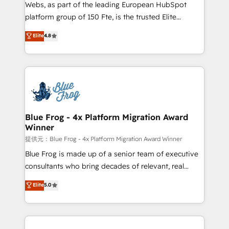
HubSpot pros 📊 Lead generation services using
Webs, as part of the leading European HubSpot
HubSpot Why us? - SIX HubSpot Accreditations -
platform group of 150 Fte, is the trusted Elite
awarded by HubSpot after a rigorous process for
HubSpot CRM Partner offering you a roadmap on
Elite
4.8
CRM, Solutions Architecture, Onboarding , Data
maximizing EBITDA and achieving Commercial
Migration, Custom Integration & Platform
Excellence. With our targeted processes, we
Enablement -Onboarded over 500 businesses to
strengthen your digital transformation and minimize
HubSpot -Top 1% of partners worldwide -In-house
costs. As HubSpot's Advanced Accredited CRM
team of 25+ experts Contact us today to help you
Implementation partner, we provide expertise to
get more from your investment in HubSpot.
drive your business forward. Since 2015 we are fully
www.bbdboom.com
dedicated to HubSpot and with an experienced
Blue Frog - 4x Platform Migration Award
Winner
team (50+), we work with reputable companies in
B2B sectors such as manufacturing, SaaS and
提供元：Blue Frog - 4x Platform Migration Award Winner
business services. We prepare a customized
Blue Frog is made up of a senior team of executive
business case that demonstrates the value and
consultants who bring decades of relevant, real
impact of your digital transformation, including a
world experience to our client engagements. "Blue
Elite
5.0
detailed financial rationale with a focus on ROI and
Frog is a top, trusted partner in HubSpot's
TCO. As a trusted extension of your team, we
ecosystem for a reason. Their team brings over a
believe in the power of partnership. Together, we
decade of experience to the table, along with deep
embark on a transformational journey that sets your
knowledge of the HubSpot platform and strategies