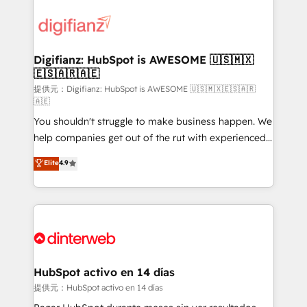
decisions with data - Find a new voice and reach
customer experiences, integrate systems, and
more people - Get the most out of your HubSpot
supercharge revenue operations Key services: • CRM
investment
Implementation • Systems Integration • Digital
Transformation / Web Development • RevOps &
Digifianz: HubSpot is AWESOME 🇺🇸🇲🇽
🇪🇸🇦🇷🇦🇪
Sales Consulting • Marketing Automation What
makes us different? 🚀 Top 0.5% of global HubSpot
提供元：Digifianz: HubSpot is AWESOME 🇺🇸🇲🇽🇪🇸🇦🇷
🇦🇪
agencies ⚙️ The strongest technical ability and
You shouldn't struggle to make business happen. We
integration capabilities 💼 Consultative, long-term
help companies get out of the rut with experienced,
partners who will embed ourselves into your
process-oriented teams implementing HubSpot
business, processes and systems 🏢 We specialise in
Elite
4.9
Marketing, Sales, Service, CMS and Operations Hub,
working with mid-market and enterprise
so selling and actually engaging with your customers
organisations, global organisations and those with
feels easy and pain-free. We are a top ranked
complex use cases 🏆 CRM Implementation,
HubSpot Elite Partner, winner of Rookie of the Year
Platform Enablement, Custom Integration and
and Customer First Awards, 4.9/5 rating in HubSpot
Onboarding Accredited 🔐 ISO27001 & ISO9001
Reviews and 4.9/5 rating in Clutch Reviews. Digifianz
Certified
helps the following industries: logistics & 3PL, home
HubSpot activo en 14 días
improvement & construction, branding and
提供元：HubSpot activo en 14 días
commercialization, real estate, health, education,