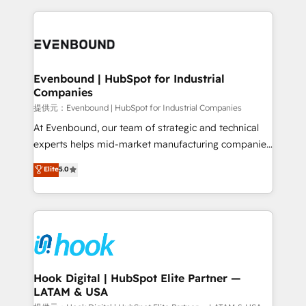
retention 📅 8+ years of consistent results since 2017
experience with CRM, Marketing, Sales & Service
Who We Serve Revenue teams, marketing leaders,
implementations - 500+ successful onboardings -
and sales ops at mid-market companies ready to
Own back-end developers - Complex data
move beyond spreadsheets into unified systems
migrations (e.g. Salesforce, MS Dynamics, Perfect
that drive real business results.
View, SuperOffice) - Custom integrations (e.g. MS
Evenbound | HubSpot for Industrial
Companies
Business Central, Navision, AX, SAP, Exact, AFAS) We
focus on growing B2B companies in the SME sector
提供元：Evenbound | HubSpot for Industrial Companies
such as manufacturing, SaaS, business services and
At Evenbound, our team of strategic and technical
wholesaler companies. As an experienced HubSpot
experts helps mid-market manufacturing companies
partner, we know how important user adoption is.
achieve real growth. We specialize in delivering
Elite
5.0
That's why we have developed a step-by-step
tailored solutions that drive results by leveraging
implementation process that focuses on user
HubSpot’s platform and data to fuel success.
adoption. We’re experts on connecting data,
Technical Solutions: - HubSpot Technical Consulting -
technology and people with each other. Together we
HubSpot CRM Implementation - HubSpot
strive for optimal customer processes and
Onboarding - Data Migration & Integrations -
experiences. Systony – We believe you can grow!
Technical Audit & Optimization Strategic Solutions: -
Revenue Operations - Inbound Marketing -
Hook Digital | HubSpot Elite Partner —
LATAM & USA
Outbound Marketing - HubSpot CMS Website