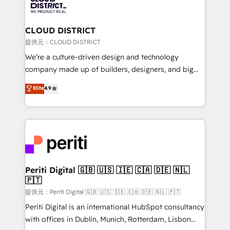
500+ HubSpot implementations, building end-to-
end solutions that integrate CRM, AI automation,
inbound and loop marketing, content, and digital
CLOUD DISTRICT
creativity. Our multicultural team works in Spanish,
提供元：CLOUD DISTRICT
Portuguese, and English to design scalable strategies
We’re a culture-driven design and technology
that drive measurable growth. 🌎 Highlights: • 10+
company made up of builders, designers, and big
years as a HubSpot partner. • 2023 Impact Awards:
thinkers. We blend strategy, design, and
Elite
4.9
Platform Migration Excellence. • Top 3 Partner of the
development—always fueled by curiosity—to turn
Year LATAM 2022, 2023, 2024, 2025. • Partner of the
ideas, opportunities, and challenges into meaningful
Year 2024. • Organizer of Aliados.ai (AI, marketing &
experiences. To us, technology is more than just
tech global congress). 👉 Ready to scale your
code; it’s about creating things that are useful, cool,
business with HubSpot? Let Cebra’s experts help
and—most importantly—simple. That’s why we lean
you grow faster, smarter, and with impact.
into bold ideas and shape them into thoughtful
products and strategies that actually make a
Periti Digital 🇬🇧 🇺🇸 🇮🇪 🇨🇦 🇩🇪 🇳🇱
🇵🇹
difference.
提供元：Periti Digital 🇬🇧 🇺🇸 🇮🇪 🇨🇦 🇩🇪 🇳🇱 🇵🇹
Periti Digital is an international HubSpot consultancy
with offices in Dublin, Munich, Rotterdam, Lisbon