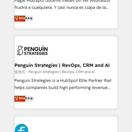
Pagar HubSpot durante meses sin ver resultados
SaaS, Software Dev & IT and consulting, make the
frustra a cualquiera. Y casi nunca es culpa de la
most out of their HubSpot experience operating in
herramienta: es del enfoque con el que se
Elite
4.8
the United States, EU, UAE, Mexico and Latin
implementó. Trabajamos con un catálogo de +80
America. From casual user to super fan: make
casos de uso: cada uno resuelve un problema
HubSpot an experience you LOVE!
concreto de tu operación en HubSpot. La entrega
toma de 1 a 3 semanas por caso, abordamos varios
en paralelo cuando tiene sentido, y siempre
confirmamos resultados antes de seguir avanzando.
Empiezas a ver resultados antes de que termine el
Penguin Strategies | RevOps, CRM and AI
mes. 🏆 HubSpot Partner of the Year 2022, máximo
提供元：Penguin Strategies | RevOps, CRM and AI
reconocimiento del ecosistema. Elite Solutions
Penguin Strategies is a HubSpot Elite Partner that
Partner, el nivel más alto. +700 clientes
helps companies build high performing revenue
implementados en LATAM, Marcas como Hyatt,
operations across complex sales cycles, multi
Elite
5.0
Hospital ABC, Hogares Unión, Yves Rocher,
system environments and global SaaS or
MacStore, Café Britt, Bella Piel, confiaron en
manufacturing teams. Trusted by leading enterprises
nosotros para impulsar la eficiencia de sus procesos
and fast growing scale ups including Sony, Rapyd,
en HubSpot. No necesitas tener todas las
Fiverr, XM Cyber, Bridgepointe Technologies, EMA
respuestas para empezar. Te ayudamos a identificar
Design Automation and Uptive. 📊 RevOps & data