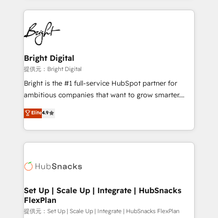
Partner with us to unlock your business's full
coffee, and we ❤️ dogs. We produce award-winning
potential and achieve sustained growth in today's
work for our clients. 🏆2023 Technical Expertise
competitive market.
Impact Award 🏆2022 Technical Expertise Impact
Award 🏆2022 Platform Migration Excellence Impact
Award 🏆2020 Elite Solutions Partner 🏆2019
Bright Digital
Integrations HubSpot Impact Award 🏆2019
提供元：Bright Digital
Marketing Enablement HubSpot Impact Award 🏆
Bright is the #1 full-service HubSpot partner for
2018 Website Design HubSpot Impact Award 🏆2017
ambitious companies that want to grow smarter.
Website Design HubSpot Impact Award 🏆2016
From HubSpot onboarding, to training, from
Elite
4.9
Growth-Driven Design Agency of the Year 🏆2016
developing a new website to lead generation and
Sales Enablement HubSpot Impact Award 🏆2015
digital marketing; we do it all (and with great
Growth-Driven Design Agency of the Year 🏆2015
results)! In short, our services include: - HubSpot
Became the 5th Agency to reach Diamond 🏆2014
consultancy: onboarding, training, data migration -
HubSpot COS Performance Award 🏆2014 HubSpot
HubSpot development: websites, custom modules,
COS Design Award 🏆2013 HubSpot Marketplace
integrations - Marketing & sales solutions: digital
Provider of the Year 🏆2011 Became a HubSpot
marketing, advertising, campaigns, content and
Set Up | Scale Up | Integrate | HubSnacks
Partner 📆Founded in 1997
FlexPlan
design We connect people, data and technology to
improve customer experiences. With our bright
提供元：Set Up | Scale Up | Integrate | HubSnacks FlexPlan