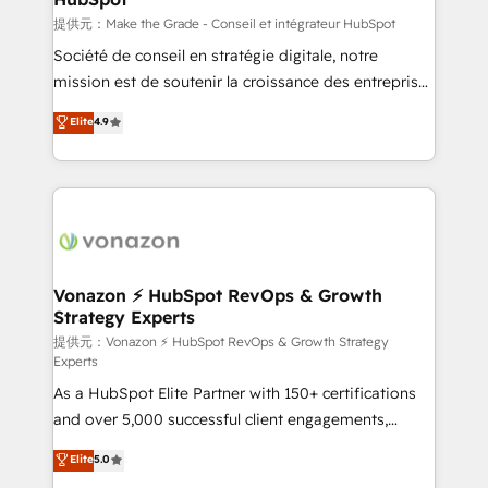
—faster. Through expert training, unmatched
提供元：Make the Grade - Conseil et intégrateur HubSpot
responsiveness, and ongoing support, we equip
Société de conseil en stratégie digitale, notre
your team to adopt new systems with confidence
mission est de soutenir la croissance des entreprises
and achieve a unified, data-driven approach to
B2B à travers l’acquisition de nouveaux clients,
Elite
4.9
customer engagement.
l'intégration CRM et le développement des revenus
auprès de vos comptes existants. En France et à
l'international, nous travaillons avec des ETI
ambitieuses, des grands groupes voulant aller au-
delà d’une simple transformation digitale et des
startups florissantes. Nos 3 grandes expertises sont :
➤ L’intégration de CRM et de méthodologie RevOps
Vonazon ⚡ HubSpot RevOps & Growth
Strategy Experts
pour aligner les équipes marketing, commerciales et
support client (data migration, synchronisation API,
提供元：Vonazon ⚡ HubSpot RevOps & Growth Strategy
Experts
audit et maintenance) ➤ La création de sites internet
As a HubSpot Elite Partner with 150+ certifications
de conversion qui transforment les visiteurs en
and over 5,000 successful client engagements,
opportunités d'affaires ➤ La mise en place de
Vonazon turns marketing complexity into
stratégies d'acquisition marketing (SEO, SEA,
Elite
5.0
measurable, scalable growth. From onboarding to
inbound, automatisation marketing, ABM, IA,