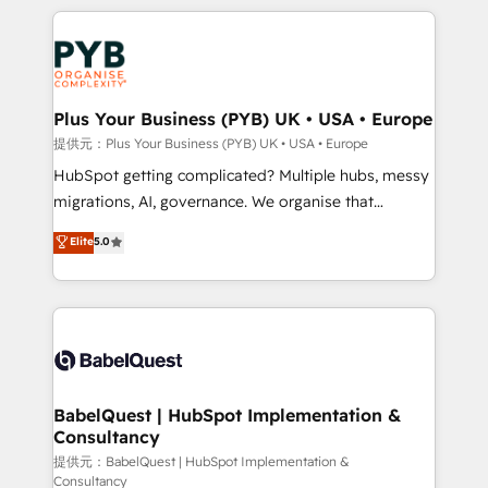
Canadian agencies, and we both hold Onboarding
onboarding from platforms like Salesforce, NetSuite,
Accreditations. Based in Canada (coast to coast), our
Zoho, Pardot, Marketo, Microsoft Dynamics, Wix,
services are offered in both English & French.
WordPress and legacy CRMs, turning fragmented
systems into unified, growth-ready HubSpot
architectures that accelerate revenue operations and
Plus Your Business (PYB) UK • USA • Europe
performance. - Multi-object CRM migration, cleanup,
提供元：Plus Your Business (PYB) UK • USA • Europe
and implementation. - Pre-built and custom
HubSpot getting complicated? Multiple hubs, messy
integrations across your full tech stack. - Custom
migrations, AI, governance. We organise that
object setup, CMS builds, and full-funnel automation.
complexity, so your team can put HubSpot to work...
Elite
5.0
- Dashboards, lifecycle campaigns, and lead
Welcome to our Profile! We help with: • CRM
nurturing sequences. - Cross-hub setup across
implementation, reports, workflows, and team
Marketing, Sales, Operations, and Service Hubs. -
training • CRM migration from Salesforce, Pipedrive,
Ongoing optimization, managed support, and
Dynamics and others • Technical projects including
scalable retainers. Let’s make HubSpot your most
custom API integrations • AI governance for
powerful growth engine. Built to convert, scale, and
HubSpot-centred operations A little about us: •
drive results.
Boutique 'Elite' team of 12 • 150+ clients across Sales
BabelQuest | HubSpot Implementation &
Consultancy
Hub, Marketing Hub, Service Hub, Data Hub and
CMS • ISO/IEC 27001:2022, ISO 9001:2015, and ISO
提供元：BabelQuest | HubSpot Implementation &
Consultancy