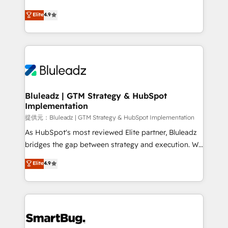
integrity. ➤ Implementation: Configure HubSpot to
ティブ・エージェンシーとして、HubSpot Eliteの実装
Elite
4.9
run your revenue process. Sales, marketing, and
力で顧客フロント業務を再設計します。 💡 100inc は何
service wired together. ➤ AI and Integrations: Layer
をする会社か？ HubSpotを共通基盤に、AIエージェン
Breeze AI, custom agents, and APIs to remove
トを組み込んだ顧客フロント業務（マーケティング・営
manual work. ➤ Ongoing Management: Monthly
業・CS）を組織全体で設計・実装する日本のAIネイテ
tune-ups, feature rollouts, adoption coaching. Buying
ィブ・エージェンシーです。事業部・グループ会社・部
HubSpot, switching to it, or reviving a stale portal?
門が分立する組織で、データと業務プロセスのサイロ化
We are built for the work.
を、CRMを軸とした全社共通基盤に再構築します。意
Bluleadz | GTM Strategy & HubSpot
Implementation
思決定者・PMO・現場担当者に並走します。 1️⃣
HubSpot導入・活用支援 顧客データの一元化から、
提供元：Bluleadz | GTM Strategy & HubSpot Implementation
GTMの見える化・自動化まで。全Hub統合運用、デー
As HubSpot's most reviewed Elite partner, Bluleadz
タ品質設計、グループ横断のCRM統合に対応します。
bridges the gap between strategy and execution. We
2️⃣ AIエージェント組織構築 営業・マーケティング業務
don't just "set up tools" — we install the GTM
Elite
4.9
の一部をAIが自律実行する組織への移行を設計・実装。
Operating System (GTM OS) to align your leadership
Breeze・Claude等をHubSpotと連携させ、役割定義・
and engineer a portal that drives predictable
運用ルール・成果指標まで含めて設計します。 3️⃣ 全社
revenue velocity. 🚀 GTM Strategy & Alignment
DX × AI推進のPMO伴走支援 複数部門をまたぐDX×AI変
Workshops & Sprints: Identify "Valleys of Death"
革を、構想から実装・定着までPMOとして主導。「設
stalling growth. Fix your ICP, Math, and Story to stop