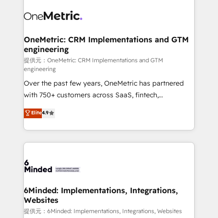
expertise, strategic thinking, and hands-on
operational know-how. We know that no two
businesses are alike, so we don’t do cookie-cutter
solutions. Instead, we dive in to understand your
OneMetric: CRM Implementations and GTM
engineering
needs, goals, and challenges to deliver solutions that
fit like a glove. We’re committed to being both
提供元：OneMetric: CRM Implementations and GTM
engineering
highly effective and fun to work with. We believe in
Over the past few years, OneMetric has partnered
efficient processes, as well as building great
with 750+ customers across SaaS, fintech,
relationships. Your success is our success, and we’re
healthcare, real estate, and other industries. With
all in this together! From startup to enterprise, we’ll
Elite
4.9
150+ HubSpot-certified experts, we deliver scalable
make sure your HubSpot setup becomes a
solutions to complex GTM and RevOps challenges.
powerhouse of productivity, so you can focus on
Our Expertise 🔹 Onboarding & Implementation:
what matters most: growing your business and
Accredited HubSpot Partner, ensuring smooth setup
wowing your customers. Let’s make HubSpot work
tailored to your GTM motion. 🔹 Migrations: Move
smarter for you!
from other CRMs to HubSpot without data loss or
downtime. 🔹 RevOps Strategy: Align teams,
6Minded: Implementations, Integrations,
Websites
processes, and data to drive revenue efficiency. 🔹
Integrations: Connect HubSpot with your tech stack
提供元：6Minded: Implementations, Integrations, Websites