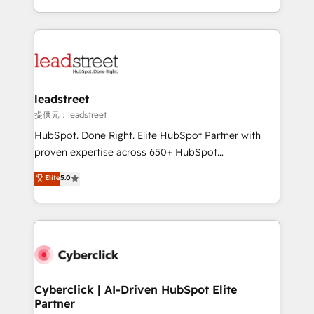
we blend strategy, creativity, and technology to help
custom HubSpot CRM solutions. Our experts design,
organisations scale smarter and grow stronger.
implement, and optimize systems to enhance user
experience, functionality, and adoption across sales,
marketing, and service teams. From setup to
refinement, we streamline workflows, improve lead
management, and speed up deal closures. With 500+
leadstreet
projects completed, our Agile approach ensures your
提供元：leadstreet
HubSpot CRM drives measurable results. Our
HubSpot. Done Right. Elite HubSpot Partner with
RevOps services align your sales, marketing, and
proven expertise across 650+ HubSpot
customer success teams for peak performance. We
implementations. With 12+ years of HubSpot
Elite
5.0
optimize the revenue lifecycle—lead generation to
experience, we help you use the HubSpot platform
retention—by refining processes and eliminating
to its fullest capacity, improve your current HubSpot
inefficiencies. Using HubSpot tools and data-driven
website, or build your new one.
strategies, we create scalable solutions that
maximize profitability and adapt to your goals.
Cyberclick | AI-Driven HubSpot Elite
Partner