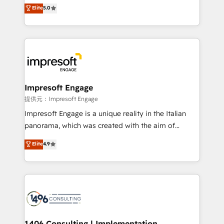
and New York. 🔎 We are focused on enhancing
Elite
5.0
revenue-generation strategies for clients through
complete integration of core business processes
and systems (such as ERP and e-commerce
platforms) with HubSpot, driving efficiency and
results. 🎯 We present a solution-centric approach
and we're focused on HubSpot. We work with some
of HubSpot's most important customers to generate
Impresoft Engage
value from the platform in the long term. 🤖 We have
提供元：Impresoft Engage
worked 400+ HubSpot customers across industries
Impresoft Engage is a unique reality in the Italian
but specialise in the more complex projects where
panorama, which was created with the aim of
data migration, AI, and systems integrations
putting Customer Experience at the center by
Elite
4.9
represent key aspects of the project's success.
creating digital environments capable of integrating
people, processes and data. We offer the best
digital solutions on the market, ranging from CRM
processes and technologies to digital strategy, from
marketing automation to online and offline sales
processes through Customer Service Management,
allowing companies to optimize processes and meet
1406 Consulting | Implementation,