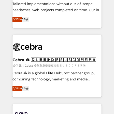
for better adoption. 🔹 Custom Solutions: Build
Tailored implementations without out-of-scope
tailored apps, workflows, and configurations. We are
headaches, web projects completed on time. Our in-
SOC 2 Type II and ISO 27001 certified, reinforcing
house team of certified CRM architects, experts,
Elite
5.0
our commitment to data security and compliance. At
developers, designers, and marketers handles all
OneMetric, we help revenue teams focus on the
aspects of your HubSpot. ✨ 400+ global clients ✨
OneMetric that matters most: revenue.
100+ seamless migrations from 15+ different CRMs
✨ 100,000+ hours in HubSpot projects, 75+ full Hub
implementations, and 5,000+ pages ✨ CS: Clients
generating 7-digit MRR from inbound campaigns ✨
CS: 245% organic growth & +751% new visitors for a
Cebra 🦓 🇨🇱🇧🇷🇲🇽🇪🇸🇺🇸🇨🇴🇵🇪🇵🇦
full-funnel HubSpot project ✨ CS: 415% conversion
提供元：Cebra 🦓 🇨🇱🇧🇷🇲🇽🇪🇸🇺🇸🇨🇴🇵🇪🇵🇦
boost with a new HubSpot site Recognized leaders:
Cebra 🦓 is a global Elite HubSpot partner group,
🏆 HubSpot Platform Migration Impact Award 🏆
combining technology, marketing and media
Clutch HubSpot Global Leader 🏆 Finalist: HubSpot
expertise across Latin America and Southern
Elite
5.0
Inbound Campaign of the Year 🏆 Gold AVA Digital
Europe, with teams across 7 countries. Born in Chile,
Award for Best Website 🌟 Accreditations: CRM
we combine local insight with international reach to
Implementation, HubSpot Content Experience, CRM
help businesses grow through technology, creativity,
Data Migration & Custom Integration
AI and strategy. For over 12 years, we’ve delivered