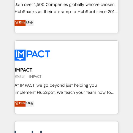
people, exciting ideas and can-do mentality, we
Join over 1,500 Companies globally who've chosen
ensure revenue growth on a daily basis. So tell us
HubSnacks as their on-ramp to HubSpot since 2014
your challenge; our passionate and growth driven
Simple pay-as-you-go plans that accelerate value...
Elite
4.9
team of 100+ experts is ready for you! Driving digital
1️⃣ Set Up | Onboarding New or Check-fixing existing
growth | www.brightdigital.com
HubSpot portals 2️⃣ Scale Up | 100% HubSpot Task
Execution... Global 24/7 ... All Experts 3️⃣ Integrate |
your entire Tech Stack with Custom Integrations
Slash months from your API Integration project... ⬅️
Click "Contact Business" ⬅️ to access 150+ Kickstart
Integration templates that put HubSpot in the center
IMPACT
of your tech stack, syncing... 🛍️ Shopify or
提供元：IMPACT
WooCommerce 💲 Stripe or Paypal 💰 Sage or
At IMPACT, we go beyond just helping you
Netsuite 🤖 Google or Microsoft ✍️ DocuSign or
implement HubSpot. We teach your team how to
PandaDoc 🌐 Avalara or Quaderno HubSnacks holds
master it. As the creators of the Endless Customers
Elite
5.0
the rare Advanced "Custom Integrations"
System™ (the next evolution of They Ask, You
Accreditation, securely sync data across... 🔄 any
Answer), we’re the only HubSpot partner built
apps, in any direction. Stuck on your old CRM..?
entirely around coaching and training. That means
Migrate | seamlessly off your old CRM onto a clean
we don’t do the work for you; we help you build the
new HubSpot portal with Advanced Website and