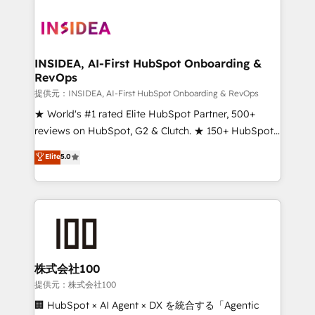
INSIDEA, AI-First HubSpot Onboarding &
RevOps
提供元：INSIDEA, AI-First HubSpot Onboarding & RevOps
★ World's #1 rated Elite HubSpot Partner, 500+
reviews on HubSpot, G2 & Clutch. ★ 150+ HubSpot
Certified Experts & Trainers across the team ★
Elite
5.0
1,500+ implementations across five continents ★ AI-
First, RevOps-led, Onboarding obsessed ★
Company of the Year 2024/25 INSIDEA helps
growing companies turn HubSpot into a revenue
engine. We onboard your team, migrate your data,
and build AI-powered workflows that drive adoption
from week one, in your time zone. What we do ➤
株式会社100
Onboarding: Live in weeks, with workflows built
提供元：株式会社100
around your business, not a template. ➤ Migration:
🏢 HubSpot × AI Agent × DX を統合する「Agentic