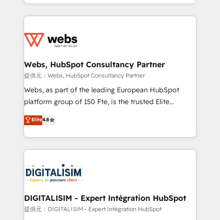
solve all your HubSpot challenges and improve user
sales, and service hubs • Built-in flexibility for
adoption, sales process and marketing results.
startups to global brands
Services 📚 Onboarding your team to HubSpot for
the first time 🔧 Designing and optimising your
HubSpot set-up for better results 🌐 Website design
and build using HubSpot 🔌 Integrating HubSpot
Webs, HubSpot Consultancy Partner
with other systems 🎓 Training your teams to be
提供元：Webs, HubSpot Consultancy Partner
HubSpot pros 📊 Lead generation services using
Webs, as part of the leading European HubSpot
HubSpot Why us? - SIX HubSpot Accreditations -
platform group of 150 Fte, is the trusted Elite
awarded by HubSpot after a rigorous process for
HubSpot CRM Partner offering you a roadmap on
Elite
4.8
CRM, Solutions Architecture, Onboarding , Data
maximizing EBITDA and achieving Commercial
Migration, Custom Integration & Platform
Excellence. With our targeted processes, we
Enablement -Onboarded over 500 businesses to
strengthen your digital transformation and minimize
HubSpot -Top 1% of partners worldwide -In-house
costs. As HubSpot's Advanced Accredited CRM
team of 25+ experts Contact us today to help you
Implementation partner, we provide expertise to
get more from your investment in HubSpot.
drive your business forward. Since 2015 we are fully
www.bbdboom.com
dedicated to HubSpot and with an experienced
DIGITALISIM - Expert Intégration HubSpot
team (50+), we work with reputable companies in
提供元：DIGITALISIM - Expert Intégration HubSpot
B2B sectors such as manufacturing, SaaS and