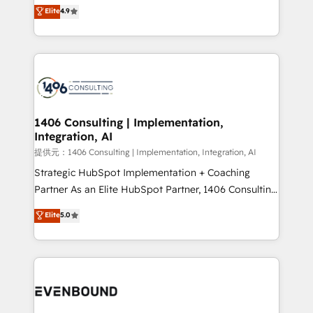
putting Customer Experience at the center by
Elite
4.9
represent key aspects of the project's success.
creating digital environments capable of integrating
people, processes and data. We offer the best
digital solutions on the market, ranging from CRM
processes and technologies to digital strategy, from
marketing automation to online and offline sales
processes through Customer Service Management,
allowing companies to optimize processes and meet
1406 Consulting | Implementation,
Integration, AI
the needs of the customer. We are part of Impresoft
Group, a group of specialized and complementary
提供元：1406 Consulting | Implementation, Integration, AI
companies that divide their offer into 4
Strategic HubSpot Implementation + Coaching
Competence Centers: Smart Manufacturing,
Partner As an Elite HubSpot Partner, 1406 Consulting
Customer First, Enabling Technologies & Security.
helps mid-market revenue teams transform how
Elite
5.0
The synergies generated by these integrations,
they sell, market, and serve. We don't just build your
together with the combination of talents, skills,
HubSpot—we teach your team to own it, then stay
solutions and services, have allowed the group to
to help you keep winning. What We Do ⚙️ CRM
build an unrivaled offering portfolio on the market
Implementations across Marketing, Sales, Service,
to accompany companies on their digital
Data & Content 📈 Sales & Marketing Alignment +
transformation journey.
Revenue Team Enablement 🤖 Breeze AI & Custom