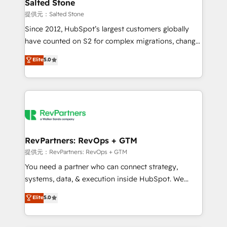
we turn complexity into clarity, human at global
Salted Stone
scale. 🏆 HubSpot’s CEO called us “the partner of the
提供元：Salted Stone
future.” Others agree it is proof of trust built through
Since 2012, HubSpot’s largest customers globally
measurable impact.
have counted on S2 for complex migrations, change
management, systems integration, and creative
Elite
5.0
solutions that deliver measurable impact and
transform brand experiences As one of the few full-
service creative agencies in the HubSpot
ecosystem, we blend strategy, technology, & award-
winning design to build scalable, globally
regionalized HubSpot websites, integrated
marketing campaigns, & RevOps frameworks that
RevPartners: RevOps + GTM
fuel long-term success We connect the entire
提供元：RevPartners: RevOps + GTM
customer lifecycle through seamless integrations,
You need a partner who can connect strategy,
ensure long-term adoption with change-
systems, data, & execution inside HubSpot. We
management programs, and align marketing, sales,
bridge the gap where most agencies fall short by
Elite
5.0
and service to drive sustainable growth With 6 key
combining GTM strategy with technical execution to
HubSpot accreditations and experience across
solve the right problem with the right solution. As the
hundreds of organizations in dozens of industries,