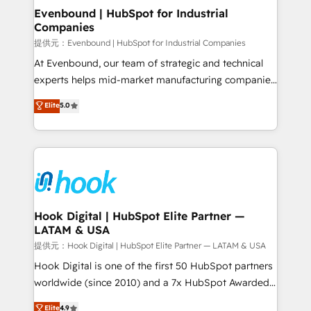
Agent Creation 🔄 Custom Integrations & Data
Evenbound | HubSpot for Industrial
Companies
Migration Why 1406 We become part of your team.
Your team learns while we build. We fix what others
提供元：Evenbound | HubSpot for Industrial Companies
broke. Built for mid-market reality—practical
At Evenbound, our team of strategic and technical
solutions that work with your actual headcount and
experts helps mid-market manufacturing companies
constraints. By the Numbers 🏆 Top 1% of all
achieve real growth. We specialize in delivering
Elite
5.0
HubSpot partners 🔄 Top 5% globally in client
tailored solutions that drive results by leveraging
retention 📅 8+ years of consistent results since 2017
HubSpot’s platform and data to fuel success.
Who We Serve Revenue teams, marketing leaders,
Technical Solutions: - HubSpot Technical Consulting -
and sales ops at mid-market companies ready to
HubSpot CRM Implementation - HubSpot
move beyond spreadsheets into unified systems
Onboarding - Data Migration & Integrations -
that drive real business results.
Technical Audit & Optimization Strategic Solutions: -
Revenue Operations - Inbound Marketing -
Hook Digital | HubSpot Elite Partner —
LATAM & USA
Outbound Marketing - HubSpot CMS Website
Design & Development We empower our clients to
提供元：Hook Digital | HubSpot Elite Partner — LATAM & USA
reach their full potential by providing transparent,
Hook Digital is one of the first 50 HubSpot partners
relationship-driven support. With over 300 HubSpot
worldwide (since 2010) and a 7x HubSpot Awarded
certifications and accreditations, we deliver both the
Elite Partner. With 500+ projects across the U.S.,
Elite
4.9