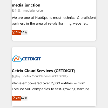
Mexico, USA, and Portugal—we've executed over a
media junction
hundred successful operations. Our approach,
提供元：media junction
rooted in RevOps principles, integrates analysis,
We are one of HubSpot's most technical & proficient
training, planning, and qualification. Leveraging
partners in the area of re-platforming, website
technology, data analytics, CRM optimization, and
design & development. We specialize in multi-hub
Elite
5.0
inbound marketing tactics, we focus on
implementations for mid-market & enterprise
understanding, nurturing, and converting leads.
companies. We are woman-owned, powered by
Partner with us to unlock your business's full
coffee, and we ❤️ dogs. We produce award-winning
potential and achieve sustained growth in today's
work for our clients. 🏆2023 Technical Expertise
competitive market.
Impact Award 🏆2022 Technical Expertise Impact
Award 🏆2022 Platform Migration Excellence Impact
Award 🏆2020 Elite Solutions Partner 🏆2019
Cetrix Cloud Services (CETDIGIT)
Integrations HubSpot Impact Award 🏆2019
提供元：Cetrix Cloud Services (CETDIGIT)
Marketing Enablement HubSpot Impact Award 🏆
We’ve empowered over 2,000 entities — from
2018 Website Design HubSpot Impact Award 🏆2017
Fortune 500 companies to fast-growing startups
Website Design HubSpot Impact Award 🏆2016
and nonprofits — to streamline operations, scale
Elite
5.0
Growth-Driven Design Agency of the Year 🏆2016
revenue, and unlock the full potential of HubSpot.
Sales Enablement HubSpot Impact Award 🏆2015
With deep technical and industry expertise, we fuse