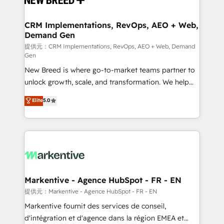
定の代行ではなく、設計の責任」を引き受け、部門横断
technical development team. - 19 HubSpot-certified
の統合・浸透・変革管理を実行します。 ▸ CMS戦略設
trainers to drive platform adoption. 📈 Revenue
CRM Implementations, RevOps, AEO + Web,
計・構築：リード獲得・CVR・SEOを前提にした情報設
Demand Gen
Generation - Full-funnel marketing and high-
計・導線設計・テンプレート設計をContent Hubで一体
performance advertising via Point Success Media. -
提供元：CRM Implementations, RevOps, AEO + Web, Demand
Gen
提供。 ▸ 既存CRM・MAからの移行支援：Salesforce・
Expert deployment of Breeze AI and custom agents
Marketo・Pardot等からの移行、カスタム設計、履歴
New Breed is where go-to-market teams partner to
to automate growth. 🏆 Elite Excellence - 8 platform
データ移行と活用設計まで。 ▸ AEO対応：ChatGPT・
unlock growth, scale, and transformation. We help
accreditations and deep HIPAA-compliance
Perplexity等のAI検索からの流入・引用を前提にコンテ
companies activate HubSpot’s AI-powered
expertise. - A team of 250+ experts dedicated to
Elite
5.0
ンツとサイト構造を最適化。 🏆 なぜ100incを選ぶの
customer platform and operationalize HubSpot’s
your resilient growth.
か？ ✓ HubSpot Eliteパートナー認定 ✓ HubSpotアワ
Loop Marketing framework through expert-led
ード受賞・HUGリーダー ✓ ISO27001:2022 /
services, smart agents, and purpose-built apps,
ISO9001:2015 取得 ✓ 400社以上の導入実績 ✓
tailored to your business. Together, we unlock
HubSpot大百科 出版 CRM・AI活用に関するご相談、現
results, fast. ⚙️CRM & RevOps: Align all Hubs to your
状整理の壁打ちなど、構想段階からお気軽にお問い合わ
buyer journey for clean data, scalability, & reporting.
せください。
🎯Demand Gen & ABM: Drive pipeline with inbound,
Markentive - Agence HubSpot - FR - EN
ABM, AEO, SEO, & paid media. 👩‍💻Web Design:
提供元：Markentive - Agence HubSpot - FR - EN
Build high-performing websites with UX, messaging,
Markentive fournit des services de conseil,
& conversion strategy that drive results. 🤖AI
d'intégration et d'agence dans la région EMEA et