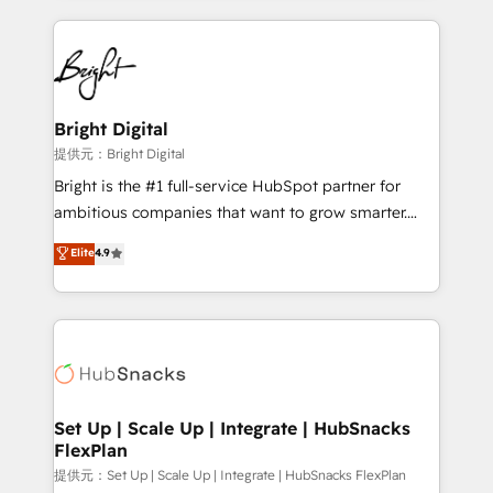
Growth-Driven Design Agency of the Year 🏆2015
automation, integration, and AI innovation to deliver
Became the 5th Agency to reach Diamond 🏆2014
lasting impact. We specialize in: • Turnkey and end-
HubSpot COS Performance Award 🏆2014 HubSpot
to-end HubSpot implementations • Onboarding for
COS Design Award 🏆2013 HubSpot Marketplace
Sales, Service, Marketing & Content Hubs • AI voice
Provider of the Year 🏆2011 Became a HubSpot
and chat agents, predictive automation, and smart
Bright Digital
Partner 📆Founded in 1997
workflows • Salesforce + HubSpot integration •
提供元：Bright Digital
RevOps and AI-driven sales enablement • Website
Bright is the #1 full-service HubSpot partner for
design and CMS development • ERP integration: SAP,
ambitious companies that want to grow smarter.
NetSuite, Microsoft Dynamics, … • Data cleansing
From HubSpot onboarding, to training, from
Elite
4.9
and CRM migration from any platform •
developing a new website to lead generation and
Client/member portals built on HubSpot • Custom
digital marketing; we do it all (and with great
and complex integrations: SAM.gov, GovWin,
results)! In short, our services include: - HubSpot
QuickBooks, PandaDoc, ClickUp, Shopify, Mapsly,
consultancy: onboarding, training, data migration -
WooCommerce, BuilderTrend, and more Experience
HubSpot development: websites, custom modules,
the difference — reach out to see how AI + HubSpot
integrations - Marketing & sales solutions: digital
can transform your business.
marketing, advertising, campaigns, content and
Set Up | Scale Up | Integrate | HubSnacks
FlexPlan
design We connect people, data and technology to
improve customer experiences. With our bright
提供元：Set Up | Scale Up | Integrate | HubSnacks FlexPlan