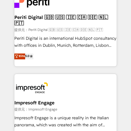
and—most importantly—simple. That’s why we lean
you grow faster, smarter, and with impact.
into bold ideas and shape them into thoughtful
products and strategies that actually make a
Periti Digital 🇬🇧 🇺🇸 🇮🇪 🇨🇦 🇩🇪 🇳🇱
🇵🇹
difference.
提供元：Periti Digital 🇬🇧 🇺🇸 🇮🇪 🇨🇦 🇩🇪 🇳🇱 🇵🇹
Periti Digital is an international HubSpot consultancy
with offices in Dublin, Munich, Rotterdam, Lisbon
and New York. 🔎 We are focused on enhancing
Elite
5.0
revenue-generation strategies for clients through
complete integration of core business processes
and systems (such as ERP and e-commerce
platforms) with HubSpot, driving efficiency and
results. 🎯 We present a solution-centric approach
and we're focused on HubSpot. We work with some
of HubSpot's most important customers to generate
Impresoft Engage
value from the platform in the long term. 🤖 We have
提供元：Impresoft Engage
worked 400+ HubSpot customers across industries
Impresoft Engage is a unique reality in the Italian
but specialise in the more complex projects where
panorama, which was created with the aim of
data migration, AI, and systems integrations