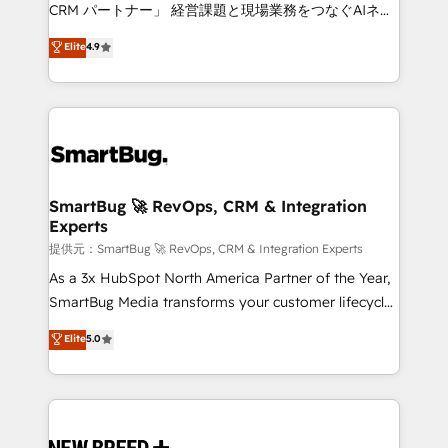
Move from any legacy CRM. Zero downtime, full data
CRM パートナー」 経営課題と現場業務をつなぐAIネイ
integrity. ➤ Implementation: Configure HubSpot to
ティブ・エージェンシーとして、HubSpot Eliteの実装
Elite
4.9
run your revenue process. Sales, marketing, and
力で顧客フロント業務を再設計します。 💡 100inc は何
service wired together. ➤ AI and Integrations: Layer
をする会社か？ HubSpotを共通基盤に、AIエージェン
Breeze AI, custom agents, and APIs to remove
トを組み込んだ顧客フロント業務（マーケティング・営
manual work. ➤ Ongoing Management: Monthly
業・CS）を組織全体で設計・実装する日本のAIネイテ
tune-ups, feature rollouts, adoption coaching. Buying
ィブ・エージェンシーです。事業部・グループ会社・部
HubSpot, switching to it, or reviving a stale portal?
門が分立する組織で、データと業務プロセスのサイロ化
We are built for the work.
を、CRMを軸とした全社共通基盤に再構築します。意
SmartBug 🚀 RevOps, CRM & Integration
Experts
思決定者・PMO・現場担当者に並走します。 1️⃣
HubSpot導入・活用支援 顧客データの一元化から、
提供元：SmartBug 🚀 RevOps, CRM & Integration Experts
GTMの見える化・自動化まで。全Hub統合運用、デー
As a 3x HubSpot North America Partner of the Year,
タ品質設計、グループ横断のCRM統合に対応します。
SmartBug Media transforms your customer lifecycle
2️⃣ AIエージェント組織構築 営業・マーケティング業務
into a revenue engine. Our unified ecosystem
Elite
5.0
の一部をAIが自律実行する組織への移行を設計・実装。
includes specialized divisions Globalia (AI &
Breeze・Claude等をHubSpotと連携させ、役割定義・
Software) and Point Success Media (Paid Media),
運用ルール・成果指標まで含めて設計します。 3️⃣ 全社
making this the official home for all three brands. 🔄
DX × AI推進のPMO伴走支援 複数部門をまたぐDX×AI変
Implementation & Integration - Seamless migrations
革を、構想から実装・定着までPMOとして主導。「設
and system integrations powered by Globalia’s