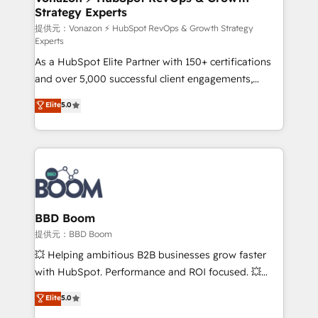
Strategy Experts
pour aligner les équipes marketing, commerciales et
support client (data migration, synchronisation API,
提供元：Vonazon ⚡ HubSpot RevOps & Growth Strategy
Experts
audit et maintenance) ➤ La création de sites internet
As a HubSpot Elite Partner with 150+ certifications
de conversion qui transforment les visiteurs en
and over 5,000 successful client engagements,
opportunités d'affaires ➤ La mise en place de
Vonazon turns marketing complexity into
stratégies d'acquisition marketing (SEO, SEA,
Elite
5.0
measurable, scalable growth. From onboarding to
inbound, automatisation marketing, ABM, IA,
enterprise-grade campaigns, our in-house team
emailing) Informations clés : - 10 ans d'expérience -
builds scalable strategies that drive long-term
100+ intégrations CRM HubSpot réussies - 40
revenue. ⚙️ HubSpot Integration & Optimization •
experts conseil - 150 certifications HubSpot
Seamless CRM, CMS, and automation setup •
cumulées
Complex platform migrations and data cleanups •
Custom APIs and third-party integrations 📈 End-to-
BBD Boom
End Revenue Acceleration • Lifecycle marketing and
提供元：BBD Boom
pipeline growth programs • Sales enablement tools
💥 Helping ambitious B2B businesses grow faster
and CRM optimization • Retention strategies with
with HubSpot. Performance and ROI focused. 💥
customer journey mapping 🏅 Elite-Level HubSpot
BBD Boom is the HubSpot partner that can help you
Elite
5.0
Execution • 750+ onboardings and 2,000+
to HubSpot Better. We work with your teams to
implementations • Deep expertise across marketing,