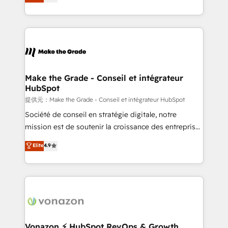
téléphonie, etc.) • Alignement des équipes grâce à un
outil et des données partagées • Amélioration de la
collecte et de l’analyse des données pour des
décisions éclairées • Optimisation de l’efficacité et
de la productivité des équipes Notre équipe de 30
consultants certifiés HubSpot aborde chaque projet
avec un engagement total, alignant processus
Make the Grade - Conseil et intégrateur
HubSpot
métiers et technologie, et guidant vos équipes à
travers le changement, tout en centrant vos objectifs
提供元：Make the Grade - Conseil et intégrateur HubSpot
d’entreprise. Grâce à une méthodologie éprouvée
Société de conseil en stratégie digitale, notre
auprès de plus de 400 clients, nous comprenons
mission est de soutenir la croissance des entreprises
rapidement vos enjeux et intégrons parfaitement
B2B à travers l’acquisition de nouveaux clients,
Elite
4.9
HubSpot dans votre organisation. Pour toute
l'intégration CRM et le développement des revenus
question technique ou besoin de structuration de
auprès de vos comptes existants. En France et à
votre projet HubSpot, contactez notre équipe pour
l'international, nous travaillons avec des ETI
un échange dédié.
ambitieuses, des grands groupes voulant aller au-
delà d’une simple transformation digitale et des
startups florissantes. Nos 3 grandes expertises sont :
➤ L’intégration de CRM et de méthodologie RevOps
Vonazon ⚡ HubSpot RevOps & Growth