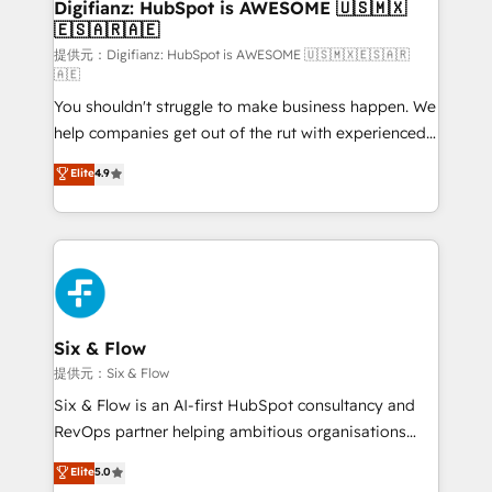
Transformation / Web Development • RevOps &
Digifianz: HubSpot is AWESOME 🇺🇸🇲🇽
🇪🇸🇦🇷🇦🇪
Sales Consulting • Marketing Automation What
makes us different? 🚀 Top 0.5% of global HubSpot
提供元：Digifianz: HubSpot is AWESOME 🇺🇸🇲🇽🇪🇸🇦🇷
🇦🇪
agencies ⚙️ The strongest technical ability and
You shouldn't struggle to make business happen. We
integration capabilities 💼 Consultative, long-term
help companies get out of the rut with experienced,
partners who will embed ourselves into your
process-oriented teams implementing HubSpot
business, processes and systems 🏢 We specialise in
Elite
4.9
Marketing, Sales, Service, CMS and Operations Hub,
working with mid-market and enterprise
so selling and actually engaging with your customers
organisations, global organisations and those with
feels easy and pain-free. We are a top ranked
complex use cases 🏆 CRM Implementation,
HubSpot Elite Partner, winner of Rookie of the Year
Platform Enablement, Custom Integration and
and Customer First Awards, 4.9/5 rating in HubSpot
Onboarding Accredited 🔐 ISO27001 & ISO9001
Reviews and 4.9/5 rating in Clutch Reviews. Digifianz
Certified
helps the following industries: logistics & 3PL, home
Six & Flow
improvement & construction, branding and
提供元：Six & Flow
commercialization, real estate, health, education,
Six & Flow is an AI-first HubSpot consultancy and
SaaS, Software Dev & IT and consulting, make the
RevOps partner helping ambitious organisations
most out of their HubSpot experience operating in
grow with clarity, confidence, and intelligence.
Elite
5.0
the United States, EU, UAE, Mexico and Latin
Operating across the UK, Netherlands, Ireland, and