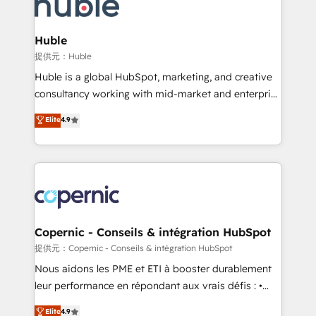
skills, processes, and internal team you need to
CRM Migrations using our in-house "HubScrub" Tool.
attract the right buyers, close deals faster, and grow
without outside dependencies. You’ll learn how to: •
Huble
Set up, audit, and organize your HubSpot portal •
提供元：Huble
Get your sales team fully using HubSpot • Track
Huble is a global HubSpot, marketing, and creative
pipeline and revenue across the entire buyer journey
consultancy working with mid-market and enterprise
• Build an in-house marketing team that drives
businesses. We go beyond implementation, shaping
Elite
4.9
growth • Create content and videos that attract
the strategy, processes, and teams that turn
buyers • Use AI to scale smarter Our coaching-led
HubSpot into a genuine growth engine. Named
approach works best for companies that are done
HubSpot's Global Partner of the Year in 2024,
with outsourcing and ready to build something that
consistently ranked among their top 5 partners
lasts. So if you're ready to become the most trusted
worldwide, and with over 15 years in the ecosystem,
voice in your market, let’s talk.
Huble has built a track record that speaks for itself.
One company, one operating model, delivering
Copernic - Conseils & intégration HubSpot
across offices and consulting teams in the UK, USA,
提供元：Copernic - Conseils & intégration HubSpot
Canada, Germany, France, Belgium, Singapore, and
Nous aidons les PME et ETI à booster durablement
South Africa. Certified compliant with ISO/IEC
leur performance en répondant aux vrais défis : •
27001:2022 and ISO 9001:2015 across all seven
Intégration de HubSpot avec d’autres outils (ERP,
Elite
4.9
international offices and 175+ employees.