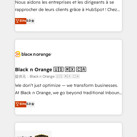
Nous aidons les entreprises et les dirigeants à se
business services. We prepare a customized
rapprocher de leurs clients grâce à HubSpot ! Chez
business case that demonstrates the value and
DIGITALISIM, nous avons l'intime conviction que la
Elite
5.0
impact of your digital transformation, including a
réussite des entreprises passe par l’innovation web,
detailed financial rationale with a focus on ROI and
le marketing digital, et la relation client ! C'est
TCO. As a trusted extension of your team, we
pourquoi, nos experts sont à la fois capables de
believe in the power of partnership. Together, we
gérer votre projet de création de site internet, votre
embark on a transformational journey that sets your
référencement, votre stratégie digitale et le pilotage
business up for long-term success. Unlock your
et l'intégration d'HubSpot ! Les grandes phases d'un
business. If not now, when?
projet HubSpot avec DIGITALISIM : 🧽 Nettoyage,
Black n Orange 🇺🇸 🇲🇽 🇨🇦
migration et intégration des bases de données. 🚀
提供元：Black n Orange 🇺🇸 🇲🇽 🇨🇦
Développement des interfaces avec vos logiciels
We don’t just optimize — we transform businesses.
métiers ⚙️ Configuration de la plateforme HubSpot
At Black n Orange, we go beyond traditional Inbound
📈 Configuration de rapports et tableaux de bord 🤝
Marketing with our exclusive methodologies:
Elite
5.0
Book Process & Guidelines utilisateurs 🎓
BOOMS and BOOST. Together, they form a powerful
Formations des utilisateurs
combination that has driven success for over 800
businesses worldwide. As Elite HubSpot Partners, we
specialize in crafting high-performance growth
strategies that integrate data-driven marketing,