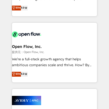
Accountability, Curiosity, Authenticity, Growth
integration products and services to mid-market
Elite
5.0
Mindedness, and Clarity. We are driven to win for the
and enterprise customers. We ensure that your sales,
collective good of the company and its clientele, and
service and marketing department operates in the
dedicated to breaking the mold from the agency of
most effective way, while at the same time
the past into the consultancy of the future. Great
leveraging your commercial data for a fully
things are happening.
integrated buyers journey. Elixir is located in
Brussels, Munich "München", Cologne "Köln", Paris
and Amsterdam. Elixir is a first mover and leader
Open Flow, Inc.
when it comes to HubSpot sales and service
提供元：Open Flow, Inc.
implementations, highly renowned for our business
We’re a full-stack growth agency that helps
acumen, process (re-)design experience and a
ambitious companies scale and thrive. How? By
massive amount of success stories in this area. We
upgrading and streamlining every single revenue-
Elite
5.0
integrate HubSpot with complex solutions like SAP,
generating aspect of your business. We’re proud
MicroSoft, custom solutions,... Our company also has
HubSpot Elite Solutions Partners and devout CRM
strong experience with HubSpot CRM extension,
nerds who can harness HubSpot’s custom digital
mobile apps for Field Service Management and
tools to improve each touchpoint of your customer
Retail execution, CPQ, customer portals and
experience. Working hand-in-hand with your team,
HubSpot CMS developments. And we're champions
we’ll assemble a RevOps machine that drives more