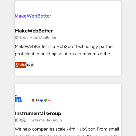
only firm in the world to hold Elite Partner
there’s a good chance one of our globally integrated
Accreditations with both HubSpot and Clay, our
teams has worked with clients just like you Let’s
clients gain a unique advantage in CRM architecture,
explore whether S2 is the partner you’ve been
pipeline generation, data intelligence, and go-to-
looking for...and get your next big initiative moving!
market execution. Why B2B Businesses Choose RP: -
MakeWebBetter
Secure: Soc2 compliant 🛡️ - Pricing: Implementations
提供元：MakeWebBetter
starting at $1,5k 💵 - Speed: Launch in 14 days ⚡ -
MakeWebBetter is a HubSpot technology partner
Global: 75+ RPers across five continents 🌐 - Scale:
proficient in building solutions to maximize the
Largest organically grown & fastest tiering Elite
operational efficiency of HubSpot. The fastest-
Elite
4.9
HubSpot Partner 🪴 - Sales Hub: More
growing tech-enabler & facilitator, MakeWebBetter,
implementations than any other Partner 💻 -
hands you the blend of HubSpot expertise &
Migrations: We convert Salesforce addicts to
eminent solutions & integrations. Trust us to
HubSpot evangelists 🧡 Don't hire a marketing
streamline your HubSpot experience. 🚀HubSpot
agency for an Ops problem. Don't hire a technical
Elite Partners with 10+ years of HubSpot experience
agency for a growth problem. Hire a partner built to
🤝HubSpot Premier Integration partner 🤝Google
solve both.
Premier Partner 2023 🌟5 HubSpot Accreditations 🌟
Instrumental Group
Won HubSpot Theme Challenge 2021 🌟INBOUND’19
提供元：Instrumental Group
HubSpot Rising Star Why us? Harnessing the full
We help companies scale with HubSpot. From small
potential of the powerful HubSpot CRM. ✔️A team of