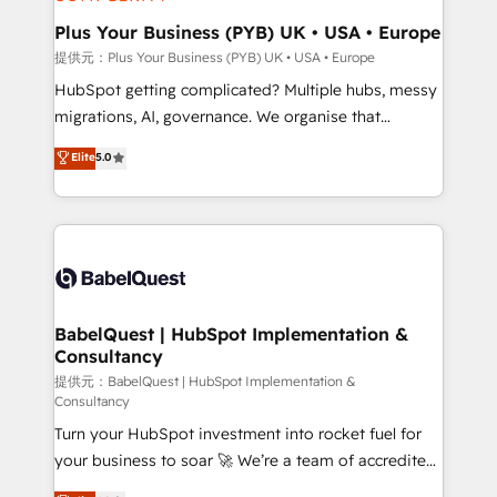
industrial sectors. Offices in Johannesburg, Cape
Town, Dubai & London. 500+ HubSpot CRM
Plus Your Business (PYB) UK • USA • Europe
implementations delivered. AI visibility coverage
提供元：Plus Your Business (PYB) UK • USA • Europe
across ChatGPT, Claude, Perplexity, Gemini and
HubSpot getting complicated? Multiple hubs, messy
Google AI Overviews. HubSpot Impact Award -
migrations, AI, governance. We organise that
Customer First HubSpot Impact Award - Integrations
complexity, so your team can put HubSpot to work...
Elite
5.0
Innovation HubSpot Impact Award - Platform
Welcome to our Profile! We help with: • CRM
Migration Excellence HubSpot Impact Award -
implementation, reports, workflows, and team
Platform Excellence 40+ full-time HubSpot
training • CRM migration from Salesforce, Pipedrive,
professionals. 100s of certifications and
Dynamics and others • Technical projects including
accreditations with HubSpot.
custom API integrations • AI governance for
HubSpot-centred operations A little about us: •
Boutique 'Elite' team of 12 • 150+ clients across Sales
BabelQuest | HubSpot Implementation &
Consultancy
Hub, Marketing Hub, Service Hub, Data Hub and
CMS • ISO/IEC 27001:2022, ISO 9001:2015, and ISO
提供元：BabelQuest | HubSpot Implementation &
Consultancy
42001:2023 certified - the AI management standard •
Turn your HubSpot investment into rocket fuel for
GuardHub: our AI governance framework, built on
your business to soar 🚀 We’re a team of accredited
ISO 42001 Ready for the next step? Click the 👈
HubSpot experts ready to help you. We can
'𝗖𝗼𝗻𝘁𝗮𝗰𝘁 𝗯𝘂𝘀𝗶𝗻𝗲𝘀𝘀' button to get in touch (𝘸𝘦'𝘳𝘦