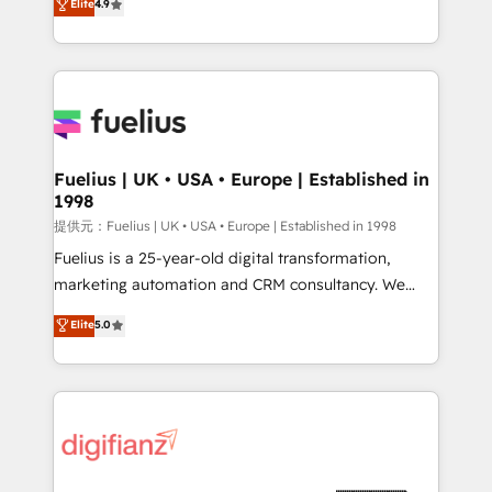
Elite
4.9
implement the platform into complex business
𝘴𝘶𝘱𝘦𝘳 𝘳𝘦𝘴𝘱𝘰𝘯𝘴𝘪𝘷𝘦)
environments, optimise what you've got and make
sure you can actually use it, build your website in
HubSpot or create an inbound marketing strategy
for you and execute it on HubSpot. We are on the
G-Cloud 14 CCS (Crown Commercial Service)
framework, meaning we've been accredited by
Fuelius | UK • USA • Europe | Established in
1998
HubSpot and vetted by the CCS, which means we
can support public sector companies as well the
提供元：Fuelius | UK • USA • Europe | Established in 1998
other ones listed in our profile. Our services: -
Fuelius is a 25-year-old digital transformation,
HubSpot implementation - HubSpot CMS website
marketing automation and CRM consultancy. We
build We can do lots of things. But everything we do
enable mid-market and enterprise clients to
Elite
5.0
is there for you to: - Grow revenue, and run your
maximise their return from digital and fuel their
business more efficiently - Build stronger
growth. We modernise platforms, streamline
relationships with customers - Make better
operations that are causing inefficiencies, improve
decisions with data - Find a new voice and reach
customer experiences, integrate systems, and
more people - Get the most out of your HubSpot
supercharge revenue operations Key services: • CRM
investment
Implementation • Systems Integration • Digital