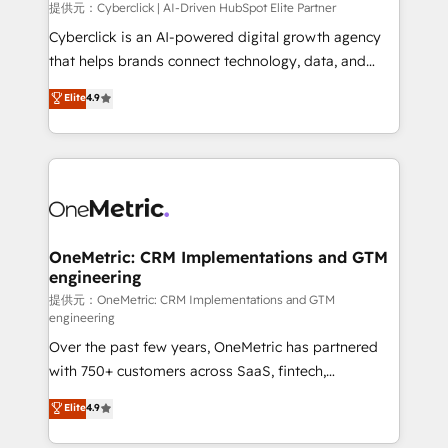
提供元：Cyberclick | AI-Driven HubSpot Elite Partner
Cyberclick is an AI-powered digital growth agency
that helps brands connect technology, data, and
creativity to achieve measurable results. Founded in
Elite
4.9
Barcelona and operating across Spain, LATAM, and
the UK, we support global companies in building
smarter marketing, sales, and customer success
strategies. As the only HubSpot Elite Partner in
Iberia (Spain & Portugal), we combine human insight
with intelligent automation to drive sustainable
growth. Our multidisciplinary team designs solutions
OneMetric: CRM Implementations and GTM
engineering
that simplify complexity, boost performance, and
turn innovation into real impact. 🌍 Highlights •
提供元：OneMetric: CRM Implementations and GTM
engineering
HubSpot Partner since 2012 • 2022 EMEA Impact
Over the past few years, OneMetric has partnered
Award: Best Integration • 150+ successful HubSpot
with 750+ customers across SaaS, fintech,
projects • Clients in 30+ industries • Proprietary
healthcare, real estate, and other industries. With
technology for integrations • Multilingual team:
Elite
4.9
150+ HubSpot-certified experts, we deliver scalable
English, Spanish, Portuguese & Italian 👉 Grow
solutions to complex GTM and RevOps challenges.
smarter with AI and HubSpot.