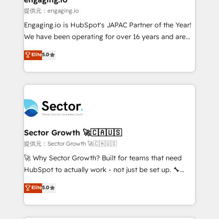
e de mais de 150 softwares globais permitindo
提供元：engaging.io
contratar e pagar a HubSpot em reais com nota
Engaging.io is HubSpot's JAPAC Partner of the Year!
fiscal no Brasil e gerar economia de até 50% na
We have been operating for over 16 years and are
contratação de softwares internacionais.
one of HubSpot's most experienced and technically
Elite
5.0
Oferecemos ainda agentes de IA especializados em
capable Agency Partners globally. We specialise in
HubSpot que automatizam tarefas executam rotinas
complex CRM migrations, implementations,
no CRM e mantêm os dados organizados, como um
integrations, custom CMS portal development,
especialista operando a plataforma 24/7. Hoje 300+
design & UX for mid to large to multi national
empresas em 13 países utilizam a Nexforce. Somos
businesses. Our teams are based in North America
a maior parceira da HubSpot na América Latina e
and APAC. We are HubSpot's top-ranked Advanced
líder no ranking global de sucesso do cliente da
Implementation Certified Partner and we contribute
Sector Growth 🚀🇨🇦🇺🇸
HubSpot.
to their advisory council. We strive to do 'good work
提供元：Sector Growth 🚀🇨🇦🇺🇸
with good people' and have worked with incredible
🚀 Why Sector Growth? Built for teams that need
brands. You can see some of them on our website,
HubSpot to actually work - not just be set up. 🔧
along with plenty of case studies.
HubSpot Experts: Onboarding, migrations,
Elite
5.0
automation, and training built for adoption. ⚡ Highly
Technical Execution: ERP, EMR and Custom
Integrations; complex builds delivered in weeks, not