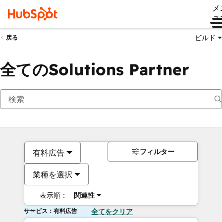
メ
ュ
ビルド
戻る
全てのSolutions Partner
フィルター
有料広告
業種を選択
表示順：
関連性
サービス：有料広告
全てをクリア