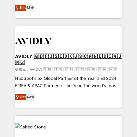
Strategy: Activate Breeze Agents, configure HubSpot
North America. Avec plus de 115 experts en
Elite
4.9
AI, & maximize AEO with tailored AI services. 🧩
marketing automation, Growth, Revops, CRM et
Integrations: Extend HubSpot with custom
webdesign. Markentive is both a consulting firm, a
integrations, hosting, & maintenance.
digital agency and an integrator. With over 115
experts in marketing automation, growth, revops,
CRM and webdesign (We focus on EMEA - USA
customers).
AVIDLY 🇬🇧🇫🇮🇸🇪🇩🇰🇺🇸🇨🇦🇳🇴🇩🇪🇦🇺
🇳🇿
提供元：AVIDLY 🇬🇧🇫🇮🇸🇪🇩🇰🇺🇸🇨🇦🇳🇴🇩🇪🇦🇺🇳🇿
HubSpot’s 5x Global Partner of the Year and 2024
EMEA & APAC Partner of the Year. The world’s most
experienced and fully accredited HubSpot Solutions
Elite
5.0
Partner. 🚀 With 2,750+ HubSpot projects delivered
and 370+ specialists across EMEA, APAC and NAM,
we de-risk complex CRM programmes and
accelerate ROI across every HubSpot Hub. 🧭 From
multi-region migrations to AI-powered automation,