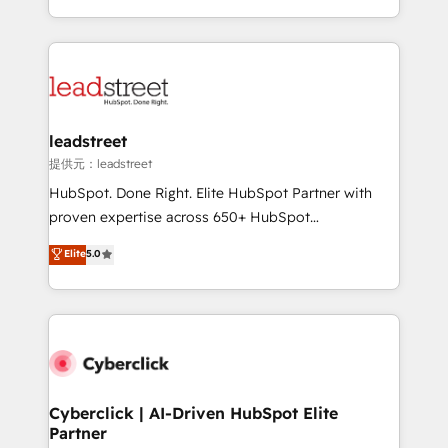
America. From casual user to super fan: make
Canada, we’ve delivered thousands of successful
HubSpot an experience you LOVE!
HubSpot projects for mid-market and enterprise
clients worldwide, with over 10 years experience. We
combine HubSpot, data, and AI to design connected
go-to-market systems that align people, process,
and technology for predictable, scalable revenue
leadstreet
growth. Our expertise spans RevOps, CRM and data
提供元：leadstreet
architecture, AI enablement, and strategic marketing,
HubSpot. Done Right. Elite HubSpot Partner with
delivered through our proprietary FLAIR framework
proven expertise across 650+ HubSpot
for responsible AI adoption. As a HubSpot Elite
implementations. With 12+ years of HubSpot
Elite
5.0
Partner and ISO 27001:2022 certified consultancy,
experience, we help you use the HubSpot platform
we blend strategy, creativity, and technology to help
to its fullest capacity, improve your current HubSpot
organisations scale smarter and grow stronger.
website, or build your new one.
Cyberclick | AI-Driven HubSpot Elite
Partner