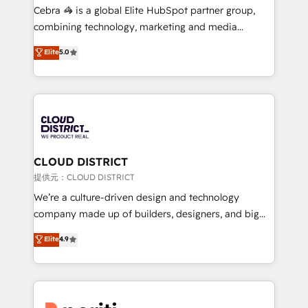
boost with a new HubSpot site Recognized leaders:
Cebra 🦓 is a global Elite HubSpot partner group,
🏆 HubSpot Platform Migration Impact Award 🏆
combining technology, marketing and media
Clutch HubSpot Global Leader 🏆 Finalist: HubSpot
expertise across Latin America and Southern
Elite
5.0
Inbound Campaign of the Year 🏆 Gold AVA Digital
Europe, with teams across 7 countries. Born in Chile,
Award for Best Website 🌟 Accreditations: CRM
we combine local insight with international reach to
Implementation, HubSpot Content Experience, CRM
help businesses grow through technology, creativity,
Data Migration & Custom Integration
AI and strategy. For over 12 years, we’ve delivered
500+ HubSpot implementations, building end-to-
end solutions that integrate CRM, AI automation,
inbound and loop marketing, content, and digital
CLOUD DISTRICT
creativity. Our multicultural team works in Spanish,
提供元：CLOUD DISTRICT
Portuguese, and English to design scalable strategies
We’re a culture-driven design and technology
that drive measurable growth. 🌎 Highlights: • 10+
company made up of builders, designers, and big
years as a HubSpot partner. • 2023 Impact Awards:
thinkers. We blend strategy, design, and
Elite
4.9
Platform Migration Excellence. • Top 3 Partner of the
development—always fueled by curiosity—to turn
Year LATAM 2022, 2023, 2024, 2025. • Partner of the
ideas, opportunities, and challenges into meaningful
Year 2024. • Organizer of Aliados.ai (AI, marketing &
experiences. To us, technology is more than just
tech global congress). 👉 Ready to scale your
code; it’s about creating things that are useful, cool,
business with HubSpot? Let Cebra’s experts help