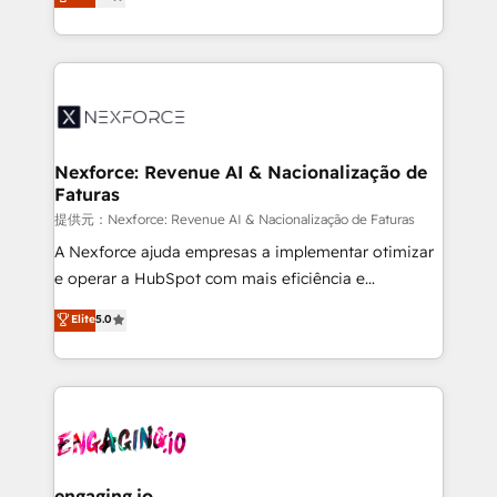
technical know-how and strategic guidance you
Brazil, and LATAM, we combine global expertise with
need to succeed.
regional experience. Today, we are Brazil’s largest
HubSpot Elite Partner—trusted by companies across
the Americas to scale smarter. ⚙️ CRM
Implementation & Migration Onboarding across all
Hubs, plus migrations from Salesforce, Pipedrive, RD
Station, Freshdesk, Intercom, and more. Custom
Nexforce: Revenue AI & Nacionalização de
Faturas
objects, automations, and integrations built for
growth. 🚀 AI-Driven GTM Orchestration Unify
提供元：Nexforce: Revenue AI & Nacionalização de Faturas
HubSpot with LinkedIn, WhatsApp, email, paid
A Nexforce ajuda empresas a implementar otimizar
media, and AI voice to drive pipeline. 🤖 AI Custom
e operar a HubSpot com mais eficiência e
Agent Development Deploy AI agents for
previsibilidade de receita. Combinamos Revenue
Elite
5.0
prospecting, follow-ups, service triage, and
Operations (RevOps) e Inteligência Artificial para
knowledge retrieval—built in HubSpot. ⚡ Fast-Track
estruturar processos integrar sistemas organizar
& Growth-Track Services Fast-Track: Rapid HubSpot
dados e automatizar operações. O objetivo é
onboarding in weeks Growth-Track: Unlock
transformar a HubSpot em um verdadeiro sistema
advanced optimization & adoption 📍 São Paulo, BR
operacional de receita conectando equipes
• Des Moines, IA • New York, NY
tecnologia e dados em uma operação integrada.
Também somos distribuidores oficiais da HubSpot
engaging.io