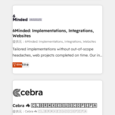
Our Expertise 🔹 Onboarding & Implementation:
Accredited HubSpot Partner, ensuring smooth setup
tailored to your GTM motion. 🔹 Migrations: Move
from other CRMs to HubSpot without data loss or
downtime. 🔹 RevOps Strategy: Align teams,
6Minded: Implementations, Integrations,
Websites
processes, and data to drive revenue efficiency. 🔹
Integrations: Connect HubSpot with your tech stack
提供元：6Minded: Implementations, Integrations, Websites
for better adoption. 🔹 Custom Solutions: Build
Tailored implementations without out-of-scope
tailored apps, workflows, and configurations. We are
headaches, web projects completed on time. Our in-
SOC 2 Type II and ISO 27001 certified, reinforcing
house team of certified CRM architects, experts,
Elite
5.0
our commitment to data security and compliance. At
developers, designers, and marketers handles all
OneMetric, we help revenue teams focus on the
aspects of your HubSpot. ✨ 400+ global clients ✨
OneMetric that matters most: revenue.
100+ seamless migrations from 15+ different CRMs
✨ 100,000+ hours in HubSpot projects, 75+ full Hub
implementations, and 5,000+ pages ✨ CS: Clients
generating 7-digit MRR from inbound campaigns ✨
CS: 245% organic growth & +751% new visitors for a
Cebra 🦓 🇨🇱🇧🇷🇲🇽🇪🇸🇺🇸🇨🇴🇵🇪🇵🇦
full-funnel HubSpot project ✨ CS: 415% conversion
提供元：Cebra 🦓 🇨🇱🇧🇷🇲🇽🇪🇸🇺🇸🇨🇴🇵🇪🇵🇦