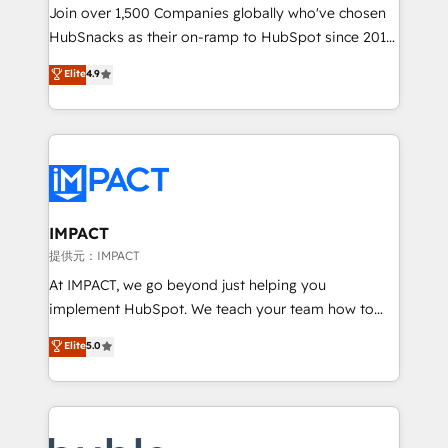
people, exciting ideas and can-do mentality, we
Join over 1,500 Companies globally who've chosen
ensure revenue growth on a daily basis. So tell us
HubSnacks as their on-ramp to HubSpot since 2014
your challenge; our passionate and growth driven
Simple pay-as-you-go plans that accelerate value...
Elite
4.9
team of 100+ experts is ready for you! Driving digital
1️⃣ Set Up | Onboarding New or Check-fixing existing
growth | www.brightdigital.com
HubSpot portals 2️⃣ Scale Up | 100% HubSpot Task
Execution... Global 24/7 ... All Experts 3️⃣ Integrate |
your entire Tech Stack with Custom Integrations
Slash months from your API Integration project... ⬅️
Click "Contact Business" ⬅️ to access 150+ Kickstart
Integration templates that put HubSpot in the center
IMPACT
of your tech stack, syncing... 🛍️ Shopify or
提供元：IMPACT
WooCommerce 💲 Stripe or Paypal 💰 Sage or
At IMPACT, we go beyond just helping you
Netsuite 🤖 Google or Microsoft ✍️ DocuSign or
implement HubSpot. We teach your team how to
PandaDoc 🌐 Avalara or Quaderno HubSnacks holds
master it. As the creators of the Endless Customers
Elite
5.0
the rare Advanced "Custom Integrations"
System™ (the next evolution of They Ask, You
Accreditation, securely sync data across... 🔄 any
Answer), we’re the only HubSpot partner built
apps, in any direction. Stuck on your old CRM..?
entirely around coaching and training. That means
Migrate | seamlessly off your old CRM onto a clean
we don’t do the work for you; we help you build the
new HubSpot portal with Advanced Website and