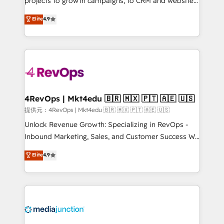
projects to growth campaigns, to CRM and websites.
HubSpot experts backed by over 10+ years of
Hire an agency that's experienced in every inch of
Elite
4.9
HubSpot experience ✔️Flexible pricing models —
HubSpot and willing to work hand-in-hand with your
Hourly-fee (assigned one Dedicated HubSpot
team to simplify the complex and build a better
Admin); Monthly-fee (HubSpot Admin + Project
experience for your team and customers.
Manager); and Fixed Project Cost (as per
requirement). ✔️Helped over 25,000+ customers so
far with our HubSpot solutions. ✔️Bespoke apps &
on-demand bundle services. Connect with us today!
4RevOps | Mkt4edu 🇧🇷 🇲🇽 🇵🇹 🇦🇪 🇺🇸
提供元：4RevOps | Mkt4edu 🇧🇷 🇲🇽 🇵🇹 🇦🇪 🇺🇸
Unlock Revenue Growth: Specializing in RevOps -
Inbound Marketing, Sales, and Customer Success We
specialize in driving revenue growth for companies
Elite
4.9
across industries through tailored marketing, sales,
and customer success strategies, utilizing RevOps
methodologies. As Latin America's largest HubSpot
partner and a global leader in education market, we
offer unparalleled insights. Operating in five
countries—Brazil, UAE (Abu Dhabi/Dubai/Sharjah),