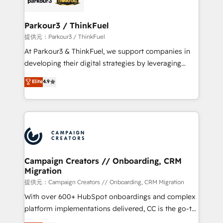
automation, and revenue intelligence to help
companies scale faster and smarter. 🔹 BOOMS:
Parkour3 / ThinkFuel
Demand generation for all your buyers With BOOMS,
提供元：Parkour3 / ThinkFuel
you invest in 100% of your buyers, accelerating your
At Parkour3 & ThinkFuel, we support companies in
growth and positioning yourself as an undisputed
developing their digital strategies by leveraging
leader. 🔹 BOOST: Optimize your digital
technologies and automating their marketing and
Elite
4.9
transformation process A methodology designed to
sales processes to generate growth. Our offer spans
implement HubSpot effectively and optimize your
from Strategy to Operations. We specialize in CRM
digital processes. 🔹 Trusted by Industry Leaders
onboarding and implementation, web design, sales
With an average rating of 4.9/5 and a proven track
& marketing automation, and digital marketing. With
record of business transformation, our growth-first
extensive experience working with tech companies
approach has helped brands dominate their
and manufacturers since 2002, we are committed to
markets.
empowering our clients and developing their
Campaign Creators // Onboarding, CRM
Migration
autonomy. Get to grips with HubSpot through
guided implementation and seamless integration of
提供元：Campaign Creators // Onboarding, CRM Migration
the CRM platform into your digital ecosystem. Would
With over 600+ HubSpot onboardings and complex
you like support in deploying your inbound
platform implementations delivered, CC is the go-to
marketing strategy? We'll provide support tailored
Elite Solutions Partner for businesses ready to