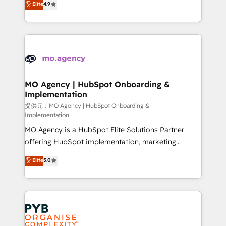
Elite
4.9
to your needs and sales objectives. With 125+
migrate, replatform, and scale smarter. We specialize
certifications, we are part of the most certified
in high-impact CRM and CMS migrations and
Canadian agencies, and we both hold Onboarding
onboarding from platforms like Salesforce, NetSuite,
Accreditations. Based in Canada (coast to coast), our
Zoho, Pardot, Marketo, Microsoft Dynamics, Wix,
services are offered in both English & French.
WordPress and legacy CRMs, turning fragmented
systems into unified, growth-ready HubSpot
architectures that accelerate revenue operations and
MO Agency | HubSpot Onboarding &
Implementation
performance. - Multi-object CRM migration, cleanup,
and implementation. - Pre-built and custom
提供元：MO Agency | HubSpot Onboarding &
Implementation
integrations across your full tech stack. - Custom
MO Agency is a HubSpot Elite Solutions Partner
object setup, CMS builds, and full-funnel automation.
offering HubSpot implementation, marketing
- Dashboards, lifecycle campaigns, and lead
automation, CRM and RevOps consulting, B2B SEO,
nurturing sequences. - Cross-hub setup across
Elite
5.0
paid media, content marketing, AEO and GEO (AI
Marketing, Sales, Operations, and Service Hubs. -
search optimisation), and HubSpot Content Hub and
Ongoing optimization, managed support, and
WordPress development. We work with enterprise
scalable retainers. Let’s make HubSpot your most
and growth-led companies across technology,
powerful growth engine. Built to convert, scale, and
professional services, financial services and
drive results.