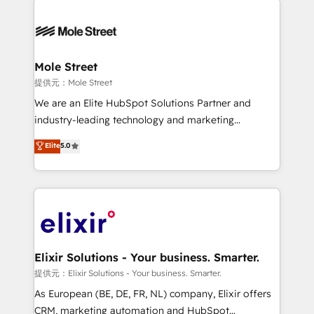
months. 🤖 AI Consulting & Agents: AI-powered
workflows; automation agents; process optimization
inside HubSpot. 🏆 Industry Experience: 🏥
Healthcare: HIPAA implementations; secure data
Mole Street
workflows 💼 Financial Services: compliant
提供元：Mole Street
workflows; audit-ready reporting ⚖️ Legal: client
We are an Elite HubSpot Solutions Partner and
intake; pipeline and document workflows 🛒 E-
industry-leading technology and marketing
Commerce: Shopify, WooCommerce; lifecycle and
consultancy. Our focus is on enterprise and mid-
Elite
5.0
revenue automation 🏢 Real Estate: deal pipelines;
market B2B companies globally that want a strategic
portfolio and lifecycle management 🏭
approach to execute their goals through creative
Manufacturing: ERP integrations; operational
applications of our solutions; Technical HubSpot
alignment 🛡️ Compliance & Data Considerations:
Consulting, Content Marketing, Growth-Driven
HIPAA-aware; CASL-compliant; GDPR-ready
Design, Migrations + Integrations. Mole Street’s
implementations where required 💡 Why 500+
mission is empowering others to realize their
Clients Choose Us: Elite Partner; technical, fast, and
greatness, which is achieved through creating
Elixir Solutions - Your business. Smarter.
built to scale.
absolute clarity, derived from a well-defined
提供元：Elixir Solutions - Your business. Smarter.
strategy, executed well, and reported on with clear
As European (BE, DE, FR, NL) company, Elixir offers
results. The culture is driven by core values; Joy, Grit,
CRM, marketing automation and HubSpot