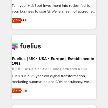
42001:2023 certified - the AI management standard •
Turn your HubSpot investment into rocket fuel for
GuardHub: our AI governance framework, built on
your business to soar 🚀 We’re a team of accredited
ISO 42001 Ready for the next step? Click the 👈
HubSpot experts ready to help you. We can
'𝗖𝗼𝗻𝘁𝗮𝗰𝘁 𝗯𝘂𝘀𝗶𝗻𝗲𝘀𝘀' button to get in touch (𝘸𝘦'𝘳𝘦
Elite
4.9
implement the platform into complex business
𝘴𝘶𝘱𝘦𝘳 𝘳𝘦𝘴𝘱𝘰𝘯𝘴𝘪𝘷𝘦)
environments, optimise what you've got and make
sure you can actually use it, build your website in
HubSpot or create an inbound marketing strategy
for you and execute it on HubSpot. We are on the
G-Cloud 14 CCS (Crown Commercial Service)
framework, meaning we've been accredited by
Fuelius | UK • USA • Europe | Established in
1998
HubSpot and vetted by the CCS, which means we
can support public sector companies as well the
提供元：Fuelius | UK • USA • Europe | Established in 1998
other ones listed in our profile. Our services: -
Fuelius is a 25-year-old digital transformation,
HubSpot implementation - HubSpot CMS website
marketing automation and CRM consultancy. We
build We can do lots of things. But everything we do
enable mid-market and enterprise clients to
Elite
5.0
is there for you to: - Grow revenue, and run your
maximise their return from digital and fuel their
business more efficiently - Build stronger
growth. We modernise platforms, streamline
relationships with customers - Make better
operations that are causing inefficiencies, improve