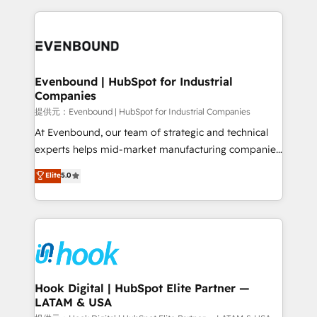
retention 📅 8+ years of consistent results since 2017
experience with CRM, Marketing, Sales & Service
Who We Serve Revenue teams, marketing leaders,
implementations - 500+ successful onboardings -
and sales ops at mid-market companies ready to
Own back-end developers - Complex data
move beyond spreadsheets into unified systems
migrations (e.g. Salesforce, MS Dynamics, Perfect
that drive real business results.
View, SuperOffice) - Custom integrations (e.g. MS
Evenbound | HubSpot for Industrial
Companies
Business Central, Navision, AX, SAP, Exact, AFAS) We
focus on growing B2B companies in the SME sector
提供元：Evenbound | HubSpot for Industrial Companies
such as manufacturing, SaaS, business services and
At Evenbound, our team of strategic and technical
wholesaler companies. As an experienced HubSpot
experts helps mid-market manufacturing companies
partner, we know how important user adoption is.
achieve real growth. We specialize in delivering
Elite
5.0
That's why we have developed a step-by-step
tailored solutions that drive results by leveraging
implementation process that focuses on user
HubSpot’s platform and data to fuel success.
adoption. We’re experts on connecting data,
Technical Solutions: - HubSpot Technical Consulting -
technology and people with each other. Together we
HubSpot CRM Implementation - HubSpot
strive for optimal customer processes and
Onboarding - Data Migration & Integrations -
experiences. Systony – We believe you can grow!
Technical Audit & Optimization Strategic Solutions: -
Revenue Operations - Inbound Marketing -
Hook Digital | HubSpot Elite Partner —
LATAM & USA
Outbound Marketing - HubSpot CMS Website