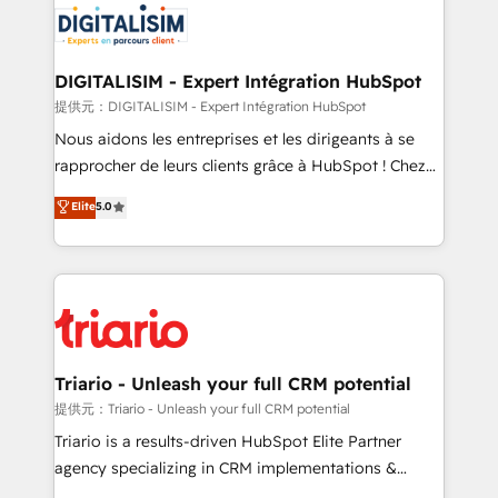
business up for long-term success. Unlock your
for driving growth. They are committed to helping
business. If not now, when?
our customers grow and finding solutions that fit
their unique business needs. We are thrilled to have
DIGITALISIM - Expert Intégration HubSpot
Blue Frog in the HubSpot ecosystem leading the
提供元：DIGITALISIM - Expert Intégration HubSpot
way for customers!" - Yamini Rangan, CEO of
Nous aidons les entreprises et les dirigeants à se
HubSpot “Our experience with the team at Blue Frog
rapprocher de leurs clients grâce à HubSpot ! Chez
has been nothing short of extraordinary. Their years
DIGITALISIM, nous avons l'intime conviction que la
Elite
5.0
of experience and quality of skilled staff has earned
réussite des entreprises passe par l’innovation web,
them a trusted reputation within the HubSpot
le marketing digital, et la relation client ! C'est
ecosystem as a reliable partner capable of delivering
pourquoi, nos experts sont à la fois capables de
remarkable experiences for our most sophisticated
gérer votre projet de création de site internet, votre
clients.” - Brian Garvey, VP, Solutions Partner
référencement, votre stratégie digitale et le pilotage
Program, HubSpot.
et l'intégration d'HubSpot ! Les grandes phases d'un
projet HubSpot avec DIGITALISIM : 🧽 Nettoyage,
Triario - Unleash your full CRM potential
migration et intégration des bases de données. 🚀
提供元：Triario - Unleash your full CRM potential
Développement des interfaces avec vos logiciels
Triario is a results-driven HubSpot Elite Partner
métiers ⚙️ Configuration de la plateforme HubSpot
agency specializing in CRM implementations &
📈 Configuration de rapports et tableaux de bord 🤝
migrations, Revenue Operations, Custom