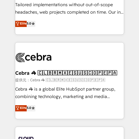
for better adoption. 🔹 Custom Solutions: Build
Tailored implementations without out-of-scope
tailored apps, workflows, and configurations. We are
headaches, web projects completed on time. Our in-
SOC 2 Type II and ISO 27001 certified, reinforcing
house team of certified CRM architects, experts,
Elite
5.0
our commitment to data security and compliance. At
developers, designers, and marketers handles all
OneMetric, we help revenue teams focus on the
aspects of your HubSpot. ✨ 400+ global clients ✨
OneMetric that matters most: revenue.
100+ seamless migrations from 15+ different CRMs
✨ 100,000+ hours in HubSpot projects, 75+ full Hub
implementations, and 5,000+ pages ✨ CS: Clients
generating 7-digit MRR from inbound campaigns ✨
CS: 245% organic growth & +751% new visitors for a
Cebra 🦓 🇨🇱🇧🇷🇲🇽🇪🇸🇺🇸🇨🇴🇵🇪🇵🇦
full-funnel HubSpot project ✨ CS: 415% conversion
提供元：Cebra 🦓 🇨🇱🇧🇷🇲🇽🇪🇸🇺🇸🇨🇴🇵🇪🇵🇦
boost with a new HubSpot site Recognized leaders:
Cebra 🦓 is a global Elite HubSpot partner group,
🏆 HubSpot Platform Migration Impact Award 🏆
combining technology, marketing and media
Clutch HubSpot Global Leader 🏆 Finalist: HubSpot
expertise across Latin America and Southern
Elite
5.0
Inbound Campaign of the Year 🏆 Gold AVA Digital
Europe, with teams across 7 countries. Born in Chile,
Award for Best Website 🌟 Accreditations: CRM
we combine local insight with international reach to
Implementation, HubSpot Content Experience, CRM
help businesses grow through technology, creativity,
Data Migration & Custom Integration
AI and strategy. For over 12 years, we’ve delivered