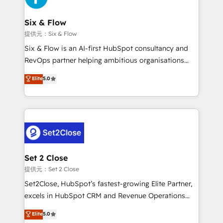
el primer caso de uso que más impacto te dará.
architecture 🔗 CRM migrations & End to end
Solo continúas si ves valor real en los primeros 14
integrations 🤖 AI workflows & enrichment 📘 Team
Six & Flow
días.
enablement & company-wide adoption We create
提供元：Six & Flow
HubSpot environments that teams use with
Six & Flow is an AI-first HubSpot consultancy and
confidence and that leadership can rely on for
RevOps partner helping ambitious organisations
scalable revenue insights.
grow with clarity, confidence, and intelligence.
Elite
5.0
Operating across the UK, Netherlands, Ireland, and
Canada, we’ve delivered thousands of successful
HubSpot projects for mid-market and enterprise
clients worldwide, with over 10 years experience. We
combine HubSpot, data, and AI to design connected
go-to-market systems that align people, process,
and technology for predictable, scalable revenue
Set 2 Close
growth. Our expertise spans RevOps, CRM and data
提供元：Set 2 Close
architecture, AI enablement, and strategic marketing,
Set2Close, HubSpot’s fastest-growing Elite Partner,
delivered through our proprietary FLAIR framework
excels in HubSpot CRM and Revenue Operations
for responsible AI adoption. As a HubSpot Elite
(RevOps) services to boost B2B sales and growth.
Elite
5.0
Partner and ISO 27001:2022 certified consultancy,
As a top HubSpot Elite Partner, we specialize in