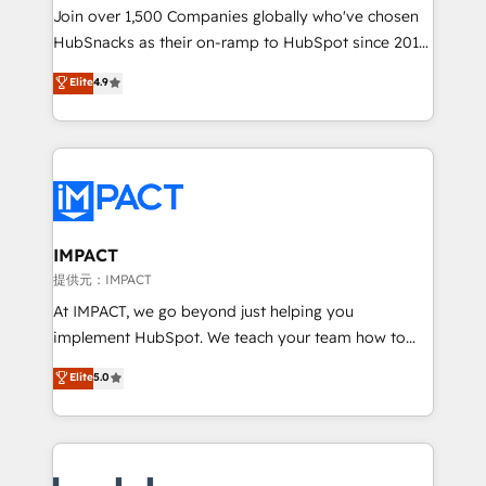
people, exciting ideas and can-do mentality, we
Join over 1,500 Companies globally who've chosen
ensure revenue growth on a daily basis. So tell us
HubSnacks as their on-ramp to HubSpot since 2014
your challenge; our passionate and growth driven
Simple pay-as-you-go plans that accelerate value...
Elite
4.9
team of 100+ experts is ready for you! Driving digital
1️⃣ Set Up | Onboarding New or Check-fixing existing
growth | www.brightdigital.com
HubSpot portals 2️⃣ Scale Up | 100% HubSpot Task
Execution... Global 24/7 ... All Experts 3️⃣ Integrate |
your entire Tech Stack with Custom Integrations
Slash months from your API Integration project... ⬅️
Click "Contact Business" ⬅️ to access 150+ Kickstart
Integration templates that put HubSpot in the center
IMPACT
of your tech stack, syncing... 🛍️ Shopify or
提供元：IMPACT
WooCommerce 💲 Stripe or Paypal 💰 Sage or
At IMPACT, we go beyond just helping you
Netsuite 🤖 Google or Microsoft ✍️ DocuSign or
implement HubSpot. We teach your team how to
PandaDoc 🌐 Avalara or Quaderno HubSnacks holds
master it. As the creators of the Endless Customers
Elite
5.0
the rare Advanced "Custom Integrations"
System™ (the next evolution of They Ask, You
Accreditation, securely sync data across... 🔄 any
Answer), we’re the only HubSpot partner built
apps, in any direction. Stuck on your old CRM..?
entirely around coaching and training. That means
Migrate | seamlessly off your old CRM onto a clean
we don’t do the work for you; we help you build the
new HubSpot portal with Advanced Website and