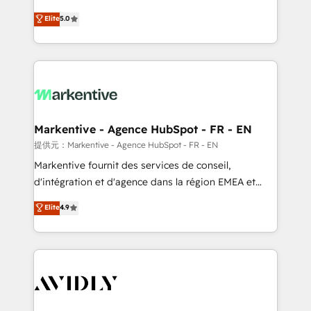
companies activate HubSpot’s AI-powered
expertise. - A team of 250+ experts dedicated to
Elite
5.0
customer platform and operationalize HubSpot’s
your resilient growth.
Loop Marketing framework through expert-led
services, smart agents, and purpose-built apps,
tailored to your business. Together, we unlock
results, fast. ⚙️CRM & RevOps: Align all Hubs to your
buyer journey for clean data, scalability, & reporting.
🎯Demand Gen & ABM: Drive pipeline with inbound,
Markentive - Agence HubSpot - FR - EN
ABM, AEO, SEO, & paid media. 👩‍💻Web Design:
提供元：Markentive - Agence HubSpot - FR - EN
Build high-performing websites with UX, messaging,
Markentive fournit des services de conseil,
& conversion strategy that drive results. 🤖AI
d'intégration et d'agence dans la région EMEA et
Strategy: Activate Breeze Agents, configure HubSpot
North America. Avec plus de 115 experts en
Elite
4.9
AI, & maximize AEO with tailored AI services. 🧩
marketing automation, Growth, Revops, CRM et
Integrations: Extend HubSpot with custom
webdesign. Markentive is both a consulting firm, a
integrations, hosting, & maintenance.
digital agency and an integrator. With over 115
experts in marketing automation, growth, revops,
CRM and webdesign (We focus on EMEA - USA
customers).