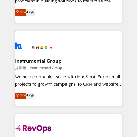
proficient in building solutions to maximize the
Largest organically grown & fastest tiering Elite
operational efficiency of HubSpot. The fastest-
Elite
4.9
HubSpot Partner 🪴 - Sales Hub: More
growing tech-enabler & facilitator, MakeWebBetter,
implementations than any other Partner 💻 -
hands you the blend of HubSpot expertise &
Migrations: We convert Salesforce addicts to
eminent solutions & integrations. Trust us to
HubSpot evangelists 🧡 Don't hire a marketing
streamline your HubSpot experience. 🚀HubSpot
agency for an Ops problem. Don't hire a technical
Elite Partners with 10+ years of HubSpot experience
agency for a growth problem. Hire a partner built to
🤝HubSpot Premier Integration partner 🤝Google
solve both.
Premier Partner 2023 🌟5 HubSpot Accreditations 🌟
Instrumental Group
Won HubSpot Theme Challenge 2021 🌟INBOUND’19
提供元：Instrumental Group
HubSpot Rising Star Why us? Harnessing the full
We help companies scale with HubSpot. From small
potential of the powerful HubSpot CRM. ✔️A team of
projects to growth campaigns, to CRM and websites.
HubSpot experts backed by over 10+ years of
Hire an agency that's experienced in every inch of
Elite
4.9
HubSpot experience ✔️Flexible pricing models —
HubSpot and willing to work hand-in-hand with your
Hourly-fee (assigned one Dedicated HubSpot
team to simplify the complex and build a better
Admin); Monthly-fee (HubSpot Admin + Project
experience for your team and customers.
Manager); and Fixed Project Cost (as per
requirement). ✔️Helped over 25,000+ customers so
far with our HubSpot solutions. ✔️Bespoke apps &