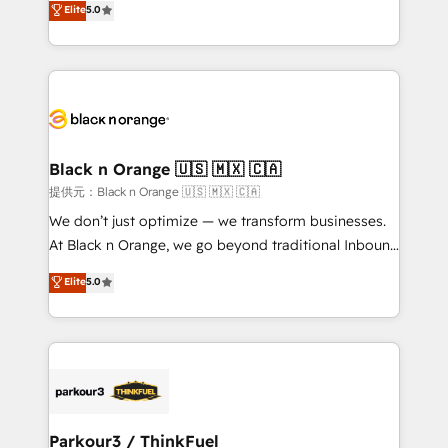
Elite
5.0
Book Process & Guidelines utilisateurs 🎓
Integrations, Custom AI agents and AI-ready Website
Formations des utilisateurs
Design With over 15 years of experience, we help
companies bridge the gap between marketing, sales,
and customer success through smart automation,
data hygiene, and tailored HubSpot solutions. Our
clients choose us because we blend the expertise of
a global consultancy with the care and agility of a
Black n Orange 🇺🇸 🇲🇽 🇨🇦
boutique firm. At Triario, we’re big enough to deliver
提供元：Black n Orange 🇺🇸 🇲🇽 🇨🇦
but small enough to listen. Our Services: HubSpot
We don’t just optimize — we transform businesses.
implementations & data migration Custom AI agents
At Black n Orange, we go beyond traditional Inbound
Revenue Operations API integrations AI-ready
Marketing with our exclusive methodologies:
Elite
5.0
Website design Let’s turn your CRM into your growth
BOOMS and BOOST. Together, they form a powerful
engine!
combination that has driven success for over 800
businesses worldwide. As Elite HubSpot Partners, we
specialize in crafting high-performance growth
strategies that integrate data-driven marketing,
automation, and revenue intelligence to help
companies scale faster and smarter. 🔹 BOOMS:
Parkour3 / ThinkFuel