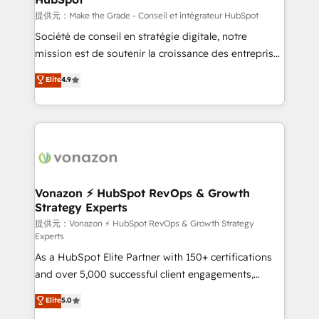
—faster. Through expert training, unmatched
提供元：Make the Grade - Conseil et intégrateur HubSpot
responsiveness, and ongoing support, we equip
Société de conseil en stratégie digitale, notre
your team to adopt new systems with confidence
mission est de soutenir la croissance des entreprises
and achieve a unified, data-driven approach to
B2B à travers l’acquisition de nouveaux clients,
Elite
4.9
customer engagement.
l'intégration CRM et le développement des revenus
auprès de vos comptes existants. En France et à
l'international, nous travaillons avec des ETI
ambitieuses, des grands groupes voulant aller au-
delà d’une simple transformation digitale et des
startups florissantes. Nos 3 grandes expertises sont :
➤ L’intégration de CRM et de méthodologie RevOps
Vonazon ⚡ HubSpot RevOps & Growth
Strategy Experts
pour aligner les équipes marketing, commerciales et
support client (data migration, synchronisation API,
提供元：Vonazon ⚡ HubSpot RevOps & Growth Strategy
Experts
audit et maintenance) ➤ La création de sites internet
As a HubSpot Elite Partner with 150+ certifications
de conversion qui transforment les visiteurs en
and over 5,000 successful client engagements,
opportunités d'affaires ➤ La mise en place de
Vonazon turns marketing complexity into
stratégies d'acquisition marketing (SEO, SEA,
Elite
5.0
measurable, scalable growth. From onboarding to
inbound, automatisation marketing, ABM, IA,