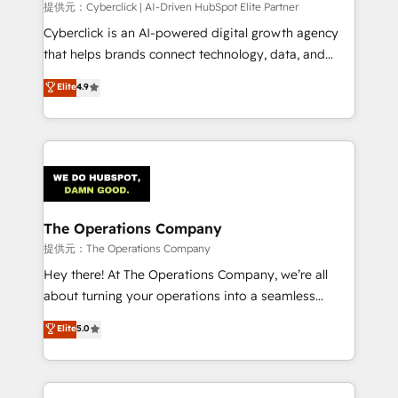
提供元：Cyberclick | AI-Driven HubSpot Elite Partner
Cyberclick is an AI-powered digital growth agency
that helps brands connect technology, data, and
creativity to achieve measurable results. Founded in
Elite
4.9
Barcelona and operating across Spain, LATAM, and
the UK, we support global companies in building
smarter marketing, sales, and customer success
strategies. As the only HubSpot Elite Partner in
Iberia (Spain & Portugal), we combine human insight
with intelligent automation to drive sustainable
growth. Our multidisciplinary team designs solutions
The Operations Company
that simplify complexity, boost performance, and
提供元：The Operations Company
turn innovation into real impact. 🌍 Highlights •
Hey there! At The Operations Company, we’re all
HubSpot Partner since 2012 • 2022 EMEA Impact
about turning your operations into a seamless
Award: Best Integration • 150+ successful HubSpot
experience that powers real results. We specialize in
Elite
5.0
projects • Clients in 30+ industries • Proprietary
transforming complex systems into efficient,
technology for integrations • Multilingual team:
scalable solutions that work across your entire
English, Spanish, Portuguese & Italian 👉 Grow
organization. We’re a unique blend of deep HubSpot
smarter with AI and HubSpot.