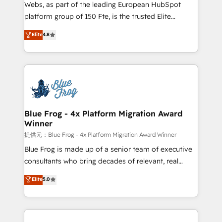
HubSpot pros 📊 Lead generation services using
Webs, as part of the leading European HubSpot
HubSpot Why us? - SIX HubSpot Accreditations -
platform group of 150 Fte, is the trusted Elite
awarded by HubSpot after a rigorous process for
HubSpot CRM Partner offering you a roadmap on
Elite
4.8
CRM, Solutions Architecture, Onboarding , Data
maximizing EBITDA and achieving Commercial
Migration, Custom Integration & Platform
Excellence. With our targeted processes, we
Enablement -Onboarded over 500 businesses to
strengthen your digital transformation and minimize
HubSpot -Top 1% of partners worldwide -In-house
costs. As HubSpot's Advanced Accredited CRM
team of 25+ experts Contact us today to help you
Implementation partner, we provide expertise to
get more from your investment in HubSpot.
drive your business forward. Since 2015 we are fully
www.bbdboom.com
dedicated to HubSpot and with an experienced
Blue Frog - 4x Platform Migration Award
Winner
team (50+), we work with reputable companies in
B2B sectors such as manufacturing, SaaS and
提供元：Blue Frog - 4x Platform Migration Award Winner
business services. We prepare a customized
Blue Frog is made up of a senior team of executive
business case that demonstrates the value and
consultants who bring decades of relevant, real
impact of your digital transformation, including a
world experience to our client engagements. "Blue
Elite
5.0
detailed financial rationale with a focus on ROI and
Frog is a top, trusted partner in HubSpot's
TCO. As a trusted extension of your team, we
ecosystem for a reason. Their team brings over a
believe in the power of partnership. Together, we
decade of experience to the table, along with deep
embark on a transformational journey that sets your
knowledge of the HubSpot platform and strategies