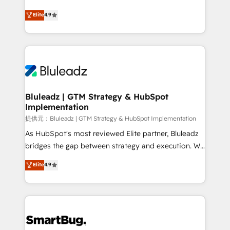
integrity. ➤ Implementation: Configure HubSpot to
ティブ・エージェンシーとして、HubSpot Eliteの実装
Elite
4.9
run your revenue process. Sales, marketing, and
力で顧客フロント業務を再設計します。 💡 100inc は何
service wired together. ➤ AI and Integrations: Layer
をする会社か？ HubSpotを共通基盤に、AIエージェン
Breeze AI, custom agents, and APIs to remove
トを組み込んだ顧客フロント業務（マーケティング・営
manual work. ➤ Ongoing Management: Monthly
業・CS）を組織全体で設計・実装する日本のAIネイテ
tune-ups, feature rollouts, adoption coaching. Buying
ィブ・エージェンシーです。事業部・グループ会社・部
HubSpot, switching to it, or reviving a stale portal?
門が分立する組織で、データと業務プロセスのサイロ化
We are built for the work.
を、CRMを軸とした全社共通基盤に再構築します。意
Bluleadz | GTM Strategy & HubSpot
Implementation
思決定者・PMO・現場担当者に並走します。 1️⃣
HubSpot導入・活用支援 顧客データの一元化から、
提供元：Bluleadz | GTM Strategy & HubSpot Implementation
GTMの見える化・自動化まで。全Hub統合運用、デー
As HubSpot's most reviewed Elite partner, Bluleadz
タ品質設計、グループ横断のCRM統合に対応します。
bridges the gap between strategy and execution. We
2️⃣ AIエージェント組織構築 営業・マーケティング業務
don't just "set up tools" — we install the GTM
Elite
4.9
の一部をAIが自律実行する組織への移行を設計・実装。
Operating System (GTM OS) to align your leadership
Breeze・Claude等をHubSpotと連携させ、役割定義・
and engineer a portal that drives predictable
運用ルール・成果指標まで含めて設計します。 3️⃣ 全社
revenue velocity. 🚀 GTM Strategy & Alignment
DX × AI推進のPMO伴走支援 複数部門をまたぐDX×AI変
Workshops & Sprints: Identify "Valleys of Death"
革を、構想から実装・定着までPMOとして主導。「設
stalling growth. Fix your ICP, Math, and Story to stop