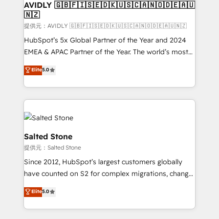
AVIDLY 🇬🇧🇫🇮🇸🇪🇩🇰🇺🇸🇨🇦🇳🇴🇩🇪🇦🇺
🇳🇿
提供元：AVIDLY 🇬🇧🇫🇮🇸🇪🇩🇰🇺🇸🇨🇦🇳🇴🇩🇪🇦🇺🇳🇿
HubSpot’s 5x Global Partner of the Year and 2024
EMEA & APAC Partner of the Year. The world’s most
experienced and fully accredited HubSpot Solutions
Elite
5.0
Partner. 🚀 With 2,750+ HubSpot projects delivered
and 370+ specialists across EMEA, APAC and NAM,
we de-risk complex CRM programmes and
accelerate ROI across every HubSpot Hub. 🧭 From
multi-region migrations to AI-powered automation,
we turn complexity into clarity, human at global
Salted Stone
scale. 🏆 HubSpot’s CEO called us “the partner of the
提供元：Salted Stone
future.” Others agree it is proof of trust built through
Since 2012, HubSpot’s largest customers globally
measurable impact.
have counted on S2 for complex migrations, change
management, systems integration, and creative
Elite
5.0
solutions that deliver measurable impact and
transform brand experiences As one of the few full-