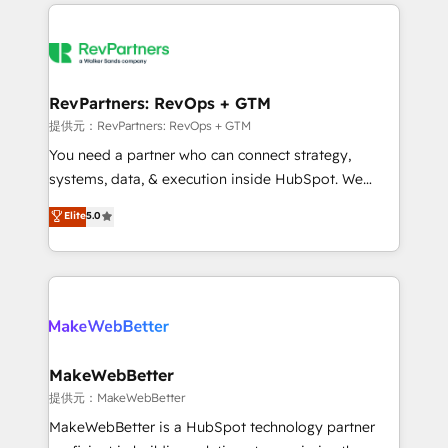
service creative agencies in the HubSpot
ecosystem, we blend strategy, technology, & award-
winning design to build scalable, globally
regionalized HubSpot websites, integrated
marketing campaigns, & RevOps frameworks that
RevPartners: RevOps + GTM
fuel long-term success We connect the entire
提供元：RevPartners: RevOps + GTM
customer lifecycle through seamless integrations,
You need a partner who can connect strategy,
ensure long-term adoption with change-
systems, data, & execution inside HubSpot. We
management programs, and align marketing, sales,
bridge the gap where most agencies fall short by
Elite
5.0
and service to drive sustainable growth With 6 key
combining GTM strategy with technical execution to
HubSpot accreditations and experience across
solve the right problem with the right solution. As the
hundreds of organizations in dozens of industries,
only firm in the world to hold Elite Partner
there’s a good chance one of our globally integrated
Accreditations with both HubSpot and Clay, our
teams has worked with clients just like you Let’s
clients gain a unique advantage in CRM architecture,
explore whether S2 is the partner you’ve been
pipeline generation, data intelligence, and go-to-
looking for...and get your next big initiative moving!
market execution. Why B2B Businesses Choose RP: -
MakeWebBetter
Secure: Soc2 compliant 🛡️ - Pricing: Implementations
提供元：MakeWebBetter
starting at $1,5k 💵 - Speed: Launch in 14 days ⚡ -
MakeWebBetter is a HubSpot technology partner
Global: 75+ RPers across five continents 🌐 - Scale: