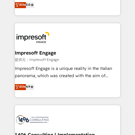
and New York. 🔎 We are focused on enhancing
Elite
5.0
revenue-generation strategies for clients through
complete integration of core business processes
and systems (such as ERP and e-commerce
platforms) with HubSpot, driving efficiency and
results. 🎯 We present a solution-centric approach
and we're focused on HubSpot. We work with some
of HubSpot's most important customers to generate
Impresoft Engage
value from the platform in the long term. 🤖 We have
提供元：Impresoft Engage
worked 400+ HubSpot customers across industries
Impresoft Engage is a unique reality in the Italian
but specialise in the more complex projects where
panorama, which was created with the aim of
data migration, AI, and systems integrations
putting Customer Experience at the center by
Elite
4.9
represent key aspects of the project's success.
creating digital environments capable of integrating
people, processes and data. We offer the best
digital solutions on the market, ranging from CRM
processes and technologies to digital strategy, from
marketing automation to online and offline sales
processes through Customer Service Management,
allowing companies to optimize processes and meet
1406 Consulting | Implementation,