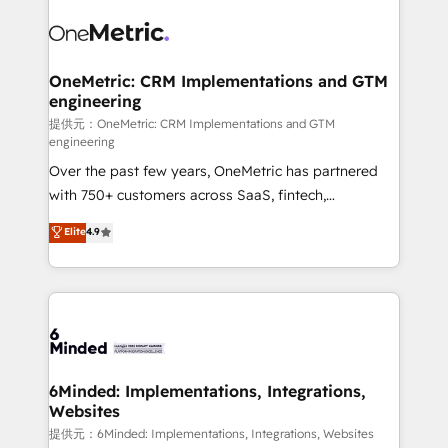
expertise, strategic thinking, and hands-on
operational know-how. We know that no two
businesses are alike, so we don’t do cookie-cutter
solutions. Instead, we dive in to understand your
OneMetric: CRM Implementations and GTM
engineering
needs, goals, and challenges to deliver solutions that
fit like a glove. We’re committed to being both
提供元：OneMetric: CRM Implementations and GTM
engineering
highly effective and fun to work with. We believe in
Over the past few years, OneMetric has partnered
efficient processes, as well as building great
with 750+ customers across SaaS, fintech,
relationships. Your success is our success, and we’re
healthcare, real estate, and other industries. With
all in this together! From startup to enterprise, we’ll
Elite
4.9
150+ HubSpot-certified experts, we deliver scalable
make sure your HubSpot setup becomes a
solutions to complex GTM and RevOps challenges.
powerhouse of productivity, so you can focus on
Our Expertise 🔹 Onboarding & Implementation:
what matters most: growing your business and
Accredited HubSpot Partner, ensuring smooth setup
wowing your customers. Let’s make HubSpot work
tailored to your GTM motion. 🔹 Migrations: Move
smarter for you!
from other CRMs to HubSpot without data loss or
downtime. 🔹 RevOps Strategy: Align teams,
6Minded: Implementations, Integrations,
Websites
processes, and data to drive revenue efficiency. 🔹
Integrations: Connect HubSpot with your tech stack
提供元：6Minded: Implementations, Integrations, Websites