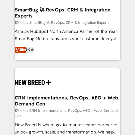
定の代行ではなく、設計の責任」を引き受け、部門横断
"accelerating a mess." ⚙️ Elite Engineering & AI
の統合・浸透・変革管理を実行します。 ▸ CMS戦略設
Scalable Architecture: Zero-technical-debt setup
SmartBug 🚀 RevOps, CRM & Integration
計・構築：リード獲得・CVR・SEOを前提にした情報設
Experts
across all Hubs, validated by our 7 HubSpot
計・導線設計・テンプレート設計をContent Hubで一体
Accreditations. AI-Powered RevOps: Breeze AI,
提供元：SmartBug 🚀 RevOps, CRM & Integration Experts
提供。 ▸ 既存CRM・MAからの移行支援：Salesforce・
custom AI agents, and high-integrity migrations for
As a 3x HubSpot North America Partner of the Year,
Marketo・Pardot等からの移行、カスタム設計、履歴
total reporting clarity. Security & Compliance: SOC 2
SmartBug Media transforms your customer lifecycle
データ移行と活用設計まで。 ▸ AEO対応：ChatGPT・
Type I and HIPAA attested for enterprise-grade data
into a revenue engine. Our unified ecosystem
Elite
5.0
Perplexity等のAI検索からの流入・引用を前提にコンテ
security. 🏆 Why Bluleadz? GTM OS Partner | 16+
includes specialized divisions Globalia (AI &
ンツとサイト構造を最適化。 🏆 なぜ100incを選ぶの
Years Experience | 1,000+ Five-Star Reviews
Software) and Point Success Media (Paid Media),
か？ ✓ HubSpot Eliteパートナー認定 ✓ HubSpotアワ
making this the official home for all three brands. 🔄
ード受賞・HUGリーダー ✓ ISO27001:2022 /
Implementation & Integration - Seamless migrations
ISO9001:2015 取得 ✓ 400社以上の導入実績 ✓
and system integrations powered by Globalia’s
HubSpot大百科 出版 CRM・AI活用に関するご相談、現
technical development team. - 19 HubSpot-certified
状整理の壁打ちなど、構想段階からお気軽にお問い合わ
trainers to drive platform adoption. 📈 Revenue
CRM Implementations, RevOps, AEO + Web,
せください。
Demand Gen
Generation - Full-funnel marketing and high-
performance advertising via Point Success Media. -
提供元：CRM Implementations, RevOps, AEO + Web, Demand
Gen
Expert deployment of Breeze AI and custom agents
New Breed is where go-to-market teams partner to
to automate growth. 🏆 Elite Excellence - 8 platform
unlock growth, scale, and transformation. We help
accreditations and deep HIPAA-compliance