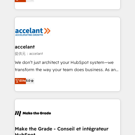
téléphonie, etc.) • Alignement des équipes grâce à un
outil et des données partagées • Amélioration de la
collecte et de l’analyse des données pour des
décisions éclairées • Optimisation de l’efficacité et
de la productivité des équipes Notre équipe de 30
consultants certifiés HubSpot aborde chaque projet
avec un engagement total, alignant processus
accelant
métiers et technologie, et guidant vos équipes à
提供元：accelant
travers le changement, tout en centrant vos objectifs
We don’t just architect your HubSpot system—we
d’entreprise. Grâce à une méthodologie éprouvée
transform the way your team does business. As an
auprès de plus de 400 clients, nous comprenons
Elite HubSpot Solutions Partner, we specialize in
Elite
5.0
rapidement vos enjeux et intégrons parfaitement
creating tailored, end-to-end CRM solutions that
HubSpot dans votre organisation. Pour toute
accelerate growth, improve operational efficiency,
question technique ou besoin de structuration de
and ensure faster time to value on HubSpot. What
votre projet HubSpot, contactez notre équipe pour
sets us apart? Our people-centric approach. From
un échange dédié.
day one, our team takes the time to deeply
understand your unique needs, crafting custom
strategies that deliver impactful results. Our mission
Make the Grade - Conseil et intégrateur
HubSpot
is to empower you to unlock HubSpot’s full potential