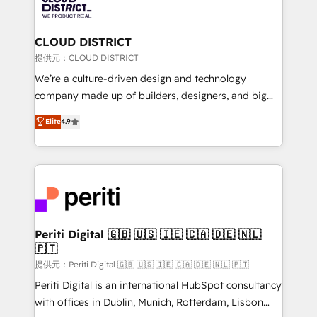
500+ HubSpot implementations, building end-to-
end solutions that integrate CRM, AI automation,
inbound and loop marketing, content, and digital
CLOUD DISTRICT
creativity. Our multicultural team works in Spanish,
提供元：CLOUD DISTRICT
Portuguese, and English to design scalable strategies
We’re a culture-driven design and technology
that drive measurable growth. 🌎 Highlights: • 10+
company made up of builders, designers, and big
years as a HubSpot partner. • 2023 Impact Awards:
thinkers. We blend strategy, design, and
Elite
4.9
Platform Migration Excellence. • Top 3 Partner of the
development—always fueled by curiosity—to turn
Year LATAM 2022, 2023, 2024, 2025. • Partner of the
ideas, opportunities, and challenges into meaningful
Year 2024. • Organizer of Aliados.ai (AI, marketing &
experiences. To us, technology is more than just
tech global congress). 👉 Ready to scale your
code; it’s about creating things that are useful, cool,
business with HubSpot? Let Cebra’s experts help
and—most importantly—simple. That’s why we lean
you grow faster, smarter, and with impact.
into bold ideas and shape them into thoughtful
products and strategies that actually make a
Periti Digital 🇬🇧 🇺🇸 🇮🇪 🇨🇦 🇩🇪 🇳🇱
🇵🇹
difference.
提供元：Periti Digital 🇬🇧 🇺🇸 🇮🇪 🇨🇦 🇩🇪 🇳🇱 🇵🇹
Periti Digital is an international HubSpot consultancy
with offices in Dublin, Munich, Rotterdam, Lisbon