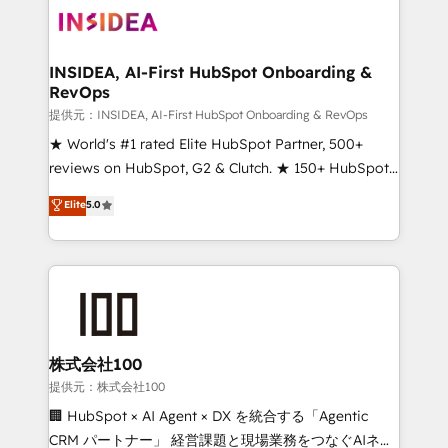
INSIDEA, AI-First HubSpot Onboarding &
RevOps
提供元：INSIDEA, AI-First HubSpot Onboarding & RevOps
★ World's #1 rated Elite HubSpot Partner, 500+
reviews on HubSpot, G2 & Clutch. ★ 150+ HubSpot
Certified Experts & Trainers across the team ★
Elite
5.0
1,500+ implementations across five continents ★ AI-
First, RevOps-led, Onboarding obsessed ★
Company of the Year 2024/25 INSIDEA helps
growing companies turn HubSpot into a revenue
engine. We onboard your team, migrate your data,
and build AI-powered workflows that drive adoption
from week one, in your time zone. What we do ➤
株式会社100
Onboarding: Live in weeks, with workflows built
提供元：株式会社100
around your business, not a template. ➤ Migration:
🏢 HubSpot × AI Agent × DX を統合する「Agentic
Move from any legacy CRM. Zero downtime, full data
CRM パートナー」 経営課題と現場業務をつなぐAIネイ