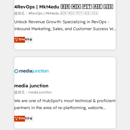
on-demand bundle services. Connect with us today!
4RevOps | Mkt4edu 🇧🇷 🇲🇽 🇵🇹 🇦🇪 🇺🇸
提供元：4RevOps | Mkt4edu 🇧🇷 🇲🇽 🇵🇹 🇦🇪 🇺🇸
Unlock Revenue Growth: Specializing in RevOps -
Inbound Marketing, Sales, and Customer Success We
specialize in driving revenue growth for companies
Elite
4.9
across industries through tailored marketing, sales,
and customer success strategies, utilizing RevOps
methodologies. As Latin America's largest HubSpot
partner and a global leader in education market, we
offer unparalleled insights. Operating in five
countries—Brazil, UAE (Abu Dhabi/Dubai/Sharjah),
Mexico, USA, and Portugal—we've executed over a
media junction
hundred successful operations. Our approach,
提供元：media junction
rooted in RevOps principles, integrates analysis,
We are one of HubSpot's most technical & proficient
training, planning, and qualification. Leveraging
partners in the area of re-platforming, website
technology, data analytics, CRM optimization, and
design & development. We specialize in multi-hub
Elite
5.0
inbound marketing tactics, we focus on
implementations for mid-market & enterprise
understanding, nurturing, and converting leads.
companies. We are woman-owned, powered by