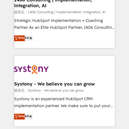
Integration, AI
the needs of the customer. We are part of Impresoft
Group, a group of specialized and complementary
提供元：1406 Consulting | Implementation, Integration, AI
companies that divide their offer into 4
Strategic HubSpot Implementation + Coaching
Competence Centers: Smart Manufacturing,
Partner As an Elite HubSpot Partner, 1406 Consulting
Customer First, Enabling Technologies & Security.
helps mid-market revenue teams transform how
Elite
5.0
The synergies generated by these integrations,
they sell, market, and serve. We don't just build your
together with the combination of talents, skills,
HubSpot—we teach your team to own it, then stay
solutions and services, have allowed the group to
to help you keep winning. What We Do ⚙️ CRM
build an unrivaled offering portfolio on the market
Implementations across Marketing, Sales, Service,
to accompany companies on their digital
Data & Content 📈 Sales & Marketing Alignment +
transformation journey.
Revenue Team Enablement 🤖 Breeze AI & Custom
Agent Creation 🔄 Custom Integrations & Data
Systony - We believe you can grow
Migration Why 1406 We become part of your team.
提供元：Systony - We believe you can grow
Your team learns while we build. We fix what others
Systony is an experienced HubSpot CRM
broke. Built for mid-market reality—practical
implementation partner. We make sure to put your
solutions that work with your actual headcount and
organization's needs and goals first and think along
Elite
4.9
constraints. By the Numbers 🏆 Top 1% of all
with your organization. We are only satisfied once
HubSpot partners 🔄 Top 5% globally in client
you are too. Why Systony? - 20+ years of