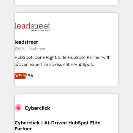
we blend strategy, creativity, and technology to help
custom HubSpot CRM solutions. Our experts design,
organisations scale smarter and grow stronger.
implement, and optimize systems to enhance user
experience, functionality, and adoption across sales,
marketing, and service teams. From setup to
refinement, we streamline workflows, improve lead
management, and speed up deal closures. With 500+
leadstreet
projects completed, our Agile approach ensures your
提供元：leadstreet
HubSpot CRM drives measurable results. Our
HubSpot. Done Right. Elite HubSpot Partner with
RevOps services align your sales, marketing, and
proven expertise across 650+ HubSpot
customer success teams for peak performance. We
implementations. With 12+ years of HubSpot
Elite
5.0
optimize the revenue lifecycle—lead generation to
experience, we help you use the HubSpot platform
retention—by refining processes and eliminating
to its fullest capacity, improve your current HubSpot
inefficiencies. Using HubSpot tools and data-driven
website, or build your new one.
strategies, we create scalable solutions that
maximize profitability and adapt to your goals.
Cyberclick | AI-Driven HubSpot Elite
Partner