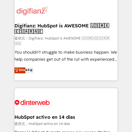
decisions with data - Find a new voice and reach
customer experiences, integrate systems, and
more people - Get the most out of your HubSpot
supercharge revenue operations Key services: • CRM
investment
Implementation • Systems Integration • Digital
Transformation / Web Development • RevOps &
Digifianz: HubSpot is AWESOME 🇺🇸🇲🇽
🇪🇸🇦🇷🇦🇪
Sales Consulting • Marketing Automation What
makes us different? 🚀 Top 0.5% of global HubSpot
提供元：Digifianz: HubSpot is AWESOME 🇺🇸🇲🇽🇪🇸🇦🇷
🇦🇪
agencies ⚙️ The strongest technical ability and
You shouldn't struggle to make business happen. We
integration capabilities 💼 Consultative, long-term
help companies get out of the rut with experienced,
partners who will embed ourselves into your
process-oriented teams implementing HubSpot
business, processes and systems 🏢 We specialise in
Elite
4.9
Marketing, Sales, Service, CMS and Operations Hub,
working with mid-market and enterprise
so selling and actually engaging with your customers
organisations, global organisations and those with
feels easy and pain-free. We are a top ranked
complex use cases 🏆 CRM Implementation,
HubSpot Elite Partner, winner of Rookie of the Year
Platform Enablement, Custom Integration and
and Customer First Awards, 4.9/5 rating in HubSpot
Onboarding Accredited 🔐 ISO27001 & ISO9001
Reviews and 4.9/5 rating in Clutch Reviews. Digifianz
Certified
helps the following industries: logistics & 3PL, home
HubSpot activo en 14 días
improvement & construction, branding and
提供元：HubSpot activo en 14 días
commercialization, real estate, health, education,