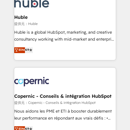
skills, processes, and internal team you need to
CRM Migrations using our in-house "HubScrub" Tool.
attract the right buyers, close deals faster, and grow
without outside dependencies. You’ll learn how to: •
Huble
Set up, audit, and organize your HubSpot portal •
提供元：Huble
Get your sales team fully using HubSpot • Track
Huble is a global HubSpot, marketing, and creative
pipeline and revenue across the entire buyer journey
consultancy working with mid-market and enterprise
• Build an in-house marketing team that drives
businesses. We go beyond implementation, shaping
Elite
4.9
growth • Create content and videos that attract
the strategy, processes, and teams that turn
buyers • Use AI to scale smarter Our coaching-led
HubSpot into a genuine growth engine. Named
approach works best for companies that are done
HubSpot's Global Partner of the Year in 2024,
with outsourcing and ready to build something that
consistently ranked among their top 5 partners
lasts. So if you're ready to become the most trusted
worldwide, and with over 15 years in the ecosystem,
voice in your market, let’s talk.
Huble has built a track record that speaks for itself.
One company, one operating model, delivering
Copernic - Conseils & intégration HubSpot
across offices and consulting teams in the UK, USA,
提供元：Copernic - Conseils & intégration HubSpot
Canada, Germany, France, Belgium, Singapore, and
Nous aidons les PME et ETI à booster durablement
South Africa. Certified compliant with ISO/IEC
leur performance en répondant aux vrais défis : •
27001:2022 and ISO 9001:2015 across all seven
Intégration de HubSpot avec d’autres outils (ERP,
Elite
4.9
international offices and 175+ employees.