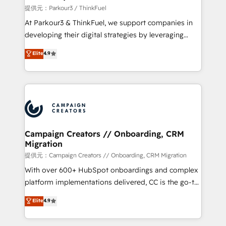
Demand generation for all your buyers With BOOMS,
提供元：Parkour3 / ThinkFuel
you invest in 100% of your buyers, accelerating your
At Parkour3 & ThinkFuel, we support companies in
growth and positioning yourself as an undisputed
developing their digital strategies by leveraging
leader. 🔹 BOOST: Optimize your digital
technologies and automating their marketing and
Elite
4.9
transformation process A methodology designed to
sales processes to generate growth. Our offer spans
implement HubSpot effectively and optimize your
from Strategy to Operations. We specialize in CRM
digital processes. 🔹 Trusted by Industry Leaders
onboarding and implementation, web design, sales
With an average rating of 4.9/5 and a proven track
& marketing automation, and digital marketing. With
record of business transformation, our growth-first
extensive experience working with tech companies
approach has helped brands dominate their
and manufacturers since 2002, we are committed to
markets.
empowering our clients and developing their
Campaign Creators // Onboarding, CRM
Migration
autonomy. Get to grips with HubSpot through
guided implementation and seamless integration of
提供元：Campaign Creators // Onboarding, CRM Migration
the CRM platform into your digital ecosystem. Would
With over 600+ HubSpot onboardings and complex
you like support in deploying your inbound
platform implementations delivered, CC is the go-to
marketing strategy? We'll provide support tailored
Elite Solutions Partner for businesses ready to
Elite
4.9
to your needs and sales objectives. With 125+
migrate, replatform, and scale smarter. We specialize
certifications, we are part of the most certified
in high-impact CRM and CMS migrations and