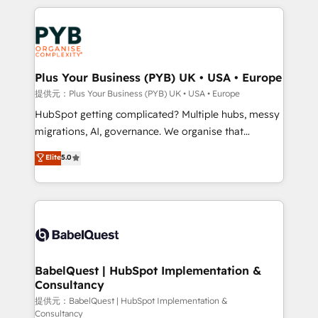
Canadian agencies, and we both hold Onboarding
onboarding from platforms like Salesforce, NetSuite,
Accreditations. Based in Canada (coast to coast), our
Zoho, Pardot, Marketo, Microsoft Dynamics, Wix,
services are offered in both English & French.
WordPress and legacy CRMs, turning fragmented
systems into unified, growth-ready HubSpot
architectures that accelerate revenue operations and
Plus Your Business (PYB) UK • USA • Europe
performance. - Multi-object CRM migration, cleanup,
提供元：Plus Your Business (PYB) UK • USA • Europe
and implementation. - Pre-built and custom
HubSpot getting complicated? Multiple hubs, messy
integrations across your full tech stack. - Custom
migrations, AI, governance. We organise that
object setup, CMS builds, and full-funnel automation.
complexity, so your team can put HubSpot to work...
Elite
5.0
- Dashboards, lifecycle campaigns, and lead
Welcome to our Profile! We help with: • CRM
nurturing sequences. - Cross-hub setup across
implementation, reports, workflows, and team
Marketing, Sales, Operations, and Service Hubs. -
training • CRM migration from Salesforce, Pipedrive,
Ongoing optimization, managed support, and
Dynamics and others • Technical projects including
scalable retainers. Let’s make HubSpot your most
custom API integrations • AI governance for
powerful growth engine. Built to convert, scale, and
HubSpot-centred operations A little about us: •
drive results.
Boutique 'Elite' team of 12 • 150+ clients across Sales
BabelQuest | HubSpot Implementation &
Consultancy
Hub, Marketing Hub, Service Hub, Data Hub and
CMS • ISO/IEC 27001:2022, ISO 9001:2015, and ISO
提供元：BabelQuest | HubSpot Implementation &
Consultancy