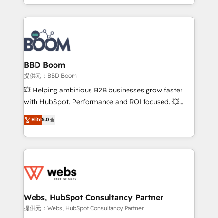
enterprise-grade campaigns, our in-house team
emailing) Informations clés : - 10 ans d'expérience -
builds scalable strategies that drive long-term
100+ intégrations CRM HubSpot réussies - 40
revenue. ⚙️ HubSpot Integration & Optimization •
experts conseil - 150 certifications HubSpot
Seamless CRM, CMS, and automation setup •
cumulées
Complex platform migrations and data cleanups •
Custom APIs and third-party integrations 📈 End-to-
BBD Boom
End Revenue Acceleration • Lifecycle marketing and
提供元：BBD Boom
pipeline growth programs • Sales enablement tools
💥 Helping ambitious B2B businesses grow faster
and CRM optimization • Retention strategies with
with HubSpot. Performance and ROI focused. 💥
customer journey mapping 🏅 Elite-Level HubSpot
BBD Boom is the HubSpot partner that can help you
Elite
5.0
Execution • 750+ onboardings and 2,000+
to HubSpot Better. We work with your teams to
implementations • Deep expertise across marketing,
solve all your HubSpot challenges and improve user
sales, and service hubs • Built-in flexibility for
adoption, sales process and marketing results.
startups to global brands
Services 📚 Onboarding your team to HubSpot for
the first time 🔧 Designing and optimising your
HubSpot set-up for better results 🌐 Website design
and build using HubSpot 🔌 Integrating HubSpot
Webs, HubSpot Consultancy Partner
with other systems 🎓 Training your teams to be
提供元：Webs, HubSpot Consultancy Partner