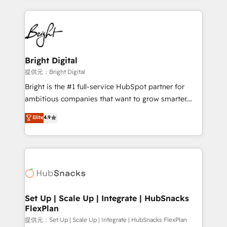
Partner with us to unlock your business's full
coffee, and we ❤️ dogs. We produce award-winning
potential and achieve sustained growth in today's
work for our clients. 🏆2023 Technical Expertise
competitive market.
Impact Award 🏆2022 Technical Expertise Impact
Award 🏆2022 Platform Migration Excellence Impact
Award 🏆2020 Elite Solutions Partner 🏆2019
Bright Digital
Integrations HubSpot Impact Award 🏆2019
提供元：Bright Digital
Marketing Enablement HubSpot Impact Award 🏆
Bright is the #1 full-service HubSpot partner for
2018 Website Design HubSpot Impact Award 🏆2017
ambitious companies that want to grow smarter.
Website Design HubSpot Impact Award 🏆2016
From HubSpot onboarding, to training, from
Elite
4.9
Growth-Driven Design Agency of the Year 🏆2016
developing a new website to lead generation and
Sales Enablement HubSpot Impact Award 🏆2015
digital marketing; we do it all (and with great
Growth-Driven Design Agency of the Year 🏆2015
results)! In short, our services include: - HubSpot
Became the 5th Agency to reach Diamond 🏆2014
consultancy: onboarding, training, data migration -
HubSpot COS Performance Award 🏆2014 HubSpot
HubSpot development: websites, custom modules,
COS Design Award 🏆2013 HubSpot Marketplace
integrations - Marketing & sales solutions: digital
Provider of the Year 🏆2011 Became a HubSpot
marketing, advertising, campaigns, content and
Set Up | Scale Up | Integrate | HubSnacks
Partner 📆Founded in 1997
FlexPlan
design We connect people, data and technology to
improve customer experiences. With our bright
提供元：Set Up | Scale Up | Integrate | HubSnacks FlexPlan