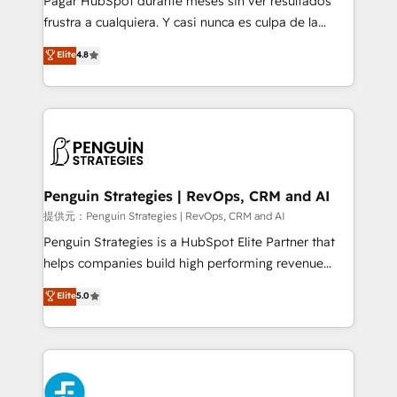
Pagar HubSpot durante meses sin ver resultados
SaaS, Software Dev & IT and consulting, make the
frustra a cualquiera. Y casi nunca es culpa de la
most out of their HubSpot experience operating in
herramienta: es del enfoque con el que se
Elite
4.8
the United States, EU, UAE, Mexico and Latin
implementó. Trabajamos con un catálogo de +80
America. From casual user to super fan: make
casos de uso: cada uno resuelve un problema
HubSpot an experience you LOVE!
concreto de tu operación en HubSpot. La entrega
toma de 1 a 3 semanas por caso, abordamos varios
en paralelo cuando tiene sentido, y siempre
confirmamos resultados antes de seguir avanzando.
Empiezas a ver resultados antes de que termine el
Penguin Strategies | RevOps, CRM and AI
mes. 🏆 HubSpot Partner of the Year 2022, máximo
提供元：Penguin Strategies | RevOps, CRM and AI
reconocimiento del ecosistema. Elite Solutions
Penguin Strategies is a HubSpot Elite Partner that
Partner, el nivel más alto. +700 clientes
helps companies build high performing revenue
implementados en LATAM, Marcas como Hyatt,
operations across complex sales cycles, multi
Elite
5.0
Hospital ABC, Hogares Unión, Yves Rocher,
system environments and global SaaS or
MacStore, Café Britt, Bella Piel, confiaron en
manufacturing teams. Trusted by leading enterprises
nosotros para impulsar la eficiencia de sus procesos
and fast growing scale ups including Sony, Rapyd,
en HubSpot. No necesitas tener todas las
Fiverr, XM Cyber, Bridgepointe Technologies, EMA
respuestas para empezar. Te ayudamos a identificar
Design Automation and Uptive. 📊 RevOps & data