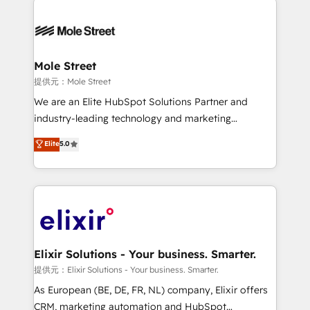
months. 🤖 AI Consulting & Agents: AI-powered
workflows; automation agents; process optimization
inside HubSpot. 🏆 Industry Experience: 🏥
Healthcare: HIPAA implementations; secure data
Mole Street
workflows 💼 Financial Services: compliant
提供元：Mole Street
workflows; audit-ready reporting ⚖️ Legal: client
We are an Elite HubSpot Solutions Partner and
intake; pipeline and document workflows 🛒 E-
industry-leading technology and marketing
Commerce: Shopify, WooCommerce; lifecycle and
consultancy. Our focus is on enterprise and mid-
Elite
5.0
revenue automation 🏢 Real Estate: deal pipelines;
market B2B companies globally that want a strategic
portfolio and lifecycle management 🏭
approach to execute their goals through creative
Manufacturing: ERP integrations; operational
applications of our solutions; Technical HubSpot
alignment 🛡️ Compliance & Data Considerations:
Consulting, Content Marketing, Growth-Driven
HIPAA-aware; CASL-compliant; GDPR-ready
Design, Migrations + Integrations. Mole Street’s
implementations where required 💡 Why 500+
mission is empowering others to realize their
Clients Choose Us: Elite Partner; technical, fast, and
greatness, which is achieved through creating
Elixir Solutions - Your business. Smarter.
built to scale.
absolute clarity, derived from a well-defined
提供元：Elixir Solutions - Your business. Smarter.
strategy, executed well, and reported on with clear
As European (BE, DE, FR, NL) company, Elixir offers
results. The culture is driven by core values; Joy, Grit,
CRM, marketing automation and HubSpot