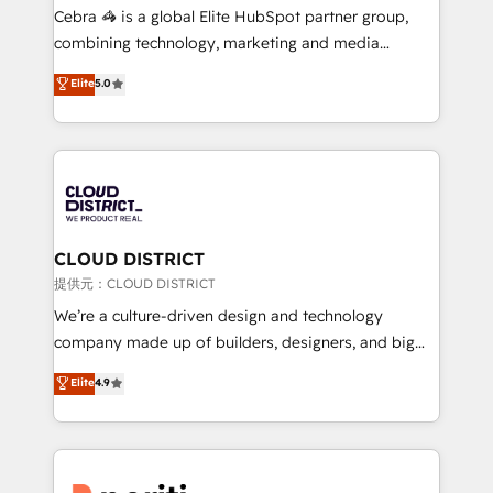
boost with a new HubSpot site Recognized leaders:
Cebra 🦓 is a global Elite HubSpot partner group,
🏆 HubSpot Platform Migration Impact Award 🏆
combining technology, marketing and media
Clutch HubSpot Global Leader 🏆 Finalist: HubSpot
expertise across Latin America and Southern
Elite
5.0
Inbound Campaign of the Year 🏆 Gold AVA Digital
Europe, with teams across 7 countries. Born in Chile,
Award for Best Website 🌟 Accreditations: CRM
we combine local insight with international reach to
Implementation, HubSpot Content Experience, CRM
help businesses grow through technology, creativity,
Data Migration & Custom Integration
AI and strategy. For over 12 years, we’ve delivered
500+ HubSpot implementations, building end-to-
end solutions that integrate CRM, AI automation,
inbound and loop marketing, content, and digital
CLOUD DISTRICT
creativity. Our multicultural team works in Spanish,
提供元：CLOUD DISTRICT
Portuguese, and English to design scalable strategies
We’re a culture-driven design and technology
that drive measurable growth. 🌎 Highlights: • 10+
company made up of builders, designers, and big
years as a HubSpot partner. • 2023 Impact Awards:
thinkers. We blend strategy, design, and
Elite
4.9
Platform Migration Excellence. • Top 3 Partner of the
development—always fueled by curiosity—to turn
Year LATAM 2022, 2023, 2024, 2025. • Partner of the
ideas, opportunities, and challenges into meaningful
Year 2024. • Organizer of Aliados.ai (AI, marketing &
experiences. To us, technology is more than just
tech global congress). 👉 Ready to scale your
code; it’s about creating things that are useful, cool,
business with HubSpot? Let Cebra’s experts help