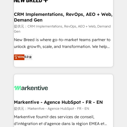
定の代行ではなく、設計の責任」を引き受け、部門横断
technical development team. - 19 HubSpot-certified
の統合・浸透・変革管理を実行します。 ▸ CMS戦略設
trainers to drive platform adoption. 📈 Revenue
CRM Implementations, RevOps, AEO + Web,
計・構築：リード獲得・CVR・SEOを前提にした情報設
Demand Gen
Generation - Full-funnel marketing and high-
計・導線設計・テンプレート設計をContent Hubで一体
performance advertising via Point Success Media. -
提供元：CRM Implementations, RevOps, AEO + Web, Demand
Gen
提供。 ▸ 既存CRM・MAからの移行支援：Salesforce・
Expert deployment of Breeze AI and custom agents
Marketo・Pardot等からの移行、カスタム設計、履歴
New Breed is where go-to-market teams partner to
to automate growth. 🏆 Elite Excellence - 8 platform
データ移行と活用設計まで。 ▸ AEO対応：ChatGPT・
unlock growth, scale, and transformation. We help
accreditations and deep HIPAA-compliance
Perplexity等のAI検索からの流入・引用を前提にコンテ
companies activate HubSpot’s AI-powered
expertise. - A team of 250+ experts dedicated to
Elite
5.0
ンツとサイト構造を最適化。 🏆 なぜ100incを選ぶの
customer platform and operationalize HubSpot’s
your resilient growth.
か？ ✓ HubSpot Eliteパートナー認定 ✓ HubSpotアワ
Loop Marketing framework through expert-led
ード受賞・HUGリーダー ✓ ISO27001:2022 /
services, smart agents, and purpose-built apps,
ISO9001:2015 取得 ✓ 400社以上の導入実績 ✓
tailored to your business. Together, we unlock
HubSpot大百科 出版 CRM・AI活用に関するご相談、現
results, fast. ⚙️CRM & RevOps: Align all Hubs to your
状整理の壁打ちなど、構想段階からお気軽にお問い合わ
buyer journey for clean data, scalability, & reporting.
せください。
🎯Demand Gen & ABM: Drive pipeline with inbound,
Markentive - Agence HubSpot - FR - EN
ABM, AEO, SEO, & paid media. 👩‍💻Web Design:
提供元：Markentive - Agence HubSpot - FR - EN
Build high-performing websites with UX, messaging,
Markentive fournit des services de conseil,
& conversion strategy that drive results. 🤖AI
d'intégration et d'agence dans la région EMEA et