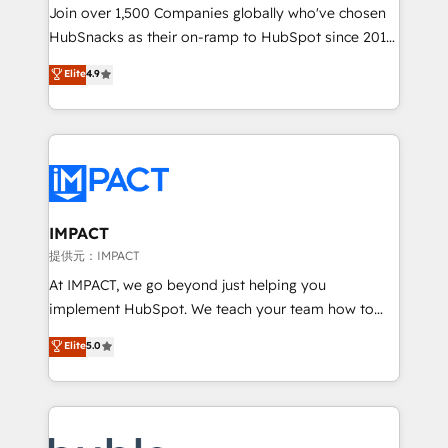
people, exciting ideas and can-do mentality, we
Join over 1,500 Companies globally who've chosen
ensure revenue growth on a daily basis. So tell us
HubSnacks as their on-ramp to HubSpot since 2014
your challenge; our passionate and growth driven
Simple pay-as-you-go plans that accelerate value...
Elite
4.9
team of 100+ experts is ready for you! Driving digital
1️⃣ Set Up | Onboarding New or Check-fixing existing
growth | www.brightdigital.com
HubSpot portals 2️⃣ Scale Up | 100% HubSpot Task
Execution... Global 24/7 ... All Experts 3️⃣ Integrate |
your entire Tech Stack with Custom Integrations
Slash months from your API Integration project... ⬅️
Click "Contact Business" ⬅️ to access 150+ Kickstart
Integration templates that put HubSpot in the center
IMPACT
of your tech stack, syncing... 🛍️ Shopify or
提供元：IMPACT
WooCommerce 💲 Stripe or Paypal 💰 Sage or
At IMPACT, we go beyond just helping you
Netsuite 🤖 Google or Microsoft ✍️ DocuSign or
implement HubSpot. We teach your team how to
PandaDoc 🌐 Avalara or Quaderno HubSnacks holds
master it. As the creators of the Endless Customers
Elite
5.0
the rare Advanced "Custom Integrations"
System™ (the next evolution of They Ask, You
Accreditation, securely sync data across... 🔄 any
Answer), we’re the only HubSpot partner built
apps, in any direction. Stuck on your old CRM..?
entirely around coaching and training. That means
Migrate | seamlessly off your old CRM onto a clean
we don’t do the work for you; we help you build the
new HubSpot portal with Advanced Website and