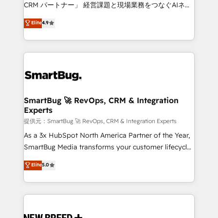
Move from any legacy CRM. Zero downtime, full data
CRM パートナー」 経営課題と現場業務をつなぐAIネイ
integrity. ➤ Implementation: Configure HubSpot to
ティブ・エージェンシーとして、HubSpot Eliteの実装
Elite
4.9
run your revenue process. Sales, marketing, and
力で顧客フロント業務を再設計します。 💡 100inc は何
service wired together. ➤ AI and Integrations: Layer
をする会社か？ HubSpotを共通基盤に、AIエージェン
Breeze AI, custom agents, and APIs to remove
トを組み込んだ顧客フロント業務（マーケティング・営
manual work. ➤ Ongoing Management: Monthly
業・CS）を組織全体で設計・実装する日本のAIネイテ
tune-ups, feature rollouts, adoption coaching. Buying
ィブ・エージェンシーです。事業部・グループ会社・部
HubSpot, switching to it, or reviving a stale portal?
門が分立する組織で、データと業務プロセスのサイロ化
We are built for the work.
を、CRMを軸とした全社共通基盤に再構築します。意
SmartBug 🚀 RevOps, CRM & Integration
Experts
思決定者・PMO・現場担当者に並走します。 1️⃣
HubSpot導入・活用支援 顧客データの一元化から、
提供元：SmartBug 🚀 RevOps, CRM & Integration Experts
GTMの見える化・自動化まで。全Hub統合運用、デー
As a 3x HubSpot North America Partner of the Year,
タ品質設計、グループ横断のCRM統合に対応します。
SmartBug Media transforms your customer lifecycle
2️⃣ AIエージェント組織構築 営業・マーケティング業務
into a revenue engine. Our unified ecosystem
Elite
5.0
の一部をAIが自律実行する組織への移行を設計・実装。
includes specialized divisions Globalia (AI &
Breeze・Claude等をHubSpotと連携させ、役割定義・
Software) and Point Success Media (Paid Media),
運用ルール・成果指標まで含めて設計します。 3️⃣ 全社
making this the official home for all three brands. 🔄
DX × AI推進のPMO伴走支援 複数部門をまたぐDX×AI変
Implementation & Integration - Seamless migrations
革を、構想から実装・定着までPMOとして主導。「設
and system integrations powered by Globalia’s