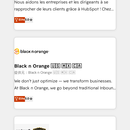
Nous aidons les entreprises et les dirigeants à se
business services. We prepare a customized
rapprocher de leurs clients grâce à HubSpot ! Chez
business case that demonstrates the value and
DIGITALISIM, nous avons l'intime conviction que la
Elite
5.0
impact of your digital transformation, including a
réussite des entreprises passe par l’innovation web,
detailed financial rationale with a focus on ROI and
le marketing digital, et la relation client ! C'est
TCO. As a trusted extension of your team, we
pourquoi, nos experts sont à la fois capables de
believe in the power of partnership. Together, we
gérer votre projet de création de site internet, votre
embark on a transformational journey that sets your
référencement, votre stratégie digitale et le pilotage
business up for long-term success. Unlock your
et l'intégration d'HubSpot ! Les grandes phases d'un
business. If not now, when?
projet HubSpot avec DIGITALISIM : 🧽 Nettoyage,
Black n Orange 🇺🇸 🇲🇽 🇨🇦
migration et intégration des bases de données. 🚀
提供元：Black n Orange 🇺🇸 🇲🇽 🇨🇦
Développement des interfaces avec vos logiciels
We don’t just optimize — we transform businesses.
métiers ⚙️ Configuration de la plateforme HubSpot
At Black n Orange, we go beyond traditional Inbound
📈 Configuration de rapports et tableaux de bord 🤝
Marketing with our exclusive methodologies:
Elite
5.0
Book Process & Guidelines utilisateurs 🎓
BOOMS and BOOST. Together, they form a powerful
Formations des utilisateurs
combination that has driven success for over 800
businesses worldwide. As Elite HubSpot Partners, we
specialize in crafting high-performance growth
strategies that integrate data-driven marketing,