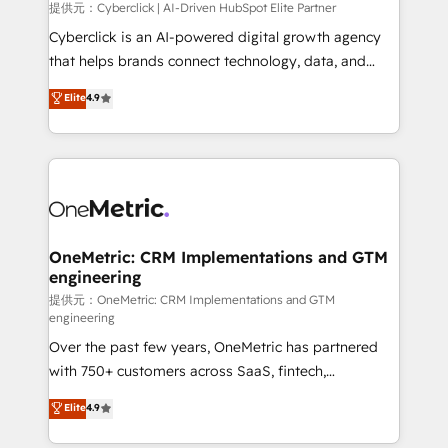
提供元：Cyberclick | AI-Driven HubSpot Elite Partner
Cyberclick is an AI-powered digital growth agency
that helps brands connect technology, data, and
creativity to achieve measurable results. Founded in
Elite
4.9
Barcelona and operating across Spain, LATAM, and
the UK, we support global companies in building
smarter marketing, sales, and customer success
strategies. As the only HubSpot Elite Partner in
Iberia (Spain & Portugal), we combine human insight
with intelligent automation to drive sustainable
growth. Our multidisciplinary team designs solutions
OneMetric: CRM Implementations and GTM
engineering
that simplify complexity, boost performance, and
turn innovation into real impact. 🌍 Highlights •
提供元：OneMetric: CRM Implementations and GTM
engineering
HubSpot Partner since 2012 • 2022 EMEA Impact
Over the past few years, OneMetric has partnered
Award: Best Integration • 150+ successful HubSpot
with 750+ customers across SaaS, fintech,
projects • Clients in 30+ industries • Proprietary
healthcare, real estate, and other industries. With
technology for integrations • Multilingual team:
Elite
4.9
150+ HubSpot-certified experts, we deliver scalable
English, Spanish, Portuguese & Italian 👉 Grow
solutions to complex GTM and RevOps challenges.
smarter with AI and HubSpot.