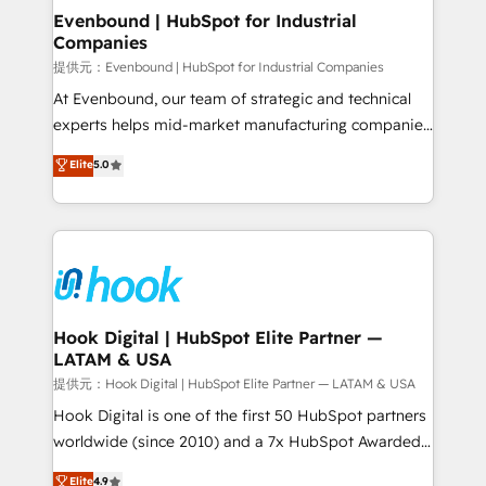
Agent Creation 🔄 Custom Integrations & Data
Evenbound | HubSpot for Industrial
Companies
Migration Why 1406 We become part of your team.
Your team learns while we build. We fix what others
提供元：Evenbound | HubSpot for Industrial Companies
broke. Built for mid-market reality—practical
At Evenbound, our team of strategic and technical
solutions that work with your actual headcount and
experts helps mid-market manufacturing companies
constraints. By the Numbers 🏆 Top 1% of all
achieve real growth. We specialize in delivering
Elite
5.0
HubSpot partners 🔄 Top 5% globally in client
tailored solutions that drive results by leveraging
retention 📅 8+ years of consistent results since 2017
HubSpot’s platform and data to fuel success.
Who We Serve Revenue teams, marketing leaders,
Technical Solutions: - HubSpot Technical Consulting -
and sales ops at mid-market companies ready to
HubSpot CRM Implementation - HubSpot
move beyond spreadsheets into unified systems
Onboarding - Data Migration & Integrations -
that drive real business results.
Technical Audit & Optimization Strategic Solutions: -
Revenue Operations - Inbound Marketing -
Hook Digital | HubSpot Elite Partner —
LATAM & USA
Outbound Marketing - HubSpot CMS Website
Design & Development We empower our clients to
提供元：Hook Digital | HubSpot Elite Partner — LATAM & USA
reach their full potential by providing transparent,
Hook Digital is one of the first 50 HubSpot partners
relationship-driven support. With over 300 HubSpot
worldwide (since 2010) and a 7x HubSpot Awarded
certifications and accreditations, we deliver both the
Elite Partner. With 500+ projects across the U.S.,
Elite
4.9