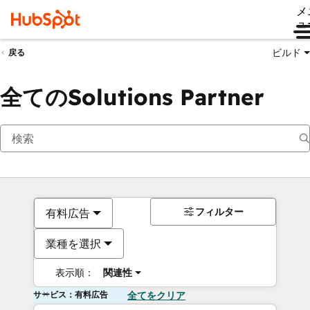
メ
ュ
ビルド
戻る
全てのSolutions Partner
フィルター
有料広告
業種を選択
表示順：
関連性
サービス：有料広告
全てをクリア