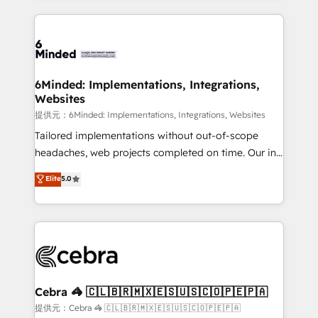
Our Expertise 🔹 Onboarding & Implementation:
Accredited HubSpot Partner, ensuring smooth setup
tailored to your GTM motion. 🔹 Migrations: Move
from other CRMs to HubSpot without data loss or
downtime. 🔹 RevOps Strategy: Align teams,
6Minded: Implementations, Integrations,
Websites
processes, and data to drive revenue efficiency. 🔹
Integrations: Connect HubSpot with your tech stack
提供元：6Minded: Implementations, Integrations, Websites
for better adoption. 🔹 Custom Solutions: Build
Tailored implementations without out-of-scope
tailored apps, workflows, and configurations. We are
headaches, web projects completed on time. Our in-
SOC 2 Type II and ISO 27001 certified, reinforcing
house team of certified CRM architects, experts,
Elite
5.0
our commitment to data security and compliance. At
developers, designers, and marketers handles all
OneMetric, we help revenue teams focus on the
aspects of your HubSpot. ✨ 400+ global clients ✨
OneMetric that matters most: revenue.
100+ seamless migrations from 15+ different CRMs
✨ 100,000+ hours in HubSpot projects, 75+ full Hub
implementations, and 5,000+ pages ✨ CS: Clients
generating 7-digit MRR from inbound campaigns ✨
CS: 245% organic growth & +751% new visitors for a
Cebra 🦓 🇨🇱🇧🇷🇲🇽🇪🇸🇺🇸🇨🇴🇵🇪🇵🇦
full-funnel HubSpot project ✨ CS: 415% conversion
提供元：Cebra 🦓 🇨🇱🇧🇷🇲🇽🇪🇸🇺🇸🇨🇴🇵🇪🇵🇦