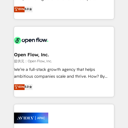
Accountability, Curiosity, Authenticity, Growth
integration products and services to mid-market
Elite
5.0
Mindedness, and Clarity. We are driven to win for the
and enterprise customers. We ensure that your sales,
collective good of the company and its clientele, and
service and marketing department operates in the
dedicated to breaking the mold from the agency of
most effective way, while at the same time
the past into the consultancy of the future. Great
leveraging your commercial data for a fully
things are happening.
integrated buyers journey. Elixir is located in
Brussels, Munich "München", Cologne "Köln", Paris
and Amsterdam. Elixir is a first mover and leader
Open Flow, Inc.
when it comes to HubSpot sales and service
提供元：Open Flow, Inc.
implementations, highly renowned for our business
We’re a full-stack growth agency that helps
acumen, process (re-)design experience and a
ambitious companies scale and thrive. How? By
massive amount of success stories in this area. We
upgrading and streamlining every single revenue-
Elite
5.0
integrate HubSpot with complex solutions like SAP,
generating aspect of your business. We’re proud
MicroSoft, custom solutions,... Our company also has
HubSpot Elite Solutions Partners and devout CRM
strong experience with HubSpot CRM extension,
nerds who can harness HubSpot’s custom digital
mobile apps for Field Service Management and
tools to improve each touchpoint of your customer
Retail execution, CPQ, customer portals and
experience. Working hand-in-hand with your team,
HubSpot CMS developments. And we're champions
we’ll assemble a RevOps machine that drives more