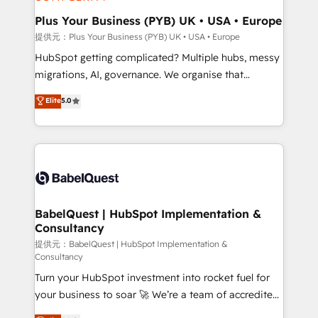
industrial sectors. Offices in Johannesburg, Cape
Town, Dubai & London. 500+ HubSpot CRM
Plus Your Business (PYB) UK • USA • Europe
implementations delivered. AI visibility coverage
提供元：Plus Your Business (PYB) UK • USA • Europe
across ChatGPT, Claude, Perplexity, Gemini and
HubSpot getting complicated? Multiple hubs, messy
Google AI Overviews. HubSpot Impact Award -
migrations, AI, governance. We organise that
Customer First HubSpot Impact Award - Integrations
complexity, so your team can put HubSpot to work...
Elite
5.0
Innovation HubSpot Impact Award - Platform
Welcome to our Profile! We help with: • CRM
Migration Excellence HubSpot Impact Award -
implementation, reports, workflows, and team
Platform Excellence 40+ full-time HubSpot
training • CRM migration from Salesforce, Pipedrive,
professionals. 100s of certifications and
Dynamics and others • Technical projects including
accreditations with HubSpot.
custom API integrations • AI governance for
HubSpot-centred operations A little about us: •
Boutique 'Elite' team of 12 • 150+ clients across Sales
BabelQuest | HubSpot Implementation &
Consultancy
Hub, Marketing Hub, Service Hub, Data Hub and
CMS • ISO/IEC 27001:2022, ISO 9001:2015, and ISO
提供元：BabelQuest | HubSpot Implementation &
Consultancy
42001:2023 certified - the AI management standard •
Turn your HubSpot investment into rocket fuel for
GuardHub: our AI governance framework, built on
your business to soar 🚀 We’re a team of accredited
ISO 42001 Ready for the next step? Click the 👈
HubSpot experts ready to help you. We can
'𝗖𝗼𝗻𝘁𝗮𝗰𝘁 𝗯𝘂𝘀𝗶𝗻𝗲𝘀𝘀' button to get in touch (𝘸𝘦'𝘳𝘦