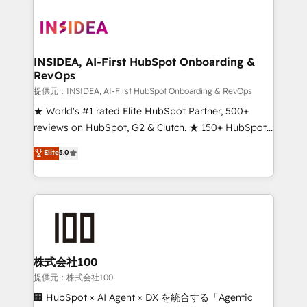
INSIDEA, AI-First HubSpot Onboarding &
RevOps
提供元：INSIDEA, AI-First HubSpot Onboarding & RevOps
★ World's #1 rated Elite HubSpot Partner, 500+
reviews on HubSpot, G2 & Clutch. ★ 150+ HubSpot
Certified Experts & Trainers across the team ★
Elite
5.0
1,500+ implementations across five continents ★ AI-
First, RevOps-led, Onboarding obsessed ★
Company of the Year 2024/25 INSIDEA helps
growing companies turn HubSpot into a revenue
engine. We onboard your team, migrate your data,
and build AI-powered workflows that drive adoption
from week one, in your time zone. What we do ➤
株式会社100
Onboarding: Live in weeks, with workflows built
提供元：株式会社100
around your business, not a template. ➤ Migration:
🏢 HubSpot × AI Agent × DX を統合する「Agentic