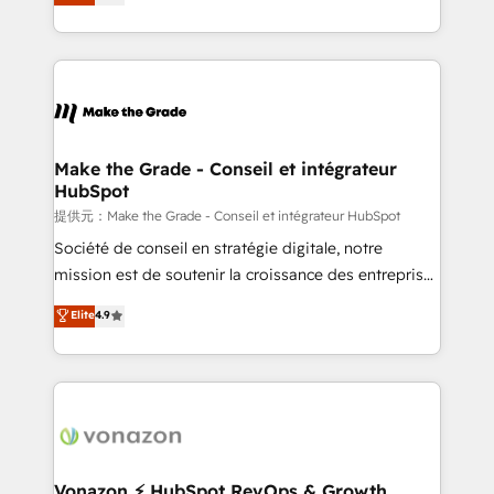
téléphonie, etc.) • Alignement des équipes grâce à un
outil et des données partagées • Amélioration de la
collecte et de l’analyse des données pour des
décisions éclairées • Optimisation de l’efficacité et
de la productivité des équipes Notre équipe de 30
consultants certifiés HubSpot aborde chaque projet
avec un engagement total, alignant processus
Make the Grade - Conseil et intégrateur
HubSpot
métiers et technologie, et guidant vos équipes à
travers le changement, tout en centrant vos objectifs
提供元：Make the Grade - Conseil et intégrateur HubSpot
d’entreprise. Grâce à une méthodologie éprouvée
Société de conseil en stratégie digitale, notre
auprès de plus de 400 clients, nous comprenons
mission est de soutenir la croissance des entreprises
rapidement vos enjeux et intégrons parfaitement
B2B à travers l’acquisition de nouveaux clients,
Elite
4.9
HubSpot dans votre organisation. Pour toute
l'intégration CRM et le développement des revenus
question technique ou besoin de structuration de
auprès de vos comptes existants. En France et à
votre projet HubSpot, contactez notre équipe pour
l'international, nous travaillons avec des ETI
un échange dédié.
ambitieuses, des grands groupes voulant aller au-
delà d’une simple transformation digitale et des
startups florissantes. Nos 3 grandes expertises sont :
➤ L’intégration de CRM et de méthodologie RevOps
Vonazon ⚡ HubSpot RevOps & Growth