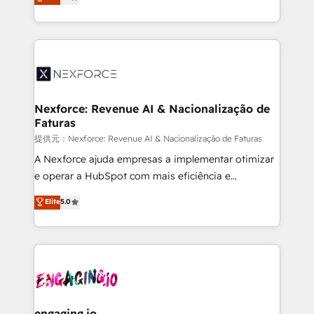
technical know-how and strategic guidance you
Brazil, and LATAM, we combine global expertise with
need to succeed.
regional experience. Today, we are Brazil’s largest
HubSpot Elite Partner—trusted by companies across
the Americas to scale smarter. ⚙️ CRM
Implementation & Migration Onboarding across all
Hubs, plus migrations from Salesforce, Pipedrive, RD
Station, Freshdesk, Intercom, and more. Custom
Nexforce: Revenue AI & Nacionalização de
Faturas
objects, automations, and integrations built for
growth. 🚀 AI-Driven GTM Orchestration Unify
提供元：Nexforce: Revenue AI & Nacionalização de Faturas
HubSpot with LinkedIn, WhatsApp, email, paid
A Nexforce ajuda empresas a implementar otimizar
media, and AI voice to drive pipeline. 🤖 AI Custom
e operar a HubSpot com mais eficiência e
Agent Development Deploy AI agents for
previsibilidade de receita. Combinamos Revenue
Elite
5.0
prospecting, follow-ups, service triage, and
Operations (RevOps) e Inteligência Artificial para
knowledge retrieval—built in HubSpot. ⚡ Fast-Track
estruturar processos integrar sistemas organizar
& Growth-Track Services Fast-Track: Rapid HubSpot
dados e automatizar operações. O objetivo é
onboarding in weeks Growth-Track: Unlock
transformar a HubSpot em um verdadeiro sistema
advanced optimization & adoption 📍 São Paulo, BR
operacional de receita conectando equipes
• Des Moines, IA • New York, NY
tecnologia e dados em uma operação integrada.
Também somos distribuidores oficiais da HubSpot
engaging.io