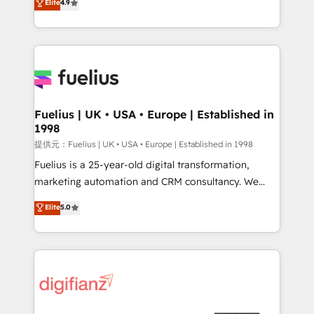
Elite
4.9
implement the platform into complex business
𝘴𝘶𝘱𝘦𝘳 𝘳𝘦𝘴𝘱𝘰𝘯𝘴𝘪𝘷𝘦)
environments, optimise what you've got and make
sure you can actually use it, build your website in
HubSpot or create an inbound marketing strategy
for you and execute it on HubSpot. We are on the
G-Cloud 14 CCS (Crown Commercial Service)
framework, meaning we've been accredited by
Fuelius | UK • USA • Europe | Established in
1998
HubSpot and vetted by the CCS, which means we
can support public sector companies as well the
提供元：Fuelius | UK • USA • Europe | Established in 1998
other ones listed in our profile. Our services: -
Fuelius is a 25-year-old digital transformation,
HubSpot implementation - HubSpot CMS website
marketing automation and CRM consultancy. We
build We can do lots of things. But everything we do
enable mid-market and enterprise clients to
Elite
5.0
is there for you to: - Grow revenue, and run your
maximise their return from digital and fuel their
business more efficiently - Build stronger
growth. We modernise platforms, streamline
relationships with customers - Make better
operations that are causing inefficiencies, improve
decisions with data - Find a new voice and reach
customer experiences, integrate systems, and
more people - Get the most out of your HubSpot
supercharge revenue operations Key services: • CRM
investment
Implementation • Systems Integration • Digital