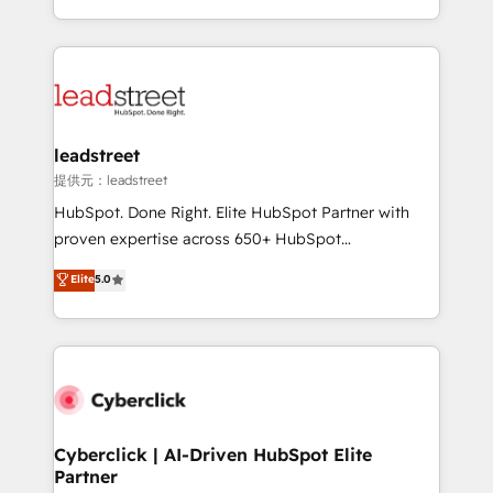
America. From casual user to super fan: make
Canada, we’ve delivered thousands of successful
HubSpot an experience you LOVE!
HubSpot projects for mid-market and enterprise
clients worldwide, with over 10 years experience. We
combine HubSpot, data, and AI to design connected
go-to-market systems that align people, process,
and technology for predictable, scalable revenue
leadstreet
growth. Our expertise spans RevOps, CRM and data
提供元：leadstreet
architecture, AI enablement, and strategic marketing,
HubSpot. Done Right. Elite HubSpot Partner with
delivered through our proprietary FLAIR framework
proven expertise across 650+ HubSpot
for responsible AI adoption. As a HubSpot Elite
implementations. With 12+ years of HubSpot
Elite
5.0
Partner and ISO 27001:2022 certified consultancy,
experience, we help you use the HubSpot platform
we blend strategy, creativity, and technology to help
to its fullest capacity, improve your current HubSpot
organisations scale smarter and grow stronger.
website, or build your new one.
Cyberclick | AI-Driven HubSpot Elite
Partner