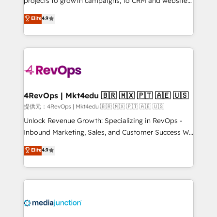
projects to growth campaigns, to CRM and websites.
HubSpot experts backed by over 10+ years of
Hire an agency that's experienced in every inch of
Elite
4.9
HubSpot experience ✔️Flexible pricing models —
HubSpot and willing to work hand-in-hand with your
Hourly-fee (assigned one Dedicated HubSpot
team to simplify the complex and build a better
Admin); Monthly-fee (HubSpot Admin + Project
experience for your team and customers.
Manager); and Fixed Project Cost (as per
requirement). ✔️Helped over 25,000+ customers so
far with our HubSpot solutions. ✔️Bespoke apps &
on-demand bundle services. Connect with us today!
4RevOps | Mkt4edu 🇧🇷 🇲🇽 🇵🇹 🇦🇪 🇺🇸
提供元：4RevOps | Mkt4edu 🇧🇷 🇲🇽 🇵🇹 🇦🇪 🇺🇸
Unlock Revenue Growth: Specializing in RevOps -
Inbound Marketing, Sales, and Customer Success We
specialize in driving revenue growth for companies
Elite
4.9
across industries through tailored marketing, sales,
and customer success strategies, utilizing RevOps
methodologies. As Latin America's largest HubSpot
partner and a global leader in education market, we
offer unparalleled insights. Operating in five
countries—Brazil, UAE (Abu Dhabi/Dubai/Sharjah),