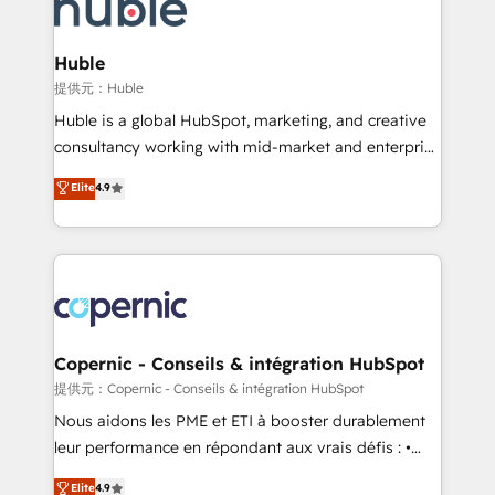
skills, processes, and internal team you need to
CRM Migrations using our in-house "HubScrub" Tool.
attract the right buyers, close deals faster, and grow
without outside dependencies. You’ll learn how to: •
Huble
Set up, audit, and organize your HubSpot portal •
提供元：Huble
Get your sales team fully using HubSpot • Track
Huble is a global HubSpot, marketing, and creative
pipeline and revenue across the entire buyer journey
consultancy working with mid-market and enterprise
• Build an in-house marketing team that drives
businesses. We go beyond implementation, shaping
Elite
4.9
growth • Create content and videos that attract
the strategy, processes, and teams that turn
buyers • Use AI to scale smarter Our coaching-led
HubSpot into a genuine growth engine. Named
approach works best for companies that are done
HubSpot's Global Partner of the Year in 2024,
with outsourcing and ready to build something that
consistently ranked among their top 5 partners
lasts. So if you're ready to become the most trusted
worldwide, and with over 15 years in the ecosystem,
voice in your market, let’s talk.
Huble has built a track record that speaks for itself.
One company, one operating model, delivering
Copernic - Conseils & intégration HubSpot
across offices and consulting teams in the UK, USA,
提供元：Copernic - Conseils & intégration HubSpot
Canada, Germany, France, Belgium, Singapore, and
Nous aidons les PME et ETI à booster durablement
South Africa. Certified compliant with ISO/IEC
leur performance en répondant aux vrais défis : •
27001:2022 and ISO 9001:2015 across all seven
Intégration de HubSpot avec d’autres outils (ERP,
Elite
4.9
international offices and 175+ employees.