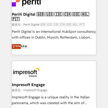
and—most importantly—simple. That’s why we lean
you grow faster, smarter, and with impact.
into bold ideas and shape them into thoughtful
products and strategies that actually make a
Periti Digital 🇬🇧 🇺🇸 🇮🇪 🇨🇦 🇩🇪 🇳🇱
🇵🇹
difference.
提供元：Periti Digital 🇬🇧 🇺🇸 🇮🇪 🇨🇦 🇩🇪 🇳🇱 🇵🇹
Periti Digital is an international HubSpot consultancy
with offices in Dublin, Munich, Rotterdam, Lisbon
and New York. 🔎 We are focused on enhancing
Elite
5.0
revenue-generation strategies for clients through
complete integration of core business processes
and systems (such as ERP and e-commerce
platforms) with HubSpot, driving efficiency and
results. 🎯 We present a solution-centric approach
and we're focused on HubSpot. We work with some
of HubSpot's most important customers to generate
Impresoft Engage
value from the platform in the long term. 🤖 We have
提供元：Impresoft Engage
worked 400+ HubSpot customers across industries
Impresoft Engage is a unique reality in the Italian
but specialise in the more complex projects where
panorama, which was created with the aim of
data migration, AI, and systems integrations