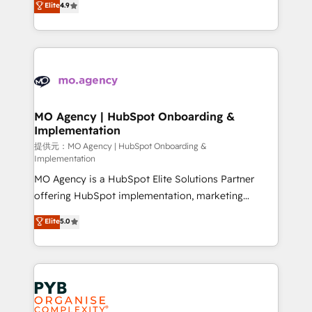
Elite
4.9
to your needs and sales objectives. With 125+
migrate, replatform, and scale smarter. We specialize
certifications, we are part of the most certified
in high-impact CRM and CMS migrations and
Canadian agencies, and we both hold Onboarding
onboarding from platforms like Salesforce, NetSuite,
Accreditations. Based in Canada (coast to coast), our
Zoho, Pardot, Marketo, Microsoft Dynamics, Wix,
services are offered in both English & French.
WordPress and legacy CRMs, turning fragmented
systems into unified, growth-ready HubSpot
architectures that accelerate revenue operations and
MO Agency | HubSpot Onboarding &
Implementation
performance. - Multi-object CRM migration, cleanup,
and implementation. - Pre-built and custom
提供元：MO Agency | HubSpot Onboarding &
Implementation
integrations across your full tech stack. - Custom
MO Agency is a HubSpot Elite Solutions Partner
object setup, CMS builds, and full-funnel automation.
offering HubSpot implementation, marketing
- Dashboards, lifecycle campaigns, and lead
automation, CRM and RevOps consulting, B2B SEO,
nurturing sequences. - Cross-hub setup across
Elite
5.0
paid media, content marketing, AEO and GEO (AI
Marketing, Sales, Operations, and Service Hubs. -
search optimisation), and HubSpot Content Hub and
Ongoing optimization, managed support, and
WordPress development. We work with enterprise
scalable retainers. Let’s make HubSpot your most
and growth-led companies across technology,
powerful growth engine. Built to convert, scale, and
professional services, financial services and
drive results.