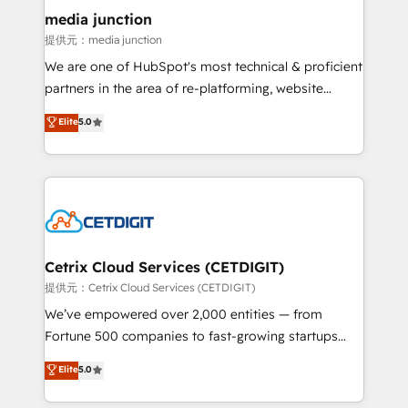
Mexico, USA, and Portugal—we've executed over a
media junction
hundred successful operations. Our approach,
提供元：media junction
rooted in RevOps principles, integrates analysis,
We are one of HubSpot's most technical & proficient
training, planning, and qualification. Leveraging
partners in the area of re-platforming, website
technology, data analytics, CRM optimization, and
design & development. We specialize in multi-hub
Elite
5.0
inbound marketing tactics, we focus on
implementations for mid-market & enterprise
understanding, nurturing, and converting leads.
companies. We are woman-owned, powered by
Partner with us to unlock your business's full
coffee, and we ❤️ dogs. We produce award-winning
potential and achieve sustained growth in today's
work for our clients. 🏆2023 Technical Expertise
competitive market.
Impact Award 🏆2022 Technical Expertise Impact
Award 🏆2022 Platform Migration Excellence Impact
Award 🏆2020 Elite Solutions Partner 🏆2019
Cetrix Cloud Services (CETDIGIT)
Integrations HubSpot Impact Award 🏆2019
提供元：Cetrix Cloud Services (CETDIGIT)
Marketing Enablement HubSpot Impact Award 🏆
We’ve empowered over 2,000 entities — from
2018 Website Design HubSpot Impact Award 🏆2017
Fortune 500 companies to fast-growing startups
Website Design HubSpot Impact Award 🏆2016
and nonprofits — to streamline operations, scale
Elite
5.0
Growth-Driven Design Agency of the Year 🏆2016
revenue, and unlock the full potential of HubSpot.
Sales Enablement HubSpot Impact Award 🏆2015
With deep technical and industry expertise, we fuse