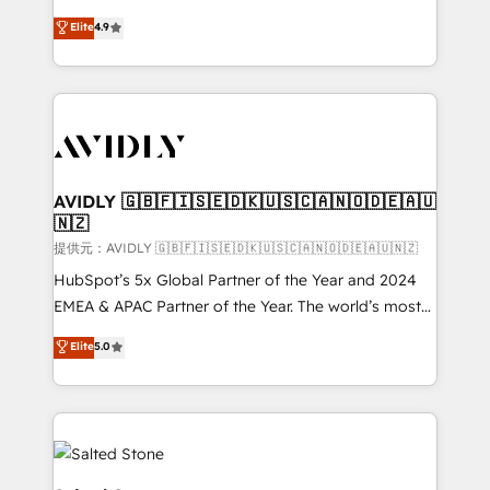
Strategy: Activate Breeze Agents, configure HubSpot
North America. Avec plus de 115 experts en
Elite
4.9
AI, & maximize AEO with tailored AI services. 🧩
marketing automation, Growth, Revops, CRM et
Integrations: Extend HubSpot with custom
webdesign. Markentive is both a consulting firm, a
integrations, hosting, & maintenance.
digital agency and an integrator. With over 115
experts in marketing automation, growth, revops,
CRM and webdesign (We focus on EMEA - USA
customers).
AVIDLY 🇬🇧🇫🇮🇸🇪🇩🇰🇺🇸🇨🇦🇳🇴🇩🇪🇦🇺
🇳🇿
提供元：AVIDLY 🇬🇧🇫🇮🇸🇪🇩🇰🇺🇸🇨🇦🇳🇴🇩🇪🇦🇺🇳🇿
HubSpot’s 5x Global Partner of the Year and 2024
EMEA & APAC Partner of the Year. The world’s most
experienced and fully accredited HubSpot Solutions
Elite
5.0
Partner. 🚀 With 2,750+ HubSpot projects delivered
and 370+ specialists across EMEA, APAC and NAM,
we de-risk complex CRM programmes and
accelerate ROI across every HubSpot Hub. 🧭 From
multi-region migrations to AI-powered automation,