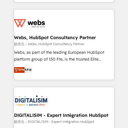
solve all your HubSpot challenges and improve user
sales, and service hubs • Built-in flexibility for
adoption, sales process and marketing results.
startups to global brands
Services 📚 Onboarding your team to HubSpot for
the first time 🔧 Designing and optimising your
HubSpot set-up for better results 🌐 Website design
and build using HubSpot 🔌 Integrating HubSpot
Webs, HubSpot Consultancy Partner
with other systems 🎓 Training your teams to be
提供元：Webs, HubSpot Consultancy Partner
HubSpot pros 📊 Lead generation services using
Webs, as part of the leading European HubSpot
HubSpot Why us? - SIX HubSpot Accreditations -
platform group of 150 Fte, is the trusted Elite
awarded by HubSpot after a rigorous process for
HubSpot CRM Partner offering you a roadmap on
Elite
4.8
CRM, Solutions Architecture, Onboarding , Data
maximizing EBITDA and achieving Commercial
Migration, Custom Integration & Platform
Excellence. With our targeted processes, we
Enablement -Onboarded over 500 businesses to
strengthen your digital transformation and minimize
HubSpot -Top 1% of partners worldwide -In-house
costs. As HubSpot's Advanced Accredited CRM
team of 25+ experts Contact us today to help you
Implementation partner, we provide expertise to
get more from your investment in HubSpot.
drive your business forward. Since 2015 we are fully
www.bbdboom.com
dedicated to HubSpot and with an experienced
DIGITALISIM - Expert Intégration HubSpot
team (50+), we work with reputable companies in
提供元：DIGITALISIM - Expert Intégration HubSpot
B2B sectors such as manufacturing, SaaS and