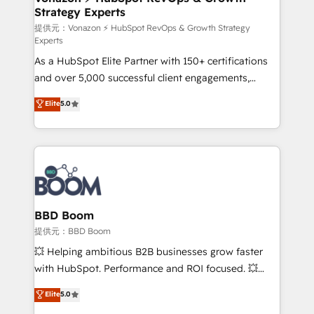
Strategy Experts
pour aligner les équipes marketing, commerciales et
support client (data migration, synchronisation API,
提供元：Vonazon ⚡ HubSpot RevOps & Growth Strategy
Experts
audit et maintenance) ➤ La création de sites internet
As a HubSpot Elite Partner with 150+ certifications
de conversion qui transforment les visiteurs en
and over 5,000 successful client engagements,
opportunités d'affaires ➤ La mise en place de
Vonazon turns marketing complexity into
stratégies d'acquisition marketing (SEO, SEA,
Elite
5.0
measurable, scalable growth. From onboarding to
inbound, automatisation marketing, ABM, IA,
enterprise-grade campaigns, our in-house team
emailing) Informations clés : - 10 ans d'expérience -
builds scalable strategies that drive long-term
100+ intégrations CRM HubSpot réussies - 40
revenue. ⚙️ HubSpot Integration & Optimization •
experts conseil - 150 certifications HubSpot
Seamless CRM, CMS, and automation setup •
cumulées
Complex platform migrations and data cleanups •
Custom APIs and third-party integrations 📈 End-to-
BBD Boom
End Revenue Acceleration • Lifecycle marketing and
提供元：BBD Boom
pipeline growth programs • Sales enablement tools
💥 Helping ambitious B2B businesses grow faster
and CRM optimization • Retention strategies with
with HubSpot. Performance and ROI focused. 💥
customer journey mapping 🏅 Elite-Level HubSpot
BBD Boom is the HubSpot partner that can help you
Elite
5.0
Execution • 750+ onboardings and 2,000+
to HubSpot Better. We work with your teams to
implementations • Deep expertise across marketing,