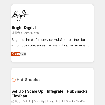
Growth-Driven Design Agency of the Year 🏆2015
automation, integration, and AI innovation to deliver
Became the 5th Agency to reach Diamond 🏆2014
lasting impact. We specialize in: • Turnkey and end-
HubSpot COS Performance Award 🏆2014 HubSpot
to-end HubSpot implementations • Onboarding for
COS Design Award 🏆2013 HubSpot Marketplace
Sales, Service, Marketing & Content Hubs • AI voice
Provider of the Year 🏆2011 Became a HubSpot
and chat agents, predictive automation, and smart
Bright Digital
Partner 📆Founded in 1997
workflows • Salesforce + HubSpot integration •
提供元：Bright Digital
RevOps and AI-driven sales enablement • Website
Bright is the #1 full-service HubSpot partner for
design and CMS development • ERP integration: SAP,
ambitious companies that want to grow smarter.
NetSuite, Microsoft Dynamics, … • Data cleansing
From HubSpot onboarding, to training, from
Elite
4.9
and CRM migration from any platform •
developing a new website to lead generation and
Client/member portals built on HubSpot • Custom
digital marketing; we do it all (and with great
and complex integrations: SAM.gov, GovWin,
results)! In short, our services include: - HubSpot
QuickBooks, PandaDoc, ClickUp, Shopify, Mapsly,
consultancy: onboarding, training, data migration -
WooCommerce, BuilderTrend, and more Experience
HubSpot development: websites, custom modules,
the difference — reach out to see how AI + HubSpot
integrations - Marketing & sales solutions: digital
can transform your business.
marketing, advertising, campaigns, content and
Set Up | Scale Up | Integrate | HubSnacks
FlexPlan
design We connect people, data and technology to
improve customer experiences. With our bright
提供元：Set Up | Scale Up | Integrate | HubSnacks FlexPlan