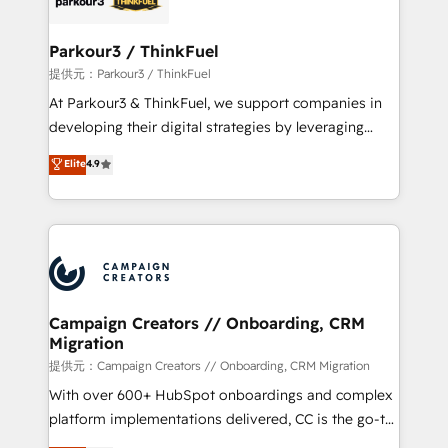
automation, and revenue intelligence to help
companies scale faster and smarter. 🔹 BOOMS:
Parkour3 / ThinkFuel
Demand generation for all your buyers With BOOMS,
提供元：Parkour3 / ThinkFuel
you invest in 100% of your buyers, accelerating your
At Parkour3 & ThinkFuel, we support companies in
growth and positioning yourself as an undisputed
developing their digital strategies by leveraging
leader. 🔹 BOOST: Optimize your digital
technologies and automating their marketing and
Elite
4.9
transformation process A methodology designed to
sales processes to generate growth. Our offer spans
implement HubSpot effectively and optimize your
from Strategy to Operations. We specialize in CRM
digital processes. 🔹 Trusted by Industry Leaders
onboarding and implementation, web design, sales
With an average rating of 4.9/5 and a proven track
& marketing automation, and digital marketing. With
record of business transformation, our growth-first
extensive experience working with tech companies
approach has helped brands dominate their
and manufacturers since 2002, we are committed to
markets.
empowering our clients and developing their
Campaign Creators // Onboarding, CRM
Migration
autonomy. Get to grips with HubSpot through
guided implementation and seamless integration of
提供元：Campaign Creators // Onboarding, CRM Migration
the CRM platform into your digital ecosystem. Would
With over 600+ HubSpot onboardings and complex
you like support in deploying your inbound
platform implementations delivered, CC is the go-to
marketing strategy? We'll provide support tailored
Elite Solutions Partner for businesses ready to