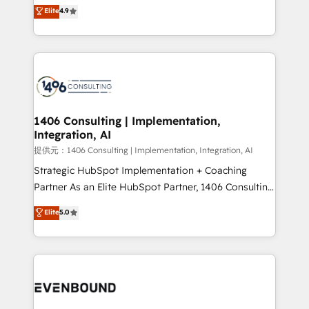
putting Customer Experience at the center by
Elite
4.9
represent key aspects of the project's success.
creating digital environments capable of integrating
people, processes and data. We offer the best
digital solutions on the market, ranging from CRM
processes and technologies to digital strategy, from
marketing automation to online and offline sales
processes through Customer Service Management,
allowing companies to optimize processes and meet
1406 Consulting | Implementation,
Integration, AI
the needs of the customer. We are part of Impresoft
Group, a group of specialized and complementary
提供元：1406 Consulting | Implementation, Integration, AI
companies that divide their offer into 4
Strategic HubSpot Implementation + Coaching
Competence Centers: Smart Manufacturing,
Partner As an Elite HubSpot Partner, 1406 Consulting
Customer First, Enabling Technologies & Security.
helps mid-market revenue teams transform how
Elite
5.0
The synergies generated by these integrations,
they sell, market, and serve. We don't just build your
together with the combination of talents, skills,
HubSpot—we teach your team to own it, then stay
solutions and services, have allowed the group to
to help you keep winning. What We Do ⚙️ CRM
build an unrivaled offering portfolio on the market
Implementations across Marketing, Sales, Service,
to accompany companies on their digital
Data & Content 📈 Sales & Marketing Alignment +
transformation journey.
Revenue Team Enablement 🤖 Breeze AI & Custom