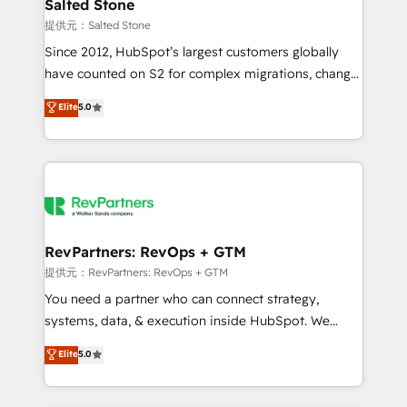
we turn complexity into clarity, human at global
Salted Stone
scale. 🏆 HubSpot’s CEO called us “the partner of the
提供元：Salted Stone
future.” Others agree it is proof of trust built through
Since 2012, HubSpot’s largest customers globally
measurable impact.
have counted on S2 for complex migrations, change
management, systems integration, and creative
Elite
5.0
solutions that deliver measurable impact and
transform brand experiences As one of the few full-
service creative agencies in the HubSpot
ecosystem, we blend strategy, technology, & award-
winning design to build scalable, globally
regionalized HubSpot websites, integrated
marketing campaigns, & RevOps frameworks that
RevPartners: RevOps + GTM
fuel long-term success We connect the entire
提供元：RevPartners: RevOps + GTM
customer lifecycle through seamless integrations,
You need a partner who can connect strategy,
ensure long-term adoption with change-
systems, data, & execution inside HubSpot. We
management programs, and align marketing, sales,
bridge the gap where most agencies fall short by
Elite
5.0
and service to drive sustainable growth With 6 key
combining GTM strategy with technical execution to
HubSpot accreditations and experience across
solve the right problem with the right solution. As the
hundreds of organizations in dozens of industries,