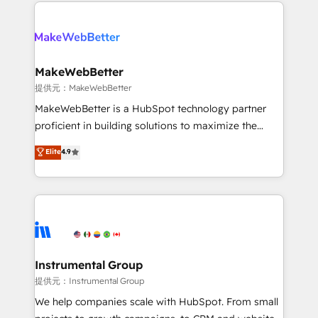
only firm in the world to hold Elite Partner
there’s a good chance one of our globally integrated
Accreditations with both HubSpot and Clay, our
teams has worked with clients just like you Let’s
clients gain a unique advantage in CRM architecture,
explore whether S2 is the partner you’ve been
pipeline generation, data intelligence, and go-to-
looking for...and get your next big initiative moving!
market execution. Why B2B Businesses Choose RP: -
MakeWebBetter
Secure: Soc2 compliant 🛡️ - Pricing: Implementations
提供元：MakeWebBetter
starting at $1,5k 💵 - Speed: Launch in 14 days ⚡ -
MakeWebBetter is a HubSpot technology partner
Global: 75+ RPers across five continents 🌐 - Scale:
proficient in building solutions to maximize the
Largest organically grown & fastest tiering Elite
operational efficiency of HubSpot. The fastest-
Elite
4.9
HubSpot Partner 🪴 - Sales Hub: More
growing tech-enabler & facilitator, MakeWebBetter,
implementations than any other Partner 💻 -
hands you the blend of HubSpot expertise &
Migrations: We convert Salesforce addicts to
eminent solutions & integrations. Trust us to
HubSpot evangelists 🧡 Don't hire a marketing
streamline your HubSpot experience. 🚀HubSpot
agency for an Ops problem. Don't hire a technical
Elite Partners with 10+ years of HubSpot experience
agency for a growth problem. Hire a partner built to
🤝HubSpot Premier Integration partner 🤝Google
solve both.
Premier Partner 2023 🌟5 HubSpot Accreditations 🌟
Instrumental Group
Won HubSpot Theme Challenge 2021 🌟INBOUND’19
提供元：Instrumental Group
HubSpot Rising Star Why us? Harnessing the full
We help companies scale with HubSpot. From small
potential of the powerful HubSpot CRM. ✔️A team of