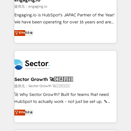
e de mais de 150 softwares globais permitindo
提供元：engaging.io
contratar e pagar a HubSpot em reais com nota
Engaging.io is HubSpot's JAPAC Partner of the Year!
fiscal no Brasil e gerar economia de até 50% na
We have been operating for over 16 years and are
contratação de softwares internacionais.
one of HubSpot's most experienced and technically
Elite
5.0
Oferecemos ainda agentes de IA especializados em
capable Agency Partners globally. We specialise in
HubSpot que automatizam tarefas executam rotinas
complex CRM migrations, implementations,
no CRM e mantêm os dados organizados, como um
integrations, custom CMS portal development,
especialista operando a plataforma 24/7. Hoje 300+
design & UX for mid to large to multi national
empresas em 13 países utilizam a Nexforce. Somos
businesses. Our teams are based in North America
a maior parceira da HubSpot na América Latina e
and APAC. We are HubSpot's top-ranked Advanced
líder no ranking global de sucesso do cliente da
Implementation Certified Partner and we contribute
Sector Growth 🚀🇨🇦🇺🇸
HubSpot.
to their advisory council. We strive to do 'good work
提供元：Sector Growth 🚀🇨🇦🇺🇸
with good people' and have worked with incredible
🚀 Why Sector Growth? Built for teams that need
brands. You can see some of them on our website,
HubSpot to actually work - not just be set up. 🔧
along with plenty of case studies.
HubSpot Experts: Onboarding, migrations,
Elite
5.0
automation, and training built for adoption. ⚡ Highly
Technical Execution: ERP, EMR and Custom
Integrations; complex builds delivered in weeks, not