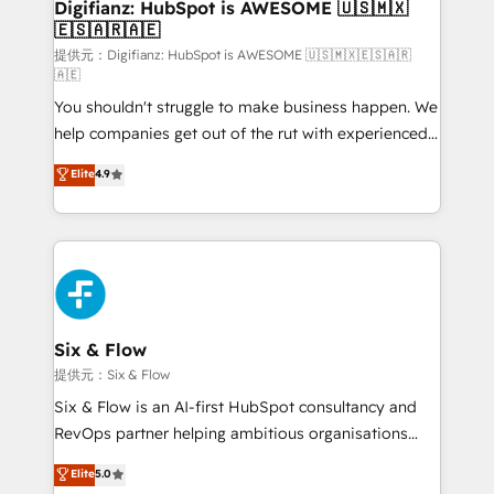
Transformation / Web Development • RevOps &
Digifianz: HubSpot is AWESOME 🇺🇸🇲🇽
🇪🇸🇦🇷🇦🇪
Sales Consulting • Marketing Automation What
makes us different? 🚀 Top 0.5% of global HubSpot
提供元：Digifianz: HubSpot is AWESOME 🇺🇸🇲🇽🇪🇸🇦🇷
🇦🇪
agencies ⚙️ The strongest technical ability and
You shouldn't struggle to make business happen. We
integration capabilities 💼 Consultative, long-term
help companies get out of the rut with experienced,
partners who will embed ourselves into your
process-oriented teams implementing HubSpot
business, processes and systems 🏢 We specialise in
Elite
4.9
Marketing, Sales, Service, CMS and Operations Hub,
working with mid-market and enterprise
so selling and actually engaging with your customers
organisations, global organisations and those with
feels easy and pain-free. We are a top ranked
complex use cases 🏆 CRM Implementation,
HubSpot Elite Partner, winner of Rookie of the Year
Platform Enablement, Custom Integration and
and Customer First Awards, 4.9/5 rating in HubSpot
Onboarding Accredited 🔐 ISO27001 & ISO9001
Reviews and 4.9/5 rating in Clutch Reviews. Digifianz
Certified
helps the following industries: logistics & 3PL, home
Six & Flow
improvement & construction, branding and
提供元：Six & Flow
commercialization, real estate, health, education,
Six & Flow is an AI-first HubSpot consultancy and
SaaS, Software Dev & IT and consulting, make the
RevOps partner helping ambitious organisations
most out of their HubSpot experience operating in
grow with clarity, confidence, and intelligence.
Elite
5.0
the United States, EU, UAE, Mexico and Latin
Operating across the UK, Netherlands, Ireland, and