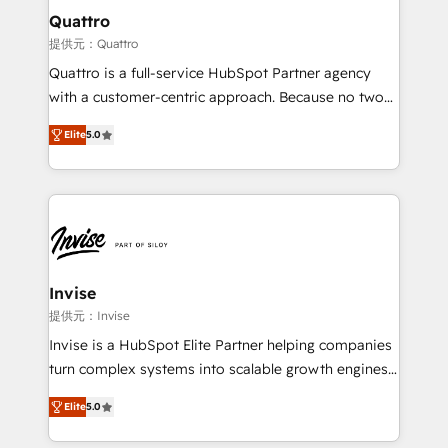
service operations with AI, designing and building
Quattro
your website, and we drive growth through Account-
提供元：Quattro
Based Marketing, SEO, SEA and many other tactics.
Quattro is a full-service HubSpot Partner agency
No worries, we will advise you in which to deploy
with a customer-centric approach. Because no two
and help you to get the best measurable ROI. This
clients have the same needs, Quattro offer a
brings us to our mission; to effectively guide as
Elite
5.0
bespoke approach for every client. Services include
much Benelux companies as possible to be
business growth strategies, sales enablement, CRM
commercially successful.
set-up, Migrations, Integrations, Enterprise level
Sales Hub, Marketing Hub, Customer Support Hub,
Ops Hub Software, inbound marketing strategy,
content strategies, branding, HubSpot CMS,
bespoke web apps and growth driven design
Invise
websites. Experienced in helping Global B2B
提供元：Invise
Manufacturers, Fintech, Professional Services, IT and
Invise is a HubSpot Elite Partner helping companies
SaaS industries.
turn complex systems into scalable growth engines.
We combine strategy, technology and change
Elite
5.0
management to drive measurable results. As part of
the fast-growing Siloy Group, we unite more than