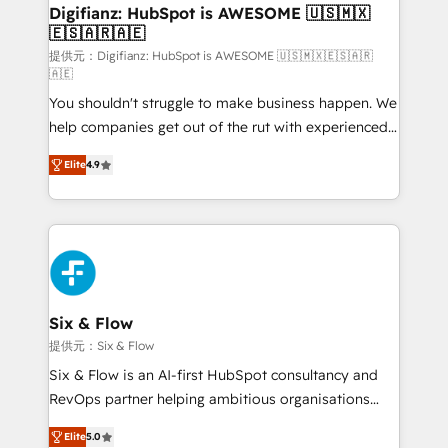
framework, meaning we've been accredited by
Digifianz: HubSpot is AWESOME 🇺🇸🇲🇽
🇪🇸🇦🇷🇦🇪
HubSpot and vetted by the CCS, which means we
can support public sector companies as well the
提供元：Digifianz: HubSpot is AWESOME 🇺🇸🇲🇽🇪🇸🇦🇷
🇦🇪
other ones listed in our profile. Our services: -
You shouldn't struggle to make business happen. We
HubSpot implementation - HubSpot CMS website
help companies get out of the rut with experienced,
build We can do lots of things. But everything we do
process-oriented teams implementing HubSpot
is there for you to: - Grow revenue, and run your
Elite
4.9
Marketing, Sales, Service, CMS and Operations Hub,
business more efficiently - Build stronger
so selling and actually engaging with your customers
relationships with customers - Make better
feels easy and pain-free. We are a top ranked
decisions with data - Find a new voice and reach
HubSpot Elite Partner, winner of Rookie of the Year
more people - Get the most out of your HubSpot
and Customer First Awards, 4.9/5 rating in HubSpot
investment
Reviews and 4.9/5 rating in Clutch Reviews. Digifianz
helps the following industries: logistics & 3PL, home
Six & Flow
improvement & construction, branding and
提供元：Six & Flow
commercialization, real estate, health, education,
Six & Flow is an AI-first HubSpot consultancy and
SaaS, Software Dev & IT and consulting, make the
RevOps partner helping ambitious organisations
most out of their HubSpot experience operating in
grow with clarity, confidence, and intelligence.
the United States, EU, UAE, Mexico and Latin
Elite
5.0
Operating across the UK, Netherlands, Ireland, and