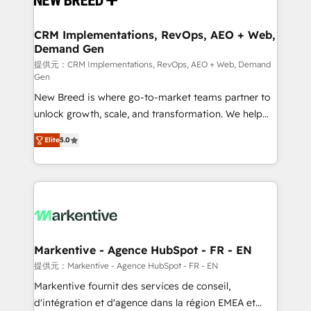
定の代行ではなく、設計の責任」を引き受け、部門横断
technical development team. - 19 HubSpot-certified
の統合・浸透・変革管理を実行します。 ▸ CMS戦略設
trainers to drive platform adoption. 📈 Revenue
CRM Implementations, RevOps, AEO + Web,
計・構築：リード獲得・CVR・SEOを前提にした情報設
Demand Gen
Generation - Full-funnel marketing and high-
計・導線設計・テンプレート設計をContent Hubで一体
performance advertising via Point Success Media. -
提供元：CRM Implementations, RevOps, AEO + Web, Demand
Gen
提供。 ▸ 既存CRM・MAからの移行支援：Salesforce・
Expert deployment of Breeze AI and custom agents
Marketo・Pardot等からの移行、カスタム設計、履歴
New Breed is where go-to-market teams partner to
to automate growth. 🏆 Elite Excellence - 8 platform
データ移行と活用設計まで。 ▸ AEO対応：ChatGPT・
unlock growth, scale, and transformation. We help
accreditations and deep HIPAA-compliance
Perplexity等のAI検索からの流入・引用を前提にコンテ
companies activate HubSpot’s AI-powered
expertise. - A team of 250+ experts dedicated to
Elite
5.0
ンツとサイト構造を最適化。 🏆 なぜ100incを選ぶの
customer platform and operationalize HubSpot’s
your resilient growth.
か？ ✓ HubSpot Eliteパートナー認定 ✓ HubSpotアワ
Loop Marketing framework through expert-led
ード受賞・HUGリーダー ✓ ISO27001:2022 /
services, smart agents, and purpose-built apps,
ISO9001:2015 取得 ✓ 400社以上の導入実績 ✓
tailored to your business. Together, we unlock
HubSpot大百科 出版 CRM・AI活用に関するご相談、現
results, fast. ⚙️CRM & RevOps: Align all Hubs to your
状整理の壁打ちなど、構想段階からお気軽にお問い合わ
buyer journey for clean data, scalability, & reporting.
せください。
🎯Demand Gen & ABM: Drive pipeline with inbound,
Markentive - Agence HubSpot - FR - EN
ABM, AEO, SEO, & paid media. 👩‍💻Web Design:
提供元：Markentive - Agence HubSpot - FR - EN
Build high-performing websites with UX, messaging,
Markentive fournit des services de conseil,
& conversion strategy that drive results. 🤖AI
d'intégration et d'agence dans la région EMEA et