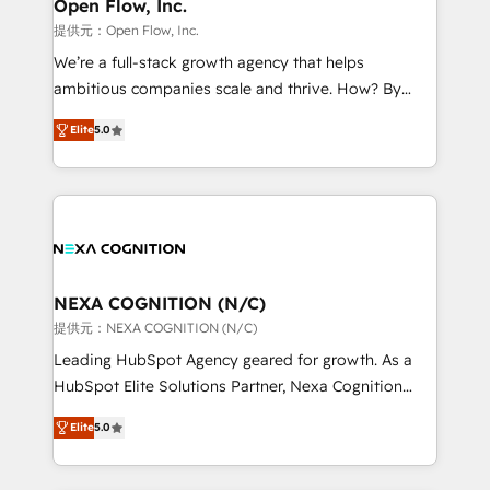
distribution, commercial real estate, technology,
Open Flow, Inc.
built to scale.
finserv/fintech, IT managed services, transportation
提供元：Open Flow, Inc.
& logistics, energy/solar, staffing and recruiting,
We’re a full-stack growth agency that helps
media, healthcare and government contractors. Our
ambitious companies scale and thrive. How? By
scope of services encompasses Platform Solutions,
upgrading and streamlining every single revenue-
Technical Solutions, Enablement Solutions, Digital
Elite
5.0
generating aspect of your business. We’re proud
Solutions and Growth Solutions. As a fully
HubSpot Elite Solutions Partners and devout CRM
accredited and five-star rated firm, Wendt Partners
nerds who can harness HubSpot’s custom digital
brings a deep bench of expertise to each client
tools to improve each touchpoint of your customer
engagement. In addition, we are SOC 2, ISO 27001,
experience. Working hand-in-hand with your team,
GDPR and HIPAA compliant for global IT security
we’ll assemble a RevOps machine that drives more
standards.
traffic, generates better leads and crushes your
NEXA COGNITION (N/C)
revenue goals. We've worked with thousands of
提供元：NEXA COGNITION (N/C)
HubSpot customers and we'd love to work with you
Leading HubSpot Agency geared for growth. As a
too! Clients come to us for: Advanced CRM solutions
HubSpot Elite Solutions Partner, Nexa Cognition
System Integrations both Custom and Native to
ranks in the top 1% of global HubSpot Partners and
HubSpot Data System Migrations between systems
Elite
5.0
has been one of the longest-standing partners since
to HubSpot New lead generation strategies Time-
2012. We empower businesses to harness the full
saving automations Fresh growth campaigns Robust