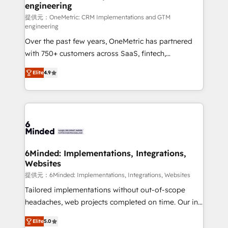
engineering
that simplify complexity, boost performance, and
turn innovation into real impact. 🌍 Highlights •
提供元：OneMetric: CRM Implementations and GTM
engineering
HubSpot Partner since 2012 • 2022 EMEA Impact
Over the past few years, OneMetric has partnered
Award: Best Integration • 150+ successful HubSpot
with 750+ customers across SaaS, fintech,
projects • Clients in 30+ industries • Proprietary
healthcare, real estate, and other industries. With
technology for integrations • Multilingual team:
Elite
4.9
150+ HubSpot-certified experts, we deliver scalable
English, Spanish, Portuguese & Italian 👉 Grow
solutions to complex GTM and RevOps challenges.
smarter with AI and HubSpot.
Our Expertise 🔹 Onboarding & Implementation:
Accredited HubSpot Partner, ensuring smooth setup
tailored to your GTM motion. 🔹 Migrations: Move
from other CRMs to HubSpot without data loss or
downtime. 🔹 RevOps Strategy: Align teams,
6Minded: Implementations, Integrations,
Websites
processes, and data to drive revenue efficiency. 🔹
Integrations: Connect HubSpot with your tech stack
提供元：6Minded: Implementations, Integrations, Websites
for better adoption. 🔹 Custom Solutions: Build
Tailored implementations without out-of-scope
tailored apps, workflows, and configurations. We are
headaches, web projects completed on time. Our in-
SOC 2 Type II and ISO 27001 certified, reinforcing
house team of certified CRM architects, experts,
Elite
5.0
our commitment to data security and compliance. At
developers, designers, and marketers handles all