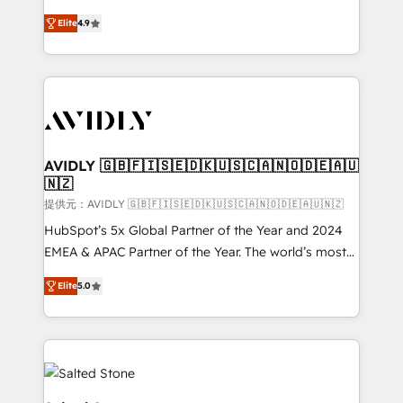
Strategy: Activate Breeze Agents, configure HubSpot
North America. Avec plus de 115 experts en
AI, & maximize AEO with tailored AI services. 🧩
Elite
4.9
marketing automation, Growth, Revops, CRM et
Integrations: Extend HubSpot with custom
webdesign. Markentive is both a consulting firm, a
integrations, hosting, & maintenance.
digital agency and an integrator. With over 115
experts in marketing automation, growth, revops,
CRM and webdesign (We focus on EMEA - USA
customers).
AVIDLY 🇬🇧🇫🇮🇸🇪🇩🇰🇺🇸🇨🇦🇳🇴🇩🇪🇦🇺
🇳🇿
提供元：AVIDLY 🇬🇧🇫🇮🇸🇪🇩🇰🇺🇸🇨🇦🇳🇴🇩🇪🇦🇺🇳🇿
HubSpot’s 5x Global Partner of the Year and 2024
EMEA & APAC Partner of the Year. The world’s most
experienced and fully accredited HubSpot Solutions
Elite
5.0
Partner. 🚀 With 2,750+ HubSpot projects delivered
and 370+ specialists across EMEA, APAC and NAM,
we de-risk complex CRM programmes and
accelerate ROI across every HubSpot Hub. 🧭 From
multi-region migrations to AI-powered automation,