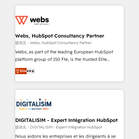
sales, and service hubs • Built-in flexibility for
adoption, sales process and marketing results.
startups to global brands
Services 📚 Onboarding your team to HubSpot for
the first time 🔧 Designing and optimising your
HubSpot set-up for better results 🌐 Website design
and build using HubSpot 🔌 Integrating HubSpot
Webs, HubSpot Consultancy Partner
with other systems 🎓 Training your teams to be
提供元：Webs, HubSpot Consultancy Partner
HubSpot pros 📊 Lead generation services using
Webs, as part of the leading European HubSpot
HubSpot Why us? - SIX HubSpot Accreditations -
platform group of 150 Fte, is the trusted Elite
awarded by HubSpot after a rigorous process for
HubSpot CRM Partner offering you a roadmap on
CRM, Solutions Architecture, Onboarding , Data
Elite
4.8
maximizing EBITDA and achieving Commercial
Migration, Custom Integration & Platform
Excellence. With our targeted processes, we
Enablement -Onboarded over 500 businesses to
strengthen your digital transformation and minimize
HubSpot -Top 1% of partners worldwide -In-house
costs. As HubSpot's Advanced Accredited CRM
team of 25+ experts Contact us today to help you
Implementation partner, we provide expertise to
get more from your investment in HubSpot.
drive your business forward. Since 2015 we are fully
www.bbdboom.com
dedicated to HubSpot and with an experienced
DIGITALISIM - Expert Intégration HubSpot
team (50+), we work with reputable companies in
提供元：DIGITALISIM - Expert Intégration HubSpot
B2B sectors such as manufacturing, SaaS and
Nous aidons les entreprises et les dirigeants à se