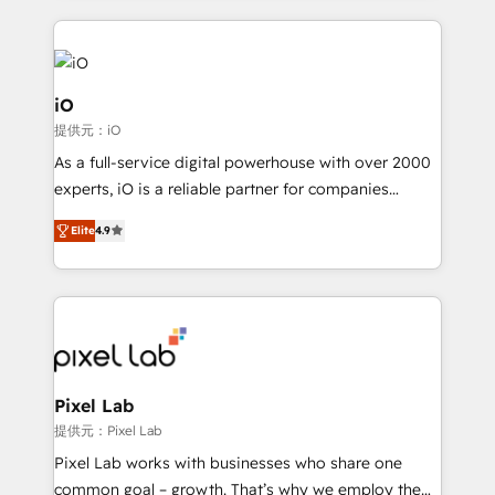
250+ HubSpot experts across Europe – ready to
build a CRM architecture optimized to support your
business goals. Talk to us if you’re looking to: -
Connect marketing, sales and operations around one
iO
reliable source of truth - Unlock the full value of your
提供元：iO
CRM and marketing data, not just implement a
As a full-service digital powerhouse with over 2000
system - Accelerate impact with a partner who
experts, iO is a reliable partner for companies
understands both strategy and technology
looking to strengthen their position in the fields of
Elite
4.9
marketing, technology, content, strategy and
creation. iO combines in-depth knowledge on both
the marketing and technology end of HubSpot,
creating impactful inbound marketing strategies
from end-to-end. Teams of marketing specialists,
developers, copywriters and designers work side by
side to meet the specific demands of every client
Pixel Lab
and project. Dedicated HubSpot teams combine all
提供元：Pixel Lab
skills for HubSpot projects from strategy to
Pixel Lab works with businesses who share one
implementation and training. Skilled in-house
common goal – growth. That’s why we employ the