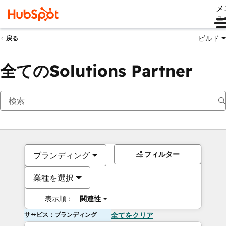
メ
ュ
ビルド
戻る
全てのSolutions Partner
フィルター
ブランディング
業種を選択
表示順：
関連性
サービス：ブランディング
全てをクリア