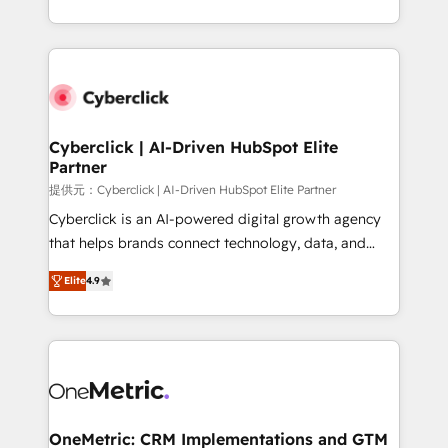
America. From casual user to super fan: make
Canada, we’ve delivered thousands of successful
HubSpot an experience you LOVE!
HubSpot projects for mid-market and enterprise
clients worldwide, with over 10 years experience. We
combine HubSpot, data, and AI to design connected
go-to-market systems that align people, process,
and technology for predictable, scalable revenue
Cyberclick | AI-Driven HubSpot Elite
Partner
growth. Our expertise spans RevOps, CRM and data
architecture, AI enablement, and strategic marketing,
提供元：Cyberclick | AI-Driven HubSpot Elite Partner
delivered through our proprietary FLAIR framework
Cyberclick is an AI-powered digital growth agency
for responsible AI adoption. As a HubSpot Elite
that helps brands connect technology, data, and
Partner and ISO 27001:2022 certified consultancy,
creativity to achieve measurable results. Founded in
Elite
4.9
we blend strategy, creativity, and technology to help
Barcelona and operating across Spain, LATAM, and
organisations scale smarter and grow stronger.
the UK, we support global companies in building
smarter marketing, sales, and customer success
strategies. As the only HubSpot Elite Partner in
Iberia (Spain & Portugal), we combine human insight
with intelligent automation to drive sustainable
growth. Our multidisciplinary team designs solutions
OneMetric: CRM Implementations and GTM