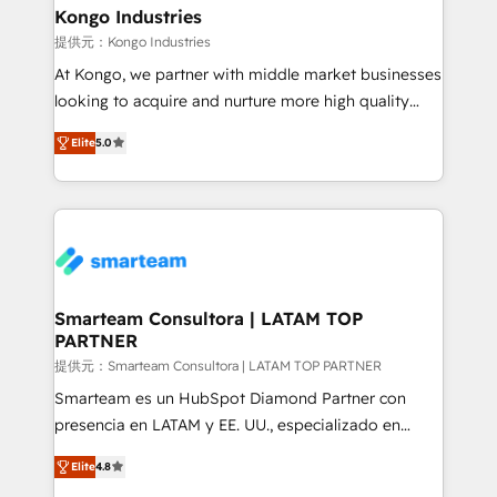
and technology around a single source of truth to
Kongo Industries
support sustainable growth and better decision-
提供元：Kongo Industries
making. Working with clients locally and globally, our
At Kongo, we partner with middle market businesses
expertise includes HubSpot onboarding and CRM
looking to acquire and nurture more high quality
implementation, automation, sales and customer
leads. We use digital media, marketing cloud,
experience strategy, web development, integrations,
Elite
5.0
automation and software integration to drive sales
and data-driven campaigns. Winners of the first
and, deliver clarity on marketing expenditure.
Global HEART Award, Yamini Rogan, CEO of
HubSpot said "We love the impact you are having in
the community - we are so glad to work with you."
Connect with us to see how we can do better and be
better together 🏆
Smarteam Consultora | LATAM TOP
PARTNER
提供元：Smarteam Consultora | LATAM TOP PARTNER
Smarteam es un HubSpot Diamond Partner con
presencia en LATAM y EE. UU., especializado en
implementaciones de HubSpot, integraciones API y
Elite
4.8
optimización de procesos comerciales con IA. Con