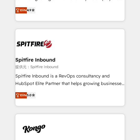
developers are building HubSpot CMS websites and
latest innovations in disruptive technology in our
complex API integrations with external platforms.
Elite
4.9
approach to web design, sales enablement and
Working from several campuses across Belgium, The
inbound marketing that deliver month-on-month
Netherlands, Denmark and Sweden, iO currently
growth for our client's businesses. These methods
supports the growth of big and small companies
are confirmed by data-driven results so you can see
such as Brussels Airport, Volvo, Farmaline, Agilitas,
exactly where your marketing budget is being used
Streamz and Michelin.
and how. In a few months, you can boost leads, ROI
and overall revenue to a level not feasible with
Spitfire Inbound
traditional methods. If you’re a frustrated marketing
提供元：Spitfire Inbound
manager or business owner sick of wasting budget
Spitfire Inbound is a RevOps consultancy and
with generic agencies and their outdated methods,
HubSpot Elite Partner that helps growing businesses
we are here to help. We help ambitious businesses
design predictable, scalable revenue-driving
just like yours attract more high-quality leads
Elite
5.0
strategies. With offices in South Africa and London,
throughout each stage of the buying cycle with
we take a RevOps-led approach that aligns sales,
conversion-ready websites, engaging content
marketing & service, breaks down silos, and gives
specifically targeted to your key audiences and
teams the clarity to operate efficiently and with
enable sales teams with the process, technology and
confidence. We deliver end to end strategy and
training to smash targets.
implementation, aligning people, processes, data