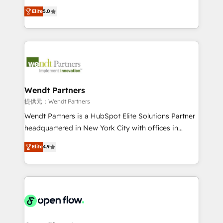
along with plenty of case studies.
HubSpot Experts: Onboarding, migrations,
Elite
5.0
automation, and training built for adoption. ⚡ Highly
Technical Execution: ERP, EMR and Custom
Integrations; complex builds delivered in weeks, not
months. 🤖 AI Consulting & Agents: AI-powered
workflows; automation agents; process optimization
inside HubSpot. 🏆 Industry Experience: 🏥
Healthcare: HIPAA implementations; secure data
Wendt Partners
workflows 💼 Financial Services: compliant
提供元：Wendt Partners
workflows; audit-ready reporting ⚖️ Legal: client
Wendt Partners is a HubSpot Elite Solutions Partner
intake; pipeline and document workflows 🛒 E-
headquartered in New York City with offices in
Commerce: Shopify, WooCommerce; lifecycle and
Toronto, London and Melbourne. As a global
revenue automation 🏢 Real Estate: deal pipelines;
Elite
4.9
HubSpot partner, we specialize in working with
portfolio and lifecycle management 🏭
sophisticated B2B companies to implement the
Manufacturing: ERP integrations; operational
HubSpot CRM platform across client organizations.
alignment 🛡️ Compliance & Data Considerations:
Our vertical market expertise includes
HIPAA-aware; CASL-compliant; GDPR-ready
industrial/manufacturing, professional services,
implementations where required 💡 Why 500+
architecture/engineering/construction (AEC),
Clients Choose Us: Elite Partner; technical, fast, and