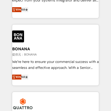
expect from your systems integrator and deliver all
the agency services you'd expect from your
Elite
5.0
HubSpot Solutions Partner. As one of the UK's
longest-standing partners, we are experts at
maximising the value of the HubSpot platform and
building an integrated growth stack that brings your
business, operational and technical requirements to
life, and creates a 360˚ view of your customer to
help your teams do more. We specialise in HubSpot
BONANA
technical services, website design and development
提供元：BONANA
as well as agency services that help set you up for
We’re here to ensure your commercial success with a
success. Now, more than ever you need to connect
seamless and effective approach. With a Senior
and align your website and marketing to sales and
team that has 10+ years of experience in HubSpot,
customer service. It's time to empower your teams
Elite
5.0
we have a deep understanding of SaaS, Business
to create great customer experiences that generate
Services and E-commerce together with Retail. We
more leads, close more business and engage your
streamline and enhance your Sales, Marketing &
customers. Let's work side-by-side to make it
Service efforts, providing insights in your
happen.
commercial operations. We're good at RevOps,
automating and optimizing your marketing, sales &