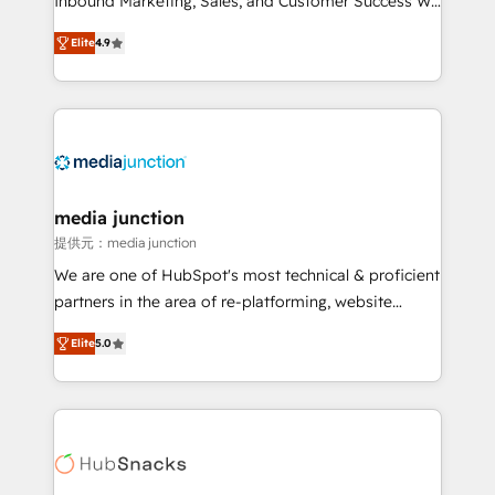
Inbound Marketing, Sales, and Customer Success We
specialize in driving revenue growth for companies
Elite
4.9
across industries through tailored marketing, sales,
and customer success strategies, utilizing RevOps
methodologies. As Latin America's largest HubSpot
partner and a global leader in education market, we
offer unparalleled insights. Operating in five
countries—Brazil, UAE (Abu Dhabi/Dubai/Sharjah),
Mexico, USA, and Portugal—we've executed over a
media junction
hundred successful operations. Our approach,
提供元：media junction
rooted in RevOps principles, integrates analysis,
We are one of HubSpot's most technical & proficient
training, planning, and qualification. Leveraging
partners in the area of re-platforming, website
technology, data analytics, CRM optimization, and
design & development. We specialize in multi-hub
inbound marketing tactics, we focus on
Elite
5.0
implementations for mid-market & enterprise
understanding, nurturing, and converting leads.
companies. We are woman-owned, powered by
Partner with us to unlock your business's full
coffee, and we ❤️ dogs. We produce award-winning
potential and achieve sustained growth in today's
work for our clients. 🏆2023 Technical Expertise
competitive market.
Impact Award 🏆2022 Technical Expertise Impact
Award 🏆2022 Platform Migration Excellence Impact