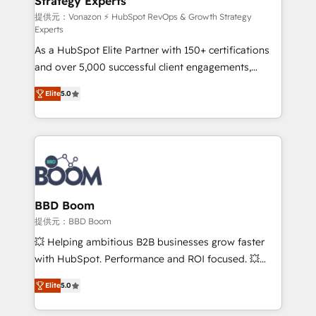
Strategy Experts
pour aligner les équipes marketing, commerciales et
support client (data migration, synchronisation API,
提供元：Vonazon ⚡ HubSpot RevOps & Growth Strategy
Experts
audit et maintenance) ➤ La création de sites internet
As a HubSpot Elite Partner with 150+ certifications
de conversion qui transforment les visiteurs en
and over 5,000 successful client engagements,
opportunités d'affaires ➤ La mise en place de
Vonazon turns marketing complexity into
stratégies d'acquisition marketing (SEO, SEA,
Elite
5.0
measurable, scalable growth. From onboarding to
inbound, automatisation marketing, ABM, IA,
enterprise-grade campaigns, our in-house team
emailing) Informations clés : - 10 ans d'expérience -
builds scalable strategies that drive long-term
100+ intégrations CRM HubSpot réussies - 40
revenue. ⚙️ HubSpot Integration & Optimization •
experts conseil - 150 certifications HubSpot
Seamless CRM, CMS, and automation setup •
cumulées
Complex platform migrations and data cleanups •
Custom APIs and third-party integrations 📈 End-to-
BBD Boom
End Revenue Acceleration • Lifecycle marketing and
提供元：BBD Boom
pipeline growth programs • Sales enablement tools
💥 Helping ambitious B2B businesses grow faster
and CRM optimization • Retention strategies with
with HubSpot. Performance and ROI focused. 💥
customer journey mapping 🏅 Elite-Level HubSpot
BBD Boom is the HubSpot partner that can help you
Execution • 750+ onboardings and 2,000+
Elite
5.0
to HubSpot Better. We work with your teams to
implementations • Deep expertise across marketing,
solve all your HubSpot challenges and improve user