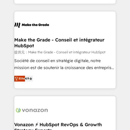
Accreditation, securely sync data across... 🔄 any
HubSpot into a genuine growth engine. Named
apps, in any direction. Stuck on your old CRM..?
HubSpot's Global Partner of the Year in 2024,
Migrate | seamlessly off your old CRM onto a clean
consistently ranked among their top 5 partners
new HubSpot portal with Advanced Website and
worldwide, and with over 15 years in the ecosystem,
CRM Migrations using our in-house "HubScrub" Tool.
Huble has built a track record that speaks for itself.
One company, one operating model, delivering
Make the Grade - Conseil et intégrateur
HubSpot
across offices and consulting teams in the UK, USA,
Canada, Germany, France, Belgium, Singapore, and
提供元：Make the Grade - Conseil et intégrateur HubSpot
South Africa. Certified compliant with ISO/IEC
Société de conseil en stratégie digitale, notre
27001:2022 and ISO 9001:2015 across all seven
mission est de soutenir la croissance des entreprises
international offices and 175+ employees.
B2B à travers l’acquisition de nouveaux clients,
Elite
4.9
l'intégration CRM et le développement des revenus
auprès de vos comptes existants. En France et à
l'international, nous travaillons avec des ETI
ambitieuses, des grands groupes voulant aller au-
delà d’une simple transformation digitale et des
startups florissantes. Nos 3 grandes expertises sont :
➤ L’intégration de CRM et de méthodologie RevOps
Vonazon ⚡ HubSpot RevOps & Growth