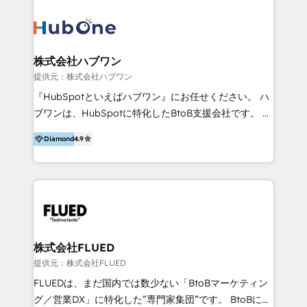
across marketing, sales, and service. Ready to grow
validato da oltre 350 manager: inizia con una precisa
your business with a proven and reliable HubSpot
mappatura dei canali di acquisizione dei contatti e
Diamond Partner? 👉Connect with TRooInbound
dei processi aziendali. Siamo accreditati da
today (https://www.trooinbound.com/contact-us)
HubSpot come fornitore ufficiale per le integrazioni
株式会社ハブワン
tra il CRM e altri sistemi aziendali, tra cui SAP,
提供元：株式会社ハブワン
AS400, TeamSystem. HubSpot ci ha riconosciuto
『HubSpotといえばハブワン』にお任せください。 ハ
come formatori ufficiali per l'adozione del CRM in
ブワンは、HubSpotに特化したBtoB支援会社です。 ノ
azienda: il tasso di utilizzo dello strumento è oltre il
ーコードCMS構築、CRM／MA／SFAの設計・運用、他
50% più alto tra i nostri clienti rispetto le altre
Diamond
4.9
システムAPI連携・開発、営業定着支援、カスタマーサ
aziende. Lavoriamo con aziende B2B tra i 5 e i 35
クセス体制の設計まで、ワンストップ完結できる支援体
milioni di fatturato per migliorare l’efficienza dei
制を整えています。 HubSpotの導入支援だけでなく、
processi, allineare marketing e vendite, e
現場で使い続けられる仕組み、売上と効率を両立するシ
massimizzare il ritorno sugli investimenti.
ナリオ設計まで含めてご提案。「導入して終わり」では
なく「成果が出るまで動き続ける」パートナーであるこ
と。それが、ハブワンのスタンスです。 また、
株式会社FLUED
HubSpotはもちろん、ferret One、WordPress、
提供元：株式会社FLUED
Movable Type（Power CMS）などの各種CMSを活用
FLUEDは、まだ国内では数少ない「BtoBマーケティン
し、延べ100社以上のBtoB企業のサイト制作経験をもと
グ／営業DX」に特化した”専門家集団”です。 BtoBに特