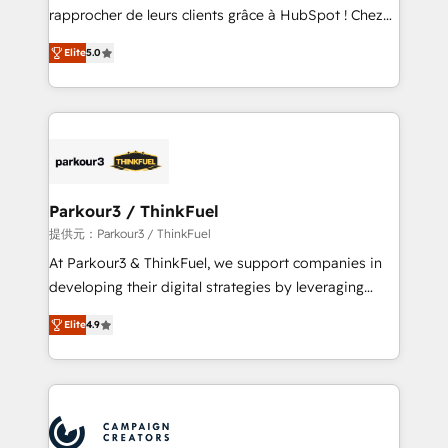
business services. We prepare a customized
rapprocher de leurs clients grâce à HubSpot ! Chez
business case that demonstrates the value and
DIGITALISIM, nous avons l'intime conviction que la
impact of your digital transformation, including a
Elite
5.0
réussite des entreprises passe par l’innovation web,
detailed financial rationale with a focus on ROI and
le marketing digital, et la relation client ! C'est
TCO. As a trusted extension of your team, we
pourquoi, nos experts sont à la fois capables de
believe in the power of partnership. Together, we
gérer votre projet de création de site internet, votre
embark on a transformational journey that sets your
référencement, votre stratégie digitale et le pilotage
business up for long-term success. Unlock your
et l'intégration d'HubSpot ! Les grandes phases d'un
business. If not now, when?
projet HubSpot avec DIGITALISIM : 🧽 Nettoyage,
Parkour3 / ThinkFuel
migration et intégration des bases de données. 🚀
提供元：Parkour3 / ThinkFuel
Développement des interfaces avec vos logiciels
At Parkour3 & ThinkFuel, we support companies in
métiers ⚙️ Configuration de la plateforme HubSpot
developing their digital strategies by leveraging
📈 Configuration de rapports et tableaux de bord 🤝
technologies and automating their marketing and
Book Process & Guidelines utilisateurs 🎓
Elite
4.9
sales processes to generate growth. Our offer spans
Formations des utilisateurs
from Strategy to Operations. We specialize in CRM
onboarding and implementation, web design, sales
& marketing automation, and digital marketing. With
extensive experience working with tech companies