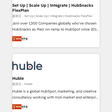
Award 🏆2020 Elite Solutions Partner 🏆2019
Set Up | Scale Up | Integrate | HubSnacks
FlexPlan
Integrations HubSpot Impact Award 🏆2019
Marketing Enablement HubSpot Impact Award 🏆
提供元：Set Up | Scale Up | Integrate | HubSnacks FlexPlan
2018 Website Design HubSpot Impact Award 🏆2017
Join over 1,500 Companies globally who've chosen
Website Design HubSpot Impact Award 🏆2016
HubSnacks as their on-ramp to HubSpot since 2014
Growth-Driven Design Agency of the Year 🏆2016
Simple pay-as-you-go plans that accelerate value...
Elite
4.9
Sales Enablement HubSpot Impact Award 🏆2015
1️⃣ Set Up | Onboarding New or Check-fixing existing
Growth-Driven Design Agency of the Year 🏆2015
HubSpot portals 2️⃣ Scale Up | 100% HubSpot Task
Became the 5th Agency to reach Diamond 🏆2014
Execution... Global 24/7 ... All Experts 3️⃣ Integrate |
HubSpot COS Performance Award 🏆2014 HubSpot
your entire Tech Stack with Custom Integrations
COS Design Award 🏆2013 HubSpot Marketplace
Slash months from your API Integration project... ⬅️
Provider of the Year 🏆2011 Became a HubSpot
Click "Contact Business" ⬅️ to access 150+ Kickstart
Partner 📆Founded in 1997
Integration templates that put HubSpot in the center
Huble
of your tech stack, syncing... 🛍️ Shopify or
提供元：Huble
WooCommerce 💲 Stripe or Paypal 💰 Sage or
Huble is a global HubSpot, marketing, and creative
Netsuite 🤖 Google or Microsoft ✍️ DocuSign or
consultancy working with mid-market and enterprise
PandaDoc 🌐 Avalara or Quaderno HubSnacks holds
businesses. We go beyond implementation, shaping
the rare Advanced "Custom Integrations"
Elite
4.9
the strategy, processes, and teams that turn