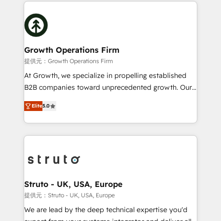
potential of HubSpot by combining strategic
help desk Unified revenue operations Dynamic
insights with technical excellence, we deliver
website development Award-winning creative
bespoke HubSpot solutions tailored to drive
design We live and breathe HubSpot and are ready
measurable growth and operational efficiency. Why
to take on real challenges!
Choose Nexa Cognition? 🚀 HubSpot Expertise: Our
Growth Operations Firm
certified team specialises in CRM implementation,
提供元：Growth Operations Firm
marketing automation, and revenue operations. 🤝
At Growth, we specialize in propelling established
Custom Solutions: From onboarding and
B2B companies toward unprecedented growth. Our
integrations, to RevOps and training. We align
focus is on fine-tuning and enhancing your growth,
HubSpot with your business needs. 🌟 Proven
Elite
5.0
sales, and marketing operations. Unlike conventional
Results: We’ve helped businesses of all sizes
marketing agencies, we dive deep into the
accelerate revenue growth, improve operational
operational aspects of your business, ensuring that
efficiency, and achieve ROI. 🔧 Flexible Service
each cog in your growth machine is well-oiled and
Packages: Choose ongoing support or project-based
functioning optimally. With our expertise in leading
solutions. We offer service packages designed to fit
platforms like Salesforce and HubSpot, we bring a
your requirements. Contact us today!
wealth of knowledge and experience to the table.
Struto - UK, USA, Europe
Our strategies are tailored to your business's unique
提供元：Struto - UK, USA, Europe
needs, ensuring a personalized approach that aligns
We are lead by the deep technical expertise you'd
with your growth objectives.