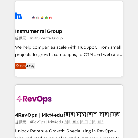
eminent solutions & integrations. Trust us to
there’s a good chance one of our globally integrated
streamline your HubSpot experience. 🚀HubSpot
teams has worked with clients just like you Let’s
Elite Partners with 10+ years of HubSpot experience
explore whether S2 is the partner you’ve been
🤝HubSpot Premier Integration partner 🤝Google
looking for...and get your next big initiative moving!
Premier Partner 2023 🌟5 HubSpot Accreditations 🌟
Instrumental Group
Won HubSpot Theme Challenge 2021 🌟INBOUND’19
提供元：Instrumental Group
HubSpot Rising Star Why us? Harnessing the full
We help companies scale with HubSpot. From small
potential of the powerful HubSpot CRM. ✔️A team of
projects to growth campaigns, to CRM and websites.
HubSpot experts backed by over 10+ years of
Hire an agency that's experienced in every inch of
HubSpot experience ✔️Flexible pricing models —
Elite
4.9
HubSpot and willing to work hand-in-hand with your
Hourly-fee (assigned one Dedicated HubSpot
team to simplify the complex and build a better
Admin); Monthly-fee (HubSpot Admin + Project
experience for your team and customers.
Manager); and Fixed Project Cost (as per
requirement). ✔️Helped over 25,000+ customers so
far with our HubSpot solutions. ✔️Bespoke apps &
on-demand bundle services. Connect with us today!
4RevOps | Mkt4edu 🇧🇷 🇲🇽 🇵🇹 🇦🇪 🇺🇸
提供元：4RevOps | Mkt4edu 🇧🇷 🇲🇽 🇵🇹 🇦🇪 🇺🇸
Unlock Revenue Growth: Specializing in RevOps -