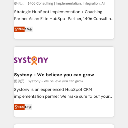
Portuguese, and English to design scalable strategies
提供元：1406 Consulting | Implementation, Integration, AI
that drive measurable growth. 🌎 Highlights: • 10+
Strategic HubSpot Implementation + Coaching
years as a HubSpot partner. • 2023 Impact Awards:
Partner As an Elite HubSpot Partner, 1406 Consulting
Platform Migration Excellence. • Top 3 Partner of the
helps mid-market revenue teams transform how
Elite
5.0
Year LATAM 2022, 2023, 2024, 2025. • Partner of the
they sell, market, and serve. We don't just build your
Year 2024. • Organizer of Aliados.ai (AI, marketing &
HubSpot—we teach your team to own it, then stay
tech global congress). 👉 Ready to scale your
to help you keep winning. What We Do ⚙️ CRM
business with HubSpot? Let Cebra’s experts help
Implementations across Marketing, Sales, Service,
you grow faster, smarter, and with impact.
Data & Content 📈 Sales & Marketing Alignment +
Revenue Team Enablement 🤖 Breeze AI & Custom
Agent Creation 🔄 Custom Integrations & Data
Systony - We believe you can grow
Migration Why 1406 We become part of your team.
提供元：Systony - We believe you can grow
Your team learns while we build. We fix what others
Systony is an experienced HubSpot CRM
broke. Built for mid-market reality—practical
implementation partner. We make sure to put your
solutions that work with your actual headcount and
organization's needs and goals first and think along
constraints. By the Numbers 🏆 Top 1% of all
Elite
4.9
with your organization. We are only satisfied once
HubSpot partners 🔄 Top 5% globally in client
you are too. Why Systony? - 20+ years of
retention 📅 8+ years of consistent results since 2017
experience with CRM, Marketing, Sales & Service