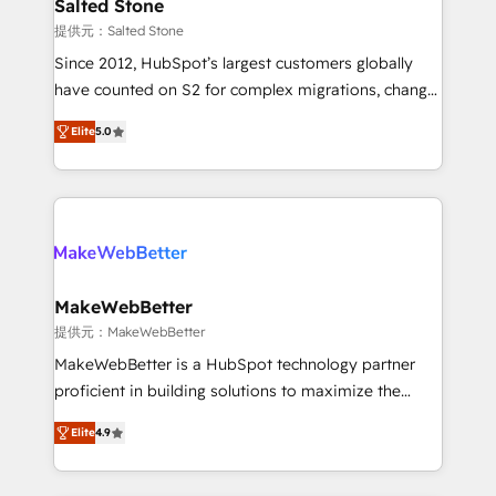
we turn complexity into clarity, human at global
Salted Stone
scale. 🏆 HubSpot’s CEO called us “the partner of the
提供元：Salted Stone
future.” Others agree it is proof of trust built through
Since 2012, HubSpot’s largest customers globally
measurable impact.
have counted on S2 for complex migrations, change
management, systems integration, and creative
Elite
5.0
solutions that deliver measurable impact and
transform brand experiences As one of the few full-
service creative agencies in the HubSpot
ecosystem, we blend strategy, technology, & award-
winning design to build scalable, globally
regionalized HubSpot websites, integrated
marketing campaigns, & RevOps frameworks that
MakeWebBetter
fuel long-term success We connect the entire
提供元：MakeWebBetter
customer lifecycle through seamless integrations,
MakeWebBetter is a HubSpot technology partner
ensure long-term adoption with change-
proficient in building solutions to maximize the
management programs, and align marketing, sales,
operational efficiency of HubSpot. The fastest-
and service to drive sustainable growth With 6 key
Elite
4.9
growing tech-enabler & facilitator, MakeWebBetter,
HubSpot accreditations and experience across
hands you the blend of HubSpot expertise &
hundreds of organizations in dozens of industries,