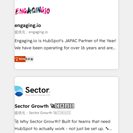
Who We Serve Revenue teams, marketing leaders,
implementations - 500+ successful onboardings -
and sales ops at mid-market companies ready to
Own back-end developers - Complex data
move beyond spreadsheets into unified systems
migrations (e.g. Salesforce, MS Dynamics, Perfect
that drive real business results.
View, SuperOffice) - Custom integrations (e.g. MS
engaging.io
Business Central, Navision, AX, SAP, Exact, AFAS) We
提供元：engaging.io
focus on growing B2B companies in the SME sector
Engaging.io is HubSpot's JAPAC Partner of the Year!
such as manufacturing, SaaS, business services and
We have been operating for over 16 years and are
wholesaler companies. As an experienced HubSpot
one of HubSpot's most experienced and technically
partner, we know how important user adoption is.
Elite
5.0
capable Agency Partners globally. We specialise in
That's why we have developed a step-by-step
complex CRM migrations, implementations,
implementation process that focuses on user
integrations, custom CMS portal development,
adoption. We’re experts on connecting data,
design & UX for mid to large to multi national
technology and people with each other. Together we
businesses. Our teams are based in North America
strive for optimal customer processes and
and APAC. We are HubSpot's top-ranked Advanced
experiences. Systony – We believe you can grow!
Implementation Certified Partner and we contribute
Sector Growth 🚀🇨🇦🇺🇸
to their advisory council. We strive to do 'good work
提供元：Sector Growth 🚀🇨🇦🇺🇸
with good people' and have worked with incredible
🚀 Why Sector Growth? Built for teams that need
brands. You can see some of them on our website,
HubSpot to actually work - not just be set up. 🔧