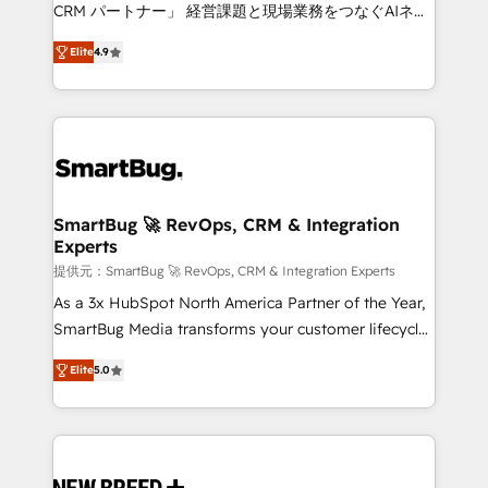
Move from any legacy CRM. Zero downtime, full data
CRM パートナー」 経営課題と現場業務をつなぐAIネイ
integrity. ➤ Implementation: Configure HubSpot to
ティブ・エージェンシーとして、HubSpot Eliteの実装
run your revenue process. Sales, marketing, and
Elite
4.9
力で顧客フロント業務を再設計します。 💡 100inc は何
service wired together. ➤ AI and Integrations: Layer
をする会社か？ HubSpotを共通基盤に、AIエージェン
Breeze AI, custom agents, and APIs to remove
トを組み込んだ顧客フロント業務（マーケティング・営
manual work. ➤ Ongoing Management: Monthly
業・CS）を組織全体で設計・実装する日本のAIネイテ
tune-ups, feature rollouts, adoption coaching. Buying
ィブ・エージェンシーです。事業部・グループ会社・部
HubSpot, switching to it, or reviving a stale portal?
門が分立する組織で、データと業務プロセスのサイロ化
We are built for the work.
を、CRMを軸とした全社共通基盤に再構築します。意
SmartBug 🚀 RevOps, CRM & Integration
Experts
思決定者・PMO・現場担当者に並走します。 1️⃣
HubSpot導入・活用支援 顧客データの一元化から、
提供元：SmartBug 🚀 RevOps, CRM & Integration Experts
GTMの見える化・自動化まで。全Hub統合運用、デー
As a 3x HubSpot North America Partner of the Year,
タ品質設計、グループ横断のCRM統合に対応します。
SmartBug Media transforms your customer lifecycle
2️⃣ AIエージェント組織構築 営業・マーケティング業務
into a revenue engine. Our unified ecosystem
Elite
5.0
の一部をAIが自律実行する組織への移行を設計・実装。
includes specialized divisions Globalia (AI &
Breeze・Claude等をHubSpotと連携させ、役割定義・
Software) and Point Success Media (Paid Media),
運用ルール・成果指標まで含めて設計します。 3️⃣ 全社
making this the official home for all three brands. 🔄
DX × AI推進のPMO伴走支援 複数部門をまたぐDX×AI変
Implementation & Integration - Seamless migrations
革を、構想から実装・定着までPMOとして主導。「設
and system integrations powered by Globalia’s