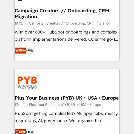
and manufacturers since 2002, we are committed to
empowering our clients and developing their
Campaign Creators // Onboarding, CRM
Migration
autonomy. Get to grips with HubSpot through
guided implementation and seamless integration of
提供元：Campaign Creators // Onboarding, CRM Migration
the CRM platform into your digital ecosystem. Would
With over 600+ HubSpot onboardings and complex
you like support in deploying your inbound
platform implementations delivered, CC is the go-to
marketing strategy? We'll provide support tailored
Elite Solutions Partner for businesses ready to
Elite
4.9
to your needs and sales objectives. With 125+
migrate, replatform, and scale smarter. We specialize
certifications, we are part of the most certified
in high-impact CRM and CMS migrations and
Canadian agencies, and we both hold Onboarding
onboarding from platforms like Salesforce, NetSuite,
Accreditations. Based in Canada (coast to coast), our
Zoho, Pardot, Marketo, Microsoft Dynamics, Wix,
services are offered in both English & French.
WordPress and legacy CRMs, turning fragmented
systems into unified, growth-ready HubSpot
architectures that accelerate revenue operations and
Plus Your Business (PYB) UK • USA • Europe
performance. - Multi-object CRM migration, cleanup,
提供元：Plus Your Business (PYB) UK • USA • Europe
and implementation. - Pre-built and custom
HubSpot getting complicated? Multiple hubs, messy
integrations across your full tech stack. - Custom
migrations, AI, governance. We organise that
object setup, CMS builds, and full-funnel automation.
complexity, so your team can put HubSpot to work...
- Dashboards, lifecycle campaigns, and lead
Elite
5.0