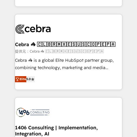
OneMetric, we help revenue teams focus on the
aspects of your HubSpot. ✨ 400+ global clients ✨
OneMetric that matters most: revenue.
100+ seamless migrations from 15+ different CRMs
✨ 100,000+ hours in HubSpot projects, 75+ full Hub
implementations, and 5,000+ pages ✨ CS: Clients
generating 7-digit MRR from inbound campaigns ✨
CS: 245% organic growth & +751% new visitors for a
Cebra 🦓 🇨🇱🇧🇷🇲🇽🇪🇸🇺🇸🇨🇴🇵🇪🇵🇦
full-funnel HubSpot project ✨ CS: 415% conversion
提供元：Cebra 🦓 🇨🇱🇧🇷🇲🇽🇪🇸🇺🇸🇨🇴🇵🇪🇵🇦
boost with a new HubSpot site Recognized leaders:
Cebra 🦓 is a global Elite HubSpot partner group,
🏆 HubSpot Platform Migration Impact Award 🏆
combining technology, marketing and media
Clutch HubSpot Global Leader 🏆 Finalist: HubSpot
expertise across Latin America and Southern
Inbound Campaign of the Year 🏆 Gold AVA Digital
Elite
5.0
Europe, with teams across 7 countries. Born in Chile,
Award for Best Website 🌟 Accreditations: CRM
we combine local insight with international reach to
Implementation, HubSpot Content Experience, CRM
help businesses grow through technology, creativity,
Data Migration & Custom Integration
AI and strategy. For over 12 years, we’ve delivered
500+ HubSpot implementations, building end-to-
end solutions that integrate CRM, AI automation,
inbound and loop marketing, content, and digital
1406 Consulting | Implementation,
Integration, AI
creativity. Our multicultural team works in Spanish,