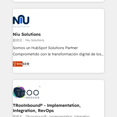
más de 6 años de experiencia, hemos liderado 100+
implementaciones conectando HubSpot con SAP,
ERPs, e-commerce, plataformas financieras,
WhatsApp y sistemas logísticos. Nuestro equipo
multicultural trabaja en español, inglés y portugués,
uniendo visión estratégica y excelencia técnica para
Niu Solutions
generar resultados medibles. Apoyamos a empresas
提供元：Niu Solutions
de construcción, educación, tecnología, retail, e-
Somos un HubSpot Solutions Partner
commerce, salud, financieras, seguros y servicios,
Comprometido con la transformación digital de los
ayudándolas a conectar sistemas, escalar equipos y
procesos comerciales de las empresas en
tomar decisiones basadas en datos. 🌎 Highlights:
Elite
5.0
Latinoamérica, con un enfoque en Marketing, Ventas
5+ años como partner HubSpot 100+
y Servicio al Cliente. Somos un equipo de trabajo
implementaciones en LATAM y EE. UU. Expertise en
multidisciplinario de alto rendimiento, con
integraciones vía API Top #7 HubSpot Partner
conocimiento y experiencia enfocado en: 1.
LATAM 2025 🏆 Impulsamos crecimiento con CRM +
Optimizar la eficiencia operativa de nuestros
IA en múltiples industrias. 👉 ¿Listo para transformar
clientes 2. Mejorar la experiencia del cliente 3.
tus procesos comerciales?
Asegurar resultados medibles Nos especializamos
TRooInbound® - Implementation,
Integration, RevOps
en bancos, seguros, e-commerce, Desarrolladores
Inmobiliarios y Empresas Distribuidoras de
提供元：TRooInbound® - Implementation, Integration,