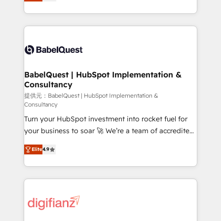
Welcome to our Profile! We help with: • CRM
nurturing sequences. - Cross-hub setup across
implementation, reports, workflows, and team
Marketing, Sales, Operations, and Service Hubs. -
training • CRM migration from Salesforce, Pipedrive,
Ongoing optimization, managed support, and
Dynamics and others • Technical projects including
scalable retainers. Let’s make HubSpot your most
custom API integrations • AI governance for
powerful growth engine. Built to convert, scale, and
HubSpot-centred operations A little about us: •
drive results.
Boutique 'Elite' team of 12 • 150+ clients across Sales
BabelQuest | HubSpot Implementation &
Consultancy
Hub, Marketing Hub, Service Hub, Data Hub and
CMS • ISO/IEC 27001:2022, ISO 9001:2015, and ISO
提供元：BabelQuest | HubSpot Implementation &
Consultancy
42001:2023 certified - the AI management standard •
Turn your HubSpot investment into rocket fuel for
GuardHub: our AI governance framework, built on
your business to soar 🚀 We’re a team of accredited
ISO 42001 Ready for the next step? Click the 👈
HubSpot experts ready to help you. We can
'𝗖𝗼𝗻𝘁𝗮𝗰𝘁 𝗯𝘂𝘀𝗶𝗻𝗲𝘀𝘀' button to get in touch (𝘸𝘦'𝘳𝘦
Elite
4.9
implement the platform into complex business
𝘴𝘶𝘱𝘦𝘳 𝘳𝘦𝘴𝘱𝘰𝘯𝘴𝘪𝘷𝘦)
environments, optimise what you've got and make
sure you can actually use it, build your website in
HubSpot or create an inbound marketing strategy
for you and execute it on HubSpot. We are on the
G-Cloud 14 CCS (Crown Commercial Service)