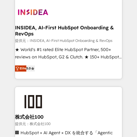
INSIDEA, AI-First HubSpot Onboarding &
RevOps
提供元：INSIDEA, AI-First HubSpot Onboarding & RevOps
★ World's #1 rated Elite HubSpot Partner, 500+
reviews on HubSpot, G2 & Clutch. ★ 150+ HubSpot
Certified Experts & Trainers across the team ★
Elite
5.0
1,500+ implementations across five continents ★ AI-
First, RevOps-led, Onboarding obsessed ★
Company of the Year 2024/25 INSIDEA helps
growing companies turn HubSpot into a revenue
engine. We onboard your team, migrate your data,
and build AI-powered workflows that drive adoption
from week one, in your time zone. What we do ➤
株式会社100
Onboarding: Live in weeks, with workflows built
提供元：株式会社100
around your business, not a template. ➤ Migration:
🏢 HubSpot × AI Agent × DX を統合する「Agentic