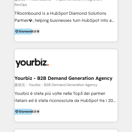
RevOps
Productos
TRooInbound is a HubSpot Diamond Solutions
Partner💎, helping businesses turn HubSpot into a
scalable growth engine. We work with startups, mid-
Diamond
5.0
market, and enterprise teams to maximize
HubSpot’s full potential through: 💎HubSpot Audits,
Management & Optimization 💎RevOps-powered
HubSpot Onboarding & CRM Implementation 💎
Brand Development, Growth Strategy, AI SEO &
Performance Marketing 💎Data Migration & Custom
Integrations 💎Go-To-Market (GTM) Strategies &
Yourbiz - B2B Demand Generation Agency
Account-Based Marketing 💎CMS Development &
提供元：Yourbiz - B2B Demand Generation Agency
Conversion-Focused Websites With a 5.0⭐average
Yourbiz è stata più volte nella Top3 dei partner
rating and 140+ verified client reviews on the
italiani ed è stata riconosciuta da HubSpot tra i 20
HubSpot Ecosystem, TRooInbound is trusted by
migliori partner EMEA per la gestione del cliente.
businesses globally for consistent delivery and high
Diamond
5.0
Stiamo accompagnando oltre 100 aziende nella
client satisfaction. With deep HubSpot expertise and
digitalizzazione e ottimizzazione dei processi di
a focus on performance, we build systems that scale
marketing e vendita. Il nostro metodo DAM è stato