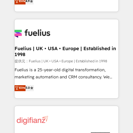
Elite
4.9
implement the platform into complex business
𝘴𝘶𝘱𝘦𝘳 𝘳𝘦𝘴𝘱𝘰𝘯𝘴𝘪𝘷𝘦)
environments, optimise what you've got and make
sure you can actually use it, build your website in
HubSpot or create an inbound marketing strategy
for you and execute it on HubSpot. We are on the
G-Cloud 14 CCS (Crown Commercial Service)
framework, meaning we've been accredited by
Fuelius | UK • USA • Europe | Established in
1998
HubSpot and vetted by the CCS, which means we
can support public sector companies as well the
提供元：Fuelius | UK • USA • Europe | Established in 1998
other ones listed in our profile. Our services: -
Fuelius is a 25-year-old digital transformation,
HubSpot implementation - HubSpot CMS website
marketing automation and CRM consultancy. We
build We can do lots of things. But everything we do
enable mid-market and enterprise clients to
Elite
5.0
is there for you to: - Grow revenue, and run your
maximise their return from digital and fuel their
business more efficiently - Build stronger
growth. We modernise platforms, streamline
relationships with customers - Make better
operations that are causing inefficiencies, improve
decisions with data - Find a new voice and reach
customer experiences, integrate systems, and
more people - Get the most out of your HubSpot
supercharge revenue operations Key services: • CRM
investment
Implementation • Systems Integration • Digital