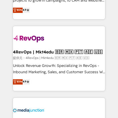
projects to growth campaigns, to CRM and websites.
HubSpot experts backed by over 10+ years of
Hire an agency that's experienced in every inch of
Elite
4.9
HubSpot experience ✔️Flexible pricing models —
HubSpot and willing to work hand-in-hand with your
Hourly-fee (assigned one Dedicated HubSpot
team to simplify the complex and build a better
Admin); Monthly-fee (HubSpot Admin + Project
experience for your team and customers.
Manager); and Fixed Project Cost (as per
requirement). ✔️Helped over 25,000+ customers so
far with our HubSpot solutions. ✔️Bespoke apps &
on-demand bundle services. Connect with us today!
4RevOps | Mkt4edu 🇧🇷 🇲🇽 🇵🇹 🇦🇪 🇺🇸
提供元：4RevOps | Mkt4edu 🇧🇷 🇲🇽 🇵🇹 🇦🇪 🇺🇸
Unlock Revenue Growth: Specializing in RevOps -
Inbound Marketing, Sales, and Customer Success We
specialize in driving revenue growth for companies
Elite
4.9
across industries through tailored marketing, sales,
and customer success strategies, utilizing RevOps
methodologies. As Latin America's largest HubSpot
partner and a global leader in education market, we
offer unparalleled insights. Operating in five
countries—Brazil, UAE (Abu Dhabi/Dubai/Sharjah),