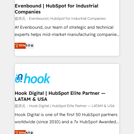
Agent Creation 🔄 Custom Integrations & Data
Evenbound | HubSpot for Industrial
Companies
Migration Why 1406 We become part of your team.
Your team learns while we build. We fix what others
提供元：Evenbound | HubSpot for Industrial Companies
broke. Built for mid-market reality—practical
At Evenbound, our team of strategic and technical
solutions that work with your actual headcount and
experts helps mid-market manufacturing companies
constraints. By the Numbers 🏆 Top 1% of all
achieve real growth. We specialize in delivering
Elite
5.0
HubSpot partners 🔄 Top 5% globally in client
tailored solutions that drive results by leveraging
retention 📅 8+ years of consistent results since 2017
HubSpot’s platform and data to fuel success.
Who We Serve Revenue teams, marketing leaders,
Technical Solutions: - HubSpot Technical Consulting -
and sales ops at mid-market companies ready to
HubSpot CRM Implementation - HubSpot
move beyond spreadsheets into unified systems
Onboarding - Data Migration & Integrations -
that drive real business results.
Technical Audit & Optimization Strategic Solutions: -
Revenue Operations - Inbound Marketing -
Hook Digital | HubSpot Elite Partner —
LATAM & USA
Outbound Marketing - HubSpot CMS Website
Design & Development We empower our clients to
提供元：Hook Digital | HubSpot Elite Partner — LATAM & USA
reach their full potential by providing transparent,
Hook Digital is one of the first 50 HubSpot partners
relationship-driven support. With over 300 HubSpot
worldwide (since 2010) and a 7x HubSpot Awarded
certifications and accreditations, we deliver both the
Elite Partner. With 500+ projects across the U.S.,
Elite
4.9