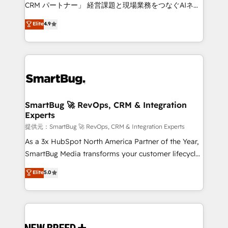
Move from any legacy CRM. Zero downtime, full data
CRM パートナー」 経営課題と現場業務をつなぐAIネイ
integrity. ➤ Implementation: Configure HubSpot to
ティブ・エージェンシーとして、HubSpot Eliteの実装
Elite
4.9
run your revenue process. Sales, marketing, and
力で顧客フロント業務を再設計します。 💡 100inc は何
service wired together. ➤ AI and Integrations: Layer
をする会社か？ HubSpotを共通基盤に、AIエージェン
Breeze AI, custom agents, and APIs to remove
トを組み込んだ顧客フロント業務（マーケティング・営
manual work. ➤ Ongoing Management: Monthly
業・CS）を組織全体で設計・実装する日本のAIネイテ
tune-ups, feature rollouts, adoption coaching. Buying
ィブ・エージェンシーです。事業部・グループ会社・部
HubSpot, switching to it, or reviving a stale portal?
門が分立する組織で、データと業務プロセスのサイロ化
We are built for the work.
を、CRMを軸とした全社共通基盤に再構築します。意
SmartBug 🚀 RevOps, CRM & Integration
Experts
思決定者・PMO・現場担当者に並走します。 1️⃣
HubSpot導入・活用支援 顧客データの一元化から、
提供元：SmartBug 🚀 RevOps, CRM & Integration Experts
GTMの見える化・自動化まで。全Hub統合運用、デー
As a 3x HubSpot North America Partner of the Year,
タ品質設計、グループ横断のCRM統合に対応します。
SmartBug Media transforms your customer lifecycle
2️⃣ AIエージェント組織構築 営業・マーケティング業務
into a revenue engine. Our unified ecosystem
Elite
5.0
の一部をAIが自律実行する組織への移行を設計・実装。
includes specialized divisions Globalia (AI &
Breeze・Claude等をHubSpotと連携させ、役割定義・
Software) and Point Success Media (Paid Media),
運用ルール・成果指標まで含めて設計します。 3️⃣ 全社
making this the official home for all three brands. 🔄
DX × AI推進のPMO伴走支援 複数部門をまたぐDX×AI変
Implementation & Integration - Seamless migrations
革を、構想から実装・定着までPMOとして主導。「設
and system integrations powered by Globalia’s