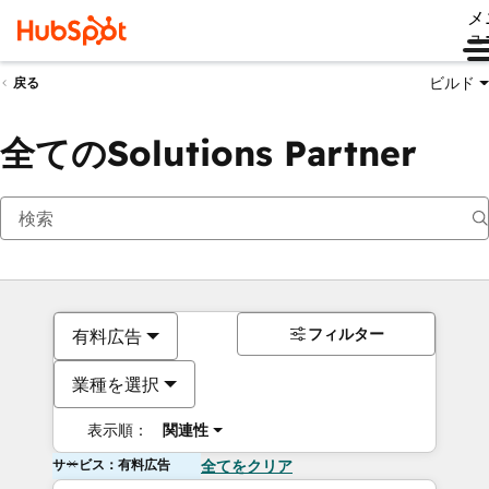
メ
ュ
ビルド
戻る
全てのSolutions Partner
フィルター
有料広告
業種を選択
表示順：
関連性
サービス：有料広告
全てをクリア