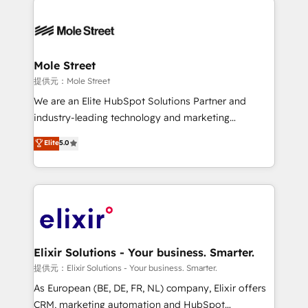
months. 🤖 AI Consulting & Agents: AI-powered
workflows; automation agents; process optimization
inside HubSpot. 🏆 Industry Experience: 🏥
Healthcare: HIPAA implementations; secure data
Mole Street
workflows 💼 Financial Services: compliant
提供元：Mole Street
workflows; audit-ready reporting ⚖️ Legal: client
We are an Elite HubSpot Solutions Partner and
intake; pipeline and document workflows 🛒 E-
industry-leading technology and marketing
Commerce: Shopify, WooCommerce; lifecycle and
consultancy. Our focus is on enterprise and mid-
Elite
5.0
revenue automation 🏢 Real Estate: deal pipelines;
market B2B companies globally that want a strategic
portfolio and lifecycle management 🏭
approach to execute their goals through creative
Manufacturing: ERP integrations; operational
applications of our solutions; Technical HubSpot
alignment 🛡️ Compliance & Data Considerations:
Consulting, Content Marketing, Growth-Driven
HIPAA-aware; CASL-compliant; GDPR-ready
Design, Migrations + Integrations. Mole Street’s
implementations where required 💡 Why 500+
mission is empowering others to realize their
Clients Choose Us: Elite Partner; technical, fast, and
greatness, which is achieved through creating
Elixir Solutions - Your business. Smarter.
built to scale.
absolute clarity, derived from a well-defined
提供元：Elixir Solutions - Your business. Smarter.
strategy, executed well, and reported on with clear
As European (BE, DE, FR, NL) company, Elixir offers
results. The culture is driven by core values; Joy, Grit,
CRM, marketing automation and HubSpot