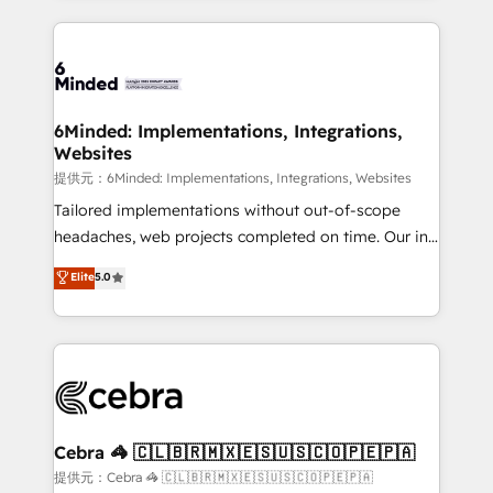
Our Expertise 🔹 Onboarding & Implementation:
Accredited HubSpot Partner, ensuring smooth setup
tailored to your GTM motion. 🔹 Migrations: Move
from other CRMs to HubSpot without data loss or
downtime. 🔹 RevOps Strategy: Align teams,
6Minded: Implementations, Integrations,
Websites
processes, and data to drive revenue efficiency. 🔹
Integrations: Connect HubSpot with your tech stack
提供元：6Minded: Implementations, Integrations, Websites
for better adoption. 🔹 Custom Solutions: Build
Tailored implementations without out-of-scope
tailored apps, workflows, and configurations. We are
headaches, web projects completed on time. Our in-
SOC 2 Type II and ISO 27001 certified, reinforcing
house team of certified CRM architects, experts,
Elite
5.0
our commitment to data security and compliance. At
developers, designers, and marketers handles all
OneMetric, we help revenue teams focus on the
aspects of your HubSpot. ✨ 400+ global clients ✨
OneMetric that matters most: revenue.
100+ seamless migrations from 15+ different CRMs
✨ 100,000+ hours in HubSpot projects, 75+ full Hub
implementations, and 5,000+ pages ✨ CS: Clients
generating 7-digit MRR from inbound campaigns ✨
CS: 245% organic growth & +751% new visitors for a
Cebra 🦓 🇨🇱🇧🇷🇲🇽🇪🇸🇺🇸🇨🇴🇵🇪🇵🇦
full-funnel HubSpot project ✨ CS: 415% conversion
提供元：Cebra 🦓 🇨🇱🇧🇷🇲🇽🇪🇸🇺🇸🇨🇴🇵🇪🇵🇦