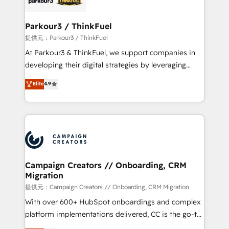
automation, and revenue intelligence to help
companies scale faster and smarter. 🔹 BOOMS:
Parkour3 / ThinkFuel
Demand generation for all your buyers With BOOMS,
提供元：Parkour3 / ThinkFuel
you invest in 100% of your buyers, accelerating your
At Parkour3 & ThinkFuel, we support companies in
growth and positioning yourself as an undisputed
developing their digital strategies by leveraging
leader. 🔹 BOOST: Optimize your digital
technologies and automating their marketing and
Elite
4.9
transformation process A methodology designed to
sales processes to generate growth. Our offer spans
implement HubSpot effectively and optimize your
from Strategy to Operations. We specialize in CRM
digital processes. 🔹 Trusted by Industry Leaders
onboarding and implementation, web design, sales
With an average rating of 4.9/5 and a proven track
& marketing automation, and digital marketing. With
record of business transformation, our growth-first
extensive experience working with tech companies
approach has helped brands dominate their
and manufacturers since 2002, we are committed to
markets.
empowering our clients and developing their
Campaign Creators // Onboarding, CRM
Migration
autonomy. Get to grips with HubSpot through
guided implementation and seamless integration of
提供元：Campaign Creators // Onboarding, CRM Migration
the CRM platform into your digital ecosystem. Would
With over 600+ HubSpot onboardings and complex
you like support in deploying your inbound
platform implementations delivered, CC is the go-to
marketing strategy? We'll provide support tailored
Elite Solutions Partner for businesses ready to