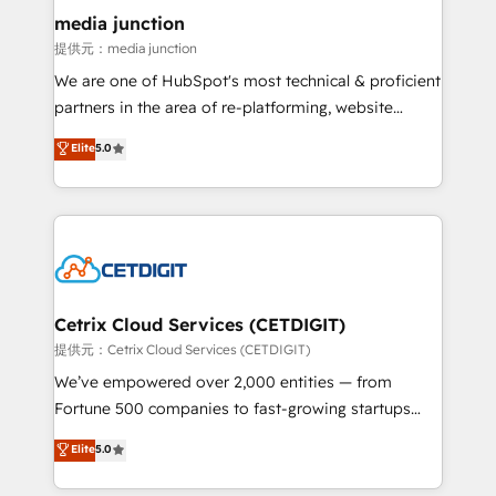
Mexico, USA, and Portugal—we've executed over a
media junction
hundred successful operations. Our approach,
提供元：media junction
rooted in RevOps principles, integrates analysis,
We are one of HubSpot's most technical & proficient
training, planning, and qualification. Leveraging
partners in the area of re-platforming, website
technology, data analytics, CRM optimization, and
design & development. We specialize in multi-hub
Elite
5.0
inbound marketing tactics, we focus on
implementations for mid-market & enterprise
understanding, nurturing, and converting leads.
companies. We are woman-owned, powered by
Partner with us to unlock your business's full
coffee, and we ❤️ dogs. We produce award-winning
potential and achieve sustained growth in today's
work for our clients. 🏆2023 Technical Expertise
competitive market.
Impact Award 🏆2022 Technical Expertise Impact
Award 🏆2022 Platform Migration Excellence Impact
Award 🏆2020 Elite Solutions Partner 🏆2019
Cetrix Cloud Services (CETDIGIT)
Integrations HubSpot Impact Award 🏆2019
提供元：Cetrix Cloud Services (CETDIGIT)
Marketing Enablement HubSpot Impact Award 🏆
We’ve empowered over 2,000 entities — from
2018 Website Design HubSpot Impact Award 🏆2017
Fortune 500 companies to fast-growing startups
Website Design HubSpot Impact Award 🏆2016
and nonprofits — to streamline operations, scale
Elite
5.0
Growth-Driven Design Agency of the Year 🏆2016
revenue, and unlock the full potential of HubSpot.
Sales Enablement HubSpot Impact Award 🏆2015
With deep technical and industry expertise, we fuse