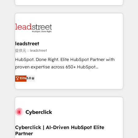
America. From casual user to super fan: make
Canada, we’ve delivered thousands of successful
HubSpot an experience you LOVE!
HubSpot projects for mid-market and enterprise
clients worldwide, with over 10 years experience. We
combine HubSpot, data, and AI to design connected
go-to-market systems that align people, process,
and technology for predictable, scalable revenue
leadstreet
growth. Our expertise spans RevOps, CRM and data
提供元：leadstreet
architecture, AI enablement, and strategic marketing,
HubSpot. Done Right. Elite HubSpot Partner with
delivered through our proprietary FLAIR framework
proven expertise across 650+ HubSpot
for responsible AI adoption. As a HubSpot Elite
implementations. With 12+ years of HubSpot
Elite
5.0
Partner and ISO 27001:2022 certified consultancy,
experience, we help you use the HubSpot platform
we blend strategy, creativity, and technology to help
to its fullest capacity, improve your current HubSpot
organisations scale smarter and grow stronger.
website, or build your new one.
Cyberclick | AI-Driven HubSpot Elite
Partner