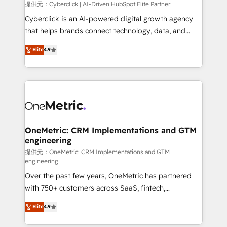
提供元：Cyberclick | AI-Driven HubSpot Elite Partner
Cyberclick is an AI-powered digital growth agency
that helps brands connect technology, data, and
creativity to achieve measurable results. Founded in
Elite
4.9
Barcelona and operating across Spain, LATAM, and
the UK, we support global companies in building
smarter marketing, sales, and customer success
strategies. As the only HubSpot Elite Partner in
Iberia (Spain & Portugal), we combine human insight
with intelligent automation to drive sustainable
growth. Our multidisciplinary team designs solutions
OneMetric: CRM Implementations and GTM
engineering
that simplify complexity, boost performance, and
turn innovation into real impact. 🌍 Highlights •
提供元：OneMetric: CRM Implementations and GTM
engineering
HubSpot Partner since 2012 • 2022 EMEA Impact
Over the past few years, OneMetric has partnered
Award: Best Integration • 150+ successful HubSpot
with 750+ customers across SaaS, fintech,
projects • Clients in 30+ industries • Proprietary
healthcare, real estate, and other industries. With
technology for integrations • Multilingual team:
Elite
4.9
150+ HubSpot-certified experts, we deliver scalable
English, Spanish, Portuguese & Italian 👉 Grow
solutions to complex GTM and RevOps challenges.
smarter with AI and HubSpot.