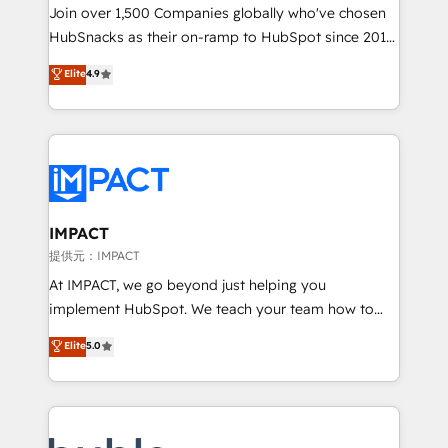
people, exciting ideas and can-do mentality, we
Join over 1,500 Companies globally who've chosen
ensure revenue growth on a daily basis. So tell us
HubSnacks as their on-ramp to HubSpot since 2014
your challenge; our passionate and growth driven
Simple pay-as-you-go plans that accelerate value...
Elite
4.9
team of 100+ experts is ready for you! Driving digital
1️⃣ Set Up | Onboarding New or Check-fixing existing
growth | www.brightdigital.com
HubSpot portals 2️⃣ Scale Up | 100% HubSpot Task
Execution... Global 24/7 ... All Experts 3️⃣ Integrate |
your entire Tech Stack with Custom Integrations
Slash months from your API Integration project... ⬅️
Click "Contact Business" ⬅️ to access 150+ Kickstart
Integration templates that put HubSpot in the center
IMPACT
of your tech stack, syncing... 🛍️ Shopify or
提供元：IMPACT
WooCommerce 💲 Stripe or Paypal 💰 Sage or
At IMPACT, we go beyond just helping you
Netsuite 🤖 Google or Microsoft ✍️ DocuSign or
implement HubSpot. We teach your team how to
PandaDoc 🌐 Avalara or Quaderno HubSnacks holds
master it. As the creators of the Endless Customers
Elite
5.0
the rare Advanced "Custom Integrations"
System™ (the next evolution of They Ask, You
Accreditation, securely sync data across... 🔄 any
Answer), we’re the only HubSpot partner built
apps, in any direction. Stuck on your old CRM..?
entirely around coaching and training. That means
Migrate | seamlessly off your old CRM onto a clean
we don’t do the work for you; we help you build the
new HubSpot portal with Advanced Website and