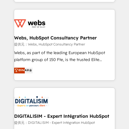
solve all your HubSpot challenges and improve user
sales, and service hubs • Built-in flexibility for
adoption, sales process and marketing results.
startups to global brands
Services 📚 Onboarding your team to HubSpot for
the first time 🔧 Designing and optimising your
HubSpot set-up for better results 🌐 Website design
and build using HubSpot 🔌 Integrating HubSpot
Webs, HubSpot Consultancy Partner
with other systems 🎓 Training your teams to be
提供元：Webs, HubSpot Consultancy Partner
HubSpot pros 📊 Lead generation services using
Webs, as part of the leading European HubSpot
HubSpot Why us? - SIX HubSpot Accreditations -
platform group of 150 Fte, is the trusted Elite
awarded by HubSpot after a rigorous process for
HubSpot CRM Partner offering you a roadmap on
Elite
4.8
CRM, Solutions Architecture, Onboarding , Data
maximizing EBITDA and achieving Commercial
Migration, Custom Integration & Platform
Excellence. With our targeted processes, we
Enablement -Onboarded over 500 businesses to
strengthen your digital transformation and minimize
HubSpot -Top 1% of partners worldwide -In-house
costs. As HubSpot's Advanced Accredited CRM
team of 25+ experts Contact us today to help you
Implementation partner, we provide expertise to
get more from your investment in HubSpot.
drive your business forward. Since 2015 we are fully
www.bbdboom.com
dedicated to HubSpot and with an experienced
DIGITALISIM - Expert Intégration HubSpot
team (50+), we work with reputable companies in
提供元：DIGITALISIM - Expert Intégration HubSpot
B2B sectors such as manufacturing, SaaS and