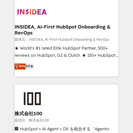
INSIDEA, AI-First HubSpot Onboarding &
RevOps
提供元：INSIDEA, AI-First HubSpot Onboarding & RevOps
★ World's #1 rated Elite HubSpot Partner, 500+
reviews on HubSpot, G2 & Clutch. ★ 150+ HubSpot
Certified Experts & Trainers across the team ★
Elite
5.0
1,500+ implementations across five continents ★ AI-
First, RevOps-led, Onboarding obsessed ★
Company of the Year 2024/25 INSIDEA helps
growing companies turn HubSpot into a revenue
engine. We onboard your team, migrate your data,
and build AI-powered workflows that drive adoption
from week one, in your time zone. What we do ➤
株式会社100
Onboarding: Live in weeks, with workflows built
提供元：株式会社100
around your business, not a template. ➤ Migration:
🏢 HubSpot × AI Agent × DX を統合する「Agentic