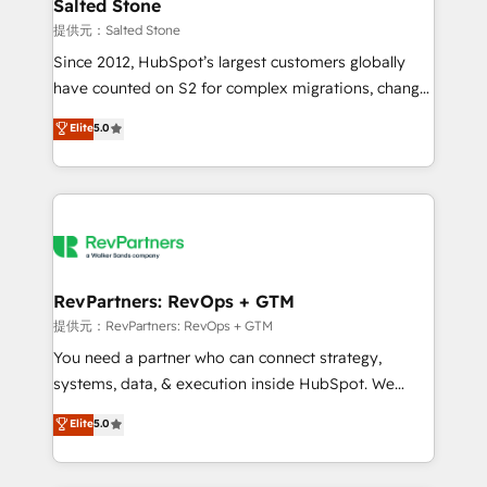
we turn complexity into clarity, human at global
Salted Stone
scale. 🏆 HubSpot’s CEO called us “the partner of the
提供元：Salted Stone
future.” Others agree it is proof of trust built through
Since 2012, HubSpot’s largest customers globally
measurable impact.
have counted on S2 for complex migrations, change
management, systems integration, and creative
Elite
5.0
solutions that deliver measurable impact and
transform brand experiences As one of the few full-
service creative agencies in the HubSpot
ecosystem, we blend strategy, technology, & award-
winning design to build scalable, globally
regionalized HubSpot websites, integrated
marketing campaigns, & RevOps frameworks that
RevPartners: RevOps + GTM
fuel long-term success We connect the entire
提供元：RevPartners: RevOps + GTM
customer lifecycle through seamless integrations,
You need a partner who can connect strategy,
ensure long-term adoption with change-
systems, data, & execution inside HubSpot. We
management programs, and align marketing, sales,
bridge the gap where most agencies fall short by
Elite
5.0
and service to drive sustainable growth With 6 key
combining GTM strategy with technical execution to
HubSpot accreditations and experience across
solve the right problem with the right solution. As the
hundreds of organizations in dozens of industries,