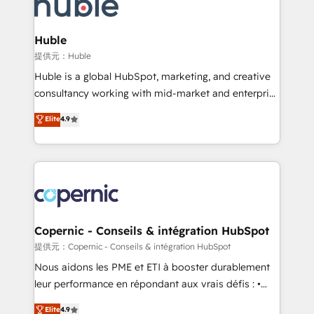
skills, processes, and internal team you need to
CRM Migrations using our in-house "HubScrub" Tool.
attract the right buyers, close deals faster, and grow
without outside dependencies. You’ll learn how to: •
Huble
Set up, audit, and organize your HubSpot portal •
提供元：Huble
Get your sales team fully using HubSpot • Track
Huble is a global HubSpot, marketing, and creative
pipeline and revenue across the entire buyer journey
consultancy working with mid-market and enterprise
• Build an in-house marketing team that drives
businesses. We go beyond implementation, shaping
Elite
4.9
growth • Create content and videos that attract
the strategy, processes, and teams that turn
buyers • Use AI to scale smarter Our coaching-led
HubSpot into a genuine growth engine. Named
approach works best for companies that are done
HubSpot's Global Partner of the Year in 2024,
with outsourcing and ready to build something that
consistently ranked among their top 5 partners
lasts. So if you're ready to become the most trusted
worldwide, and with over 15 years in the ecosystem,
voice in your market, let’s talk.
Huble has built a track record that speaks for itself.
One company, one operating model, delivering
Copernic - Conseils & intégration HubSpot
across offices and consulting teams in the UK, USA,
提供元：Copernic - Conseils & intégration HubSpot
Canada, Germany, France, Belgium, Singapore, and
Nous aidons les PME et ETI à booster durablement
South Africa. Certified compliant with ISO/IEC
leur performance en répondant aux vrais défis : •
27001:2022 and ISO 9001:2015 across all seven
Intégration de HubSpot avec d’autres outils (ERP,
Elite
4.9
international offices and 175+ employees.