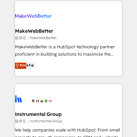
only firm in the world to hold Elite Partner
there’s a good chance one of our globally integrated
Accreditations with both HubSpot and Clay, our
teams has worked with clients just like you Let’s
clients gain a unique advantage in CRM architecture,
explore whether S2 is the partner you’ve been
pipeline generation, data intelligence, and go-to-
looking for...and get your next big initiative moving!
market execution. Why B2B Businesses Choose RP: -
MakeWebBetter
Secure: Soc2 compliant 🛡️ - Pricing: Implementations
提供元：MakeWebBetter
starting at $1,5k 💵 - Speed: Launch in 14 days ⚡ -
MakeWebBetter is a HubSpot technology partner
Global: 75+ RPers across five continents 🌐 - Scale:
proficient in building solutions to maximize the
Largest organically grown & fastest tiering Elite
operational efficiency of HubSpot. The fastest-
Elite
4.9
HubSpot Partner 🪴 - Sales Hub: More
growing tech-enabler & facilitator, MakeWebBetter,
implementations than any other Partner 💻 -
hands you the blend of HubSpot expertise &
Migrations: We convert Salesforce addicts to
eminent solutions & integrations. Trust us to
HubSpot evangelists 🧡 Don't hire a marketing
streamline your HubSpot experience. 🚀HubSpot
agency for an Ops problem. Don't hire a technical
Elite Partners with 10+ years of HubSpot experience
agency for a growth problem. Hire a partner built to
🤝HubSpot Premier Integration partner 🤝Google
solve both.
Premier Partner 2023 🌟5 HubSpot Accreditations 🌟
Instrumental Group
Won HubSpot Theme Challenge 2021 🌟INBOUND’19
提供元：Instrumental Group
HubSpot Rising Star Why us? Harnessing the full
We help companies scale with HubSpot. From small
potential of the powerful HubSpot CRM. ✔️A team of