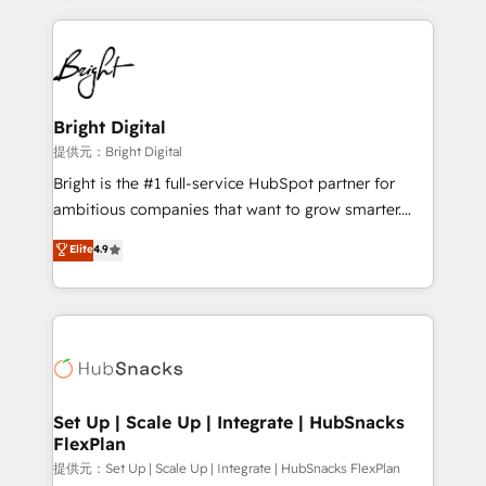
Growth-Driven Design Agency of the Year 🏆2015
automation, integration, and AI innovation to deliver
Became the 5th Agency to reach Diamond 🏆2014
lasting impact. We specialize in: • Turnkey and end-
HubSpot COS Performance Award 🏆2014 HubSpot
to-end HubSpot implementations • Onboarding for
COS Design Award 🏆2013 HubSpot Marketplace
Sales, Service, Marketing & Content Hubs • AI voice
Provider of the Year 🏆2011 Became a HubSpot
and chat agents, predictive automation, and smart
Bright Digital
Partner 📆Founded in 1997
workflows • Salesforce + HubSpot integration •
提供元：Bright Digital
RevOps and AI-driven sales enablement • Website
Bright is the #1 full-service HubSpot partner for
design and CMS development • ERP integration: SAP,
ambitious companies that want to grow smarter.
NetSuite, Microsoft Dynamics, … • Data cleansing
From HubSpot onboarding, to training, from
Elite
4.9
and CRM migration from any platform •
developing a new website to lead generation and
Client/member portals built on HubSpot • Custom
digital marketing; we do it all (and with great
and complex integrations: SAM.gov, GovWin,
results)! In short, our services include: - HubSpot
QuickBooks, PandaDoc, ClickUp, Shopify, Mapsly,
consultancy: onboarding, training, data migration -
WooCommerce, BuilderTrend, and more Experience
HubSpot development: websites, custom modules,
the difference — reach out to see how AI + HubSpot
integrations - Marketing & sales solutions: digital
can transform your business.
marketing, advertising, campaigns, content and
Set Up | Scale Up | Integrate | HubSnacks
FlexPlan
design We connect people, data and technology to
improve customer experiences. With our bright
提供元：Set Up | Scale Up | Integrate | HubSnacks FlexPlan