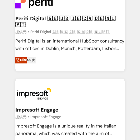
and—most importantly—simple. That’s why we lean
you grow faster, smarter, and with impact.
into bold ideas and shape them into thoughtful
products and strategies that actually make a
Periti Digital 🇬🇧 🇺🇸 🇮🇪 🇨🇦 🇩🇪 🇳🇱
🇵🇹
difference.
提供元：Periti Digital 🇬🇧 🇺🇸 🇮🇪 🇨🇦 🇩🇪 🇳🇱 🇵🇹
Periti Digital is an international HubSpot consultancy
with offices in Dublin, Munich, Rotterdam, Lisbon
and New York. 🔎 We are focused on enhancing
Elite
5.0
revenue-generation strategies for clients through
complete integration of core business processes
and systems (such as ERP and e-commerce
platforms) with HubSpot, driving efficiency and
results. 🎯 We present a solution-centric approach
and we're focused on HubSpot. We work with some
of HubSpot's most important customers to generate
Impresoft Engage
value from the platform in the long term. 🤖 We have
提供元：Impresoft Engage
worked 400+ HubSpot customers across industries
Impresoft Engage is a unique reality in the Italian
but specialise in the more complex projects where
panorama, which was created with the aim of
data migration, AI, and systems integrations