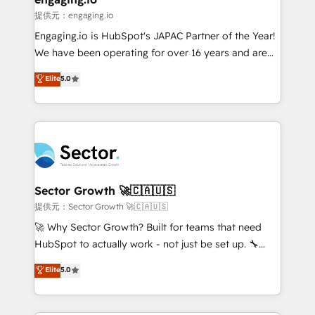
e de mais de 150 softwares globais permitindo
提供元：engaging.io
contratar e pagar a HubSpot em reais com nota
Engaging.io is HubSpot's JAPAC Partner of the Year!
fiscal no Brasil e gerar economia de até 50% na
We have been operating for over 16 years and are
contratação de softwares internacionais.
one of HubSpot's most experienced and technically
Elite
5.0
Oferecemos ainda agentes de IA especializados em
capable Agency Partners globally. We specialise in
HubSpot que automatizam tarefas executam rotinas
complex CRM migrations, implementations,
no CRM e mantêm os dados organizados, como um
integrations, custom CMS portal development,
especialista operando a plataforma 24/7. Hoje 300+
design & UX for mid to large to multi national
empresas em 13 países utilizam a Nexforce. Somos
businesses. Our teams are based in North America
a maior parceira da HubSpot na América Latina e
and APAC. We are HubSpot's top-ranked Advanced
líder no ranking global de sucesso do cliente da
Implementation Certified Partner and we contribute
Sector Growth 🚀🇨🇦🇺🇸
HubSpot.
to their advisory council. We strive to do 'good work
提供元：Sector Growth 🚀🇨🇦🇺🇸
with good people' and have worked with incredible
🚀 Why Sector Growth? Built for teams that need
brands. You can see some of them on our website,
HubSpot to actually work - not just be set up. 🔧
along with plenty of case studies.
HubSpot Experts: Onboarding, migrations,
Elite
5.0
automation, and training built for adoption. ⚡ Highly
Technical Execution: ERP, EMR and Custom
Integrations; complex builds delivered in weeks, not