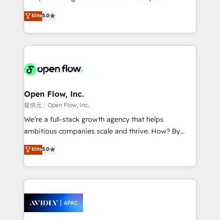
Accountability, Curiosity, Authenticity, Growth
integration products and services to mid-market
Elite
5.0
Mindedness, and Clarity. We are driven to win for the
and enterprise customers. We ensure that your sales,
collective good of the company and its clientele, and
service and marketing department operates in the
dedicated to breaking the mold from the agency of
most effective way, while at the same time
the past into the consultancy of the future. Great
leveraging your commercial data for a fully
things are happening.
integrated buyers journey. Elixir is located in
Brussels, Munich "München", Cologne "Köln", Paris
and Amsterdam. Elixir is a first mover and leader
Open Flow, Inc.
when it comes to HubSpot sales and service
提供元：Open Flow, Inc.
implementations, highly renowned for our business
We’re a full-stack growth agency that helps
acumen, process (re-)design experience and a
ambitious companies scale and thrive. How? By
massive amount of success stories in this area. We
upgrading and streamlining every single revenue-
Elite
5.0
integrate HubSpot with complex solutions like SAP,
generating aspect of your business. We’re proud
MicroSoft, custom solutions,... Our company also has
HubSpot Elite Solutions Partners and devout CRM
strong experience with HubSpot CRM extension,
nerds who can harness HubSpot’s custom digital
mobile apps for Field Service Management and
tools to improve each touchpoint of your customer
Retail execution, CPQ, customer portals and
experience. Working hand-in-hand with your team,
HubSpot CMS developments. And we're champions
we’ll assemble a RevOps machine that drives more