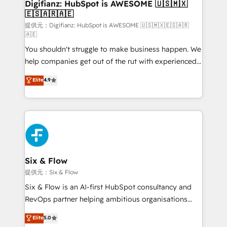
Transformation / Web Development • RevOps &
Digifianz: HubSpot is AWESOME 🇺🇸🇲🇽
🇪🇸🇦🇷🇦🇪
Sales Consulting • Marketing Automation What
makes us different? 🚀 Top 0.5% of global HubSpot
提供元：Digifianz: HubSpot is AWESOME 🇺🇸🇲🇽🇪🇸🇦🇷
🇦🇪
agencies ⚙️ The strongest technical ability and
You shouldn't struggle to make business happen. We
integration capabilities 💼 Consultative, long-term
help companies get out of the rut with experienced,
partners who will embed ourselves into your
process-oriented teams implementing HubSpot
business, processes and systems 🏢 We specialise in
Elite
4.9
Marketing, Sales, Service, CMS and Operations Hub,
working with mid-market and enterprise
so selling and actually engaging with your customers
organisations, global organisations and those with
feels easy and pain-free. We are a top ranked
complex use cases 🏆 CRM Implementation,
HubSpot Elite Partner, winner of Rookie of the Year
Platform Enablement, Custom Integration and
and Customer First Awards, 4.9/5 rating in HubSpot
Onboarding Accredited 🔐 ISO27001 & ISO9001
Reviews and 4.9/5 rating in Clutch Reviews. Digifianz
Certified
helps the following industries: logistics & 3PL, home
Six & Flow
improvement & construction, branding and
提供元：Six & Flow
commercialization, real estate, health, education,
Six & Flow is an AI-first HubSpot consultancy and
SaaS, Software Dev & IT and consulting, make the
RevOps partner helping ambitious organisations
most out of their HubSpot experience operating in
grow with clarity, confidence, and intelligence.
Elite
5.0
the United States, EU, UAE, Mexico and Latin
Operating across the UK, Netherlands, Ireland, and