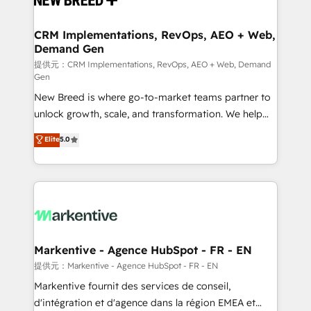
定の代行ではなく、設計の責任」を引き受け、部門横断
technical development team. - 19 HubSpot-certified
の統合・浸透・変革管理を実行します。 ▸ CMS戦略設
trainers to drive platform adoption. 📈 Revenue
CRM Implementations, RevOps, AEO + Web,
計・構築：リード獲得・CVR・SEOを前提にした情報設
Demand Gen
Generation - Full-funnel marketing and high-
計・導線設計・テンプレート設計をContent Hubで一体
performance advertising via Point Success Media. -
提供元：CRM Implementations, RevOps, AEO + Web, Demand
Gen
提供。 ▸ 既存CRM・MAからの移行支援：Salesforce・
Expert deployment of Breeze AI and custom agents
Marketo・Pardot等からの移行、カスタム設計、履歴
New Breed is where go-to-market teams partner to
to automate growth. 🏆 Elite Excellence - 8 platform
データ移行と活用設計まで。 ▸ AEO対応：ChatGPT・
unlock growth, scale, and transformation. We help
accreditations and deep HIPAA-compliance
Perplexity等のAI検索からの流入・引用を前提にコンテ
companies activate HubSpot’s AI-powered
expertise. - A team of 250+ experts dedicated to
Elite
5.0
ンツとサイト構造を最適化。 🏆 なぜ100incを選ぶの
customer platform and operationalize HubSpot’s
your resilient growth.
か？ ✓ HubSpot Eliteパートナー認定 ✓ HubSpotアワ
Loop Marketing framework through expert-led
ード受賞・HUGリーダー ✓ ISO27001:2022 /
services, smart agents, and purpose-built apps,
ISO9001:2015 取得 ✓ 400社以上の導入実績 ✓
tailored to your business. Together, we unlock
HubSpot大百科 出版 CRM・AI活用に関するご相談、現
results, fast. ⚙️CRM & RevOps: Align all Hubs to your
状整理の壁打ちなど、構想段階からお気軽にお問い合わ
buyer journey for clean data, scalability, & reporting.
せください。
🎯Demand Gen & ABM: Drive pipeline with inbound,
Markentive - Agence HubSpot - FR - EN
ABM, AEO, SEO, & paid media. 👩‍💻Web Design:
提供元：Markentive - Agence HubSpot - FR - EN
Build high-performing websites with UX, messaging,
Markentive fournit des services de conseil,
& conversion strategy that drive results. 🤖AI
d'intégration et d'agence dans la région EMEA et