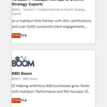
Strategy Experts
pour aligner les équipes marketing, commerciales et
support client (data migration, synchronisation API,
提供元：Vonazon ⚡ HubSpot RevOps & Growth Strategy
Experts
audit et maintenance) ➤ La création de sites internet
As a HubSpot Elite Partner with 150+ certifications
de conversion qui transforment les visiteurs en
and over 5,000 successful client engagements,
opportunités d'affaires ➤ La mise en place de
Vonazon turns marketing complexity into
stratégies d'acquisition marketing (SEO, SEA,
Elite
5.0
measurable, scalable growth. From onboarding to
inbound, automatisation marketing, ABM, IA,
enterprise-grade campaigns, our in-house team
emailing) Informations clés : - 10 ans d'expérience -
builds scalable strategies that drive long-term
100+ intégrations CRM HubSpot réussies - 40
revenue. ⚙️ HubSpot Integration & Optimization •
experts conseil - 150 certifications HubSpot
Seamless CRM, CMS, and automation setup •
cumulées
Complex platform migrations and data cleanups •
Custom APIs and third-party integrations 📈 End-to-
BBD Boom
End Revenue Acceleration • Lifecycle marketing and
提供元：BBD Boom
pipeline growth programs • Sales enablement tools
💥 Helping ambitious B2B businesses grow faster
and CRM optimization • Retention strategies with
with HubSpot. Performance and ROI focused. 💥
customer journey mapping 🏅 Elite-Level HubSpot
BBD Boom is the HubSpot partner that can help you
Elite
5.0
Execution • 750+ onboardings and 2,000+
to HubSpot Better. We work with your teams to
implementations • Deep expertise across marketing,