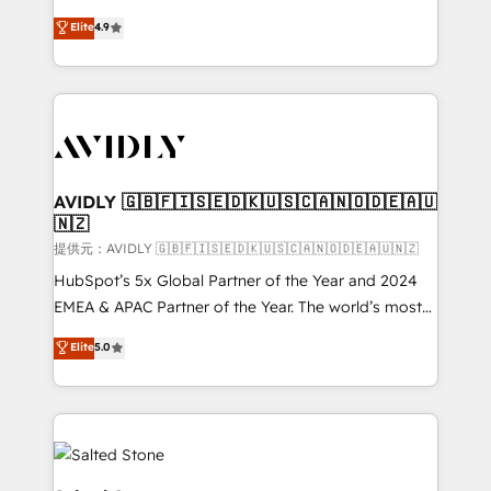
Strategy: Activate Breeze Agents, configure HubSpot
North America. Avec plus de 115 experts en
Elite
4.9
AI, & maximize AEO with tailored AI services. 🧩
marketing automation, Growth, Revops, CRM et
Integrations: Extend HubSpot with custom
webdesign. Markentive is both a consulting firm, a
integrations, hosting, & maintenance.
digital agency and an integrator. With over 115
experts in marketing automation, growth, revops,
CRM and webdesign (We focus on EMEA - USA
customers).
AVIDLY 🇬🇧🇫🇮🇸🇪🇩🇰🇺🇸🇨🇦🇳🇴🇩🇪🇦🇺
🇳🇿
提供元：AVIDLY 🇬🇧🇫🇮🇸🇪🇩🇰🇺🇸🇨🇦🇳🇴🇩🇪🇦🇺🇳🇿
HubSpot’s 5x Global Partner of the Year and 2024
EMEA & APAC Partner of the Year. The world’s most
experienced and fully accredited HubSpot Solutions
Elite
5.0
Partner. 🚀 With 2,750+ HubSpot projects delivered
and 370+ specialists across EMEA, APAC and NAM,
we de-risk complex CRM programmes and
accelerate ROI across every HubSpot Hub. 🧭 From
multi-region migrations to AI-powered automation,