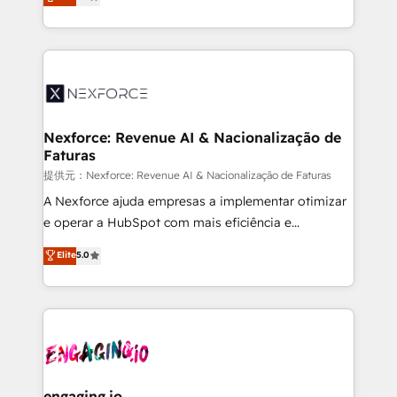
technical know-how and strategic guidance you
Brazil, and LATAM, we combine global expertise with
need to succeed.
regional experience. Today, we are Brazil’s largest
HubSpot Elite Partner—trusted by companies across
the Americas to scale smarter. ⚙️ CRM
Implementation & Migration Onboarding across all
Hubs, plus migrations from Salesforce, Pipedrive, RD
Station, Freshdesk, Intercom, and more. Custom
Nexforce: Revenue AI & Nacionalização de
Faturas
objects, automations, and integrations built for
growth. 🚀 AI-Driven GTM Orchestration Unify
提供元：Nexforce: Revenue AI & Nacionalização de Faturas
HubSpot with LinkedIn, WhatsApp, email, paid
A Nexforce ajuda empresas a implementar otimizar
media, and AI voice to drive pipeline. 🤖 AI Custom
e operar a HubSpot com mais eficiência e
Agent Development Deploy AI agents for
previsibilidade de receita. Combinamos Revenue
Elite
5.0
prospecting, follow-ups, service triage, and
Operations (RevOps) e Inteligência Artificial para
knowledge retrieval—built in HubSpot. ⚡ Fast-Track
estruturar processos integrar sistemas organizar
& Growth-Track Services Fast-Track: Rapid HubSpot
dados e automatizar operações. O objetivo é
onboarding in weeks Growth-Track: Unlock
transformar a HubSpot em um verdadeiro sistema
advanced optimization & adoption 📍 São Paulo, BR
operacional de receita conectando equipes
• Des Moines, IA • New York, NY
tecnologia e dados em uma operação integrada.
Também somos distribuidores oficiais da HubSpot
engaging.io