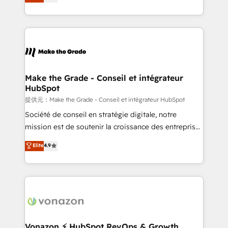
téléphonie, etc.) • Alignement des équipes grâce à un
outil et des données partagées • Amélioration de la
collecte et de l’analyse des données pour des
décisions éclairées • Optimisation de l’efficacité et
de la productivité des équipes Notre équipe de 30
consultants certifiés HubSpot aborde chaque projet
avec un engagement total, alignant processus
Make the Grade - Conseil et intégrateur
HubSpot
métiers et technologie, et guidant vos équipes à
travers le changement, tout en centrant vos objectifs
提供元：Make the Grade - Conseil et intégrateur HubSpot
d’entreprise. Grâce à une méthodologie éprouvée
Société de conseil en stratégie digitale, notre
auprès de plus de 400 clients, nous comprenons
mission est de soutenir la croissance des entreprises
rapidement vos enjeux et intégrons parfaitement
B2B à travers l’acquisition de nouveaux clients,
Elite
4.9
HubSpot dans votre organisation. Pour toute
l'intégration CRM et le développement des revenus
question technique ou besoin de structuration de
auprès de vos comptes existants. En France et à
votre projet HubSpot, contactez notre équipe pour
l'international, nous travaillons avec des ETI
un échange dédié.
ambitieuses, des grands groupes voulant aller au-
delà d’une simple transformation digitale et des
startups florissantes. Nos 3 grandes expertises sont :
➤ L’intégration de CRM et de méthodologie RevOps
Vonazon ⚡ HubSpot RevOps & Growth