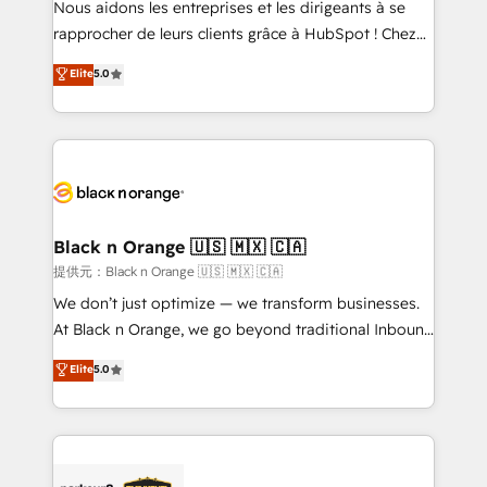
Nous aidons les entreprises et les dirigeants à se
business services. We prepare a customized
rapprocher de leurs clients grâce à HubSpot ! Chez
business case that demonstrates the value and
DIGITALISIM, nous avons l'intime conviction que la
Elite
5.0
impact of your digital transformation, including a
réussite des entreprises passe par l’innovation web,
detailed financial rationale with a focus on ROI and
le marketing digital, et la relation client ! C'est
TCO. As a trusted extension of your team, we
pourquoi, nos experts sont à la fois capables de
believe in the power of partnership. Together, we
gérer votre projet de création de site internet, votre
embark on a transformational journey that sets your
référencement, votre stratégie digitale et le pilotage
business up for long-term success. Unlock your
et l'intégration d'HubSpot ! Les grandes phases d'un
business. If not now, when?
projet HubSpot avec DIGITALISIM : 🧽 Nettoyage,
Black n Orange 🇺🇸 🇲🇽 🇨🇦
migration et intégration des bases de données. 🚀
提供元：Black n Orange 🇺🇸 🇲🇽 🇨🇦
Développement des interfaces avec vos logiciels
We don’t just optimize — we transform businesses.
métiers ⚙️ Configuration de la plateforme HubSpot
At Black n Orange, we go beyond traditional Inbound
📈 Configuration de rapports et tableaux de bord 🤝
Marketing with our exclusive methodologies:
Elite
5.0
Book Process & Guidelines utilisateurs 🎓
BOOMS and BOOST. Together, they form a powerful
Formations des utilisateurs
combination that has driven success for over 800
businesses worldwide. As Elite HubSpot Partners, we
specialize in crafting high-performance growth
strategies that integrate data-driven marketing,