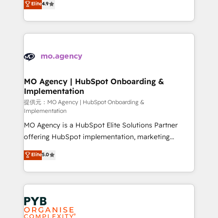
Elite
4.9
to your needs and sales objectives. With 125+
migrate, replatform, and scale smarter. We specialize
certifications, we are part of the most certified
in high-impact CRM and CMS migrations and
Canadian agencies, and we both hold Onboarding
onboarding from platforms like Salesforce, NetSuite,
Accreditations. Based in Canada (coast to coast), our
Zoho, Pardot, Marketo, Microsoft Dynamics, Wix,
services are offered in both English & French.
WordPress and legacy CRMs, turning fragmented
systems into unified, growth-ready HubSpot
architectures that accelerate revenue operations and
MO Agency | HubSpot Onboarding &
Implementation
performance. - Multi-object CRM migration, cleanup,
and implementation. - Pre-built and custom
提供元：MO Agency | HubSpot Onboarding &
Implementation
integrations across your full tech stack. - Custom
MO Agency is a HubSpot Elite Solutions Partner
object setup, CMS builds, and full-funnel automation.
offering HubSpot implementation, marketing
- Dashboards, lifecycle campaigns, and lead
automation, CRM and RevOps consulting, B2B SEO,
nurturing sequences. - Cross-hub setup across
Elite
5.0
paid media, content marketing, AEO and GEO (AI
Marketing, Sales, Operations, and Service Hubs. -
search optimisation), and HubSpot Content Hub and
Ongoing optimization, managed support, and
WordPress development. We work with enterprise
scalable retainers. Let’s make HubSpot your most
and growth-led companies across technology,
powerful growth engine. Built to convert, scale, and
professional services, financial services and
drive results.