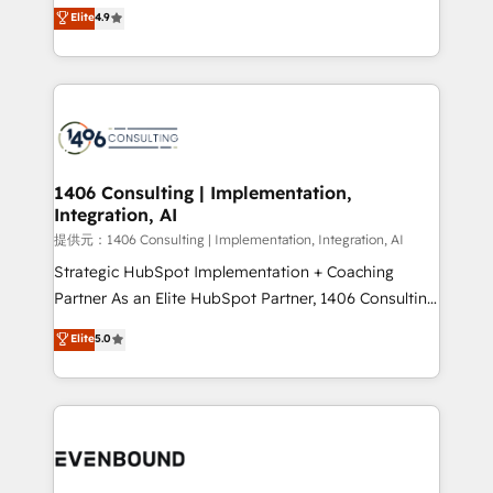
putting Customer Experience at the center by
Elite
4.9
represent key aspects of the project's success.
creating digital environments capable of integrating
people, processes and data. We offer the best
digital solutions on the market, ranging from CRM
processes and technologies to digital strategy, from
marketing automation to online and offline sales
processes through Customer Service Management,
allowing companies to optimize processes and meet
1406 Consulting | Implementation,
Integration, AI
the needs of the customer. We are part of Impresoft
Group, a group of specialized and complementary
提供元：1406 Consulting | Implementation, Integration, AI
companies that divide their offer into 4
Strategic HubSpot Implementation + Coaching
Competence Centers: Smart Manufacturing,
Partner As an Elite HubSpot Partner, 1406 Consulting
Customer First, Enabling Technologies & Security.
helps mid-market revenue teams transform how
Elite
5.0
The synergies generated by these integrations,
they sell, market, and serve. We don't just build your
together with the combination of talents, skills,
HubSpot—we teach your team to own it, then stay
solutions and services, have allowed the group to
to help you keep winning. What We Do ⚙️ CRM
build an unrivaled offering portfolio on the market
Implementations across Marketing, Sales, Service,
to accompany companies on their digital
Data & Content 📈 Sales & Marketing Alignment +
transformation journey.
Revenue Team Enablement 🤖 Breeze AI & Custom