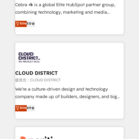
boost with a new HubSpot site Recognized leaders:
Cebra 🦓 is a global Elite HubSpot partner group,
🏆 HubSpot Platform Migration Impact Award 🏆
combining technology, marketing and media
Clutch HubSpot Global Leader 🏆 Finalist: HubSpot
expertise across Latin America and Southern
Elite
5.0
Inbound Campaign of the Year 🏆 Gold AVA Digital
Europe, with teams across 7 countries. Born in Chile,
Award for Best Website 🌟 Accreditations: CRM
we combine local insight with international reach to
Implementation, HubSpot Content Experience, CRM
help businesses grow through technology, creativity,
Data Migration & Custom Integration
AI and strategy. For over 12 years, we’ve delivered
500+ HubSpot implementations, building end-to-
end solutions that integrate CRM, AI automation,
inbound and loop marketing, content, and digital
CLOUD DISTRICT
creativity. Our multicultural team works in Spanish,
提供元：CLOUD DISTRICT
Portuguese, and English to design scalable strategies
We’re a culture-driven design and technology
that drive measurable growth. 🌎 Highlights: • 10+
company made up of builders, designers, and big
years as a HubSpot partner. • 2023 Impact Awards:
thinkers. We blend strategy, design, and
Elite
4.9
Platform Migration Excellence. • Top 3 Partner of the
development—always fueled by curiosity—to turn
Year LATAM 2022, 2023, 2024, 2025. • Partner of the
ideas, opportunities, and challenges into meaningful
Year 2024. • Organizer of Aliados.ai (AI, marketing &
experiences. To us, technology is more than just
tech global congress). 👉 Ready to scale your
code; it’s about creating things that are useful, cool,
business with HubSpot? Let Cebra’s experts help