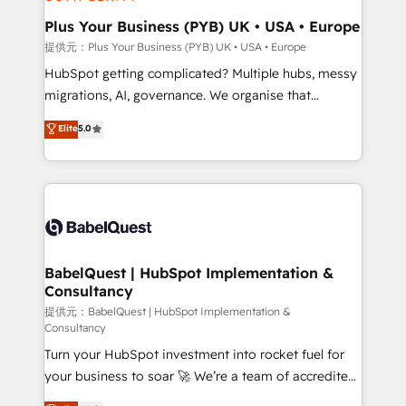
industrial sectors. Offices in Johannesburg, Cape
Town, Dubai & London. 500+ HubSpot CRM
Plus Your Business (PYB) UK • USA • Europe
implementations delivered. AI visibility coverage
提供元：Plus Your Business (PYB) UK • USA • Europe
across ChatGPT, Claude, Perplexity, Gemini and
HubSpot getting complicated? Multiple hubs, messy
Google AI Overviews. HubSpot Impact Award -
migrations, AI, governance. We organise that
Customer First HubSpot Impact Award - Integrations
complexity, so your team can put HubSpot to work...
Elite
5.0
Innovation HubSpot Impact Award - Platform
Welcome to our Profile! We help with: • CRM
Migration Excellence HubSpot Impact Award -
implementation, reports, workflows, and team
Platform Excellence 40+ full-time HubSpot
training • CRM migration from Salesforce, Pipedrive,
professionals. 100s of certifications and
Dynamics and others • Technical projects including
accreditations with HubSpot.
custom API integrations • AI governance for
HubSpot-centred operations A little about us: •
Boutique 'Elite' team of 12 • 150+ clients across Sales
BabelQuest | HubSpot Implementation &
Consultancy
Hub, Marketing Hub, Service Hub, Data Hub and
CMS • ISO/IEC 27001:2022, ISO 9001:2015, and ISO
提供元：BabelQuest | HubSpot Implementation &
Consultancy
42001:2023 certified - the AI management standard •
Turn your HubSpot investment into rocket fuel for
GuardHub: our AI governance framework, built on
your business to soar 🚀 We’re a team of accredited
ISO 42001 Ready for the next step? Click the 👈
HubSpot experts ready to help you. We can
'𝗖𝗼𝗻𝘁𝗮𝗰𝘁 𝗯𝘂𝘀𝗶𝗻𝗲𝘀𝘀' button to get in touch (𝘸𝘦'𝘳𝘦