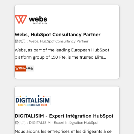
sales, and service hubs • Built-in flexibility for
adoption, sales process and marketing results.
startups to global brands
Services 📚 Onboarding your team to HubSpot for
the first time 🔧 Designing and optimising your
HubSpot set-up for better results 🌐 Website design
and build using HubSpot 🔌 Integrating HubSpot
Webs, HubSpot Consultancy Partner
with other systems 🎓 Training your teams to be
提供元：Webs, HubSpot Consultancy Partner
HubSpot pros 📊 Lead generation services using
Webs, as part of the leading European HubSpot
HubSpot Why us? - SIX HubSpot Accreditations -
platform group of 150 Fte, is the trusted Elite
awarded by HubSpot after a rigorous process for
HubSpot CRM Partner offering you a roadmap on
CRM, Solutions Architecture, Onboarding , Data
Elite
4.8
maximizing EBITDA and achieving Commercial
Migration, Custom Integration & Platform
Excellence. With our targeted processes, we
Enablement -Onboarded over 500 businesses to
strengthen your digital transformation and minimize
HubSpot -Top 1% of partners worldwide -In-house
costs. As HubSpot's Advanced Accredited CRM
team of 25+ experts Contact us today to help you
Implementation partner, we provide expertise to
get more from your investment in HubSpot.
drive your business forward. Since 2015 we are fully
www.bbdboom.com
dedicated to HubSpot and with an experienced
DIGITALISIM - Expert Intégration HubSpot
team (50+), we work with reputable companies in
提供元：DIGITALISIM - Expert Intégration HubSpot
B2B sectors such as manufacturing, SaaS and
Nous aidons les entreprises et les dirigeants à se