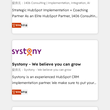
Portuguese, and English to design scalable strategies
提供元：1406 Consulting | Implementation, Integration, AI
that drive measurable growth. 🌎 Highlights: • 10+
Strategic HubSpot Implementation + Coaching
years as a HubSpot partner. • 2023 Impact Awards:
Partner As an Elite HubSpot Partner, 1406 Consulting
Platform Migration Excellence. • Top 3 Partner of the
helps mid-market revenue teams transform how
Elite
5.0
Year LATAM 2022, 2023, 2024, 2025. • Partner of the
they sell, market, and serve. We don't just build your
Year 2024. • Organizer of Aliados.ai (AI, marketing &
HubSpot—we teach your team to own it, then stay
tech global congress). 👉 Ready to scale your
to help you keep winning. What We Do ⚙️ CRM
business with HubSpot? Let Cebra’s experts help
Implementations across Marketing, Sales, Service,
you grow faster, smarter, and with impact.
Data & Content 📈 Sales & Marketing Alignment +
Revenue Team Enablement 🤖 Breeze AI & Custom
Agent Creation 🔄 Custom Integrations & Data
Systony - We believe you can grow
Migration Why 1406 We become part of your team.
提供元：Systony - We believe you can grow
Your team learns while we build. We fix what others
Systony is an experienced HubSpot CRM
broke. Built for mid-market reality—practical
implementation partner. We make sure to put your
solutions that work with your actual headcount and
organization's needs and goals first and think along
constraints. By the Numbers 🏆 Top 1% of all
Elite
4.9
with your organization. We are only satisfied once
HubSpot partners 🔄 Top 5% globally in client
you are too. Why Systony? - 20+ years of
retention 📅 8+ years of consistent results since 2017
experience with CRM, Marketing, Sales & Service