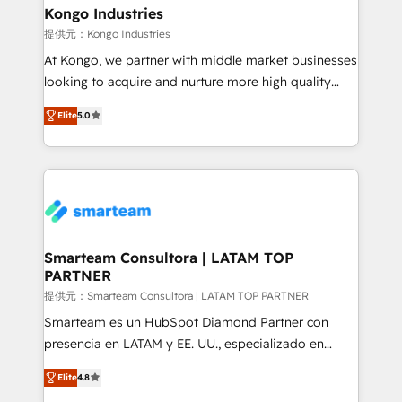
and technology around a single source of truth to
Kongo Industries
support sustainable growth and better decision-
提供元：Kongo Industries
making. Working with clients locally and globally, our
At Kongo, we partner with middle market businesses
expertise includes HubSpot onboarding and CRM
looking to acquire and nurture more high quality
implementation, automation, sales and customer
leads. We use digital media, marketing cloud,
experience strategy, web development, integrations,
Elite
5.0
automation and software integration to drive sales
and data-driven campaigns. Winners of the first
and, deliver clarity on marketing expenditure.
Global HEART Award, Yamini Rogan, CEO of
HubSpot said "We love the impact you are having in
the community - we are so glad to work with you."
Connect with us to see how we can do better and be
better together 🏆
Smarteam Consultora | LATAM TOP
PARTNER
提供元：Smarteam Consultora | LATAM TOP PARTNER
Smarteam es un HubSpot Diamond Partner con
presencia en LATAM y EE. UU., especializado en
implementaciones de HubSpot, integraciones API y
Elite
4.8
optimización de procesos comerciales con IA. Con