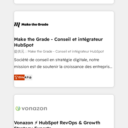
Accreditation, securely sync data across... 🔄 any
HubSpot into a genuine growth engine. Named
apps, in any direction. Stuck on your old CRM..?
HubSpot's Global Partner of the Year in 2024,
Migrate | seamlessly off your old CRM onto a clean
consistently ranked among their top 5 partners
new HubSpot portal with Advanced Website and
worldwide, and with over 15 years in the ecosystem,
CRM Migrations using our in-house "HubScrub" Tool.
Huble has built a track record that speaks for itself.
One company, one operating model, delivering
Make the Grade - Conseil et intégrateur
HubSpot
across offices and consulting teams in the UK, USA,
Canada, Germany, France, Belgium, Singapore, and
提供元：Make the Grade - Conseil et intégrateur HubSpot
South Africa. Certified compliant with ISO/IEC
Société de conseil en stratégie digitale, notre
27001:2022 and ISO 9001:2015 across all seven
mission est de soutenir la croissance des entreprises
international offices and 175+ employees.
B2B à travers l’acquisition de nouveaux clients,
Elite
4.9
l'intégration CRM et le développement des revenus
auprès de vos comptes existants. En France et à
l'international, nous travaillons avec des ETI
ambitieuses, des grands groupes voulant aller au-
delà d’une simple transformation digitale et des
startups florissantes. Nos 3 grandes expertises sont :
➤ L’intégration de CRM et de méthodologie RevOps
Vonazon ⚡ HubSpot RevOps & Growth