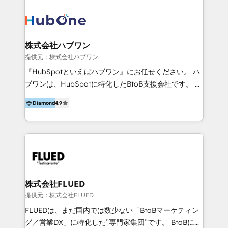
across marketing, sales, and service. Ready to grow
validato da oltre 350 manager: inizia con una precisa
your business with a proven and reliable HubSpot
mappatura dei canali di acquisizione dei contatti e
Diamond Partner? 👉Connect with TRooInbound
dei processi aziendali. Siamo accreditati da
today (https://www.trooinbound.com/contact-us)
HubSpot come fornitore ufficiale per le integrazioni
株式会社ハブワン
tra il CRM e altri sistemi aziendali, tra cui SAP,
提供元：株式会社ハブワン
AS400, TeamSystem. HubSpot ci ha riconosciuto
『HubSpotといえばハブワン』にお任せください。 ハ
come formatori ufficiali per l'adozione del CRM in
ブワンは、HubSpotに特化したBtoB支援会社です。 ノ
azienda: il tasso di utilizzo dello strumento è oltre il
ーコードCMS構築、CRM／MA／SFAの設計・運用、他
50% più alto tra i nostri clienti rispetto le altre
Diamond
4.9
システムAPI連携・開発、営業定着支援、カスタマーサ
aziende. Lavoriamo con aziende B2B tra i 5 e i 35
クセス体制の設計まで、ワンストップ完結できる支援体
milioni di fatturato per migliorare l’efficienza dei
制を整えています。 HubSpotの導入支援だけでなく、
processi, allineare marketing e vendite, e
現場で使い続けられる仕組み、売上と効率を両立するシ
massimizzare il ritorno sugli investimenti.
ナリオ設計まで含めてご提案。「導入して終わり」では
なく「成果が出るまで動き続ける」パートナーであるこ
と。それが、ハブワンのスタンスです。 また、
株式会社FLUED
HubSpotはもちろん、ferret One、WordPress、
提供元：株式会社FLUED
Movable Type（Power CMS）などの各種CMSを活用
FLUEDは、まだ国内では数少ない「BtoBマーケティン
し、延べ100社以上のBtoB企業のサイト制作経験をもと
グ／営業DX」に特化した”専門家集団”です。 BtoBに特