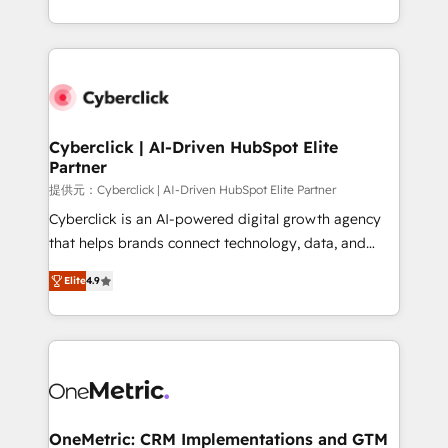
America. From casual user to super fan: make
Canada, we’ve delivered thousands of successful
HubSpot an experience you LOVE!
HubSpot projects for mid-market and enterprise
clients worldwide, with over 10 years experience. We
combine HubSpot, data, and AI to design connected
go-to-market systems that align people, process,
and technology for predictable, scalable revenue
Cyberclick | AI-Driven HubSpot Elite
Partner
growth. Our expertise spans RevOps, CRM and data
architecture, AI enablement, and strategic marketing,
提供元：Cyberclick | AI-Driven HubSpot Elite Partner
delivered through our proprietary FLAIR framework
Cyberclick is an AI-powered digital growth agency
for responsible AI adoption. As a HubSpot Elite
that helps brands connect technology, data, and
Partner and ISO 27001:2022 certified consultancy,
creativity to achieve measurable results. Founded in
Elite
4.9
we blend strategy, creativity, and technology to help
Barcelona and operating across Spain, LATAM, and
organisations scale smarter and grow stronger.
the UK, we support global companies in building
smarter marketing, sales, and customer success
strategies. As the only HubSpot Elite Partner in
Iberia (Spain & Portugal), we combine human insight
with intelligent automation to drive sustainable
growth. Our multidisciplinary team designs solutions
OneMetric: CRM Implementations and GTM