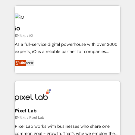
250+ HubSpot experts across Europe – ready to
build a CRM architecture optimized to support your
business goals. Talk to us if you’re looking to: -
Connect marketing, sales and operations around one
iO
reliable source of truth - Unlock the full value of your
提供元：iO
CRM and marketing data, not just implement a
As a full-service digital powerhouse with over 2000
system - Accelerate impact with a partner who
experts, iO is a reliable partner for companies
understands both strategy and technology
looking to strengthen their position in the fields of
Elite
4.9
marketing, technology, content, strategy and
creation. iO combines in-depth knowledge on both
the marketing and technology end of HubSpot,
creating impactful inbound marketing strategies
from end-to-end. Teams of marketing specialists,
developers, copywriters and designers work side by
side to meet the specific demands of every client
Pixel Lab
and project. Dedicated HubSpot teams combine all
提供元：Pixel Lab
skills for HubSpot projects from strategy to
Pixel Lab works with businesses who share one
implementation and training. Skilled in-house
common goal – growth. That’s why we employ the