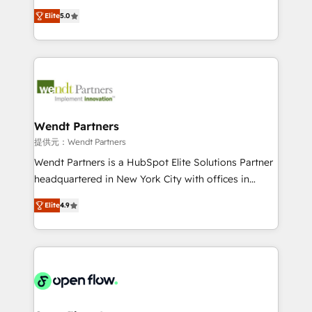
along with plenty of case studies.
HubSpot Experts: Onboarding, migrations,
Elite
5.0
automation, and training built for adoption. ⚡ Highly
Technical Execution: ERP, EMR and Custom
Integrations; complex builds delivered in weeks, not
months. 🤖 AI Consulting & Agents: AI-powered
workflows; automation agents; process optimization
inside HubSpot. 🏆 Industry Experience: 🏥
Healthcare: HIPAA implementations; secure data
Wendt Partners
workflows 💼 Financial Services: compliant
提供元：Wendt Partners
workflows; audit-ready reporting ⚖️ Legal: client
Wendt Partners is a HubSpot Elite Solutions Partner
intake; pipeline and document workflows 🛒 E-
headquartered in New York City with offices in
Commerce: Shopify, WooCommerce; lifecycle and
Toronto, London and Melbourne. As a global
revenue automation 🏢 Real Estate: deal pipelines;
Elite
4.9
HubSpot partner, we specialize in working with
portfolio and lifecycle management 🏭
sophisticated B2B companies to implement the
Manufacturing: ERP integrations; operational
HubSpot CRM platform across client organizations.
alignment 🛡️ Compliance & Data Considerations:
Our vertical market expertise includes
HIPAA-aware; CASL-compliant; GDPR-ready
industrial/manufacturing, professional services,
implementations where required 💡 Why 500+
architecture/engineering/construction (AEC),
Clients Choose Us: Elite Partner; technical, fast, and