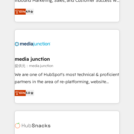
Inbound Marketing, Sales, and Customer Success We
specialize in driving revenue growth for companies
Elite
4.9
across industries through tailored marketing, sales,
and customer success strategies, utilizing RevOps
methodologies. As Latin America's largest HubSpot
partner and a global leader in education market, we
offer unparalleled insights. Operating in five
countries—Brazil, UAE (Abu Dhabi/Dubai/Sharjah),
Mexico, USA, and Portugal—we've executed over a
media junction
hundred successful operations. Our approach,
提供元：media junction
rooted in RevOps principles, integrates analysis,
We are one of HubSpot's most technical & proficient
training, planning, and qualification. Leveraging
partners in the area of re-platforming, website
technology, data analytics, CRM optimization, and
design & development. We specialize in multi-hub
inbound marketing tactics, we focus on
Elite
5.0
implementations for mid-market & enterprise
understanding, nurturing, and converting leads.
companies. We are woman-owned, powered by
Partner with us to unlock your business's full
coffee, and we ❤️ dogs. We produce award-winning
potential and achieve sustained growth in today's
work for our clients. 🏆2023 Technical Expertise
competitive market.
Impact Award 🏆2022 Technical Expertise Impact
Award 🏆2022 Platform Migration Excellence Impact