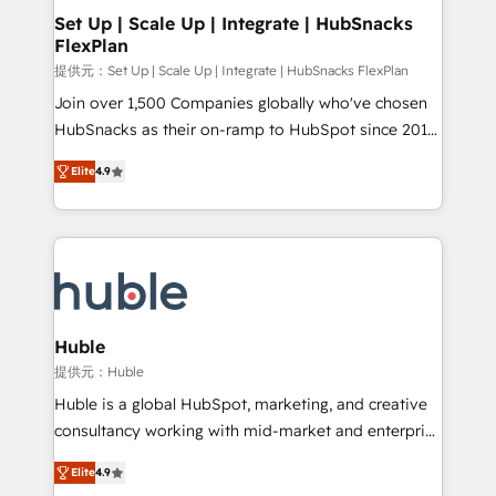
Award 🏆2020 Elite Solutions Partner 🏆2019
Set Up | Scale Up | Integrate | HubSnacks
FlexPlan
Integrations HubSpot Impact Award 🏆2019
Marketing Enablement HubSpot Impact Award 🏆
提供元：Set Up | Scale Up | Integrate | HubSnacks FlexPlan
2018 Website Design HubSpot Impact Award 🏆2017
Join over 1,500 Companies globally who've chosen
Website Design HubSpot Impact Award 🏆2016
HubSnacks as their on-ramp to HubSpot since 2014
Growth-Driven Design Agency of the Year 🏆2016
Simple pay-as-you-go plans that accelerate value...
Elite
4.9
Sales Enablement HubSpot Impact Award 🏆2015
1️⃣ Set Up | Onboarding New or Check-fixing existing
Growth-Driven Design Agency of the Year 🏆2015
HubSpot portals 2️⃣ Scale Up | 100% HubSpot Task
Became the 5th Agency to reach Diamond 🏆2014
Execution... Global 24/7 ... All Experts 3️⃣ Integrate |
HubSpot COS Performance Award 🏆2014 HubSpot
your entire Tech Stack with Custom Integrations
COS Design Award 🏆2013 HubSpot Marketplace
Slash months from your API Integration project... ⬅️
Provider of the Year 🏆2011 Became a HubSpot
Click "Contact Business" ⬅️ to access 150+ Kickstart
Partner 📆Founded in 1997
Integration templates that put HubSpot in the center
Huble
of your tech stack, syncing... 🛍️ Shopify or
提供元：Huble
WooCommerce 💲 Stripe or Paypal 💰 Sage or
Huble is a global HubSpot, marketing, and creative
Netsuite 🤖 Google or Microsoft ✍️ DocuSign or
consultancy working with mid-market and enterprise
PandaDoc 🌐 Avalara or Quaderno HubSnacks holds
businesses. We go beyond implementation, shaping
the rare Advanced "Custom Integrations"
Elite
4.9
the strategy, processes, and teams that turn