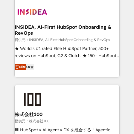
INSIDEA, AI-First HubSpot Onboarding &
RevOps
提供元：INSIDEA, AI-First HubSpot Onboarding & RevOps
★ World's #1 rated Elite HubSpot Partner, 500+
reviews on HubSpot, G2 & Clutch. ★ 150+ HubSpot
Certified Experts & Trainers across the team ★
Elite
5.0
1,500+ implementations across five continents ★ AI-
First, RevOps-led, Onboarding obsessed ★
Company of the Year 2024/25 INSIDEA helps
growing companies turn HubSpot into a revenue
engine. We onboard your team, migrate your data,
and build AI-powered workflows that drive adoption
from week one, in your time zone. What we do ➤
株式会社100
Onboarding: Live in weeks, with workflows built
提供元：株式会社100
around your business, not a template. ➤ Migration:
🏢 HubSpot × AI Agent × DX を統合する「Agentic