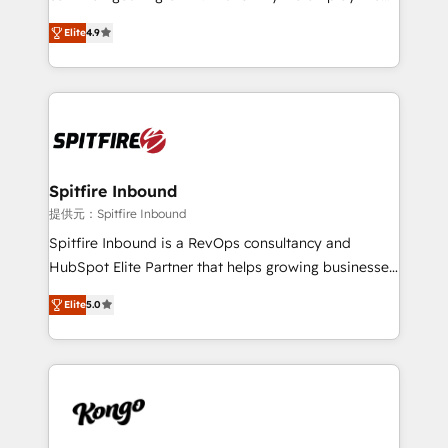
developers are building HubSpot CMS websites and
latest innovations in disruptive technology in our
complex API integrations with external platforms.
Elite
4.9
approach to web design, sales enablement and
Working from several campuses across Belgium, The
inbound marketing that deliver month-on-month
Netherlands, Denmark and Sweden, iO currently
growth for our client's businesses. These methods
supports the growth of big and small companies
are confirmed by data-driven results so you can see
such as Brussels Airport, Volvo, Farmaline, Agilitas,
exactly where your marketing budget is being used
Streamz and Michelin.
and how. In a few months, you can boost leads, ROI
and overall revenue to a level not feasible with
Spitfire Inbound
traditional methods. If you’re a frustrated marketing
提供元：Spitfire Inbound
manager or business owner sick of wasting budget
Spitfire Inbound is a RevOps consultancy and
with generic agencies and their outdated methods,
HubSpot Elite Partner that helps growing businesses
we are here to help. We help ambitious businesses
design predictable, scalable revenue-driving
just like yours attract more high-quality leads
Elite
5.0
strategies. With offices in South Africa and London,
throughout each stage of the buying cycle with
we take a RevOps-led approach that aligns sales,
conversion-ready websites, engaging content
marketing & service, breaks down silos, and gives
specifically targeted to your key audiences and
teams the clarity to operate efficiently and with
enable sales teams with the process, technology and
confidence. We deliver end to end strategy and
training to smash targets.
implementation, aligning people, processes, data