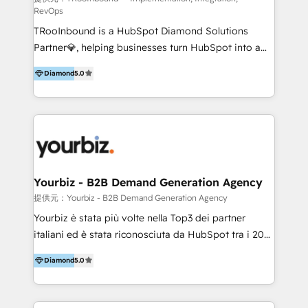
RevOps
Productos
TRooInbound is a HubSpot Diamond Solutions
Partner💎, helping businesses turn HubSpot into a
scalable growth engine. We work with startups, mid-
Diamond
5.0
market, and enterprise teams to maximize
HubSpot’s full potential through: 💎HubSpot Audits,
Management & Optimization 💎RevOps-powered
HubSpot Onboarding & CRM Implementation 💎
Brand Development, Growth Strategy, AI SEO &
Performance Marketing 💎Data Migration & Custom
Integrations 💎Go-To-Market (GTM) Strategies &
Yourbiz - B2B Demand Generation Agency
Account-Based Marketing 💎CMS Development &
提供元：Yourbiz - B2B Demand Generation Agency
Conversion-Focused Websites With a 5.0⭐average
Yourbiz è stata più volte nella Top3 dei partner
rating and 140+ verified client reviews on the
italiani ed è stata riconosciuta da HubSpot tra i 20
HubSpot Ecosystem, TRooInbound is trusted by
migliori partner EMEA per la gestione del cliente.
businesses globally for consistent delivery and high
Diamond
5.0
Stiamo accompagnando oltre 100 aziende nella
client satisfaction. With deep HubSpot expertise and
digitalizzazione e ottimizzazione dei processi di
a focus on performance, we build systems that scale
marketing e vendita. Il nostro metodo DAM è stato