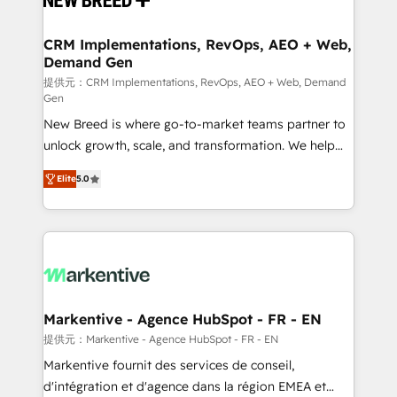
定の代行ではなく、設計の責任」を引き受け、部門横断
technical development team. - 19 HubSpot-certified
の統合・浸透・変革管理を実行します。 ▸ CMS戦略設
trainers to drive platform adoption. 📈 Revenue
CRM Implementations, RevOps, AEO + Web,
計・構築：リード獲得・CVR・SEOを前提にした情報設
Demand Gen
Generation - Full-funnel marketing and high-
計・導線設計・テンプレート設計をContent Hubで一体
performance advertising via Point Success Media. -
提供元：CRM Implementations, RevOps, AEO + Web, Demand
Gen
提供。 ▸ 既存CRM・MAからの移行支援：Salesforce・
Expert deployment of Breeze AI and custom agents
Marketo・Pardot等からの移行、カスタム設計、履歴
New Breed is where go-to-market teams partner to
to automate growth. 🏆 Elite Excellence - 8 platform
データ移行と活用設計まで。 ▸ AEO対応：ChatGPT・
unlock growth, scale, and transformation. We help
accreditations and deep HIPAA-compliance
Perplexity等のAI検索からの流入・引用を前提にコンテ
companies activate HubSpot’s AI-powered
expertise. - A team of 250+ experts dedicated to
Elite
5.0
ンツとサイト構造を最適化。 🏆 なぜ100incを選ぶの
customer platform and operationalize HubSpot’s
your resilient growth.
か？ ✓ HubSpot Eliteパートナー認定 ✓ HubSpotアワ
Loop Marketing framework through expert-led
ード受賞・HUGリーダー ✓ ISO27001:2022 /
services, smart agents, and purpose-built apps,
ISO9001:2015 取得 ✓ 400社以上の導入実績 ✓
tailored to your business. Together, we unlock
HubSpot大百科 出版 CRM・AI活用に関するご相談、現
results, fast. ⚙️CRM & RevOps: Align all Hubs to your
状整理の壁打ちなど、構想段階からお気軽にお問い合わ
buyer journey for clean data, scalability, & reporting.
せください。
🎯Demand Gen & ABM: Drive pipeline with inbound,
Markentive - Agence HubSpot - FR - EN
ABM, AEO, SEO, & paid media. 👩‍💻Web Design:
提供元：Markentive - Agence HubSpot - FR - EN
Build high-performing websites with UX, messaging,
Markentive fournit des services de conseil,
& conversion strategy that drive results. 🤖AI
d'intégration et d'agence dans la région EMEA et