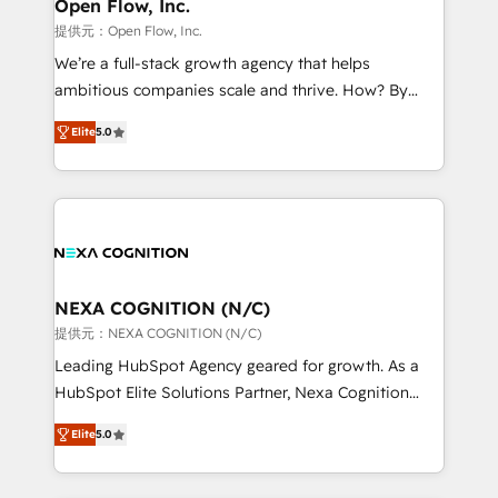
distribution, commercial real estate, technology,
Open Flow, Inc.
built to scale.
finserv/fintech, IT managed services, transportation
提供元：Open Flow, Inc.
& logistics, energy/solar, staffing and recruiting,
We’re a full-stack growth agency that helps
media, healthcare and government contractors. Our
ambitious companies scale and thrive. How? By
scope of services encompasses Platform Solutions,
upgrading and streamlining every single revenue-
Technical Solutions, Enablement Solutions, Digital
Elite
5.0
generating aspect of your business. We’re proud
Solutions and Growth Solutions. As a fully
HubSpot Elite Solutions Partners and devout CRM
accredited and five-star rated firm, Wendt Partners
nerds who can harness HubSpot’s custom digital
brings a deep bench of expertise to each client
tools to improve each touchpoint of your customer
engagement. In addition, we are SOC 2, ISO 27001,
experience. Working hand-in-hand with your team,
GDPR and HIPAA compliant for global IT security
we’ll assemble a RevOps machine that drives more
standards.
traffic, generates better leads and crushes your
NEXA COGNITION (N/C)
revenue goals. We've worked with thousands of
提供元：NEXA COGNITION (N/C)
HubSpot customers and we'd love to work with you
Leading HubSpot Agency geared for growth. As a
too! Clients come to us for: Advanced CRM solutions
HubSpot Elite Solutions Partner, Nexa Cognition
System Integrations both Custom and Native to
ranks in the top 1% of global HubSpot Partners and
HubSpot Data System Migrations between systems
Elite
5.0
has been one of the longest-standing partners since
to HubSpot New lead generation strategies Time-
2012. We empower businesses to harness the full
saving automations Fresh growth campaigns Robust