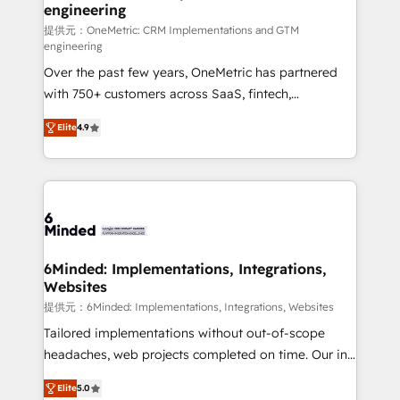
engineering
that simplify complexity, boost performance, and
turn innovation into real impact. 🌍 Highlights •
提供元：OneMetric: CRM Implementations and GTM
engineering
HubSpot Partner since 2012 • 2022 EMEA Impact
Over the past few years, OneMetric has partnered
Award: Best Integration • 150+ successful HubSpot
with 750+ customers across SaaS, fintech,
projects • Clients in 30+ industries • Proprietary
healthcare, real estate, and other industries. With
technology for integrations • Multilingual team:
Elite
4.9
150+ HubSpot-certified experts, we deliver scalable
English, Spanish, Portuguese & Italian 👉 Grow
solutions to complex GTM and RevOps challenges.
smarter with AI and HubSpot.
Our Expertise 🔹 Onboarding & Implementation:
Accredited HubSpot Partner, ensuring smooth setup
tailored to your GTM motion. 🔹 Migrations: Move
from other CRMs to HubSpot without data loss or
downtime. 🔹 RevOps Strategy: Align teams,
6Minded: Implementations, Integrations,
Websites
processes, and data to drive revenue efficiency. 🔹
Integrations: Connect HubSpot with your tech stack
提供元：6Minded: Implementations, Integrations, Websites
for better adoption. 🔹 Custom Solutions: Build
Tailored implementations without out-of-scope
tailored apps, workflows, and configurations. We are
headaches, web projects completed on time. Our in-
SOC 2 Type II and ISO 27001 certified, reinforcing
house team of certified CRM architects, experts,
Elite
5.0
our commitment to data security and compliance. At
developers, designers, and marketers handles all