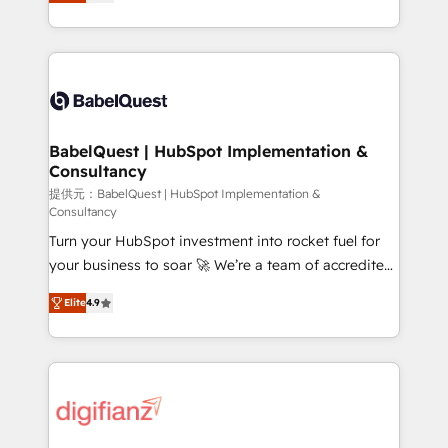
Welcome to our Profile! We help with: • CRM
nurturing sequences. - Cross-hub setup across
implementation, reports, workflows, and team
Marketing, Sales, Operations, and Service Hubs. -
training • CRM migration from Salesforce, Pipedrive,
Ongoing optimization, managed support, and
Dynamics and others • Technical projects including
scalable retainers. Let’s make HubSpot your most
custom API integrations • AI governance for
powerful growth engine. Built to convert, scale, and
HubSpot-centred operations A little about us: •
drive results.
Boutique 'Elite' team of 12 • 150+ clients across Sales
BabelQuest | HubSpot Implementation &
Consultancy
Hub, Marketing Hub, Service Hub, Data Hub and
CMS • ISO/IEC 27001:2022, ISO 9001:2015, and ISO
提供元：BabelQuest | HubSpot Implementation &
Consultancy
42001:2023 certified - the AI management standard •
Turn your HubSpot investment into rocket fuel for
GuardHub: our AI governance framework, built on
your business to soar 🚀 We’re a team of accredited
ISO 42001 Ready for the next step? Click the 👈
HubSpot experts ready to help you. We can
'𝗖𝗼𝗻𝘁𝗮𝗰𝘁 𝗯𝘂𝘀𝗶𝗻𝗲𝘀𝘀' button to get in touch (𝘸𝘦'𝘳𝘦
Elite
4.9
implement the platform into complex business
𝘴𝘶𝘱𝘦𝘳 𝘳𝘦𝘴𝘱𝘰𝘯𝘴𝘪𝘷𝘦)
environments, optimise what you've got and make
sure you can actually use it, build your website in
HubSpot or create an inbound marketing strategy
for you and execute it on HubSpot. We are on the
G-Cloud 14 CCS (Crown Commercial Service)