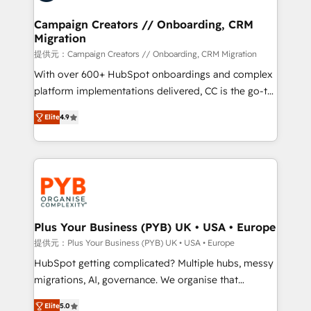
and manufacturers since 2002, we are committed to
empowering our clients and developing their
Campaign Creators // Onboarding, CRM
Migration
autonomy. Get to grips with HubSpot through
guided implementation and seamless integration of
提供元：Campaign Creators // Onboarding, CRM Migration
the CRM platform into your digital ecosystem. Would
With over 600+ HubSpot onboardings and complex
you like support in deploying your inbound
platform implementations delivered, CC is the go-to
marketing strategy? We'll provide support tailored
Elite Solutions Partner for businesses ready to
Elite
4.9
to your needs and sales objectives. With 125+
migrate, replatform, and scale smarter. We specialize
certifications, we are part of the most certified
in high-impact CRM and CMS migrations and
Canadian agencies, and we both hold Onboarding
onboarding from platforms like Salesforce, NetSuite,
Accreditations. Based in Canada (coast to coast), our
Zoho, Pardot, Marketo, Microsoft Dynamics, Wix,
services are offered in both English & French.
WordPress and legacy CRMs, turning fragmented
systems into unified, growth-ready HubSpot
architectures that accelerate revenue operations and
Plus Your Business (PYB) UK • USA • Europe
performance. - Multi-object CRM migration, cleanup,
提供元：Plus Your Business (PYB) UK • USA • Europe
and implementation. - Pre-built and custom
HubSpot getting complicated? Multiple hubs, messy
integrations across your full tech stack. - Custom
migrations, AI, governance. We organise that
object setup, CMS builds, and full-funnel automation.
complexity, so your team can put HubSpot to work...
- Dashboards, lifecycle campaigns, and lead
Elite
5.0