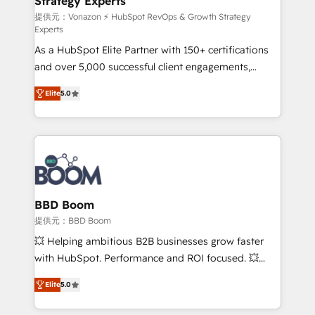
Strategy Experts
pour aligner les équipes marketing, commerciales et
support client (data migration, synchronisation API,
提供元：Vonazon ⚡ HubSpot RevOps & Growth Strategy
Experts
audit et maintenance) ➤ La création de sites internet
As a HubSpot Elite Partner with 150+ certifications
de conversion qui transforment les visiteurs en
and over 5,000 successful client engagements,
opportunités d'affaires ➤ La mise en place de
Vonazon turns marketing complexity into
stratégies d'acquisition marketing (SEO, SEA,
Elite
5.0
measurable, scalable growth. From onboarding to
inbound, automatisation marketing, ABM, IA,
enterprise-grade campaigns, our in-house team
emailing) Informations clés : - 10 ans d'expérience -
builds scalable strategies that drive long-term
100+ intégrations CRM HubSpot réussies - 40
revenue. ⚙️ HubSpot Integration & Optimization •
experts conseil - 150 certifications HubSpot
Seamless CRM, CMS, and automation setup •
cumulées
Complex platform migrations and data cleanups •
Custom APIs and third-party integrations 📈 End-to-
BBD Boom
End Revenue Acceleration • Lifecycle marketing and
提供元：BBD Boom
pipeline growth programs • Sales enablement tools
💥 Helping ambitious B2B businesses grow faster
and CRM optimization • Retention strategies with
with HubSpot. Performance and ROI focused. 💥
customer journey mapping 🏅 Elite-Level HubSpot
BBD Boom is the HubSpot partner that can help you
Execution • 750+ onboardings and 2,000+
Elite
5.0
to HubSpot Better. We work with your teams to
implementations • Deep expertise across marketing,
solve all your HubSpot challenges and improve user