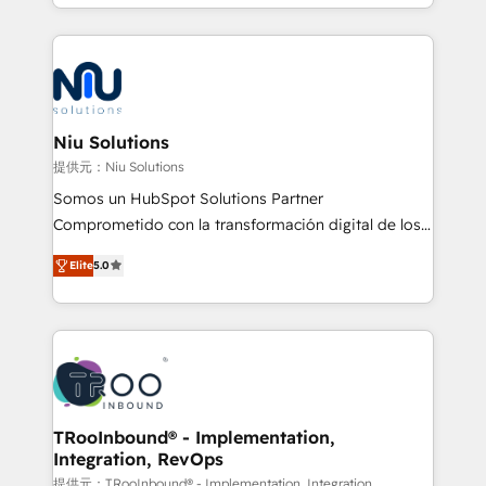
más de 6 años de experiencia, hemos liderado 100+
implementaciones conectando HubSpot con SAP,
ERPs, e-commerce, plataformas financieras,
WhatsApp y sistemas logísticos. Nuestro equipo
multicultural trabaja en español, inglés y portugués,
uniendo visión estratégica y excelencia técnica para
Niu Solutions
generar resultados medibles. Apoyamos a empresas
提供元：Niu Solutions
de construcción, educación, tecnología, retail, e-
Somos un HubSpot Solutions Partner
commerce, salud, financieras, seguros y servicios,
Comprometido con la transformación digital de los
ayudándolas a conectar sistemas, escalar equipos y
procesos comerciales de las empresas en
tomar decisiones basadas en datos. 🌎 Highlights:
Elite
5.0
Latinoamérica, con un enfoque en Marketing, Ventas
5+ años como partner HubSpot 100+
y Servicio al Cliente. Somos un equipo de trabajo
implementaciones en LATAM y EE. UU. Expertise en
multidisciplinario de alto rendimiento, con
integraciones vía API Top #7 HubSpot Partner
conocimiento y experiencia enfocado en: 1.
LATAM 2025 🏆 Impulsamos crecimiento con CRM +
Optimizar la eficiencia operativa de nuestros
IA en múltiples industrias. 👉 ¿Listo para transformar
clientes 2. Mejorar la experiencia del cliente 3.
tus procesos comerciales?
Asegurar resultados medibles Nos especializamos
TRooInbound® - Implementation,
Integration, RevOps
en bancos, seguros, e-commerce, Desarrolladores
Inmobiliarios y Empresas Distribuidoras de
提供元：TRooInbound® - Implementation, Integration,