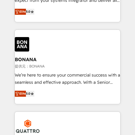
expect from your systems integrator and deliver all
the agency services you'd expect from your
Elite
5.0
HubSpot Solutions Partner. As one of the UK's
longest-standing partners, we are experts at
maximising the value of the HubSpot platform and
building an integrated growth stack that brings your
business, operational and technical requirements to
life, and creates a 360˚ view of your customer to
help your teams do more. We specialise in HubSpot
BONANA
technical services, website design and development
提供元：BONANA
as well as agency services that help set you up for
We’re here to ensure your commercial success with a
success. Now, more than ever you need to connect
seamless and effective approach. With a Senior
and align your website and marketing to sales and
team that has 10+ years of experience in HubSpot,
customer service. It's time to empower your teams
Elite
5.0
we have a deep understanding of SaaS, Business
to create great customer experiences that generate
Services and E-commerce together with Retail. We
more leads, close more business and engage your
streamline and enhance your Sales, Marketing &
customers. Let's work side-by-side to make it
Service efforts, providing insights in your
happen.
commercial operations. We're good at RevOps,
automating and optimizing your marketing, sales &