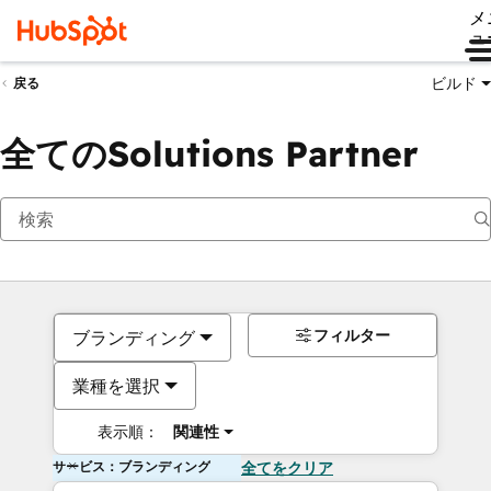
メ
ュ
ビルド
戻る
全てのSolutions Partner
フィルター
ブランディング
業種を選択
表示順：
関連性
サービス：ブランディング
全てをクリア