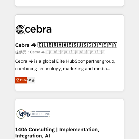
OneMetric, we help revenue teams focus on the
aspects of your HubSpot. ✨ 400+ global clients ✨
OneMetric that matters most: revenue.
100+ seamless migrations from 15+ different CRMs
✨ 100,000+ hours in HubSpot projects, 75+ full Hub
implementations, and 5,000+ pages ✨ CS: Clients
generating 7-digit MRR from inbound campaigns ✨
CS: 245% organic growth & +751% new visitors for a
Cebra 🦓 🇨🇱🇧🇷🇲🇽🇪🇸🇺🇸🇨🇴🇵🇪🇵🇦
full-funnel HubSpot project ✨ CS: 415% conversion
提供元：Cebra 🦓 🇨🇱🇧🇷🇲🇽🇪🇸🇺🇸🇨🇴🇵🇪🇵🇦
boost with a new HubSpot site Recognized leaders:
Cebra 🦓 is a global Elite HubSpot partner group,
🏆 HubSpot Platform Migration Impact Award 🏆
combining technology, marketing and media
Clutch HubSpot Global Leader 🏆 Finalist: HubSpot
expertise across Latin America and Southern
Inbound Campaign of the Year 🏆 Gold AVA Digital
Elite
5.0
Europe, with teams across 7 countries. Born in Chile,
Award for Best Website 🌟 Accreditations: CRM
we combine local insight with international reach to
Implementation, HubSpot Content Experience, CRM
help businesses grow through technology, creativity,
Data Migration & Custom Integration
AI and strategy. For over 12 years, we’ve delivered
500+ HubSpot implementations, building end-to-
end solutions that integrate CRM, AI automation,
inbound and loop marketing, content, and digital
1406 Consulting | Implementation,
Integration, AI
creativity. Our multicultural team works in Spanish,