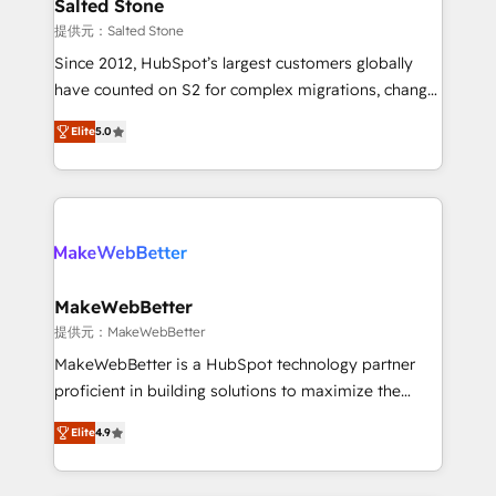
we turn complexity into clarity, human at global
Salted Stone
scale. 🏆 HubSpot’s CEO called us “the partner of the
提供元：Salted Stone
future.” Others agree it is proof of trust built through
Since 2012, HubSpot’s largest customers globally
measurable impact.
have counted on S2 for complex migrations, change
management, systems integration, and creative
Elite
5.0
solutions that deliver measurable impact and
transform brand experiences As one of the few full-
service creative agencies in the HubSpot
ecosystem, we blend strategy, technology, & award-
winning design to build scalable, globally
regionalized HubSpot websites, integrated
marketing campaigns, & RevOps frameworks that
MakeWebBetter
fuel long-term success We connect the entire
提供元：MakeWebBetter
customer lifecycle through seamless integrations,
MakeWebBetter is a HubSpot technology partner
ensure long-term adoption with change-
proficient in building solutions to maximize the
management programs, and align marketing, sales,
operational efficiency of HubSpot. The fastest-
and service to drive sustainable growth With 6 key
Elite
4.9
growing tech-enabler & facilitator, MakeWebBetter,
HubSpot accreditations and experience across
hands you the blend of HubSpot expertise &
hundreds of organizations in dozens of industries,