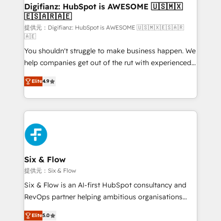
framework, meaning we've been accredited by
Digifianz: HubSpot is AWESOME 🇺🇸🇲🇽
🇪🇸🇦🇷🇦🇪
HubSpot and vetted by the CCS, which means we
can support public sector companies as well the
提供元：Digifianz: HubSpot is AWESOME 🇺🇸🇲🇽🇪🇸🇦🇷
🇦🇪
other ones listed in our profile. Our services: -
You shouldn't struggle to make business happen. We
HubSpot implementation - HubSpot CMS website
help companies get out of the rut with experienced,
build We can do lots of things. But everything we do
process-oriented teams implementing HubSpot
is there for you to: - Grow revenue, and run your
Elite
4.9
Marketing, Sales, Service, CMS and Operations Hub,
business more efficiently - Build stronger
so selling and actually engaging with your customers
relationships with customers - Make better
feels easy and pain-free. We are a top ranked
decisions with data - Find a new voice and reach
HubSpot Elite Partner, winner of Rookie of the Year
more people - Get the most out of your HubSpot
and Customer First Awards, 4.9/5 rating in HubSpot
investment
Reviews and 4.9/5 rating in Clutch Reviews. Digifianz
helps the following industries: logistics & 3PL, home
Six & Flow
improvement & construction, branding and
提供元：Six & Flow
commercialization, real estate, health, education,
Six & Flow is an AI-first HubSpot consultancy and
SaaS, Software Dev & IT and consulting, make the
RevOps partner helping ambitious organisations
most out of their HubSpot experience operating in
grow with clarity, confidence, and intelligence.
the United States, EU, UAE, Mexico and Latin
Elite
5.0
Operating across the UK, Netherlands, Ireland, and