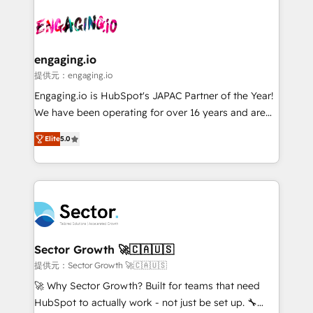
Who We Serve Revenue teams, marketing leaders,
implementations - 500+ successful onboardings -
and sales ops at mid-market companies ready to
Own back-end developers - Complex data
move beyond spreadsheets into unified systems
migrations (e.g. Salesforce, MS Dynamics, Perfect
that drive real business results.
View, SuperOffice) - Custom integrations (e.g. MS
engaging.io
Business Central, Navision, AX, SAP, Exact, AFAS) We
提供元：engaging.io
focus on growing B2B companies in the SME sector
Engaging.io is HubSpot's JAPAC Partner of the Year!
such as manufacturing, SaaS, business services and
We have been operating for over 16 years and are
wholesaler companies. As an experienced HubSpot
one of HubSpot's most experienced and technically
partner, we know how important user adoption is.
Elite
5.0
capable Agency Partners globally. We specialise in
That's why we have developed a step-by-step
complex CRM migrations, implementations,
implementation process that focuses on user
integrations, custom CMS portal development,
adoption. We’re experts on connecting data,
design & UX for mid to large to multi national
technology and people with each other. Together we
businesses. Our teams are based in North America
strive for optimal customer processes and
and APAC. We are HubSpot's top-ranked Advanced
experiences. Systony – We believe you can grow!
Implementation Certified Partner and we contribute
Sector Growth 🚀🇨🇦🇺🇸
to their advisory council. We strive to do 'good work
提供元：Sector Growth 🚀🇨🇦🇺🇸
with good people' and have worked with incredible
🚀 Why Sector Growth? Built for teams that need
brands. You can see some of them on our website,
HubSpot to actually work - not just be set up. 🔧