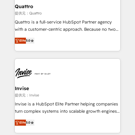
service operations with AI, designing and building
Quattro
your website, and we drive growth through Account-
提供元：Quattro
Based Marketing, SEO, SEA and many other tactics.
Quattro is a full-service HubSpot Partner agency
No worries, we will advise you in which to deploy
with a customer-centric approach. Because no two
and help you to get the best measurable ROI. This
clients have the same needs, Quattro offer a
brings us to our mission; to effectively guide as
Elite
5.0
bespoke approach for every client. Services include
much Benelux companies as possible to be
business growth strategies, sales enablement, CRM
commercially successful.
set-up, Migrations, Integrations, Enterprise level
Sales Hub, Marketing Hub, Customer Support Hub,
Ops Hub Software, inbound marketing strategy,
content strategies, branding, HubSpot CMS,
bespoke web apps and growth driven design
Invise
websites. Experienced in helping Global B2B
提供元：Invise
Manufacturers, Fintech, Professional Services, IT and
Invise is a HubSpot Elite Partner helping companies
SaaS industries.
turn complex systems into scalable growth engines.
We combine strategy, technology and change
Elite
5.0
management to drive measurable results. As part of
the fast-growing Siloy Group, we unite more than