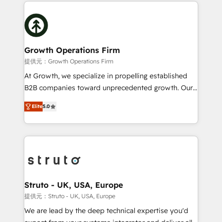
potential of HubSpot by combining strategic
help desk Unified revenue operations Dynamic
insights with technical excellence, we deliver
website development Award-winning creative
bespoke HubSpot solutions tailored to drive
design We live and breathe HubSpot and are ready
measurable growth and operational efficiency. Why
to take on real challenges!
Choose Nexa Cognition? 🚀 HubSpot Expertise: Our
Growth Operations Firm
certified team specialises in CRM implementation,
提供元：Growth Operations Firm
marketing automation, and revenue operations. 🤝
At Growth, we specialize in propelling established
Custom Solutions: From onboarding and
B2B companies toward unprecedented growth. Our
integrations, to RevOps and training. We align
focus is on fine-tuning and enhancing your growth,
HubSpot with your business needs. 🌟 Proven
Elite
5.0
sales, and marketing operations. Unlike conventional
Results: We’ve helped businesses of all sizes
marketing agencies, we dive deep into the
accelerate revenue growth, improve operational
operational aspects of your business, ensuring that
efficiency, and achieve ROI. 🔧 Flexible Service
each cog in your growth machine is well-oiled and
Packages: Choose ongoing support or project-based
functioning optimally. With our expertise in leading
solutions. We offer service packages designed to fit
platforms like Salesforce and HubSpot, we bring a
your requirements. Contact us today!
wealth of knowledge and experience to the table.
Struto - UK, USA, Europe
Our strategies are tailored to your business's unique
提供元：Struto - UK, USA, Europe
needs, ensuring a personalized approach that aligns
We are lead by the deep technical expertise you'd
with your growth objectives.