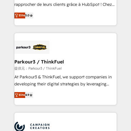
business services. We prepare a customized
rapprocher de leurs clients grâce à HubSpot ! Chez
business case that demonstrates the value and
DIGITALISIM, nous avons l'intime conviction que la
impact of your digital transformation, including a
Elite
5.0
réussite des entreprises passe par l’innovation web,
detailed financial rationale with a focus on ROI and
le marketing digital, et la relation client ! C'est
TCO. As a trusted extension of your team, we
pourquoi, nos experts sont à la fois capables de
believe in the power of partnership. Together, we
gérer votre projet de création de site internet, votre
embark on a transformational journey that sets your
référencement, votre stratégie digitale et le pilotage
business up for long-term success. Unlock your
et l'intégration d'HubSpot ! Les grandes phases d'un
business. If not now, when?
projet HubSpot avec DIGITALISIM : 🧽 Nettoyage,
Parkour3 / ThinkFuel
migration et intégration des bases de données. 🚀
提供元：Parkour3 / ThinkFuel
Développement des interfaces avec vos logiciels
At Parkour3 & ThinkFuel, we support companies in
métiers ⚙️ Configuration de la plateforme HubSpot
developing their digital strategies by leveraging
📈 Configuration de rapports et tableaux de bord 🤝
technologies and automating their marketing and
Book Process & Guidelines utilisateurs 🎓
Elite
4.9
sales processes to generate growth. Our offer spans
Formations des utilisateurs
from Strategy to Operations. We specialize in CRM
onboarding and implementation, web design, sales
& marketing automation, and digital marketing. With
extensive experience working with tech companies