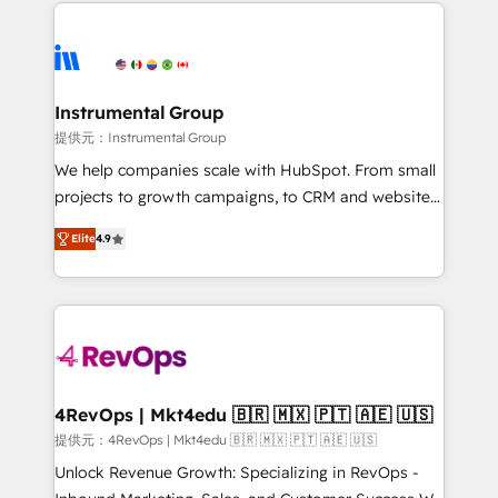
eminent solutions & integrations. Trust us to
there’s a good chance one of our globally integrated
streamline your HubSpot experience. 🚀HubSpot
teams has worked with clients just like you Let’s
Elite Partners with 10+ years of HubSpot experience
explore whether S2 is the partner you’ve been
🤝HubSpot Premier Integration partner 🤝Google
looking for...and get your next big initiative moving!
Premier Partner 2023 🌟5 HubSpot Accreditations 🌟
Instrumental Group
Won HubSpot Theme Challenge 2021 🌟INBOUND’19
提供元：Instrumental Group
HubSpot Rising Star Why us? Harnessing the full
We help companies scale with HubSpot. From small
potential of the powerful HubSpot CRM. ✔️A team of
projects to growth campaigns, to CRM and websites.
HubSpot experts backed by over 10+ years of
Hire an agency that's experienced in every inch of
HubSpot experience ✔️Flexible pricing models —
Elite
4.9
HubSpot and willing to work hand-in-hand with your
Hourly-fee (assigned one Dedicated HubSpot
team to simplify the complex and build a better
Admin); Monthly-fee (HubSpot Admin + Project
experience for your team and customers.
Manager); and Fixed Project Cost (as per
requirement). ✔️Helped over 25,000+ customers so
far with our HubSpot solutions. ✔️Bespoke apps &
on-demand bundle services. Connect with us today!
4RevOps | Mkt4edu 🇧🇷 🇲🇽 🇵🇹 🇦🇪 🇺🇸
提供元：4RevOps | Mkt4edu 🇧🇷 🇲🇽 🇵🇹 🇦🇪 🇺🇸
Unlock Revenue Growth: Specializing in RevOps -