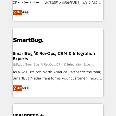
Move from any legacy CRM. Zero downtime, full data
CRM パートナー」 経営課題と現場業務をつなぐAIネイ
integrity. ➤ Implementation: Configure HubSpot to
ティブ・エージェンシーとして、HubSpot Eliteの実装
run your revenue process. Sales, marketing, and
Elite
4.9
力で顧客フロント業務を再設計します。 💡 100inc は何
service wired together. ➤ AI and Integrations: Layer
をする会社か？ HubSpotを共通基盤に、AIエージェン
Breeze AI, custom agents, and APIs to remove
トを組み込んだ顧客フロント業務（マーケティング・営
manual work. ➤ Ongoing Management: Monthly
業・CS）を組織全体で設計・実装する日本のAIネイテ
tune-ups, feature rollouts, adoption coaching. Buying
ィブ・エージェンシーです。事業部・グループ会社・部
HubSpot, switching to it, or reviving a stale portal?
門が分立する組織で、データと業務プロセスのサイロ化
We are built for the work.
を、CRMを軸とした全社共通基盤に再構築します。意
SmartBug 🚀 RevOps, CRM & Integration
Experts
思決定者・PMO・現場担当者に並走します。 1️⃣
HubSpot導入・活用支援 顧客データの一元化から、
提供元：SmartBug 🚀 RevOps, CRM & Integration Experts
GTMの見える化・自動化まで。全Hub統合運用、デー
As a 3x HubSpot North America Partner of the Year,
タ品質設計、グループ横断のCRM統合に対応します。
SmartBug Media transforms your customer lifecycle
2️⃣ AIエージェント組織構築 営業・マーケティング業務
into a revenue engine. Our unified ecosystem
Elite
5.0
の一部をAIが自律実行する組織への移行を設計・実装。
includes specialized divisions Globalia (AI &
Breeze・Claude等をHubSpotと連携させ、役割定義・
Software) and Point Success Media (Paid Media),
運用ルール・成果指標まで含めて設計します。 3️⃣ 全社
making this the official home for all three brands. 🔄
DX × AI推進のPMO伴走支援 複数部門をまたぐDX×AI変
Implementation & Integration - Seamless migrations
革を、構想から実装・定着までPMOとして主導。「設
and system integrations powered by Globalia’s