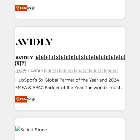
Strategy: Activate Breeze Agents, configure HubSpot
North America. Avec plus de 115 experts en
AI, & maximize AEO with tailored AI services. 🧩
Elite
4.9
marketing automation, Growth, Revops, CRM et
Integrations: Extend HubSpot with custom
webdesign. Markentive is both a consulting firm, a
integrations, hosting, & maintenance.
digital agency and an integrator. With over 115
experts in marketing automation, growth, revops,
CRM and webdesign (We focus on EMEA - USA
customers).
AVIDLY 🇬🇧🇫🇮🇸🇪🇩🇰🇺🇸🇨🇦🇳🇴🇩🇪🇦🇺
🇳🇿
提供元：AVIDLY 🇬🇧🇫🇮🇸🇪🇩🇰🇺🇸🇨🇦🇳🇴🇩🇪🇦🇺🇳🇿
HubSpot’s 5x Global Partner of the Year and 2024
EMEA & APAC Partner of the Year. The world’s most
experienced and fully accredited HubSpot Solutions
Elite
5.0
Partner. 🚀 With 2,750+ HubSpot projects delivered
and 370+ specialists across EMEA, APAC and NAM,
we de-risk complex CRM programmes and
accelerate ROI across every HubSpot Hub. 🧭 From
multi-region migrations to AI-powered automation,