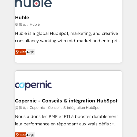
skills, processes, and internal team you need to
CRM Migrations using our in-house "HubScrub" Tool.
attract the right buyers, close deals faster, and grow
without outside dependencies. You’ll learn how to: •
Huble
Set up, audit, and organize your HubSpot portal •
提供元：Huble
Get your sales team fully using HubSpot • Track
Huble is a global HubSpot, marketing, and creative
pipeline and revenue across the entire buyer journey
consultancy working with mid-market and enterprise
• Build an in-house marketing team that drives
businesses. We go beyond implementation, shaping
Elite
4.9
growth • Create content and videos that attract
the strategy, processes, and teams that turn
buyers • Use AI to scale smarter Our coaching-led
HubSpot into a genuine growth engine. Named
approach works best for companies that are done
HubSpot's Global Partner of the Year in 2024,
with outsourcing and ready to build something that
consistently ranked among their top 5 partners
lasts. So if you're ready to become the most trusted
worldwide, and with over 15 years in the ecosystem,
voice in your market, let’s talk.
Huble has built a track record that speaks for itself.
One company, one operating model, delivering
Copernic - Conseils & intégration HubSpot
across offices and consulting teams in the UK, USA,
提供元：Copernic - Conseils & intégration HubSpot
Canada, Germany, France, Belgium, Singapore, and
Nous aidons les PME et ETI à booster durablement
South Africa. Certified compliant with ISO/IEC
leur performance en répondant aux vrais défis : •
27001:2022 and ISO 9001:2015 across all seven
Intégration de HubSpot avec d’autres outils (ERP,
Elite
4.9
international offices and 175+ employees.