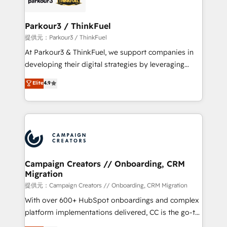
automation, and revenue intelligence to help
companies scale faster and smarter. 🔹 BOOMS:
Parkour3 / ThinkFuel
Demand generation for all your buyers With BOOMS,
提供元：Parkour3 / ThinkFuel
you invest in 100% of your buyers, accelerating your
At Parkour3 & ThinkFuel, we support companies in
growth and positioning yourself as an undisputed
developing their digital strategies by leveraging
leader. 🔹 BOOST: Optimize your digital
technologies and automating their marketing and
Elite
4.9
transformation process A methodology designed to
sales processes to generate growth. Our offer spans
implement HubSpot effectively and optimize your
from Strategy to Operations. We specialize in CRM
digital processes. 🔹 Trusted by Industry Leaders
onboarding and implementation, web design, sales
With an average rating of 4.9/5 and a proven track
& marketing automation, and digital marketing. With
record of business transformation, our growth-first
extensive experience working with tech companies
approach has helped brands dominate their
and manufacturers since 2002, we are committed to
markets.
empowering our clients and developing their
Campaign Creators // Onboarding, CRM
Migration
autonomy. Get to grips with HubSpot through
guided implementation and seamless integration of
提供元：Campaign Creators // Onboarding, CRM Migration
the CRM platform into your digital ecosystem. Would
With over 600+ HubSpot onboardings and complex
you like support in deploying your inbound
platform implementations delivered, CC is the go-to
marketing strategy? We'll provide support tailored
Elite Solutions Partner for businesses ready to