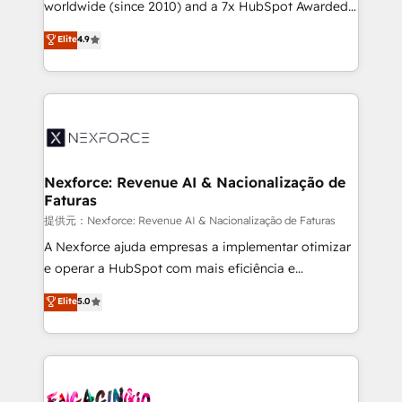
technical know-how and strategic guidance you
worldwide (since 2010) and a 7x HubSpot Awarded
need to succeed.
Elite Partner. With 500+ projects across the U.S.,
Elite
4.9
Brazil, and LATAM, we combine global expertise with
regional experience. Today, we are Brazil’s largest
HubSpot Elite Partner—trusted by companies across
the Americas to scale smarter. ⚙️ CRM
Implementation & Migration Onboarding across all
Hubs, plus migrations from Salesforce, Pipedrive, RD
Station, Freshdesk, Intercom, and more. Custom
Nexforce: Revenue AI & Nacionalização de
Faturas
objects, automations, and integrations built for
growth. 🚀 AI-Driven GTM Orchestration Unify
提供元：Nexforce: Revenue AI & Nacionalização de Faturas
HubSpot with LinkedIn, WhatsApp, email, paid
A Nexforce ajuda empresas a implementar otimizar
media, and AI voice to drive pipeline. 🤖 AI Custom
e operar a HubSpot com mais eficiência e
Agent Development Deploy AI agents for
previsibilidade de receita. Combinamos Revenue
Elite
5.0
prospecting, follow-ups, service triage, and
Operations (RevOps) e Inteligência Artificial para
knowledge retrieval—built in HubSpot. ⚡ Fast-Track
estruturar processos integrar sistemas organizar
& Growth-Track Services Fast-Track: Rapid HubSpot
dados e automatizar operações. O objetivo é
onboarding in weeks Growth-Track: Unlock
transformar a HubSpot em um verdadeiro sistema
advanced optimization & adoption 📍 São Paulo, BR
operacional de receita conectando equipes