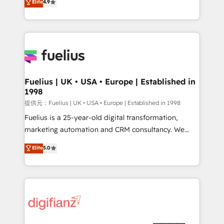
Elite
4.9
implement the platform into complex business
𝘴𝘶𝘱𝘦𝘳 𝘳𝘦𝘴𝘱𝘰𝘯𝘴𝘪𝘷𝘦)
environments, optimise what you've got and make
sure you can actually use it, build your website in
HubSpot or create an inbound marketing strategy
for you and execute it on HubSpot. We are on the
G-Cloud 14 CCS (Crown Commercial Service)
framework, meaning we've been accredited by
Fuelius | UK • USA • Europe | Established in
1998
HubSpot and vetted by the CCS, which means we
can support public sector companies as well the
提供元：Fuelius | UK • USA • Europe | Established in 1998
other ones listed in our profile. Our services: -
Fuelius is a 25-year-old digital transformation,
HubSpot implementation - HubSpot CMS website
marketing automation and CRM consultancy. We
build We can do lots of things. But everything we do
enable mid-market and enterprise clients to
Elite
5.0
is there for you to: - Grow revenue, and run your
maximise their return from digital and fuel their
business more efficiently - Build stronger
growth. We modernise platforms, streamline
relationships with customers - Make better
operations that are causing inefficiencies, improve
decisions with data - Find a new voice and reach
customer experiences, integrate systems, and
more people - Get the most out of your HubSpot
supercharge revenue operations Key services: • CRM
investment
Implementation • Systems Integration • Digital