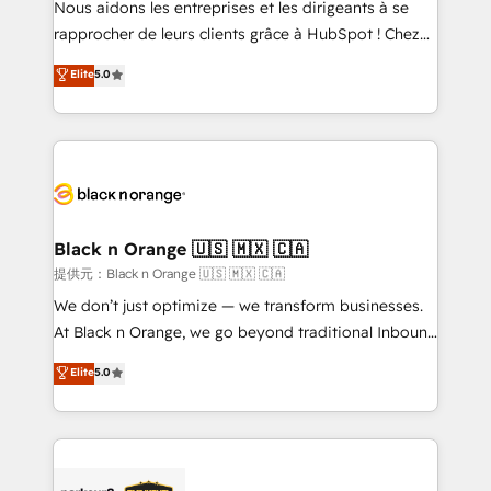
Nous aidons les entreprises et les dirigeants à se
business services. We prepare a customized
rapprocher de leurs clients grâce à HubSpot ! Chez
business case that demonstrates the value and
DIGITALISIM, nous avons l'intime conviction que la
Elite
5.0
impact of your digital transformation, including a
réussite des entreprises passe par l’innovation web,
detailed financial rationale with a focus on ROI and
le marketing digital, et la relation client ! C'est
TCO. As a trusted extension of your team, we
pourquoi, nos experts sont à la fois capables de
believe in the power of partnership. Together, we
gérer votre projet de création de site internet, votre
embark on a transformational journey that sets your
référencement, votre stratégie digitale et le pilotage
business up for long-term success. Unlock your
et l'intégration d'HubSpot ! Les grandes phases d'un
business. If not now, when?
projet HubSpot avec DIGITALISIM : 🧽 Nettoyage,
Black n Orange 🇺🇸 🇲🇽 🇨🇦
migration et intégration des bases de données. 🚀
提供元：Black n Orange 🇺🇸 🇲🇽 🇨🇦
Développement des interfaces avec vos logiciels
We don’t just optimize — we transform businesses.
métiers ⚙️ Configuration de la plateforme HubSpot
At Black n Orange, we go beyond traditional Inbound
📈 Configuration de rapports et tableaux de bord 🤝
Marketing with our exclusive methodologies:
Elite
5.0
Book Process & Guidelines utilisateurs 🎓
BOOMS and BOOST. Together, they form a powerful
Formations des utilisateurs
combination that has driven success for over 800
businesses worldwide. As Elite HubSpot Partners, we
specialize in crafting high-performance growth
strategies that integrate data-driven marketing,