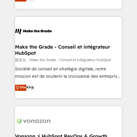
téléphonie, etc.) • Alignement des équipes grâce à un
outil et des données partagées • Amélioration de la
collecte et de l’analyse des données pour des
décisions éclairées • Optimisation de l’efficacité et
de la productivité des équipes Notre équipe de 30
consultants certifiés HubSpot aborde chaque projet
avec un engagement total, alignant processus
Make the Grade - Conseil et intégrateur
HubSpot
métiers et technologie, et guidant vos équipes à
travers le changement, tout en centrant vos objectifs
提供元：Make the Grade - Conseil et intégrateur HubSpot
d’entreprise. Grâce à une méthodologie éprouvée
Société de conseil en stratégie digitale, notre
auprès de plus de 400 clients, nous comprenons
mission est de soutenir la croissance des entreprises
rapidement vos enjeux et intégrons parfaitement
B2B à travers l’acquisition de nouveaux clients,
Elite
4.9
HubSpot dans votre organisation. Pour toute
l'intégration CRM et le développement des revenus
question technique ou besoin de structuration de
auprès de vos comptes existants. En France et à
votre projet HubSpot, contactez notre équipe pour
l'international, nous travaillons avec des ETI
un échange dédié.
ambitieuses, des grands groupes voulant aller au-
delà d’une simple transformation digitale et des
startups florissantes. Nos 3 grandes expertises sont :
➤ L’intégration de CRM et de méthodologie RevOps
Vonazon ⚡ HubSpot RevOps & Growth