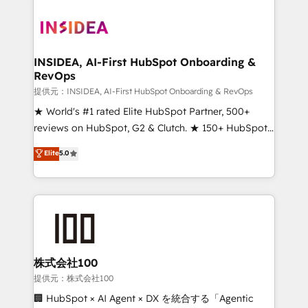
INSIDEA, AI-First HubSpot Onboarding &
RevOps
提供元：INSIDEA, AI-First HubSpot Onboarding & RevOps
★ World's #1 rated Elite HubSpot Partner, 500+
reviews on HubSpot, G2 & Clutch. ★ 150+ HubSpot
Certified Experts & Trainers across the team ★
Elite
5.0
1,500+ implementations across five continents ★ AI-
First, RevOps-led, Onboarding obsessed ★
Company of the Year 2024/25 INSIDEA helps
growing companies turn HubSpot into a revenue
engine. We onboard your team, migrate your data,
and build AI-powered workflows that drive adoption
from week one, in your time zone. What we do ➤
株式会社100
Onboarding: Live in weeks, with workflows built
提供元：株式会社100
around your business, not a template. ➤ Migration:
🏢 HubSpot × AI Agent × DX を統合する「Agentic