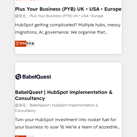
industrial sectors. Offices in Johannesburg, Cape
Town, Dubai & London. 500+ HubSpot CRM
Plus Your Business (PYB) UK • USA • Europe
implementations delivered. AI visibility coverage
提供元：Plus Your Business (PYB) UK • USA • Europe
across ChatGPT, Claude, Perplexity, Gemini and
HubSpot getting complicated? Multiple hubs, messy
Google AI Overviews. HubSpot Impact Award -
migrations, AI, governance. We organise that
Customer First HubSpot Impact Award - Integrations
complexity, so your team can put HubSpot to work...
Elite
5.0
Innovation HubSpot Impact Award - Platform
Welcome to our Profile! We help with: • CRM
Migration Excellence HubSpot Impact Award -
implementation, reports, workflows, and team
Platform Excellence 40+ full-time HubSpot
training • CRM migration from Salesforce, Pipedrive,
professionals. 100s of certifications and
Dynamics and others • Technical projects including
accreditations with HubSpot.
custom API integrations • AI governance for
HubSpot-centred operations A little about us: •
Boutique 'Elite' team of 12 • 150+ clients across Sales
BabelQuest | HubSpot Implementation &
Consultancy
Hub, Marketing Hub, Service Hub, Data Hub and
CMS • ISO/IEC 27001:2022, ISO 9001:2015, and ISO
提供元：BabelQuest | HubSpot Implementation &
Consultancy
42001:2023 certified - the AI management standard •
Turn your HubSpot investment into rocket fuel for
GuardHub: our AI governance framework, built on
your business to soar 🚀 We’re a team of accredited
ISO 42001 Ready for the next step? Click the 👈
HubSpot experts ready to help you. We can
'𝗖𝗼𝗻𝘁𝗮𝗰𝘁 𝗯𝘂𝘀𝗶𝗻𝗲𝘀𝘀' button to get in touch (𝘸𝘦'𝘳𝘦