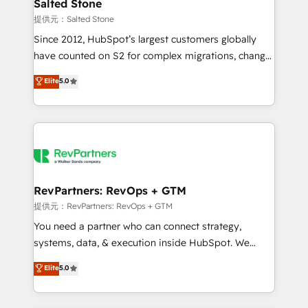
we turn complexity into clarity, human at global
Salted Stone
scale. 🏆 HubSpot’s CEO called us “the partner of the
提供元：Salted Stone
future.” Others agree it is proof of trust built through
Since 2012, HubSpot’s largest customers globally
measurable impact.
have counted on S2 for complex migrations, change
management, systems integration, and creative
Elite
5.0
solutions that deliver measurable impact and
transform brand experiences As one of the few full-
service creative agencies in the HubSpot
ecosystem, we blend strategy, technology, & award-
winning design to build scalable, globally
regionalized HubSpot websites, integrated
marketing campaigns, & RevOps frameworks that
RevPartners: RevOps + GTM
fuel long-term success We connect the entire
提供元：RevPartners: RevOps + GTM
customer lifecycle through seamless integrations,
You need a partner who can connect strategy,
ensure long-term adoption with change-
systems, data, & execution inside HubSpot. We
management programs, and align marketing, sales,
bridge the gap where most agencies fall short by
Elite
5.0
and service to drive sustainable growth With 6 key
combining GTM strategy with technical execution to
HubSpot accreditations and experience across
solve the right problem with the right solution. As the
hundreds of organizations in dozens of industries,