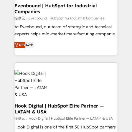
Agent Creation 🔄 Custom Integrations & Data
Evenbound | HubSpot for Industrial
Companies
Migration Why 1406 We become part of your team.
Your team learns while we build. We fix what others
提供元：Evenbound | HubSpot for Industrial Companies
broke. Built for mid-market reality—practical
At Evenbound, our team of strategic and technical
solutions that work with your actual headcount and
experts helps mid-market manufacturing companies
constraints. By the Numbers 🏆 Top 1% of all
achieve real growth. We specialize in delivering
Elite
5.0
HubSpot partners 🔄 Top 5% globally in client
tailored solutions that drive results by leveraging
retention 📅 8+ years of consistent results since 2017
HubSpot’s platform and data to fuel success.
Who We Serve Revenue teams, marketing leaders,
Technical Solutions: - HubSpot Technical Consulting -
and sales ops at mid-market companies ready to
HubSpot CRM Implementation - HubSpot
move beyond spreadsheets into unified systems
Onboarding - Data Migration & Integrations -
that drive real business results.
Technical Audit & Optimization Strategic Solutions: -
Revenue Operations - Inbound Marketing -
Outbound Marketing - HubSpot CMS Website
Design & Development We empower our clients to
Hook Digital | HubSpot Elite Partner —
LATAM & USA
reach their full potential by providing transparent,
relationship-driven support. With over 300 HubSpot
提供元：Hook Digital | HubSpot Elite Partner — LATAM & USA
certifications and accreditations, we deliver both the
Hook Digital is one of the first 50 HubSpot partners