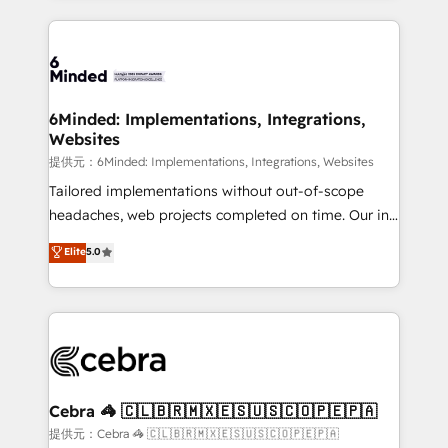
Our Expertise 🔹 Onboarding & Implementation:
Accredited HubSpot Partner, ensuring smooth setup
tailored to your GTM motion. 🔹 Migrations: Move
from other CRMs to HubSpot without data loss or
downtime. 🔹 RevOps Strategy: Align teams,
6Minded: Implementations, Integrations,
Websites
processes, and data to drive revenue efficiency. 🔹
Integrations: Connect HubSpot with your tech stack
提供元：6Minded: Implementations, Integrations, Websites
for better adoption. 🔹 Custom Solutions: Build
Tailored implementations without out-of-scope
tailored apps, workflows, and configurations. We are
headaches, web projects completed on time. Our in-
SOC 2 Type II and ISO 27001 certified, reinforcing
house team of certified CRM architects, experts,
Elite
5.0
our commitment to data security and compliance. At
developers, designers, and marketers handles all
OneMetric, we help revenue teams focus on the
aspects of your HubSpot. ✨ 400+ global clients ✨
OneMetric that matters most: revenue.
100+ seamless migrations from 15+ different CRMs
✨ 100,000+ hours in HubSpot projects, 75+ full Hub
implementations, and 5,000+ pages ✨ CS: Clients
generating 7-digit MRR from inbound campaigns ✨
CS: 245% organic growth & +751% new visitors for a
Cebra 🦓 🇨🇱🇧🇷🇲🇽🇪🇸🇺🇸🇨🇴🇵🇪🇵🇦
full-funnel HubSpot project ✨ CS: 415% conversion
提供元：Cebra 🦓 🇨🇱🇧🇷🇲🇽🇪🇸🇺🇸🇨🇴🇵🇪🇵🇦