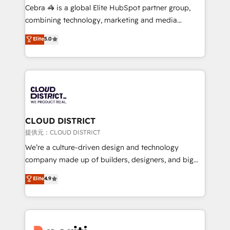
boost with a new HubSpot site Recognized leaders:
Cebra 🦓 is a global Elite HubSpot partner group,
🏆 HubSpot Platform Migration Impact Award 🏆
combining technology, marketing and media
Clutch HubSpot Global Leader 🏆 Finalist: HubSpot
expertise across Latin America and Southern
Elite
5.0
Inbound Campaign of the Year 🏆 Gold AVA Digital
Europe, with teams across 7 countries. Born in Chile,
Award for Best Website 🌟 Accreditations: CRM
we combine local insight with international reach to
Implementation, HubSpot Content Experience, CRM
help businesses grow through technology, creativity,
Data Migration & Custom Integration
AI and strategy. For over 12 years, we’ve delivered
500+ HubSpot implementations, building end-to-
end solutions that integrate CRM, AI automation,
inbound and loop marketing, content, and digital
CLOUD DISTRICT
creativity. Our multicultural team works in Spanish,
提供元：CLOUD DISTRICT
Portuguese, and English to design scalable strategies
We’re a culture-driven design and technology
that drive measurable growth. 🌎 Highlights: • 10+
company made up of builders, designers, and big
years as a HubSpot partner. • 2023 Impact Awards:
thinkers. We blend strategy, design, and
Elite
4.9
Platform Migration Excellence. • Top 3 Partner of the
development—always fueled by curiosity—to turn
Year LATAM 2022, 2023, 2024, 2025. • Partner of the
ideas, opportunities, and challenges into meaningful
Year 2024. • Organizer of Aliados.ai (AI, marketing &
experiences. To us, technology is more than just
tech global congress). 👉 Ready to scale your
code; it’s about creating things that are useful, cool,
business with HubSpot? Let Cebra’s experts help