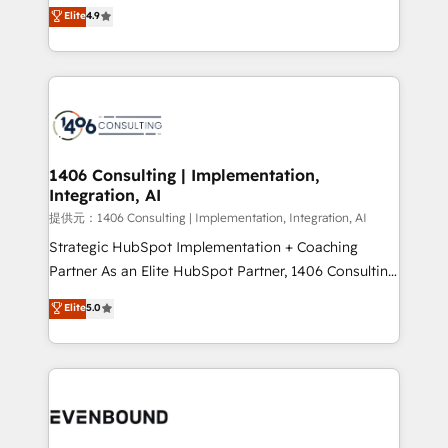
putting Customer Experience at the center by
Elite
4.9
represent key aspects of the project's success.
creating digital environments capable of integrating
people, processes and data. We offer the best
digital solutions on the market, ranging from CRM
processes and technologies to digital strategy, from
marketing automation to online and offline sales
processes through Customer Service Management,
allowing companies to optimize processes and meet
1406 Consulting | Implementation,
Integration, AI
the needs of the customer. We are part of Impresoft
Group, a group of specialized and complementary
提供元：1406 Consulting | Implementation, Integration, AI
companies that divide their offer into 4
Strategic HubSpot Implementation + Coaching
Competence Centers: Smart Manufacturing,
Partner As an Elite HubSpot Partner, 1406 Consulting
Customer First, Enabling Technologies & Security.
helps mid-market revenue teams transform how
Elite
5.0
The synergies generated by these integrations,
they sell, market, and serve. We don't just build your
together with the combination of talents, skills,
HubSpot—we teach your team to own it, then stay
solutions and services, have allowed the group to
to help you keep winning. What We Do ⚙️ CRM
build an unrivaled offering portfolio on the market
Implementations across Marketing, Sales, Service,
to accompany companies on their digital
Data & Content 📈 Sales & Marketing Alignment +
transformation journey.
Revenue Team Enablement 🤖 Breeze AI & Custom