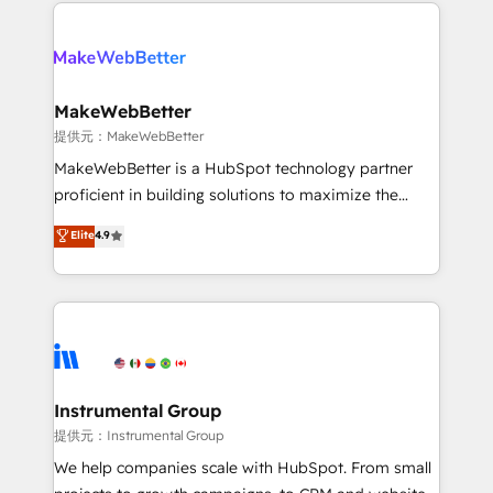
only firm in the world to hold Elite Partner
there’s a good chance one of our globally integrated
Accreditations with both HubSpot and Clay, our
teams has worked with clients just like you Let’s
clients gain a unique advantage in CRM architecture,
explore whether S2 is the partner you’ve been
pipeline generation, data intelligence, and go-to-
looking for...and get your next big initiative moving!
market execution. Why B2B Businesses Choose RP: -
MakeWebBetter
Secure: Soc2 compliant 🛡️ - Pricing: Implementations
提供元：MakeWebBetter
starting at $1,5k 💵 - Speed: Launch in 14 days ⚡ -
MakeWebBetter is a HubSpot technology partner
Global: 75+ RPers across five continents 🌐 - Scale:
proficient in building solutions to maximize the
Largest organically grown & fastest tiering Elite
operational efficiency of HubSpot. The fastest-
Elite
4.9
HubSpot Partner 🪴 - Sales Hub: More
growing tech-enabler & facilitator, MakeWebBetter,
implementations than any other Partner 💻 -
hands you the blend of HubSpot expertise &
Migrations: We convert Salesforce addicts to
eminent solutions & integrations. Trust us to
HubSpot evangelists 🧡 Don't hire a marketing
streamline your HubSpot experience. 🚀HubSpot
agency for an Ops problem. Don't hire a technical
Elite Partners with 10+ years of HubSpot experience
agency for a growth problem. Hire a partner built to
🤝HubSpot Premier Integration partner 🤝Google
solve both.
Premier Partner 2023 🌟5 HubSpot Accreditations 🌟
Instrumental Group
Won HubSpot Theme Challenge 2021 🌟INBOUND’19
提供元：Instrumental Group
HubSpot Rising Star Why us? Harnessing the full
We help companies scale with HubSpot. From small
potential of the powerful HubSpot CRM. ✔️A team of