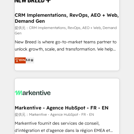
定の代行ではなく、設計の責任」を引き受け、部門横断
technical development team. - 19 HubSpot-certified
の統合・浸透・変革管理を実行します。 ▸ CMS戦略設
trainers to drive platform adoption. 📈 Revenue
CRM Implementations, RevOps, AEO + Web,
計・構築：リード獲得・CVR・SEOを前提にした情報設
Demand Gen
Generation - Full-funnel marketing and high-
計・導線設計・テンプレート設計をContent Hubで一体
performance advertising via Point Success Media. -
提供元：CRM Implementations, RevOps, AEO + Web, Demand
Gen
提供。 ▸ 既存CRM・MAからの移行支援：Salesforce・
Expert deployment of Breeze AI and custom agents
Marketo・Pardot等からの移行、カスタム設計、履歴
New Breed is where go-to-market teams partner to
to automate growth. 🏆 Elite Excellence - 8 platform
データ移行と活用設計まで。 ▸ AEO対応：ChatGPT・
unlock growth, scale, and transformation. We help
accreditations and deep HIPAA-compliance
Perplexity等のAI検索からの流入・引用を前提にコンテ
companies activate HubSpot’s AI-powered
expertise. - A team of 250+ experts dedicated to
Elite
5.0
ンツとサイト構造を最適化。 🏆 なぜ100incを選ぶの
customer platform and operationalize HubSpot’s
your resilient growth.
か？ ✓ HubSpot Eliteパートナー認定 ✓ HubSpotアワ
Loop Marketing framework through expert-led
ード受賞・HUGリーダー ✓ ISO27001:2022 /
services, smart agents, and purpose-built apps,
ISO9001:2015 取得 ✓ 400社以上の導入実績 ✓
tailored to your business. Together, we unlock
HubSpot大百科 出版 CRM・AI活用に関するご相談、現
results, fast. ⚙️CRM & RevOps: Align all Hubs to your
状整理の壁打ちなど、構想段階からお気軽にお問い合わ
buyer journey for clean data, scalability, & reporting.
せください。
🎯Demand Gen & ABM: Drive pipeline with inbound,
Markentive - Agence HubSpot - FR - EN
ABM, AEO, SEO, & paid media. 👩‍💻Web Design:
提供元：Markentive - Agence HubSpot - FR - EN
Build high-performing websites with UX, messaging,
Markentive fournit des services de conseil,
& conversion strategy that drive results. 🤖AI
d'intégration et d'agence dans la région EMEA et