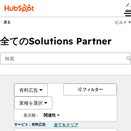
メ
ュ
ビルド
戻る
全てのSolutions Partner
フィルター
有料広告
業種を選択
表示順：
関連性
サービス：有料広告
全てをクリア