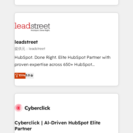
America. From casual user to super fan: make
Canada, we’ve delivered thousands of successful
HubSpot an experience you LOVE!
HubSpot projects for mid-market and enterprise
clients worldwide, with over 10 years experience. We
combine HubSpot, data, and AI to design connected
go-to-market systems that align people, process,
and technology for predictable, scalable revenue
leadstreet
growth. Our expertise spans RevOps, CRM and data
提供元：leadstreet
architecture, AI enablement, and strategic marketing,
HubSpot. Done Right. Elite HubSpot Partner with
delivered through our proprietary FLAIR framework
proven expertise across 650+ HubSpot
for responsible AI adoption. As a HubSpot Elite
implementations. With 12+ years of HubSpot
Elite
5.0
Partner and ISO 27001:2022 certified consultancy,
experience, we help you use the HubSpot platform
we blend strategy, creativity, and technology to help
to its fullest capacity, improve your current HubSpot
organisations scale smarter and grow stronger.
website, or build your new one.
Cyberclick | AI-Driven HubSpot Elite
Partner