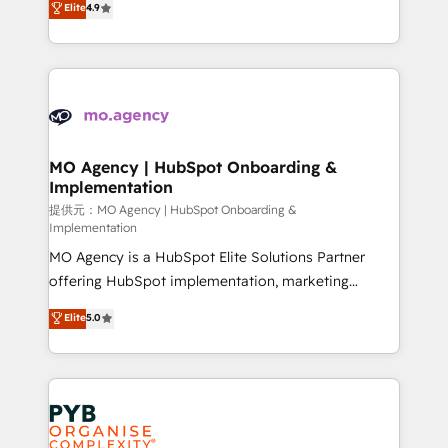
Elite
4.9
to your needs and sales objectives. With 125+
migrate, replatform, and scale smarter. We specialize
certifications, we are part of the most certified
in high-impact CRM and CMS migrations and
Canadian agencies, and we both hold Onboarding
onboarding from platforms like Salesforce, NetSuite,
Accreditations. Based in Canada (coast to coast), our
Zoho, Pardot, Marketo, Microsoft Dynamics, Wix,
services are offered in both English & French.
WordPress and legacy CRMs, turning fragmented
systems into unified, growth-ready HubSpot
architectures that accelerate revenue operations and
MO Agency | HubSpot Onboarding &
Implementation
performance. - Multi-object CRM migration, cleanup,
and implementation. - Pre-built and custom
提供元：MO Agency | HubSpot Onboarding &
Implementation
integrations across your full tech stack. - Custom
MO Agency is a HubSpot Elite Solutions Partner
object setup, CMS builds, and full-funnel automation.
offering HubSpot implementation, marketing
- Dashboards, lifecycle campaigns, and lead
automation, CRM and RevOps consulting, B2B SEO,
nurturing sequences. - Cross-hub setup across
Elite
5.0
paid media, content marketing, AEO and GEO (AI
Marketing, Sales, Operations, and Service Hubs. -
search optimisation), and HubSpot Content Hub and
Ongoing optimization, managed support, and
WordPress development. We work with enterprise
scalable retainers. Let’s make HubSpot your most
and growth-led companies across technology,
powerful growth engine. Built to convert, scale, and
professional services, financial services and
drive results.