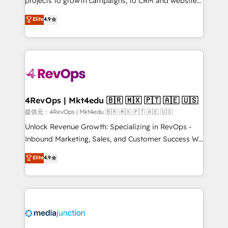
projects to growth campaigns, to CRM and websites.
HubSpot experts backed by over 10+ years of
Hire an agency that's experienced in every inch of
Elite
4.9
HubSpot experience ✔️Flexible pricing models —
HubSpot and willing to work hand-in-hand with your
Hourly-fee (assigned one Dedicated HubSpot
team to simplify the complex and build a better
Admin); Monthly-fee (HubSpot Admin + Project
experience for your team and customers.
Manager); and Fixed Project Cost (as per
requirement). ✔️Helped over 25,000+ customers so
far with our HubSpot solutions. ✔️Bespoke apps &
on-demand bundle services. Connect with us today!
4RevOps | Mkt4edu 🇧🇷 🇲🇽 🇵🇹 🇦🇪 🇺🇸
提供元：4RevOps | Mkt4edu 🇧🇷 🇲🇽 🇵🇹 🇦🇪 🇺🇸
Unlock Revenue Growth: Specializing in RevOps -
Inbound Marketing, Sales, and Customer Success We
specialize in driving revenue growth for companies
Elite
4.9
across industries through tailored marketing, sales,
and customer success strategies, utilizing RevOps
methodologies. As Latin America's largest HubSpot
partner and a global leader in education market, we
offer unparalleled insights. Operating in five
countries—Brazil, UAE (Abu Dhabi/Dubai/Sharjah),