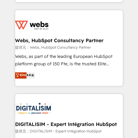
solve all your HubSpot challenges and improve user
sales, and service hubs • Built-in flexibility for
adoption, sales process and marketing results.
startups to global brands
Services 📚 Onboarding your team to HubSpot for
the first time 🔧 Designing and optimising your
HubSpot set-up for better results 🌐 Website design
and build using HubSpot 🔌 Integrating HubSpot
Webs, HubSpot Consultancy Partner
with other systems 🎓 Training your teams to be
提供元：Webs, HubSpot Consultancy Partner
HubSpot pros 📊 Lead generation services using
Webs, as part of the leading European HubSpot
HubSpot Why us? - SIX HubSpot Accreditations -
platform group of 150 Fte, is the trusted Elite
awarded by HubSpot after a rigorous process for
HubSpot CRM Partner offering you a roadmap on
Elite
4.8
CRM, Solutions Architecture, Onboarding , Data
maximizing EBITDA and achieving Commercial
Migration, Custom Integration & Platform
Excellence. With our targeted processes, we
Enablement -Onboarded over 500 businesses to
strengthen your digital transformation and minimize
HubSpot -Top 1% of partners worldwide -In-house
costs. As HubSpot's Advanced Accredited CRM
team of 25+ experts Contact us today to help you
Implementation partner, we provide expertise to
get more from your investment in HubSpot.
drive your business forward. Since 2015 we are fully
www.bbdboom.com
dedicated to HubSpot and with an experienced
DIGITALISIM - Expert Intégration HubSpot
team (50+), we work with reputable companies in
提供元：DIGITALISIM - Expert Intégration HubSpot
B2B sectors such as manufacturing, SaaS and