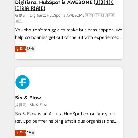
Transformation / Web Development • RevOps &
Digifianz: HubSpot is AWESOME 🇺🇸🇲🇽
🇪🇸🇦🇷🇦🇪
Sales Consulting • Marketing Automation What
makes us different? 🚀 Top 0.5% of global HubSpot
提供元：Digifianz: HubSpot is AWESOME 🇺🇸🇲🇽🇪🇸🇦🇷
🇦🇪
agencies ⚙️ The strongest technical ability and
You shouldn't struggle to make business happen. We
integration capabilities 💼 Consultative, long-term
help companies get out of the rut with experienced,
partners who will embed ourselves into your
process-oriented teams implementing HubSpot
business, processes and systems 🏢 We specialise in
Elite
4.9
Marketing, Sales, Service, CMS and Operations Hub,
working with mid-market and enterprise
so selling and actually engaging with your customers
organisations, global organisations and those with
feels easy and pain-free. We are a top ranked
complex use cases 🏆 CRM Implementation,
HubSpot Elite Partner, winner of Rookie of the Year
Platform Enablement, Custom Integration and
and Customer First Awards, 4.9/5 rating in HubSpot
Onboarding Accredited 🔐 ISO27001 & ISO9001
Reviews and 4.9/5 rating in Clutch Reviews. Digifianz
Certified
helps the following industries: logistics & 3PL, home
Six & Flow
improvement & construction, branding and
提供元：Six & Flow
commercialization, real estate, health, education,
Six & Flow is an AI-first HubSpot consultancy and
SaaS, Software Dev & IT and consulting, make the
RevOps partner helping ambitious organisations
most out of their HubSpot experience operating in
grow with clarity, confidence, and intelligence.
Elite
5.0
the United States, EU, UAE, Mexico and Latin
Operating across the UK, Netherlands, Ireland, and