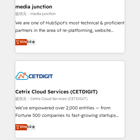
Mexico, USA, and Portugal—we've executed over a
media junction
hundred successful operations. Our approach,
提供元：media junction
rooted in RevOps principles, integrates analysis,
We are one of HubSpot's most technical & proficient
training, planning, and qualification. Leveraging
partners in the area of re-platforming, website
technology, data analytics, CRM optimization, and
design & development. We specialize in multi-hub
Elite
5.0
inbound marketing tactics, we focus on
implementations for mid-market & enterprise
understanding, nurturing, and converting leads.
companies. We are woman-owned, powered by
Partner with us to unlock your business's full
coffee, and we ❤️ dogs. We produce award-winning
potential and achieve sustained growth in today's
work for our clients. 🏆2023 Technical Expertise
competitive market.
Impact Award 🏆2022 Technical Expertise Impact
Award 🏆2022 Platform Migration Excellence Impact
Award 🏆2020 Elite Solutions Partner 🏆2019
Cetrix Cloud Services (CETDIGIT)
Integrations HubSpot Impact Award 🏆2019
提供元：Cetrix Cloud Services (CETDIGIT)
Marketing Enablement HubSpot Impact Award 🏆
We’ve empowered over 2,000 entities — from
2018 Website Design HubSpot Impact Award 🏆2017
Fortune 500 companies to fast-growing startups
Website Design HubSpot Impact Award 🏆2016
and nonprofits — to streamline operations, scale
Elite
5.0
Growth-Driven Design Agency of the Year 🏆2016
revenue, and unlock the full potential of HubSpot.
Sales Enablement HubSpot Impact Award 🏆2015
With deep technical and industry expertise, we fuse