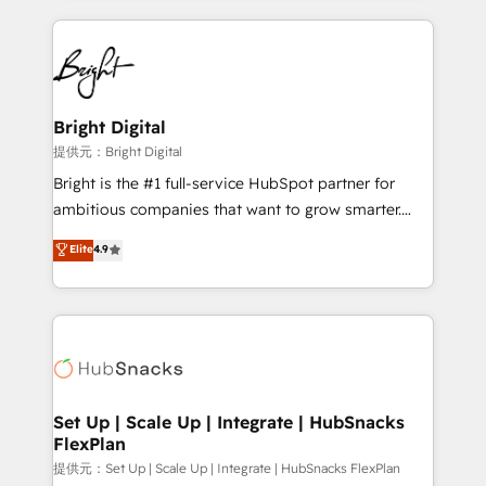
Growth-Driven Design Agency of the Year 🏆2015
automation, integration, and AI innovation to deliver
Became the 5th Agency to reach Diamond 🏆2014
lasting impact. We specialize in: • Turnkey and end-
HubSpot COS Performance Award 🏆2014 HubSpot
to-end HubSpot implementations • Onboarding for
COS Design Award 🏆2013 HubSpot Marketplace
Sales, Service, Marketing & Content Hubs • AI voice
Provider of the Year 🏆2011 Became a HubSpot
and chat agents, predictive automation, and smart
Bright Digital
Partner 📆Founded in 1997
workflows • Salesforce + HubSpot integration •
提供元：Bright Digital
RevOps and AI-driven sales enablement • Website
Bright is the #1 full-service HubSpot partner for
design and CMS development • ERP integration: SAP,
ambitious companies that want to grow smarter.
NetSuite, Microsoft Dynamics, … • Data cleansing
From HubSpot onboarding, to training, from
Elite
4.9
and CRM migration from any platform •
developing a new website to lead generation and
Client/member portals built on HubSpot • Custom
digital marketing; we do it all (and with great
and complex integrations: SAM.gov, GovWin,
results)! In short, our services include: - HubSpot
QuickBooks, PandaDoc, ClickUp, Shopify, Mapsly,
consultancy: onboarding, training, data migration -
WooCommerce, BuilderTrend, and more Experience
HubSpot development: websites, custom modules,
the difference — reach out to see how AI + HubSpot
integrations - Marketing & sales solutions: digital
can transform your business.
marketing, advertising, campaigns, content and
Set Up | Scale Up | Integrate | HubSnacks
FlexPlan
design We connect people, data and technology to
improve customer experiences. With our bright
提供元：Set Up | Scale Up | Integrate | HubSnacks FlexPlan