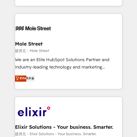
Technical Execution: ERP, EMR and Custom
Integrations; complex builds delivered in weeks, not
months. 🤖 AI Consulting & Agents: AI-powered
workflows; automation agents; process optimization
inside HubSpot. 🏆 Industry Experience: 🏥
Healthcare: HIPAA implementations; secure data
Mole Street
workflows 💼 Financial Services: compliant
提供元：Mole Street
workflows; audit-ready reporting ⚖️ Legal: client
We are an Elite HubSpot Solutions Partner and
intake; pipeline and document workflows 🛒 E-
industry-leading technology and marketing
Commerce: Shopify, WooCommerce; lifecycle and
consultancy. Our focus is on enterprise and mid-
Elite
5.0
revenue automation 🏢 Real Estate: deal pipelines;
market B2B companies globally that want a strategic
portfolio and lifecycle management 🏭
approach to execute their goals through creative
Manufacturing: ERP integrations; operational
applications of our solutions; Technical HubSpot
alignment 🛡️ Compliance & Data Considerations:
Consulting, Content Marketing, Growth-Driven
HIPAA-aware; CASL-compliant; GDPR-ready
Design, Migrations + Integrations. Mole Street’s
implementations where required 💡 Why 500+
mission is empowering others to realize their
Clients Choose Us: Elite Partner; technical, fast, and
greatness, which is achieved through creating
Elixir Solutions - Your business. Smarter.
built to scale.
absolute clarity, derived from a well-defined
提供元：Elixir Solutions - Your business. Smarter.