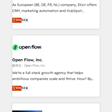
strategy, executed well, and reported on with clear
As European (BE, DE, FR, NL) company, Elixir offers
results. The culture is driven by core values; Joy, Grit,
CRM, marketing automation and HubSpot
Accountability, Curiosity, Authenticity, Growth
integration products and services to mid-market
Elite
5.0
Mindedness, and Clarity. We are driven to win for the
and enterprise customers. We ensure that your sales,
collective good of the company and its clientele, and
service and marketing department operates in the
dedicated to breaking the mold from the agency of
most effective way, while at the same time
the past into the consultancy of the future. Great
leveraging your commercial data for a fully
things are happening.
integrated buyers journey. Elixir is located in
Brussels, Munich "München", Cologne "Köln", Paris
and Amsterdam. Elixir is a first mover and leader
Open Flow, Inc.
when it comes to HubSpot sales and service
提供元：Open Flow, Inc.
implementations, highly renowned for our business
We’re a full-stack growth agency that helps
acumen, process (re-)design experience and a
ambitious companies scale and thrive. How? By
massive amount of success stories in this area. We
upgrading and streamlining every single revenue-
Elite
5.0
integrate HubSpot with complex solutions like SAP,
generating aspect of your business. We’re proud
MicroSoft, custom solutions,... Our company also has
HubSpot Elite Solutions Partners and devout CRM
strong experience with HubSpot CRM extension,
nerds who can harness HubSpot’s custom digital
mobile apps for Field Service Management and
tools to improve each touchpoint of your customer