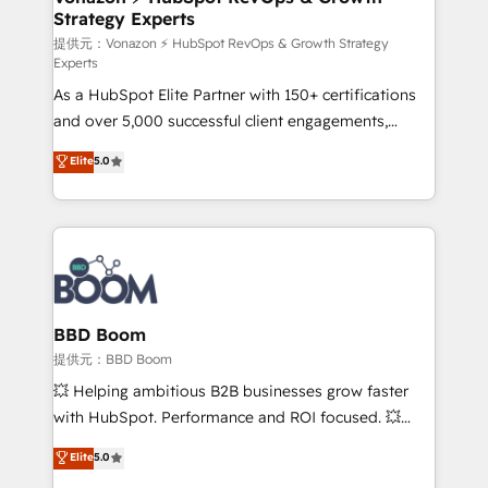
Strategy Experts
pour aligner les équipes marketing, commerciales et
support client (data migration, synchronisation API,
提供元：Vonazon ⚡ HubSpot RevOps & Growth Strategy
Experts
audit et maintenance) ➤ La création de sites internet
As a HubSpot Elite Partner with 150+ certifications
de conversion qui transforment les visiteurs en
and over 5,000 successful client engagements,
opportunités d'affaires ➤ La mise en place de
Vonazon turns marketing complexity into
stratégies d'acquisition marketing (SEO, SEA,
Elite
5.0
measurable, scalable growth. From onboarding to
inbound, automatisation marketing, ABM, IA,
enterprise-grade campaigns, our in-house team
emailing) Informations clés : - 10 ans d'expérience -
builds scalable strategies that drive long-term
100+ intégrations CRM HubSpot réussies - 40
revenue. ⚙️ HubSpot Integration & Optimization •
experts conseil - 150 certifications HubSpot
Seamless CRM, CMS, and automation setup •
cumulées
Complex platform migrations and data cleanups •
Custom APIs and third-party integrations 📈 End-to-
BBD Boom
End Revenue Acceleration • Lifecycle marketing and
提供元：BBD Boom
pipeline growth programs • Sales enablement tools
💥 Helping ambitious B2B businesses grow faster
and CRM optimization • Retention strategies with
with HubSpot. Performance and ROI focused. 💥
customer journey mapping 🏅 Elite-Level HubSpot
BBD Boom is the HubSpot partner that can help you
Elite
5.0
Execution • 750+ onboardings and 2,000+
to HubSpot Better. We work with your teams to
implementations • Deep expertise across marketing,