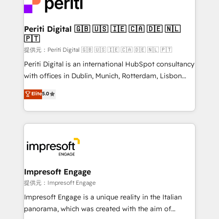
and—most importantly—simple. That’s why we lean
you grow faster, smarter, and with impact.
into bold ideas and shape them into thoughtful
products and strategies that actually make a
Periti Digital 🇬🇧 🇺🇸 🇮🇪 🇨🇦 🇩🇪 🇳🇱
🇵🇹
difference.
提供元：Periti Digital 🇬🇧 🇺🇸 🇮🇪 🇨🇦 🇩🇪 🇳🇱 🇵🇹
Periti Digital is an international HubSpot consultancy
with offices in Dublin, Munich, Rotterdam, Lisbon
and New York. 🔎 We are focused on enhancing
Elite
5.0
revenue-generation strategies for clients through
complete integration of core business processes
and systems (such as ERP and e-commerce
platforms) with HubSpot, driving efficiency and
results. 🎯 We present a solution-centric approach
and we're focused on HubSpot. We work with some
of HubSpot's most important customers to generate
Impresoft Engage
value from the platform in the long term. 🤖 We have
提供元：Impresoft Engage
worked 400+ HubSpot customers across industries
Impresoft Engage is a unique reality in the Italian
but specialise in the more complex projects where
panorama, which was created with the aim of
data migration, AI, and systems integrations