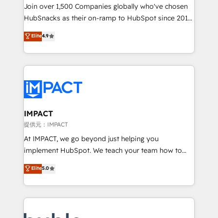
people, exciting ideas and can-do mentality, we
Join over 1,500 Companies globally who've chosen
ensure revenue growth on a daily basis. So tell us
HubSnacks as their on-ramp to HubSpot since 2014
your challenge; our passionate and growth driven
Simple pay-as-you-go plans that accelerate value...
Elite
4.9
team of 100+ experts is ready for you! Driving digital
1️⃣ Set Up | Onboarding New or Check-fixing existing
growth | www.brightdigital.com
HubSpot portals 2️⃣ Scale Up | 100% HubSpot Task
Execution... Global 24/7 ... All Experts 3️⃣ Integrate |
your entire Tech Stack with Custom Integrations
Slash months from your API Integration project... ⬅️
Click "Contact Business" ⬅️ to access 150+ Kickstart
Integration templates that put HubSpot in the center
IMPACT
of your tech stack, syncing... 🛍️ Shopify or
提供元：IMPACT
WooCommerce 💲 Stripe or Paypal 💰 Sage or
At IMPACT, we go beyond just helping you
Netsuite 🤖 Google or Microsoft ✍️ DocuSign or
implement HubSpot. We teach your team how to
PandaDoc 🌐 Avalara or Quaderno HubSnacks holds
master it. As the creators of the Endless Customers
Elite
5.0
the rare Advanced "Custom Integrations"
System™ (the next evolution of They Ask, You
Accreditation, securely sync data across... 🔄 any
Answer), we’re the only HubSpot partner built
apps, in any direction. Stuck on your old CRM..?
entirely around coaching and training. That means
Migrate | seamlessly off your old CRM onto a clean
we don’t do the work for you; we help you build the
new HubSpot portal with Advanced Website and