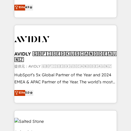
Strategy: Activate Breeze Agents, configure HubSpot
North America. Avec plus de 115 experts en
Elite
4.9
AI, & maximize AEO with tailored AI services. 🧩
marketing automation, Growth, Revops, CRM et
Integrations: Extend HubSpot with custom
webdesign. Markentive is both a consulting firm, a
integrations, hosting, & maintenance.
digital agency and an integrator. With over 115
experts in marketing automation, growth, revops,
CRM and webdesign (We focus on EMEA - USA
customers).
AVIDLY 🇬🇧🇫🇮🇸🇪🇩🇰🇺🇸🇨🇦🇳🇴🇩🇪🇦🇺
🇳🇿
提供元：AVIDLY 🇬🇧🇫🇮🇸🇪🇩🇰🇺🇸🇨🇦🇳🇴🇩🇪🇦🇺🇳🇿
HubSpot’s 5x Global Partner of the Year and 2024
EMEA & APAC Partner of the Year. The world’s most
experienced and fully accredited HubSpot Solutions
Elite
5.0
Partner. 🚀 With 2,750+ HubSpot projects delivered
and 370+ specialists across EMEA, APAC and NAM,
we de-risk complex CRM programmes and
accelerate ROI across every HubSpot Hub. 🧭 From
multi-region migrations to AI-powered automation,