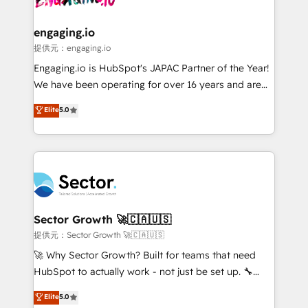
• Des Moines, IA • New York, NY
tecnologia e dados em uma operação integrada.
Também somos distribuidores oficiais da HubSpot
engaging.io
e de mais de 150 softwares globais permitindo
提供元：engaging.io
contratar e pagar a HubSpot em reais com nota
Engaging.io is HubSpot's JAPAC Partner of the Year!
fiscal no Brasil e gerar economia de até 50% na
We have been operating for over 16 years and are
contratação de softwares internacionais.
one of HubSpot's most experienced and technically
Elite
5.0
Oferecemos ainda agentes de IA especializados em
capable Agency Partners globally. We specialise in
HubSpot que automatizam tarefas executam rotinas
complex CRM migrations, implementations,
no CRM e mantêm os dados organizados, como um
integrations, custom CMS portal development,
especialista operando a plataforma 24/7. Hoje 300+
design & UX for mid to large to multi national
empresas em 13 países utilizam a Nexforce. Somos
businesses. Our teams are based in North America
a maior parceira da HubSpot na América Latina e
and APAC. We are HubSpot's top-ranked Advanced
líder no ranking global de sucesso do cliente da
Implementation Certified Partner and we contribute
Sector Growth 🚀🇨🇦🇺🇸
HubSpot.
to their advisory council. We strive to do 'good work
提供元：Sector Growth 🚀🇨🇦🇺🇸
with good people' and have worked with incredible
🚀 Why Sector Growth? Built for teams that need
brands. You can see some of them on our website,
HubSpot to actually work - not just be set up. 🔧
along with plenty of case studies.
HubSpot Experts: Onboarding, migrations,
Elite
5.0
automation, and training built for adoption. ⚡ Highly