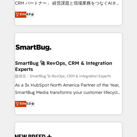
Move from any legacy CRM. Zero downtime, full data
CRM パートナー」 経営課題と現場業務をつなぐAIネイ
integrity. ➤ Implementation: Configure HubSpot to
ティブ・エージェンシーとして、HubSpot Eliteの実装
Elite
4.9
run your revenue process. Sales, marketing, and
力で顧客フロント業務を再設計します。 💡 100inc は何
service wired together. ➤ AI and Integrations: Layer
をする会社か？ HubSpotを共通基盤に、AIエージェン
Breeze AI, custom agents, and APIs to remove
トを組み込んだ顧客フロント業務（マーケティング・営
manual work. ➤ Ongoing Management: Monthly
業・CS）を組織全体で設計・実装する日本のAIネイテ
tune-ups, feature rollouts, adoption coaching. Buying
ィブ・エージェンシーです。事業部・グループ会社・部
HubSpot, switching to it, or reviving a stale portal?
門が分立する組織で、データと業務プロセスのサイロ化
We are built for the work.
を、CRMを軸とした全社共通基盤に再構築します。意
SmartBug 🚀 RevOps, CRM & Integration
Experts
思決定者・PMO・現場担当者に並走します。 1️⃣
HubSpot導入・活用支援 顧客データの一元化から、
提供元：SmartBug 🚀 RevOps, CRM & Integration Experts
GTMの見える化・自動化まで。全Hub統合運用、デー
As a 3x HubSpot North America Partner of the Year,
タ品質設計、グループ横断のCRM統合に対応します。
SmartBug Media transforms your customer lifecycle
2️⃣ AIエージェント組織構築 営業・マーケティング業務
into a revenue engine. Our unified ecosystem
Elite
5.0
の一部をAIが自律実行する組織への移行を設計・実装。
includes specialized divisions Globalia (AI &
Breeze・Claude等をHubSpotと連携させ、役割定義・
Software) and Point Success Media (Paid Media),
運用ルール・成果指標まで含めて設計します。 3️⃣ 全社
making this the official home for all three brands. 🔄
DX × AI推進のPMO伴走支援 複数部門をまたぐDX×AI変
Implementation & Integration - Seamless migrations
革を、構想から実装・定着までPMOとして主導。「設
and system integrations powered by Globalia’s