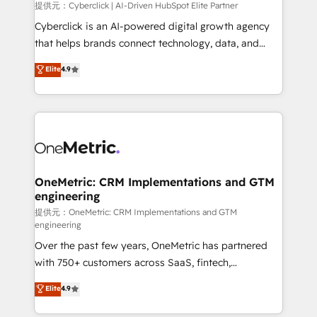
提供元：Cyberclick | AI-Driven HubSpot Elite Partner
Cyberclick is an AI-powered digital growth agency
that helps brands connect technology, data, and
creativity to achieve measurable results. Founded in
Elite
4.9
Barcelona and operating across Spain, LATAM, and
the UK, we support global companies in building
smarter marketing, sales, and customer success
strategies. As the only HubSpot Elite Partner in
Iberia (Spain & Portugal), we combine human insight
with intelligent automation to drive sustainable
growth. Our multidisciplinary team designs solutions
OneMetric: CRM Implementations and GTM
engineering
that simplify complexity, boost performance, and
turn innovation into real impact. 🌍 Highlights •
提供元：OneMetric: CRM Implementations and GTM
engineering
HubSpot Partner since 2012 • 2022 EMEA Impact
Over the past few years, OneMetric has partnered
Award: Best Integration • 150+ successful HubSpot
with 750+ customers across SaaS, fintech,
projects • Clients in 30+ industries • Proprietary
healthcare, real estate, and other industries. With
technology for integrations • Multilingual team:
Elite
4.9
150+ HubSpot-certified experts, we deliver scalable
English, Spanish, Portuguese & Italian 👉 Grow
solutions to complex GTM and RevOps challenges.
smarter with AI and HubSpot.