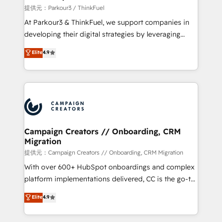
Demand generation for all your buyers With BOOMS,
提供元：Parkour3 / ThinkFuel
you invest in 100% of your buyers, accelerating your
At Parkour3 & ThinkFuel, we support companies in
growth and positioning yourself as an undisputed
developing their digital strategies by leveraging
leader. 🔹 BOOST: Optimize your digital
technologies and automating their marketing and
Elite
4.9
transformation process A methodology designed to
sales processes to generate growth. Our offer spans
implement HubSpot effectively and optimize your
from Strategy to Operations. We specialize in CRM
digital processes. 🔹 Trusted by Industry Leaders
onboarding and implementation, web design, sales
With an average rating of 4.9/5 and a proven track
& marketing automation, and digital marketing. With
record of business transformation, our growth-first
extensive experience working with tech companies
approach has helped brands dominate their
and manufacturers since 2002, we are committed to
markets.
empowering our clients and developing their
Campaign Creators // Onboarding, CRM
Migration
autonomy. Get to grips with HubSpot through
guided implementation and seamless integration of
提供元：Campaign Creators // Onboarding, CRM Migration
the CRM platform into your digital ecosystem. Would
With over 600+ HubSpot onboardings and complex
you like support in deploying your inbound
platform implementations delivered, CC is the go-to
marketing strategy? We'll provide support tailored
Elite Solutions Partner for businesses ready to
Elite
4.9
to your needs and sales objectives. With 125+
migrate, replatform, and scale smarter. We specialize
certifications, we are part of the most certified
in high-impact CRM and CMS migrations and