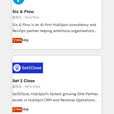
el primer caso de uso que más impacto te dará.
architecture 🔗 CRM migrations & End to end
Solo continúas si ves valor real en los primeros 14
integrations 🤖 AI workflows & enrichment 📘 Team
Six & Flow
días.
enablement & company-wide adoption We create
提供元：Six & Flow
HubSpot environments that teams use with
Six & Flow is an AI-first HubSpot consultancy and
confidence and that leadership can rely on for
RevOps partner helping ambitious organisations
scalable revenue insights.
grow with clarity, confidence, and intelligence.
Elite
5.0
Operating across the UK, Netherlands, Ireland, and
Canada, we’ve delivered thousands of successful
HubSpot projects for mid-market and enterprise
clients worldwide, with over 10 years experience. We
combine HubSpot, data, and AI to design connected
go-to-market systems that align people, process,
and technology for predictable, scalable revenue
Set 2 Close
growth. Our expertise spans RevOps, CRM and data
提供元：Set 2 Close
architecture, AI enablement, and strategic marketing,
Set2Close, HubSpot’s fastest-growing Elite Partner,
delivered through our proprietary FLAIR framework
excels in HubSpot CRM and Revenue Operations
for responsible AI adoption. As a HubSpot Elite
(RevOps) services to boost B2B sales and growth.
Elite
5.0
Partner and ISO 27001:2022 certified consultancy,
As a top HubSpot Elite Partner, we specialize in