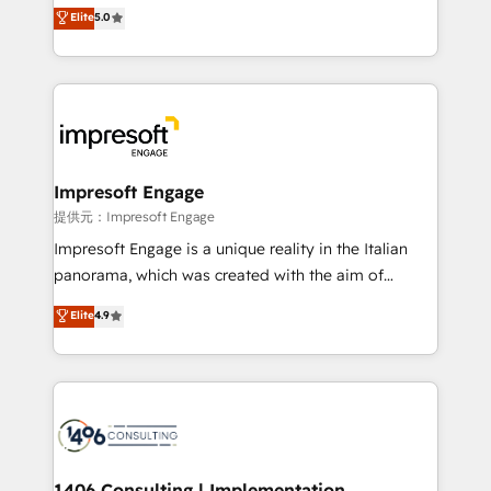
and New York. 🔎 We are focused on enhancing
Elite
5.0
revenue-generation strategies for clients through
complete integration of core business processes
and systems (such as ERP and e-commerce
platforms) with HubSpot, driving efficiency and
results. 🎯 We present a solution-centric approach
and we're focused on HubSpot. We work with some
of HubSpot's most important customers to generate
Impresoft Engage
value from the platform in the long term. 🤖 We have
提供元：Impresoft Engage
worked 400+ HubSpot customers across industries
Impresoft Engage is a unique reality in the Italian
but specialise in the more complex projects where
panorama, which was created with the aim of
data migration, AI, and systems integrations
putting Customer Experience at the center by
Elite
4.9
represent key aspects of the project's success.
creating digital environments capable of integrating
people, processes and data. We offer the best
digital solutions on the market, ranging from CRM
processes and technologies to digital strategy, from
marketing automation to online and offline sales
processes through Customer Service Management,
allowing companies to optimize processes and meet
1406 Consulting | Implementation,