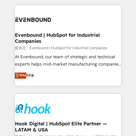
retention 📅 8+ years of consistent results since 2017
experience with CRM, Marketing, Sales & Service
Who We Serve Revenue teams, marketing leaders,
implementations - 500+ successful onboardings -
and sales ops at mid-market companies ready to
Own back-end developers - Complex data
move beyond spreadsheets into unified systems
migrations (e.g. Salesforce, MS Dynamics, Perfect
that drive real business results.
View, SuperOffice) - Custom integrations (e.g. MS
Evenbound | HubSpot for Industrial
Companies
Business Central, Navision, AX, SAP, Exact, AFAS) We
focus on growing B2B companies in the SME sector
提供元：Evenbound | HubSpot for Industrial Companies
such as manufacturing, SaaS, business services and
At Evenbound, our team of strategic and technical
wholesaler companies. As an experienced HubSpot
experts helps mid-market manufacturing companies
partner, we know how important user adoption is.
achieve real growth. We specialize in delivering
Elite
5.0
That's why we have developed a step-by-step
tailored solutions that drive results by leveraging
implementation process that focuses on user
HubSpot’s platform and data to fuel success.
adoption. We’re experts on connecting data,
Technical Solutions: - HubSpot Technical Consulting -
technology and people with each other. Together we
HubSpot CRM Implementation - HubSpot
strive for optimal customer processes and
Onboarding - Data Migration & Integrations -
experiences. Systony – We believe you can grow!
Technical Audit & Optimization Strategic Solutions: -
Revenue Operations - Inbound Marketing -
Hook Digital | HubSpot Elite Partner —
LATAM & USA
Outbound Marketing - HubSpot CMS Website