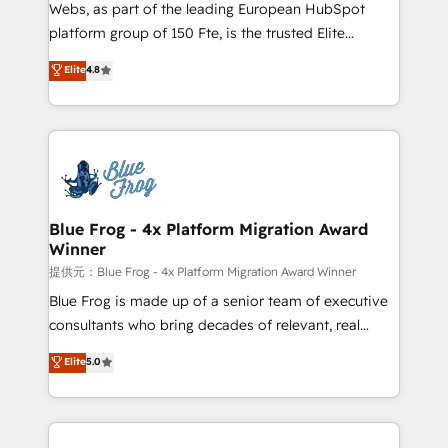
HubSpot pros 📊 Lead generation services using
Webs, as part of the leading European HubSpot
HubSpot Why us? - SIX HubSpot Accreditations -
platform group of 150 Fte, is the trusted Elite
awarded by HubSpot after a rigorous process for
HubSpot CRM Partner offering you a roadmap on
Elite
4.8
CRM, Solutions Architecture, Onboarding , Data
maximizing EBITDA and achieving Commercial
Migration, Custom Integration & Platform
Excellence. With our targeted processes, we
Enablement -Onboarded over 500 businesses to
strengthen your digital transformation and minimize
HubSpot -Top 1% of partners worldwide -In-house
costs. As HubSpot's Advanced Accredited CRM
team of 25+ experts Contact us today to help you
Implementation partner, we provide expertise to
get more from your investment in HubSpot.
drive your business forward. Since 2015 we are fully
www.bbdboom.com
dedicated to HubSpot and with an experienced
Blue Frog - 4x Platform Migration Award
Winner
team (50+), we work with reputable companies in
B2B sectors such as manufacturing, SaaS and
提供元：Blue Frog - 4x Platform Migration Award Winner
business services. We prepare a customized
Blue Frog is made up of a senior team of executive
business case that demonstrates the value and
consultants who bring decades of relevant, real
impact of your digital transformation, including a
world experience to our client engagements. "Blue
Elite
5.0
detailed financial rationale with a focus on ROI and
Frog is a top, trusted partner in HubSpot's
TCO. As a trusted extension of your team, we
ecosystem for a reason. Their team brings over a
believe in the power of partnership. Together, we
decade of experience to the table, along with deep
embark on a transformational journey that sets your
knowledge of the HubSpot platform and strategies