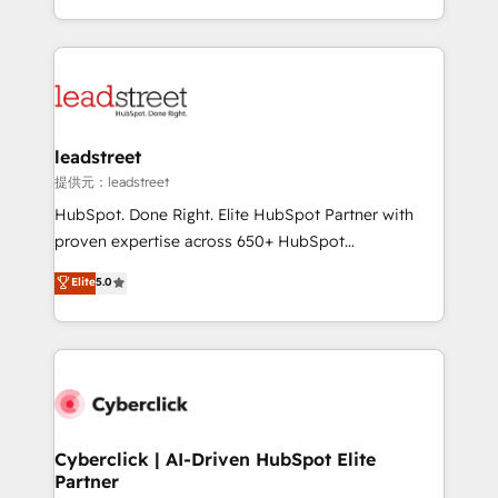
we blend strategy, creativity, and technology to help
custom HubSpot CRM solutions. Our experts design,
organisations scale smarter and grow stronger.
implement, and optimize systems to enhance user
experience, functionality, and adoption across sales,
marketing, and service teams. From setup to
refinement, we streamline workflows, improve lead
management, and speed up deal closures. With 500+
leadstreet
projects completed, our Agile approach ensures your
提供元：leadstreet
HubSpot CRM drives measurable results. Our
HubSpot. Done Right. Elite HubSpot Partner with
RevOps services align your sales, marketing, and
proven expertise across 650+ HubSpot
customer success teams for peak performance. We
implementations. With 12+ years of HubSpot
Elite
5.0
optimize the revenue lifecycle—lead generation to
experience, we help you use the HubSpot platform
retention—by refining processes and eliminating
to its fullest capacity, improve your current HubSpot
inefficiencies. Using HubSpot tools and data-driven
website, or build your new one.
strategies, we create scalable solutions that
maximize profitability and adapt to your goals.
Cyberclick | AI-Driven HubSpot Elite
Partner