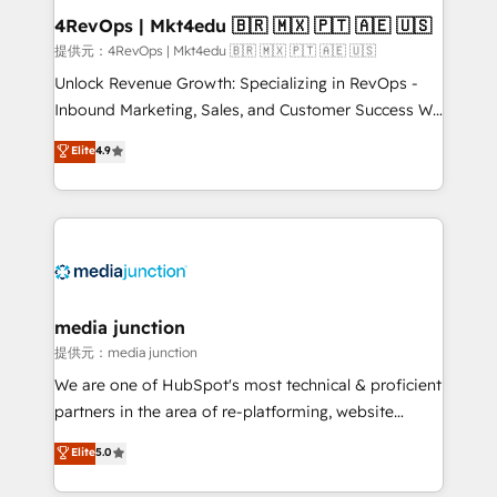
on-demand bundle services. Connect with us today!
4RevOps | Mkt4edu 🇧🇷 🇲🇽 🇵🇹 🇦🇪 🇺🇸
提供元：4RevOps | Mkt4edu 🇧🇷 🇲🇽 🇵🇹 🇦🇪 🇺🇸
Unlock Revenue Growth: Specializing in RevOps -
Inbound Marketing, Sales, and Customer Success We
specialize in driving revenue growth for companies
Elite
4.9
across industries through tailored marketing, sales,
and customer success strategies, utilizing RevOps
methodologies. As Latin America's largest HubSpot
partner and a global leader in education market, we
offer unparalleled insights. Operating in five
countries—Brazil, UAE (Abu Dhabi/Dubai/Sharjah),
Mexico, USA, and Portugal—we've executed over a
media junction
hundred successful operations. Our approach,
提供元：media junction
rooted in RevOps principles, integrates analysis,
We are one of HubSpot's most technical & proficient
training, planning, and qualification. Leveraging
partners in the area of re-platforming, website
technology, data analytics, CRM optimization, and
design & development. We specialize in multi-hub
Elite
5.0
inbound marketing tactics, we focus on
implementations for mid-market & enterprise
understanding, nurturing, and converting leads.
companies. We are woman-owned, powered by