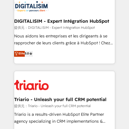
business up for long-term success. Unlock your
for driving growth. They are committed to helping
business. If not now, when?
our customers grow and finding solutions that fit
their unique business needs. We are thrilled to have
DIGITALISIM - Expert Intégration HubSpot
Blue Frog in the HubSpot ecosystem leading the
提供元：DIGITALISIM - Expert Intégration HubSpot
way for customers!" - Yamini Rangan, CEO of
Nous aidons les entreprises et les dirigeants à se
HubSpot “Our experience with the team at Blue Frog
rapprocher de leurs clients grâce à HubSpot ! Chez
has been nothing short of extraordinary. Their years
DIGITALISIM, nous avons l'intime conviction que la
Elite
5.0
of experience and quality of skilled staff has earned
réussite des entreprises passe par l’innovation web,
them a trusted reputation within the HubSpot
le marketing digital, et la relation client ! C'est
ecosystem as a reliable partner capable of delivering
pourquoi, nos experts sont à la fois capables de
remarkable experiences for our most sophisticated
gérer votre projet de création de site internet, votre
clients.” - Brian Garvey, VP, Solutions Partner
référencement, votre stratégie digitale et le pilotage
Program, HubSpot.
et l'intégration d'HubSpot ! Les grandes phases d'un
projet HubSpot avec DIGITALISIM : 🧽 Nettoyage,
Triario - Unleash your full CRM potential
migration et intégration des bases de données. 🚀
提供元：Triario - Unleash your full CRM potential
Développement des interfaces avec vos logiciels
Triario is a results-driven HubSpot Elite Partner
métiers ⚙️ Configuration de la plateforme HubSpot
agency specializing in CRM implementations &
📈 Configuration de rapports et tableaux de bord 🤝
migrations, Revenue Operations, Custom