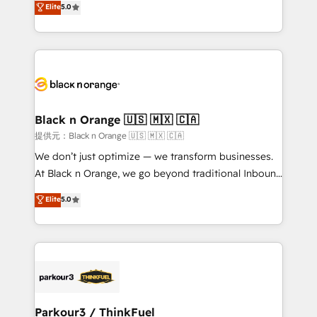
Elite
5.0
Book Process & Guidelines utilisateurs 🎓
Integrations, Custom AI agents and AI-ready Website
Formations des utilisateurs
Design With over 15 years of experience, we help
companies bridge the gap between marketing, sales,
and customer success through smart automation,
data hygiene, and tailored HubSpot solutions. Our
clients choose us because we blend the expertise of
a global consultancy with the care and agility of a
Black n Orange 🇺🇸 🇲🇽 🇨🇦
boutique firm. At Triario, we’re big enough to deliver
提供元：Black n Orange 🇺🇸 🇲🇽 🇨🇦
but small enough to listen. Our Services: HubSpot
We don’t just optimize — we transform businesses.
implementations & data migration Custom AI agents
At Black n Orange, we go beyond traditional Inbound
Revenue Operations API integrations AI-ready
Marketing with our exclusive methodologies:
Elite
5.0
Website design Let’s turn your CRM into your growth
BOOMS and BOOST. Together, they form a powerful
engine!
combination that has driven success for over 800
businesses worldwide. As Elite HubSpot Partners, we
specialize in crafting high-performance growth
strategies that integrate data-driven marketing,
automation, and revenue intelligence to help
companies scale faster and smarter. 🔹 BOOMS:
Parkour3 / ThinkFuel