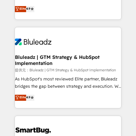
integrity. ➤ Implementation: Configure HubSpot to
ティブ・エージェンシーとして、HubSpot Eliteの実装
Elite
4.9
run your revenue process. Sales, marketing, and
力で顧客フロント業務を再設計します。 💡 100inc は何
service wired together. ➤ AI and Integrations: Layer
をする会社か？ HubSpotを共通基盤に、AIエージェン
Breeze AI, custom agents, and APIs to remove
トを組み込んだ顧客フロント業務（マーケティング・営
manual work. ➤ Ongoing Management: Monthly
業・CS）を組織全体で設計・実装する日本のAIネイテ
tune-ups, feature rollouts, adoption coaching. Buying
ィブ・エージェンシーです。事業部・グループ会社・部
HubSpot, switching to it, or reviving a stale portal?
門が分立する組織で、データと業務プロセスのサイロ化
We are built for the work.
を、CRMを軸とした全社共通基盤に再構築します。意
Bluleadz | GTM Strategy & HubSpot
Implementation
思決定者・PMO・現場担当者に並走します。 1️⃣
HubSpot導入・活用支援 顧客データの一元化から、
提供元：Bluleadz | GTM Strategy & HubSpot Implementation
GTMの見える化・自動化まで。全Hub統合運用、デー
As HubSpot's most reviewed Elite partner, Bluleadz
タ品質設計、グループ横断のCRM統合に対応します。
bridges the gap between strategy and execution. We
2️⃣ AIエージェント組織構築 営業・マーケティング業務
don't just "set up tools" — we install the GTM
Elite
4.9
の一部をAIが自律実行する組織への移行を設計・実装。
Operating System (GTM OS) to align your leadership
Breeze・Claude等をHubSpotと連携させ、役割定義・
and engineer a portal that drives predictable
運用ルール・成果指標まで含めて設計します。 3️⃣ 全社
revenue velocity. 🚀 GTM Strategy & Alignment
DX × AI推進のPMO伴走支援 複数部門をまたぐDX×AI変
Workshops & Sprints: Identify "Valleys of Death"
革を、構想から実装・定着までPMOとして主導。「設
stalling growth. Fix your ICP, Math, and Story to stop