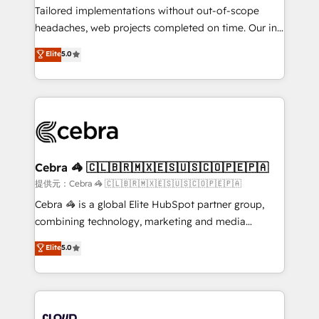
for better adoption. 🔹 Custom Solutions: Build
Tailored implementations without out-of-scope
tailored apps, workflows, and configurations. We are
headaches, web projects completed on time. Our in-
SOC 2 Type II and ISO 27001 certified, reinforcing
house team of certified CRM architects, experts,
Elite
5.0
our commitment to data security and compliance. At
developers, designers, and marketers handles all
OneMetric, we help revenue teams focus on the
aspects of your HubSpot. ✨ 400+ global clients ✨
OneMetric that matters most: revenue.
100+ seamless migrations from 15+ different CRMs
✨ 100,000+ hours in HubSpot projects, 75+ full Hub
implementations, and 5,000+ pages ✨ CS: Clients
generating 7-digit MRR from inbound campaigns ✨
CS: 245% organic growth & +751% new visitors for a
Cebra 🦓 🇨🇱🇧🇷🇲🇽🇪🇸🇺🇸🇨🇴🇵🇪🇵🇦
full-funnel HubSpot project ✨ CS: 415% conversion
提供元：Cebra 🦓 🇨🇱🇧🇷🇲🇽🇪🇸🇺🇸🇨🇴🇵🇪🇵🇦
boost with a new HubSpot site Recognized leaders:
Cebra 🦓 is a global Elite HubSpot partner group,
🏆 HubSpot Platform Migration Impact Award 🏆
combining technology, marketing and media
Clutch HubSpot Global Leader 🏆 Finalist: HubSpot
expertise across Latin America and Southern
Elite
5.0
Inbound Campaign of the Year 🏆 Gold AVA Digital
Europe, with teams across 7 countries. Born in Chile,
Award for Best Website 🌟 Accreditations: CRM
we combine local insight with international reach to
Implementation, HubSpot Content Experience, CRM
help businesses grow through technology, creativity,
Data Migration & Custom Integration
AI and strategy. For over 12 years, we’ve delivered