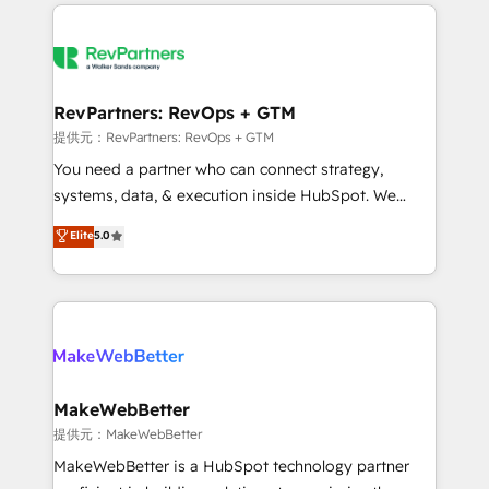
service creative agencies in the HubSpot
ecosystem, we blend strategy, technology, & award-
winning design to build scalable, globally
regionalized HubSpot websites, integrated
marketing campaigns, & RevOps frameworks that
RevPartners: RevOps + GTM
fuel long-term success We connect the entire
提供元：RevPartners: RevOps + GTM
customer lifecycle through seamless integrations,
You need a partner who can connect strategy,
ensure long-term adoption with change-
systems, data, & execution inside HubSpot. We
management programs, and align marketing, sales,
bridge the gap where most agencies fall short by
Elite
5.0
and service to drive sustainable growth With 6 key
combining GTM strategy with technical execution to
HubSpot accreditations and experience across
solve the right problem with the right solution. As the
hundreds of organizations in dozens of industries,
only firm in the world to hold Elite Partner
there’s a good chance one of our globally integrated
Accreditations with both HubSpot and Clay, our
teams has worked with clients just like you Let’s
clients gain a unique advantage in CRM architecture,
explore whether S2 is the partner you’ve been
pipeline generation, data intelligence, and go-to-
looking for...and get your next big initiative moving!
market execution. Why B2B Businesses Choose RP: -
MakeWebBetter
Secure: Soc2 compliant 🛡️ - Pricing: Implementations
提供元：MakeWebBetter
starting at $1,5k 💵 - Speed: Launch in 14 days ⚡ -
MakeWebBetter is a HubSpot technology partner
Global: 75+ RPers across five continents 🌐 - Scale: