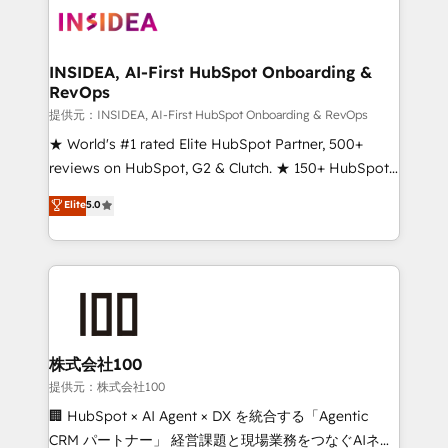
INSIDEA, AI-First HubSpot Onboarding &
RevOps
提供元：INSIDEA, AI-First HubSpot Onboarding & RevOps
★ World's #1 rated Elite HubSpot Partner, 500+
reviews on HubSpot, G2 & Clutch. ★ 150+ HubSpot
Certified Experts & Trainers across the team ★
Elite
5.0
1,500+ implementations across five continents ★ AI-
First, RevOps-led, Onboarding obsessed ★
Company of the Year 2024/25 INSIDEA helps
growing companies turn HubSpot into a revenue
engine. We onboard your team, migrate your data,
and build AI-powered workflows that drive adoption
from week one, in your time zone. What we do ➤
株式会社100
Onboarding: Live in weeks, with workflows built
提供元：株式会社100
around your business, not a template. ➤ Migration:
🏢 HubSpot × AI Agent × DX を統合する「Agentic
Move from any legacy CRM. Zero downtime, full data
CRM パートナー」 経営課題と現場業務をつなぐAIネイ