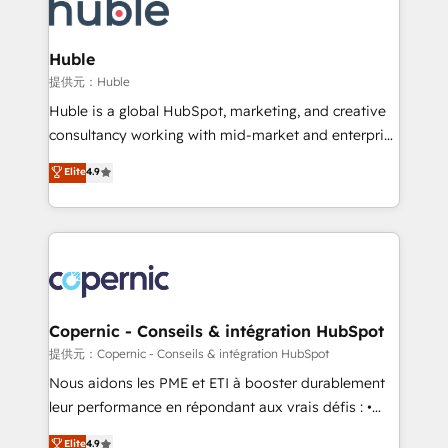
skills, processes, and internal team you need to
CRM Migrations using our in-house "HubScrub" Tool.
attract the right buyers, close deals faster, and grow
without outside dependencies. You’ll learn how to: •
Huble
Set up, audit, and organize your HubSpot portal •
提供元：Huble
Get your sales team fully using HubSpot • Track
Huble is a global HubSpot, marketing, and creative
pipeline and revenue across the entire buyer journey
consultancy working with mid-market and enterprise
• Build an in-house marketing team that drives
businesses. We go beyond implementation, shaping
Elite
4.9
growth • Create content and videos that attract
the strategy, processes, and teams that turn
buyers • Use AI to scale smarter Our coaching-led
HubSpot into a genuine growth engine. Named
approach works best for companies that are done
HubSpot's Global Partner of the Year in 2024,
with outsourcing and ready to build something that
consistently ranked among their top 5 partners
lasts. So if you're ready to become the most trusted
worldwide, and with over 15 years in the ecosystem,
voice in your market, let’s talk.
Huble has built a track record that speaks for itself.
One company, one operating model, delivering
Copernic - Conseils & intégration HubSpot
across offices and consulting teams in the UK, USA,
提供元：Copernic - Conseils & intégration HubSpot
Canada, Germany, France, Belgium, Singapore, and
Nous aidons les PME et ETI à booster durablement
South Africa. Certified compliant with ISO/IEC
leur performance en répondant aux vrais défis : •
27001:2022 and ISO 9001:2015 across all seven
Intégration de HubSpot avec d’autres outils (ERP,
Elite
4.9
international offices and 175+ employees.