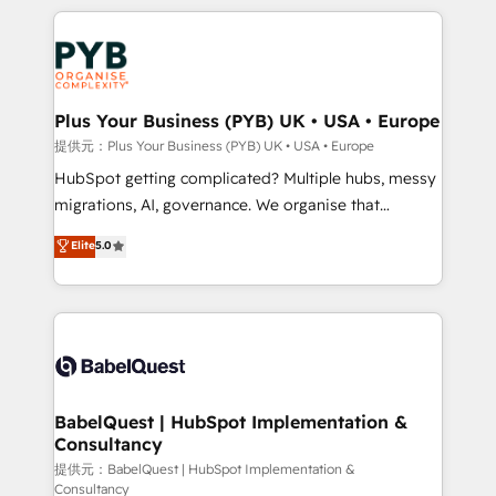
Canadian agencies, and we both hold Onboarding
onboarding from platforms like Salesforce, NetSuite,
Accreditations. Based in Canada (coast to coast), our
Zoho, Pardot, Marketo, Microsoft Dynamics, Wix,
services are offered in both English & French.
WordPress and legacy CRMs, turning fragmented
systems into unified, growth-ready HubSpot
architectures that accelerate revenue operations and
Plus Your Business (PYB) UK • USA • Europe
performance. - Multi-object CRM migration, cleanup,
提供元：Plus Your Business (PYB) UK • USA • Europe
and implementation. - Pre-built and custom
HubSpot getting complicated? Multiple hubs, messy
integrations across your full tech stack. - Custom
migrations, AI, governance. We organise that
object setup, CMS builds, and full-funnel automation.
complexity, so your team can put HubSpot to work...
Elite
5.0
- Dashboards, lifecycle campaigns, and lead
Welcome to our Profile! We help with: • CRM
nurturing sequences. - Cross-hub setup across
implementation, reports, workflows, and team
Marketing, Sales, Operations, and Service Hubs. -
training • CRM migration from Salesforce, Pipedrive,
Ongoing optimization, managed support, and
Dynamics and others • Technical projects including
scalable retainers. Let’s make HubSpot your most
custom API integrations • AI governance for
powerful growth engine. Built to convert, scale, and
HubSpot-centred operations A little about us: •
drive results.
Boutique 'Elite' team of 12 • 150+ clients across Sales
BabelQuest | HubSpot Implementation &
Consultancy
Hub, Marketing Hub, Service Hub, Data Hub and
CMS • ISO/IEC 27001:2022, ISO 9001:2015, and ISO
提供元：BabelQuest | HubSpot Implementation &
Consultancy