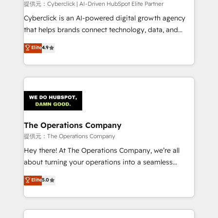
提供元：Cyberclick | AI-Driven HubSpot Elite Partner
Cyberclick is an AI-powered digital growth agency
that helps brands connect technology, data, and
creativity to achieve measurable results. Founded in
Elite
4.9
Barcelona and operating across Spain, LATAM, and
the UK, we support global companies in building
smarter marketing, sales, and customer success
strategies. As the only HubSpot Elite Partner in
Iberia (Spain & Portugal), we combine human insight
with intelligent automation to drive sustainable
growth. Our multidisciplinary team designs solutions
The Operations Company
that simplify complexity, boost performance, and
提供元：The Operations Company
turn innovation into real impact. 🌍 Highlights •
Hey there! At The Operations Company, we’re all
HubSpot Partner since 2012 • 2022 EMEA Impact
about turning your operations into a seamless
Award: Best Integration • 150+ successful HubSpot
experience that powers real results. We specialize in
Elite
5.0
projects • Clients in 30+ industries • Proprietary
transforming complex systems into efficient,
technology for integrations • Multilingual team:
scalable solutions that work across your entire
English, Spanish, Portuguese & Italian 👉 Grow
organization. We’re a unique blend of deep HubSpot
smarter with AI and HubSpot.