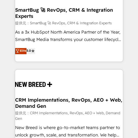
定の代行ではなく、設計の責任」を引き受け、部門横断
"accelerating a mess." ⚙️ Elite Engineering & AI
の統合・浸透・変革管理を実行します。 ▸ CMS戦略設
Scalable Architecture: Zero-technical-debt setup
SmartBug 🚀 RevOps, CRM & Integration
計・構築：リード獲得・CVR・SEOを前提にした情報設
Experts
across all Hubs, validated by our 7 HubSpot
計・導線設計・テンプレート設計をContent Hubで一体
Accreditations. AI-Powered RevOps: Breeze AI,
提供元：SmartBug 🚀 RevOps, CRM & Integration Experts
提供。 ▸ 既存CRM・MAからの移行支援：Salesforce・
custom AI agents, and high-integrity migrations for
As a 3x HubSpot North America Partner of the Year,
Marketo・Pardot等からの移行、カスタム設計、履歴
total reporting clarity. Security & Compliance: SOC 2
SmartBug Media transforms your customer lifecycle
データ移行と活用設計まで。 ▸ AEO対応：ChatGPT・
Type I and HIPAA attested for enterprise-grade data
into a revenue engine. Our unified ecosystem
Elite
5.0
Perplexity等のAI検索からの流入・引用を前提にコンテ
security. 🏆 Why Bluleadz? GTM OS Partner | 16+
includes specialized divisions Globalia (AI &
ンツとサイト構造を最適化。 🏆 なぜ100incを選ぶの
Years Experience | 1,000+ Five-Star Reviews
Software) and Point Success Media (Paid Media),
か？ ✓ HubSpot Eliteパートナー認定 ✓ HubSpotアワ
making this the official home for all three brands. 🔄
ード受賞・HUGリーダー ✓ ISO27001:2022 /
Implementation & Integration - Seamless migrations
ISO9001:2015 取得 ✓ 400社以上の導入実績 ✓
and system integrations powered by Globalia’s
HubSpot大百科 出版 CRM・AI活用に関するご相談、現
technical development team. - 19 HubSpot-certified
状整理の壁打ちなど、構想段階からお気軽にお問い合わ
trainers to drive platform adoption. 📈 Revenue
CRM Implementations, RevOps, AEO + Web,
せください。
Demand Gen
Generation - Full-funnel marketing and high-
performance advertising via Point Success Media. -
提供元：CRM Implementations, RevOps, AEO + Web, Demand
Gen
Expert deployment of Breeze AI and custom agents
New Breed is where go-to-market teams partner to
to automate growth. 🏆 Elite Excellence - 8 platform
unlock growth, scale, and transformation. We help
accreditations and deep HIPAA-compliance