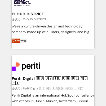
500+ HubSpot implementations, building end-to-
end solutions that integrate CRM, AI automation,
inbound and loop marketing, content, and digital
CLOUD DISTRICT
creativity. Our multicultural team works in Spanish,
提供元：CLOUD DISTRICT
Portuguese, and English to design scalable strategies
We’re a culture-driven design and technology
that drive measurable growth. 🌎 Highlights: • 10+
company made up of builders, designers, and big
years as a HubSpot partner. • 2023 Impact Awards:
thinkers. We blend strategy, design, and
Elite
4.9
Platform Migration Excellence. • Top 3 Partner of the
development—always fueled by curiosity—to turn
Year LATAM 2022, 2023, 2024, 2025. • Partner of the
ideas, opportunities, and challenges into meaningful
Year 2024. • Organizer of Aliados.ai (AI, marketing &
experiences. To us, technology is more than just
tech global congress). 👉 Ready to scale your
code; it’s about creating things that are useful, cool,
business with HubSpot? Let Cebra’s experts help
and—most importantly—simple. That’s why we lean
you grow faster, smarter, and with impact.
into bold ideas and shape them into thoughtful
products and strategies that actually make a
Periti Digital 🇬🇧 🇺🇸 🇮🇪 🇨🇦 🇩🇪 🇳🇱
🇵🇹
difference.
提供元：Periti Digital 🇬🇧 🇺🇸 🇮🇪 🇨🇦 🇩🇪 🇳🇱 🇵🇹
Periti Digital is an international HubSpot consultancy
with offices in Dublin, Munich, Rotterdam, Lisbon