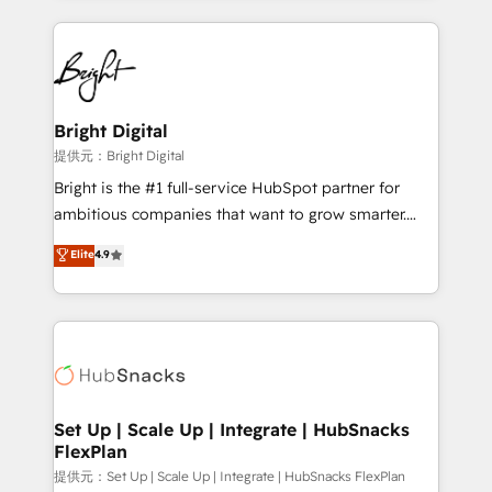
Partner with us to unlock your business's full
coffee, and we ❤️ dogs. We produce award-winning
potential and achieve sustained growth in today's
work for our clients. 🏆2023 Technical Expertise
competitive market.
Impact Award 🏆2022 Technical Expertise Impact
Award 🏆2022 Platform Migration Excellence Impact
Award 🏆2020 Elite Solutions Partner 🏆2019
Bright Digital
Integrations HubSpot Impact Award 🏆2019
提供元：Bright Digital
Marketing Enablement HubSpot Impact Award 🏆
Bright is the #1 full-service HubSpot partner for
2018 Website Design HubSpot Impact Award 🏆2017
ambitious companies that want to grow smarter.
Website Design HubSpot Impact Award 🏆2016
From HubSpot onboarding, to training, from
Elite
4.9
Growth-Driven Design Agency of the Year 🏆2016
developing a new website to lead generation and
Sales Enablement HubSpot Impact Award 🏆2015
digital marketing; we do it all (and with great
Growth-Driven Design Agency of the Year 🏆2015
results)! In short, our services include: - HubSpot
Became the 5th Agency to reach Diamond 🏆2014
consultancy: onboarding, training, data migration -
HubSpot COS Performance Award 🏆2014 HubSpot
HubSpot development: websites, custom modules,
COS Design Award 🏆2013 HubSpot Marketplace
integrations - Marketing & sales solutions: digital
Provider of the Year 🏆2011 Became a HubSpot
marketing, advertising, campaigns, content and
Set Up | Scale Up | Integrate | HubSnacks
Partner 📆Founded in 1997
FlexPlan
design We connect people, data and technology to
improve customer experiences. With our bright
提供元：Set Up | Scale Up | Integrate | HubSnacks FlexPlan