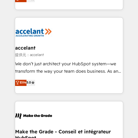
téléphonie, etc.) • Alignement des équipes grâce à un
outil et des données partagées • Amélioration de la
collecte et de l’analyse des données pour des
décisions éclairées • Optimisation de l’efficacité et
de la productivité des équipes Notre équipe de 30
consultants certifiés HubSpot aborde chaque projet
avec un engagement total, alignant processus
accelant
métiers et technologie, et guidant vos équipes à
提供元：accelant
travers le changement, tout en centrant vos objectifs
We don’t just architect your HubSpot system—we
d’entreprise. Grâce à une méthodologie éprouvée
transform the way your team does business. As an
auprès de plus de 400 clients, nous comprenons
Elite HubSpot Solutions Partner, we specialize in
Elite
5.0
rapidement vos enjeux et intégrons parfaitement
creating tailored, end-to-end CRM solutions that
HubSpot dans votre organisation. Pour toute
accelerate growth, improve operational efficiency,
question technique ou besoin de structuration de
and ensure faster time to value on HubSpot. What
votre projet HubSpot, contactez notre équipe pour
sets us apart? Our people-centric approach. From
un échange dédié.
day one, our team takes the time to deeply
understand your unique needs, crafting custom
strategies that deliver impactful results. Our mission
Make the Grade - Conseil et intégrateur
HubSpot
is to empower you to unlock HubSpot’s full potential