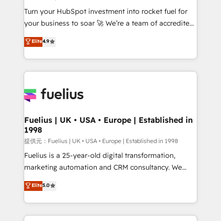
42001:2023 certified - the AI management standard •
Turn your HubSpot investment into rocket fuel for
GuardHub: our AI governance framework, built on
your business to soar 🚀 We’re a team of accredited
ISO 42001 Ready for the next step? Click the 👈
HubSpot experts ready to help you. We can
'𝗖𝗼𝗻𝘁𝗮𝗰𝘁 𝗯𝘂𝘀𝗶𝗻𝗲𝘀𝘀' button to get in touch (𝘸𝘦'𝘳𝘦
Elite
4.9
implement the platform into complex business
𝘴𝘶𝘱𝘦𝘳 𝘳𝘦𝘴𝘱𝘰𝘯𝘴𝘪𝘷𝘦)
environments, optimise what you've got and make
sure you can actually use it, build your website in
HubSpot or create an inbound marketing strategy
for you and execute it on HubSpot. We are on the
G-Cloud 14 CCS (Crown Commercial Service)
framework, meaning we've been accredited by
Fuelius | UK • USA • Europe | Established in
1998
HubSpot and vetted by the CCS, which means we
can support public sector companies as well the
提供元：Fuelius | UK • USA • Europe | Established in 1998
other ones listed in our profile. Our services: -
Fuelius is a 25-year-old digital transformation,
HubSpot implementation - HubSpot CMS website
marketing automation and CRM consultancy. We
build We can do lots of things. But everything we do
enable mid-market and enterprise clients to
Elite
5.0
is there for you to: - Grow revenue, and run your
maximise their return from digital and fuel their
business more efficiently - Build stronger
growth. We modernise platforms, streamline
relationships with customers - Make better
operations that are causing inefficiencies, improve