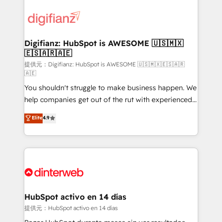
decisions with data - Find a new voice and reach
customer experiences, integrate systems, and
more people - Get the most out of your HubSpot
supercharge revenue operations Key services: • CRM
investment
Implementation • Systems Integration • Digital
Transformation / Web Development • RevOps &
Digifianz: HubSpot is AWESOME 🇺🇸🇲🇽
🇪🇸🇦🇷🇦🇪
Sales Consulting • Marketing Automation What
makes us different? 🚀 Top 0.5% of global HubSpot
提供元：Digifianz: HubSpot is AWESOME 🇺🇸🇲🇽🇪🇸🇦🇷
🇦🇪
agencies ⚙️ The strongest technical ability and
You shouldn't struggle to make business happen. We
integration capabilities 💼 Consultative, long-term
help companies get out of the rut with experienced,
partners who will embed ourselves into your
process-oriented teams implementing HubSpot
business, processes and systems 🏢 We specialise in
Elite
4.9
Marketing, Sales, Service, CMS and Operations Hub,
working with mid-market and enterprise
so selling and actually engaging with your customers
organisations, global organisations and those with
feels easy and pain-free. We are a top ranked
complex use cases 🏆 CRM Implementation,
HubSpot Elite Partner, winner of Rookie of the Year
Platform Enablement, Custom Integration and
and Customer First Awards, 4.9/5 rating in HubSpot
Onboarding Accredited 🔐 ISO27001 & ISO9001
Reviews and 4.9/5 rating in Clutch Reviews. Digifianz
Certified
helps the following industries: logistics & 3PL, home
HubSpot activo en 14 días
improvement & construction, branding and
提供元：HubSpot activo en 14 días
commercialization, real estate, health, education,