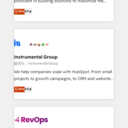
proficient in building solutions to maximize the
Largest organically grown & fastest tiering Elite
operational efficiency of HubSpot. The fastest-
Elite
4.9
HubSpot Partner 🪴 - Sales Hub: More
growing tech-enabler & facilitator, MakeWebBetter,
implementations than any other Partner 💻 -
hands you the blend of HubSpot expertise &
Migrations: We convert Salesforce addicts to
eminent solutions & integrations. Trust us to
HubSpot evangelists 🧡 Don't hire a marketing
streamline your HubSpot experience. 🚀HubSpot
agency for an Ops problem. Don't hire a technical
Elite Partners with 10+ years of HubSpot experience
agency for a growth problem. Hire a partner built to
🤝HubSpot Premier Integration partner 🤝Google
solve both.
Premier Partner 2023 🌟5 HubSpot Accreditations 🌟
Instrumental Group
Won HubSpot Theme Challenge 2021 🌟INBOUND’19
提供元：Instrumental Group
HubSpot Rising Star Why us? Harnessing the full
We help companies scale with HubSpot. From small
potential of the powerful HubSpot CRM. ✔️A team of
projects to growth campaigns, to CRM and websites.
HubSpot experts backed by over 10+ years of
Hire an agency that's experienced in every inch of
Elite
4.9
HubSpot experience ✔️Flexible pricing models —
HubSpot and willing to work hand-in-hand with your
Hourly-fee (assigned one Dedicated HubSpot
team to simplify the complex and build a better
Admin); Monthly-fee (HubSpot Admin + Project
experience for your team and customers.
Manager); and Fixed Project Cost (as per
requirement). ✔️Helped over 25,000+ customers so
far with our HubSpot solutions. ✔️Bespoke apps &