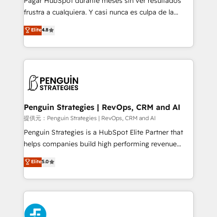
Pagar HubSpot durante meses sin ver resultados
SaaS, Software Dev & IT and consulting, make the
frustra a cualquiera. Y casi nunca es culpa de la
most out of their HubSpot experience operating in
herramienta: es del enfoque con el que se
Elite
4.8
the United States, EU, UAE, Mexico and Latin
implementó. Trabajamos con un catálogo de +80
America. From casual user to super fan: make
casos de uso: cada uno resuelve un problema
HubSpot an experience you LOVE!
concreto de tu operación en HubSpot. La entrega
toma de 1 a 3 semanas por caso, abordamos varios
en paralelo cuando tiene sentido, y siempre
confirmamos resultados antes de seguir avanzando.
Empiezas a ver resultados antes de que termine el
Penguin Strategies | RevOps, CRM and AI
mes. 🏆 HubSpot Partner of the Year 2022, máximo
提供元：Penguin Strategies | RevOps, CRM and AI
reconocimiento del ecosistema. Elite Solutions
Penguin Strategies is a HubSpot Elite Partner that
Partner, el nivel más alto. +700 clientes
helps companies build high performing revenue
implementados en LATAM, Marcas como Hyatt,
operations across complex sales cycles, multi
Elite
5.0
Hospital ABC, Hogares Unión, Yves Rocher,
system environments and global SaaS or
MacStore, Café Britt, Bella Piel, confiaron en
manufacturing teams. Trusted by leading enterprises
nosotros para impulsar la eficiencia de sus procesos
and fast growing scale ups including Sony, Rapyd,
en HubSpot. No necesitas tener todas las
Fiverr, XM Cyber, Bridgepointe Technologies, EMA
respuestas para empezar. Te ayudamos a identificar
Design Automation and Uptive. 📊 RevOps & data