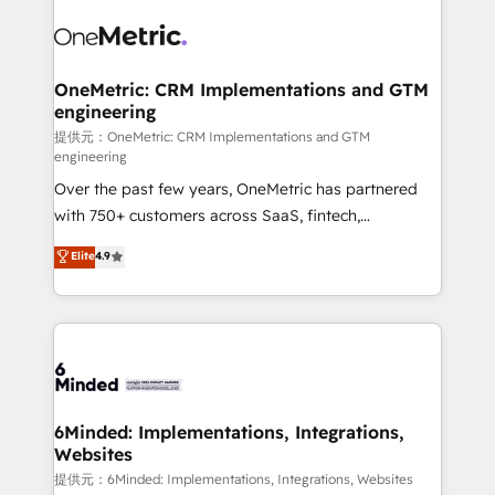
expertise, strategic thinking, and hands-on
operational know-how. We know that no two
businesses are alike, so we don’t do cookie-cutter
solutions. Instead, we dive in to understand your
OneMetric: CRM Implementations and GTM
engineering
needs, goals, and challenges to deliver solutions that
fit like a glove. We’re committed to being both
提供元：OneMetric: CRM Implementations and GTM
engineering
highly effective and fun to work with. We believe in
Over the past few years, OneMetric has partnered
efficient processes, as well as building great
with 750+ customers across SaaS, fintech,
relationships. Your success is our success, and we’re
healthcare, real estate, and other industries. With
all in this together! From startup to enterprise, we’ll
Elite
4.9
150+ HubSpot-certified experts, we deliver scalable
make sure your HubSpot setup becomes a
solutions to complex GTM and RevOps challenges.
powerhouse of productivity, so you can focus on
Our Expertise 🔹 Onboarding & Implementation:
what matters most: growing your business and
Accredited HubSpot Partner, ensuring smooth setup
wowing your customers. Let’s make HubSpot work
tailored to your GTM motion. 🔹 Migrations: Move
smarter for you!
from other CRMs to HubSpot without data loss or
downtime. 🔹 RevOps Strategy: Align teams,
6Minded: Implementations, Integrations,
Websites
processes, and data to drive revenue efficiency. 🔹
Integrations: Connect HubSpot with your tech stack
提供元：6Minded: Implementations, Integrations, Websites