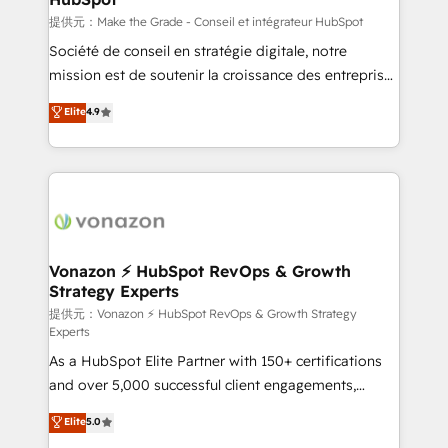
—faster. Through expert training, unmatched
提供元：Make the Grade - Conseil et intégrateur HubSpot
responsiveness, and ongoing support, we equip
Société de conseil en stratégie digitale, notre
your team to adopt new systems with confidence
mission est de soutenir la croissance des entreprises
and achieve a unified, data-driven approach to
B2B à travers l’acquisition de nouveaux clients,
Elite
4.9
customer engagement.
l'intégration CRM et le développement des revenus
auprès de vos comptes existants. En France et à
l'international, nous travaillons avec des ETI
ambitieuses, des grands groupes voulant aller au-
delà d’une simple transformation digitale et des
startups florissantes. Nos 3 grandes expertises sont :
➤ L’intégration de CRM et de méthodologie RevOps
Vonazon ⚡ HubSpot RevOps & Growth
Strategy Experts
pour aligner les équipes marketing, commerciales et
support client (data migration, synchronisation API,
提供元：Vonazon ⚡ HubSpot RevOps & Growth Strategy
Experts
audit et maintenance) ➤ La création de sites internet
As a HubSpot Elite Partner with 150+ certifications
de conversion qui transforment les visiteurs en
and over 5,000 successful client engagements,
opportunités d'affaires ➤ La mise en place de
Vonazon turns marketing complexity into
stratégies d'acquisition marketing (SEO, SEA,
Elite
5.0
measurable, scalable growth. From onboarding to
inbound, automatisation marketing, ABM, IA,