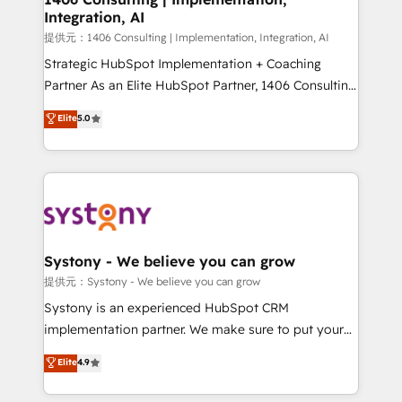
Integration, AI
the needs of the customer. We are part of Impresoft
Group, a group of specialized and complementary
提供元：1406 Consulting | Implementation, Integration, AI
companies that divide their offer into 4
Strategic HubSpot Implementation + Coaching
Competence Centers: Smart Manufacturing,
Partner As an Elite HubSpot Partner, 1406 Consulting
Customer First, Enabling Technologies & Security.
helps mid-market revenue teams transform how
Elite
5.0
The synergies generated by these integrations,
they sell, market, and serve. We don't just build your
together with the combination of talents, skills,
HubSpot—we teach your team to own it, then stay
solutions and services, have allowed the group to
to help you keep winning. What We Do ⚙️ CRM
build an unrivaled offering portfolio on the market
Implementations across Marketing, Sales, Service,
to accompany companies on their digital
Data & Content 📈 Sales & Marketing Alignment +
transformation journey.
Revenue Team Enablement 🤖 Breeze AI & Custom
Agent Creation 🔄 Custom Integrations & Data
Systony - We believe you can grow
Migration Why 1406 We become part of your team.
提供元：Systony - We believe you can grow
Your team learns while we build. We fix what others
Systony is an experienced HubSpot CRM
broke. Built for mid-market reality—practical
implementation partner. We make sure to put your
solutions that work with your actual headcount and
organization's needs and goals first and think along
Elite
4.9
constraints. By the Numbers 🏆 Top 1% of all
with your organization. We are only satisfied once
HubSpot partners 🔄 Top 5% globally in client
you are too. Why Systony? - 20+ years of