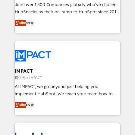
people, exciting ideas and can-do mentality, we
Join over 1,500 Companies globally who've chosen
ensure revenue growth on a daily basis. So tell us
HubSnacks as their on-ramp to HubSpot since 2014
your challenge; our passionate and growth driven
Simple pay-as-you-go plans that accelerate value...
Elite
4.9
team of 100+ experts is ready for you! Driving digital
1️⃣ Set Up | Onboarding New or Check-fixing existing
growth | www.brightdigital.com
HubSpot portals 2️⃣ Scale Up | 100% HubSpot Task
Execution... Global 24/7 ... All Experts 3️⃣ Integrate |
your entire Tech Stack with Custom Integrations
Slash months from your API Integration project... ⬅️
Click "Contact Business" ⬅️ to access 150+ Kickstart
Integration templates that put HubSpot in the center
IMPACT
of your tech stack, syncing... 🛍️ Shopify or
提供元：IMPACT
WooCommerce 💲 Stripe or Paypal 💰 Sage or
At IMPACT, we go beyond just helping you
Netsuite 🤖 Google or Microsoft ✍️ DocuSign or
implement HubSpot. We teach your team how to
PandaDoc 🌐 Avalara or Quaderno HubSnacks holds
master it. As the creators of the Endless Customers
Elite
5.0
the rare Advanced "Custom Integrations"
System™ (the next evolution of They Ask, You
Accreditation, securely sync data across... 🔄 any
Answer), we’re the only HubSpot partner built
apps, in any direction. Stuck on your old CRM..?
entirely around coaching and training. That means
Migrate | seamlessly off your old CRM onto a clean
we don’t do the work for you; we help you build the
new HubSpot portal with Advanced Website and