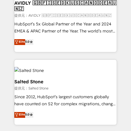
AVIDLY 🇬🇧🇫🇮🇸🇪🇩🇰🇺🇸🇨🇦🇳🇴🇩🇪🇦🇺
🇳🇿
提供元：AVIDLY 🇬🇧🇫🇮🇸🇪🇩🇰🇺🇸🇨🇦🇳🇴🇩🇪🇦🇺🇳🇿
HubSpot’s 5x Global Partner of the Year and 2024
EMEA & APAC Partner of the Year. The world’s most
experienced and fully accredited HubSpot Solutions
Elite
5.0
Partner. 🚀 With 2,750+ HubSpot projects delivered
and 370+ specialists across EMEA, APAC and NAM,
we de-risk complex CRM programmes and
accelerate ROI across every HubSpot Hub. 🧭 From
multi-region migrations to AI-powered automation,
we turn complexity into clarity, human at global
Salted Stone
scale. 🏆 HubSpot’s CEO called us “the partner of the
提供元：Salted Stone
future.” Others agree it is proof of trust built through
Since 2012, HubSpot’s largest customers globally
measurable impact.
have counted on S2 for complex migrations, change
management, systems integration, and creative
Elite
5.0
solutions that deliver measurable impact and
transform brand experiences As one of the few full-