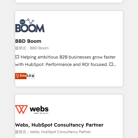
enterprise-grade campaigns, our in-house team
emailing) Informations clés : - 10 ans d'expérience -
builds scalable strategies that drive long-term
100+ intégrations CRM HubSpot réussies - 40
revenue. ⚙️ HubSpot Integration & Optimization •
experts conseil - 150 certifications HubSpot
Seamless CRM, CMS, and automation setup •
cumulées
Complex platform migrations and data cleanups •
Custom APIs and third-party integrations 📈 End-to-
BBD Boom
End Revenue Acceleration • Lifecycle marketing and
提供元：BBD Boom
pipeline growth programs • Sales enablement tools
💥 Helping ambitious B2B businesses grow faster
and CRM optimization • Retention strategies with
with HubSpot. Performance and ROI focused. 💥
customer journey mapping 🏅 Elite-Level HubSpot
BBD Boom is the HubSpot partner that can help you
Elite
5.0
Execution • 750+ onboardings and 2,000+
to HubSpot Better. We work with your teams to
implementations • Deep expertise across marketing,
solve all your HubSpot challenges and improve user
sales, and service hubs • Built-in flexibility for
adoption, sales process and marketing results.
startups to global brands
Services 📚 Onboarding your team to HubSpot for
the first time 🔧 Designing and optimising your
HubSpot set-up for better results 🌐 Website design
and build using HubSpot 🔌 Integrating HubSpot
Webs, HubSpot Consultancy Partner
with other systems 🎓 Training your teams to be
提供元：Webs, HubSpot Consultancy Partner