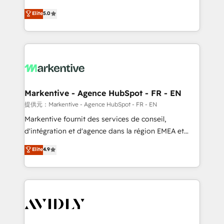
companies activate HubSpot’s AI-powered
expertise. - A team of 250+ experts dedicated to
Elite
5.0
customer platform and operationalize HubSpot’s
your resilient growth.
Loop Marketing framework through expert-led
services, smart agents, and purpose-built apps,
tailored to your business. Together, we unlock
results, fast. ⚙️CRM & RevOps: Align all Hubs to your
buyer journey for clean data, scalability, & reporting.
🎯Demand Gen & ABM: Drive pipeline with inbound,
Markentive - Agence HubSpot - FR - EN
ABM, AEO, SEO, & paid media. 👩‍💻Web Design:
提供元：Markentive - Agence HubSpot - FR - EN
Build high-performing websites with UX, messaging,
Markentive fournit des services de conseil,
& conversion strategy that drive results. 🤖AI
d'intégration et d'agence dans la région EMEA et
Strategy: Activate Breeze Agents, configure HubSpot
North America. Avec plus de 115 experts en
Elite
4.9
AI, & maximize AEO with tailored AI services. 🧩
marketing automation, Growth, Revops, CRM et
Integrations: Extend HubSpot with custom
webdesign. Markentive is both a consulting firm, a
integrations, hosting, & maintenance.
digital agency and an integrator. With over 115
experts in marketing automation, growth, revops,
CRM and webdesign (We focus on EMEA - USA
customers).