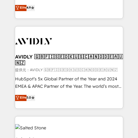
Strategy: Activate Breeze Agents, configure HubSpot
North America. Avec plus de 115 experts en
Elite
4.9
AI, & maximize AEO with tailored AI services. 🧩
marketing automation, Growth, Revops, CRM et
Integrations: Extend HubSpot with custom
webdesign. Markentive is both a consulting firm, a
integrations, hosting, & maintenance.
digital agency and an integrator. With over 115
experts in marketing automation, growth, revops,
CRM and webdesign (We focus on EMEA - USA
customers).
AVIDLY 🇬🇧🇫🇮🇸🇪🇩🇰🇺🇸🇨🇦🇳🇴🇩🇪🇦🇺
🇳🇿
提供元：AVIDLY 🇬🇧🇫🇮🇸🇪🇩🇰🇺🇸🇨🇦🇳🇴🇩🇪🇦🇺🇳🇿
HubSpot’s 5x Global Partner of the Year and 2024
EMEA & APAC Partner of the Year. The world’s most
experienced and fully accredited HubSpot Solutions
Elite
5.0
Partner. 🚀 With 2,750+ HubSpot projects delivered
and 370+ specialists across EMEA, APAC and NAM,
we de-risk complex CRM programmes and
accelerate ROI across every HubSpot Hub. 🧭 From
multi-region migrations to AI-powered automation,