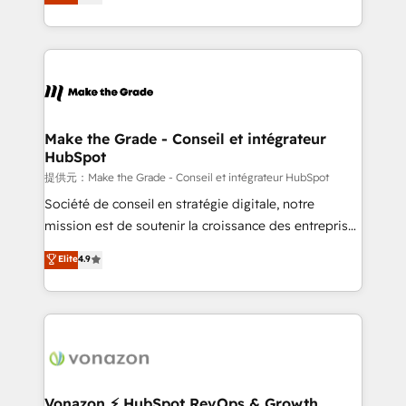
téléphonie, etc.) • Alignement des équipes grâce à un
outil et des données partagées • Amélioration de la
collecte et de l’analyse des données pour des
décisions éclairées • Optimisation de l’efficacité et
de la productivité des équipes Notre équipe de 30
consultants certifiés HubSpot aborde chaque projet
avec un engagement total, alignant processus
Make the Grade - Conseil et intégrateur
HubSpot
métiers et technologie, et guidant vos équipes à
travers le changement, tout en centrant vos objectifs
提供元：Make the Grade - Conseil et intégrateur HubSpot
d’entreprise. Grâce à une méthodologie éprouvée
Société de conseil en stratégie digitale, notre
auprès de plus de 400 clients, nous comprenons
mission est de soutenir la croissance des entreprises
rapidement vos enjeux et intégrons parfaitement
B2B à travers l’acquisition de nouveaux clients,
Elite
4.9
HubSpot dans votre organisation. Pour toute
l'intégration CRM et le développement des revenus
question technique ou besoin de structuration de
auprès de vos comptes existants. En France et à
votre projet HubSpot, contactez notre équipe pour
l'international, nous travaillons avec des ETI
un échange dédié.
ambitieuses, des grands groupes voulant aller au-
delà d’une simple transformation digitale et des
startups florissantes. Nos 3 grandes expertises sont :
➤ L’intégration de CRM et de méthodologie RevOps
Vonazon ⚡ HubSpot RevOps & Growth