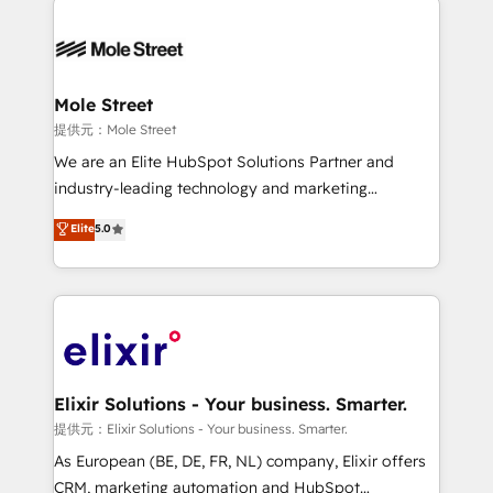
months. 🤖 AI Consulting & Agents: AI-powered
workflows; automation agents; process optimization
inside HubSpot. 🏆 Industry Experience: 🏥
Healthcare: HIPAA implementations; secure data
Mole Street
workflows 💼 Financial Services: compliant
提供元：Mole Street
workflows; audit-ready reporting ⚖️ Legal: client
We are an Elite HubSpot Solutions Partner and
intake; pipeline and document workflows 🛒 E-
industry-leading technology and marketing
Commerce: Shopify, WooCommerce; lifecycle and
consultancy. Our focus is on enterprise and mid-
Elite
5.0
revenue automation 🏢 Real Estate: deal pipelines;
market B2B companies globally that want a strategic
portfolio and lifecycle management 🏭
approach to execute their goals through creative
Manufacturing: ERP integrations; operational
applications of our solutions; Technical HubSpot
alignment 🛡️ Compliance & Data Considerations:
Consulting, Content Marketing, Growth-Driven
HIPAA-aware; CASL-compliant; GDPR-ready
Design, Migrations + Integrations. Mole Street’s
implementations where required 💡 Why 500+
mission is empowering others to realize their
Clients Choose Us: Elite Partner; technical, fast, and
greatness, which is achieved through creating
Elixir Solutions - Your business. Smarter.
built to scale.
absolute clarity, derived from a well-defined
提供元：Elixir Solutions - Your business. Smarter.
strategy, executed well, and reported on with clear
As European (BE, DE, FR, NL) company, Elixir offers
results. The culture is driven by core values; Joy, Grit,
CRM, marketing automation and HubSpot