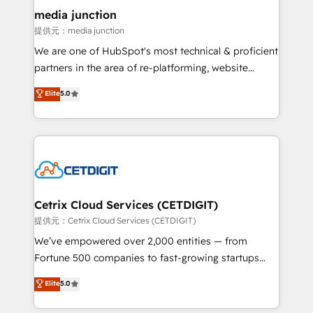
Mexico, USA, and Portugal—we've executed over a
media junction
hundred successful operations. Our approach,
提供元：media junction
rooted in RevOps principles, integrates analysis,
We are one of HubSpot's most technical & proficient
training, planning, and qualification. Leveraging
partners in the area of re-platforming, website
technology, data analytics, CRM optimization, and
design & development. We specialize in multi-hub
Elite
5.0
inbound marketing tactics, we focus on
implementations for mid-market & enterprise
understanding, nurturing, and converting leads.
companies. We are woman-owned, powered by
Partner with us to unlock your business's full
coffee, and we ❤️ dogs. We produce award-winning
potential and achieve sustained growth in today's
work for our clients. 🏆2023 Technical Expertise
competitive market.
Impact Award 🏆2022 Technical Expertise Impact
Award 🏆2022 Platform Migration Excellence Impact
Award 🏆2020 Elite Solutions Partner 🏆2019
Cetrix Cloud Services (CETDIGIT)
Integrations HubSpot Impact Award 🏆2019
提供元：Cetrix Cloud Services (CETDIGIT)
Marketing Enablement HubSpot Impact Award 🏆
We’ve empowered over 2,000 entities — from
2018 Website Design HubSpot Impact Award 🏆2017
Fortune 500 companies to fast-growing startups
Website Design HubSpot Impact Award 🏆2016
and nonprofits — to streamline operations, scale
Elite
5.0
Growth-Driven Design Agency of the Year 🏆2016
revenue, and unlock the full potential of HubSpot.
Sales Enablement HubSpot Impact Award 🏆2015
With deep technical and industry expertise, we fuse