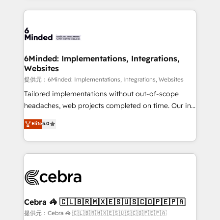
Our Expertise 🔹 Onboarding & Implementation:
Accredited HubSpot Partner, ensuring smooth setup
tailored to your GTM motion. 🔹 Migrations: Move
from other CRMs to HubSpot without data loss or
downtime. 🔹 RevOps Strategy: Align teams,
6Minded: Implementations, Integrations,
Websites
processes, and data to drive revenue efficiency. 🔹
Integrations: Connect HubSpot with your tech stack
提供元：6Minded: Implementations, Integrations, Websites
for better adoption. 🔹 Custom Solutions: Build
Tailored implementations without out-of-scope
tailored apps, workflows, and configurations. We are
headaches, web projects completed on time. Our in-
SOC 2 Type II and ISO 27001 certified, reinforcing
house team of certified CRM architects, experts,
Elite
5.0
our commitment to data security and compliance. At
developers, designers, and marketers handles all
OneMetric, we help revenue teams focus on the
aspects of your HubSpot. ✨ 400+ global clients ✨
OneMetric that matters most: revenue.
100+ seamless migrations from 15+ different CRMs
✨ 100,000+ hours in HubSpot projects, 75+ full Hub
implementations, and 5,000+ pages ✨ CS: Clients
generating 7-digit MRR from inbound campaigns ✨
CS: 245% organic growth & +751% new visitors for a
Cebra 🦓 🇨🇱🇧🇷🇲🇽🇪🇸🇺🇸🇨🇴🇵🇪🇵🇦
full-funnel HubSpot project ✨ CS: 415% conversion
提供元：Cebra 🦓 🇨🇱🇧🇷🇲🇽🇪🇸🇺🇸🇨🇴🇵🇪🇵🇦