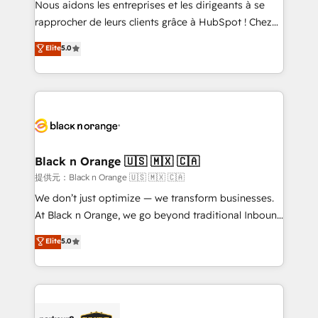
Nous aidons les entreprises et les dirigeants à se
business services. We prepare a customized
rapprocher de leurs clients grâce à HubSpot ! Chez
business case that demonstrates the value and
DIGITALISIM, nous avons l'intime conviction que la
Elite
5.0
impact of your digital transformation, including a
réussite des entreprises passe par l’innovation web,
detailed financial rationale with a focus on ROI and
le marketing digital, et la relation client ! C'est
TCO. As a trusted extension of your team, we
pourquoi, nos experts sont à la fois capables de
believe in the power of partnership. Together, we
gérer votre projet de création de site internet, votre
embark on a transformational journey that sets your
référencement, votre stratégie digitale et le pilotage
business up for long-term success. Unlock your
et l'intégration d'HubSpot ! Les grandes phases d'un
business. If not now, when?
projet HubSpot avec DIGITALISIM : 🧽 Nettoyage,
Black n Orange 🇺🇸 🇲🇽 🇨🇦
migration et intégration des bases de données. 🚀
提供元：Black n Orange 🇺🇸 🇲🇽 🇨🇦
Développement des interfaces avec vos logiciels
We don’t just optimize — we transform businesses.
métiers ⚙️ Configuration de la plateforme HubSpot
At Black n Orange, we go beyond traditional Inbound
📈 Configuration de rapports et tableaux de bord 🤝
Marketing with our exclusive methodologies:
Elite
5.0
Book Process & Guidelines utilisateurs 🎓
BOOMS and BOOST. Together, they form a powerful
Formations des utilisateurs
combination that has driven success for over 800
businesses worldwide. As Elite HubSpot Partners, we
specialize in crafting high-performance growth
strategies that integrate data-driven marketing,