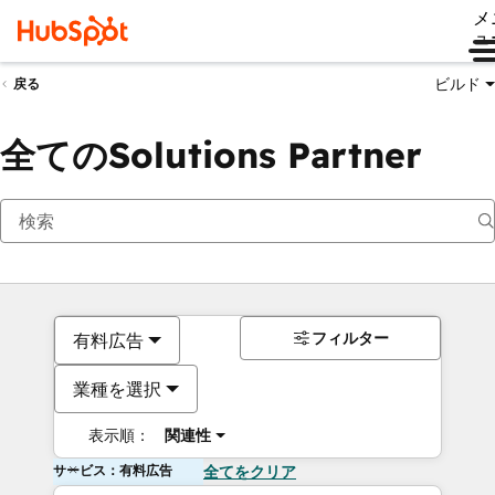
メ
ュ
ビルド
戻る
全てのSolutions Partner
フィルター
有料広告
業種を選択
表示順：
関連性
サービス：有料広告
全てをクリア