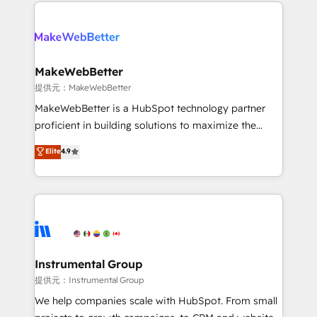
only firm in the world to hold Elite Partner
there’s a good chance one of our globally integrated
Accreditations with both HubSpot and Clay, our
teams has worked with clients just like you Let’s
clients gain a unique advantage in CRM architecture,
explore whether S2 is the partner you’ve been
pipeline generation, data intelligence, and go-to-
looking for...and get your next big initiative moving!
market execution. Why B2B Businesses Choose RP: -
MakeWebBetter
Secure: Soc2 compliant 🛡️ - Pricing: Implementations
提供元：MakeWebBetter
starting at $1,5k 💵 - Speed: Launch in 14 days ⚡ -
MakeWebBetter is a HubSpot technology partner
Global: 75+ RPers across five continents 🌐 - Scale:
proficient in building solutions to maximize the
Largest organically grown & fastest tiering Elite
operational efficiency of HubSpot. The fastest-
Elite
4.9
HubSpot Partner 🪴 - Sales Hub: More
growing tech-enabler & facilitator, MakeWebBetter,
implementations than any other Partner 💻 -
hands you the blend of HubSpot expertise &
Migrations: We convert Salesforce addicts to
eminent solutions & integrations. Trust us to
HubSpot evangelists 🧡 Don't hire a marketing
streamline your HubSpot experience. 🚀HubSpot
agency for an Ops problem. Don't hire a technical
Elite Partners with 10+ years of HubSpot experience
agency for a growth problem. Hire a partner built to
🤝HubSpot Premier Integration partner 🤝Google
solve both.
Premier Partner 2023 🌟5 HubSpot Accreditations 🌟
Instrumental Group
Won HubSpot Theme Challenge 2021 🌟INBOUND’19
提供元：Instrumental Group
HubSpot Rising Star Why us? Harnessing the full
We help companies scale with HubSpot. From small
potential of the powerful HubSpot CRM. ✔️A team of