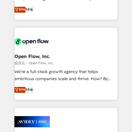
Accountability, Curiosity, Authenticity, Growth
integration products and services to mid-market
Elite
5.0
Mindedness, and Clarity. We are driven to win for the
and enterprise customers. We ensure that your sales,
collective good of the company and its clientele, and
service and marketing department operates in the
dedicated to breaking the mold from the agency of
most effective way, while at the same time
the past into the consultancy of the future. Great
leveraging your commercial data for a fully
things are happening.
integrated buyers journey. Elixir is located in
Brussels, Munich "München", Cologne "Köln", Paris
and Amsterdam. Elixir is a first mover and leader
Open Flow, Inc.
when it comes to HubSpot sales and service
提供元：Open Flow, Inc.
implementations, highly renowned for our business
We’re a full-stack growth agency that helps
acumen, process (re-)design experience and a
ambitious companies scale and thrive. How? By
massive amount of success stories in this area. We
upgrading and streamlining every single revenue-
Elite
5.0
integrate HubSpot with complex solutions like SAP,
generating aspect of your business. We’re proud
MicroSoft, custom solutions,... Our company also has
HubSpot Elite Solutions Partners and devout CRM
strong experience with HubSpot CRM extension,
nerds who can harness HubSpot’s custom digital
mobile apps for Field Service Management and
tools to improve each touchpoint of your customer
Retail execution, CPQ, customer portals and
experience. Working hand-in-hand with your team,
HubSpot CMS developments. And we're champions
we’ll assemble a RevOps machine that drives more