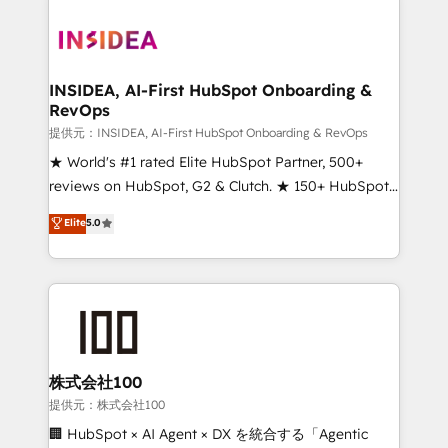
INSIDEA, AI-First HubSpot Onboarding &
RevOps
提供元：INSIDEA, AI-First HubSpot Onboarding & RevOps
★ World's #1 rated Elite HubSpot Partner, 500+
reviews on HubSpot, G2 & Clutch. ★ 150+ HubSpot
Certified Experts & Trainers across the team ★
Elite
5.0
1,500+ implementations across five continents ★ AI-
First, RevOps-led, Onboarding obsessed ★
Company of the Year 2024/25 INSIDEA helps
growing companies turn HubSpot into a revenue
engine. We onboard your team, migrate your data,
and build AI-powered workflows that drive adoption
from week one, in your time zone. What we do ➤
株式会社100
Onboarding: Live in weeks, with workflows built
提供元：株式会社100
around your business, not a template. ➤ Migration:
🏢 HubSpot × AI Agent × DX を統合する「Agentic