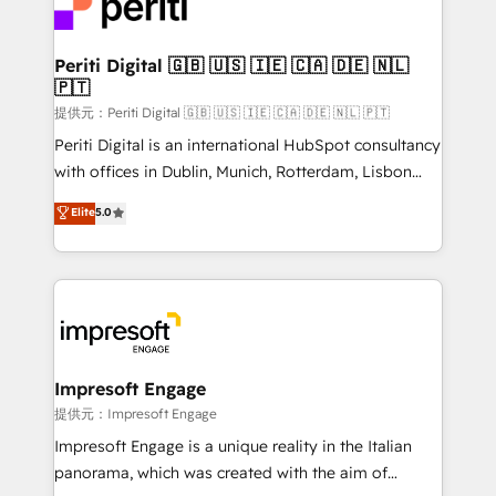
and—most importantly—simple. That’s why we lean
you grow faster, smarter, and with impact.
into bold ideas and shape them into thoughtful
products and strategies that actually make a
Periti Digital 🇬🇧 🇺🇸 🇮🇪 🇨🇦 🇩🇪 🇳🇱
🇵🇹
difference.
提供元：Periti Digital 🇬🇧 🇺🇸 🇮🇪 🇨🇦 🇩🇪 🇳🇱 🇵🇹
Periti Digital is an international HubSpot consultancy
with offices in Dublin, Munich, Rotterdam, Lisbon
and New York. 🔎 We are focused on enhancing
Elite
5.0
revenue-generation strategies for clients through
complete integration of core business processes
and systems (such as ERP and e-commerce
platforms) with HubSpot, driving efficiency and
results. 🎯 We present a solution-centric approach
and we're focused on HubSpot. We work with some
of HubSpot's most important customers to generate
Impresoft Engage
value from the platform in the long term. 🤖 We have
提供元：Impresoft Engage
worked 400+ HubSpot customers across industries
Impresoft Engage is a unique reality in the Italian
but specialise in the more complex projects where
panorama, which was created with the aim of
data migration, AI, and systems integrations