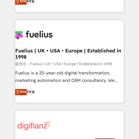
Elite
4.9
implement the platform into complex business
𝘴𝘶𝘱𝘦𝘳 𝘳𝘦𝘴𝘱𝘰𝘯𝘴𝘪𝘷𝘦)
environments, optimise what you've got and make
sure you can actually use it, build your website in
HubSpot or create an inbound marketing strategy
for you and execute it on HubSpot. We are on the
G-Cloud 14 CCS (Crown Commercial Service)
framework, meaning we've been accredited by
Fuelius | UK • USA • Europe | Established in
1998
HubSpot and vetted by the CCS, which means we
can support public sector companies as well the
提供元：Fuelius | UK • USA • Europe | Established in 1998
other ones listed in our profile. Our services: -
Fuelius is a 25-year-old digital transformation,
HubSpot implementation - HubSpot CMS website
marketing automation and CRM consultancy. We
build We can do lots of things. But everything we do
enable mid-market and enterprise clients to
Elite
5.0
is there for you to: - Grow revenue, and run your
maximise their return from digital and fuel their
business more efficiently - Build stronger
growth. We modernise platforms, streamline
relationships with customers - Make better
operations that are causing inefficiencies, improve
decisions with data - Find a new voice and reach
customer experiences, integrate systems, and
more people - Get the most out of your HubSpot
supercharge revenue operations Key services: • CRM
investment
Implementation • Systems Integration • Digital