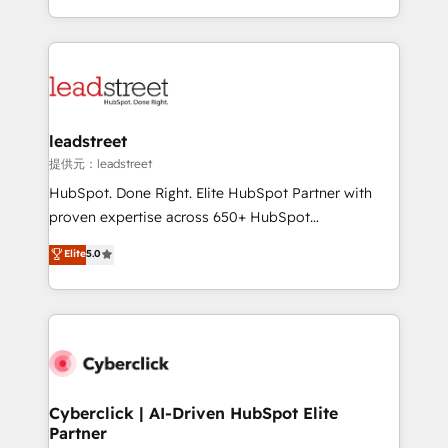
America. From casual user to super fan: make
Canada, we’ve delivered thousands of successful
HubSpot an experience you LOVE!
HubSpot projects for mid-market and enterprise
clients worldwide, with over 10 years experience. We
combine HubSpot, data, and AI to design connected
go-to-market systems that align people, process,
and technology for predictable, scalable revenue
leadstreet
growth. Our expertise spans RevOps, CRM and data
提供元：leadstreet
architecture, AI enablement, and strategic marketing,
HubSpot. Done Right. Elite HubSpot Partner with
delivered through our proprietary FLAIR framework
proven expertise across 650+ HubSpot
for responsible AI adoption. As a HubSpot Elite
implementations. With 12+ years of HubSpot
Elite
5.0
Partner and ISO 27001:2022 certified consultancy,
experience, we help you use the HubSpot platform
we blend strategy, creativity, and technology to help
to its fullest capacity, improve your current HubSpot
organisations scale smarter and grow stronger.
website, or build your new one.
Cyberclick | AI-Driven HubSpot Elite
Partner