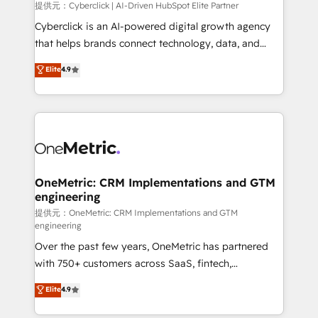
提供元：Cyberclick | AI-Driven HubSpot Elite Partner
Cyberclick is an AI-powered digital growth agency
that helps brands connect technology, data, and
creativity to achieve measurable results. Founded in
Elite
4.9
Barcelona and operating across Spain, LATAM, and
the UK, we support global companies in building
smarter marketing, sales, and customer success
strategies. As the only HubSpot Elite Partner in
Iberia (Spain & Portugal), we combine human insight
with intelligent automation to drive sustainable
growth. Our multidisciplinary team designs solutions
OneMetric: CRM Implementations and GTM
engineering
that simplify complexity, boost performance, and
turn innovation into real impact. 🌍 Highlights •
提供元：OneMetric: CRM Implementations and GTM
engineering
HubSpot Partner since 2012 • 2022 EMEA Impact
Over the past few years, OneMetric has partnered
Award: Best Integration • 150+ successful HubSpot
with 750+ customers across SaaS, fintech,
projects • Clients in 30+ industries • Proprietary
healthcare, real estate, and other industries. With
technology for integrations • Multilingual team:
Elite
4.9
150+ HubSpot-certified experts, we deliver scalable
English, Spanish, Portuguese & Italian 👉 Grow
solutions to complex GTM and RevOps challenges.
smarter with AI and HubSpot.