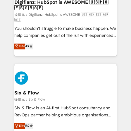
Transformation / Web Development • RevOps &
Digifianz: HubSpot is AWESOME 🇺🇸🇲🇽
🇪🇸🇦🇷🇦🇪
Sales Consulting • Marketing Automation What
makes us different? 🚀 Top 0.5% of global HubSpot
提供元：Digifianz: HubSpot is AWESOME 🇺🇸🇲🇽🇪🇸🇦🇷
🇦🇪
agencies ⚙️ The strongest technical ability and
You shouldn't struggle to make business happen. We
integration capabilities 💼 Consultative, long-term
help companies get out of the rut with experienced,
partners who will embed ourselves into your
process-oriented teams implementing HubSpot
business, processes and systems 🏢 We specialise in
Elite
4.9
Marketing, Sales, Service, CMS and Operations Hub,
working with mid-market and enterprise
so selling and actually engaging with your customers
organisations, global organisations and those with
feels easy and pain-free. We are a top ranked
complex use cases 🏆 CRM Implementation,
HubSpot Elite Partner, winner of Rookie of the Year
Platform Enablement, Custom Integration and
and Customer First Awards, 4.9/5 rating in HubSpot
Onboarding Accredited 🔐 ISO27001 & ISO9001
Reviews and 4.9/5 rating in Clutch Reviews. Digifianz
Certified
helps the following industries: logistics & 3PL, home
Six & Flow
improvement & construction, branding and
提供元：Six & Flow
commercialization, real estate, health, education,
Six & Flow is an AI-first HubSpot consultancy and
SaaS, Software Dev & IT and consulting, make the
RevOps partner helping ambitious organisations
most out of their HubSpot experience operating in
grow with clarity, confidence, and intelligence.
Elite
5.0
the United States, EU, UAE, Mexico and Latin
Operating across the UK, Netherlands, Ireland, and