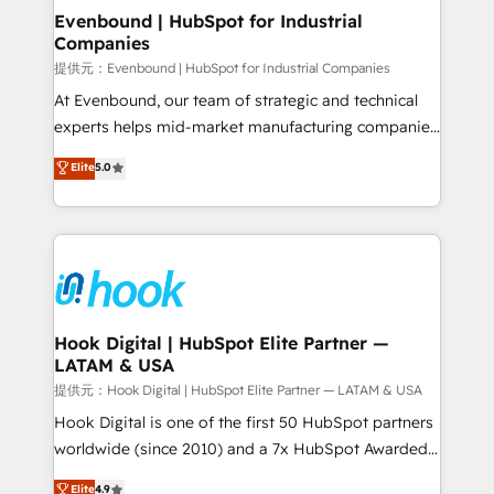
Agent Creation 🔄 Custom Integrations & Data
Evenbound | HubSpot for Industrial
Companies
Migration Why 1406 We become part of your team.
Your team learns while we build. We fix what others
提供元：Evenbound | HubSpot for Industrial Companies
broke. Built for mid-market reality—practical
At Evenbound, our team of strategic and technical
solutions that work with your actual headcount and
experts helps mid-market manufacturing companies
constraints. By the Numbers 🏆 Top 1% of all
achieve real growth. We specialize in delivering
Elite
5.0
HubSpot partners 🔄 Top 5% globally in client
tailored solutions that drive results by leveraging
retention 📅 8+ years of consistent results since 2017
HubSpot’s platform and data to fuel success.
Who We Serve Revenue teams, marketing leaders,
Technical Solutions: - HubSpot Technical Consulting -
and sales ops at mid-market companies ready to
HubSpot CRM Implementation - HubSpot
move beyond spreadsheets into unified systems
Onboarding - Data Migration & Integrations -
that drive real business results.
Technical Audit & Optimization Strategic Solutions: -
Revenue Operations - Inbound Marketing -
Hook Digital | HubSpot Elite Partner —
LATAM & USA
Outbound Marketing - HubSpot CMS Website
Design & Development We empower our clients to
提供元：Hook Digital | HubSpot Elite Partner — LATAM & USA
reach their full potential by providing transparent,
Hook Digital is one of the first 50 HubSpot partners
relationship-driven support. With over 300 HubSpot
worldwide (since 2010) and a 7x HubSpot Awarded
certifications and accreditations, we deliver both the
Elite Partner. With 500+ projects across the U.S.,
Elite
4.9