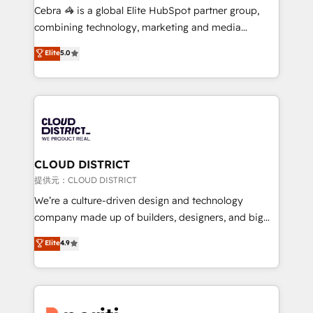
boost with a new HubSpot site Recognized leaders:
Cebra 🦓 is a global Elite HubSpot partner group,
🏆 HubSpot Platform Migration Impact Award 🏆
combining technology, marketing and media
Clutch HubSpot Global Leader 🏆 Finalist: HubSpot
expertise across Latin America and Southern
Elite
5.0
Inbound Campaign of the Year 🏆 Gold AVA Digital
Europe, with teams across 7 countries. Born in Chile,
Award for Best Website 🌟 Accreditations: CRM
we combine local insight with international reach to
Implementation, HubSpot Content Experience, CRM
help businesses grow through technology, creativity,
Data Migration & Custom Integration
AI and strategy. For over 12 years, we’ve delivered
500+ HubSpot implementations, building end-to-
end solutions that integrate CRM, AI automation,
inbound and loop marketing, content, and digital
CLOUD DISTRICT
creativity. Our multicultural team works in Spanish,
提供元：CLOUD DISTRICT
Portuguese, and English to design scalable strategies
We’re a culture-driven design and technology
that drive measurable growth. 🌎 Highlights: • 10+
company made up of builders, designers, and big
years as a HubSpot partner. • 2023 Impact Awards:
thinkers. We blend strategy, design, and
Elite
4.9
Platform Migration Excellence. • Top 3 Partner of the
development—always fueled by curiosity—to turn
Year LATAM 2022, 2023, 2024, 2025. • Partner of the
ideas, opportunities, and challenges into meaningful
Year 2024. • Organizer of Aliados.ai (AI, marketing &
experiences. To us, technology is more than just
tech global congress). 👉 Ready to scale your
code; it’s about creating things that are useful, cool,
business with HubSpot? Let Cebra’s experts help