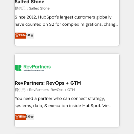
we turn complexity into clarity, human at global
Salted Stone
scale. 🏆 HubSpot’s CEO called us “the partner of the
提供元：Salted Stone
future.” Others agree it is proof of trust built through
Since 2012, HubSpot’s largest customers globally
measurable impact.
have counted on S2 for complex migrations, change
management, systems integration, and creative
Elite
5.0
solutions that deliver measurable impact and
transform brand experiences As one of the few full-
service creative agencies in the HubSpot
ecosystem, we blend strategy, technology, & award-
winning design to build scalable, globally
regionalized HubSpot websites, integrated
marketing campaigns, & RevOps frameworks that
RevPartners: RevOps + GTM
fuel long-term success We connect the entire
提供元：RevPartners: RevOps + GTM
customer lifecycle through seamless integrations,
You need a partner who can connect strategy,
ensure long-term adoption with change-
systems, data, & execution inside HubSpot. We
management programs, and align marketing, sales,
bridge the gap where most agencies fall short by
Elite
5.0
and service to drive sustainable growth With 6 key
combining GTM strategy with technical execution to
HubSpot accreditations and experience across
solve the right problem with the right solution. As the
hundreds of organizations in dozens of industries,