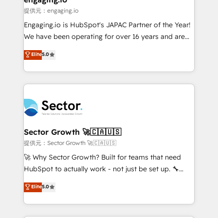
e de mais de 150 softwares globais permitindo
提供元：engaging.io
contratar e pagar a HubSpot em reais com nota
Engaging.io is HubSpot's JAPAC Partner of the Year!
fiscal no Brasil e gerar economia de até 50% na
We have been operating for over 16 years and are
contratação de softwares internacionais.
one of HubSpot's most experienced and technically
Elite
5.0
Oferecemos ainda agentes de IA especializados em
capable Agency Partners globally. We specialise in
HubSpot que automatizam tarefas executam rotinas
complex CRM migrations, implementations,
no CRM e mantêm os dados organizados, como um
integrations, custom CMS portal development,
especialista operando a plataforma 24/7. Hoje 300+
design & UX for mid to large to multi national
empresas em 13 países utilizam a Nexforce. Somos
businesses. Our teams are based in North America
a maior parceira da HubSpot na América Latina e
and APAC. We are HubSpot's top-ranked Advanced
líder no ranking global de sucesso do cliente da
Implementation Certified Partner and we contribute
Sector Growth 🚀🇨🇦🇺🇸
HubSpot.
to their advisory council. We strive to do 'good work
提供元：Sector Growth 🚀🇨🇦🇺🇸
with good people' and have worked with incredible
🚀 Why Sector Growth? Built for teams that need
brands. You can see some of them on our website,
HubSpot to actually work - not just be set up. 🔧
along with plenty of case studies.
HubSpot Experts: Onboarding, migrations,
Elite
5.0
automation, and training built for adoption. ⚡ Highly
Technical Execution: ERP, EMR and Custom
Integrations; complex builds delivered in weeks, not