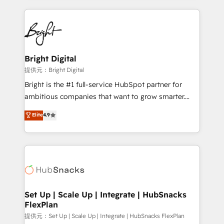
Growth-Driven Design Agency of the Year 🏆2015
automation, integration, and AI innovation to deliver
Became the 5th Agency to reach Diamond 🏆2014
lasting impact. We specialize in: • Turnkey and end-
HubSpot COS Performance Award 🏆2014 HubSpot
to-end HubSpot implementations • Onboarding for
COS Design Award 🏆2013 HubSpot Marketplace
Sales, Service, Marketing & Content Hubs • AI voice
Provider of the Year 🏆2011 Became a HubSpot
and chat agents, predictive automation, and smart
Bright Digital
Partner 📆Founded in 1997
workflows • Salesforce + HubSpot integration •
提供元：Bright Digital
RevOps and AI-driven sales enablement • Website
Bright is the #1 full-service HubSpot partner for
design and CMS development • ERP integration: SAP,
ambitious companies that want to grow smarter.
NetSuite, Microsoft Dynamics, … • Data cleansing
From HubSpot onboarding, to training, from
Elite
4.9
and CRM migration from any platform •
developing a new website to lead generation and
Client/member portals built on HubSpot • Custom
digital marketing; we do it all (and with great
and complex integrations: SAM.gov, GovWin,
results)! In short, our services include: - HubSpot
QuickBooks, PandaDoc, ClickUp, Shopify, Mapsly,
consultancy: onboarding, training, data migration -
WooCommerce, BuilderTrend, and more Experience
HubSpot development: websites, custom modules,
the difference — reach out to see how AI + HubSpot
integrations - Marketing & sales solutions: digital
can transform your business.
marketing, advertising, campaigns, content and
Set Up | Scale Up | Integrate | HubSnacks
FlexPlan
design We connect people, data and technology to
improve customer experiences. With our bright
提供元：Set Up | Scale Up | Integrate | HubSnacks FlexPlan