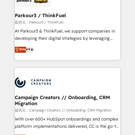
automation, and revenue intelligence to help
companies scale faster and smarter. 🔹 BOOMS:
Parkour3 / ThinkFuel
Demand generation for all your buyers With BOOMS,
提供元：Parkour3 / ThinkFuel
you invest in 100% of your buyers, accelerating your
At Parkour3 & ThinkFuel, we support companies in
growth and positioning yourself as an undisputed
developing their digital strategies by leveraging
leader. 🔹 BOOST: Optimize your digital
technologies and automating their marketing and
Elite
4.9
transformation process A methodology designed to
sales processes to generate growth. Our offer spans
implement HubSpot effectively and optimize your
from Strategy to Operations. We specialize in CRM
digital processes. 🔹 Trusted by Industry Leaders
onboarding and implementation, web design, sales
With an average rating of 4.9/5 and a proven track
& marketing automation, and digital marketing. With
record of business transformation, our growth-first
extensive experience working with tech companies
approach has helped brands dominate their
and manufacturers since 2002, we are committed to
markets.
empowering our clients and developing their
Campaign Creators // Onboarding, CRM
Migration
autonomy. Get to grips with HubSpot through
guided implementation and seamless integration of
提供元：Campaign Creators // Onboarding, CRM Migration
the CRM platform into your digital ecosystem. Would
With over 600+ HubSpot onboardings and complex
you like support in deploying your inbound
platform implementations delivered, CC is the go-to
marketing strategy? We'll provide support tailored
Elite Solutions Partner for businesses ready to