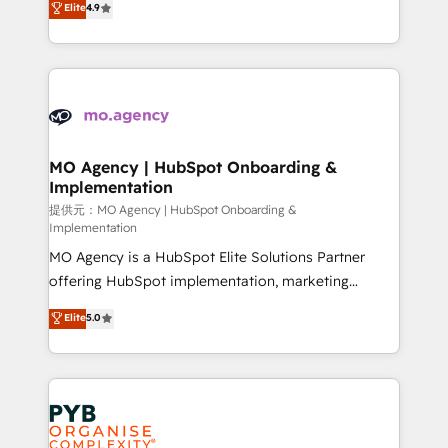
Elite
4.9
to your needs and sales objectives. With 125+
migrate, replatform, and scale smarter. We specialize
certifications, we are part of the most certified
in high-impact CRM and CMS migrations and
Canadian agencies, and we both hold Onboarding
onboarding from platforms like Salesforce, NetSuite,
Accreditations. Based in Canada (coast to coast), our
Zoho, Pardot, Marketo, Microsoft Dynamics, Wix,
services are offered in both English & French.
WordPress and legacy CRMs, turning fragmented
systems into unified, growth-ready HubSpot
architectures that accelerate revenue operations and
MO Agency | HubSpot Onboarding &
Implementation
performance. - Multi-object CRM migration, cleanup,
and implementation. - Pre-built and custom
提供元：MO Agency | HubSpot Onboarding &
Implementation
integrations across your full tech stack. - Custom
MO Agency is a HubSpot Elite Solutions Partner
object setup, CMS builds, and full-funnel automation.
offering HubSpot implementation, marketing
- Dashboards, lifecycle campaigns, and lead
automation, CRM and RevOps consulting, B2B SEO,
nurturing sequences. - Cross-hub setup across
Elite
5.0
paid media, content marketing, AEO and GEO (AI
Marketing, Sales, Operations, and Service Hubs. -
search optimisation), and HubSpot Content Hub and
Ongoing optimization, managed support, and
WordPress development. We work with enterprise
scalable retainers. Let’s make HubSpot your most
and growth-led companies across technology,
powerful growth engine. Built to convert, scale, and
professional services, financial services and
drive results.