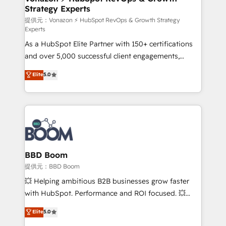
Strategy Experts
pour aligner les équipes marketing, commerciales et
support client (data migration, synchronisation API,
提供元：Vonazon ⚡ HubSpot RevOps & Growth Strategy
Experts
audit et maintenance) ➤ La création de sites internet
As a HubSpot Elite Partner with 150+ certifications
de conversion qui transforment les visiteurs en
and over 5,000 successful client engagements,
opportunités d'affaires ➤ La mise en place de
Vonazon turns marketing complexity into
stratégies d'acquisition marketing (SEO, SEA,
Elite
5.0
measurable, scalable growth. From onboarding to
inbound, automatisation marketing, ABM, IA,
enterprise-grade campaigns, our in-house team
emailing) Informations clés : - 10 ans d'expérience -
builds scalable strategies that drive long-term
100+ intégrations CRM HubSpot réussies - 40
revenue. ⚙️ HubSpot Integration & Optimization •
experts conseil - 150 certifications HubSpot
Seamless CRM, CMS, and automation setup •
cumulées
Complex platform migrations and data cleanups •
Custom APIs and third-party integrations 📈 End-to-
BBD Boom
End Revenue Acceleration • Lifecycle marketing and
提供元：BBD Boom
pipeline growth programs • Sales enablement tools
💥 Helping ambitious B2B businesses grow faster
and CRM optimization • Retention strategies with
with HubSpot. Performance and ROI focused. 💥
customer journey mapping 🏅 Elite-Level HubSpot
BBD Boom is the HubSpot partner that can help you
Elite
5.0
Execution • 750+ onboardings and 2,000+
to HubSpot Better. We work with your teams to
implementations • Deep expertise across marketing,