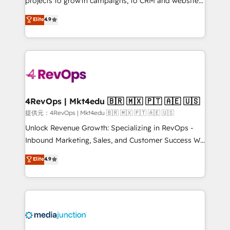
projects to growth campaigns, to CRM and websites.
HubSpot experts backed by over 10+ years of
Hire an agency that's experienced in every inch of
Elite
4.9
HubSpot experience ✔️Flexible pricing models —
HubSpot and willing to work hand-in-hand with your
Hourly-fee (assigned one Dedicated HubSpot
team to simplify the complex and build a better
Admin); Monthly-fee (HubSpot Admin + Project
experience for your team and customers.
Manager); and Fixed Project Cost (as per
requirement). ✔️Helped over 25,000+ customers so
far with our HubSpot solutions. ✔️Bespoke apps &
on-demand bundle services. Connect with us today!
4RevOps | Mkt4edu 🇧🇷 🇲🇽 🇵🇹 🇦🇪 🇺🇸
提供元：4RevOps | Mkt4edu 🇧🇷 🇲🇽 🇵🇹 🇦🇪 🇺🇸
Unlock Revenue Growth: Specializing in RevOps -
Inbound Marketing, Sales, and Customer Success We
specialize in driving revenue growth for companies
Elite
4.9
across industries through tailored marketing, sales,
and customer success strategies, utilizing RevOps
methodologies. As Latin America's largest HubSpot
partner and a global leader in education market, we
offer unparalleled insights. Operating in five
countries—Brazil, UAE (Abu Dhabi/Dubai/Sharjah),