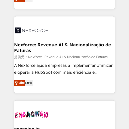
technical know-how and strategic guidance you
Brazil, and LATAM, we combine global expertise with
need to succeed.
regional experience. Today, we are Brazil’s largest
HubSpot Elite Partner—trusted by companies across
the Americas to scale smarter. ⚙️ CRM
Implementation & Migration Onboarding across all
Hubs, plus migrations from Salesforce, Pipedrive, RD
Station, Freshdesk, Intercom, and more. Custom
Nexforce: Revenue AI & Nacionalização de
Faturas
objects, automations, and integrations built for
growth. 🚀 AI-Driven GTM Orchestration Unify
提供元：Nexforce: Revenue AI & Nacionalização de Faturas
HubSpot with LinkedIn, WhatsApp, email, paid
A Nexforce ajuda empresas a implementar otimizar
media, and AI voice to drive pipeline. 🤖 AI Custom
e operar a HubSpot com mais eficiência e
Agent Development Deploy AI agents for
previsibilidade de receita. Combinamos Revenue
Elite
5.0
prospecting, follow-ups, service triage, and
Operations (RevOps) e Inteligência Artificial para
knowledge retrieval—built in HubSpot. ⚡ Fast-Track
estruturar processos integrar sistemas organizar
& Growth-Track Services Fast-Track: Rapid HubSpot
dados e automatizar operações. O objetivo é
onboarding in weeks Growth-Track: Unlock
transformar a HubSpot em um verdadeiro sistema
advanced optimization & adoption 📍 São Paulo, BR
operacional de receita conectando equipes
• Des Moines, IA • New York, NY
tecnologia e dados em uma operação integrada.
Também somos distribuidores oficiais da HubSpot
engaging.io