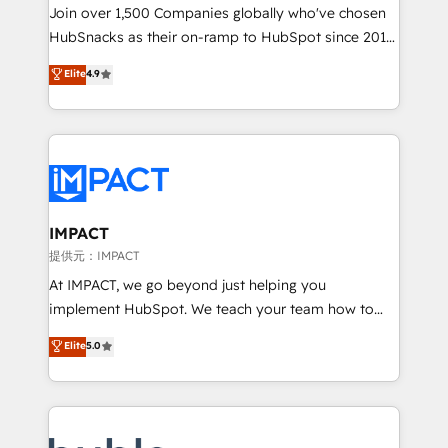
people, exciting ideas and can-do mentality, we
Join over 1,500 Companies globally who've chosen
ensure revenue growth on a daily basis. So tell us
HubSnacks as their on-ramp to HubSpot since 2014
your challenge; our passionate and growth driven
Simple pay-as-you-go plans that accelerate value...
Elite
4.9
team of 100+ experts is ready for you! Driving digital
1️⃣ Set Up | Onboarding New or Check-fixing existing
growth | www.brightdigital.com
HubSpot portals 2️⃣ Scale Up | 100% HubSpot Task
Execution... Global 24/7 ... All Experts 3️⃣ Integrate |
your entire Tech Stack with Custom Integrations
Slash months from your API Integration project... ⬅️
Click "Contact Business" ⬅️ to access 150+ Kickstart
Integration templates that put HubSpot in the center
IMPACT
of your tech stack, syncing... 🛍️ Shopify or
提供元：IMPACT
WooCommerce 💲 Stripe or Paypal 💰 Sage or
At IMPACT, we go beyond just helping you
Netsuite 🤖 Google or Microsoft ✍️ DocuSign or
implement HubSpot. We teach your team how to
PandaDoc 🌐 Avalara or Quaderno HubSnacks holds
master it. As the creators of the Endless Customers
Elite
5.0
the rare Advanced "Custom Integrations"
System™ (the next evolution of They Ask, You
Accreditation, securely sync data across... 🔄 any
Answer), we’re the only HubSpot partner built
apps, in any direction. Stuck on your old CRM..?
entirely around coaching and training. That means
Migrate | seamlessly off your old CRM onto a clean
we don’t do the work for you; we help you build the
new HubSpot portal with Advanced Website and