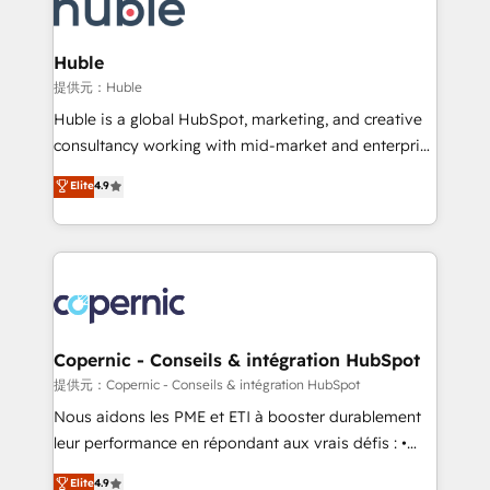
skills, processes, and internal team you need to
CRM Migrations using our in-house "HubScrub" Tool.
attract the right buyers, close deals faster, and grow
without outside dependencies. You’ll learn how to: •
Huble
Set up, audit, and organize your HubSpot portal •
提供元：Huble
Get your sales team fully using HubSpot • Track
Huble is a global HubSpot, marketing, and creative
pipeline and revenue across the entire buyer journey
consultancy working with mid-market and enterprise
• Build an in-house marketing team that drives
businesses. We go beyond implementation, shaping
Elite
4.9
growth • Create content and videos that attract
the strategy, processes, and teams that turn
buyers • Use AI to scale smarter Our coaching-led
HubSpot into a genuine growth engine. Named
approach works best for companies that are done
HubSpot's Global Partner of the Year in 2024,
with outsourcing and ready to build something that
consistently ranked among their top 5 partners
lasts. So if you're ready to become the most trusted
worldwide, and with over 15 years in the ecosystem,
voice in your market, let’s talk.
Huble has built a track record that speaks for itself.
One company, one operating model, delivering
Copernic - Conseils & intégration HubSpot
across offices and consulting teams in the UK, USA,
提供元：Copernic - Conseils & intégration HubSpot
Canada, Germany, France, Belgium, Singapore, and
Nous aidons les PME et ETI à booster durablement
South Africa. Certified compliant with ISO/IEC
leur performance en répondant aux vrais défis : •
27001:2022 and ISO 9001:2015 across all seven
Intégration de HubSpot avec d’autres outils (ERP,
Elite
4.9
international offices and 175+ employees.