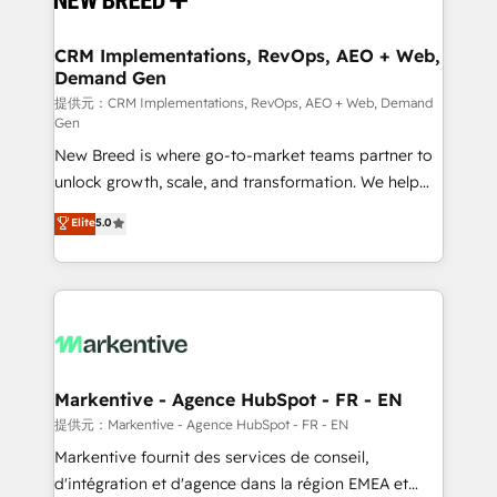
定の代行ではなく、設計の責任」を引き受け、部門横断
technical development team. - 19 HubSpot-certified
の統合・浸透・変革管理を実行します。 ▸ CMS戦略設
trainers to drive platform adoption. 📈 Revenue
CRM Implementations, RevOps, AEO + Web,
計・構築：リード獲得・CVR・SEOを前提にした情報設
Demand Gen
Generation - Full-funnel marketing and high-
計・導線設計・テンプレート設計をContent Hubで一体
performance advertising via Point Success Media. -
提供元：CRM Implementations, RevOps, AEO + Web, Demand
Gen
提供。 ▸ 既存CRM・MAからの移行支援：Salesforce・
Expert deployment of Breeze AI and custom agents
Marketo・Pardot等からの移行、カスタム設計、履歴
New Breed is where go-to-market teams partner to
to automate growth. 🏆 Elite Excellence - 8 platform
データ移行と活用設計まで。 ▸ AEO対応：ChatGPT・
unlock growth, scale, and transformation. We help
accreditations and deep HIPAA-compliance
Perplexity等のAI検索からの流入・引用を前提にコンテ
companies activate HubSpot’s AI-powered
expertise. - A team of 250+ experts dedicated to
Elite
5.0
ンツとサイト構造を最適化。 🏆 なぜ100incを選ぶの
customer platform and operationalize HubSpot’s
your resilient growth.
か？ ✓ HubSpot Eliteパートナー認定 ✓ HubSpotアワ
Loop Marketing framework through expert-led
ード受賞・HUGリーダー ✓ ISO27001:2022 /
services, smart agents, and purpose-built apps,
ISO9001:2015 取得 ✓ 400社以上の導入実績 ✓
tailored to your business. Together, we unlock
HubSpot大百科 出版 CRM・AI活用に関するご相談、現
results, fast. ⚙️CRM & RevOps: Align all Hubs to your
状整理の壁打ちなど、構想段階からお気軽にお問い合わ
buyer journey for clean data, scalability, & reporting.
せください。
🎯Demand Gen & ABM: Drive pipeline with inbound,
Markentive - Agence HubSpot - FR - EN
ABM, AEO, SEO, & paid media. 👩‍💻Web Design:
提供元：Markentive - Agence HubSpot - FR - EN
Build high-performing websites with UX, messaging,
Markentive fournit des services de conseil,
& conversion strategy that drive results. 🤖AI
d'intégration et d'agence dans la région EMEA et