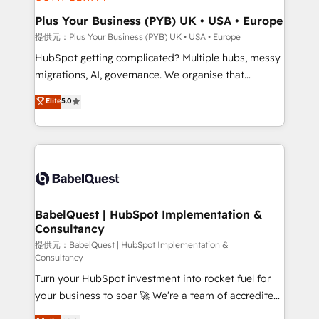
industrial sectors. Offices in Johannesburg, Cape
Town, Dubai & London. 500+ HubSpot CRM
Plus Your Business (PYB) UK • USA • Europe
implementations delivered. AI visibility coverage
提供元：Plus Your Business (PYB) UK • USA • Europe
across ChatGPT, Claude, Perplexity, Gemini and
HubSpot getting complicated? Multiple hubs, messy
Google AI Overviews. HubSpot Impact Award -
migrations, AI, governance. We organise that
Customer First HubSpot Impact Award - Integrations
complexity, so your team can put HubSpot to work...
Elite
5.0
Innovation HubSpot Impact Award - Platform
Welcome to our Profile! We help with: • CRM
Migration Excellence HubSpot Impact Award -
implementation, reports, workflows, and team
Platform Excellence 40+ full-time HubSpot
training • CRM migration from Salesforce, Pipedrive,
professionals. 100s of certifications and
Dynamics and others • Technical projects including
accreditations with HubSpot.
custom API integrations • AI governance for
HubSpot-centred operations A little about us: •
Boutique 'Elite' team of 12 • 150+ clients across Sales
BabelQuest | HubSpot Implementation &
Consultancy
Hub, Marketing Hub, Service Hub, Data Hub and
CMS • ISO/IEC 27001:2022, ISO 9001:2015, and ISO
提供元：BabelQuest | HubSpot Implementation &
Consultancy
42001:2023 certified - the AI management standard •
Turn your HubSpot investment into rocket fuel for
GuardHub: our AI governance framework, built on
your business to soar 🚀 We’re a team of accredited
ISO 42001 Ready for the next step? Click the 👈
HubSpot experts ready to help you. We can
'𝗖𝗼𝗻𝘁𝗮𝗰𝘁 𝗯𝘂𝘀𝗶𝗻𝗲𝘀𝘀' button to get in touch (𝘸𝘦'𝘳𝘦