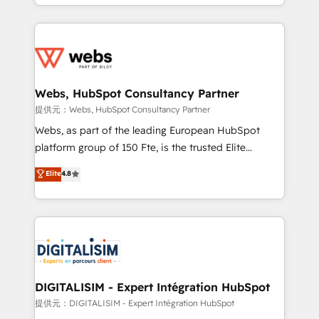
solve all your HubSpot challenges and improve user
sales, and service hubs • Built-in flexibility for
adoption, sales process and marketing results.
startups to global brands
Services 📚 Onboarding your team to HubSpot for
the first time 🔧 Designing and optimising your
HubSpot set-up for better results 🌐 Website design
and build using HubSpot 🔌 Integrating HubSpot
Webs, HubSpot Consultancy Partner
with other systems 🎓 Training your teams to be
提供元：Webs, HubSpot Consultancy Partner
HubSpot pros 📊 Lead generation services using
Webs, as part of the leading European HubSpot
HubSpot Why us? - SIX HubSpot Accreditations -
platform group of 150 Fte, is the trusted Elite
awarded by HubSpot after a rigorous process for
HubSpot CRM Partner offering you a roadmap on
Elite
4.8
CRM, Solutions Architecture, Onboarding , Data
maximizing EBITDA and achieving Commercial
Migration, Custom Integration & Platform
Excellence. With our targeted processes, we
Enablement -Onboarded over 500 businesses to
strengthen your digital transformation and minimize
HubSpot -Top 1% of partners worldwide -In-house
costs. As HubSpot's Advanced Accredited CRM
team of 25+ experts Contact us today to help you
Implementation partner, we provide expertise to
get more from your investment in HubSpot.
drive your business forward. Since 2015 we are fully
www.bbdboom.com
dedicated to HubSpot and with an experienced
DIGITALISIM - Expert Intégration HubSpot
team (50+), we work with reputable companies in
提供元：DIGITALISIM - Expert Intégration HubSpot
B2B sectors such as manufacturing, SaaS and