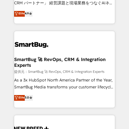
Move from any legacy CRM. Zero downtime, full data
CRM パートナー」 経営課題と現場業務をつなぐAIネイ
integrity. ➤ Implementation: Configure HubSpot to
ティブ・エージェンシーとして、HubSpot Eliteの実装
Elite
4.9
run your revenue process. Sales, marketing, and
力で顧客フロント業務を再設計します。 💡 100inc は何
service wired together. ➤ AI and Integrations: Layer
をする会社か？ HubSpotを共通基盤に、AIエージェン
Breeze AI, custom agents, and APIs to remove
トを組み込んだ顧客フロント業務（マーケティング・営
manual work. ➤ Ongoing Management: Monthly
業・CS）を組織全体で設計・実装する日本のAIネイテ
tune-ups, feature rollouts, adoption coaching. Buying
ィブ・エージェンシーです。事業部・グループ会社・部
HubSpot, switching to it, or reviving a stale portal?
門が分立する組織で、データと業務プロセスのサイロ化
We are built for the work.
を、CRMを軸とした全社共通基盤に再構築します。意
SmartBug 🚀 RevOps, CRM & Integration
Experts
思決定者・PMO・現場担当者に並走します。 1️⃣
HubSpot導入・活用支援 顧客データの一元化から、
提供元：SmartBug 🚀 RevOps, CRM & Integration Experts
GTMの見える化・自動化まで。全Hub統合運用、デー
As a 3x HubSpot North America Partner of the Year,
タ品質設計、グループ横断のCRM統合に対応します。
SmartBug Media transforms your customer lifecycle
2️⃣ AIエージェント組織構築 営業・マーケティング業務
into a revenue engine. Our unified ecosystem
Elite
5.0
の一部をAIが自律実行する組織への移行を設計・実装。
includes specialized divisions Globalia (AI &
Breeze・Claude等をHubSpotと連携させ、役割定義・
Software) and Point Success Media (Paid Media),
運用ルール・成果指標まで含めて設計します。 3️⃣ 全社
making this the official home for all three brands. 🔄
DX × AI推進のPMO伴走支援 複数部門をまたぐDX×AI変
Implementation & Integration - Seamless migrations
革を、構想から実装・定着までPMOとして主導。「設
and system integrations powered by Globalia’s