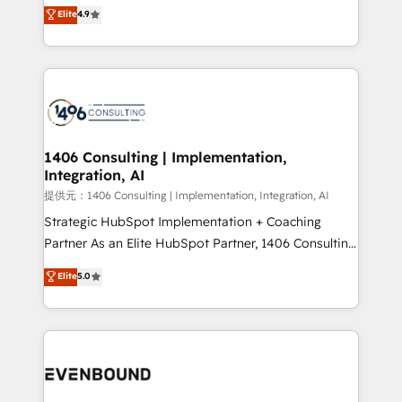
putting Customer Experience at the center by
Elite
4.9
represent key aspects of the project's success.
creating digital environments capable of integrating
people, processes and data. We offer the best
digital solutions on the market, ranging from CRM
processes and technologies to digital strategy, from
marketing automation to online and offline sales
processes through Customer Service Management,
allowing companies to optimize processes and meet
1406 Consulting | Implementation,
Integration, AI
the needs of the customer. We are part of Impresoft
Group, a group of specialized and complementary
提供元：1406 Consulting | Implementation, Integration, AI
companies that divide their offer into 4
Strategic HubSpot Implementation + Coaching
Competence Centers: Smart Manufacturing,
Partner As an Elite HubSpot Partner, 1406 Consulting
Customer First, Enabling Technologies & Security.
helps mid-market revenue teams transform how
Elite
5.0
The synergies generated by these integrations,
they sell, market, and serve. We don't just build your
together with the combination of talents, skills,
HubSpot—we teach your team to own it, then stay
solutions and services, have allowed the group to
to help you keep winning. What We Do ⚙️ CRM
build an unrivaled offering portfolio on the market
Implementations across Marketing, Sales, Service,
to accompany companies on their digital
Data & Content 📈 Sales & Marketing Alignment +
transformation journey.
Revenue Team Enablement 🤖 Breeze AI & Custom