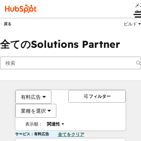
メ
ュ
ビルド
戻る
全てのSolutions Partner
フィルター
有料広告
業種を選択
表示順：
関連性
サービス：有料広告
全てをクリア