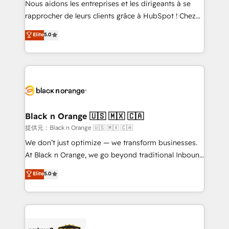
Nous aidons les entreprises et les dirigeants à se
business services. We prepare a customized
rapprocher de leurs clients grâce à HubSpot ! Chez
business case that demonstrates the value and
DIGITALISIM, nous avons l'intime conviction que la
Elite
5.0
impact of your digital transformation, including a
réussite des entreprises passe par l’innovation web,
detailed financial rationale with a focus on ROI and
le marketing digital, et la relation client ! C'est
TCO. As a trusted extension of your team, we
pourquoi, nos experts sont à la fois capables de
believe in the power of partnership. Together, we
gérer votre projet de création de site internet, votre
embark on a transformational journey that sets your
référencement, votre stratégie digitale et le pilotage
business up for long-term success. Unlock your
et l'intégration d'HubSpot ! Les grandes phases d'un
business. If not now, when?
projet HubSpot avec DIGITALISIM : 🧽 Nettoyage,
Black n Orange 🇺🇸 🇲🇽 🇨🇦
migration et intégration des bases de données. 🚀
提供元：Black n Orange 🇺🇸 🇲🇽 🇨🇦
Développement des interfaces avec vos logiciels
We don’t just optimize — we transform businesses.
métiers ⚙️ Configuration de la plateforme HubSpot
At Black n Orange, we go beyond traditional Inbound
📈 Configuration de rapports et tableaux de bord 🤝
Marketing with our exclusive methodologies:
Elite
5.0
Book Process & Guidelines utilisateurs 🎓
BOOMS and BOOST. Together, they form a powerful
Formations des utilisateurs
combination that has driven success for over 800
businesses worldwide. As Elite HubSpot Partners, we
specialize in crafting high-performance growth
strategies that integrate data-driven marketing,