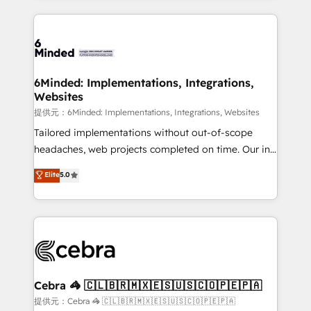
Our Expertise 🔹 Onboarding & Implementation:
Accredited HubSpot Partner, ensuring smooth setup
tailored to your GTM motion. 🔹 Migrations: Move
from other CRMs to HubSpot without data loss or
downtime. 🔹 RevOps Strategy: Align teams,
6Minded: Implementations, Integrations,
Websites
processes, and data to drive revenue efficiency. 🔹
Integrations: Connect HubSpot with your tech stack
提供元：6Minded: Implementations, Integrations, Websites
for better adoption. 🔹 Custom Solutions: Build
Tailored implementations without out-of-scope
tailored apps, workflows, and configurations. We are
headaches, web projects completed on time. Our in-
SOC 2 Type II and ISO 27001 certified, reinforcing
house team of certified CRM architects, experts,
Elite
5.0
our commitment to data security and compliance. At
developers, designers, and marketers handles all
OneMetric, we help revenue teams focus on the
aspects of your HubSpot. ✨ 400+ global clients ✨
OneMetric that matters most: revenue.
100+ seamless migrations from 15+ different CRMs
✨ 100,000+ hours in HubSpot projects, 75+ full Hub
implementations, and 5,000+ pages ✨ CS: Clients
generating 7-digit MRR from inbound campaigns ✨
CS: 245% organic growth & +751% new visitors for a
Cebra 🦓 🇨🇱🇧🇷🇲🇽🇪🇸🇺🇸🇨🇴🇵🇪🇵🇦
full-funnel HubSpot project ✨ CS: 415% conversion
提供元：Cebra 🦓 🇨🇱🇧🇷🇲🇽🇪🇸🇺🇸🇨🇴🇵🇪🇵🇦