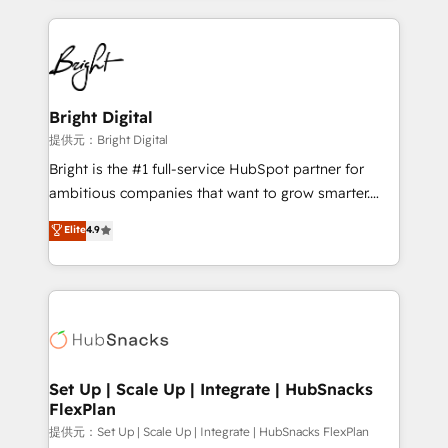
Growth-Driven Design Agency of the Year 🏆2015
automation, integration, and AI innovation to deliver
Became the 5th Agency to reach Diamond 🏆2014
lasting impact. We specialize in: • Turnkey and end-
HubSpot COS Performance Award 🏆2014 HubSpot
to-end HubSpot implementations • Onboarding for
COS Design Award 🏆2013 HubSpot Marketplace
Sales, Service, Marketing & Content Hubs • AI voice
Provider of the Year 🏆2011 Became a HubSpot
and chat agents, predictive automation, and smart
Bright Digital
Partner 📆Founded in 1997
workflows • Salesforce + HubSpot integration •
提供元：Bright Digital
RevOps and AI-driven sales enablement • Website
Bright is the #1 full-service HubSpot partner for
design and CMS development • ERP integration: SAP,
ambitious companies that want to grow smarter.
NetSuite, Microsoft Dynamics, … • Data cleansing
From HubSpot onboarding, to training, from
Elite
4.9
and CRM migration from any platform •
developing a new website to lead generation and
Client/member portals built on HubSpot • Custom
digital marketing; we do it all (and with great
and complex integrations: SAM.gov, GovWin,
results)! In short, our services include: - HubSpot
QuickBooks, PandaDoc, ClickUp, Shopify, Mapsly,
consultancy: onboarding, training, data migration -
WooCommerce, BuilderTrend, and more Experience
HubSpot development: websites, custom modules,
the difference — reach out to see how AI + HubSpot
integrations - Marketing & sales solutions: digital
can transform your business.
marketing, advertising, campaigns, content and
Set Up | Scale Up | Integrate | HubSnacks
FlexPlan
design We connect people, data and technology to
improve customer experiences. With our bright
提供元：Set Up | Scale Up | Integrate | HubSnacks FlexPlan