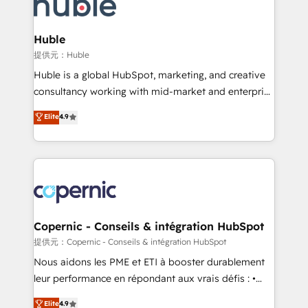
skills, processes, and internal team you need to
CRM Migrations using our in-house "HubScrub" Tool.
attract the right buyers, close deals faster, and grow
without outside dependencies. You’ll learn how to: •
Huble
Set up, audit, and organize your HubSpot portal •
提供元：Huble
Get your sales team fully using HubSpot • Track
Huble is a global HubSpot, marketing, and creative
pipeline and revenue across the entire buyer journey
consultancy working with mid-market and enterprise
• Build an in-house marketing team that drives
businesses. We go beyond implementation, shaping
Elite
4.9
growth • Create content and videos that attract
the strategy, processes, and teams that turn
buyers • Use AI to scale smarter Our coaching-led
HubSpot into a genuine growth engine. Named
approach works best for companies that are done
HubSpot's Global Partner of the Year in 2024,
with outsourcing and ready to build something that
consistently ranked among their top 5 partners
lasts. So if you're ready to become the most trusted
worldwide, and with over 15 years in the ecosystem,
voice in your market, let’s talk.
Huble has built a track record that speaks for itself.
One company, one operating model, delivering
Copernic - Conseils & intégration HubSpot
across offices and consulting teams in the UK, USA,
提供元：Copernic - Conseils & intégration HubSpot
Canada, Germany, France, Belgium, Singapore, and
Nous aidons les PME et ETI à booster durablement
South Africa. Certified compliant with ISO/IEC
leur performance en répondant aux vrais défis : •
27001:2022 and ISO 9001:2015 across all seven
Intégration de HubSpot avec d’autres outils (ERP,
Elite
4.9
international offices and 175+ employees.