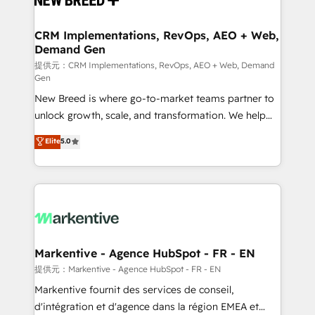
定の代行ではなく、設計の責任」を引き受け、部門横断
technical development team. - 19 HubSpot-certified
の統合・浸透・変革管理を実行します。 ▸ CMS戦略設
trainers to drive platform adoption. 📈 Revenue
CRM Implementations, RevOps, AEO + Web,
計・構築：リード獲得・CVR・SEOを前提にした情報設
Demand Gen
Generation - Full-funnel marketing and high-
計・導線設計・テンプレート設計をContent Hubで一体
performance advertising via Point Success Media. -
提供元：CRM Implementations, RevOps, AEO + Web, Demand
Gen
提供。 ▸ 既存CRM・MAからの移行支援：Salesforce・
Expert deployment of Breeze AI and custom agents
Marketo・Pardot等からの移行、カスタム設計、履歴
New Breed is where go-to-market teams partner to
to automate growth. 🏆 Elite Excellence - 8 platform
データ移行と活用設計まで。 ▸ AEO対応：ChatGPT・
unlock growth, scale, and transformation. We help
accreditations and deep HIPAA-compliance
Perplexity等のAI検索からの流入・引用を前提にコンテ
companies activate HubSpot’s AI-powered
expertise. - A team of 250+ experts dedicated to
Elite
5.0
ンツとサイト構造を最適化。 🏆 なぜ100incを選ぶの
customer platform and operationalize HubSpot’s
your resilient growth.
か？ ✓ HubSpot Eliteパートナー認定 ✓ HubSpotアワ
Loop Marketing framework through expert-led
ード受賞・HUGリーダー ✓ ISO27001:2022 /
services, smart agents, and purpose-built apps,
ISO9001:2015 取得 ✓ 400社以上の導入実績 ✓
tailored to your business. Together, we unlock
HubSpot大百科 出版 CRM・AI活用に関するご相談、現
results, fast. ⚙️CRM & RevOps: Align all Hubs to your
状整理の壁打ちなど、構想段階からお気軽にお問い合わ
buyer journey for clean data, scalability, & reporting.
せください。
🎯Demand Gen & ABM: Drive pipeline with inbound,
Markentive - Agence HubSpot - FR - EN
ABM, AEO, SEO, & paid media. 👩‍💻Web Design:
提供元：Markentive - Agence HubSpot - FR - EN
Build high-performing websites with UX, messaging,
Markentive fournit des services de conseil,
& conversion strategy that drive results. 🤖AI
d'intégration et d'agence dans la région EMEA et