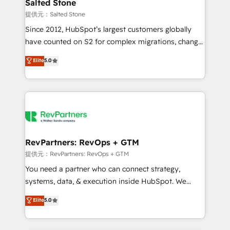
we turn complexity into clarity, human at global
Salted Stone
scale. 🏆 HubSpot’s CEO called us “the partner of the
提供元：Salted Stone
future.” Others agree it is proof of trust built through
Since 2012, HubSpot’s largest customers globally
measurable impact.
have counted on S2 for complex migrations, change
management, systems integration, and creative
Elite
5.0
solutions that deliver measurable impact and
transform brand experiences As one of the few full-
service creative agencies in the HubSpot
ecosystem, we blend strategy, technology, & award-
winning design to build scalable, globally
regionalized HubSpot websites, integrated
marketing campaigns, & RevOps frameworks that
RevPartners: RevOps + GTM
fuel long-term success We connect the entire
提供元：RevPartners: RevOps + GTM
customer lifecycle through seamless integrations,
You need a partner who can connect strategy,
ensure long-term adoption with change-
systems, data, & execution inside HubSpot. We
management programs, and align marketing, sales,
bridge the gap where most agencies fall short by
Elite
5.0
and service to drive sustainable growth With 6 key
combining GTM strategy with technical execution to
HubSpot accreditations and experience across
solve the right problem with the right solution. As the
hundreds of organizations in dozens of industries,