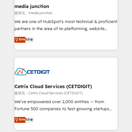
Mexico, USA, and Portugal—we've executed over a
media junction
hundred successful operations. Our approach,
提供元：media junction
rooted in RevOps principles, integrates analysis,
We are one of HubSpot's most technical & proficient
training, planning, and qualification. Leveraging
partners in the area of re-platforming, website
technology, data analytics, CRM optimization, and
design & development. We specialize in multi-hub
Elite
5.0
inbound marketing tactics, we focus on
implementations for mid-market & enterprise
understanding, nurturing, and converting leads.
companies. We are woman-owned, powered by
Partner with us to unlock your business's full
coffee, and we ❤️ dogs. We produce award-winning
potential and achieve sustained growth in today's
work for our clients. 🏆2023 Technical Expertise
competitive market.
Impact Award 🏆2022 Technical Expertise Impact
Award 🏆2022 Platform Migration Excellence Impact
Award 🏆2020 Elite Solutions Partner 🏆2019
Cetrix Cloud Services (CETDIGIT)
Integrations HubSpot Impact Award 🏆2019
提供元：Cetrix Cloud Services (CETDIGIT)
Marketing Enablement HubSpot Impact Award 🏆
We’ve empowered over 2,000 entities — from
2018 Website Design HubSpot Impact Award 🏆2017
Fortune 500 companies to fast-growing startups
Website Design HubSpot Impact Award 🏆2016
and nonprofits — to streamline operations, scale
Elite
5.0
Growth-Driven Design Agency of the Year 🏆2016
revenue, and unlock the full potential of HubSpot.
Sales Enablement HubSpot Impact Award 🏆2015
With deep technical and industry expertise, we fuse