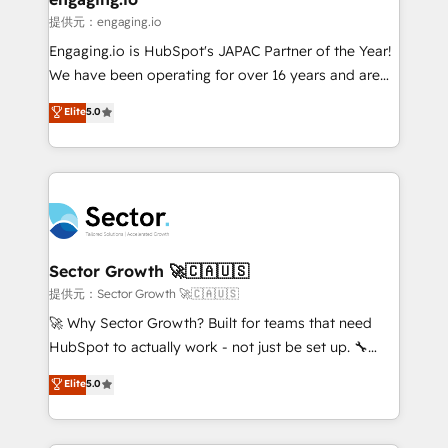
e de mais de 150 softwares globais permitindo
提供元：engaging.io
contratar e pagar a HubSpot em reais com nota
Engaging.io is HubSpot's JAPAC Partner of the Year!
fiscal no Brasil e gerar economia de até 50% na
We have been operating for over 16 years and are
contratação de softwares internacionais.
one of HubSpot's most experienced and technically
Elite
5.0
Oferecemos ainda agentes de IA especializados em
capable Agency Partners globally. We specialise in
HubSpot que automatizam tarefas executam rotinas
complex CRM migrations, implementations,
no CRM e mantêm os dados organizados, como um
integrations, custom CMS portal development,
especialista operando a plataforma 24/7. Hoje 300+
design & UX for mid to large to multi national
empresas em 13 países utilizam a Nexforce. Somos
businesses. Our teams are based in North America
a maior parceira da HubSpot na América Latina e
and APAC. We are HubSpot's top-ranked Advanced
líder no ranking global de sucesso do cliente da
Implementation Certified Partner and we contribute
Sector Growth 🚀🇨🇦🇺🇸
HubSpot.
to their advisory council. We strive to do 'good work
提供元：Sector Growth 🚀🇨🇦🇺🇸
with good people' and have worked with incredible
🚀 Why Sector Growth? Built for teams that need
brands. You can see some of them on our website,
HubSpot to actually work - not just be set up. 🔧
along with plenty of case studies.
HubSpot Experts: Onboarding, migrations,
Elite
5.0
automation, and training built for adoption. ⚡ Highly
Technical Execution: ERP, EMR and Custom
Integrations; complex builds delivered in weeks, not