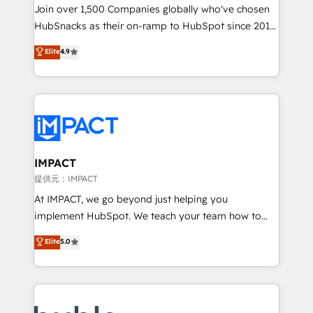
people, exciting ideas and can-do mentality, we
Join over 1,500 Companies globally who've chosen
ensure revenue growth on a daily basis. So tell us
HubSnacks as their on-ramp to HubSpot since 2014
your challenge; our passionate and growth driven
Simple pay-as-you-go plans that accelerate value...
Elite
4.9
team of 100+ experts is ready for you! Driving digital
1️⃣ Set Up | Onboarding New or Check-fixing existing
growth | www.brightdigital.com
HubSpot portals 2️⃣ Scale Up | 100% HubSpot Task
Execution... Global 24/7 ... All Experts 3️⃣ Integrate |
your entire Tech Stack with Custom Integrations
Slash months from your API Integration project... ⬅️
Click "Contact Business" ⬅️ to access 150+ Kickstart
Integration templates that put HubSpot in the center
IMPACT
of your tech stack, syncing... 🛍️ Shopify or
提供元：IMPACT
WooCommerce 💲 Stripe or Paypal 💰 Sage or
At IMPACT, we go beyond just helping you
Netsuite 🤖 Google or Microsoft ✍️ DocuSign or
implement HubSpot. We teach your team how to
PandaDoc 🌐 Avalara or Quaderno HubSnacks holds
master it. As the creators of the Endless Customers
Elite
5.0
the rare Advanced "Custom Integrations"
System™ (the next evolution of They Ask, You
Accreditation, securely sync data across... 🔄 any
Answer), we’re the only HubSpot partner built
apps, in any direction. Stuck on your old CRM..?
entirely around coaching and training. That means
Migrate | seamlessly off your old CRM onto a clean
we don’t do the work for you; we help you build the
new HubSpot portal with Advanced Website and