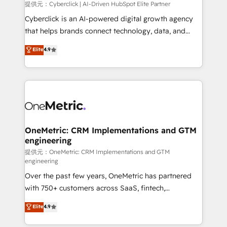
提供元：Cyberclick | AI-Driven HubSpot Elite Partner
Cyberclick is an AI-powered digital growth agency
that helps brands connect technology, data, and
creativity to achieve measurable results. Founded in
Elite
4.9
Barcelona and operating across Spain, LATAM, and
the UK, we support global companies in building
smarter marketing, sales, and customer success
strategies. As the only HubSpot Elite Partner in
Iberia (Spain & Portugal), we combine human insight
with intelligent automation to drive sustainable
growth. Our multidisciplinary team designs solutions
OneMetric: CRM Implementations and GTM
engineering
that simplify complexity, boost performance, and
turn innovation into real impact. 🌍 Highlights •
提供元：OneMetric: CRM Implementations and GTM
engineering
HubSpot Partner since 2012 • 2022 EMEA Impact
Over the past few years, OneMetric has partnered
Award: Best Integration • 150+ successful HubSpot
with 750+ customers across SaaS, fintech,
projects • Clients in 30+ industries • Proprietary
healthcare, real estate, and other industries. With
technology for integrations • Multilingual team:
Elite
4.9
150+ HubSpot-certified experts, we deliver scalable
English, Spanish, Portuguese & Italian 👉 Grow
solutions to complex GTM and RevOps challenges.
smarter with AI and HubSpot.