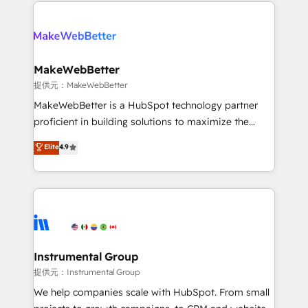
only firm in the world to hold Elite Partner
there’s a good chance one of our globally integrated
Accreditations with both HubSpot and Clay, our
teams has worked with clients just like you Let’s
clients gain a unique advantage in CRM architecture,
explore whether S2 is the partner you’ve been
pipeline generation, data intelligence, and go-to-
looking for...and get your next big initiative moving!
market execution. Why B2B Businesses Choose RP: -
MakeWebBetter
Secure: Soc2 compliant 🛡️ - Pricing: Implementations
提供元：MakeWebBetter
starting at $1,5k 💵 - Speed: Launch in 14 days ⚡ -
MakeWebBetter is a HubSpot technology partner
Global: 75+ RPers across five continents 🌐 - Scale:
proficient in building solutions to maximize the
Largest organically grown & fastest tiering Elite
operational efficiency of HubSpot. The fastest-
Elite
4.9
HubSpot Partner 🪴 - Sales Hub: More
growing tech-enabler & facilitator, MakeWebBetter,
implementations than any other Partner 💻 -
hands you the blend of HubSpot expertise &
Migrations: We convert Salesforce addicts to
eminent solutions & integrations. Trust us to
HubSpot evangelists 🧡 Don't hire a marketing
streamline your HubSpot experience. 🚀HubSpot
agency for an Ops problem. Don't hire a technical
Elite Partners with 10+ years of HubSpot experience
agency for a growth problem. Hire a partner built to
🤝HubSpot Premier Integration partner 🤝Google
solve both.
Premier Partner 2023 🌟5 HubSpot Accreditations 🌟
Instrumental Group
Won HubSpot Theme Challenge 2021 🌟INBOUND’19
提供元：Instrumental Group
HubSpot Rising Star Why us? Harnessing the full
We help companies scale with HubSpot. From small
potential of the powerful HubSpot CRM. ✔️A team of