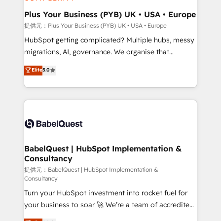
industrial sectors. Offices in Johannesburg, Cape
Town, Dubai & London. 500+ HubSpot CRM
Plus Your Business (PYB) UK • USA • Europe
implementations delivered. AI visibility coverage
提供元：Plus Your Business (PYB) UK • USA • Europe
across ChatGPT, Claude, Perplexity, Gemini and
HubSpot getting complicated? Multiple hubs, messy
Google AI Overviews. HubSpot Impact Award -
migrations, AI, governance. We organise that
Customer First HubSpot Impact Award - Integrations
complexity, so your team can put HubSpot to work...
Elite
5.0
Innovation HubSpot Impact Award - Platform
Welcome to our Profile! We help with: • CRM
Migration Excellence HubSpot Impact Award -
implementation, reports, workflows, and team
Platform Excellence 40+ full-time HubSpot
training • CRM migration from Salesforce, Pipedrive,
professionals. 100s of certifications and
Dynamics and others • Technical projects including
accreditations with HubSpot.
custom API integrations • AI governance for
HubSpot-centred operations A little about us: •
Boutique 'Elite' team of 12 • 150+ clients across Sales
BabelQuest | HubSpot Implementation &
Consultancy
Hub, Marketing Hub, Service Hub, Data Hub and
CMS • ISO/IEC 27001:2022, ISO 9001:2015, and ISO
提供元：BabelQuest | HubSpot Implementation &
Consultancy
42001:2023 certified - the AI management standard •
Turn your HubSpot investment into rocket fuel for
GuardHub: our AI governance framework, built on
your business to soar 🚀 We’re a team of accredited
ISO 42001 Ready for the next step? Click the 👈
HubSpot experts ready to help you. We can
'𝗖𝗼𝗻𝘁𝗮𝗰𝘁 𝗯𝘂𝘀𝗶𝗻𝗲𝘀𝘀' button to get in touch (𝘸𝘦'𝘳𝘦