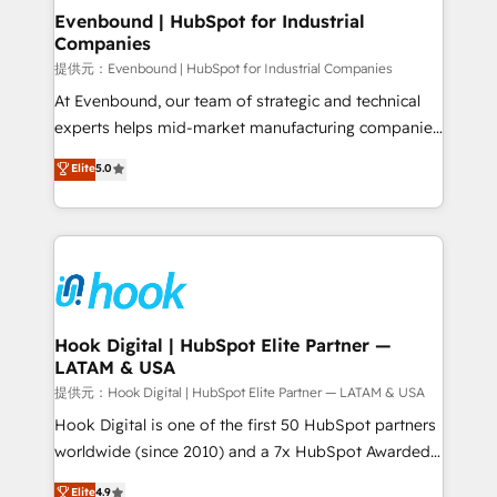
Agent Creation 🔄 Custom Integrations & Data
Evenbound | HubSpot for Industrial
Companies
Migration Why 1406 We become part of your team.
Your team learns while we build. We fix what others
提供元：Evenbound | HubSpot for Industrial Companies
broke. Built for mid-market reality—practical
At Evenbound, our team of strategic and technical
solutions that work with your actual headcount and
experts helps mid-market manufacturing companies
constraints. By the Numbers 🏆 Top 1% of all
achieve real growth. We specialize in delivering
Elite
5.0
HubSpot partners 🔄 Top 5% globally in client
tailored solutions that drive results by leveraging
retention 📅 8+ years of consistent results since 2017
HubSpot’s platform and data to fuel success.
Who We Serve Revenue teams, marketing leaders,
Technical Solutions: - HubSpot Technical Consulting -
and sales ops at mid-market companies ready to
HubSpot CRM Implementation - HubSpot
move beyond spreadsheets into unified systems
Onboarding - Data Migration & Integrations -
that drive real business results.
Technical Audit & Optimization Strategic Solutions: -
Revenue Operations - Inbound Marketing -
Hook Digital | HubSpot Elite Partner —
LATAM & USA
Outbound Marketing - HubSpot CMS Website
Design & Development We empower our clients to
提供元：Hook Digital | HubSpot Elite Partner — LATAM & USA
reach their full potential by providing transparent,
Hook Digital is one of the first 50 HubSpot partners
relationship-driven support. With over 300 HubSpot
worldwide (since 2010) and a 7x HubSpot Awarded
certifications and accreditations, we deliver both the
Elite Partner. With 500+ projects across the U.S.,
Elite
4.9