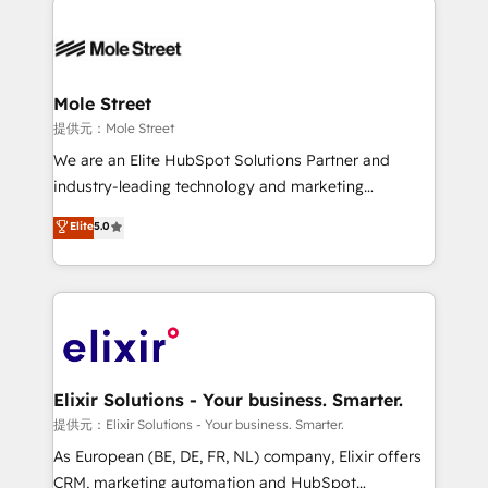
months. 🤖 AI Consulting & Agents: AI-powered
workflows; automation agents; process optimization
inside HubSpot. 🏆 Industry Experience: 🏥
Healthcare: HIPAA implementations; secure data
Mole Street
workflows 💼 Financial Services: compliant
提供元：Mole Street
workflows; audit-ready reporting ⚖️ Legal: client
We are an Elite HubSpot Solutions Partner and
intake; pipeline and document workflows 🛒 E-
industry-leading technology and marketing
Commerce: Shopify, WooCommerce; lifecycle and
consultancy. Our focus is on enterprise and mid-
Elite
5.0
revenue automation 🏢 Real Estate: deal pipelines;
market B2B companies globally that want a strategic
portfolio and lifecycle management 🏭
approach to execute their goals through creative
Manufacturing: ERP integrations; operational
applications of our solutions; Technical HubSpot
alignment 🛡️ Compliance & Data Considerations:
Consulting, Content Marketing, Growth-Driven
HIPAA-aware; CASL-compliant; GDPR-ready
Design, Migrations + Integrations. Mole Street’s
implementations where required 💡 Why 500+
mission is empowering others to realize their
Clients Choose Us: Elite Partner; technical, fast, and
greatness, which is achieved through creating
Elixir Solutions - Your business. Smarter.
built to scale.
absolute clarity, derived from a well-defined
提供元：Elixir Solutions - Your business. Smarter.
strategy, executed well, and reported on with clear
As European (BE, DE, FR, NL) company, Elixir offers
results. The culture is driven by core values; Joy, Grit,
CRM, marketing automation and HubSpot