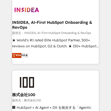
INSIDEA, AI-First HubSpot Onboarding &
RevOps
提供元：INSIDEA, AI-First HubSpot Onboarding & RevOps
★ World's #1 rated Elite HubSpot Partner, 500+
reviews on HubSpot, G2 & Clutch. ★ 150+ HubSpot
Certified Experts & Trainers across the team ★
Elite
5.0
1,500+ implementations across five continents ★ AI-
First, RevOps-led, Onboarding obsessed ★
Company of the Year 2024/25 INSIDEA helps
growing companies turn HubSpot into a revenue
engine. We onboard your team, migrate your data,
and build AI-powered workflows that drive adoption
from week one, in your time zone. What we do ➤
株式会社100
Onboarding: Live in weeks, with workflows built
提供元：株式会社100
around your business, not a template. ➤ Migration:
🏢 HubSpot × AI Agent × DX を統合する「Agentic