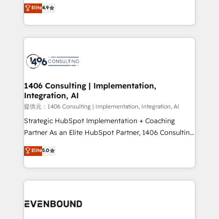
putting Customer Experience at the center by
Elite
4.9
represent key aspects of the project's success.
creating digital environments capable of integrating
people, processes and data. We offer the best
digital solutions on the market, ranging from CRM
processes and technologies to digital strategy, from
marketing automation to online and offline sales
processes through Customer Service Management,
allowing companies to optimize processes and meet
1406 Consulting | Implementation,
Integration, AI
the needs of the customer. We are part of Impresoft
Group, a group of specialized and complementary
提供元：1406 Consulting | Implementation, Integration, AI
companies that divide their offer into 4
Strategic HubSpot Implementation + Coaching
Competence Centers: Smart Manufacturing,
Partner As an Elite HubSpot Partner, 1406 Consulting
Customer First, Enabling Technologies & Security.
helps mid-market revenue teams transform how
Elite
5.0
The synergies generated by these integrations,
they sell, market, and serve. We don't just build your
together with the combination of talents, skills,
HubSpot—we teach your team to own it, then stay
solutions and services, have allowed the group to
to help you keep winning. What We Do ⚙️ CRM
build an unrivaled offering portfolio on the market
Implementations across Marketing, Sales, Service,
to accompany companies on their digital
Data & Content 📈 Sales & Marketing Alignment +
transformation journey.
Revenue Team Enablement 🤖 Breeze AI & Custom