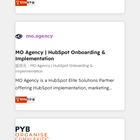
Elite
4.9
to your needs and sales objectives. With 125+
migrate, replatform, and scale smarter. We specialize
certifications, we are part of the most certified
in high-impact CRM and CMS migrations and
Canadian agencies, and we both hold Onboarding
onboarding from platforms like Salesforce, NetSuite,
Accreditations. Based in Canada (coast to coast), our
Zoho, Pardot, Marketo, Microsoft Dynamics, Wix,
services are offered in both English & French.
WordPress and legacy CRMs, turning fragmented
systems into unified, growth-ready HubSpot
architectures that accelerate revenue operations and
MO Agency | HubSpot Onboarding &
Implementation
performance. - Multi-object CRM migration, cleanup,
and implementation. - Pre-built and custom
提供元：MO Agency | HubSpot Onboarding &
Implementation
integrations across your full tech stack. - Custom
MO Agency is a HubSpot Elite Solutions Partner
object setup, CMS builds, and full-funnel automation.
offering HubSpot implementation, marketing
- Dashboards, lifecycle campaigns, and lead
automation, CRM and RevOps consulting, B2B SEO,
nurturing sequences. - Cross-hub setup across
Elite
5.0
paid media, content marketing, AEO and GEO (AI
Marketing, Sales, Operations, and Service Hubs. -
search optimisation), and HubSpot Content Hub and
Ongoing optimization, managed support, and
WordPress development. We work with enterprise
scalable retainers. Let’s make HubSpot your most
and growth-led companies across technology,
powerful growth engine. Built to convert, scale, and
professional services, financial services and
drive results.