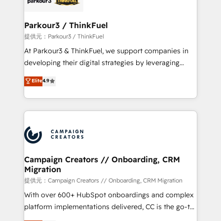
automation, and revenue intelligence to help
companies scale faster and smarter. 🔹 BOOMS:
Parkour3 / ThinkFuel
Demand generation for all your buyers With BOOMS,
提供元：Parkour3 / ThinkFuel
you invest in 100% of your buyers, accelerating your
At Parkour3 & ThinkFuel, we support companies in
growth and positioning yourself as an undisputed
developing their digital strategies by leveraging
leader. 🔹 BOOST: Optimize your digital
technologies and automating their marketing and
Elite
4.9
transformation process A methodology designed to
sales processes to generate growth. Our offer spans
implement HubSpot effectively and optimize your
from Strategy to Operations. We specialize in CRM
digital processes. 🔹 Trusted by Industry Leaders
onboarding and implementation, web design, sales
With an average rating of 4.9/5 and a proven track
& marketing automation, and digital marketing. With
record of business transformation, our growth-first
extensive experience working with tech companies
approach has helped brands dominate their
and manufacturers since 2002, we are committed to
markets.
empowering our clients and developing their
Campaign Creators // Onboarding, CRM
Migration
autonomy. Get to grips with HubSpot through
guided implementation and seamless integration of
提供元：Campaign Creators // Onboarding, CRM Migration
the CRM platform into your digital ecosystem. Would
With over 600+ HubSpot onboardings and complex
you like support in deploying your inbound
platform implementations delivered, CC is the go-to
marketing strategy? We'll provide support tailored
Elite Solutions Partner for businesses ready to