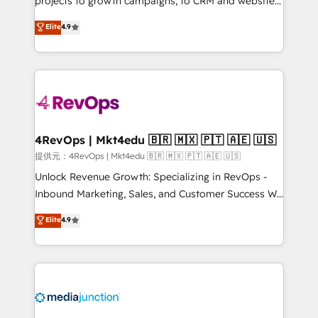
projects to growth campaigns, to CRM and websites.
HubSpot experts backed by over 10+ years of
Hire an agency that's experienced in every inch of
Elite
4.9
HubSpot experience ✔️Flexible pricing models —
HubSpot and willing to work hand-in-hand with your
Hourly-fee (assigned one Dedicated HubSpot
team to simplify the complex and build a better
Admin); Monthly-fee (HubSpot Admin + Project
experience for your team and customers.
Manager); and Fixed Project Cost (as per
requirement). ✔️Helped over 25,000+ customers so
far with our HubSpot solutions. ✔️Bespoke apps &
on-demand bundle services. Connect with us today!
4RevOps | Mkt4edu 🇧🇷 🇲🇽 🇵🇹 🇦🇪 🇺🇸
提供元：4RevOps | Mkt4edu 🇧🇷 🇲🇽 🇵🇹 🇦🇪 🇺🇸
Unlock Revenue Growth: Specializing in RevOps -
Inbound Marketing, Sales, and Customer Success We
specialize in driving revenue growth for companies
Elite
4.9
across industries through tailored marketing, sales,
and customer success strategies, utilizing RevOps
methodologies. As Latin America's largest HubSpot
partner and a global leader in education market, we
offer unparalleled insights. Operating in five
countries—Brazil, UAE (Abu Dhabi/Dubai/Sharjah),