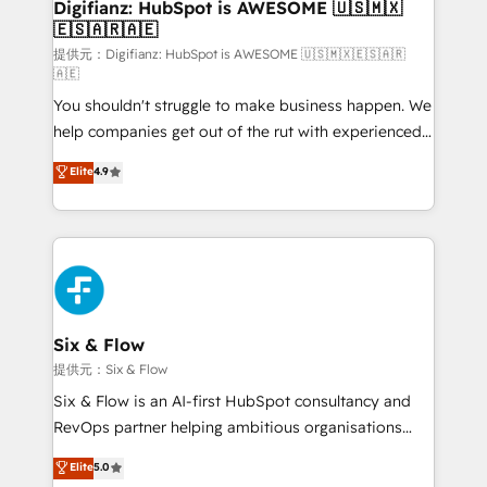
Transformation / Web Development • RevOps &
Digifianz: HubSpot is AWESOME 🇺🇸🇲🇽
🇪🇸🇦🇷🇦🇪
Sales Consulting • Marketing Automation What
makes us different? 🚀 Top 0.5% of global HubSpot
提供元：Digifianz: HubSpot is AWESOME 🇺🇸🇲🇽🇪🇸🇦🇷
🇦🇪
agencies ⚙️ The strongest technical ability and
You shouldn't struggle to make business happen. We
integration capabilities 💼 Consultative, long-term
help companies get out of the rut with experienced,
partners who will embed ourselves into your
process-oriented teams implementing HubSpot
business, processes and systems 🏢 We specialise in
Elite
4.9
Marketing, Sales, Service, CMS and Operations Hub,
working with mid-market and enterprise
so selling and actually engaging with your customers
organisations, global organisations and those with
feels easy and pain-free. We are a top ranked
complex use cases 🏆 CRM Implementation,
HubSpot Elite Partner, winner of Rookie of the Year
Platform Enablement, Custom Integration and
and Customer First Awards, 4.9/5 rating in HubSpot
Onboarding Accredited 🔐 ISO27001 & ISO9001
Reviews and 4.9/5 rating in Clutch Reviews. Digifianz
Certified
helps the following industries: logistics & 3PL, home
Six & Flow
improvement & construction, branding and
提供元：Six & Flow
commercialization, real estate, health, education,
Six & Flow is an AI-first HubSpot consultancy and
SaaS, Software Dev & IT and consulting, make the
RevOps partner helping ambitious organisations
most out of their HubSpot experience operating in
grow with clarity, confidence, and intelligence.
Elite
5.0
the United States, EU, UAE, Mexico and Latin
Operating across the UK, Netherlands, Ireland, and