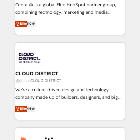
boost with a new HubSpot site Recognized leaders:
Cebra 🦓 is a global Elite HubSpot partner group,
🏆 HubSpot Platform Migration Impact Award 🏆
combining technology, marketing and media
Clutch HubSpot Global Leader 🏆 Finalist: HubSpot
expertise across Latin America and Southern
Elite
5.0
Inbound Campaign of the Year 🏆 Gold AVA Digital
Europe, with teams across 7 countries. Born in Chile,
Award for Best Website 🌟 Accreditations: CRM
we combine local insight with international reach to
Implementation, HubSpot Content Experience, CRM
help businesses grow through technology, creativity,
Data Migration & Custom Integration
AI and strategy. For over 12 years, we’ve delivered
500+ HubSpot implementations, building end-to-
end solutions that integrate CRM, AI automation,
inbound and loop marketing, content, and digital
CLOUD DISTRICT
creativity. Our multicultural team works in Spanish,
提供元：CLOUD DISTRICT
Portuguese, and English to design scalable strategies
We’re a culture-driven design and technology
that drive measurable growth. 🌎 Highlights: • 10+
company made up of builders, designers, and big
years as a HubSpot partner. • 2023 Impact Awards:
thinkers. We blend strategy, design, and
Elite
4.9
Platform Migration Excellence. • Top 3 Partner of the
development—always fueled by curiosity—to turn
Year LATAM 2022, 2023, 2024, 2025. • Partner of the
ideas, opportunities, and challenges into meaningful
Year 2024. • Organizer of Aliados.ai (AI, marketing &
experiences. To us, technology is more than just
tech global congress). 👉 Ready to scale your
code; it’s about creating things that are useful, cool,
business with HubSpot? Let Cebra’s experts help