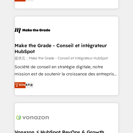
téléphonie, etc.) • Alignement des équipes grâce à un
outil et des données partagées • Amélioration de la
collecte et de l’analyse des données pour des
décisions éclairées • Optimisation de l’efficacité et
de la productivité des équipes Notre équipe de 30
consultants certifiés HubSpot aborde chaque projet
avec un engagement total, alignant processus
Make the Grade - Conseil et intégrateur
HubSpot
métiers et technologie, et guidant vos équipes à
travers le changement, tout en centrant vos objectifs
提供元：Make the Grade - Conseil et intégrateur HubSpot
d’entreprise. Grâce à une méthodologie éprouvée
Société de conseil en stratégie digitale, notre
auprès de plus de 400 clients, nous comprenons
mission est de soutenir la croissance des entreprises
rapidement vos enjeux et intégrons parfaitement
B2B à travers l’acquisition de nouveaux clients,
Elite
4.9
HubSpot dans votre organisation. Pour toute
l'intégration CRM et le développement des revenus
question technique ou besoin de structuration de
auprès de vos comptes existants. En France et à
votre projet HubSpot, contactez notre équipe pour
l'international, nous travaillons avec des ETI
un échange dédié.
ambitieuses, des grands groupes voulant aller au-
delà d’une simple transformation digitale et des
startups florissantes. Nos 3 grandes expertises sont :
➤ L’intégration de CRM et de méthodologie RevOps
Vonazon ⚡ HubSpot RevOps & Growth