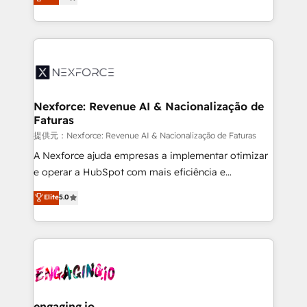
technical know-how and strategic guidance you
Brazil, and LATAM, we combine global expertise with
need to succeed.
regional experience. Today, we are Brazil’s largest
HubSpot Elite Partner—trusted by companies across
the Americas to scale smarter. ⚙️ CRM
Implementation & Migration Onboarding across all
Hubs, plus migrations from Salesforce, Pipedrive, RD
Station, Freshdesk, Intercom, and more. Custom
Nexforce: Revenue AI & Nacionalização de
Faturas
objects, automations, and integrations built for
growth. 🚀 AI-Driven GTM Orchestration Unify
提供元：Nexforce: Revenue AI & Nacionalização de Faturas
HubSpot with LinkedIn, WhatsApp, email, paid
A Nexforce ajuda empresas a implementar otimizar
media, and AI voice to drive pipeline. 🤖 AI Custom
e operar a HubSpot com mais eficiência e
Agent Development Deploy AI agents for
previsibilidade de receita. Combinamos Revenue
Elite
5.0
prospecting, follow-ups, service triage, and
Operations (RevOps) e Inteligência Artificial para
knowledge retrieval—built in HubSpot. ⚡ Fast-Track
estruturar processos integrar sistemas organizar
& Growth-Track Services Fast-Track: Rapid HubSpot
dados e automatizar operações. O objetivo é
onboarding in weeks Growth-Track: Unlock
transformar a HubSpot em um verdadeiro sistema
advanced optimization & adoption 📍 São Paulo, BR
operacional de receita conectando equipes
• Des Moines, IA • New York, NY
tecnologia e dados em uma operação integrada.
Também somos distribuidores oficiais da HubSpot
engaging.io