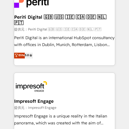
and—most importantly—simple. That’s why we lean
you grow faster, smarter, and with impact.
into bold ideas and shape them into thoughtful
products and strategies that actually make a
Periti Digital 🇬🇧 🇺🇸 🇮🇪 🇨🇦 🇩🇪 🇳🇱
🇵🇹
difference.
提供元：Periti Digital 🇬🇧 🇺🇸 🇮🇪 🇨🇦 🇩🇪 🇳🇱 🇵🇹
Periti Digital is an international HubSpot consultancy
with offices in Dublin, Munich, Rotterdam, Lisbon
and New York. 🔎 We are focused on enhancing
Elite
5.0
revenue-generation strategies for clients through
complete integration of core business processes
and systems (such as ERP and e-commerce
platforms) with HubSpot, driving efficiency and
results. 🎯 We present a solution-centric approach
and we're focused on HubSpot. We work with some
of HubSpot's most important customers to generate
Impresoft Engage
value from the platform in the long term. 🤖 We have
提供元：Impresoft Engage
worked 400+ HubSpot customers across industries
Impresoft Engage is a unique reality in the Italian
but specialise in the more complex projects where
panorama, which was created with the aim of
data migration, AI, and systems integrations