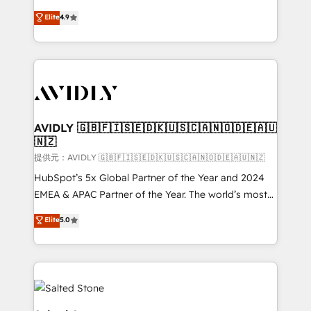
Strategy: Activate Breeze Agents, configure HubSpot
North America. Avec plus de 115 experts en
Elite
4.9
AI, & maximize AEO with tailored AI services. 🧩
marketing automation, Growth, Revops, CRM et
Integrations: Extend HubSpot with custom
webdesign. Markentive is both a consulting firm, a
integrations, hosting, & maintenance.
digital agency and an integrator. With over 115
experts in marketing automation, growth, revops,
CRM and webdesign (We focus on EMEA - USA
customers).
AVIDLY 🇬🇧🇫🇮🇸🇪🇩🇰🇺🇸🇨🇦🇳🇴🇩🇪🇦🇺
🇳🇿
提供元：AVIDLY 🇬🇧🇫🇮🇸🇪🇩🇰🇺🇸🇨🇦🇳🇴🇩🇪🇦🇺🇳🇿
HubSpot’s 5x Global Partner of the Year and 2024
EMEA & APAC Partner of the Year. The world’s most
experienced and fully accredited HubSpot Solutions
Elite
5.0
Partner. 🚀 With 2,750+ HubSpot projects delivered
and 370+ specialists across EMEA, APAC and NAM,
we de-risk complex CRM programmes and
accelerate ROI across every HubSpot Hub. 🧭 From
multi-region migrations to AI-powered automation,