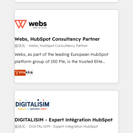
solve all your HubSpot challenges and improve user
sales, and service hubs • Built-in flexibility for
adoption, sales process and marketing results.
startups to global brands
Services 📚 Onboarding your team to HubSpot for
the first time 🔧 Designing and optimising your
HubSpot set-up for better results 🌐 Website design
and build using HubSpot 🔌 Integrating HubSpot
Webs, HubSpot Consultancy Partner
with other systems 🎓 Training your teams to be
提供元：Webs, HubSpot Consultancy Partner
HubSpot pros 📊 Lead generation services using
Webs, as part of the leading European HubSpot
HubSpot Why us? - SIX HubSpot Accreditations -
platform group of 150 Fte, is the trusted Elite
awarded by HubSpot after a rigorous process for
HubSpot CRM Partner offering you a roadmap on
Elite
4.8
CRM, Solutions Architecture, Onboarding , Data
maximizing EBITDA and achieving Commercial
Migration, Custom Integration & Platform
Excellence. With our targeted processes, we
Enablement -Onboarded over 500 businesses to
strengthen your digital transformation and minimize
HubSpot -Top 1% of partners worldwide -In-house
costs. As HubSpot's Advanced Accredited CRM
team of 25+ experts Contact us today to help you
Implementation partner, we provide expertise to
get more from your investment in HubSpot.
drive your business forward. Since 2015 we are fully
www.bbdboom.com
dedicated to HubSpot and with an experienced
DIGITALISIM - Expert Intégration HubSpot
team (50+), we work with reputable companies in
提供元：DIGITALISIM - Expert Intégration HubSpot
B2B sectors such as manufacturing, SaaS and