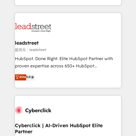
America. From casual user to super fan: make
Canada, we’ve delivered thousands of successful
HubSpot an experience you LOVE!
HubSpot projects for mid-market and enterprise
clients worldwide, with over 10 years experience. We
combine HubSpot, data, and AI to design connected
go-to-market systems that align people, process,
and technology for predictable, scalable revenue
leadstreet
growth. Our expertise spans RevOps, CRM and data
提供元：leadstreet
architecture, AI enablement, and strategic marketing,
HubSpot. Done Right. Elite HubSpot Partner with
delivered through our proprietary FLAIR framework
proven expertise across 650+ HubSpot
for responsible AI adoption. As a HubSpot Elite
implementations. With 12+ years of HubSpot
Elite
5.0
Partner and ISO 27001:2022 certified consultancy,
experience, we help you use the HubSpot platform
we blend strategy, creativity, and technology to help
to its fullest capacity, improve your current HubSpot
organisations scale smarter and grow stronger.
website, or build your new one.
Cyberclick | AI-Driven HubSpot Elite
Partner