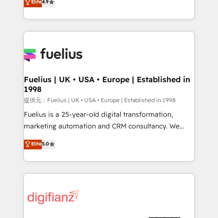
Elite
4.9
implement the platform into complex business
𝘴𝘶𝘱𝘦𝘳 𝘳𝘦𝘴𝘱𝘰𝘯𝘴𝘪𝘷𝘦)
environments, optimise what you've got and make
sure you can actually use it, build your website in
HubSpot or create an inbound marketing strategy
for you and execute it on HubSpot. We are on the
G-Cloud 14 CCS (Crown Commercial Service)
framework, meaning we've been accredited by
Fuelius | UK • USA • Europe | Established in
1998
HubSpot and vetted by the CCS, which means we
can support public sector companies as well the
提供元：Fuelius | UK • USA • Europe | Established in 1998
other ones listed in our profile. Our services: -
Fuelius is a 25-year-old digital transformation,
HubSpot implementation - HubSpot CMS website
marketing automation and CRM consultancy. We
build We can do lots of things. But everything we do
enable mid-market and enterprise clients to
Elite
5.0
is there for you to: - Grow revenue, and run your
maximise their return from digital and fuel their
business more efficiently - Build stronger
growth. We modernise platforms, streamline
relationships with customers - Make better
operations that are causing inefficiencies, improve
decisions with data - Find a new voice and reach
customer experiences, integrate systems, and
more people - Get the most out of your HubSpot
supercharge revenue operations Key services: • CRM
investment
Implementation • Systems Integration • Digital