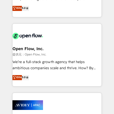
Accountability, Curiosity, Authenticity, Growth
integration products and services to mid-market
Elite
5.0
Mindedness, and Clarity. We are driven to win for the
and enterprise customers. We ensure that your sales,
collective good of the company and its clientele, and
service and marketing department operates in the
dedicated to breaking the mold from the agency of
most effective way, while at the same time
the past into the consultancy of the future. Great
leveraging your commercial data for a fully
things are happening.
integrated buyers journey. Elixir is located in
Brussels, Munich "München", Cologne "Köln", Paris
and Amsterdam. Elixir is a first mover and leader
Open Flow, Inc.
when it comes to HubSpot sales and service
提供元：Open Flow, Inc.
implementations, highly renowned for our business
We’re a full-stack growth agency that helps
acumen, process (re-)design experience and a
ambitious companies scale and thrive. How? By
massive amount of success stories in this area. We
upgrading and streamlining every single revenue-
Elite
5.0
integrate HubSpot with complex solutions like SAP,
generating aspect of your business. We’re proud
MicroSoft, custom solutions,... Our company also has
HubSpot Elite Solutions Partners and devout CRM
strong experience with HubSpot CRM extension,
nerds who can harness HubSpot’s custom digital
mobile apps for Field Service Management and
tools to improve each touchpoint of your customer
Retail execution, CPQ, customer portals and
experience. Working hand-in-hand with your team,
HubSpot CMS developments. And we're champions
we’ll assemble a RevOps machine that drives more