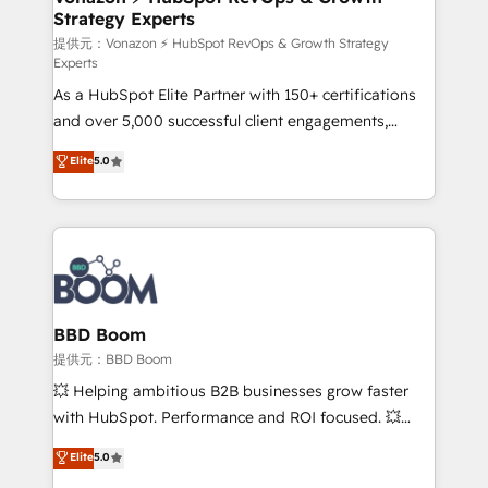
Strategy Experts
pour aligner les équipes marketing, commerciales et
support client (data migration, synchronisation API,
提供元：Vonazon ⚡ HubSpot RevOps & Growth Strategy
Experts
audit et maintenance) ➤ La création de sites internet
As a HubSpot Elite Partner with 150+ certifications
de conversion qui transforment les visiteurs en
and over 5,000 successful client engagements,
opportunités d'affaires ➤ La mise en place de
Vonazon turns marketing complexity into
stratégies d'acquisition marketing (SEO, SEA,
Elite
5.0
measurable, scalable growth. From onboarding to
inbound, automatisation marketing, ABM, IA,
enterprise-grade campaigns, our in-house team
emailing) Informations clés : - 10 ans d'expérience -
builds scalable strategies that drive long-term
100+ intégrations CRM HubSpot réussies - 40
revenue. ⚙️ HubSpot Integration & Optimization •
experts conseil - 150 certifications HubSpot
Seamless CRM, CMS, and automation setup •
cumulées
Complex platform migrations and data cleanups •
Custom APIs and third-party integrations 📈 End-to-
BBD Boom
End Revenue Acceleration • Lifecycle marketing and
提供元：BBD Boom
pipeline growth programs • Sales enablement tools
💥 Helping ambitious B2B businesses grow faster
and CRM optimization • Retention strategies with
with HubSpot. Performance and ROI focused. 💥
customer journey mapping 🏅 Elite-Level HubSpot
BBD Boom is the HubSpot partner that can help you
Elite
5.0
Execution • 750+ onboardings and 2,000+
to HubSpot Better. We work with your teams to
implementations • Deep expertise across marketing,