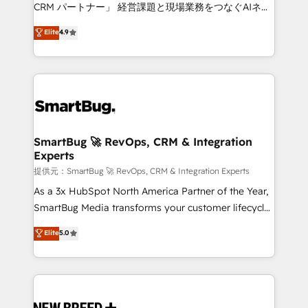
Move from any legacy CRM. Zero downtime, full data
CRM パートナー」 経営課題と現場業務をつなぐAIネイ
integrity. ➤ Implementation: Configure HubSpot to
ティブ・エージェンシーとして、HubSpot Eliteの実装
Elite
4.9
run your revenue process. Sales, marketing, and
力で顧客フロント業務を再設計します。 💡 100inc は何
service wired together. ➤ AI and Integrations: Layer
をする会社か？ HubSpotを共通基盤に、AIエージェン
Breeze AI, custom agents, and APIs to remove
トを組み込んだ顧客フロント業務（マーケティング・営
manual work. ➤ Ongoing Management: Monthly
業・CS）を組織全体で設計・実装する日本のAIネイテ
tune-ups, feature rollouts, adoption coaching. Buying
ィブ・エージェンシーです。事業部・グループ会社・部
HubSpot, switching to it, or reviving a stale portal?
門が分立する組織で、データと業務プロセスのサイロ化
We are built for the work.
を、CRMを軸とした全社共通基盤に再構築します。意
SmartBug 🚀 RevOps, CRM & Integration
Experts
思決定者・PMO・現場担当者に並走します。 1️⃣
HubSpot導入・活用支援 顧客データの一元化から、
提供元：SmartBug 🚀 RevOps, CRM & Integration Experts
GTMの見える化・自動化まで。全Hub統合運用、デー
As a 3x HubSpot North America Partner of the Year,
タ品質設計、グループ横断のCRM統合に対応します。
SmartBug Media transforms your customer lifecycle
2️⃣ AIエージェント組織構築 営業・マーケティング業務
into a revenue engine. Our unified ecosystem
Elite
5.0
の一部をAIが自律実行する組織への移行を設計・実装。
includes specialized divisions Globalia (AI &
Breeze・Claude等をHubSpotと連携させ、役割定義・
Software) and Point Success Media (Paid Media),
運用ルール・成果指標まで含めて設計します。 3️⃣ 全社
making this the official home for all three brands. 🔄
DX × AI推進のPMO伴走支援 複数部門をまたぐDX×AI変
Implementation & Integration - Seamless migrations
革を、構想から実装・定着までPMOとして主導。「設
and system integrations powered by Globalia’s