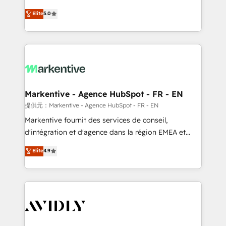
companies activate HubSpot’s AI-powered
expertise. - A team of 250+ experts dedicated to
Elite
5.0
customer platform and operationalize HubSpot’s
your resilient growth.
Loop Marketing framework through expert-led
services, smart agents, and purpose-built apps,
tailored to your business. Together, we unlock
results, fast. ⚙️CRM & RevOps: Align all Hubs to your
buyer journey for clean data, scalability, & reporting.
🎯Demand Gen & ABM: Drive pipeline with inbound,
Markentive - Agence HubSpot - FR - EN
ABM, AEO, SEO, & paid media. 👩‍💻Web Design:
提供元：Markentive - Agence HubSpot - FR - EN
Build high-performing websites with UX, messaging,
Markentive fournit des services de conseil,
& conversion strategy that drive results. 🤖AI
d'intégration et d'agence dans la région EMEA et
Strategy: Activate Breeze Agents, configure HubSpot
North America. Avec plus de 115 experts en
Elite
4.9
AI, & maximize AEO with tailored AI services. 🧩
marketing automation, Growth, Revops, CRM et
Integrations: Extend HubSpot with custom
webdesign. Markentive is both a consulting firm, a
integrations, hosting, & maintenance.
digital agency and an integrator. With over 115
experts in marketing automation, growth, revops,
CRM and webdesign (We focus on EMEA - USA
customers).