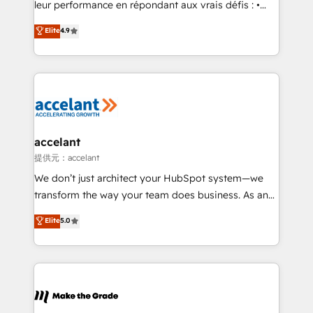
leur performance en répondant aux vrais défis : •
27001:2022 and ISO 9001:2015 across all seven
Intégration de HubSpot avec d’autres outils (ERP,
Elite
4.9
international offices and 175+ employees.
téléphonie, etc.) • Alignement des équipes grâce à un
outil et des données partagées • Amélioration de la
collecte et de l’analyse des données pour des
décisions éclairées • Optimisation de l’efficacité et
de la productivité des équipes Notre équipe de 30
consultants certifiés HubSpot aborde chaque projet
avec un engagement total, alignant processus
accelant
métiers et technologie, et guidant vos équipes à
提供元：accelant
travers le changement, tout en centrant vos objectifs
We don’t just architect your HubSpot system—we
d’entreprise. Grâce à une méthodologie éprouvée
transform the way your team does business. As an
auprès de plus de 400 clients, nous comprenons
Elite HubSpot Solutions Partner, we specialize in
Elite
5.0
rapidement vos enjeux et intégrons parfaitement
creating tailored, end-to-end CRM solutions that
HubSpot dans votre organisation. Pour toute
accelerate growth, improve operational efficiency,
question technique ou besoin de structuration de
and ensure faster time to value on HubSpot. What
votre projet HubSpot, contactez notre équipe pour
sets us apart? Our people-centric approach. From
un échange dédié.
day one, our team takes the time to deeply
understand your unique needs, crafting custom