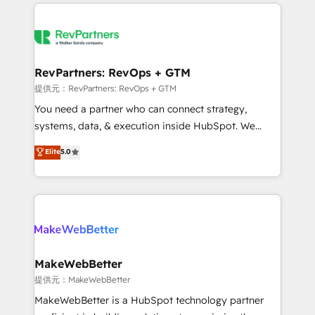
service creative agencies in the HubSpot
ecosystem, we blend strategy, technology, & award-
winning design to build scalable, globally
regionalized HubSpot websites, integrated
marketing campaigns, & RevOps frameworks that
RevPartners: RevOps + GTM
fuel long-term success We connect the entire
提供元：RevPartners: RevOps + GTM
customer lifecycle through seamless integrations,
You need a partner who can connect strategy,
ensure long-term adoption with change-
systems, data, & execution inside HubSpot. We
management programs, and align marketing, sales,
bridge the gap where most agencies fall short by
Elite
5.0
and service to drive sustainable growth With 6 key
combining GTM strategy with technical execution to
HubSpot accreditations and experience across
solve the right problem with the right solution. As the
hundreds of organizations in dozens of industries,
only firm in the world to hold Elite Partner
there’s a good chance one of our globally integrated
Accreditations with both HubSpot and Clay, our
teams has worked with clients just like you Let’s
clients gain a unique advantage in CRM architecture,
explore whether S2 is the partner you’ve been
pipeline generation, data intelligence, and go-to-
looking for...and get your next big initiative moving!
market execution. Why B2B Businesses Choose RP: -
MakeWebBetter
Secure: Soc2 compliant 🛡️ - Pricing: Implementations
提供元：MakeWebBetter
starting at $1,5k 💵 - Speed: Launch in 14 days ⚡ -
MakeWebBetter is a HubSpot technology partner
Global: 75+ RPers across five continents 🌐 - Scale: