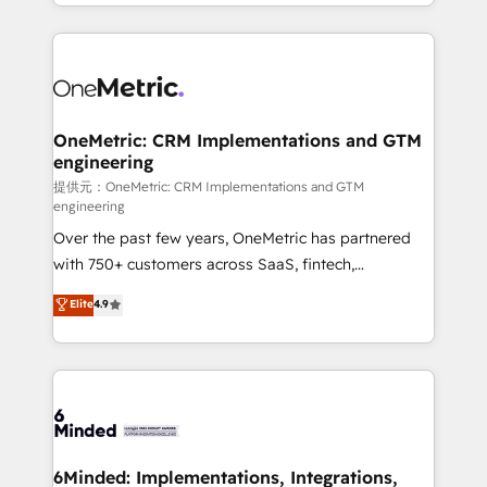
scalable solutions that work across your entire
English, Spanish, Portuguese & Italian 👉 Grow
organization. We’re a unique blend of deep HubSpot
smarter with AI and HubSpot.
expertise, strategic thinking, and hands-on
operational know-how. We know that no two
businesses are alike, so we don’t do cookie-cutter
solutions. Instead, we dive in to understand your
OneMetric: CRM Implementations and GTM
engineering
needs, goals, and challenges to deliver solutions that
fit like a glove. We’re committed to being both
提供元：OneMetric: CRM Implementations and GTM
engineering
highly effective and fun to work with. We believe in
Over the past few years, OneMetric has partnered
efficient processes, as well as building great
with 750+ customers across SaaS, fintech,
relationships. Your success is our success, and we’re
healthcare, real estate, and other industries. With
all in this together! From startup to enterprise, we’ll
Elite
4.9
150+ HubSpot-certified experts, we deliver scalable
make sure your HubSpot setup becomes a
solutions to complex GTM and RevOps challenges.
powerhouse of productivity, so you can focus on
Our Expertise 🔹 Onboarding & Implementation:
what matters most: growing your business and
Accredited HubSpot Partner, ensuring smooth setup
wowing your customers. Let’s make HubSpot work
tailored to your GTM motion. 🔹 Migrations: Move
smarter for you!
from other CRMs to HubSpot without data loss or
downtime. 🔹 RevOps Strategy: Align teams,
6Minded: Implementations, Integrations,