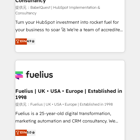
Consultancy
Hub, Marketing Hub, Service Hub, Data Hub and
CMS • ISO/IEC 27001:2022, ISO 9001:2015, and ISO
提供元：BabelQuest | HubSpot Implementation &
Consultancy
42001:2023 certified - the AI management standard •
Turn your HubSpot investment into rocket fuel for
GuardHub: our AI governance framework, built on
your business to soar 🚀 We’re a team of accredited
ISO 42001 Ready for the next step? Click the 👈
HubSpot experts ready to help you. We can
'𝗖𝗼𝗻𝘁𝗮𝗰𝘁 𝗯𝘂𝘀𝗶𝗻𝗲𝘀𝘀' button to get in touch (𝘸𝘦'𝘳𝘦
Elite
4.9
implement the platform into complex business
𝘴𝘶𝘱𝘦𝘳 𝘳𝘦𝘴𝘱𝘰𝘯𝘴𝘪𝘷𝘦)
environments, optimise what you've got and make
sure you can actually use it, build your website in
HubSpot or create an inbound marketing strategy
for you and execute it on HubSpot. We are on the
G-Cloud 14 CCS (Crown Commercial Service)
framework, meaning we've been accredited by
Fuelius | UK • USA • Europe | Established in
1998
HubSpot and vetted by the CCS, which means we
can support public sector companies as well the
提供元：Fuelius | UK • USA • Europe | Established in 1998
other ones listed in our profile. Our services: -
Fuelius is a 25-year-old digital transformation,
HubSpot implementation - HubSpot CMS website
marketing automation and CRM consultancy. We
build We can do lots of things. But everything we do
enable mid-market and enterprise clients to
Elite
5.0
is there for you to: - Grow revenue, and run your
maximise their return from digital and fuel their