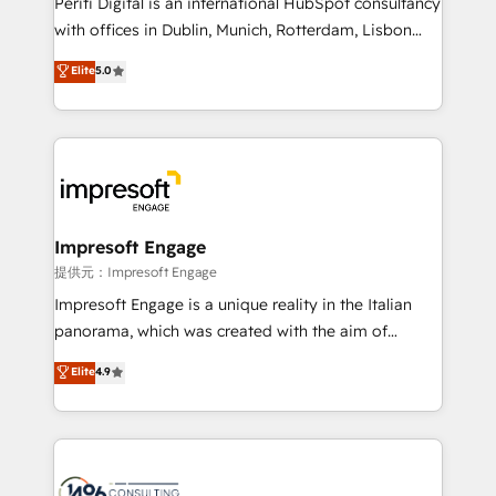
Periti Digital is an international HubSpot consultancy
with offices in Dublin, Munich, Rotterdam, Lisbon
and New York. 🔎 We are focused on enhancing
Elite
5.0
revenue-generation strategies for clients through
complete integration of core business processes
and systems (such as ERP and e-commerce
platforms) with HubSpot, driving efficiency and
results. 🎯 We present a solution-centric approach
and we're focused on HubSpot. We work with some
of HubSpot's most important customers to generate
Impresoft Engage
value from the platform in the long term. 🤖 We have
提供元：Impresoft Engage
worked 400+ HubSpot customers across industries
Impresoft Engage is a unique reality in the Italian
but specialise in the more complex projects where
panorama, which was created with the aim of
data migration, AI, and systems integrations
putting Customer Experience at the center by
Elite
4.9
represent key aspects of the project's success.
creating digital environments capable of integrating
people, processes and data. We offer the best
digital solutions on the market, ranging from CRM
processes and technologies to digital strategy, from
marketing automation to online and offline sales