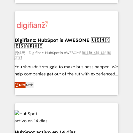
business more efficiently - Build stronger
growth. We modernise platforms, streamline
relationships with customers - Make better
operations that are causing inefficiencies, improve
decisions with data - Find a new voice and reach
customer experiences, integrate systems, and
more people - Get the most out of your HubSpot
supercharge revenue operations Key services: • CRM
investment
Implementation • Systems Integration • Digital
Transformation / Web Development • RevOps &
Digifianz: HubSpot is AWESOME 🇺🇸🇲🇽
🇪🇸🇦🇷🇦🇪
Sales Consulting • Marketing Automation What
makes us different? 🚀 Top 0.5% of global HubSpot
提供元：Digifianz: HubSpot is AWESOME 🇺🇸🇲🇽🇪🇸🇦🇷
🇦🇪
agencies ⚙️ The strongest technical ability and
You shouldn't struggle to make business happen. We
integration capabilities 💼 Consultative, long-term
help companies get out of the rut with experienced,
partners who will embed ourselves into your
process-oriented teams implementing HubSpot
business, processes and systems 🏢 We specialise in
Elite
4.9
Marketing, Sales, Service, CMS and Operations Hub,
working with mid-market and enterprise
so selling and actually engaging with your customers
organisations, global organisations and those with
feels easy and pain-free. We are a top ranked
complex use cases 🏆 CRM Implementation,
HubSpot Elite Partner, winner of Rookie of the Year
Platform Enablement, Custom Integration and
and Customer First Awards, 4.9/5 rating in HubSpot
Onboarding Accredited 🔐 ISO27001 & ISO9001
Reviews and 4.9/5 rating in Clutch Reviews. Digifianz
Certified
helps the following industries: logistics & 3PL, home
HubSpot activo en 14 días