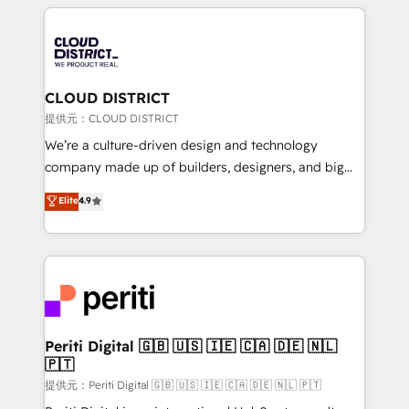
help businesses grow through technology, creativity,
Data Migration & Custom Integration
AI and strategy. For over 12 years, we’ve delivered
500+ HubSpot implementations, building end-to-
end solutions that integrate CRM, AI automation,
inbound and loop marketing, content, and digital
CLOUD DISTRICT
creativity. Our multicultural team works in Spanish,
提供元：CLOUD DISTRICT
Portuguese, and English to design scalable strategies
We’re a culture-driven design and technology
that drive measurable growth. 🌎 Highlights: • 10+
company made up of builders, designers, and big
years as a HubSpot partner. • 2023 Impact Awards:
thinkers. We blend strategy, design, and
Elite
4.9
Platform Migration Excellence. • Top 3 Partner of the
development—always fueled by curiosity—to turn
Year LATAM 2022, 2023, 2024, 2025. • Partner of the
ideas, opportunities, and challenges into meaningful
Year 2024. • Organizer of Aliados.ai (AI, marketing &
experiences. To us, technology is more than just
tech global congress). 👉 Ready to scale your
code; it’s about creating things that are useful, cool,
business with HubSpot? Let Cebra’s experts help
and—most importantly—simple. That’s why we lean
you grow faster, smarter, and with impact.
into bold ideas and shape them into thoughtful
products and strategies that actually make a
Periti Digital 🇬🇧 🇺🇸 🇮🇪 🇨🇦 🇩🇪 🇳🇱
🇵🇹
difference.
提供元：Periti Digital 🇬🇧 🇺🇸 🇮🇪 🇨🇦 🇩🇪 🇳🇱 🇵🇹