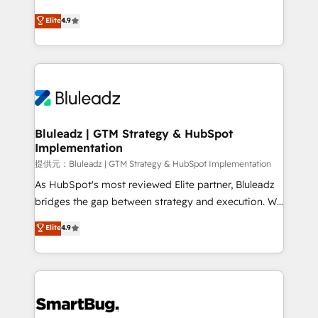
integrity. ➤ Implementation: Configure HubSpot to
ティブ・エージェンシーとして、HubSpot Eliteの実装
Elite
4.9
run your revenue process. Sales, marketing, and
力で顧客フロント業務を再設計します。 💡 100inc は何
service wired together. ➤ AI and Integrations: Layer
をする会社か？ HubSpotを共通基盤に、AIエージェン
Breeze AI, custom agents, and APIs to remove
トを組み込んだ顧客フロント業務（マーケティング・営
manual work. ➤ Ongoing Management: Monthly
業・CS）を組織全体で設計・実装する日本のAIネイテ
tune-ups, feature rollouts, adoption coaching. Buying
ィブ・エージェンシーです。事業部・グループ会社・部
HubSpot, switching to it, or reviving a stale portal?
門が分立する組織で、データと業務プロセスのサイロ化
We are built for the work.
を、CRMを軸とした全社共通基盤に再構築します。意
Bluleadz | GTM Strategy & HubSpot
Implementation
思決定者・PMO・現場担当者に並走します。 1️⃣
HubSpot導入・活用支援 顧客データの一元化から、
提供元：Bluleadz | GTM Strategy & HubSpot Implementation
GTMの見える化・自動化まで。全Hub統合運用、デー
As HubSpot's most reviewed Elite partner, Bluleadz
タ品質設計、グループ横断のCRM統合に対応します。
bridges the gap between strategy and execution. We
2️⃣ AIエージェント組織構築 営業・マーケティング業務
don't just "set up tools" — we install the GTM
Elite
4.9
の一部をAIが自律実行する組織への移行を設計・実装。
Operating System (GTM OS) to align your leadership
Breeze・Claude等をHubSpotと連携させ、役割定義・
and engineer a portal that drives predictable
運用ルール・成果指標まで含めて設計します。 3️⃣ 全社
revenue velocity. 🚀 GTM Strategy & Alignment
DX × AI推進のPMO伴走支援 複数部門をまたぐDX×AI変
Workshops & Sprints: Identify "Valleys of Death"
革を、構想から実装・定着までPMOとして主導。「設
stalling growth. Fix your ICP, Math, and Story to stop