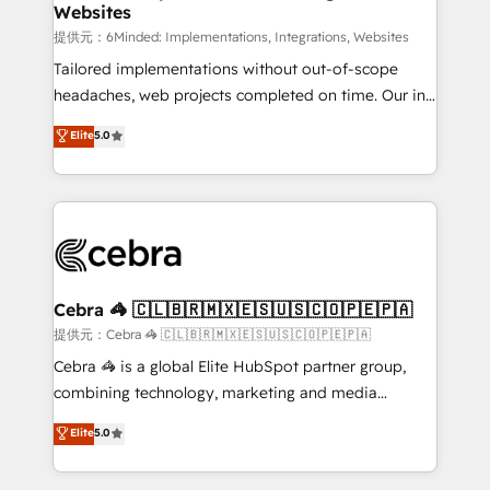
Websites
processes, and data to drive revenue efficiency. 🔹
Integrations: Connect HubSpot with your tech stack
提供元：6Minded: Implementations, Integrations, Websites
for better adoption. 🔹 Custom Solutions: Build
Tailored implementations without out-of-scope
tailored apps, workflows, and configurations. We are
headaches, web projects completed on time. Our in-
SOC 2 Type II and ISO 27001 certified, reinforcing
house team of certified CRM architects, experts,
Elite
5.0
our commitment to data security and compliance. At
developers, designers, and marketers handles all
OneMetric, we help revenue teams focus on the
aspects of your HubSpot. ✨ 400+ global clients ✨
OneMetric that matters most: revenue.
100+ seamless migrations from 15+ different CRMs
✨ 100,000+ hours in HubSpot projects, 75+ full Hub
implementations, and 5,000+ pages ✨ CS: Clients
generating 7-digit MRR from inbound campaigns ✨
CS: 245% organic growth & +751% new visitors for a
Cebra 🦓 🇨🇱🇧🇷🇲🇽🇪🇸🇺🇸🇨🇴🇵🇪🇵🇦
full-funnel HubSpot project ✨ CS: 415% conversion
提供元：Cebra 🦓 🇨🇱🇧🇷🇲🇽🇪🇸🇺🇸🇨🇴🇵🇪🇵🇦
boost with a new HubSpot site Recognized leaders:
Cebra 🦓 is a global Elite HubSpot partner group,
🏆 HubSpot Platform Migration Impact Award 🏆
combining technology, marketing and media
Clutch HubSpot Global Leader 🏆 Finalist: HubSpot
expertise across Latin America and Southern
Elite
5.0
Inbound Campaign of the Year 🏆 Gold AVA Digital
Europe, with teams across 7 countries. Born in Chile,
Award for Best Website 🌟 Accreditations: CRM
we combine local insight with international reach to
Implementation, HubSpot Content Experience, CRM