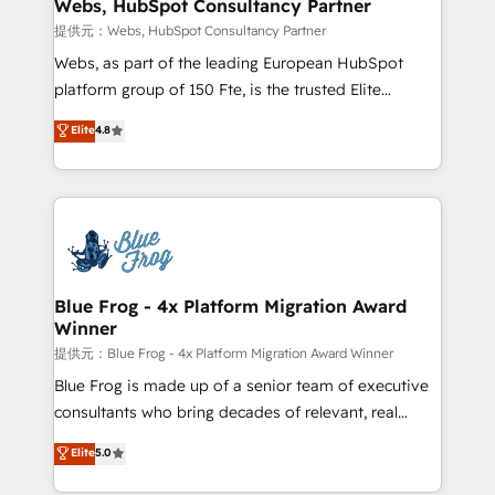
and build using HubSpot 🔌 Integrating HubSpot
Webs, HubSpot Consultancy Partner
with other systems 🎓 Training your teams to be
提供元：Webs, HubSpot Consultancy Partner
HubSpot pros 📊 Lead generation services using
Webs, as part of the leading European HubSpot
HubSpot Why us? - SIX HubSpot Accreditations -
platform group of 150 Fte, is the trusted Elite
awarded by HubSpot after a rigorous process for
HubSpot CRM Partner offering you a roadmap on
Elite
4.8
CRM, Solutions Architecture, Onboarding , Data
maximizing EBITDA and achieving Commercial
Migration, Custom Integration & Platform
Excellence. With our targeted processes, we
Enablement -Onboarded over 500 businesses to
strengthen your digital transformation and minimize
HubSpot -Top 1% of partners worldwide -In-house
costs. As HubSpot's Advanced Accredited CRM
team of 25+ experts Contact us today to help you
Implementation partner, we provide expertise to
get more from your investment in HubSpot.
drive your business forward. Since 2015 we are fully
www.bbdboom.com
dedicated to HubSpot and with an experienced
Blue Frog - 4x Platform Migration Award
Winner
team (50+), we work with reputable companies in
B2B sectors such as manufacturing, SaaS and
提供元：Blue Frog - 4x Platform Migration Award Winner
business services. We prepare a customized
Blue Frog is made up of a senior team of executive
business case that demonstrates the value and
consultants who bring decades of relevant, real
impact of your digital transformation, including a
world experience to our client engagements. "Blue
Elite
5.0
detailed financial rationale with a focus on ROI and
Frog is a top, trusted partner in HubSpot's
TCO. As a trusted extension of your team, we
ecosystem for a reason. Their team brings over a