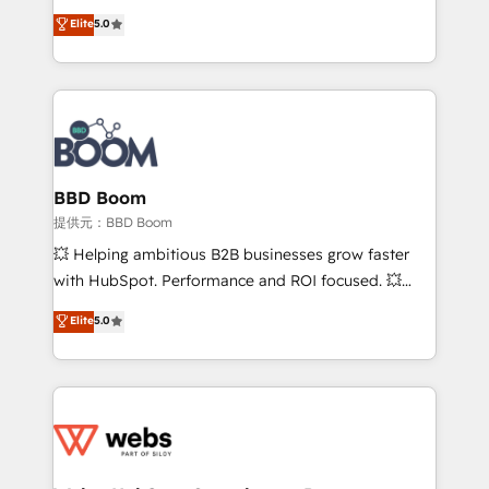
Vonazon turns marketing complexity into
stratégies d'acquisition marketing (SEO, SEA,
Elite
5.0
measurable, scalable growth. From onboarding to
inbound, automatisation marketing, ABM, IA,
enterprise-grade campaigns, our in-house team
emailing) Informations clés : - 10 ans d'expérience -
builds scalable strategies that drive long-term
100+ intégrations CRM HubSpot réussies - 40
revenue. ⚙️ HubSpot Integration & Optimization •
experts conseil - 150 certifications HubSpot
Seamless CRM, CMS, and automation setup •
cumulées
Complex platform migrations and data cleanups •
Custom APIs and third-party integrations 📈 End-to-
BBD Boom
End Revenue Acceleration • Lifecycle marketing and
提供元：BBD Boom
pipeline growth programs • Sales enablement tools
💥 Helping ambitious B2B businesses grow faster
and CRM optimization • Retention strategies with
with HubSpot. Performance and ROI focused. 💥
customer journey mapping 🏅 Elite-Level HubSpot
BBD Boom is the HubSpot partner that can help you
Elite
5.0
Execution • 750+ onboardings and 2,000+
to HubSpot Better. We work with your teams to
implementations • Deep expertise across marketing,
solve all your HubSpot challenges and improve user
sales, and service hubs • Built-in flexibility for
adoption, sales process and marketing results.
startups to global brands
Services 📚 Onboarding your team to HubSpot for
the first time 🔧 Designing and optimising your
HubSpot set-up for better results 🌐 Website design