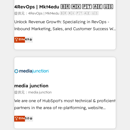
on-demand bundle services. Connect with us today!
4RevOps | Mkt4edu 🇧🇷 🇲🇽 🇵🇹 🇦🇪 🇺🇸
提供元：4RevOps | Mkt4edu 🇧🇷 🇲🇽 🇵🇹 🇦🇪 🇺🇸
Unlock Revenue Growth: Specializing in RevOps -
Inbound Marketing, Sales, and Customer Success We
specialize in driving revenue growth for companies
Elite
4.9
across industries through tailored marketing, sales,
and customer success strategies, utilizing RevOps
methodologies. As Latin America's largest HubSpot
partner and a global leader in education market, we
offer unparalleled insights. Operating in five
countries—Brazil, UAE (Abu Dhabi/Dubai/Sharjah),
Mexico, USA, and Portugal—we've executed over a
media junction
hundred successful operations. Our approach,
提供元：media junction
rooted in RevOps principles, integrates analysis,
We are one of HubSpot's most technical & proficient
training, planning, and qualification. Leveraging
partners in the area of re-platforming, website
technology, data analytics, CRM optimization, and
design & development. We specialize in multi-hub
Elite
5.0
inbound marketing tactics, we focus on
implementations for mid-market & enterprise
understanding, nurturing, and converting leads.
companies. We are woman-owned, powered by