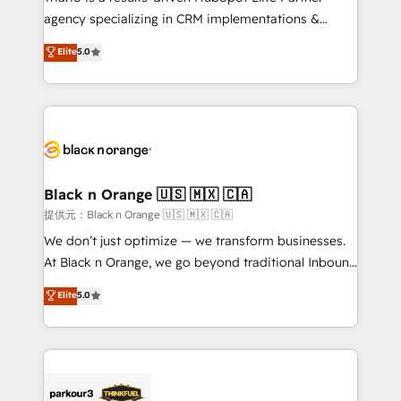
métiers ⚙️ Configuration de la plateforme HubSpot
agency specializing in CRM implementations &
📈 Configuration de rapports et tableaux de bord 🤝
migrations, Revenue Operations, Custom
Elite
5.0
Book Process & Guidelines utilisateurs 🎓
Integrations, Custom AI agents and AI-ready Website
Formations des utilisateurs
Design With over 15 years of experience, we help
companies bridge the gap between marketing, sales,
and customer success through smart automation,
data hygiene, and tailored HubSpot solutions. Our
clients choose us because we blend the expertise of
a global consultancy with the care and agility of a
Black n Orange 🇺🇸 🇲🇽 🇨🇦
boutique firm. At Triario, we’re big enough to deliver
提供元：Black n Orange 🇺🇸 🇲🇽 🇨🇦
but small enough to listen. Our Services: HubSpot
We don’t just optimize — we transform businesses.
implementations & data migration Custom AI agents
At Black n Orange, we go beyond traditional Inbound
Revenue Operations API integrations AI-ready
Marketing with our exclusive methodologies:
Elite
5.0
Website design Let’s turn your CRM into your growth
BOOMS and BOOST. Together, they form a powerful
engine!
combination that has driven success for over 800
businesses worldwide. As Elite HubSpot Partners, we
specialize in crafting high-performance growth
strategies that integrate data-driven marketing,