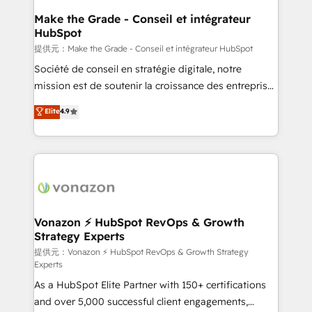
strategies that deliver impactful results. Our mission
Make the Grade - Conseil et intégrateur
HubSpot
is to empower you to unlock HubSpot’s full potential
—faster. Through expert training, unmatched
提供元：Make the Grade - Conseil et intégrateur HubSpot
responsiveness, and ongoing support, we equip
Société de conseil en stratégie digitale, notre
your team to adopt new systems with confidence
mission est de soutenir la croissance des entreprises
and achieve a unified, data-driven approach to
B2B à travers l’acquisition de nouveaux clients,
Elite
4.9
customer engagement.
l'intégration CRM et le développement des revenus
auprès de vos comptes existants. En France et à
l'international, nous travaillons avec des ETI
ambitieuses, des grands groupes voulant aller au-
delà d’une simple transformation digitale et des
startups florissantes. Nos 3 grandes expertises sont :
➤ L’intégration de CRM et de méthodologie RevOps
Vonazon ⚡ HubSpot RevOps & Growth
Strategy Experts
pour aligner les équipes marketing, commerciales et
support client (data migration, synchronisation API,
提供元：Vonazon ⚡ HubSpot RevOps & Growth Strategy
Experts
audit et maintenance) ➤ La création de sites internet
As a HubSpot Elite Partner with 150+ certifications
de conversion qui transforment les visiteurs en
and over 5,000 successful client engagements,
opportunités d'affaires ➤ La mise en place de