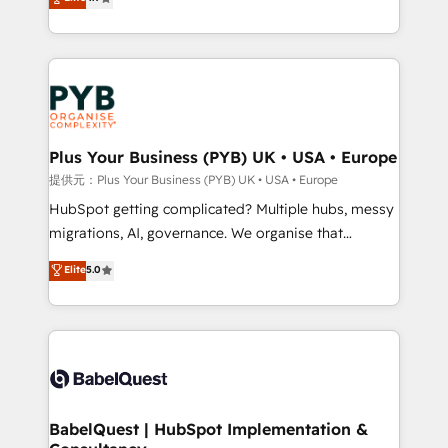
to your needs and sales objectives. With 125+
migrate, replatform, and scale smarter. We specialize
certifications, we are part of the most certified
in high-impact CRM and CMS migrations and
Canadian agencies, and we both hold Onboarding
onboarding from platforms like Salesforce, NetSuite,
Accreditations. Based in Canada (coast to coast), our
Zoho, Pardot, Marketo, Microsoft Dynamics, Wix,
services are offered in both English & French.
WordPress and legacy CRMs, turning fragmented
systems into unified, growth-ready HubSpot
architectures that accelerate revenue operations and
Plus Your Business (PYB) UK • USA • Europe
performance. - Multi-object CRM migration, cleanup,
提供元：Plus Your Business (PYB) UK • USA • Europe
and implementation. - Pre-built and custom
HubSpot getting complicated? Multiple hubs, messy
integrations across your full tech stack. - Custom
migrations, AI, governance. We organise that
object setup, CMS builds, and full-funnel automation.
complexity, so your team can put HubSpot to work...
Elite
5.0
- Dashboards, lifecycle campaigns, and lead
Welcome to our Profile! We help with: • CRM
nurturing sequences. - Cross-hub setup across
implementation, reports, workflows, and team
Marketing, Sales, Operations, and Service Hubs. -
training • CRM migration from Salesforce, Pipedrive,
Ongoing optimization, managed support, and
Dynamics and others • Technical projects including
scalable retainers. Let’s make HubSpot your most
custom API integrations • AI governance for
powerful growth engine. Built to convert, scale, and
HubSpot-centred operations A little about us: •
drive results.
Boutique 'Elite' team of 12 • 150+ clients across Sales
BabelQuest | HubSpot Implementation &