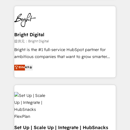
Partner with us to unlock your business's full
coffee, and we ❤️ dogs. We produce award-winning
potential and achieve sustained growth in today's
work for our clients. 🏆2023 Technical Expertise
competitive market.
Impact Award 🏆2022 Technical Expertise Impact
Award 🏆2022 Platform Migration Excellence Impact
Award 🏆2020 Elite Solutions Partner 🏆2019
Bright Digital
Integrations HubSpot Impact Award 🏆2019
提供元：Bright Digital
Marketing Enablement HubSpot Impact Award 🏆
Bright is the #1 full-service HubSpot partner for
2018 Website Design HubSpot Impact Award 🏆2017
ambitious companies that want to grow smarter.
Website Design HubSpot Impact Award 🏆2016
From HubSpot onboarding, to training, from
Elite
4.9
Growth-Driven Design Agency of the Year 🏆2016
developing a new website to lead generation and
Sales Enablement HubSpot Impact Award 🏆2015
digital marketing; we do it all (and with great
Growth-Driven Design Agency of the Year 🏆2015
results)! In short, our services include: - HubSpot
Became the 5th Agency to reach Diamond 🏆2014
consultancy: onboarding, training, data migration -
HubSpot COS Performance Award 🏆2014 HubSpot
HubSpot development: websites, custom modules,
COS Design Award 🏆2013 HubSpot Marketplace
integrations - Marketing & sales solutions: digital
Provider of the Year 🏆2011 Became a HubSpot
marketing, advertising, campaigns, content and
Partner 📆Founded in 1997
design We connect people, data and technology to
improve customer experiences. With our bright
Set Up | Scale Up | Integrate | HubSnacks