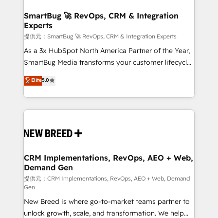
定の代行ではなく、設計の責任」を引き受け、部門横断
"accelerating a mess." ⚙️ Elite Engineering & AI
の統合・浸透・変革管理を実行します。 ▸ CMS戦略設
Scalable Architecture: Zero-technical-debt setup
SmartBug 🚀 RevOps, CRM & Integration
計・構築：リード獲得・CVR・SEOを前提にした情報設
Experts
across all Hubs, validated by our 7 HubSpot
計・導線設計・テンプレート設計をContent Hubで一体
Accreditations. AI-Powered RevOps: Breeze AI,
提供元：SmartBug 🚀 RevOps, CRM & Integration Experts
提供。 ▸ 既存CRM・MAからの移行支援：Salesforce・
custom AI agents, and high-integrity migrations for
As a 3x HubSpot North America Partner of the Year,
Marketo・Pardot等からの移行、カスタム設計、履歴
total reporting clarity. Security & Compliance: SOC 2
SmartBug Media transforms your customer lifecycle
データ移行と活用設計まで。 ▸ AEO対応：ChatGPT・
Type I and HIPAA attested for enterprise-grade data
into a revenue engine. Our unified ecosystem
Elite
5.0
Perplexity等のAI検索からの流入・引用を前提にコンテ
security. 🏆 Why Bluleadz? GTM OS Partner | 16+
includes specialized divisions Globalia (AI &
ンツとサイト構造を最適化。 🏆 なぜ100incを選ぶの
Years Experience | 1,000+ Five-Star Reviews
Software) and Point Success Media (Paid Media),
か？ ✓ HubSpot Eliteパートナー認定 ✓ HubSpotアワ
making this the official home for all three brands. 🔄
ード受賞・HUGリーダー ✓ ISO27001:2022 /
Implementation & Integration - Seamless migrations
ISO9001:2015 取得 ✓ 400社以上の導入実績 ✓
and system integrations powered by Globalia’s
HubSpot大百科 出版 CRM・AI活用に関するご相談、現
technical development team. - 19 HubSpot-certified
状整理の壁打ちなど、構想段階からお気軽にお問い合わ
trainers to drive platform adoption. 📈 Revenue
CRM Implementations, RevOps, AEO + Web,
せください。
Demand Gen
Generation - Full-funnel marketing and high-
performance advertising via Point Success Media. -
提供元：CRM Implementations, RevOps, AEO + Web, Demand
Gen
Expert deployment of Breeze AI and custom agents
New Breed is where go-to-market teams partner to
to automate growth. 🏆 Elite Excellence - 8 platform
unlock growth, scale, and transformation. We help
accreditations and deep HIPAA-compliance