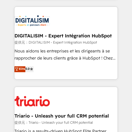
believe in the power of partnership. Together, we
decade of experience to the table, along with deep
embark on a transformational journey that sets your
knowledge of the HubSpot platform and strategies
business up for long-term success. Unlock your
for driving growth. They are committed to helping
business. If not now, when?
our customers grow and finding solutions that fit
their unique business needs. We are thrilled to have
DIGITALISIM - Expert Intégration HubSpot
Blue Frog in the HubSpot ecosystem leading the
提供元：DIGITALISIM - Expert Intégration HubSpot
way for customers!" - Yamini Rangan, CEO of
Nous aidons les entreprises et les dirigeants à se
HubSpot “Our experience with the team at Blue Frog
rapprocher de leurs clients grâce à HubSpot ! Chez
has been nothing short of extraordinary. Their years
DIGITALISIM, nous avons l'intime conviction que la
Elite
5.0
of experience and quality of skilled staff has earned
réussite des entreprises passe par l’innovation web,
them a trusted reputation within the HubSpot
le marketing digital, et la relation client ! C'est
ecosystem as a reliable partner capable of delivering
pourquoi, nos experts sont à la fois capables de
remarkable experiences for our most sophisticated
gérer votre projet de création de site internet, votre
clients.” - Brian Garvey, VP, Solutions Partner
référencement, votre stratégie digitale et le pilotage
Program, HubSpot.
et l'intégration d'HubSpot ! Les grandes phases d'un
projet HubSpot avec DIGITALISIM : 🧽 Nettoyage,
Triario - Unleash your full CRM potential
migration et intégration des bases de données. 🚀
提供元：Triario - Unleash your full CRM potential
Développement des interfaces avec vos logiciels
Triario is a results-driven HubSpot Elite Partner