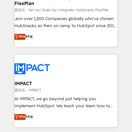
FlexPlan
people, exciting ideas and can-do mentality, we
ensure revenue growth on a daily basis. So tell us
提供元：Set Up | Scale Up | Integrate | HubSnacks FlexPlan
your challenge; our passionate and growth driven
Join over 1,500 Companies globally who've chosen
team of 100+ experts is ready for you! Driving digital
HubSnacks as their on-ramp to HubSpot since 2014
growth | www.brightdigital.com
Simple pay-as-you-go plans that accelerate value...
Elite
4.9
1️⃣ Set Up | Onboarding New or Check-fixing existing
HubSpot portals 2️⃣ Scale Up | 100% HubSpot Task
Execution... Global 24/7 ... All Experts 3️⃣ Integrate |
your entire Tech Stack with Custom Integrations
Slash months from your API Integration project... ⬅️
Click "Contact Business" ⬅️ to access 150+ Kickstart
Integration templates that put HubSpot in the center
IMPACT
of your tech stack, syncing... 🛍️ Shopify or
提供元：IMPACT
WooCommerce 💲 Stripe or Paypal 💰 Sage or
At IMPACT, we go beyond just helping you
Netsuite 🤖 Google or Microsoft ✍️ DocuSign or
implement HubSpot. We teach your team how to
PandaDoc 🌐 Avalara or Quaderno HubSnacks holds
master it. As the creators of the Endless Customers
Elite
5.0
the rare Advanced "Custom Integrations"
System™ (the next evolution of They Ask, You
Accreditation, securely sync data across... 🔄 any
Answer), we’re the only HubSpot partner built
apps, in any direction. Stuck on your old CRM..?