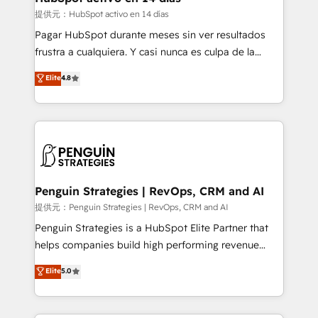
improvement & construction, branding and
提供元：HubSpot activo en 14 días
commercialization, real estate, health, education,
Pagar HubSpot durante meses sin ver resultados
SaaS, Software Dev & IT and consulting, make the
frustra a cualquiera. Y casi nunca es culpa de la
most out of their HubSpot experience operating in
herramienta: es del enfoque con el que se
Elite
4.8
the United States, EU, UAE, Mexico and Latin
implementó. Trabajamos con un catálogo de +80
America. From casual user to super fan: make
casos de uso: cada uno resuelve un problema
HubSpot an experience you LOVE!
concreto de tu operación en HubSpot. La entrega
toma de 1 a 3 semanas por caso, abordamos varios
en paralelo cuando tiene sentido, y siempre
confirmamos resultados antes de seguir avanzando.
Empiezas a ver resultados antes de que termine el
Penguin Strategies | RevOps, CRM and AI
mes. 🏆 HubSpot Partner of the Year 2022, máximo
提供元：Penguin Strategies | RevOps, CRM and AI
reconocimiento del ecosistema. Elite Solutions
Penguin Strategies is a HubSpot Elite Partner that
Partner, el nivel más alto. +700 clientes
helps companies build high performing revenue
implementados en LATAM, Marcas como Hyatt,
operations across complex sales cycles, multi
Elite
5.0
Hospital ABC, Hogares Unión, Yves Rocher,
system environments and global SaaS or
MacStore, Café Britt, Bella Piel, confiaron en
manufacturing teams. Trusted by leading enterprises
nosotros para impulsar la eficiencia de sus procesos
and fast growing scale ups including Sony, Rapyd,