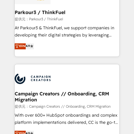
automation, and revenue intelligence to help
companies scale faster and smarter. 🔹 BOOMS:
Parkour3 / ThinkFuel
Demand generation for all your buyers With BOOMS,
提供元：Parkour3 / ThinkFuel
you invest in 100% of your buyers, accelerating your
At Parkour3 & ThinkFuel, we support companies in
growth and positioning yourself as an undisputed
developing their digital strategies by leveraging
leader. 🔹 BOOST: Optimize your digital
technologies and automating their marketing and
Elite
4.9
transformation process A methodology designed to
sales processes to generate growth. Our offer spans
implement HubSpot effectively and optimize your
from Strategy to Operations. We specialize in CRM
digital processes. 🔹 Trusted by Industry Leaders
onboarding and implementation, web design, sales
With an average rating of 4.9/5 and a proven track
& marketing automation, and digital marketing. With
record of business transformation, our growth-first
extensive experience working with tech companies
approach has helped brands dominate their
and manufacturers since 2002, we are committed to
markets.
empowering our clients and developing their
Campaign Creators // Onboarding, CRM
Migration
autonomy. Get to grips with HubSpot through
guided implementation and seamless integration of
提供元：Campaign Creators // Onboarding, CRM Migration
the CRM platform into your digital ecosystem. Would
With over 600+ HubSpot onboardings and complex
you like support in deploying your inbound
platform implementations delivered, CC is the go-to
marketing strategy? We'll provide support tailored
Elite Solutions Partner for businesses ready to
Elite
4.9