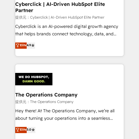
Cyberclick | AI-Driven HubSpot Elite
Partner
提供元：Cyberclick | AI-Driven HubSpot Elite Partner
Cyberclick is an AI-powered digital growth agency
that helps brands connect technology, data, and
creativity to achieve measurable results. Founded in
Elite
4.9
Barcelona and operating across Spain, LATAM, and
the UK, we support global companies in building
smarter marketing, sales, and customer success
strategies. As the only HubSpot Elite Partner in
Iberia (Spain & Portugal), we combine human insight
with intelligent automation to drive sustainable
growth. Our multidisciplinary team designs solutions
The Operations Company
that simplify complexity, boost performance, and
提供元：The Operations Company
turn innovation into real impact. 🌍 Highlights •
Hey there! At The Operations Company, we’re all
HubSpot Partner since 2012 • 2022 EMEA Impact
about turning your operations into a seamless
Award: Best Integration • 150+ successful HubSpot
experience that powers real results. We specialize in
Elite
5.0
projects • Clients in 30+ industries • Proprietary
transforming complex systems into efficient,
technology for integrations • Multilingual team: