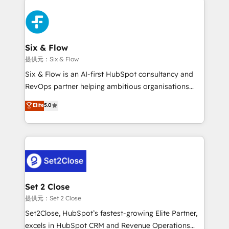
en HubSpot. No necesitas tener todas las
Fiverr, XM Cyber, Bridgepointe Technologies, EMA
respuestas para empezar. Te ayudamos a identificar
Design Automation and Uptive. 📊 RevOps & data
el primer caso de uso que más impacto te dará.
architecture 🔗 CRM migrations & End to end
Solo continúas si ves valor real en los primeros 14
integrations 🤖 AI workflows & enrichment 📘 Team
Six & Flow
días.
enablement & company-wide adoption We create
提供元：Six & Flow
HubSpot environments that teams use with
Six & Flow is an AI-first HubSpot consultancy and
confidence and that leadership can rely on for
RevOps partner helping ambitious organisations
scalable revenue insights.
grow with clarity, confidence, and intelligence.
Elite
5.0
Operating across the UK, Netherlands, Ireland, and
Canada, we’ve delivered thousands of successful
HubSpot projects for mid-market and enterprise
clients worldwide, with over 10 years experience. We
combine HubSpot, data, and AI to design connected
go-to-market systems that align people, process,
and technology for predictable, scalable revenue
Set 2 Close
growth. Our expertise spans RevOps, CRM and data
提供元：Set 2 Close
architecture, AI enablement, and strategic marketing,
Set2Close, HubSpot’s fastest-growing Elite Partner,
delivered through our proprietary FLAIR framework
excels in HubSpot CRM and Revenue Operations