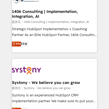
processes through Customer Service Management,
allowing companies to optimize processes and meet
1406 Consulting | Implementation,
Integration, AI
the needs of the customer. We are part of Impresoft
Group, a group of specialized and complementary
提供元：1406 Consulting | Implementation, Integration, AI
companies that divide their offer into 4
Strategic HubSpot Implementation + Coaching
Competence Centers: Smart Manufacturing,
Partner As an Elite HubSpot Partner, 1406 Consulting
Customer First, Enabling Technologies & Security.
helps mid-market revenue teams transform how
Elite
5.0
The synergies generated by these integrations,
they sell, market, and serve. We don't just build your
together with the combination of talents, skills,
HubSpot—we teach your team to own it, then stay
solutions and services, have allowed the group to
to help you keep winning. What We Do ⚙️ CRM
build an unrivaled offering portfolio on the market
Implementations across Marketing, Sales, Service,
to accompany companies on their digital
Data & Content 📈 Sales & Marketing Alignment +
transformation journey.
Revenue Team Enablement 🤖 Breeze AI & Custom
Agent Creation 🔄 Custom Integrations & Data
Systony - We believe you can grow
Migration Why 1406 We become part of your team.
提供元：Systony - We believe you can grow
Your team learns while we build. We fix what others
Systony is an experienced HubSpot CRM
broke. Built for mid-market reality—practical
implementation partner. We make sure to put your
solutions that work with your actual headcount and
organization's needs and goals first and think along