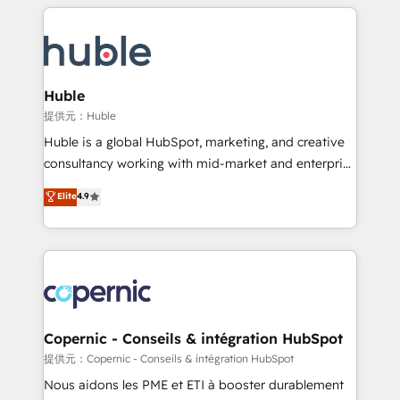
entirely around coaching and training. That means
Migrate | seamlessly off your old CRM onto a clean
we don’t do the work for you; we help you build the
new HubSpot portal with Advanced Website and
skills, processes, and internal team you need to
CRM Migrations using our in-house "HubScrub" Tool.
attract the right buyers, close deals faster, and grow
without outside dependencies. You’ll learn how to: •
Huble
Set up, audit, and organize your HubSpot portal •
提供元：Huble
Get your sales team fully using HubSpot • Track
Huble is a global HubSpot, marketing, and creative
pipeline and revenue across the entire buyer journey
consultancy working with mid-market and enterprise
• Build an in-house marketing team that drives
businesses. We go beyond implementation, shaping
Elite
4.9
growth • Create content and videos that attract
the strategy, processes, and teams that turn
buyers • Use AI to scale smarter Our coaching-led
HubSpot into a genuine growth engine. Named
approach works best for companies that are done
HubSpot's Global Partner of the Year in 2024,
with outsourcing and ready to build something that
consistently ranked among their top 5 partners
lasts. So if you're ready to become the most trusted
worldwide, and with over 15 years in the ecosystem,
voice in your market, let’s talk.
Huble has built a track record that speaks for itself.
One company, one operating model, delivering
Copernic - Conseils & intégration HubSpot
across offices and consulting teams in the UK, USA,
提供元：Copernic - Conseils & intégration HubSpot
Canada, Germany, France, Belgium, Singapore, and
Nous aidons les PME et ETI à booster durablement
South Africa. Certified compliant with ISO/IEC