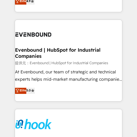
Elite
4.9
constraints. By the Numbers 🏆 Top 1% of all
with your organization. We are only satisfied once
HubSpot partners 🔄 Top 5% globally in client
you are too. Why Systony? - 20+ years of
retention 📅 8+ years of consistent results since 2017
experience with CRM, Marketing, Sales & Service
Who We Serve Revenue teams, marketing leaders,
implementations - 500+ successful onboardings -
and sales ops at mid-market companies ready to
Own back-end developers - Complex data
move beyond spreadsheets into unified systems
migrations (e.g. Salesforce, MS Dynamics, Perfect
that drive real business results.
View, SuperOffice) - Custom integrations (e.g. MS
Evenbound | HubSpot for Industrial
Companies
Business Central, Navision, AX, SAP, Exact, AFAS) We
focus on growing B2B companies in the SME sector
提供元：Evenbound | HubSpot for Industrial Companies
such as manufacturing, SaaS, business services and
At Evenbound, our team of strategic and technical
wholesaler companies. As an experienced HubSpot
experts helps mid-market manufacturing companies
partner, we know how important user adoption is.
achieve real growth. We specialize in delivering
Elite
5.0
That's why we have developed a step-by-step
tailored solutions that drive results by leveraging
implementation process that focuses on user
HubSpot’s platform and data to fuel success.
adoption. We’re experts on connecting data,
Technical Solutions: - HubSpot Technical Consulting -
technology and people with each other. Together we
HubSpot CRM Implementation - HubSpot
strive for optimal customer processes and
Onboarding - Data Migration & Integrations -
experiences. Systony – We believe you can grow!
Technical Audit & Optimization Strategic Solutions: -