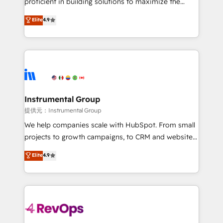
proficient in building solutions to maximize the
Largest organically grown & fastest tiering Elite
operational efficiency of HubSpot. The fastest-
Elite
4.9
HubSpot Partner 🪴 - Sales Hub: More
growing tech-enabler & facilitator, MakeWebBetter,
implementations than any other Partner 💻 -
hands you the blend of HubSpot expertise &
Migrations: We convert Salesforce addicts to
eminent solutions & integrations. Trust us to
HubSpot evangelists 🧡 Don't hire a marketing
streamline your HubSpot experience. 🚀HubSpot
agency for an Ops problem. Don't hire a technical
Elite Partners with 10+ years of HubSpot experience
agency for a growth problem. Hire a partner built to
🤝HubSpot Premier Integration partner 🤝Google
solve both.
Premier Partner 2023 🌟5 HubSpot Accreditations 🌟
Instrumental Group
Won HubSpot Theme Challenge 2021 🌟INBOUND’19
提供元：Instrumental Group
HubSpot Rising Star Why us? Harnessing the full
We help companies scale with HubSpot. From small
potential of the powerful HubSpot CRM. ✔️A team of
projects to growth campaigns, to CRM and websites.
HubSpot experts backed by over 10+ years of
Hire an agency that's experienced in every inch of
Elite
4.9
HubSpot experience ✔️Flexible pricing models —
HubSpot and willing to work hand-in-hand with your
Hourly-fee (assigned one Dedicated HubSpot
team to simplify the complex and build a better
Admin); Monthly-fee (HubSpot Admin + Project
experience for your team and customers.
Manager); and Fixed Project Cost (as per
requirement). ✔️Helped over 25,000+ customers so
far with our HubSpot solutions. ✔️Bespoke apps &