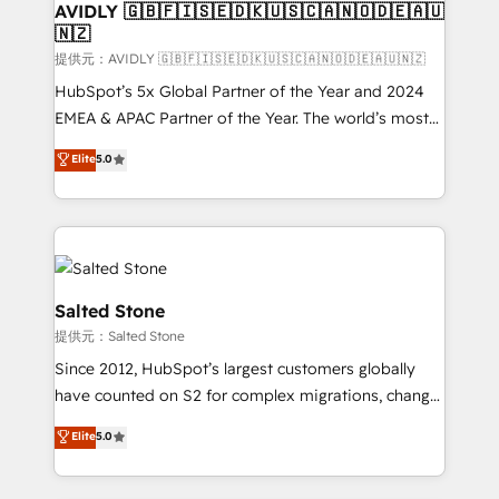
AVIDLY 🇬🇧🇫🇮🇸🇪🇩🇰🇺🇸🇨🇦🇳🇴🇩🇪🇦🇺
🇳🇿
提供元：AVIDLY 🇬🇧🇫🇮🇸🇪🇩🇰🇺🇸🇨🇦🇳🇴🇩🇪🇦🇺🇳🇿
HubSpot’s 5x Global Partner of the Year and 2024
EMEA & APAC Partner of the Year. The world’s most
experienced and fully accredited HubSpot Solutions
Elite
5.0
Partner. 🚀 With 2,750+ HubSpot projects delivered
and 370+ specialists across EMEA, APAC and NAM,
we de-risk complex CRM programmes and
accelerate ROI across every HubSpot Hub. 🧭 From
multi-region migrations to AI-powered automation,
we turn complexity into clarity, human at global
Salted Stone
scale. 🏆 HubSpot’s CEO called us “the partner of the
提供元：Salted Stone
future.” Others agree it is proof of trust built through
Since 2012, HubSpot’s largest customers globally
measurable impact.
have counted on S2 for complex migrations, change
management, systems integration, and creative
Elite
5.0
solutions that deliver measurable impact and
transform brand experiences As one of the few full-