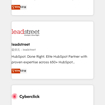
for responsible AI adoption. As a HubSpot Elite
(RevOps) services to boost B2B sales and growth.
Elite
5.0
Partner and ISO 27001:2022 certified consultancy,
As a top HubSpot Elite Partner, we specialize in
we blend strategy, creativity, and technology to help
custom HubSpot CRM solutions. Our experts design,
organisations scale smarter and grow stronger.
implement, and optimize systems to enhance user
experience, functionality, and adoption across sales,
marketing, and service teams. From setup to
refinement, we streamline workflows, improve lead
management, and speed up deal closures. With 500+
leadstreet
projects completed, our Agile approach ensures your
提供元：leadstreet
HubSpot CRM drives measurable results. Our
HubSpot. Done Right. Elite HubSpot Partner with
RevOps services align your sales, marketing, and
proven expertise across 650+ HubSpot
customer success teams for peak performance. We
implementations. With 12+ years of HubSpot
Elite
5.0
optimize the revenue lifecycle—lead generation to
experience, we help you use the HubSpot platform
retention—by refining processes and eliminating
to its fullest capacity, improve your current HubSpot
inefficiencies. Using HubSpot tools and data-driven
website, or build your new one.
strategies, we create scalable solutions that
maximize profitability and adapt to your goals.