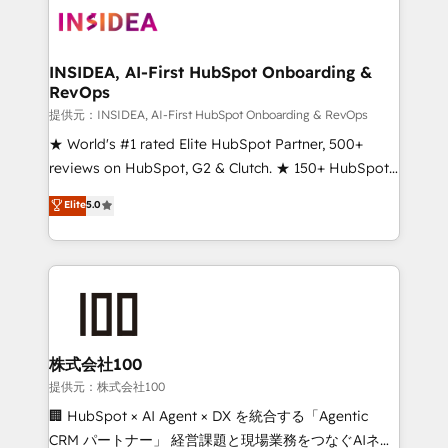
INSIDEA, AI-First HubSpot Onboarding &
RevOps
提供元：INSIDEA, AI-First HubSpot Onboarding & RevOps
★ World's #1 rated Elite HubSpot Partner, 500+
reviews on HubSpot, G2 & Clutch. ★ 150+ HubSpot
Certified Experts & Trainers across the team ★
Elite
5.0
1,500+ implementations across five continents ★ AI-
First, RevOps-led, Onboarding obsessed ★
Company of the Year 2024/25 INSIDEA helps
growing companies turn HubSpot into a revenue
engine. We onboard your team, migrate your data,
and build AI-powered workflows that drive adoption
from week one, in your time zone. What we do ➤
株式会社100
Onboarding: Live in weeks, with workflows built
提供元：株式会社100
around your business, not a template. ➤ Migration:
🏢 HubSpot × AI Agent × DX を統合する「Agentic
Move from any legacy CRM. Zero downtime, full data
CRM パートナー」 経営課題と現場業務をつなぐAIネイ