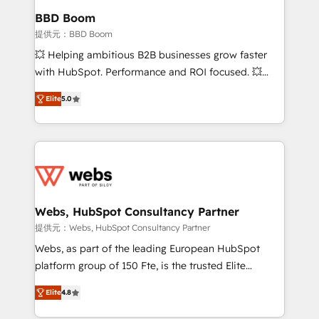
Custom APIs and third-party integrations 📈 End-to-
BBD Boom
End Revenue Acceleration • Lifecycle marketing and
提供元：BBD Boom
pipeline growth programs • Sales enablement tools
💥 Helping ambitious B2B businesses grow faster
and CRM optimization • Retention strategies with
with HubSpot. Performance and ROI focused. 💥
customer journey mapping 🏅 Elite-Level HubSpot
BBD Boom is the HubSpot partner that can help you
Execution • 750+ onboardings and 2,000+
Elite
5.0
to HubSpot Better. We work with your teams to
implementations • Deep expertise across marketing,
solve all your HubSpot challenges and improve user
sales, and service hubs • Built-in flexibility for
adoption, sales process and marketing results.
startups to global brands
Services 📚 Onboarding your team to HubSpot for
the first time 🔧 Designing and optimising your
HubSpot set-up for better results 🌐 Website design
and build using HubSpot 🔌 Integrating HubSpot
Webs, HubSpot Consultancy Partner
with other systems 🎓 Training your teams to be
提供元：Webs, HubSpot Consultancy Partner
HubSpot pros 📊 Lead generation services using
Webs, as part of the leading European HubSpot
HubSpot Why us? - SIX HubSpot Accreditations -
platform group of 150 Fte, is the trusted Elite
awarded by HubSpot after a rigorous process for
HubSpot CRM Partner offering you a roadmap on
CRM, Solutions Architecture, Onboarding , Data
Elite
4.8
maximizing EBITDA and achieving Commercial
Migration, Custom Integration & Platform
Excellence. With our targeted processes, we