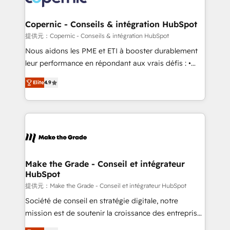
voice in your market, let’s talk.
Huble has built a track record that speaks for itself.
One company, one operating model, delivering
Copernic - Conseils & intégration HubSpot
across offices and consulting teams in the UK, USA,
提供元：Copernic - Conseils & intégration HubSpot
Canada, Germany, France, Belgium, Singapore, and
Nous aidons les PME et ETI à booster durablement
South Africa. Certified compliant with ISO/IEC
leur performance en répondant aux vrais défis : •
27001:2022 and ISO 9001:2015 across all seven
Intégration de HubSpot avec d’autres outils (ERP,
international offices and 175+ employees.
Elite
4.9
téléphonie, etc.) • Alignement des équipes grâce à un
outil et des données partagées • Amélioration de la
collecte et de l’analyse des données pour des
décisions éclairées • Optimisation de l’efficacité et
de la productivité des équipes Notre équipe de 30
consultants certifiés HubSpot aborde chaque projet
avec un engagement total, alignant processus
Make the Grade - Conseil et intégrateur
HubSpot
métiers et technologie, et guidant vos équipes à
travers le changement, tout en centrant vos objectifs
提供元：Make the Grade - Conseil et intégrateur HubSpot
d’entreprise. Grâce à une méthodologie éprouvée
Société de conseil en stratégie digitale, notre
auprès de plus de 400 clients, nous comprenons
mission est de soutenir la croissance des entreprises
rapidement vos enjeux et intégrons parfaitement
B2B à travers l’acquisition de nouveaux clients,