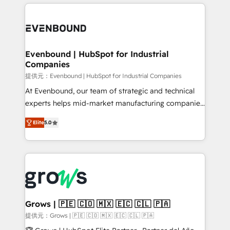
experience with CRM, Marketing, Sales & Service
Who We Serve Revenue teams, marketing leaders,
implementations - 500+ successful onboardings -
and sales ops at mid-market companies ready to
Own back-end developers - Complex data
move beyond spreadsheets into unified systems
migrations (e.g. Salesforce, MS Dynamics, Perfect
that drive real business results.
View, SuperOffice) - Custom integrations (e.g. MS
Evenbound | HubSpot for Industrial
Companies
Business Central, Navision, AX, SAP, Exact, AFAS) We
focus on growing B2B companies in the SME sector
提供元：Evenbound | HubSpot for Industrial Companies
such as manufacturing, SaaS, business services and
At Evenbound, our team of strategic and technical
wholesaler companies. As an experienced HubSpot
experts helps mid-market manufacturing companies
partner, we know how important user adoption is.
achieve real growth. We specialize in delivering
Elite
5.0
That's why we have developed a step-by-step
tailored solutions that drive results by leveraging
implementation process that focuses on user
HubSpot’s platform and data to fuel success.
adoption. We’re experts on connecting data,
Technical Solutions: - HubSpot Technical Consulting -
technology and people with each other. Together we
HubSpot CRM Implementation - HubSpot
strive for optimal customer processes and
Onboarding - Data Migration & Integrations -
experiences. Systony – We believe you can grow!
Technical Audit & Optimization Strategic Solutions: -
Revenue Operations - Inbound Marketing -
Grows | 🇵🇪 🇨🇴 🇲🇽 🇪🇨 🇨🇱 🇵🇦
Outbound Marketing - HubSpot CMS Website
提供元：Grows | 🇵🇪 🇨🇴 🇲🇽 🇪🇨 🇨🇱 🇵🇦
Design & Development We empower our clients to