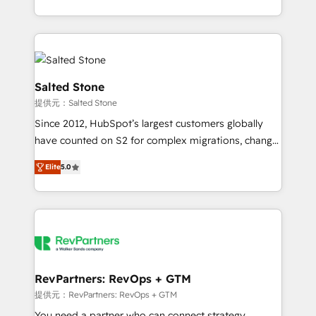
revenue maturity model - delivering the right
and 370+ specialists across EMEA, APAC and NAM,
improvements at the right time so operations
we de-risk complex CRM programmes and
evolve strategically and sustainably as the business
accelerate ROI across every HubSpot Hub. 🧭 From
grows.
multi-region migrations to AI-powered automation,
we turn complexity into clarity, human at global
Salted Stone
scale. 🏆 HubSpot’s CEO called us “the partner of the
提供元：Salted Stone
future.” Others agree it is proof of trust built through
Since 2012, HubSpot’s largest customers globally
measurable impact.
have counted on S2 for complex migrations, change
management, systems integration, and creative
Elite
5.0
solutions that deliver measurable impact and
transform brand experiences As one of the few full-
service creative agencies in the HubSpot
ecosystem, we blend strategy, technology, & award-
winning design to build scalable, globally
regionalized HubSpot websites, integrated
marketing campaigns, & RevOps frameworks that
RevPartners: RevOps + GTM
fuel long-term success We connect the entire
提供元：RevPartners: RevOps + GTM
customer lifecycle through seamless integrations,
You need a partner who can connect strategy,