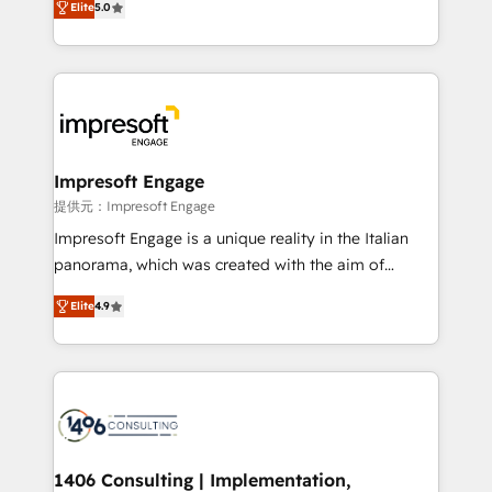
Elite
5.0
revenue-generation strategies for clients through
complete integration of core business processes
and systems (such as ERP and e-commerce
platforms) with HubSpot, driving efficiency and
results. 🎯 We present a solution-centric approach
and we're focused on HubSpot. We work with some
of HubSpot's most important customers to generate
Impresoft Engage
value from the platform in the long term. 🤖 We have
提供元：Impresoft Engage
worked 400+ HubSpot customers across industries
Impresoft Engage is a unique reality in the Italian
but specialise in the more complex projects where
panorama, which was created with the aim of
data migration, AI, and systems integrations
putting Customer Experience at the center by
represent key aspects of the project's success.
Elite
4.9
creating digital environments capable of integrating
people, processes and data. We offer the best
digital solutions on the market, ranging from CRM
processes and technologies to digital strategy, from
marketing automation to online and offline sales
processes through Customer Service Management,
allowing companies to optimize processes and meet
1406 Consulting | Implementation,