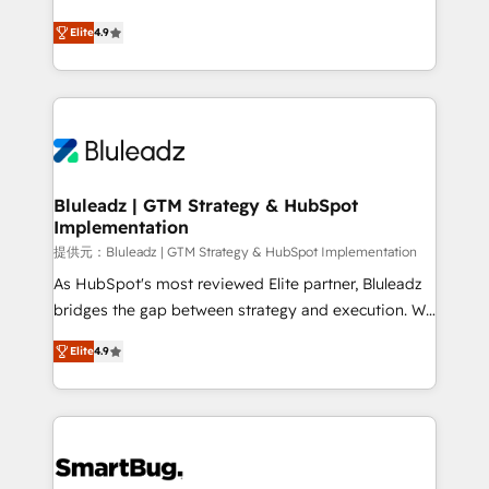
integrity. ➤ Implementation: Configure HubSpot to
ティブ・エージェンシーとして、HubSpot Eliteの実装
run your revenue process. Sales, marketing, and
Elite
4.9
力で顧客フロント業務を再設計します。 💡 100inc は何
service wired together. ➤ AI and Integrations: Layer
をする会社か？ HubSpotを共通基盤に、AIエージェン
Breeze AI, custom agents, and APIs to remove
トを組み込んだ顧客フロント業務（マーケティング・営
manual work. ➤ Ongoing Management: Monthly
業・CS）を組織全体で設計・実装する日本のAIネイテ
tune-ups, feature rollouts, adoption coaching. Buying
ィブ・エージェンシーです。事業部・グループ会社・部
HubSpot, switching to it, or reviving a stale portal?
門が分立する組織で、データと業務プロセスのサイロ化
We are built for the work.
を、CRMを軸とした全社共通基盤に再構築します。意
Bluleadz | GTM Strategy & HubSpot
Implementation
思決定者・PMO・現場担当者に並走します。 1️⃣
HubSpot導入・活用支援 顧客データの一元化から、
提供元：Bluleadz | GTM Strategy & HubSpot Implementation
GTMの見える化・自動化まで。全Hub統合運用、デー
As HubSpot's most reviewed Elite partner, Bluleadz
タ品質設計、グループ横断のCRM統合に対応します。
bridges the gap between strategy and execution. We
2️⃣ AIエージェント組織構築 営業・マーケティング業務
don't just "set up tools" — we install the GTM
Elite
4.9
の一部をAIが自律実行する組織への移行を設計・実装。
Operating System (GTM OS) to align your leadership
Breeze・Claude等をHubSpotと連携させ、役割定義・
and engineer a portal that drives predictable
運用ルール・成果指標まで含めて設計します。 3️⃣ 全社
revenue velocity. 🚀 GTM Strategy & Alignment
DX × AI推進のPMO伴走支援 複数部門をまたぐDX×AI変
Workshops & Sprints: Identify "Valleys of Death"
革を、構想から実装・定着までPMOとして主導。「設
stalling growth. Fix your ICP, Math, and Story to stop