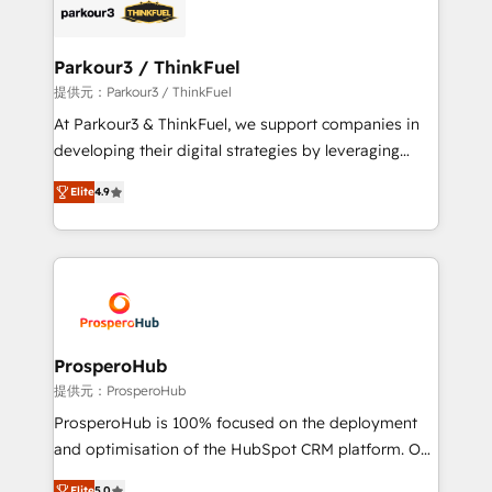
strategies that integrate data-driven marketing,
automation, and revenue intelligence to help
companies scale faster and smarter. 🔹 BOOMS:
Parkour3 / ThinkFuel
Demand generation for all your buyers With BOOMS,
提供元：Parkour3 / ThinkFuel
you invest in 100% of your buyers, accelerating your
At Parkour3 & ThinkFuel, we support companies in
growth and positioning yourself as an undisputed
developing their digital strategies by leveraging
leader. 🔹 BOOST: Optimize your digital
technologies and automating their marketing and
transformation process A methodology designed to
Elite
4.9
sales processes to generate growth. Our offer spans
implement HubSpot effectively and optimize your
from Strategy to Operations. We specialize in CRM
digital processes. 🔹 Trusted by Industry Leaders
onboarding and implementation, web design, sales
With an average rating of 4.9/5 and a proven track
& marketing automation, and digital marketing. With
record of business transformation, our growth-first
extensive experience working with tech companies
approach has helped brands dominate their
and manufacturers since 2002, we are committed to
markets.
empowering our clients and developing their
ProsperoHub
autonomy. Get to grips with HubSpot through
提供元：ProsperoHub
guided implementation and seamless integration of
ProsperoHub is 100% focused on the deployment
the CRM platform into your digital ecosystem. Would
and optimisation of the HubSpot CRM platform. Our
you like support in deploying your inbound
highly experienced team of solutions experts will
Elite
5.0