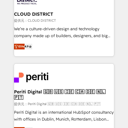
end solutions that integrate CRM, AI automation,
inbound and loop marketing, content, and digital
CLOUD DISTRICT
creativity. Our multicultural team works in Spanish,
提供元：CLOUD DISTRICT
Portuguese, and English to design scalable strategies
We’re a culture-driven design and technology
that drive measurable growth. 🌎 Highlights: • 10+
company made up of builders, designers, and big
years as a HubSpot partner. • 2023 Impact Awards:
thinkers. We blend strategy, design, and
Platform Migration Excellence. • Top 3 Partner of the
Elite
4.9
development—always fueled by curiosity—to turn
Year LATAM 2022, 2023, 2024, 2025. • Partner of the
ideas, opportunities, and challenges into meaningful
Year 2024. • Organizer of Aliados.ai (AI, marketing &
experiences. To us, technology is more than just
tech global congress). 👉 Ready to scale your
code; it’s about creating things that are useful, cool,
business with HubSpot? Let Cebra’s experts help
and—most importantly—simple. That’s why we lean
you grow faster, smarter, and with impact.
into bold ideas and shape them into thoughtful
products and strategies that actually make a
Periti Digital 🇬🇧 🇺🇸 🇮🇪 🇨🇦 🇩🇪 🇳🇱
🇵🇹
difference.
提供元：Periti Digital 🇬🇧 🇺🇸 🇮🇪 🇨🇦 🇩🇪 🇳🇱 🇵🇹
Periti Digital is an international HubSpot consultancy
with offices in Dublin, Munich, Rotterdam, Lisbon
and New York. 🔎 We are focused on enhancing