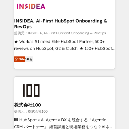
INSIDEA, AI-First HubSpot Onboarding &
RevOps
提供元：INSIDEA, AI-First HubSpot Onboarding & RevOps
★ World's #1 rated Elite HubSpot Partner, 500+
reviews on HubSpot, G2 & Clutch. ★ 150+ HubSpot
Certified Experts & Trainers across the team ★
Elite
5.0
1,500+ implementations across five continents ★ AI-
First, RevOps-led, Onboarding obsessed ★
Company of the Year 2024/25 INSIDEA helps
growing companies turn HubSpot into a revenue
engine. We onboard your team, migrate your data,
and build AI-powered workflows that drive adoption
from week one, in your time zone. What we do ➤
株式会社100
Onboarding: Live in weeks, with workflows built
提供元：株式会社100
around your business, not a template. ➤ Migration:
🏢 HubSpot × AI Agent × DX を統合する「Agentic
Move from any legacy CRM. Zero downtime, full data
CRM パートナー」 経営課題と現場業務をつなぐAIネイ