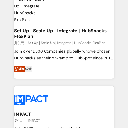
HubSpot development: websites, custom modules,
the difference — reach out to see how AI + HubSpot
integrations - Marketing & sales solutions: digital
can transform your business.
marketing, advertising, campaigns, content and
design We connect people, data and technology to
improve customer experiences. With our bright
Set Up | Scale Up | Integrate | HubSnacks
FlexPlan
people, exciting ideas and can-do mentality, we
ensure revenue growth on a daily basis. So tell us
提供元：Set Up | Scale Up | Integrate | HubSnacks FlexPlan
your challenge; our passionate and growth driven
Join over 1,500 Companies globally who've chosen
team of 100+ experts is ready for you! Driving digital
HubSnacks as their on-ramp to HubSpot since 2014
growth | www.brightdigital.com
Simple pay-as-you-go plans that accelerate value...
Elite
4.9
1️⃣ Set Up | Onboarding New or Check-fixing existing
HubSpot portals 2️⃣ Scale Up | 100% HubSpot Task
Execution... Global 24/7 ... All Experts 3️⃣ Integrate |
your entire Tech Stack with Custom Integrations
Slash months from your API Integration project... ⬅️
Click "Contact Business" ⬅️ to access 150+ Kickstart
Integration templates that put HubSpot in the center
IMPACT
of your tech stack, syncing... 🛍️ Shopify or
提供元：IMPACT
WooCommerce 💲 Stripe or Paypal 💰 Sage or