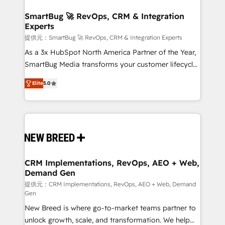
定の代行ではなく、設計の責任」を引き受け、部門横断
"accelerating a mess." ⚙️ Elite Engineering & AI
の統合・浸透・変革管理を実行します。 ▸ CMS戦略設
Scalable Architecture: Zero-technical-debt setup
SmartBug 🚀 RevOps, CRM & Integration
計・構築：リード獲得・CVR・SEOを前提にした情報設
Experts
across all Hubs, validated by our 7 HubSpot
計・導線設計・テンプレート設計をContent Hubで一体
Accreditations. AI-Powered RevOps: Breeze AI,
提供元：SmartBug 🚀 RevOps, CRM & Integration Experts
提供。 ▸ 既存CRM・MAからの移行支援：Salesforce・
custom AI agents, and high-integrity migrations for
As a 3x HubSpot North America Partner of the Year,
Marketo・Pardot等からの移行、カスタム設計、履歴
total reporting clarity. Security & Compliance: SOC 2
SmartBug Media transforms your customer lifecycle
データ移行と活用設計まで。 ▸ AEO対応：ChatGPT・
Type I and HIPAA attested for enterprise-grade data
into a revenue engine. Our unified ecosystem
Perplexity等のAI検索からの流入・引用を前提にコンテ
Elite
5.0
security. 🏆 Why Bluleadz? GTM OS Partner | 16+
includes specialized divisions Globalia (AI &
ンツとサイト構造を最適化。 🏆 なぜ100incを選ぶの
Years Experience | 1,000+ Five-Star Reviews
Software) and Point Success Media (Paid Media),
か？ ✓ HubSpot Eliteパートナー認定 ✓ HubSpotアワ
making this the official home for all three brands. 🔄
ード受賞・HUGリーダー ✓ ISO27001:2022 /
Implementation & Integration - Seamless migrations
ISO9001:2015 取得 ✓ 400社以上の導入実績 ✓
and system integrations powered by Globalia’s
HubSpot大百科 出版 CRM・AI活用に関するご相談、現
technical development team. - 19 HubSpot-certified
状整理の壁打ちなど、構想段階からお気軽にお問い合わ
trainers to drive platform adoption. 📈 Revenue
CRM Implementations, RevOps, AEO + Web,
せください。
Demand Gen
Generation - Full-funnel marketing and high-
performance advertising via Point Success Media. -
提供元：CRM Implementations, RevOps, AEO + Web, Demand
Gen
Expert deployment of Breeze AI and custom agents
New Breed is where go-to-market teams partner to
to automate growth. 🏆 Elite Excellence - 8 platform
unlock growth, scale, and transformation. We help
accreditations and deep HIPAA-compliance