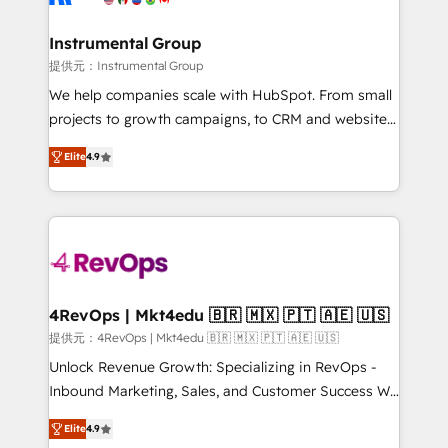
agency for a growth problem. Hire a partner built to
🤝HubSpot Premier Integration partner 🤝Google
solve both.
Premier Partner 2023 🌟5 HubSpot Accreditations 🌟
Instrumental Group
Won HubSpot Theme Challenge 2021 🌟INBOUND’19
提供元：Instrumental Group
HubSpot Rising Star Why us? Harnessing the full
We help companies scale with HubSpot. From small
potential of the powerful HubSpot CRM. ✔️A team of
projects to growth campaigns, to CRM and websites.
HubSpot experts backed by over 10+ years of
Hire an agency that's experienced in every inch of
HubSpot experience ✔️Flexible pricing models —
Elite
4.9
HubSpot and willing to work hand-in-hand with your
Hourly-fee (assigned one Dedicated HubSpot
team to simplify the complex and build a better
Admin); Monthly-fee (HubSpot Admin + Project
experience for your team and customers.
Manager); and Fixed Project Cost (as per
requirement). ✔️Helped over 25,000+ customers so
far with our HubSpot solutions. ✔️Bespoke apps &
on-demand bundle services. Connect with us today!
4RevOps | Mkt4edu 🇧🇷 🇲🇽 🇵🇹 🇦🇪 🇺🇸
提供元：4RevOps | Mkt4edu 🇧🇷 🇲🇽 🇵🇹 🇦🇪 🇺🇸
Unlock Revenue Growth: Specializing in RevOps -
Inbound Marketing, Sales, and Customer Success We
specialize in driving revenue growth for companies
Elite
4.9
across industries through tailored marketing, sales,