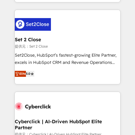
casos de uso: cada uno resuelve un problema
HubSpot an experience you LOVE!
concreto de tu operación en HubSpot. La entrega
toma de 1 a 3 semanas por caso, abordamos varios
en paralelo cuando tiene sentido, y siempre
confirmamos resultados antes de seguir avanzando.
Empiezas a ver resultados antes de que termine el
Set 2 Close
mes. 🏆 HubSpot Partner of the Year 2022, máximo
提供元：Set 2 Close
reconocimiento del ecosistema. Elite Solutions
Set2Close, HubSpot’s fastest-growing Elite Partner,
Partner, el nivel más alto. +700 clientes
excels in HubSpot CRM and Revenue Operations
implementados en LATAM, Marcas como Hyatt,
(RevOps) services to boost B2B sales and growth.
Hospital ABC, Hogares Unión, Yves Rocher,
Elite
5.0
As a top HubSpot Elite Partner, we specialize in
MacStore, Café Britt, Bella Piel, confiaron en
custom HubSpot CRM solutions. Our experts design,
nosotros para impulsar la eficiencia de sus procesos
implement, and optimize systems to enhance user
en HubSpot. No necesitas tener todas las
experience, functionality, and adoption across sales,
respuestas para empezar. Te ayudamos a identificar
marketing, and service teams. From setup to
el primer caso de uso que más impacto te dará.
refinement, we streamline workflows, improve lead
Solo continúas si ves valor real en los primeros 14
management, and speed up deal closures. With 500+
Cyberclick | AI-Driven HubSpot Elite
días.
Partner
projects completed, our Agile approach ensures your
HubSpot CRM drives measurable results. Our
提供元：Cyberclick | AI-Driven HubSpot Elite Partner