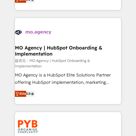
marketing strategy? We'll provide support tailored
ensure that you achieve maximum adoption and
to your needs and sales objectives. With 125+
ROI from your HubSpot investment. Use our
certifications, we are part of the most certified
extensive HubSpot, sales, marketing, service and
Canadian agencies, and we both hold Onboarding
integrations expertise to lead your team on their
Accreditations. Based in Canada (coast to coast), our
HubSpot journey, design and implement your
services are offered in both English & French.
processes and skilfully bring your revenue
infrastructure to life. Our collaborative approach
MO Agency | HubSpot Onboarding &
Implementation
keeps you in control whilst we plan and support the
route to your revenue goals. We have successfully
提供元：MO Agency | HubSpot Onboarding &
Implementation
supported over 500 organisations with HubSpot
MO Agency is a HubSpot Elite Solutions Partner
implementation, optimisation, training, and
offering HubSpot implementation, marketing
adoption assurance. Our tried and tested Roadmap
automation, CRM and RevOps consulting, B2B SEO,
methodology will ensure that you receive the best
Elite
5.0
paid media, content marketing, AEO and GEO (AI
deployment experience possible. Whether you are
search optimisation), and HubSpot Content Hub and
new to HubSpot or seeking to turn around a poor
WordPress development. We work with enterprise
install, our team have the change management
and growth-led companies across technology,
expertise to deliver the solutions you need.
professional services, financial services and
industrial sectors. Offices in Johannesburg, Cape