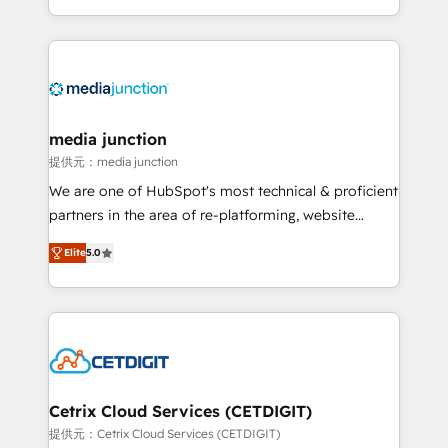
and customer success strategies, utilizing RevOps
methodologies. As Latin America's largest HubSpot
partner and a global leader in education market, we
offer unparalleled insights. Operating in five
countries—Brazil, UAE (Abu Dhabi/Dubai/Sharjah),
Mexico, USA, and Portugal—we've executed over a
media junction
hundred successful operations. Our approach,
提供元：media junction
rooted in RevOps principles, integrates analysis,
We are one of HubSpot's most technical & proficient
training, planning, and qualification. Leveraging
partners in the area of re-platforming, website
technology, data analytics, CRM optimization, and
design & development. We specialize in multi-hub
inbound marketing tactics, we focus on
Elite
5.0
implementations for mid-market & enterprise
understanding, nurturing, and converting leads.
companies. We are woman-owned, powered by
Partner with us to unlock your business's full
coffee, and we ❤️ dogs. We produce award-winning
potential and achieve sustained growth in today's
work for our clients. 🏆2023 Technical Expertise
competitive market.
Impact Award 🏆2022 Technical Expertise Impact
Award 🏆2022 Platform Migration Excellence Impact
Award 🏆2020 Elite Solutions Partner 🏆2019
Cetrix Cloud Services (CETDIGIT)
Integrations HubSpot Impact Award 🏆2019
提供元：Cetrix Cloud Services (CETDIGIT)