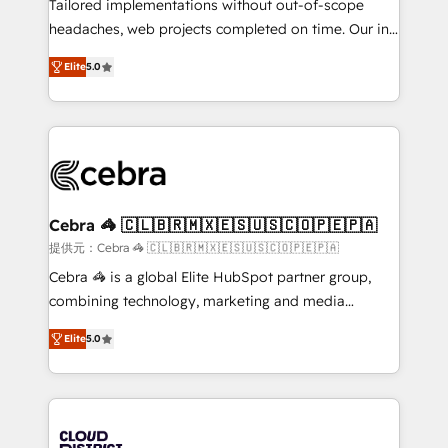
for better adoption. 🔹 Custom Solutions: Build
Tailored implementations without out-of-scope
tailored apps, workflows, and configurations. We are
headaches, web projects completed on time. Our in-
SOC 2 Type II and ISO 27001 certified, reinforcing
house team of certified CRM architects, experts,
Elite
5.0
our commitment to data security and compliance. At
developers, designers, and marketers handles all
OneMetric, we help revenue teams focus on the
aspects of your HubSpot. ✨ 400+ global clients ✨
OneMetric that matters most: revenue.
100+ seamless migrations from 15+ different CRMs
✨ 100,000+ hours in HubSpot projects, 75+ full Hub
implementations, and 5,000+ pages ✨ CS: Clients
generating 7-digit MRR from inbound campaigns ✨
CS: 245% organic growth & +751% new visitors for a
Cebra 🦓 🇨🇱🇧🇷🇲🇽🇪🇸🇺🇸🇨🇴🇵🇪🇵🇦
full-funnel HubSpot project ✨ CS: 415% conversion
提供元：Cebra 🦓 🇨🇱🇧🇷🇲🇽🇪🇸🇺🇸🇨🇴🇵🇪🇵🇦
boost with a new HubSpot site Recognized leaders:
Cebra 🦓 is a global Elite HubSpot partner group,
🏆 HubSpot Platform Migration Impact Award 🏆
combining technology, marketing and media
Clutch HubSpot Global Leader 🏆 Finalist: HubSpot
expertise across Latin America and Southern
Inbound Campaign of the Year 🏆 Gold AVA Digital
Elite
5.0
Europe, with teams across 7 countries. Born in Chile,
Award for Best Website 🌟 Accreditations: CRM
we combine local insight with international reach to
Implementation, HubSpot Content Experience, CRM
help businesses grow through technology, creativity,
Data Migration & Custom Integration
AI and strategy. For over 12 years, we’ve delivered
500+ HubSpot implementations, building end-to-