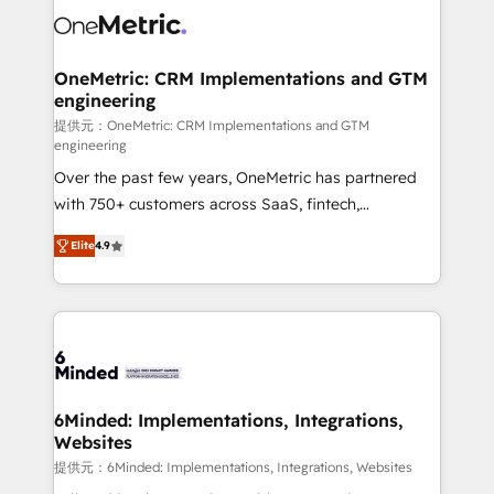
Implementation & Migration · Native & Custom
Integrations · Custom Development · CPQ & FSM ·
Reporting & Analytics · GTM Architecture · Sales &
OneMetric: CRM Implementations and GTM
engineering
Marketing Enablement If you’re ready to elevate
HubSpot from “just your CRM” to your growth
提供元：OneMetric: CRM Implementations and GTM
engineering
infrastructure—let’s talk.
Over the past few years, OneMetric has partnered
with 750+ customers across SaaS, fintech,
healthcare, real estate, and other industries. With
Elite
4.9
150+ HubSpot-certified experts, we deliver scalable
solutions to complex GTM and RevOps challenges.
Our Expertise 🔹 Onboarding & Implementation:
Accredited HubSpot Partner, ensuring smooth setup
tailored to your GTM motion. 🔹 Migrations: Move
from other CRMs to HubSpot without data loss or
downtime. 🔹 RevOps Strategy: Align teams,
6Minded: Implementations, Integrations,
Websites
processes, and data to drive revenue efficiency. 🔹
Integrations: Connect HubSpot with your tech stack
提供元：6Minded: Implementations, Integrations, Websites