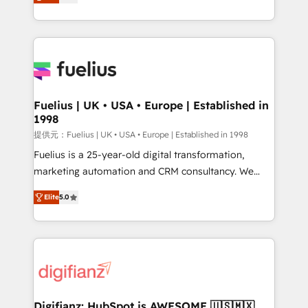
implement the platform into complex business
𝘴𝘶𝘱𝘦𝘳 𝘳𝘦𝘴𝘱𝘰𝘯𝘴𝘪𝘷𝘦)
environments, optimise what you've got and make
sure you can actually use it, build your website in
HubSpot or create an inbound marketing strategy
for you and execute it on HubSpot. We are on the
G-Cloud 14 CCS (Crown Commercial Service)
framework, meaning we've been accredited by
Fuelius | UK • USA • Europe | Established in
1998
HubSpot and vetted by the CCS, which means we
can support public sector companies as well the
提供元：Fuelius | UK • USA • Europe | Established in 1998
other ones listed in our profile. Our services: -
Fuelius is a 25-year-old digital transformation,
HubSpot implementation - HubSpot CMS website
marketing automation and CRM consultancy. We
build We can do lots of things. But everything we do
enable mid-market and enterprise clients to
Elite
5.0
is there for you to: - Grow revenue, and run your
maximise their return from digital and fuel their
business more efficiently - Build stronger
growth. We modernise platforms, streamline
relationships with customers - Make better
operations that are causing inefficiencies, improve
decisions with data - Find a new voice and reach
customer experiences, integrate systems, and
more people - Get the most out of your HubSpot
supercharge revenue operations Key services: • CRM
investment
Implementation • Systems Integration • Digital
Transformation / Web Development • RevOps &
Digifianz: HubSpot is AWESOME 🇺🇸🇲🇽