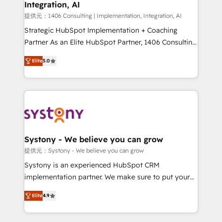
Integration, AI
the needs of the customer. We are part of Impresoft
Group, a group of specialized and complementary
提供元：1406 Consulting | Implementation, Integration, AI
companies that divide their offer into 4
Strategic HubSpot Implementation + Coaching
Competence Centers: Smart Manufacturing,
Partner As an Elite HubSpot Partner, 1406 Consulting
Customer First, Enabling Technologies & Security.
helps mid-market revenue teams transform how
Elite
5.0
The synergies generated by these integrations,
they sell, market, and serve. We don't just build your
together with the combination of talents, skills,
HubSpot—we teach your team to own it, then stay
solutions and services, have allowed the group to
to help you keep winning. What We Do ⚙️ CRM
build an unrivaled offering portfolio on the market
Implementations across Marketing, Sales, Service,
to accompany companies on their digital
Data & Content 📈 Sales & Marketing Alignment +
transformation journey.
Revenue Team Enablement 🤖 Breeze AI & Custom
Agent Creation 🔄 Custom Integrations & Data
Systony - We believe you can grow
Migration Why 1406 We become part of your team.
提供元：Systony - We believe you can grow
Your team learns while we build. We fix what others
Systony is an experienced HubSpot CRM
broke. Built for mid-market reality—practical
implementation partner. We make sure to put your
solutions that work with your actual headcount and
organization's needs and goals first and think along
constraints. By the Numbers 🏆 Top 1% of all
Elite
4.9
with your organization. We are only satisfied once
HubSpot partners 🔄 Top 5% globally in client
you are too. Why Systony? - 20+ years of
retention 📅 8+ years of consistent results since 2017