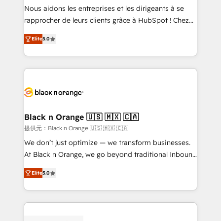
way for customers!" - Yamini Rangan, CEO of
Nous aidons les entreprises et les dirigeants à se
HubSpot “Our experience with the team at Blue Frog
rapprocher de leurs clients grâce à HubSpot ! Chez
has been nothing short of extraordinary. Their years
DIGITALISIM, nous avons l'intime conviction que la
of experience and quality of skilled staff has earned
Elite
5.0
réussite des entreprises passe par l’innovation web,
them a trusted reputation within the HubSpot
le marketing digital, et la relation client ! C'est
ecosystem as a reliable partner capable of delivering
pourquoi, nos experts sont à la fois capables de
remarkable experiences for our most sophisticated
gérer votre projet de création de site internet, votre
clients.” - Brian Garvey, VP, Solutions Partner
référencement, votre stratégie digitale et le pilotage
Program, HubSpot.
et l'intégration d'HubSpot ! Les grandes phases d'un
projet HubSpot avec DIGITALISIM : 🧽 Nettoyage,
Black n Orange 🇺🇸 🇲🇽 🇨🇦
migration et intégration des bases de données. 🚀
提供元：Black n Orange 🇺🇸 🇲🇽 🇨🇦
Développement des interfaces avec vos logiciels
We don’t just optimize — we transform businesses.
métiers ⚙️ Configuration de la plateforme HubSpot
At Black n Orange, we go beyond traditional Inbound
📈 Configuration de rapports et tableaux de bord 🤝
Marketing with our exclusive methodologies:
Book Process & Guidelines utilisateurs 🎓
Elite
5.0
BOOMS and BOOST. Together, they form a powerful
Formations des utilisateurs
combination that has driven success for over 800
businesses worldwide. As Elite HubSpot Partners, we
specialize in crafting high-performance growth