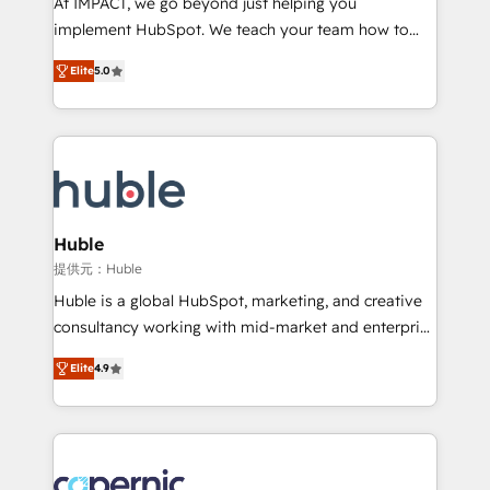
At IMPACT, we go beyond just helping you
Netsuite 🤖 Google or Microsoft ✍️ DocuSign or
implement HubSpot. We teach your team how to
PandaDoc 🌐 Avalara or Quaderno HubSnacks holds
master it. As the creators of the Endless Customers
the rare Advanced "Custom Integrations"
Elite
5.0
System™ (the next evolution of They Ask, You
Accreditation, securely sync data across... 🔄 any
Answer), we’re the only HubSpot partner built
apps, in any direction. Stuck on your old CRM..?
entirely around coaching and training. That means
Migrate | seamlessly off your old CRM onto a clean
we don’t do the work for you; we help you build the
new HubSpot portal with Advanced Website and
skills, processes, and internal team you need to
CRM Migrations using our in-house "HubScrub" Tool.
attract the right buyers, close deals faster, and grow
without outside dependencies. You’ll learn how to: •
Huble
Set up, audit, and organize your HubSpot portal •
提供元：Huble
Get your sales team fully using HubSpot • Track
Huble is a global HubSpot, marketing, and creative
pipeline and revenue across the entire buyer journey
consultancy working with mid-market and enterprise
• Build an in-house marketing team that drives
businesses. We go beyond implementation, shaping
growth • Create content and videos that attract
Elite
4.9
the strategy, processes, and teams that turn
buyers • Use AI to scale smarter Our coaching-led
HubSpot into a genuine growth engine. Named
approach works best for companies that are done
HubSpot's Global Partner of the Year in 2024,
with outsourcing and ready to build something that
consistently ranked among their top 5 partners
lasts. So if you're ready to become the most trusted
worldwide, and with over 15 years in the ecosystem,