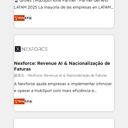
🏆 Grows | HubSpot Elite Partner · Partner del Año
reach their full potential by providing transparent,
LATAM 2025 La mayoría de las empresas en LATAM
relationship-driven support. With over 300 HubSpot
no tienen un problema de herramientas. Tienen un
certifications and accreditations, we deliver both the
Elite
4.9
problema de orden. Equipos desalineados, datos
technical know-how and strategic guidance you
dispersos y procesos que dependen de personas
need to succeed.
clave — no de sistemas. Eso frena el crecimiento,
aunque tengas buena tecnología y ganas de escalar.
⚙️ Grows ordena los procesos comerciales, alinea
marketing, ventas y servicio, e implementa HubSpot
de forma que genera resultados reales desde las
Nexforce: Revenue AI & Nacionalização de
Faturas
primeras semanas — no meses. 🤝 No entregamos
proyectos y nos vamos. Nos quedamos como
提供元：Nexforce: Revenue AI & Nacionalização de Faturas
socios estratégicos, ayudando a sostener y escalar
A Nexforce ajuda empresas a implementar otimizar
lo que construimos juntos. Porque crecer sin orden
e operar a HubSpot com mais eficiência e
no es crecer — es solo moverse rápido. 🌎
previsibilidade de receita. Combinamos Revenue
Elite
5.0
Operamos en Colombia, Perú, México, Ecuador,
Operations (RevOps) e Inteligência Artificial para
Chile, Panamá, Bolivia, Argentina y República
estruturar processos integrar sistemas organizar
Dominicana — con experiencia real en educación,
dados e automatizar operações. O objetivo é
retail, salud, banca, bienes raíces, construcción y
transformar a HubSpot em um verdadeiro sistema