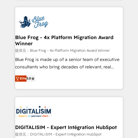
Enablement -Onboarded over 500 businesses to
strengthen your digital transformation and minimize
HubSpot -Top 1% of partners worldwide -In-house
costs. As HubSpot's Advanced Accredited CRM
team of 25+ experts Contact us today to help you
Implementation partner, we provide expertise to
get more from your investment in HubSpot.
drive your business forward. Since 2015 we are fully
www.bbdboom.com
dedicated to HubSpot and with an experienced
Blue Frog - 4x Platform Migration Award
Winner
team (50+), we work with reputable companies in
B2B sectors such as manufacturing, SaaS and
提供元：Blue Frog - 4x Platform Migration Award Winner
business services. We prepare a customized
Blue Frog is made up of a senior team of executive
business case that demonstrates the value and
consultants who bring decades of relevant, real
impact of your digital transformation, including a
world experience to our client engagements. "Blue
Elite
5.0
detailed financial rationale with a focus on ROI and
Frog is a top, trusted partner in HubSpot's
TCO. As a trusted extension of your team, we
ecosystem for a reason. Their team brings over a
believe in the power of partnership. Together, we
decade of experience to the table, along with deep
embark on a transformational journey that sets your
knowledge of the HubSpot platform and strategies
business up for long-term success. Unlock your
for driving growth. They are committed to helping
business. If not now, when?
our customers grow and finding solutions that fit
their unique business needs. We are thrilled to have
DIGITALISIM - Expert Intégration HubSpot
Blue Frog in the HubSpot ecosystem leading the
提供元：DIGITALISIM - Expert Intégration HubSpot