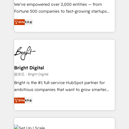
Marketing Enablement HubSpot Impact Award 🏆
We’ve empowered over 2,000 entities — from
2018 Website Design HubSpot Impact Award 🏆2017
Fortune 500 companies to fast-growing startups
Website Design HubSpot Impact Award 🏆2016
and nonprofits — to streamline operations, scale
Growth-Driven Design Agency of the Year 🏆2016
Elite
5.0
revenue, and unlock the full potential of HubSpot.
Sales Enablement HubSpot Impact Award 🏆2015
With deep technical and industry expertise, we fuse
Growth-Driven Design Agency of the Year 🏆2015
automation, integration, and AI innovation to deliver
Became the 5th Agency to reach Diamond 🏆2014
lasting impact. We specialize in: • Turnkey and end-
HubSpot COS Performance Award 🏆2014 HubSpot
to-end HubSpot implementations • Onboarding for
COS Design Award 🏆2013 HubSpot Marketplace
Sales, Service, Marketing & Content Hubs • AI voice
Provider of the Year 🏆2011 Became a HubSpot
and chat agents, predictive automation, and smart
Bright Digital
Partner 📆Founded in 1997
workflows • Salesforce + HubSpot integration •
提供元：Bright Digital
RevOps and AI-driven sales enablement • Website
Bright is the #1 full-service HubSpot partner for
design and CMS development • ERP integration: SAP,
ambitious companies that want to grow smarter.
NetSuite, Microsoft Dynamics, … • Data cleansing
From HubSpot onboarding, to training, from
and CRM migration from any platform •
Elite
4.9
developing a new website to lead generation and
Client/member portals built on HubSpot • Custom
digital marketing; we do it all (and with great
and complex integrations: SAM.gov, GovWin,
results)! In short, our services include: - HubSpot
QuickBooks, PandaDoc, ClickUp, Shopify, Mapsly,
consultancy: onboarding, training, data migration -
WooCommerce, BuilderTrend, and more Experience