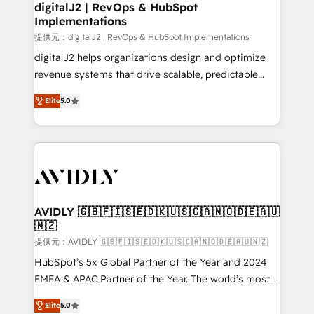
digitalJ2 | RevOps & HubSpot
Implementations
提供元：digitalJ2 | RevOps & HubSpot Implementations
digitalJ2 helps organizations design and optimize
revenue systems that drive scalable, predictable
growth. As a triple-accredited HubSpot Solutions
Elite
5.0
Partner, we specialize in both strategic RevOps
planning and hands-on technical execution - building
the operational foundation companies need to
thrive. Industries we specialize in: - Manufacturing -
Healthcare - Financial Services - Managed IT (MSP) -
Franchises - Professional Services - And more! How
we help: ✔️ Full HubSpot implementations and portal
AVIDLY 🇬🇧🇫🇮🇸🇪🇩🇰🇺🇸🇨🇦🇳🇴🇩🇪🇦🇺
🇳🇿
optimization ✔️ Data migrations, CRM architecture,
and reporting foundations ✔️ Custom integrations
提供元：AVIDLY 🇬🇧🇫🇮🇸🇪🇩🇰🇺🇸🇨🇦🇳🇴🇩🇪🇦🇺🇳🇿
and workflow automation ✔️ User adoption
HubSpot’s 5x Global Partner of the Year and 2024
programs, training, and enablement Through project-
EMEA & APAC Partner of the Year. The world’s most
based engagements and ongoing RevOps
experienced and fully accredited HubSpot Solutions
Elite
5.0
partnerships, we guide organizations through the
Partner. 🚀 With 2,750+ HubSpot projects delivered