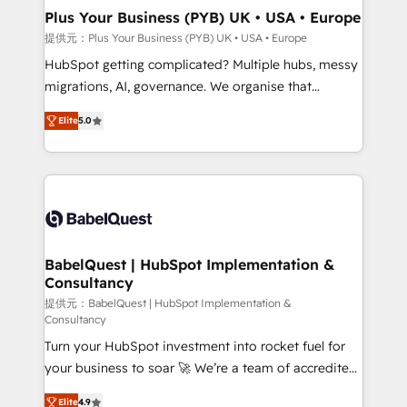
Town, Dubai & London. 500+ HubSpot CRM
Plus Your Business (PYB) UK • USA • Europe
implementations delivered. AI visibility coverage
提供元：Plus Your Business (PYB) UK • USA • Europe
across ChatGPT, Claude, Perplexity, Gemini and
HubSpot getting complicated? Multiple hubs, messy
Google AI Overviews. HubSpot Impact Award -
migrations, AI, governance. We organise that
Customer First HubSpot Impact Award - Integrations
complexity, so your team can put HubSpot to work...
Innovation HubSpot Impact Award - Platform
Elite
5.0
Welcome to our Profile! We help with: • CRM
Migration Excellence HubSpot Impact Award -
implementation, reports, workflows, and team
Platform Excellence 40+ full-time HubSpot
training • CRM migration from Salesforce, Pipedrive,
professionals. 100s of certifications and
Dynamics and others • Technical projects including
accreditations with HubSpot.
custom API integrations • AI governance for
HubSpot-centred operations A little about us: •
Boutique 'Elite' team of 12 • 150+ clients across Sales
BabelQuest | HubSpot Implementation &
Consultancy
Hub, Marketing Hub, Service Hub, Data Hub and
CMS • ISO/IEC 27001:2022, ISO 9001:2015, and ISO
提供元：BabelQuest | HubSpot Implementation &
Consultancy
42001:2023 certified - the AI management standard •
Turn your HubSpot investment into rocket fuel for
GuardHub: our AI governance framework, built on
your business to soar 🚀 We’re a team of accredited
ISO 42001 Ready for the next step? Click the 👈
HubSpot experts ready to help you. We can
'𝗖𝗼𝗻𝘁𝗮𝗰𝘁 𝗯𝘂𝘀𝗶𝗻𝗲𝘀𝘀' button to get in touch (𝘸𝘦'𝘳𝘦
Elite
4.9