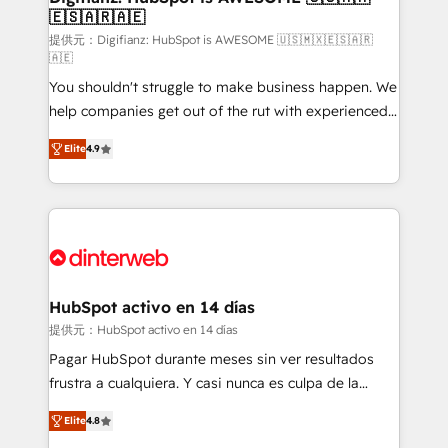
🇪🇸🇦🇷🇦🇪
Sales Consulting • Marketing Automation What
makes us different? 🚀 Top 0.5% of global HubSpot
提供元：Digifianz: HubSpot is AWESOME 🇺🇸🇲🇽🇪🇸🇦🇷
🇦🇪
agencies ⚙️ The strongest technical ability and
You shouldn't struggle to make business happen. We
integration capabilities 💼 Consultative, long-term
help companies get out of the rut with experienced,
partners who will embed ourselves into your
process-oriented teams implementing HubSpot
business, processes and systems 🏢 We specialise in
Elite
4.9
Marketing, Sales, Service, CMS and Operations Hub,
working with mid-market and enterprise
so selling and actually engaging with your customers
organisations, global organisations and those with
feels easy and pain-free. We are a top ranked
complex use cases 🏆 CRM Implementation,
HubSpot Elite Partner, winner of Rookie of the Year
Platform Enablement, Custom Integration and
and Customer First Awards, 4.9/5 rating in HubSpot
Onboarding Accredited 🔐 ISO27001 & ISO9001
Reviews and 4.9/5 rating in Clutch Reviews. Digifianz
Certified
helps the following industries: logistics & 3PL, home
HubSpot activo en 14 días
improvement & construction, branding and
提供元：HubSpot activo en 14 días
commercialization, real estate, health, education,
Pagar HubSpot durante meses sin ver resultados
SaaS, Software Dev & IT and consulting, make the
frustra a cualquiera. Y casi nunca es culpa de la
most out of their HubSpot experience operating in
herramienta: es del enfoque con el que se
the United States, EU, UAE, Mexico and Latin
Elite
4.8
implementó. Trabajamos con un catálogo de +80
America. From casual user to super fan: make