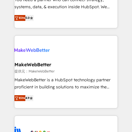
ensure long-term adoption with change-
systems, data, & execution inside HubSpot. We
management programs, and align marketing, sales,
bridge the gap where most agencies fall short by
and service to drive sustainable growth With 6 key
Elite
5.0
combining GTM strategy with technical execution to
HubSpot accreditations and experience across
solve the right problem with the right solution. As the
hundreds of organizations in dozens of industries,
only firm in the world to hold Elite Partner
there’s a good chance one of our globally integrated
Accreditations with both HubSpot and Clay, our
teams has worked with clients just like you Let’s
clients gain a unique advantage in CRM architecture,
explore whether S2 is the partner you’ve been
pipeline generation, data intelligence, and go-to-
looking for...and get your next big initiative moving!
market execution. Why B2B Businesses Choose RP: -
MakeWebBetter
Secure: Soc2 compliant 🛡️ - Pricing: Implementations
提供元：MakeWebBetter
starting at $1,5k 💵 - Speed: Launch in 14 days ⚡ -
MakeWebBetter is a HubSpot technology partner
Global: 75+ RPers across five continents 🌐 - Scale:
proficient in building solutions to maximize the
Largest organically grown & fastest tiering Elite
operational efficiency of HubSpot. The fastest-
HubSpot Partner 🪴 - Sales Hub: More
Elite
4.9
growing tech-enabler & facilitator, MakeWebBetter,
implementations than any other Partner 💻 -
hands you the blend of HubSpot expertise &
Migrations: We convert Salesforce addicts to
eminent solutions & integrations. Trust us to
HubSpot evangelists 🧡 Don't hire a marketing
streamline your HubSpot experience. 🚀HubSpot
agency for an Ops problem. Don't hire a technical
Elite Partners with 10+ years of HubSpot experience