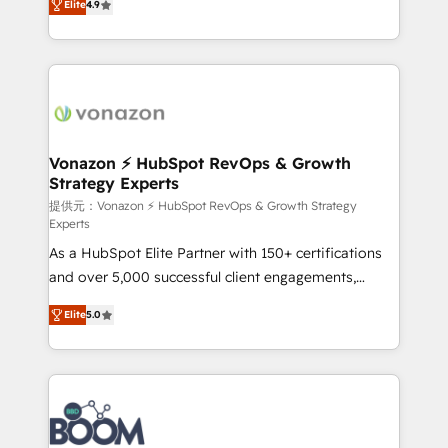
Elite
4.9
HubSpot dans votre organisation. Pour toute
l'intégration CRM et le développement des revenus
question technique ou besoin de structuration de
auprès de vos comptes existants. En France et à
votre projet HubSpot, contactez notre équipe pour
l'international, nous travaillons avec des ETI
un échange dédié.
ambitieuses, des grands groupes voulant aller au-
delà d’une simple transformation digitale et des
startups florissantes. Nos 3 grandes expertises sont :
➤ L’intégration de CRM et de méthodologie RevOps
Vonazon ⚡ HubSpot RevOps & Growth
Strategy Experts
pour aligner les équipes marketing, commerciales et
support client (data migration, synchronisation API,
提供元：Vonazon ⚡ HubSpot RevOps & Growth Strategy
Experts
audit et maintenance) ➤ La création de sites internet
As a HubSpot Elite Partner with 150+ certifications
de conversion qui transforment les visiteurs en
and over 5,000 successful client engagements,
opportunités d'affaires ➤ La mise en place de
Vonazon turns marketing complexity into
stratégies d'acquisition marketing (SEO, SEA,
Elite
5.0
measurable, scalable growth. From onboarding to
inbound, automatisation marketing, ABM, IA,
enterprise-grade campaigns, our in-house team
emailing) Informations clés : - 10 ans d'expérience -
builds scalable strategies that drive long-term
100+ intégrations CRM HubSpot réussies - 40
revenue. ⚙️ HubSpot Integration & Optimization •
experts conseil - 150 certifications HubSpot
Seamless CRM, CMS, and automation setup •
cumulées
Complex platform migrations and data cleanups •