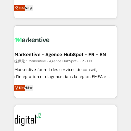
companies activate HubSpot’s AI-powered
expertise. - A team of 250+ experts dedicated to
Elite
5.0
customer platform and operationalize HubSpot’s
your resilient growth.
Loop Marketing framework through expert-led
services, smart agents, and purpose-built apps,
tailored to your business. Together, we unlock
results, fast. ⚙️CRM & RevOps: Align all Hubs to your
buyer journey for clean data, scalability, & reporting.
🎯Demand Gen & ABM: Drive pipeline with inbound,
Markentive - Agence HubSpot - FR - EN
ABM, AEO, SEO, & paid media. 👩‍💻Web Design:
提供元：Markentive - Agence HubSpot - FR - EN
Build high-performing websites with UX, messaging,
Markentive fournit des services de conseil,
& conversion strategy that drive results. 🤖AI
d'intégration et d'agence dans la région EMEA et
Strategy: Activate Breeze Agents, configure HubSpot
North America. Avec plus de 115 experts en
AI, & maximize AEO with tailored AI services. 🧩
Elite
4.9
marketing automation, Growth, Revops, CRM et
Integrations: Extend HubSpot with custom
webdesign. Markentive is both a consulting firm, a
integrations, hosting, & maintenance.
digital agency and an integrator. With over 115
experts in marketing automation, growth, revops,
CRM and webdesign (We focus on EMEA - USA
customers).