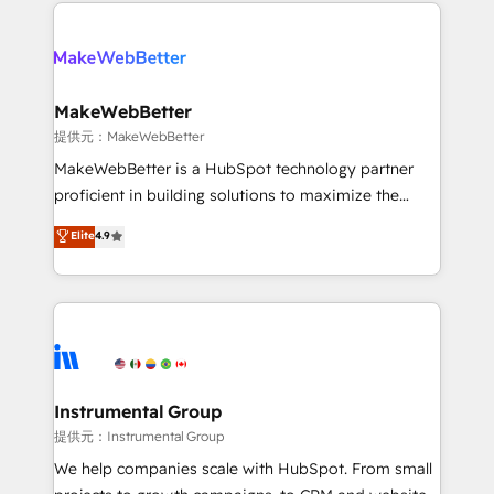
only firm in the world to hold Elite Partner
there’s a good chance one of our globally integrated
Accreditations with both HubSpot and Clay, our
teams has worked with clients just like you Let’s
clients gain a unique advantage in CRM architecture,
explore whether S2 is the partner you’ve been
pipeline generation, data intelligence, and go-to-
looking for...and get your next big initiative moving!
market execution. Why B2B Businesses Choose RP: -
MakeWebBetter
Secure: Soc2 compliant 🛡️ - Pricing: Implementations
提供元：MakeWebBetter
starting at $1,5k 💵 - Speed: Launch in 14 days ⚡ -
MakeWebBetter is a HubSpot technology partner
Global: 75+ RPers across five continents 🌐 - Scale:
proficient in building solutions to maximize the
Largest organically grown & fastest tiering Elite
operational efficiency of HubSpot. The fastest-
Elite
4.9
HubSpot Partner 🪴 - Sales Hub: More
growing tech-enabler & facilitator, MakeWebBetter,
implementations than any other Partner 💻 -
hands you the blend of HubSpot expertise &
Migrations: We convert Salesforce addicts to
eminent solutions & integrations. Trust us to
HubSpot evangelists 🧡 Don't hire a marketing
streamline your HubSpot experience. 🚀HubSpot
agency for an Ops problem. Don't hire a technical
Elite Partners with 10+ years of HubSpot experience
agency for a growth problem. Hire a partner built to
🤝HubSpot Premier Integration partner 🤝Google
solve both.
Premier Partner 2023 🌟5 HubSpot Accreditations 🌟
Instrumental Group
Won HubSpot Theme Challenge 2021 🌟INBOUND’19
提供元：Instrumental Group
HubSpot Rising Star Why us? Harnessing the full
We help companies scale with HubSpot. From small
potential of the powerful HubSpot CRM. ✔️A team of