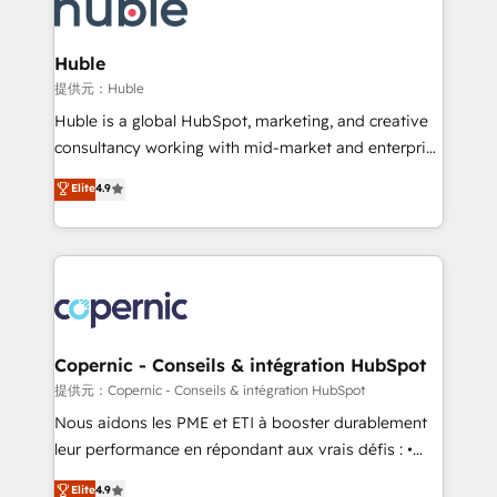
skills, processes, and internal team you need to
CRM Migrations using our in-house "HubScrub" Tool.
attract the right buyers, close deals faster, and grow
without outside dependencies. You’ll learn how to: •
Huble
Set up, audit, and organize your HubSpot portal •
提供元：Huble
Get your sales team fully using HubSpot • Track
Huble is a global HubSpot, marketing, and creative
pipeline and revenue across the entire buyer journey
consultancy working with mid-market and enterprise
• Build an in-house marketing team that drives
businesses. We go beyond implementation, shaping
Elite
4.9
growth • Create content and videos that attract
the strategy, processes, and teams that turn
buyers • Use AI to scale smarter Our coaching-led
HubSpot into a genuine growth engine. Named
approach works best for companies that are done
HubSpot's Global Partner of the Year in 2024,
with outsourcing and ready to build something that
consistently ranked among their top 5 partners
lasts. So if you're ready to become the most trusted
worldwide, and with over 15 years in the ecosystem,
voice in your market, let’s talk.
Huble has built a track record that speaks for itself.
One company, one operating model, delivering
Copernic - Conseils & intégration HubSpot
across offices and consulting teams in the UK, USA,
提供元：Copernic - Conseils & intégration HubSpot
Canada, Germany, France, Belgium, Singapore, and
Nous aidons les PME et ETI à booster durablement
South Africa. Certified compliant with ISO/IEC
leur performance en répondant aux vrais défis : •
27001:2022 and ISO 9001:2015 across all seven
Intégration de HubSpot avec d’autres outils (ERP,
Elite
4.9
international offices and 175+ employees.