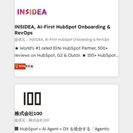
INSIDEA, AI-First HubSpot Onboarding &
RevOps
提供元：INSIDEA, AI-First HubSpot Onboarding & RevOps
★ World's #1 rated Elite HubSpot Partner, 500+
reviews on HubSpot, G2 & Clutch. ★ 150+ HubSpot
Certified Experts & Trainers across the team ★
Elite
5.0
1,500+ implementations across five continents ★ AI-
First, RevOps-led, Onboarding obsessed ★
Company of the Year 2024/25 INSIDEA helps
growing companies turn HubSpot into a revenue
engine. We onboard your team, migrate your data,
and build AI-powered workflows that drive adoption
from week one, in your time zone. What we do ➤
株式会社100
Onboarding: Live in weeks, with workflows built
提供元：株式会社100
around your business, not a template. ➤ Migration:
🏢 HubSpot × AI Agent × DX を統合する「Agentic