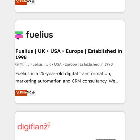
Elite
4.9
implement the platform into complex business
𝘴𝘶𝘱𝘦𝘳 𝘳𝘦𝘴𝘱𝘰𝘯𝘴𝘪𝘷𝘦)
environments, optimise what you've got and make
sure you can actually use it, build your website in
HubSpot or create an inbound marketing strategy
for you and execute it on HubSpot. We are on the
G-Cloud 14 CCS (Crown Commercial Service)
framework, meaning we've been accredited by
Fuelius | UK • USA • Europe | Established in
1998
HubSpot and vetted by the CCS, which means we
can support public sector companies as well the
提供元：Fuelius | UK • USA • Europe | Established in 1998
other ones listed in our profile. Our services: -
Fuelius is a 25-year-old digital transformation,
HubSpot implementation - HubSpot CMS website
marketing automation and CRM consultancy. We
build We can do lots of things. But everything we do
enable mid-market and enterprise clients to
Elite
5.0
is there for you to: - Grow revenue, and run your
maximise their return from digital and fuel their
business more efficiently - Build stronger
growth. We modernise platforms, streamline
relationships with customers - Make better
operations that are causing inefficiencies, improve
decisions with data - Find a new voice and reach
customer experiences, integrate systems, and
more people - Get the most out of your HubSpot
supercharge revenue operations Key services: • CRM
investment
Implementation • Systems Integration • Digital