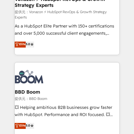
Strategy Experts
pour aligner les équipes marketing, commerciales et
support client (data migration, synchronisation API,
提供元：Vonazon ⚡ HubSpot RevOps & Growth Strategy
Experts
audit et maintenance) ➤ La création de sites internet
As a HubSpot Elite Partner with 150+ certifications
de conversion qui transforment les visiteurs en
and over 5,000 successful client engagements,
opportunités d'affaires ➤ La mise en place de
Vonazon turns marketing complexity into
stratégies d'acquisition marketing (SEO, SEA,
Elite
5.0
measurable, scalable growth. From onboarding to
inbound, automatisation marketing, ABM, IA,
enterprise-grade campaigns, our in-house team
emailing) Informations clés : - 10 ans d'expérience -
builds scalable strategies that drive long-term
100+ intégrations CRM HubSpot réussies - 40
revenue. ⚙️ HubSpot Integration & Optimization •
experts conseil - 150 certifications HubSpot
Seamless CRM, CMS, and automation setup •
cumulées
Complex platform migrations and data cleanups •
Custom APIs and third-party integrations 📈 End-to-
BBD Boom
End Revenue Acceleration • Lifecycle marketing and
提供元：BBD Boom
pipeline growth programs • Sales enablement tools
💥 Helping ambitious B2B businesses grow faster
and CRM optimization • Retention strategies with
with HubSpot. Performance and ROI focused. 💥
customer journey mapping 🏅 Elite-Level HubSpot
BBD Boom is the HubSpot partner that can help you
Elite
5.0
Execution • 750+ onboardings and 2,000+
to HubSpot Better. We work with your teams to
implementations • Deep expertise across marketing,