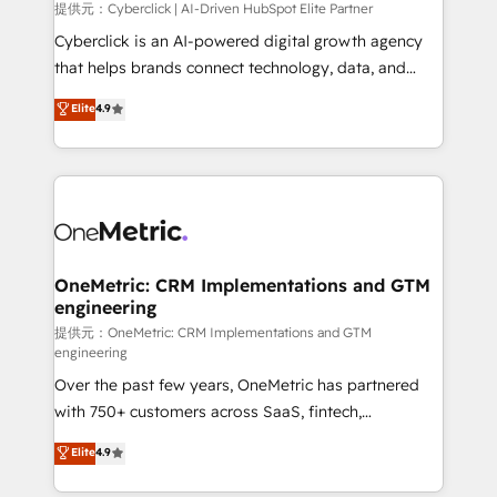
提供元：Cyberclick | AI-Driven HubSpot Elite Partner
Cyberclick is an AI-powered digital growth agency
that helps brands connect technology, data, and
creativity to achieve measurable results. Founded in
Elite
4.9
Barcelona and operating across Spain, LATAM, and
the UK, we support global companies in building
smarter marketing, sales, and customer success
strategies. As the only HubSpot Elite Partner in
Iberia (Spain & Portugal), we combine human insight
with intelligent automation to drive sustainable
growth. Our multidisciplinary team designs solutions
OneMetric: CRM Implementations and GTM
engineering
that simplify complexity, boost performance, and
turn innovation into real impact. 🌍 Highlights •
提供元：OneMetric: CRM Implementations and GTM
engineering
HubSpot Partner since 2012 • 2022 EMEA Impact
Over the past few years, OneMetric has partnered
Award: Best Integration • 150+ successful HubSpot
with 750+ customers across SaaS, fintech,
projects • Clients in 30+ industries • Proprietary
healthcare, real estate, and other industries. With
technology for integrations • Multilingual team:
Elite
4.9
150+ HubSpot-certified experts, we deliver scalable
English, Spanish, Portuguese & Italian 👉 Grow
solutions to complex GTM and RevOps challenges.
smarter with AI and HubSpot.