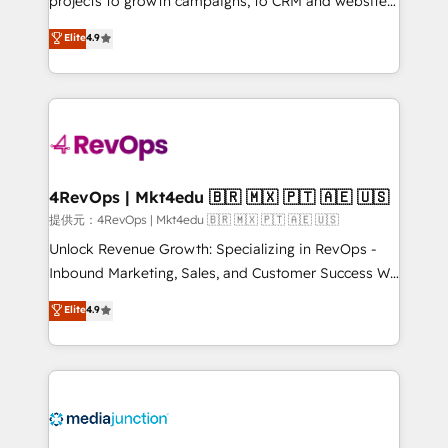
projects to growth campaigns, to CRM and websites.
HubSpot experts backed by over 10+ years of
Hire an agency that's experienced in every inch of
Elite
4.9
HubSpot experience ✔️Flexible pricing models —
HubSpot and willing to work hand-in-hand with your
Hourly-fee (assigned one Dedicated HubSpot
team to simplify the complex and build a better
Admin); Monthly-fee (HubSpot Admin + Project
experience for your team and customers.
Manager); and Fixed Project Cost (as per
requirement). ✔️Helped over 25,000+ customers so
far with our HubSpot solutions. ✔️Bespoke apps &
on-demand bundle services. Connect with us today!
4RevOps | Mkt4edu 🇧🇷 🇲🇽 🇵🇹 🇦🇪 🇺🇸
提供元：4RevOps | Mkt4edu 🇧🇷 🇲🇽 🇵🇹 🇦🇪 🇺🇸
Unlock Revenue Growth: Specializing in RevOps -
Inbound Marketing, Sales, and Customer Success We
specialize in driving revenue growth for companies
Elite
4.9
across industries through tailored marketing, sales,
and customer success strategies, utilizing RevOps
methodologies. As Latin America's largest HubSpot
partner and a global leader in education market, we
offer unparalleled insights. Operating in five
countries—Brazil, UAE (Abu Dhabi/Dubai/Sharjah),