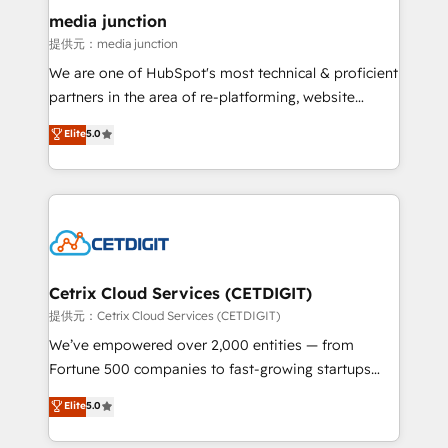
Mexico, USA, and Portugal—we've executed over a
media junction
hundred successful operations. Our approach,
提供元：media junction
rooted in RevOps principles, integrates analysis,
We are one of HubSpot's most technical & proficient
training, planning, and qualification. Leveraging
partners in the area of re-platforming, website
technology, data analytics, CRM optimization, and
design & development. We specialize in multi-hub
Elite
5.0
inbound marketing tactics, we focus on
implementations for mid-market & enterprise
understanding, nurturing, and converting leads.
companies. We are woman-owned, powered by
Partner with us to unlock your business's full
coffee, and we ❤️ dogs. We produce award-winning
potential and achieve sustained growth in today's
work for our clients. 🏆2023 Technical Expertise
competitive market.
Impact Award 🏆2022 Technical Expertise Impact
Award 🏆2022 Platform Migration Excellence Impact
Award 🏆2020 Elite Solutions Partner 🏆2019
Cetrix Cloud Services (CETDIGIT)
Integrations HubSpot Impact Award 🏆2019
提供元：Cetrix Cloud Services (CETDIGIT)
Marketing Enablement HubSpot Impact Award 🏆
We’ve empowered over 2,000 entities — from
2018 Website Design HubSpot Impact Award 🏆2017
Fortune 500 companies to fast-growing startups
Website Design HubSpot Impact Award 🏆2016
and nonprofits — to streamline operations, scale
Elite
5.0
Growth-Driven Design Agency of the Year 🏆2016
revenue, and unlock the full potential of HubSpot.
Sales Enablement HubSpot Impact Award 🏆2015
With deep technical and industry expertise, we fuse