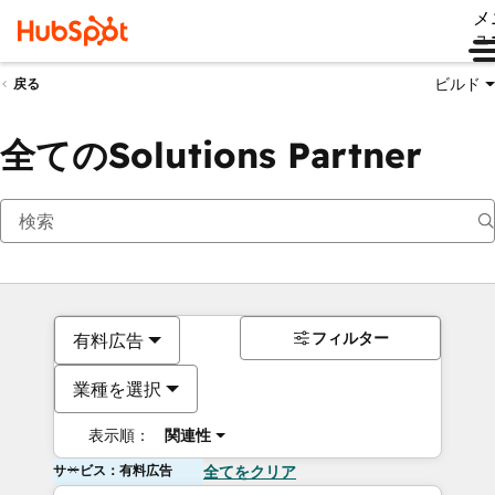
メ
ュ
ビルド
戻る
全てのSolutions Partner
フィルター
有料広告
業種を選択
表示順：
関連性
サービス：有料広告
全てをクリア