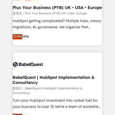
industrial sectors. Offices in Johannesburg, Cape
Town, Dubai & London. 500+ HubSpot CRM
Plus Your Business (PYB) UK • USA • Europe
implementations delivered. AI visibility coverage
提供元：Plus Your Business (PYB) UK • USA • Europe
across ChatGPT, Claude, Perplexity, Gemini and
HubSpot getting complicated? Multiple hubs, messy
Google AI Overviews. HubSpot Impact Award -
migrations, AI, governance. We organise that
Customer First HubSpot Impact Award - Integrations
complexity, so your team can put HubSpot to work...
Elite
5.0
Innovation HubSpot Impact Award - Platform
Welcome to our Profile! We help with: • CRM
Migration Excellence HubSpot Impact Award -
implementation, reports, workflows, and team
Platform Excellence 40+ full-time HubSpot
training • CRM migration from Salesforce, Pipedrive,
professionals. 100s of certifications and
Dynamics and others • Technical projects including
accreditations with HubSpot.
custom API integrations • AI governance for
HubSpot-centred operations A little about us: •
Boutique 'Elite' team of 12 • 150+ clients across Sales
BabelQuest | HubSpot Implementation &
Consultancy
Hub, Marketing Hub, Service Hub, Data Hub and
CMS • ISO/IEC 27001:2022, ISO 9001:2015, and ISO
提供元：BabelQuest | HubSpot Implementation &
Consultancy
42001:2023 certified - the AI management standard •
Turn your HubSpot investment into rocket fuel for
GuardHub: our AI governance framework, built on
your business to soar 🚀 We’re a team of accredited
ISO 42001 Ready for the next step? Click the 👈
HubSpot experts ready to help you. We can
'𝗖𝗼𝗻𝘁𝗮𝗰𝘁 𝗯𝘂𝘀𝗶𝗻𝗲𝘀𝘀' button to get in touch (𝘸𝘦'𝘳𝘦