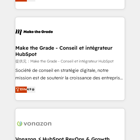
téléphonie, etc.) • Alignement des équipes grâce à un
outil et des données partagées • Amélioration de la
collecte et de l’analyse des données pour des
décisions éclairées • Optimisation de l’efficacité et
de la productivité des équipes Notre équipe de 30
consultants certifiés HubSpot aborde chaque projet
avec un engagement total, alignant processus
Make the Grade - Conseil et intégrateur
HubSpot
métiers et technologie, et guidant vos équipes à
travers le changement, tout en centrant vos objectifs
提供元：Make the Grade - Conseil et intégrateur HubSpot
d’entreprise. Grâce à une méthodologie éprouvée
Société de conseil en stratégie digitale, notre
auprès de plus de 400 clients, nous comprenons
mission est de soutenir la croissance des entreprises
rapidement vos enjeux et intégrons parfaitement
B2B à travers l’acquisition de nouveaux clients,
Elite
4.9
HubSpot dans votre organisation. Pour toute
l'intégration CRM et le développement des revenus
question technique ou besoin de structuration de
auprès de vos comptes existants. En France et à
votre projet HubSpot, contactez notre équipe pour
l'international, nous travaillons avec des ETI
un échange dédié.
ambitieuses, des grands groupes voulant aller au-
delà d’une simple transformation digitale et des
startups florissantes. Nos 3 grandes expertises sont :
➤ L’intégration de CRM et de méthodologie RevOps
Vonazon ⚡ HubSpot RevOps & Growth