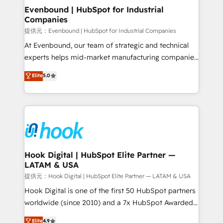
Agent Creation 🔄 Custom Integrations & Data
Evenbound | HubSpot for Industrial
Companies
Migration Why 1406 We become part of your team.
Your team learns while we build. We fix what others
提供元：Evenbound | HubSpot for Industrial Companies
broke. Built for mid-market reality—practical
At Evenbound, our team of strategic and technical
solutions that work with your actual headcount and
experts helps mid-market manufacturing companies
constraints. By the Numbers 🏆 Top 1% of all
achieve real growth. We specialize in delivering
Elite
5.0
HubSpot partners 🔄 Top 5% globally in client
tailored solutions that drive results by leveraging
retention 📅 8+ years of consistent results since 2017
HubSpot’s platform and data to fuel success.
Who We Serve Revenue teams, marketing leaders,
Technical Solutions: - HubSpot Technical Consulting -
and sales ops at mid-market companies ready to
HubSpot CRM Implementation - HubSpot
move beyond spreadsheets into unified systems
Onboarding - Data Migration & Integrations -
that drive real business results.
Technical Audit & Optimization Strategic Solutions: -
Revenue Operations - Inbound Marketing -
Hook Digital | HubSpot Elite Partner —
LATAM & USA
Outbound Marketing - HubSpot CMS Website
Design & Development We empower our clients to
提供元：Hook Digital | HubSpot Elite Partner — LATAM & USA
reach their full potential by providing transparent,
Hook Digital is one of the first 50 HubSpot partners
relationship-driven support. With over 300 HubSpot
worldwide (since 2010) and a 7x HubSpot Awarded
certifications and accreditations, we deliver both the
Elite Partner. With 500+ projects across the U.S.,
Elite
4.9