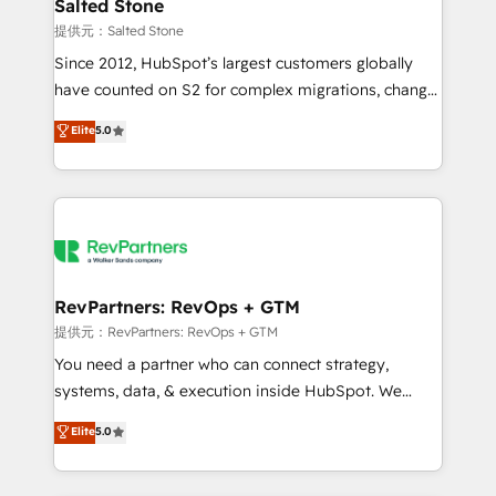
we turn complexity into clarity, human at global
Salted Stone
scale. 🏆 HubSpot’s CEO called us “the partner of the
提供元：Salted Stone
future.” Others agree it is proof of trust built through
Since 2012, HubSpot’s largest customers globally
measurable impact.
have counted on S2 for complex migrations, change
management, systems integration, and creative
Elite
5.0
solutions that deliver measurable impact and
transform brand experiences As one of the few full-
service creative agencies in the HubSpot
ecosystem, we blend strategy, technology, & award-
winning design to build scalable, globally
regionalized HubSpot websites, integrated
marketing campaigns, & RevOps frameworks that
RevPartners: RevOps + GTM
fuel long-term success We connect the entire
提供元：RevPartners: RevOps + GTM
customer lifecycle through seamless integrations,
You need a partner who can connect strategy,
ensure long-term adoption with change-
systems, data, & execution inside HubSpot. We
management programs, and align marketing, sales,
bridge the gap where most agencies fall short by
Elite
5.0
and service to drive sustainable growth With 6 key
combining GTM strategy with technical execution to
HubSpot accreditations and experience across
solve the right problem with the right solution. As the
hundreds of organizations in dozens of industries,