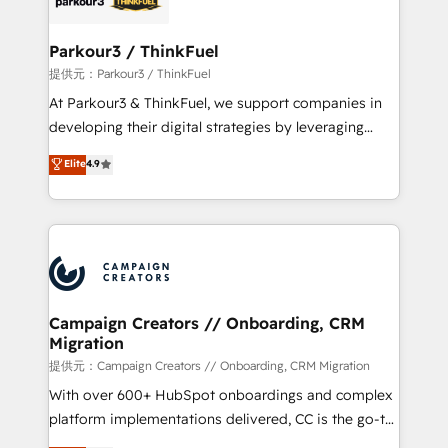
automation, and revenue intelligence to help
companies scale faster and smarter. 🔹 BOOMS:
Parkour3 / ThinkFuel
Demand generation for all your buyers With BOOMS,
提供元：Parkour3 / ThinkFuel
you invest in 100% of your buyers, accelerating your
At Parkour3 & ThinkFuel, we support companies in
growth and positioning yourself as an undisputed
developing their digital strategies by leveraging
leader. 🔹 BOOST: Optimize your digital
technologies and automating their marketing and
Elite
4.9
transformation process A methodology designed to
sales processes to generate growth. Our offer spans
implement HubSpot effectively and optimize your
from Strategy to Operations. We specialize in CRM
digital processes. 🔹 Trusted by Industry Leaders
onboarding and implementation, web design, sales
With an average rating of 4.9/5 and a proven track
& marketing automation, and digital marketing. With
record of business transformation, our growth-first
extensive experience working with tech companies
approach has helped brands dominate their
and manufacturers since 2002, we are committed to
markets.
empowering our clients and developing their
Campaign Creators // Onboarding, CRM
Migration
autonomy. Get to grips with HubSpot through
guided implementation and seamless integration of
提供元：Campaign Creators // Onboarding, CRM Migration
the CRM platform into your digital ecosystem. Would
With over 600+ HubSpot onboardings and complex
you like support in deploying your inbound
platform implementations delivered, CC is the go-to
marketing strategy? We'll provide support tailored
Elite Solutions Partner for businesses ready to