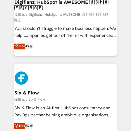
Transformation / Web Development • RevOps &
Digifianz: HubSpot is AWESOME 🇺🇸🇲🇽
🇪🇸🇦🇷🇦🇪
Sales Consulting • Marketing Automation What
makes us different? 🚀 Top 0.5% of global HubSpot
提供元：Digifianz: HubSpot is AWESOME 🇺🇸🇲🇽🇪🇸🇦🇷
🇦🇪
agencies ⚙️ The strongest technical ability and
You shouldn't struggle to make business happen. We
integration capabilities 💼 Consultative, long-term
help companies get out of the rut with experienced,
partners who will embed ourselves into your
process-oriented teams implementing HubSpot
business, processes and systems 🏢 We specialise in
Elite
4.9
Marketing, Sales, Service, CMS and Operations Hub,
working with mid-market and enterprise
so selling and actually engaging with your customers
organisations, global organisations and those with
feels easy and pain-free. We are a top ranked
complex use cases 🏆 CRM Implementation,
HubSpot Elite Partner, winner of Rookie of the Year
Platform Enablement, Custom Integration and
and Customer First Awards, 4.9/5 rating in HubSpot
Onboarding Accredited 🔐 ISO27001 & ISO9001
Reviews and 4.9/5 rating in Clutch Reviews. Digifianz
Certified
helps the following industries: logistics & 3PL, home
Six & Flow
improvement & construction, branding and
提供元：Six & Flow
commercialization, real estate, health, education,
Six & Flow is an AI-first HubSpot consultancy and
SaaS, Software Dev & IT and consulting, make the
RevOps partner helping ambitious organisations
most out of their HubSpot experience operating in
grow with clarity, confidence, and intelligence.
Elite
5.0
the United States, EU, UAE, Mexico and Latin
Operating across the UK, Netherlands, Ireland, and