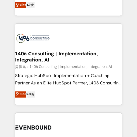
putting Customer Experience at the center by
Elite
4.9
represent key aspects of the project's success.
creating digital environments capable of integrating
people, processes and data. We offer the best
digital solutions on the market, ranging from CRM
processes and technologies to digital strategy, from
marketing automation to online and offline sales
processes through Customer Service Management,
allowing companies to optimize processes and meet
1406 Consulting | Implementation,
Integration, AI
the needs of the customer. We are part of Impresoft
Group, a group of specialized and complementary
提供元：1406 Consulting | Implementation, Integration, AI
companies that divide their offer into 4
Strategic HubSpot Implementation + Coaching
Competence Centers: Smart Manufacturing,
Partner As an Elite HubSpot Partner, 1406 Consulting
Customer First, Enabling Technologies & Security.
helps mid-market revenue teams transform how
Elite
5.0
The synergies generated by these integrations,
they sell, market, and serve. We don't just build your
together with the combination of talents, skills,
HubSpot—we teach your team to own it, then stay
solutions and services, have allowed the group to
to help you keep winning. What We Do ⚙️ CRM
build an unrivaled offering portfolio on the market
Implementations across Marketing, Sales, Service,
to accompany companies on their digital
Data & Content 📈 Sales & Marketing Alignment +
transformation journey.
Revenue Team Enablement 🤖 Breeze AI & Custom