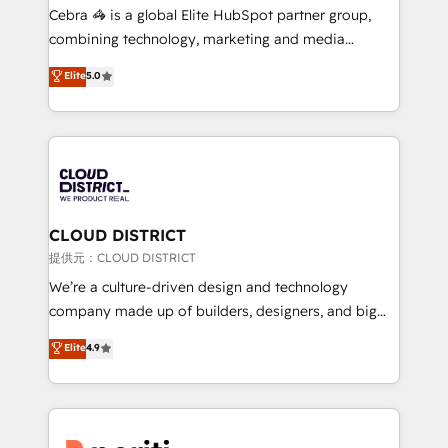
boost with a new HubSpot site Recognized leaders:
Cebra 🦓 is a global Elite HubSpot partner group,
🏆 HubSpot Platform Migration Impact Award 🏆
combining technology, marketing and media
Clutch HubSpot Global Leader 🏆 Finalist: HubSpot
expertise across Latin America and Southern
Elite
5.0
Inbound Campaign of the Year 🏆 Gold AVA Digital
Europe, with teams across 7 countries. Born in Chile,
Award for Best Website 🌟 Accreditations: CRM
we combine local insight with international reach to
Implementation, HubSpot Content Experience, CRM
help businesses grow through technology, creativity,
Data Migration & Custom Integration
AI and strategy. For over 12 years, we’ve delivered
500+ HubSpot implementations, building end-to-
end solutions that integrate CRM, AI automation,
inbound and loop marketing, content, and digital
CLOUD DISTRICT
creativity. Our multicultural team works in Spanish,
提供元：CLOUD DISTRICT
Portuguese, and English to design scalable strategies
We’re a culture-driven design and technology
that drive measurable growth. 🌎 Highlights: • 10+
company made up of builders, designers, and big
years as a HubSpot partner. • 2023 Impact Awards:
thinkers. We blend strategy, design, and
Elite
4.9
Platform Migration Excellence. • Top 3 Partner of the
development—always fueled by curiosity—to turn
Year LATAM 2022, 2023, 2024, 2025. • Partner of the
ideas, opportunities, and challenges into meaningful
Year 2024. • Organizer of Aliados.ai (AI, marketing &
experiences. To us, technology is more than just
tech global congress). 👉 Ready to scale your
code; it’s about creating things that are useful, cool,
business with HubSpot? Let Cebra’s experts help