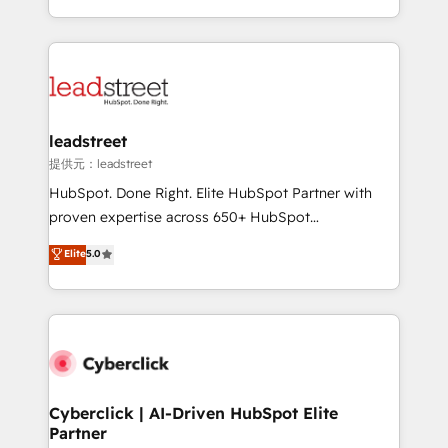
America. From casual user to super fan: make
Canada, we’ve delivered thousands of successful
HubSpot an experience you LOVE!
HubSpot projects for mid-market and enterprise
clients worldwide, with over 10 years experience. We
combine HubSpot, data, and AI to design connected
go-to-market systems that align people, process,
and technology for predictable, scalable revenue
leadstreet
growth. Our expertise spans RevOps, CRM and data
提供元：leadstreet
architecture, AI enablement, and strategic marketing,
HubSpot. Done Right. Elite HubSpot Partner with
delivered through our proprietary FLAIR framework
proven expertise across 650+ HubSpot
for responsible AI adoption. As a HubSpot Elite
implementations. With 12+ years of HubSpot
Elite
5.0
Partner and ISO 27001:2022 certified consultancy,
experience, we help you use the HubSpot platform
we blend strategy, creativity, and technology to help
to its fullest capacity, improve your current HubSpot
organisations scale smarter and grow stronger.
website, or build your new one.
Cyberclick | AI-Driven HubSpot Elite
Partner