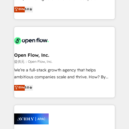
Accountability, Curiosity, Authenticity, Growth
integration products and services to mid-market
Elite
5.0
Mindedness, and Clarity. We are driven to win for the
and enterprise customers. We ensure that your sales,
collective good of the company and its clientele, and
service and marketing department operates in the
dedicated to breaking the mold from the agency of
most effective way, while at the same time
the past into the consultancy of the future. Great
leveraging your commercial data for a fully
things are happening.
integrated buyers journey. Elixir is located in
Brussels, Munich "München", Cologne "Köln", Paris
and Amsterdam. Elixir is a first mover and leader
Open Flow, Inc.
when it comes to HubSpot sales and service
提供元：Open Flow, Inc.
implementations, highly renowned for our business
We’re a full-stack growth agency that helps
acumen, process (re-)design experience and a
ambitious companies scale and thrive. How? By
massive amount of success stories in this area. We
upgrading and streamlining every single revenue-
Elite
5.0
integrate HubSpot with complex solutions like SAP,
generating aspect of your business. We’re proud
MicroSoft, custom solutions,... Our company also has
HubSpot Elite Solutions Partners and devout CRM
strong experience with HubSpot CRM extension,
nerds who can harness HubSpot’s custom digital
mobile apps for Field Service Management and
tools to improve each touchpoint of your customer
Retail execution, CPQ, customer portals and
experience. Working hand-in-hand with your team,
HubSpot CMS developments. And we're champions
we’ll assemble a RevOps machine that drives more