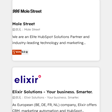
months. 🤖 AI Consulting & Agents: AI-powered
workflows; automation agents; process optimization
inside HubSpot. 🏆 Industry Experience: 🏥
Healthcare: HIPAA implementations; secure data
Mole Street
workflows 💼 Financial Services: compliant
提供元：Mole Street
workflows; audit-ready reporting ⚖️ Legal: client
We are an Elite HubSpot Solutions Partner and
intake; pipeline and document workflows 🛒 E-
industry-leading technology and marketing
Commerce: Shopify, WooCommerce; lifecycle and
consultancy. Our focus is on enterprise and mid-
Elite
5.0
revenue automation 🏢 Real Estate: deal pipelines;
market B2B companies globally that want a strategic
portfolio and lifecycle management 🏭
approach to execute their goals through creative
Manufacturing: ERP integrations; operational
applications of our solutions; Technical HubSpot
alignment 🛡️ Compliance & Data Considerations:
Consulting, Content Marketing, Growth-Driven
HIPAA-aware; CASL-compliant; GDPR-ready
Design, Migrations + Integrations. Mole Street’s
implementations where required 💡 Why 500+
mission is empowering others to realize their
Clients Choose Us: Elite Partner; technical, fast, and
greatness, which is achieved through creating
Elixir Solutions - Your business. Smarter.
built to scale.
absolute clarity, derived from a well-defined
提供元：Elixir Solutions - Your business. Smarter.
strategy, executed well, and reported on with clear
As European (BE, DE, FR, NL) company, Elixir offers
results. The culture is driven by core values; Joy, Grit,
CRM, marketing automation and HubSpot