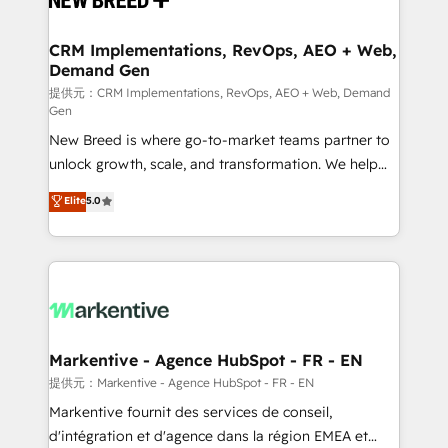
定の代行ではなく、設計の責任」を引き受け、部門横断
technical development team. - 19 HubSpot-certified
の統合・浸透・変革管理を実行します。 ▸ CMS戦略設
trainers to drive platform adoption. 📈 Revenue
CRM Implementations, RevOps, AEO + Web,
計・構築：リード獲得・CVR・SEOを前提にした情報設
Demand Gen
Generation - Full-funnel marketing and high-
計・導線設計・テンプレート設計をContent Hubで一体
performance advertising via Point Success Media. -
提供元：CRM Implementations, RevOps, AEO + Web, Demand
Gen
提供。 ▸ 既存CRM・MAからの移行支援：Salesforce・
Expert deployment of Breeze AI and custom agents
Marketo・Pardot等からの移行、カスタム設計、履歴
New Breed is where go-to-market teams partner to
to automate growth. 🏆 Elite Excellence - 8 platform
データ移行と活用設計まで。 ▸ AEO対応：ChatGPT・
unlock growth, scale, and transformation. We help
accreditations and deep HIPAA-compliance
Perplexity等のAI検索からの流入・引用を前提にコンテ
companies activate HubSpot’s AI-powered
expertise. - A team of 250+ experts dedicated to
Elite
5.0
ンツとサイト構造を最適化。 🏆 なぜ100incを選ぶの
customer platform and operationalize HubSpot’s
your resilient growth.
か？ ✓ HubSpot Eliteパートナー認定 ✓ HubSpotアワ
Loop Marketing framework through expert-led
ード受賞・HUGリーダー ✓ ISO27001:2022 /
services, smart agents, and purpose-built apps,
ISO9001:2015 取得 ✓ 400社以上の導入実績 ✓
tailored to your business. Together, we unlock
HubSpot大百科 出版 CRM・AI活用に関するご相談、現
results, fast. ⚙️CRM & RevOps: Align all Hubs to your
状整理の壁打ちなど、構想段階からお気軽にお問い合わ
buyer journey for clean data, scalability, & reporting.
せください。
🎯Demand Gen & ABM: Drive pipeline with inbound,
Markentive - Agence HubSpot - FR - EN
ABM, AEO, SEO, & paid media. 👩‍💻Web Design:
提供元：Markentive - Agence HubSpot - FR - EN
Build high-performing websites with UX, messaging,
Markentive fournit des services de conseil,
& conversion strategy that drive results. 🤖AI
d'intégration et d'agence dans la région EMEA et