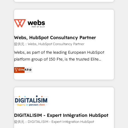
solve all your HubSpot challenges and improve user
sales, and service hubs • Built-in flexibility for
adoption, sales process and marketing results.
startups to global brands
Services 📚 Onboarding your team to HubSpot for
the first time 🔧 Designing and optimising your
HubSpot set-up for better results 🌐 Website design
and build using HubSpot 🔌 Integrating HubSpot
Webs, HubSpot Consultancy Partner
with other systems 🎓 Training your teams to be
提供元：Webs, HubSpot Consultancy Partner
HubSpot pros 📊 Lead generation services using
Webs, as part of the leading European HubSpot
HubSpot Why us? - SIX HubSpot Accreditations -
platform group of 150 Fte, is the trusted Elite
awarded by HubSpot after a rigorous process for
HubSpot CRM Partner offering you a roadmap on
Elite
4.8
CRM, Solutions Architecture, Onboarding , Data
maximizing EBITDA and achieving Commercial
Migration, Custom Integration & Platform
Excellence. With our targeted processes, we
Enablement -Onboarded over 500 businesses to
strengthen your digital transformation and minimize
HubSpot -Top 1% of partners worldwide -In-house
costs. As HubSpot's Advanced Accredited CRM
team of 25+ experts Contact us today to help you
Implementation partner, we provide expertise to
get more from your investment in HubSpot.
drive your business forward. Since 2015 we are fully
www.bbdboom.com
dedicated to HubSpot and with an experienced
DIGITALISIM - Expert Intégration HubSpot
team (50+), we work with reputable companies in
提供元：DIGITALISIM - Expert Intégration HubSpot
B2B sectors such as manufacturing, SaaS and