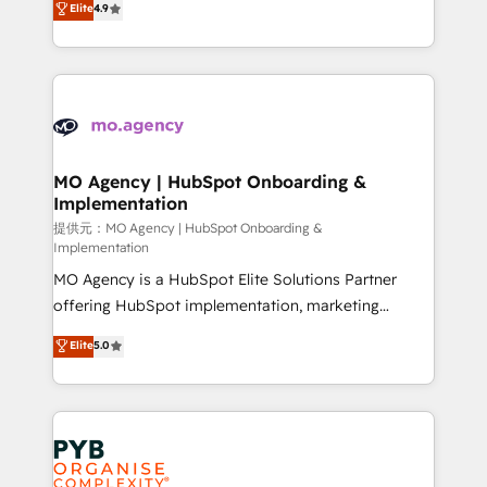
Elite
4.9
to your needs and sales objectives. With 125+
migrate, replatform, and scale smarter. We specialize
certifications, we are part of the most certified
in high-impact CRM and CMS migrations and
Canadian agencies, and we both hold Onboarding
onboarding from platforms like Salesforce, NetSuite,
Accreditations. Based in Canada (coast to coast), our
Zoho, Pardot, Marketo, Microsoft Dynamics, Wix,
services are offered in both English & French.
WordPress and legacy CRMs, turning fragmented
systems into unified, growth-ready HubSpot
architectures that accelerate revenue operations and
MO Agency | HubSpot Onboarding &
Implementation
performance. - Multi-object CRM migration, cleanup,
and implementation. - Pre-built and custom
提供元：MO Agency | HubSpot Onboarding &
Implementation
integrations across your full tech stack. - Custom
MO Agency is a HubSpot Elite Solutions Partner
object setup, CMS builds, and full-funnel automation.
offering HubSpot implementation, marketing
- Dashboards, lifecycle campaigns, and lead
automation, CRM and RevOps consulting, B2B SEO,
nurturing sequences. - Cross-hub setup across
Elite
5.0
paid media, content marketing, AEO and GEO (AI
Marketing, Sales, Operations, and Service Hubs. -
search optimisation), and HubSpot Content Hub and
Ongoing optimization, managed support, and
WordPress development. We work with enterprise
scalable retainers. Let’s make HubSpot your most
and growth-led companies across technology,
powerful growth engine. Built to convert, scale, and
professional services, financial services and
drive results.