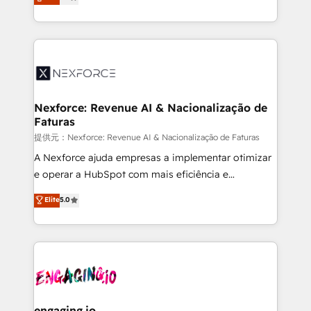
technical know-how and strategic guidance you
Brazil, and LATAM, we combine global expertise with
need to succeed.
regional experience. Today, we are Brazil’s largest
HubSpot Elite Partner—trusted by companies across
the Americas to scale smarter. ⚙️ CRM
Implementation & Migration Onboarding across all
Hubs, plus migrations from Salesforce, Pipedrive, RD
Station, Freshdesk, Intercom, and more. Custom
Nexforce: Revenue AI & Nacionalização de
Faturas
objects, automations, and integrations built for
growth. 🚀 AI-Driven GTM Orchestration Unify
提供元：Nexforce: Revenue AI & Nacionalização de Faturas
HubSpot with LinkedIn, WhatsApp, email, paid
A Nexforce ajuda empresas a implementar otimizar
media, and AI voice to drive pipeline. 🤖 AI Custom
e operar a HubSpot com mais eficiência e
Agent Development Deploy AI agents for
previsibilidade de receita. Combinamos Revenue
Elite
5.0
prospecting, follow-ups, service triage, and
Operations (RevOps) e Inteligência Artificial para
knowledge retrieval—built in HubSpot. ⚡ Fast-Track
estruturar processos integrar sistemas organizar
& Growth-Track Services Fast-Track: Rapid HubSpot
dados e automatizar operações. O objetivo é
onboarding in weeks Growth-Track: Unlock
transformar a HubSpot em um verdadeiro sistema
advanced optimization & adoption 📍 São Paulo, BR
operacional de receita conectando equipes
• Des Moines, IA • New York, NY
tecnologia e dados em uma operação integrada.
Também somos distribuidores oficiais da HubSpot
engaging.io