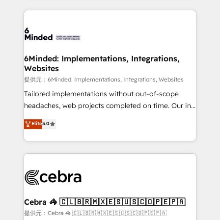
Our Expertise 🔹 Onboarding & Implementation:
Accredited HubSpot Partner, ensuring smooth setup
tailored to your GTM motion. 🔹 Migrations: Move
from other CRMs to HubSpot without data loss or
downtime. 🔹 RevOps Strategy: Align teams,
6Minded: Implementations, Integrations,
Websites
processes, and data to drive revenue efficiency. 🔹
Integrations: Connect HubSpot with your tech stack
提供元：6Minded: Implementations, Integrations, Websites
for better adoption. 🔹 Custom Solutions: Build
Tailored implementations without out-of-scope
tailored apps, workflows, and configurations. We are
headaches, web projects completed on time. Our in-
SOC 2 Type II and ISO 27001 certified, reinforcing
house team of certified CRM architects, experts,
Elite
5.0
our commitment to data security and compliance. At
developers, designers, and marketers handles all
OneMetric, we help revenue teams focus on the
aspects of your HubSpot. ✨ 400+ global clients ✨
OneMetric that matters most: revenue.
100+ seamless migrations from 15+ different CRMs
✨ 100,000+ hours in HubSpot projects, 75+ full Hub
implementations, and 5,000+ pages ✨ CS: Clients
generating 7-digit MRR from inbound campaigns ✨
CS: 245% organic growth & +751% new visitors for a
Cebra 🦓 🇨🇱🇧🇷🇲🇽🇪🇸🇺🇸🇨🇴🇵🇪🇵🇦
full-funnel HubSpot project ✨ CS: 415% conversion
提供元：Cebra 🦓 🇨🇱🇧🇷🇲🇽🇪🇸🇺🇸🇨🇴🇵🇪🇵🇦