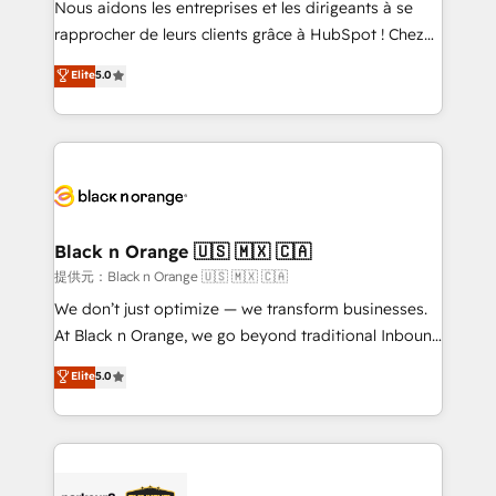
Nous aidons les entreprises et les dirigeants à se
business services. We prepare a customized
rapprocher de leurs clients grâce à HubSpot ! Chez
business case that demonstrates the value and
DIGITALISIM, nous avons l'intime conviction que la
Elite
5.0
impact of your digital transformation, including a
réussite des entreprises passe par l’innovation web,
detailed financial rationale with a focus on ROI and
le marketing digital, et la relation client ! C'est
TCO. As a trusted extension of your team, we
pourquoi, nos experts sont à la fois capables de
believe in the power of partnership. Together, we
gérer votre projet de création de site internet, votre
embark on a transformational journey that sets your
référencement, votre stratégie digitale et le pilotage
business up for long-term success. Unlock your
et l'intégration d'HubSpot ! Les grandes phases d'un
business. If not now, when?
projet HubSpot avec DIGITALISIM : 🧽 Nettoyage,
Black n Orange 🇺🇸 🇲🇽 🇨🇦
migration et intégration des bases de données. 🚀
提供元：Black n Orange 🇺🇸 🇲🇽 🇨🇦
Développement des interfaces avec vos logiciels
We don’t just optimize — we transform businesses.
métiers ⚙️ Configuration de la plateforme HubSpot
At Black n Orange, we go beyond traditional Inbound
📈 Configuration de rapports et tableaux de bord 🤝
Marketing with our exclusive methodologies:
Elite
5.0
Book Process & Guidelines utilisateurs 🎓
BOOMS and BOOST. Together, they form a powerful
Formations des utilisateurs
combination that has driven success for over 800
businesses worldwide. As Elite HubSpot Partners, we
specialize in crafting high-performance growth
strategies that integrate data-driven marketing,