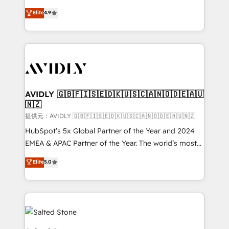
Strategy: Activate Breeze Agents, configure HubSpot
North America. Avec plus de 115 experts en
Elite
4.9
AI, & maximize AEO with tailored AI services. 🧩
marketing automation, Growth, Revops, CRM et
Integrations: Extend HubSpot with custom
webdesign. Markentive is both a consulting firm, a
integrations, hosting, & maintenance.
digital agency and an integrator. With over 115
experts in marketing automation, growth, revops,
CRM and webdesign (We focus on EMEA - USA
customers).
AVIDLY 🇬🇧🇫🇮🇸🇪🇩🇰🇺🇸🇨🇦🇳🇴🇩🇪🇦🇺
🇳🇿
提供元：AVIDLY 🇬🇧🇫🇮🇸🇪🇩🇰🇺🇸🇨🇦🇳🇴🇩🇪🇦🇺🇳🇿
HubSpot’s 5x Global Partner of the Year and 2024
EMEA & APAC Partner of the Year. The world’s most
experienced and fully accredited HubSpot Solutions
Elite
5.0
Partner. 🚀 With 2,750+ HubSpot projects delivered
and 370+ specialists across EMEA, APAC and NAM,
we de-risk complex CRM programmes and
accelerate ROI across every HubSpot Hub. 🧭 From
multi-region migrations to AI-powered automation,