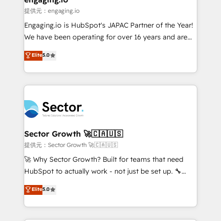
e de mais de 150 softwares globais permitindo
提供元：engaging.io
contratar e pagar a HubSpot em reais com nota
Engaging.io is HubSpot's JAPAC Partner of the Year!
fiscal no Brasil e gerar economia de até 50% na
We have been operating for over 16 years and are
contratação de softwares internacionais.
one of HubSpot's most experienced and technically
Elite
5.0
Oferecemos ainda agentes de IA especializados em
capable Agency Partners globally. We specialise in
HubSpot que automatizam tarefas executam rotinas
complex CRM migrations, implementations,
no CRM e mantêm os dados organizados, como um
integrations, custom CMS portal development,
especialista operando a plataforma 24/7. Hoje 300+
design & UX for mid to large to multi national
empresas em 13 países utilizam a Nexforce. Somos
businesses. Our teams are based in North America
a maior parceira da HubSpot na América Latina e
and APAC. We are HubSpot's top-ranked Advanced
líder no ranking global de sucesso do cliente da
Implementation Certified Partner and we contribute
Sector Growth 🚀🇨🇦🇺🇸
HubSpot.
to their advisory council. We strive to do 'good work
提供元：Sector Growth 🚀🇨🇦🇺🇸
with good people' and have worked with incredible
🚀 Why Sector Growth? Built for teams that need
brands. You can see some of them on our website,
HubSpot to actually work - not just be set up. 🔧
along with plenty of case studies.
HubSpot Experts: Onboarding, migrations,
Elite
5.0
automation, and training built for adoption. ⚡ Highly
Technical Execution: ERP, EMR and Custom
Integrations; complex builds delivered in weeks, not