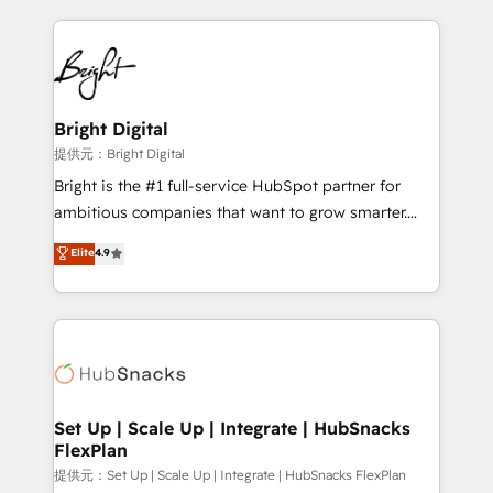
Growth-Driven Design Agency of the Year 🏆2015
automation, integration, and AI innovation to deliver
Became the 5th Agency to reach Diamond 🏆2014
lasting impact. We specialize in: • Turnkey and end-
HubSpot COS Performance Award 🏆2014 HubSpot
to-end HubSpot implementations • Onboarding for
COS Design Award 🏆2013 HubSpot Marketplace
Sales, Service, Marketing & Content Hubs • AI voice
Provider of the Year 🏆2011 Became a HubSpot
and chat agents, predictive automation, and smart
Bright Digital
Partner 📆Founded in 1997
workflows • Salesforce + HubSpot integration •
提供元：Bright Digital
RevOps and AI-driven sales enablement • Website
Bright is the #1 full-service HubSpot partner for
design and CMS development • ERP integration: SAP,
ambitious companies that want to grow smarter.
NetSuite, Microsoft Dynamics, … • Data cleansing
From HubSpot onboarding, to training, from
Elite
4.9
and CRM migration from any platform •
developing a new website to lead generation and
Client/member portals built on HubSpot • Custom
digital marketing; we do it all (and with great
and complex integrations: SAM.gov, GovWin,
results)! In short, our services include: - HubSpot
QuickBooks, PandaDoc, ClickUp, Shopify, Mapsly,
consultancy: onboarding, training, data migration -
WooCommerce, BuilderTrend, and more Experience
HubSpot development: websites, custom modules,
the difference — reach out to see how AI + HubSpot
integrations - Marketing & sales solutions: digital
can transform your business.
marketing, advertising, campaigns, content and
Set Up | Scale Up | Integrate | HubSnacks
FlexPlan
design We connect people, data and technology to
improve customer experiences. With our bright
提供元：Set Up | Scale Up | Integrate | HubSnacks FlexPlan