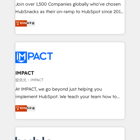
people, exciting ideas and can-do mentality, we
Join over 1,500 Companies globally who've chosen
ensure revenue growth on a daily basis. So tell us
HubSnacks as their on-ramp to HubSpot since 2014
your challenge; our passionate and growth driven
Simple pay-as-you-go plans that accelerate value...
Elite
4.9
team of 100+ experts is ready for you! Driving digital
1️⃣ Set Up | Onboarding New or Check-fixing existing
growth | www.brightdigital.com
HubSpot portals 2️⃣ Scale Up | 100% HubSpot Task
Execution... Global 24/7 ... All Experts 3️⃣ Integrate |
your entire Tech Stack with Custom Integrations
Slash months from your API Integration project... ⬅️
Click "Contact Business" ⬅️ to access 150+ Kickstart
Integration templates that put HubSpot in the center
IMPACT
of your tech stack, syncing... 🛍️ Shopify or
提供元：IMPACT
WooCommerce 💲 Stripe or Paypal 💰 Sage or
At IMPACT, we go beyond just helping you
Netsuite 🤖 Google or Microsoft ✍️ DocuSign or
implement HubSpot. We teach your team how to
PandaDoc 🌐 Avalara or Quaderno HubSnacks holds
master it. As the creators of the Endless Customers
Elite
5.0
the rare Advanced "Custom Integrations"
System™ (the next evolution of They Ask, You
Accreditation, securely sync data across... 🔄 any
Answer), we’re the only HubSpot partner built
apps, in any direction. Stuck on your old CRM..?
entirely around coaching and training. That means
Migrate | seamlessly off your old CRM onto a clean
we don’t do the work for you; we help you build the
new HubSpot portal with Advanced Website and