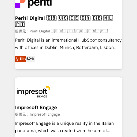
and—most importantly—simple. That’s why we lean
you grow faster, smarter, and with impact.
into bold ideas and shape them into thoughtful
products and strategies that actually make a
Periti Digital 🇬🇧 🇺🇸 🇮🇪 🇨🇦 🇩🇪 🇳🇱
🇵🇹
difference.
提供元：Periti Digital 🇬🇧 🇺🇸 🇮🇪 🇨🇦 🇩🇪 🇳🇱 🇵🇹
Periti Digital is an international HubSpot consultancy
with offices in Dublin, Munich, Rotterdam, Lisbon
and New York. 🔎 We are focused on enhancing
Elite
5.0
revenue-generation strategies for clients through
complete integration of core business processes
and systems (such as ERP and e-commerce
platforms) with HubSpot, driving efficiency and
results. 🎯 We present a solution-centric approach
and we're focused on HubSpot. We work with some
of HubSpot's most important customers to generate
Impresoft Engage
value from the platform in the long term. 🤖 We have
提供元：Impresoft Engage
worked 400+ HubSpot customers across industries
Impresoft Engage is a unique reality in the Italian
but specialise in the more complex projects where
panorama, which was created with the aim of
data migration, AI, and systems integrations