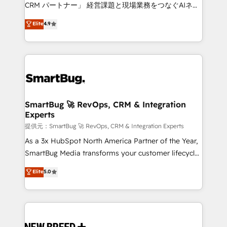
Move from any legacy CRM. Zero downtime, full data
CRM パートナー」 経営課題と現場業務をつなぐAIネイ
integrity. ➤ Implementation: Configure HubSpot to
ティブ・エージェンシーとして、HubSpot Eliteの実装
Elite
4.9
run your revenue process. Sales, marketing, and
力で顧客フロント業務を再設計します。 💡 100inc は何
service wired together. ➤ AI and Integrations: Layer
をする会社か？ HubSpotを共通基盤に、AIエージェン
Breeze AI, custom agents, and APIs to remove
トを組み込んだ顧客フロント業務（マーケティング・営
manual work. ➤ Ongoing Management: Monthly
業・CS）を組織全体で設計・実装する日本のAIネイテ
tune-ups, feature rollouts, adoption coaching. Buying
ィブ・エージェンシーです。事業部・グループ会社・部
HubSpot, switching to it, or reviving a stale portal?
門が分立する組織で、データと業務プロセスのサイロ化
We are built for the work.
を、CRMを軸とした全社共通基盤に再構築します。意
SmartBug 🚀 RevOps, CRM & Integration
Experts
思決定者・PMO・現場担当者に並走します。 1️⃣
HubSpot導入・活用支援 顧客データの一元化から、
提供元：SmartBug 🚀 RevOps, CRM & Integration Experts
GTMの見える化・自動化まで。全Hub統合運用、デー
As a 3x HubSpot North America Partner of the Year,
タ品質設計、グループ横断のCRM統合に対応します。
SmartBug Media transforms your customer lifecycle
2️⃣ AIエージェント組織構築 営業・マーケティング業務
into a revenue engine. Our unified ecosystem
Elite
5.0
の一部をAIが自律実行する組織への移行を設計・実装。
includes specialized divisions Globalia (AI &
Breeze・Claude等をHubSpotと連携させ、役割定義・
Software) and Point Success Media (Paid Media),
運用ルール・成果指標まで含めて設計します。 3️⃣ 全社
making this the official home for all three brands. 🔄
DX × AI推進のPMO伴走支援 複数部門をまたぐDX×AI変
Implementation & Integration - Seamless migrations
革を、構想から実装・定着までPMOとして主導。「設
and system integrations powered by Globalia’s