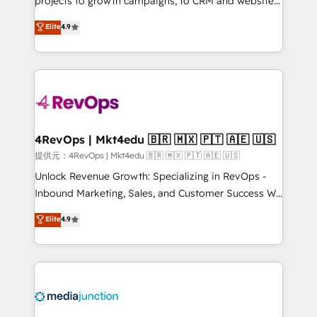
projects to growth campaigns, to CRM and websites.
HubSpot experts backed by over 10+ years of
Hire an agency that's experienced in every inch of
Elite
4.9
HubSpot experience ✔️Flexible pricing models —
HubSpot and willing to work hand-in-hand with your
Hourly-fee (assigned one Dedicated HubSpot
team to simplify the complex and build a better
Admin); Monthly-fee (HubSpot Admin + Project
experience for your team and customers.
Manager); and Fixed Project Cost (as per
requirement). ✔️Helped over 25,000+ customers so
far with our HubSpot solutions. ✔️Bespoke apps &
on-demand bundle services. Connect with us today!
4RevOps | Mkt4edu 🇧🇷 🇲🇽 🇵🇹 🇦🇪 🇺🇸
提供元：4RevOps | Mkt4edu 🇧🇷 🇲🇽 🇵🇹 🇦🇪 🇺🇸
Unlock Revenue Growth: Specializing in RevOps -
Inbound Marketing, Sales, and Customer Success We
specialize in driving revenue growth for companies
Elite
4.9
across industries through tailored marketing, sales,
and customer success strategies, utilizing RevOps
methodologies. As Latin America's largest HubSpot
partner and a global leader in education market, we
offer unparalleled insights. Operating in five
countries—Brazil, UAE (Abu Dhabi/Dubai/Sharjah),