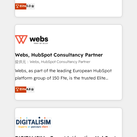
BBD Boom is the HubSpot partner that can help you
Elite
5.0
Execution • 750+ onboardings and 2,000+
to HubSpot Better. We work with your teams to
implementations • Deep expertise across marketing,
solve all your HubSpot challenges and improve user
sales, and service hubs • Built-in flexibility for
adoption, sales process and marketing results.
startups to global brands
Services 📚 Onboarding your team to HubSpot for
the first time 🔧 Designing and optimising your
HubSpot set-up for better results 🌐 Website design
and build using HubSpot 🔌 Integrating HubSpot
Webs, HubSpot Consultancy Partner
with other systems 🎓 Training your teams to be
提供元：Webs, HubSpot Consultancy Partner
HubSpot pros 📊 Lead generation services using
Webs, as part of the leading European HubSpot
HubSpot Why us? - SIX HubSpot Accreditations -
platform group of 150 Fte, is the trusted Elite
awarded by HubSpot after a rigorous process for
HubSpot CRM Partner offering you a roadmap on
Elite
4.8
CRM, Solutions Architecture, Onboarding , Data
maximizing EBITDA and achieving Commercial
Migration, Custom Integration & Platform
Excellence. With our targeted processes, we
Enablement -Onboarded over 500 businesses to
strengthen your digital transformation and minimize
HubSpot -Top 1% of partners worldwide -In-house
costs. As HubSpot's Advanced Accredited CRM
team of 25+ experts Contact us today to help you
Implementation partner, we provide expertise to
get more from your investment in HubSpot.
drive your business forward. Since 2015 we are fully
www.bbdboom.com
dedicated to HubSpot and with an experienced