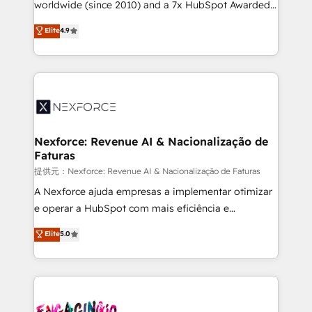
relationship-driven support. With over 300 HubSpot
worldwide (since 2010) and a 7x HubSpot Awarded
certifications and accreditations, we deliver both the
Elite Partner. With 500+ projects across the U.S.,
Elite
4.9
technical know-how and strategic guidance you
Brazil, and LATAM, we combine global expertise with
need to succeed.
regional experience. Today, we are Brazil’s largest
HubSpot Elite Partner—trusted by companies across
the Americas to scale smarter. ⚙️ CRM
Implementation & Migration Onboarding across all
Hubs, plus migrations from Salesforce, Pipedrive, RD
Station, Freshdesk, Intercom, and more. Custom
Nexforce: Revenue AI & Nacionalização de
Faturas
objects, automations, and integrations built for
growth. 🚀 AI-Driven GTM Orchestration Unify
提供元：Nexforce: Revenue AI & Nacionalização de Faturas
HubSpot with LinkedIn, WhatsApp, email, paid
A Nexforce ajuda empresas a implementar otimizar
media, and AI voice to drive pipeline. 🤖 AI Custom
e operar a HubSpot com mais eficiência e
Agent Development Deploy AI agents for
previsibilidade de receita. Combinamos Revenue
Elite
5.0
prospecting, follow-ups, service triage, and
Operations (RevOps) e Inteligência Artificial para
knowledge retrieval—built in HubSpot. ⚡ Fast-Track
estruturar processos integrar sistemas organizar
& Growth-Track Services Fast-Track: Rapid HubSpot
dados e automatizar operações. O objetivo é
onboarding in weeks Growth-Track: Unlock
transformar a HubSpot em um verdadeiro sistema
advanced optimization & adoption 📍 São Paulo, BR
operacional de receita conectando equipes