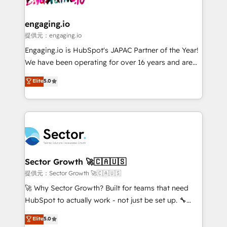
• Des Moines, IA • New York, NY
tecnologia e dados em uma operação integrada.
Também somos distribuidores oficiais da HubSpot
engaging.io
e de mais de 150 softwares globais permitindo
提供元：engaging.io
contratar e pagar a HubSpot em reais com nota
Engaging.io is HubSpot's JAPAC Partner of the Year!
fiscal no Brasil e gerar economia de até 50% na
We have been operating for over 16 years and are
contratação de softwares internacionais.
one of HubSpot's most experienced and technically
Elite
5.0
Oferecemos ainda agentes de IA especializados em
capable Agency Partners globally. We specialise in
HubSpot que automatizam tarefas executam rotinas
complex CRM migrations, implementations,
no CRM e mantêm os dados organizados, como um
integrations, custom CMS portal development,
especialista operando a plataforma 24/7. Hoje 300+
design & UX for mid to large to multi national
empresas em 13 países utilizam a Nexforce. Somos
businesses. Our teams are based in North America
a maior parceira da HubSpot na América Latina e
and APAC. We are HubSpot's top-ranked Advanced
líder no ranking global de sucesso do cliente da
Implementation Certified Partner and we contribute
Sector Growth 🚀🇨🇦🇺🇸
HubSpot.
to their advisory council. We strive to do 'good work
提供元：Sector Growth 🚀🇨🇦🇺🇸
with good people' and have worked with incredible
🚀 Why Sector Growth? Built for teams that need
brands. You can see some of them on our website,
HubSpot to actually work - not just be set up. 🔧
along with plenty of case studies.
HubSpot Experts: Onboarding, migrations,
Elite
5.0
automation, and training built for adoption. ⚡ Highly