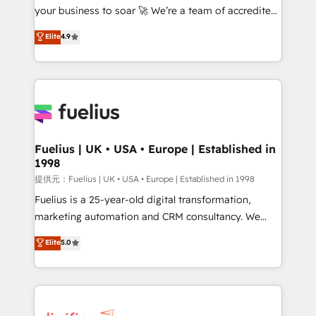
your business to soar 🚀 We’re a team of accredited
ISO 42001 Ready for the next step? Click the 👈
HubSpot experts ready to help you. We can
'𝗖𝗼𝗻𝘁𝗮𝗰𝘁 𝗯𝘂𝘀𝗶𝗻𝗲𝘀𝘀' button to get in touch (𝘸𝘦'𝘳𝘦
Elite
4.9
implement the platform into complex business
𝘴𝘶𝘱𝘦𝘳 𝘳𝘦𝘴𝘱𝘰𝘯𝘴𝘪𝘷𝘦)
environments, optimise what you've got and make
sure you can actually use it, build your website in
HubSpot or create an inbound marketing strategy
for you and execute it on HubSpot. We are on the
G-Cloud 14 CCS (Crown Commercial Service)
framework, meaning we've been accredited by
Fuelius | UK • USA • Europe | Established in
1998
HubSpot and vetted by the CCS, which means we
can support public sector companies as well the
提供元：Fuelius | UK • USA • Europe | Established in 1998
other ones listed in our profile. Our services: -
Fuelius is a 25-year-old digital transformation,
HubSpot implementation - HubSpot CMS website
marketing automation and CRM consultancy. We
build We can do lots of things. But everything we do
enable mid-market and enterprise clients to
Elite
5.0
is there for you to: - Grow revenue, and run your
maximise their return from digital and fuel their
business more efficiently - Build stronger
growth. We modernise platforms, streamline
relationships with customers - Make better
operations that are causing inefficiencies, improve
decisions with data - Find a new voice and reach
customer experiences, integrate systems, and
more people - Get the most out of your HubSpot