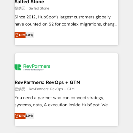
we turn complexity into clarity, human at global
Salted Stone
scale. 🏆 HubSpot’s CEO called us “the partner of the
提供元：Salted Stone
future.” Others agree it is proof of trust built through
Since 2012, HubSpot’s largest customers globally
measurable impact.
have counted on S2 for complex migrations, change
management, systems integration, and creative
Elite
5.0
solutions that deliver measurable impact and
transform brand experiences As one of the few full-
service creative agencies in the HubSpot
ecosystem, we blend strategy, technology, & award-
winning design to build scalable, globally
regionalized HubSpot websites, integrated
marketing campaigns, & RevOps frameworks that
RevPartners: RevOps + GTM
fuel long-term success We connect the entire
提供元：RevPartners: RevOps + GTM
customer lifecycle through seamless integrations,
You need a partner who can connect strategy,
ensure long-term adoption with change-
systems, data, & execution inside HubSpot. We
management programs, and align marketing, sales,
bridge the gap where most agencies fall short by
Elite
5.0
and service to drive sustainable growth With 6 key
combining GTM strategy with technical execution to
HubSpot accreditations and experience across
solve the right problem with the right solution. As the
hundreds of organizations in dozens of industries,