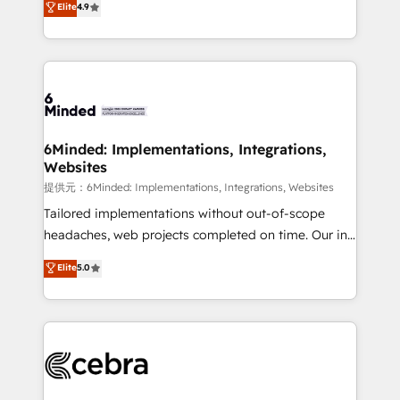
Elite
4.9
150+ HubSpot-certified experts, we deliver scalable
English, Spanish, Portuguese & Italian 👉 Grow
solutions to complex GTM and RevOps challenges.
smarter with AI and HubSpot.
Our Expertise 🔹 Onboarding & Implementation:
Accredited HubSpot Partner, ensuring smooth setup
tailored to your GTM motion. 🔹 Migrations: Move
from other CRMs to HubSpot without data loss or
downtime. 🔹 RevOps Strategy: Align teams,
6Minded: Implementations, Integrations,
Websites
processes, and data to drive revenue efficiency. 🔹
Integrations: Connect HubSpot with your tech stack
提供元：6Minded: Implementations, Integrations, Websites
for better adoption. 🔹 Custom Solutions: Build
Tailored implementations without out-of-scope
tailored apps, workflows, and configurations. We are
headaches, web projects completed on time. Our in-
SOC 2 Type II and ISO 27001 certified, reinforcing
house team of certified CRM architects, experts,
Elite
5.0
our commitment to data security and compliance. At
developers, designers, and marketers handles all
OneMetric, we help revenue teams focus on the
aspects of your HubSpot. ✨ 400+ global clients ✨
OneMetric that matters most: revenue.
100+ seamless migrations from 15+ different CRMs
✨ 100,000+ hours in HubSpot projects, 75+ full Hub
implementations, and 5,000+ pages ✨ CS: Clients
generating 7-digit MRR from inbound campaigns ✨