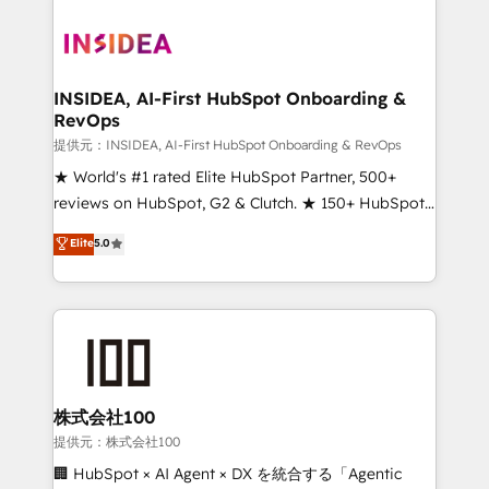
INSIDEA, AI-First HubSpot Onboarding &
RevOps
提供元：INSIDEA, AI-First HubSpot Onboarding & RevOps
★ World's #1 rated Elite HubSpot Partner, 500+
reviews on HubSpot, G2 & Clutch. ★ 150+ HubSpot
Certified Experts & Trainers across the team ★
Elite
5.0
1,500+ implementations across five continents ★ AI-
First, RevOps-led, Onboarding obsessed ★
Company of the Year 2024/25 INSIDEA helps
growing companies turn HubSpot into a revenue
engine. We onboard your team, migrate your data,
and build AI-powered workflows that drive adoption
from week one, in your time zone. What we do ➤
株式会社100
Onboarding: Live in weeks, with workflows built
提供元：株式会社100
around your business, not a template. ➤ Migration:
🏢 HubSpot × AI Agent × DX を統合する「Agentic