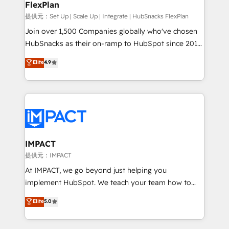
FlexPlan
people, exciting ideas and can-do mentality, we
ensure revenue growth on a daily basis. So tell us
提供元：Set Up | Scale Up | Integrate | HubSnacks FlexPlan
your challenge; our passionate and growth driven
Join over 1,500 Companies globally who've chosen
team of 100+ experts is ready for you! Driving digital
HubSnacks as their on-ramp to HubSpot since 2014
growth | www.brightdigital.com
Simple pay-as-you-go plans that accelerate value...
Elite
4.9
1️⃣ Set Up | Onboarding New or Check-fixing existing
HubSpot portals 2️⃣ Scale Up | 100% HubSpot Task
Execution... Global 24/7 ... All Experts 3️⃣ Integrate |
your entire Tech Stack with Custom Integrations
Slash months from your API Integration project... ⬅️
Click "Contact Business" ⬅️ to access 150+ Kickstart
Integration templates that put HubSpot in the center
IMPACT
of your tech stack, syncing... 🛍️ Shopify or
提供元：IMPACT
WooCommerce 💲 Stripe or Paypal 💰 Sage or
At IMPACT, we go beyond just helping you
Netsuite 🤖 Google or Microsoft ✍️ DocuSign or
implement HubSpot. We teach your team how to
PandaDoc 🌐 Avalara or Quaderno HubSnacks holds
master it. As the creators of the Endless Customers
Elite
5.0
the rare Advanced "Custom Integrations"
System™ (the next evolution of They Ask, You
Accreditation, securely sync data across... 🔄 any
Answer), we’re the only HubSpot partner built
apps, in any direction. Stuck on your old CRM..?