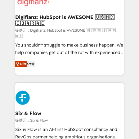
supercharge revenue operations Key services: • CRM
investment
Implementation • Systems Integration • Digital
Transformation / Web Development • RevOps &
Digifianz: HubSpot is AWESOME 🇺🇸🇲🇽
🇪🇸🇦🇷🇦🇪
Sales Consulting • Marketing Automation What
makes us different? 🚀 Top 0.5% of global HubSpot
提供元：Digifianz: HubSpot is AWESOME 🇺🇸🇲🇽🇪🇸🇦🇷
🇦🇪
agencies ⚙️ The strongest technical ability and
You shouldn't struggle to make business happen. We
integration capabilities 💼 Consultative, long-term
help companies get out of the rut with experienced,
partners who will embed ourselves into your
process-oriented teams implementing HubSpot
business, processes and systems 🏢 We specialise in
Elite
4.9
Marketing, Sales, Service, CMS and Operations Hub,
working with mid-market and enterprise
so selling and actually engaging with your customers
organisations, global organisations and those with
feels easy and pain-free. We are a top ranked
complex use cases 🏆 CRM Implementation,
HubSpot Elite Partner, winner of Rookie of the Year
Platform Enablement, Custom Integration and
and Customer First Awards, 4.9/5 rating in HubSpot
Onboarding Accredited 🔐 ISO27001 & ISO9001
Reviews and 4.9/5 rating in Clutch Reviews. Digifianz
Certified
helps the following industries: logistics & 3PL, home
Six & Flow
improvement & construction, branding and
提供元：Six & Flow
commercialization, real estate, health, education,
Six & Flow is an AI-first HubSpot consultancy and
SaaS, Software Dev & IT and consulting, make the
RevOps partner helping ambitious organisations