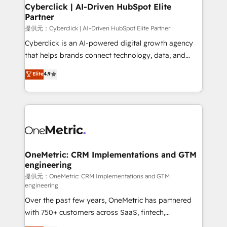
Cyberclick | AI-Driven HubSpot Elite
Partner
提供元：Cyberclick | AI-Driven HubSpot Elite Partner
Cyberclick is an AI-powered digital growth agency
that helps brands connect technology, data, and
creativity to achieve measurable results. Founded in
Elite
4.9
Barcelona and operating across Spain, LATAM, and
the UK, we support global companies in building
smarter marketing, sales, and customer success
strategies. As the only HubSpot Elite Partner in
Iberia (Spain & Portugal), we combine human insight
with intelligent automation to drive sustainable
growth. Our multidisciplinary team designs solutions
OneMetric: CRM Implementations and GTM
engineering
that simplify complexity, boost performance, and
turn innovation into real impact. 🌍 Highlights •
提供元：OneMetric: CRM Implementations and GTM
engineering
HubSpot Partner since 2012 • 2022 EMEA Impact
Over the past few years, OneMetric has partnered
Award: Best Integration • 150+ successful HubSpot
with 750+ customers across SaaS, fintech,
projects • Clients in 30+ industries • Proprietary
healthcare, real estate, and other industries. With
technology for integrations • Multilingual team: