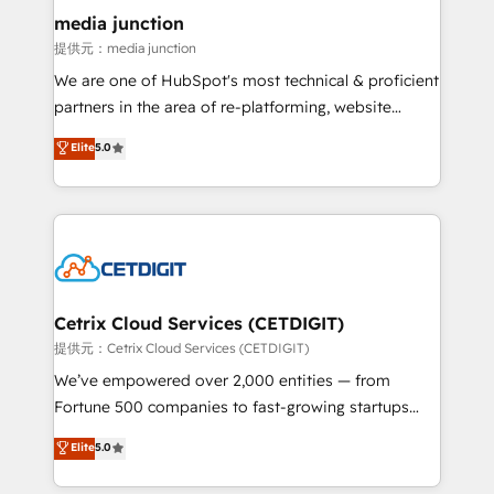
Mexico, USA, and Portugal—we've executed over a
media junction
hundred successful operations. Our approach,
提供元：media junction
rooted in RevOps principles, integrates analysis,
We are one of HubSpot's most technical & proficient
training, planning, and qualification. Leveraging
partners in the area of re-platforming, website
technology, data analytics, CRM optimization, and
design & development. We specialize in multi-hub
Elite
5.0
inbound marketing tactics, we focus on
implementations for mid-market & enterprise
understanding, nurturing, and converting leads.
companies. We are woman-owned, powered by
Partner with us to unlock your business's full
coffee, and we ❤️ dogs. We produce award-winning
potential and achieve sustained growth in today's
work for our clients. 🏆2023 Technical Expertise
competitive market.
Impact Award 🏆2022 Technical Expertise Impact
Award 🏆2022 Platform Migration Excellence Impact
Award 🏆2020 Elite Solutions Partner 🏆2019
Cetrix Cloud Services (CETDIGIT)
Integrations HubSpot Impact Award 🏆2019
提供元：Cetrix Cloud Services (CETDIGIT)
Marketing Enablement HubSpot Impact Award 🏆
We’ve empowered over 2,000 entities — from
2018 Website Design HubSpot Impact Award 🏆2017
Fortune 500 companies to fast-growing startups
Website Design HubSpot Impact Award 🏆2016
and nonprofits — to streamline operations, scale
Elite
5.0
Growth-Driven Design Agency of the Year 🏆2016
revenue, and unlock the full potential of HubSpot.
Sales Enablement HubSpot Impact Award 🏆2015
With deep technical and industry expertise, we fuse