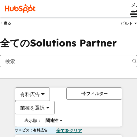
メ
ュ
ビルド
戻る
全てのSolutions Partner
フィルター
有料広告
業種を選択
表示順：
関連性
サービス：有料広告
全てをクリア