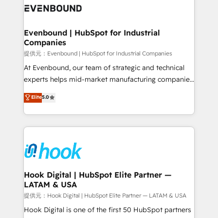
to accompany companies on their digital
Data & Content 📈 Sales & Marketing Alignment +
transformation journey.
Revenue Team Enablement 🤖 Breeze AI & Custom
Agent Creation 🔄 Custom Integrations & Data
Evenbound | HubSpot for Industrial
Companies
Migration Why 1406 We become part of your team.
Your team learns while we build. We fix what others
提供元：Evenbound | HubSpot for Industrial Companies
broke. Built for mid-market reality—practical
At Evenbound, our team of strategic and technical
solutions that work with your actual headcount and
experts helps mid-market manufacturing companies
constraints. By the Numbers 🏆 Top 1% of all
achieve real growth. We specialize in delivering
Elite
5.0
HubSpot partners 🔄 Top 5% globally in client
tailored solutions that drive results by leveraging
retention 📅 8+ years of consistent results since 2017
HubSpot’s platform and data to fuel success.
Who We Serve Revenue teams, marketing leaders,
Technical Solutions: - HubSpot Technical Consulting -
and sales ops at mid-market companies ready to
HubSpot CRM Implementation - HubSpot
move beyond spreadsheets into unified systems
Onboarding - Data Migration & Integrations -
that drive real business results.
Technical Audit & Optimization Strategic Solutions: -
Revenue Operations - Inbound Marketing -
Hook Digital | HubSpot Elite Partner —
LATAM & USA
Outbound Marketing - HubSpot CMS Website
Design & Development We empower our clients to
提供元：Hook Digital | HubSpot Elite Partner — LATAM & USA
reach their full potential by providing transparent,
Hook Digital is one of the first 50 HubSpot partners