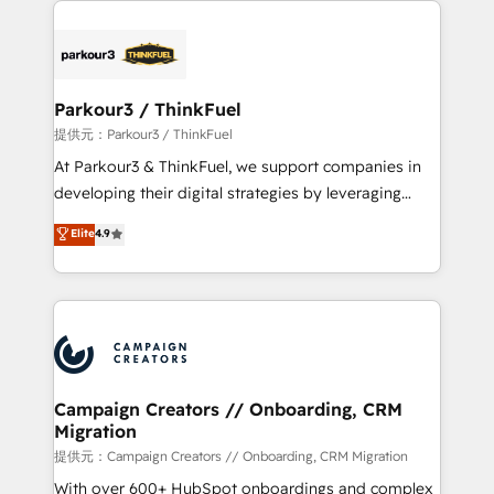
specialize in crafting high-performance growth
strategies that integrate data-driven marketing,
automation, and revenue intelligence to help
companies scale faster and smarter. 🔹 BOOMS:
Parkour3 / ThinkFuel
Demand generation for all your buyers With BOOMS,
提供元：Parkour3 / ThinkFuel
you invest in 100% of your buyers, accelerating your
At Parkour3 & ThinkFuel, we support companies in
growth and positioning yourself as an undisputed
developing their digital strategies by leveraging
leader. 🔹 BOOST: Optimize your digital
technologies and automating their marketing and
Elite
4.9
transformation process A methodology designed to
sales processes to generate growth. Our offer spans
implement HubSpot effectively and optimize your
from Strategy to Operations. We specialize in CRM
digital processes. 🔹 Trusted by Industry Leaders
onboarding and implementation, web design, sales
With an average rating of 4.9/5 and a proven track
& marketing automation, and digital marketing. With
record of business transformation, our growth-first
extensive experience working with tech companies
approach has helped brands dominate their
and manufacturers since 2002, we are committed to
markets.
empowering our clients and developing their
Campaign Creators // Onboarding, CRM
Migration
autonomy. Get to grips with HubSpot through
guided implementation and seamless integration of
提供元：Campaign Creators // Onboarding, CRM Migration
the CRM platform into your digital ecosystem. Would
With over 600+ HubSpot onboardings and complex