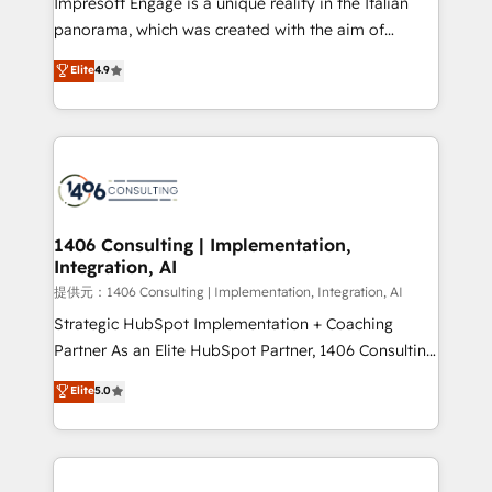
Impresoft Engage is a unique reality in the Italian
but specialise in the more complex projects where
panorama, which was created with the aim of
data migration, AI, and systems integrations
putting Customer Experience at the center by
Elite
4.9
represent key aspects of the project's success.
creating digital environments capable of integrating
people, processes and data. We offer the best
digital solutions on the market, ranging from CRM
processes and technologies to digital strategy, from
marketing automation to online and offline sales
processes through Customer Service Management,
allowing companies to optimize processes and meet
1406 Consulting | Implementation,
Integration, AI
the needs of the customer. We are part of Impresoft
Group, a group of specialized and complementary
提供元：1406 Consulting | Implementation, Integration, AI
companies that divide their offer into 4
Strategic HubSpot Implementation + Coaching
Competence Centers: Smart Manufacturing,
Partner As an Elite HubSpot Partner, 1406 Consulting
Customer First, Enabling Technologies & Security.
helps mid-market revenue teams transform how
Elite
5.0
The synergies generated by these integrations,
they sell, market, and serve. We don't just build your
together with the combination of talents, skills,
HubSpot—we teach your team to own it, then stay
solutions and services, have allowed the group to
to help you keep winning. What We Do ⚙️ CRM
build an unrivaled offering portfolio on the market
Implementations across Marketing, Sales, Service,