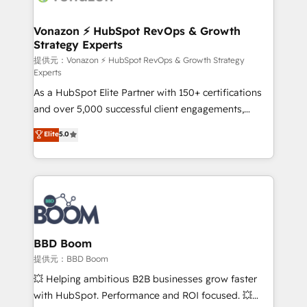
startups florissantes. Nos 3 grandes expertises sont :
➤ L’intégration de CRM et de méthodologie RevOps
Vonazon ⚡ HubSpot RevOps & Growth
Strategy Experts
pour aligner les équipes marketing, commerciales et
support client (data migration, synchronisation API,
提供元：Vonazon ⚡ HubSpot RevOps & Growth Strategy
Experts
audit et maintenance) ➤ La création de sites internet
As a HubSpot Elite Partner with 150+ certifications
de conversion qui transforment les visiteurs en
and over 5,000 successful client engagements,
opportunités d'affaires ➤ La mise en place de
Vonazon turns marketing complexity into
stratégies d'acquisition marketing (SEO, SEA,
Elite
5.0
measurable, scalable growth. From onboarding to
inbound, automatisation marketing, ABM, IA,
enterprise-grade campaigns, our in-house team
emailing) Informations clés : - 10 ans d'expérience -
builds scalable strategies that drive long-term
100+ intégrations CRM HubSpot réussies - 40
revenue. ⚙️ HubSpot Integration & Optimization •
experts conseil - 150 certifications HubSpot
Seamless CRM, CMS, and automation setup •
cumulées
Complex platform migrations and data cleanups •
Custom APIs and third-party integrations 📈 End-to-
BBD Boom
End Revenue Acceleration • Lifecycle marketing and
提供元：BBD Boom
pipeline growth programs • Sales enablement tools
💥 Helping ambitious B2B businesses grow faster
and CRM optimization • Retention strategies with
with HubSpot. Performance and ROI focused. 💥
customer journey mapping 🏅 Elite-Level HubSpot