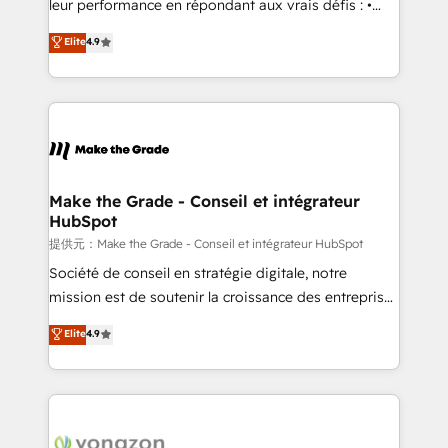
leur performance en répondant aux vrais défis : •
27001:2022 and ISO 9001:2015 across all seven
Intégration de HubSpot avec d’autres outils (ERP,
Elite
4.9
international offices and 175+ employees.
téléphonie, etc.) • Alignement des équipes grâce à un
outil et des données partagées • Amélioration de la
collecte et de l’analyse des données pour des
décisions éclairées • Optimisation de l’efficacité et
de la productivité des équipes Notre équipe de 30
consultants certifiés HubSpot aborde chaque projet
avec un engagement total, alignant processus
Make the Grade - Conseil et intégrateur
HubSpot
métiers et technologie, et guidant vos équipes à
travers le changement, tout en centrant vos objectifs
提供元：Make the Grade - Conseil et intégrateur HubSpot
d’entreprise. Grâce à une méthodologie éprouvée
Société de conseil en stratégie digitale, notre
auprès de plus de 400 clients, nous comprenons
mission est de soutenir la croissance des entreprises
rapidement vos enjeux et intégrons parfaitement
B2B à travers l’acquisition de nouveaux clients,
Elite
4.9
HubSpot dans votre organisation. Pour toute
l'intégration CRM et le développement des revenus
question technique ou besoin de structuration de
auprès de vos comptes existants. En France et à
votre projet HubSpot, contactez notre équipe pour
l'international, nous travaillons avec des ETI
un échange dédié.
ambitieuses, des grands groupes voulant aller au-
delà d’une simple transformation digitale et des