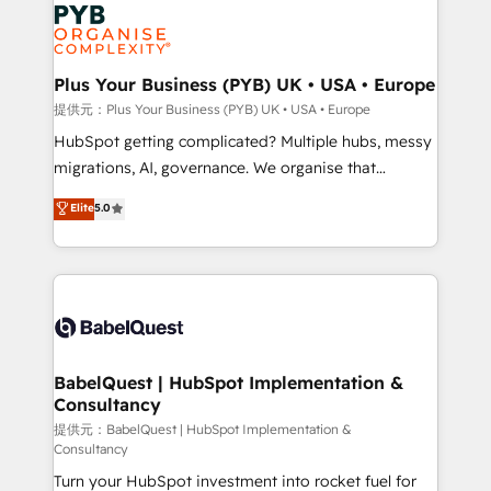
and growth-led companies across technology,
powerful growth engine. Built to convert, scale, and
professional services, financial services and
drive results.
industrial sectors. Offices in Johannesburg, Cape
Town, Dubai & London. 500+ HubSpot CRM
Plus Your Business (PYB) UK • USA • Europe
implementations delivered. AI visibility coverage
提供元：Plus Your Business (PYB) UK • USA • Europe
across ChatGPT, Claude, Perplexity, Gemini and
HubSpot getting complicated? Multiple hubs, messy
Google AI Overviews. HubSpot Impact Award -
migrations, AI, governance. We organise that
Customer First HubSpot Impact Award - Integrations
complexity, so your team can put HubSpot to work...
Elite
5.0
Innovation HubSpot Impact Award - Platform
Welcome to our Profile! We help with: • CRM
Migration Excellence HubSpot Impact Award -
implementation, reports, workflows, and team
Platform Excellence 40+ full-time HubSpot
training • CRM migration from Salesforce, Pipedrive,
professionals. 100s of certifications and
Dynamics and others • Technical projects including
accreditations with HubSpot.
custom API integrations • AI governance for
HubSpot-centred operations A little about us: •
Boutique 'Elite' team of 12 • 150+ clients across Sales
BabelQuest | HubSpot Implementation &
Consultancy
Hub, Marketing Hub, Service Hub, Data Hub and
CMS • ISO/IEC 27001:2022, ISO 9001:2015, and ISO
提供元：BabelQuest | HubSpot Implementation &
Consultancy
42001:2023 certified - the AI management standard •
Turn your HubSpot investment into rocket fuel for
GuardHub: our AI governance framework, built on