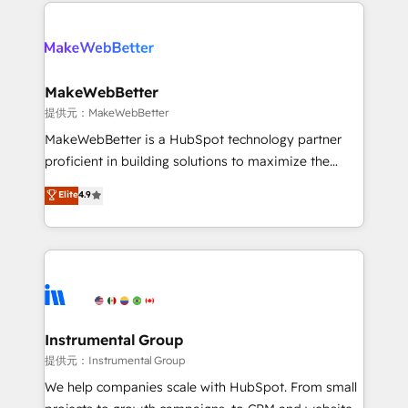
only firm in the world to hold Elite Partner
there’s a good chance one of our globally integrated
Accreditations with both HubSpot and Clay, our
teams has worked with clients just like you Let’s
clients gain a unique advantage in CRM architecture,
explore whether S2 is the partner you’ve been
pipeline generation, data intelligence, and go-to-
looking for...and get your next big initiative moving!
market execution. Why B2B Businesses Choose RP: -
MakeWebBetter
Secure: Soc2 compliant 🛡️ - Pricing: Implementations
提供元：MakeWebBetter
starting at $1,5k 💵 - Speed: Launch in 14 days ⚡ -
MakeWebBetter is a HubSpot technology partner
Global: 75+ RPers across five continents 🌐 - Scale:
proficient in building solutions to maximize the
Largest organically grown & fastest tiering Elite
operational efficiency of HubSpot. The fastest-
Elite
4.9
HubSpot Partner 🪴 - Sales Hub: More
growing tech-enabler & facilitator, MakeWebBetter,
implementations than any other Partner 💻 -
hands you the blend of HubSpot expertise &
Migrations: We convert Salesforce addicts to
eminent solutions & integrations. Trust us to
HubSpot evangelists 🧡 Don't hire a marketing
streamline your HubSpot experience. 🚀HubSpot
agency for an Ops problem. Don't hire a technical
Elite Partners with 10+ years of HubSpot experience
agency for a growth problem. Hire a partner built to
🤝HubSpot Premier Integration partner 🤝Google
solve both.
Premier Partner 2023 🌟5 HubSpot Accreditations 🌟
Instrumental Group
Won HubSpot Theme Challenge 2021 🌟INBOUND’19
提供元：Instrumental Group
HubSpot Rising Star Why us? Harnessing the full
We help companies scale with HubSpot. From small
potential of the powerful HubSpot CRM. ✔️A team of