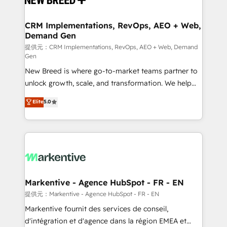
定の代行ではなく、設計の責任」を引き受け、部門横断
technical development team. - 19 HubSpot-certified
の統合・浸透・変革管理を実行します。 ▸ CMS戦略設
trainers to drive platform adoption. 📈 Revenue
CRM Implementations, RevOps, AEO + Web,
計・構築：リード獲得・CVR・SEOを前提にした情報設
Demand Gen
Generation - Full-funnel marketing and high-
計・導線設計・テンプレート設計をContent Hubで一体
performance advertising via Point Success Media. -
提供元：CRM Implementations, RevOps, AEO + Web, Demand
Gen
提供。 ▸ 既存CRM・MAからの移行支援：Salesforce・
Expert deployment of Breeze AI and custom agents
Marketo・Pardot等からの移行、カスタム設計、履歴
New Breed is where go-to-market teams partner to
to automate growth. 🏆 Elite Excellence - 8 platform
データ移行と活用設計まで。 ▸ AEO対応：ChatGPT・
unlock growth, scale, and transformation. We help
accreditations and deep HIPAA-compliance
Perplexity等のAI検索からの流入・引用を前提にコンテ
companies activate HubSpot’s AI-powered
expertise. - A team of 250+ experts dedicated to
Elite
5.0
ンツとサイト構造を最適化。 🏆 なぜ100incを選ぶの
customer platform and operationalize HubSpot’s
your resilient growth.
か？ ✓ HubSpot Eliteパートナー認定 ✓ HubSpotアワ
Loop Marketing framework through expert-led
ード受賞・HUGリーダー ✓ ISO27001:2022 /
services, smart agents, and purpose-built apps,
ISO9001:2015 取得 ✓ 400社以上の導入実績 ✓
tailored to your business. Together, we unlock
HubSpot大百科 出版 CRM・AI活用に関するご相談、現
results, fast. ⚙️CRM & RevOps: Align all Hubs to your
状整理の壁打ちなど、構想段階からお気軽にお問い合わ
buyer journey for clean data, scalability, & reporting.
せください。
🎯Demand Gen & ABM: Drive pipeline with inbound,
Markentive - Agence HubSpot - FR - EN
ABM, AEO, SEO, & paid media. 👩‍💻Web Design:
提供元：Markentive - Agence HubSpot - FR - EN
Build high-performing websites with UX, messaging,
Markentive fournit des services de conseil,
& conversion strategy that drive results. 🤖AI
d'intégration et d'agence dans la région EMEA et