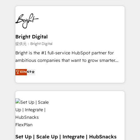
Growth-Driven Design Agency of the Year 🏆2015
automation, integration, and AI innovation to deliver
Became the 5th Agency to reach Diamond 🏆2014
lasting impact. We specialize in: • Turnkey and end-
HubSpot COS Performance Award 🏆2014 HubSpot
to-end HubSpot implementations • Onboarding for
COS Design Award 🏆2013 HubSpot Marketplace
Sales, Service, Marketing & Content Hubs • AI voice
Provider of the Year 🏆2011 Became a HubSpot
and chat agents, predictive automation, and smart
Bright Digital
Partner 📆Founded in 1997
workflows • Salesforce + HubSpot integration •
提供元：Bright Digital
RevOps and AI-driven sales enablement • Website
Bright is the #1 full-service HubSpot partner for
design and CMS development • ERP integration: SAP,
ambitious companies that want to grow smarter.
NetSuite, Microsoft Dynamics, … • Data cleansing
From HubSpot onboarding, to training, from
Elite
4.9
and CRM migration from any platform •
developing a new website to lead generation and
Client/member portals built on HubSpot • Custom
digital marketing; we do it all (and with great
and complex integrations: SAM.gov, GovWin,
results)! In short, our services include: - HubSpot
QuickBooks, PandaDoc, ClickUp, Shopify, Mapsly,
consultancy: onboarding, training, data migration -
WooCommerce, BuilderTrend, and more Experience
HubSpot development: websites, custom modules,
the difference — reach out to see how AI + HubSpot
integrations - Marketing & sales solutions: digital
can transform your business.
marketing, advertising, campaigns, content and
design We connect people, data and technology to
improve customer experiences. With our bright
Set Up | Scale Up | Integrate | HubSnacks