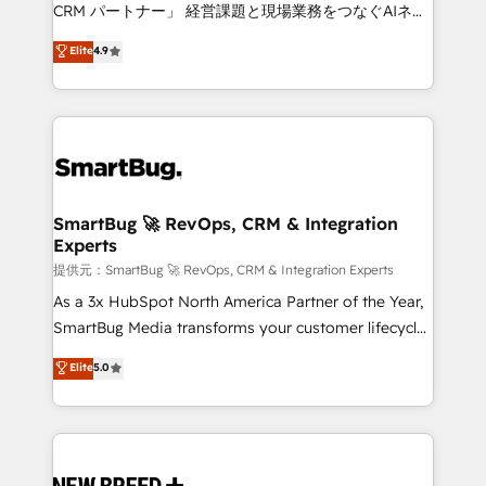
Move from any legacy CRM. Zero downtime, full data
CRM パートナー」 経営課題と現場業務をつなぐAIネイ
integrity. ➤ Implementation: Configure HubSpot to
ティブ・エージェンシーとして、HubSpot Eliteの実装
Elite
4.9
run your revenue process. Sales, marketing, and
力で顧客フロント業務を再設計します。 💡 100inc は何
service wired together. ➤ AI and Integrations: Layer
をする会社か？ HubSpotを共通基盤に、AIエージェン
Breeze AI, custom agents, and APIs to remove
トを組み込んだ顧客フロント業務（マーケティング・営
manual work. ➤ Ongoing Management: Monthly
業・CS）を組織全体で設計・実装する日本のAIネイテ
tune-ups, feature rollouts, adoption coaching. Buying
ィブ・エージェンシーです。事業部・グループ会社・部
HubSpot, switching to it, or reviving a stale portal?
門が分立する組織で、データと業務プロセスのサイロ化
We are built for the work.
を、CRMを軸とした全社共通基盤に再構築します。意
SmartBug 🚀 RevOps, CRM & Integration
Experts
思決定者・PMO・現場担当者に並走します。 1️⃣
HubSpot導入・活用支援 顧客データの一元化から、
提供元：SmartBug 🚀 RevOps, CRM & Integration Experts
GTMの見える化・自動化まで。全Hub統合運用、デー
As a 3x HubSpot North America Partner of the Year,
タ品質設計、グループ横断のCRM統合に対応します。
SmartBug Media transforms your customer lifecycle
2️⃣ AIエージェント組織構築 営業・マーケティング業務
into a revenue engine. Our unified ecosystem
Elite
5.0
の一部をAIが自律実行する組織への移行を設計・実装。
includes specialized divisions Globalia (AI &
Breeze・Claude等をHubSpotと連携させ、役割定義・
Software) and Point Success Media (Paid Media),
運用ルール・成果指標まで含めて設計します。 3️⃣ 全社
making this the official home for all three brands. 🔄
DX × AI推進のPMO伴走支援 複数部門をまたぐDX×AI変
Implementation & Integration - Seamless migrations
革を、構想から実装・定着までPMOとして主導。「設
and system integrations powered by Globalia’s