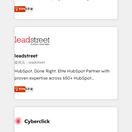
most out of their HubSpot experience operating in
grow with clarity, confidence, and intelligence.
Elite
5.0
the United States, EU, UAE, Mexico and Latin
Operating across the UK, Netherlands, Ireland, and
America. From casual user to super fan: make
Canada, we’ve delivered thousands of successful
HubSpot an experience you LOVE!
HubSpot projects for mid-market and enterprise
clients worldwide, with over 10 years experience. We
combine HubSpot, data, and AI to design connected
go-to-market systems that align people, process,
and technology for predictable, scalable revenue
leadstreet
growth. Our expertise spans RevOps, CRM and data
提供元：leadstreet
architecture, AI enablement, and strategic marketing,
HubSpot. Done Right. Elite HubSpot Partner with
delivered through our proprietary FLAIR framework
proven expertise across 650+ HubSpot
for responsible AI adoption. As a HubSpot Elite
implementations. With 12+ years of HubSpot
Elite
5.0
Partner and ISO 27001:2022 certified consultancy,
experience, we help you use the HubSpot platform
we blend strategy, creativity, and technology to help
to its fullest capacity, improve your current HubSpot
organisations scale smarter and grow stronger.
website, or build your new one.