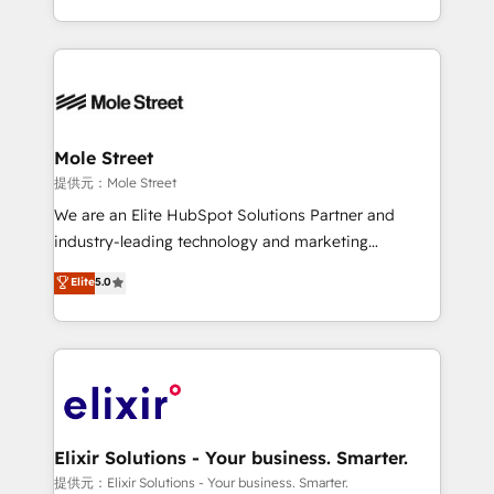
Technical Execution: ERP, EMR and Custom
Integrations; complex builds delivered in weeks, not
months. 🤖 AI Consulting & Agents: AI-powered
workflows; automation agents; process optimization
inside HubSpot. 🏆 Industry Experience: 🏥
Healthcare: HIPAA implementations; secure data
Mole Street
workflows 💼 Financial Services: compliant
提供元：Mole Street
workflows; audit-ready reporting ⚖️ Legal: client
We are an Elite HubSpot Solutions Partner and
intake; pipeline and document workflows 🛒 E-
industry-leading technology and marketing
Commerce: Shopify, WooCommerce; lifecycle and
consultancy. Our focus is on enterprise and mid-
Elite
5.0
revenue automation 🏢 Real Estate: deal pipelines;
market B2B companies globally that want a strategic
portfolio and lifecycle management 🏭
approach to execute their goals through creative
Manufacturing: ERP integrations; operational
applications of our solutions; Technical HubSpot
alignment 🛡️ Compliance & Data Considerations:
Consulting, Content Marketing, Growth-Driven
HIPAA-aware; CASL-compliant; GDPR-ready
Design, Migrations + Integrations. Mole Street’s
implementations where required 💡 Why 500+
mission is empowering others to realize their
Clients Choose Us: Elite Partner; technical, fast, and
greatness, which is achieved through creating
Elixir Solutions - Your business. Smarter.
built to scale.
absolute clarity, derived from a well-defined
提供元：Elixir Solutions - Your business. Smarter.