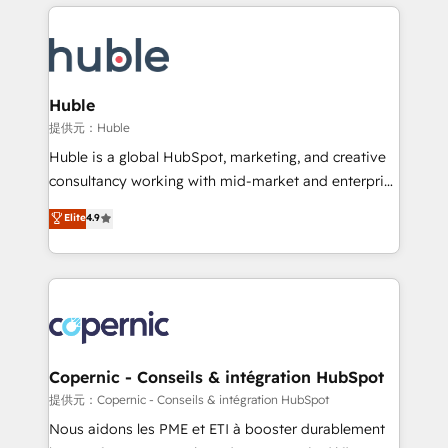
entirely around coaching and training. That means
Migrate | seamlessly off your old CRM onto a clean
we don’t do the work for you; we help you build the
new HubSpot portal with Advanced Website and
skills, processes, and internal team you need to
CRM Migrations using our in-house "HubScrub" Tool.
attract the right buyers, close deals faster, and grow
without outside dependencies. You’ll learn how to: •
Huble
Set up, audit, and organize your HubSpot portal •
提供元：Huble
Get your sales team fully using HubSpot • Track
Huble is a global HubSpot, marketing, and creative
pipeline and revenue across the entire buyer journey
consultancy working with mid-market and enterprise
• Build an in-house marketing team that drives
businesses. We go beyond implementation, shaping
Elite
4.9
growth • Create content and videos that attract
the strategy, processes, and teams that turn
buyers • Use AI to scale smarter Our coaching-led
HubSpot into a genuine growth engine. Named
approach works best for companies that are done
HubSpot's Global Partner of the Year in 2024,
with outsourcing and ready to build something that
consistently ranked among their top 5 partners
lasts. So if you're ready to become the most trusted
worldwide, and with over 15 years in the ecosystem,
voice in your market, let’s talk.
Huble has built a track record that speaks for itself.
One company, one operating model, delivering
Copernic - Conseils & intégration HubSpot
across offices and consulting teams in the UK, USA,
提供元：Copernic - Conseils & intégration HubSpot
Canada, Germany, France, Belgium, Singapore, and
Nous aidons les PME et ETI à booster durablement
South Africa. Certified compliant with ISO/IEC