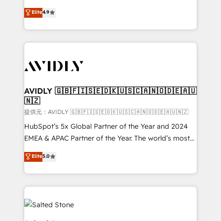
Strategy: Activate Breeze Agents, configure HubSpot
North America. Avec plus de 115 experts en
Elite
4.9
AI, & maximize AEO with tailored AI services. 🧩
marketing automation, Growth, Revops, CRM et
Integrations: Extend HubSpot with custom
webdesign. Markentive is both a consulting firm, a
integrations, hosting, & maintenance.
digital agency and an integrator. With over 115
experts in marketing automation, growth, revops,
CRM and webdesign (We focus on EMEA - USA
customers).
AVIDLY 🇬🇧🇫🇮🇸🇪🇩🇰🇺🇸🇨🇦🇳🇴🇩🇪🇦🇺
🇳🇿
提供元：AVIDLY 🇬🇧🇫🇮🇸🇪🇩🇰🇺🇸🇨🇦🇳🇴🇩🇪🇦🇺🇳🇿
HubSpot’s 5x Global Partner of the Year and 2024
EMEA & APAC Partner of the Year. The world’s most
experienced and fully accredited HubSpot Solutions
Elite
5.0
Partner. 🚀 With 2,750+ HubSpot projects delivered
and 370+ specialists across EMEA, APAC and NAM,
we de-risk complex CRM programmes and
accelerate ROI across every HubSpot Hub. 🧭 From
multi-region migrations to AI-powered automation,