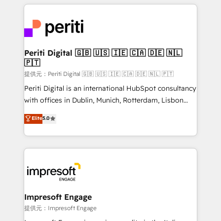
experiences. To us, technology is more than just
tech global congress). 👉 Ready to scale your
code; it’s about creating things that are useful, cool,
business with HubSpot? Let Cebra’s experts help
and—most importantly—simple. That’s why we lean
you grow faster, smarter, and with impact.
into bold ideas and shape them into thoughtful
products and strategies that actually make a
Periti Digital 🇬🇧 🇺🇸 🇮🇪 🇨🇦 🇩🇪 🇳🇱
🇵🇹
difference.
提供元：Periti Digital 🇬🇧 🇺🇸 🇮🇪 🇨🇦 🇩🇪 🇳🇱 🇵🇹
Periti Digital is an international HubSpot consultancy
with offices in Dublin, Munich, Rotterdam, Lisbon
and New York. 🔎 We are focused on enhancing
Elite
5.0
revenue-generation strategies for clients through
complete integration of core business processes
and systems (such as ERP and e-commerce
platforms) with HubSpot, driving efficiency and
results. 🎯 We present a solution-centric approach
and we're focused on HubSpot. We work with some
of HubSpot's most important customers to generate
Impresoft Engage
value from the platform in the long term. 🤖 We have
提供元：Impresoft Engage
worked 400+ HubSpot customers across industries