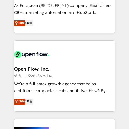
strategy, executed well, and reported on with clear
As European (BE, DE, FR, NL) company, Elixir offers
results. The culture is driven by core values; Joy, Grit,
CRM, marketing automation and HubSpot
Accountability, Curiosity, Authenticity, Growth
integration products and services to mid-market
Elite
5.0
Mindedness, and Clarity. We are driven to win for the
and enterprise customers. We ensure that your sales,
collective good of the company and its clientele, and
service and marketing department operates in the
dedicated to breaking the mold from the agency of
most effective way, while at the same time
the past into the consultancy of the future. Great
leveraging your commercial data for a fully
things are happening.
integrated buyers journey. Elixir is located in
Brussels, Munich "München", Cologne "Köln", Paris
and Amsterdam. Elixir is a first mover and leader
Open Flow, Inc.
when it comes to HubSpot sales and service
提供元：Open Flow, Inc.
implementations, highly renowned for our business
We’re a full-stack growth agency that helps
acumen, process (re-)design experience and a
ambitious companies scale and thrive. How? By
massive amount of success stories in this area. We
upgrading and streamlining every single revenue-
Elite
5.0
integrate HubSpot with complex solutions like SAP,
generating aspect of your business. We’re proud
MicroSoft, custom solutions,... Our company also has
HubSpot Elite Solutions Partners and devout CRM
strong experience with HubSpot CRM extension,
nerds who can harness HubSpot’s custom digital
mobile apps for Field Service Management and
tools to improve each touchpoint of your customer