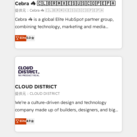
CS: 245% organic growth & +751% new visitors for a
Cebra 🦓 🇨🇱🇧🇷🇲🇽🇪🇸🇺🇸🇨🇴🇵🇪🇵🇦
full-funnel HubSpot project ✨ CS: 415% conversion
提供元：Cebra 🦓 🇨🇱🇧🇷🇲🇽🇪🇸🇺🇸🇨🇴🇵🇪🇵🇦
boost with a new HubSpot site Recognized leaders:
Cebra 🦓 is a global Elite HubSpot partner group,
🏆 HubSpot Platform Migration Impact Award 🏆
combining technology, marketing and media
Clutch HubSpot Global Leader 🏆 Finalist: HubSpot
expertise across Latin America and Southern
Elite
5.0
Inbound Campaign of the Year 🏆 Gold AVA Digital
Europe, with teams across 7 countries. Born in Chile,
Award for Best Website 🌟 Accreditations: CRM
we combine local insight with international reach to
Implementation, HubSpot Content Experience, CRM
help businesses grow through technology, creativity,
Data Migration & Custom Integration
AI and strategy. For over 12 years, we’ve delivered
500+ HubSpot implementations, building end-to-
end solutions that integrate CRM, AI automation,
inbound and loop marketing, content, and digital
CLOUD DISTRICT
creativity. Our multicultural team works in Spanish,
提供元：CLOUD DISTRICT
Portuguese, and English to design scalable strategies
We’re a culture-driven design and technology
that drive measurable growth. 🌎 Highlights: • 10+
company made up of builders, designers, and big
years as a HubSpot partner. • 2023 Impact Awards:
thinkers. We blend strategy, design, and
Elite
4.9
Platform Migration Excellence. • Top 3 Partner of the
development—always fueled by curiosity—to turn
Year LATAM 2022, 2023, 2024, 2025. • Partner of the
ideas, opportunities, and challenges into meaningful
Year 2024. • Organizer of Aliados.ai (AI, marketing &