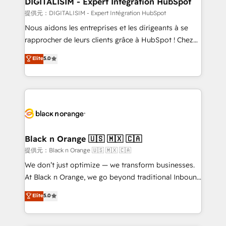
DIGITALISIM - Expert Intégration HubSpot
team (50+), we work with reputable companies in
提供元：DIGITALISIM - Expert Intégration HubSpot
B2B sectors such as manufacturing, SaaS and
Nous aidons les entreprises et les dirigeants à se
business services. We prepare a customized
rapprocher de leurs clients grâce à HubSpot ! Chez
business case that demonstrates the value and
DIGITALISIM, nous avons l'intime conviction que la
Elite
5.0
impact of your digital transformation, including a
réussite des entreprises passe par l’innovation web,
detailed financial rationale with a focus on ROI and
le marketing digital, et la relation client ! C'est
TCO. As a trusted extension of your team, we
pourquoi, nos experts sont à la fois capables de
believe in the power of partnership. Together, we
gérer votre projet de création de site internet, votre
embark on a transformational journey that sets your
référencement, votre stratégie digitale et le pilotage
business up for long-term success. Unlock your
et l'intégration d'HubSpot ! Les grandes phases d'un
business. If not now, when?
projet HubSpot avec DIGITALISIM : 🧽 Nettoyage,
Black n Orange 🇺🇸 🇲🇽 🇨🇦
migration et intégration des bases de données. 🚀
提供元：Black n Orange 🇺🇸 🇲🇽 🇨🇦
Développement des interfaces avec vos logiciels
We don’t just optimize — we transform businesses.
métiers ⚙️ Configuration de la plateforme HubSpot
At Black n Orange, we go beyond traditional Inbound
📈 Configuration de rapports et tableaux de bord 🤝
Marketing with our exclusive methodologies:
Elite
5.0
Book Process & Guidelines utilisateurs 🎓
BOOMS and BOOST. Together, they form a powerful
Formations des utilisateurs
combination that has driven success for over 800
businesses worldwide. As Elite HubSpot Partners, we