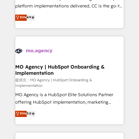
you like support in deploying your inbound
platform implementations delivered, CC is the go-to
marketing strategy? We'll provide support tailored
Elite Solutions Partner for businesses ready to
Elite
4.9
to your needs and sales objectives. With 125+
migrate, replatform, and scale smarter. We specialize
certifications, we are part of the most certified
in high-impact CRM and CMS migrations and
Canadian agencies, and we both hold Onboarding
onboarding from platforms like Salesforce, NetSuite,
Accreditations. Based in Canada (coast to coast), our
Zoho, Pardot, Marketo, Microsoft Dynamics, Wix,
services are offered in both English & French.
WordPress and legacy CRMs, turning fragmented
systems into unified, growth-ready HubSpot
architectures that accelerate revenue operations and
MO Agency | HubSpot Onboarding &
Implementation
performance. - Multi-object CRM migration, cleanup,
and implementation. - Pre-built and custom
提供元：MO Agency | HubSpot Onboarding &
Implementation
integrations across your full tech stack. - Custom
MO Agency is a HubSpot Elite Solutions Partner
object setup, CMS builds, and full-funnel automation.
offering HubSpot implementation, marketing
- Dashboards, lifecycle campaigns, and lead
automation, CRM and RevOps consulting, B2B SEO,
nurturing sequences. - Cross-hub setup across
Elite
5.0
paid media, content marketing, AEO and GEO (AI
Marketing, Sales, Operations, and Service Hubs. -
search optimisation), and HubSpot Content Hub and
Ongoing optimization, managed support, and
WordPress development. We work with enterprise
scalable retainers. Let’s make HubSpot your most