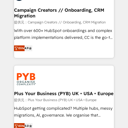
and manufacturers since 2002, we are committed to
empowering our clients and developing their
Campaign Creators // Onboarding, CRM
Migration
autonomy. Get to grips with HubSpot through
guided implementation and seamless integration of
提供元：Campaign Creators // Onboarding, CRM Migration
the CRM platform into your digital ecosystem. Would
With over 600+ HubSpot onboardings and complex
you like support in deploying your inbound
platform implementations delivered, CC is the go-to
marketing strategy? We'll provide support tailored
Elite Solutions Partner for businesses ready to
Elite
4.9
to your needs and sales objectives. With 125+
migrate, replatform, and scale smarter. We specialize
certifications, we are part of the most certified
in high-impact CRM and CMS migrations and
Canadian agencies, and we both hold Onboarding
onboarding from platforms like Salesforce, NetSuite,
Accreditations. Based in Canada (coast to coast), our
Zoho, Pardot, Marketo, Microsoft Dynamics, Wix,
services are offered in both English & French.
WordPress and legacy CRMs, turning fragmented
systems into unified, growth-ready HubSpot
architectures that accelerate revenue operations and
Plus Your Business (PYB) UK • USA • Europe
performance. - Multi-object CRM migration, cleanup,
提供元：Plus Your Business (PYB) UK • USA • Europe
and implementation. - Pre-built and custom
HubSpot getting complicated? Multiple hubs, messy
integrations across your full tech stack. - Custom
migrations, AI, governance. We organise that
object setup, CMS builds, and full-funnel automation.
complexity, so your team can put HubSpot to work...
- Dashboards, lifecycle campaigns, and lead
Elite
5.0