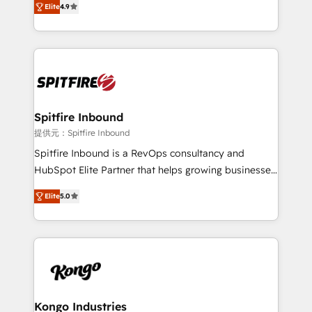
complex API integrations with external platforms.
Elite
4.9
approach to web design, sales enablement and
Working from several campuses across Belgium, The
inbound marketing that deliver month-on-month
Netherlands, Denmark and Sweden, iO currently
growth for our client's businesses. These methods
supports the growth of big and small companies
are confirmed by data-driven results so you can see
such as Brussels Airport, Volvo, Farmaline, Agilitas,
exactly where your marketing budget is being used
Streamz and Michelin.
and how. In a few months, you can boost leads, ROI
and overall revenue to a level not feasible with
Spitfire Inbound
traditional methods. If you’re a frustrated marketing
提供元：Spitfire Inbound
manager or business owner sick of wasting budget
Spitfire Inbound is a RevOps consultancy and
with generic agencies and their outdated methods,
HubSpot Elite Partner that helps growing businesses
we are here to help. We help ambitious businesses
design predictable, scalable revenue-driving
just like yours attract more high-quality leads
Elite
5.0
strategies. With offices in South Africa and London,
throughout each stage of the buying cycle with
we take a RevOps-led approach that aligns sales,
conversion-ready websites, engaging content
marketing & service, breaks down silos, and gives
specifically targeted to your key audiences and
teams the clarity to operate efficiently and with
enable sales teams with the process, technology and
confidence. We deliver end to end strategy and
training to smash targets.
implementation, aligning people, processes, data
and technology around a single source of truth to
Kongo Industries