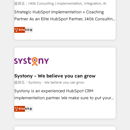
Portuguese, and English to design scalable strategies
提供元：1406 Consulting | Implementation, Integration, AI
that drive measurable growth. 🌎 Highlights: • 10+
Strategic HubSpot Implementation + Coaching
years as a HubSpot partner. • 2023 Impact Awards:
Partner As an Elite HubSpot Partner, 1406 Consulting
Platform Migration Excellence. • Top 3 Partner of the
helps mid-market revenue teams transform how
Elite
5.0
Year LATAM 2022, 2023, 2024, 2025. • Partner of the
they sell, market, and serve. We don't just build your
Year 2024. • Organizer of Aliados.ai (AI, marketing &
HubSpot—we teach your team to own it, then stay
tech global congress). 👉 Ready to scale your
to help you keep winning. What We Do ⚙️ CRM
business with HubSpot? Let Cebra’s experts help
Implementations across Marketing, Sales, Service,
you grow faster, smarter, and with impact.
Data & Content 📈 Sales & Marketing Alignment +
Revenue Team Enablement 🤖 Breeze AI & Custom
Agent Creation 🔄 Custom Integrations & Data
Systony - We believe you can grow
Migration Why 1406 We become part of your team.
提供元：Systony - We believe you can grow
Your team learns while we build. We fix what others
Systony is an experienced HubSpot CRM
broke. Built for mid-market reality—practical
implementation partner. We make sure to put your
solutions that work with your actual headcount and
organization's needs and goals first and think along
constraints. By the Numbers 🏆 Top 1% of all
Elite
4.9
with your organization. We are only satisfied once
HubSpot partners 🔄 Top 5% globally in client
you are too. Why Systony? - 20+ years of
retention 📅 8+ years of consistent results since 2017
experience with CRM, Marketing, Sales & Service