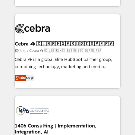
OneMetric, we help revenue teams focus on the
aspects of your HubSpot. ✨ 400+ global clients ✨
OneMetric that matters most: revenue.
100+ seamless migrations from 15+ different CRMs
✨ 100,000+ hours in HubSpot projects, 75+ full Hub
implementations, and 5,000+ pages ✨ CS: Clients
generating 7-digit MRR from inbound campaigns ✨
CS: 245% organic growth & +751% new visitors for a
Cebra 🦓 🇨🇱🇧🇷🇲🇽🇪🇸🇺🇸🇨🇴🇵🇪🇵🇦
full-funnel HubSpot project ✨ CS: 415% conversion
提供元：Cebra 🦓 🇨🇱🇧🇷🇲🇽🇪🇸🇺🇸🇨🇴🇵🇪🇵🇦
boost with a new HubSpot site Recognized leaders:
Cebra 🦓 is a global Elite HubSpot partner group,
🏆 HubSpot Platform Migration Impact Award 🏆
combining technology, marketing and media
Clutch HubSpot Global Leader 🏆 Finalist: HubSpot
expertise across Latin America and Southern
Inbound Campaign of the Year 🏆 Gold AVA Digital
Elite
5.0
Europe, with teams across 7 countries. Born in Chile,
Award for Best Website 🌟 Accreditations: CRM
we combine local insight with international reach to
Implementation, HubSpot Content Experience, CRM
help businesses grow through technology, creativity,
Data Migration & Custom Integration
AI and strategy. For over 12 years, we’ve delivered
500+ HubSpot implementations, building end-to-
end solutions that integrate CRM, AI automation,
inbound and loop marketing, content, and digital
1406 Consulting | Implementation,
Integration, AI
creativity. Our multicultural team works in Spanish,