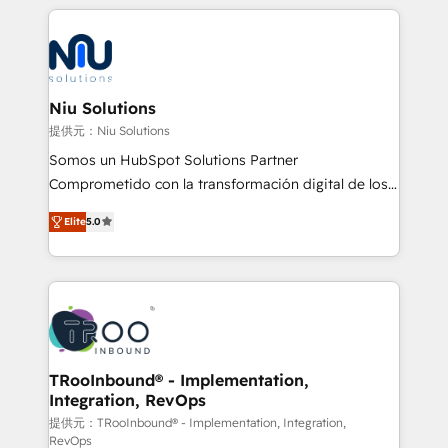
implementaciones conectando HubSpot con SAP,
ERPs, e-commerce, plataformas financieras,
WhatsApp y sistemas logísticos. Nuestro equipo
multicultural trabaja en español, inglés y portugués,
uniendo visión estratégica y excelencia técnica para
Niu Solutions
generar resultados medibles. Apoyamos a empresas
提供元：Niu Solutions
de construcción, educación, tecnología, retail, e-
Somos un HubSpot Solutions Partner
commerce, salud, financieras, seguros y servicios,
Comprometido con la transformación digital de los
ayudándolas a conectar sistemas, escalar equipos y
procesos comerciales de las empresas en
tomar decisiones basadas en datos. 🌎 Highlights:
Elite
5.0
Latinoamérica, con un enfoque en Marketing, Ventas
5+ años como partner HubSpot 100+
y Servicio al Cliente. Somos un equipo de trabajo
implementaciones en LATAM y EE. UU. Expertise en
multidisciplinario de alto rendimiento, con
integraciones vía API Top #7 HubSpot Partner
conocimiento y experiencia enfocado en: 1.
LATAM 2025 🏆 Impulsamos crecimiento con CRM +
Optimizar la eficiencia operativa de nuestros
IA en múltiples industrias. 👉 ¿Listo para transformar
clientes 2. Mejorar la experiencia del cliente 3.
tus procesos comerciales?
Asegurar resultados medibles Nos especializamos
TRooInbound® - Implementation,
Integration, RevOps
en bancos, seguros, e-commerce, Desarrolladores
Inmobiliarios y Empresas Distribuidoras de
提供元：TRooInbound® - Implementation, Integration,
RevOps
Productos