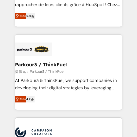
business services. We prepare a customized
rapprocher de leurs clients grâce à HubSpot ! Chez
business case that demonstrates the value and
DIGITALISIM, nous avons l'intime conviction que la
impact of your digital transformation, including a
Elite
5.0
réussite des entreprises passe par l’innovation web,
detailed financial rationale with a focus on ROI and
le marketing digital, et la relation client ! C'est
TCO. As a trusted extension of your team, we
pourquoi, nos experts sont à la fois capables de
believe in the power of partnership. Together, we
gérer votre projet de création de site internet, votre
embark on a transformational journey that sets your
référencement, votre stratégie digitale et le pilotage
business up for long-term success. Unlock your
et l'intégration d'HubSpot ! Les grandes phases d'un
business. If not now, when?
projet HubSpot avec DIGITALISIM : 🧽 Nettoyage,
Parkour3 / ThinkFuel
migration et intégration des bases de données. 🚀
提供元：Parkour3 / ThinkFuel
Développement des interfaces avec vos logiciels
At Parkour3 & ThinkFuel, we support companies in
métiers ⚙️ Configuration de la plateforme HubSpot
developing their digital strategies by leveraging
📈 Configuration de rapports et tableaux de bord 🤝
technologies and automating their marketing and
Book Process & Guidelines utilisateurs 🎓
Elite
4.9
sales processes to generate growth. Our offer spans
Formations des utilisateurs
from Strategy to Operations. We specialize in CRM
onboarding and implementation, web design, sales
& marketing automation, and digital marketing. With
extensive experience working with tech companies