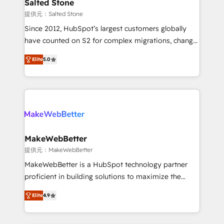
we turn complexity into clarity, human at global
Salted Stone
scale. 🏆 HubSpot’s CEO called us “the partner of the
提供元：Salted Stone
future.” Others agree it is proof of trust built through
Since 2012, HubSpot’s largest customers globally
measurable impact.
have counted on S2 for complex migrations, change
management, systems integration, and creative
Elite
5.0
solutions that deliver measurable impact and
transform brand experiences As one of the few full-
service creative agencies in the HubSpot
ecosystem, we blend strategy, technology, & award-
winning design to build scalable, globally
regionalized HubSpot websites, integrated
marketing campaigns, & RevOps frameworks that
MakeWebBetter
fuel long-term success We connect the entire
提供元：MakeWebBetter
customer lifecycle through seamless integrations,
MakeWebBetter is a HubSpot technology partner
ensure long-term adoption with change-
proficient in building solutions to maximize the
management programs, and align marketing, sales,
operational efficiency of HubSpot. The fastest-
and service to drive sustainable growth With 6 key
Elite
4.9
growing tech-enabler & facilitator, MakeWebBetter,
HubSpot accreditations and experience across
hands you the blend of HubSpot expertise &
hundreds of organizations in dozens of industries,