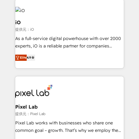
build a CRM architecture optimized to support your
business goals. Talk to us if you’re looking to: -
Connect marketing, sales and operations around one
iO
reliable source of truth - Unlock the full value of your
提供元：iO
CRM and marketing data, not just implement a
As a full-service digital powerhouse with over 2000
system - Accelerate impact with a partner who
experts, iO is a reliable partner for companies
understands both strategy and technology
looking to strengthen their position in the fields of
Elite
4.9
marketing, technology, content, strategy and
creation. iO combines in-depth knowledge on both
the marketing and technology end of HubSpot,
creating impactful inbound marketing strategies
from end-to-end. Teams of marketing specialists,
developers, copywriters and designers work side by
side to meet the specific demands of every client
Pixel Lab
and project. Dedicated HubSpot teams combine all
提供元：Pixel Lab
skills for HubSpot projects from strategy to
Pixel Lab works with businesses who share one
implementation and training. Skilled in-house
common goal – growth. That’s why we employ the
developers are building HubSpot CMS websites and
latest innovations in disruptive technology in our