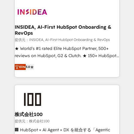
INSIDEA, AI-First HubSpot Onboarding &
RevOps
提供元：INSIDEA, AI-First HubSpot Onboarding & RevOps
★ World's #1 rated Elite HubSpot Partner, 500+
reviews on HubSpot, G2 & Clutch. ★ 150+ HubSpot
Certified Experts & Trainers across the team ★
Elite
5.0
1,500+ implementations across five continents ★ AI-
First, RevOps-led, Onboarding obsessed ★
Company of the Year 2024/25 INSIDEA helps
growing companies turn HubSpot into a revenue
engine. We onboard your team, migrate your data,
and build AI-powered workflows that drive adoption
from week one, in your time zone. What we do ➤
株式会社100
Onboarding: Live in weeks, with workflows built
提供元：株式会社100
around your business, not a template. ➤ Migration:
🏢 HubSpot × AI Agent × DX を統合する「Agentic