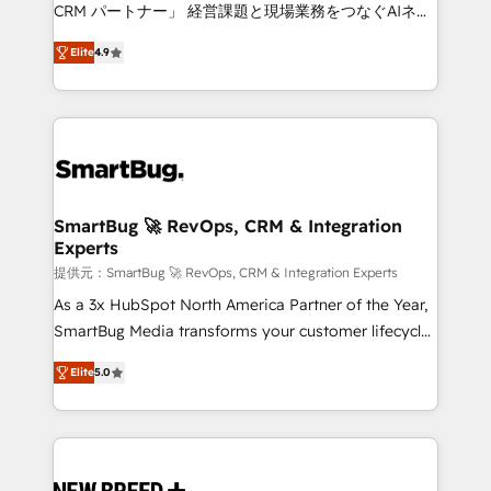
Move from any legacy CRM. Zero downtime, full data
CRM パートナー」 経営課題と現場業務をつなぐAIネイ
integrity. ➤ Implementation: Configure HubSpot to
ティブ・エージェンシーとして、HubSpot Eliteの実装
run your revenue process. Sales, marketing, and
Elite
4.9
力で顧客フロント業務を再設計します。 💡 100inc は何
service wired together. ➤ AI and Integrations: Layer
をする会社か？ HubSpotを共通基盤に、AIエージェン
Breeze AI, custom agents, and APIs to remove
トを組み込んだ顧客フロント業務（マーケティング・営
manual work. ➤ Ongoing Management: Monthly
業・CS）を組織全体で設計・実装する日本のAIネイテ
tune-ups, feature rollouts, adoption coaching. Buying
ィブ・エージェンシーです。事業部・グループ会社・部
HubSpot, switching to it, or reviving a stale portal?
門が分立する組織で、データと業務プロセスのサイロ化
We are built for the work.
を、CRMを軸とした全社共通基盤に再構築します。意
SmartBug 🚀 RevOps, CRM & Integration
Experts
思決定者・PMO・現場担当者に並走します。 1️⃣
HubSpot導入・活用支援 顧客データの一元化から、
提供元：SmartBug 🚀 RevOps, CRM & Integration Experts
GTMの見える化・自動化まで。全Hub統合運用、デー
As a 3x HubSpot North America Partner of the Year,
タ品質設計、グループ横断のCRM統合に対応します。
SmartBug Media transforms your customer lifecycle
2️⃣ AIエージェント組織構築 営業・マーケティング業務
into a revenue engine. Our unified ecosystem
Elite
5.0
の一部をAIが自律実行する組織への移行を設計・実装。
includes specialized divisions Globalia (AI &
Breeze・Claude等をHubSpotと連携させ、役割定義・
Software) and Point Success Media (Paid Media),
運用ルール・成果指標まで含めて設計します。 3️⃣ 全社
making this the official home for all three brands. 🔄
DX × AI推進のPMO伴走支援 複数部門をまたぐDX×AI変
Implementation & Integration - Seamless migrations
革を、構想から実装・定着までPMOとして主導。「設
and system integrations powered by Globalia’s