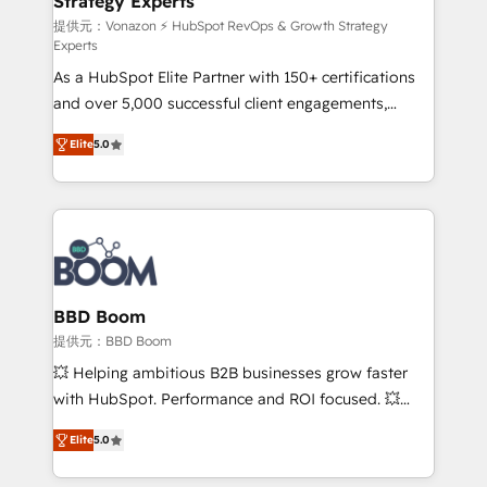
Strategy Experts
pour aligner les équipes marketing, commerciales et
support client (data migration, synchronisation API,
提供元：Vonazon ⚡ HubSpot RevOps & Growth Strategy
Experts
audit et maintenance) ➤ La création de sites internet
As a HubSpot Elite Partner with 150+ certifications
de conversion qui transforment les visiteurs en
and over 5,000 successful client engagements,
opportunités d'affaires ➤ La mise en place de
Vonazon turns marketing complexity into
stratégies d'acquisition marketing (SEO, SEA,
Elite
5.0
measurable, scalable growth. From onboarding to
inbound, automatisation marketing, ABM, IA,
enterprise-grade campaigns, our in-house team
emailing) Informations clés : - 10 ans d'expérience -
builds scalable strategies that drive long-term
100+ intégrations CRM HubSpot réussies - 40
revenue. ⚙️ HubSpot Integration & Optimization •
experts conseil - 150 certifications HubSpot
Seamless CRM, CMS, and automation setup •
cumulées
Complex platform migrations and data cleanups •
Custom APIs and third-party integrations 📈 End-to-
BBD Boom
End Revenue Acceleration • Lifecycle marketing and
提供元：BBD Boom
pipeline growth programs • Sales enablement tools
💥 Helping ambitious B2B businesses grow faster
and CRM optimization • Retention strategies with
with HubSpot. Performance and ROI focused. 💥
customer journey mapping 🏅 Elite-Level HubSpot
BBD Boom is the HubSpot partner that can help you
Execution • 750+ onboardings and 2,000+
Elite
5.0
to HubSpot Better. We work with your teams to
implementations • Deep expertise across marketing,
solve all your HubSpot challenges and improve user