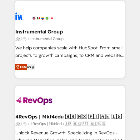
eminent solutions & integrations. Trust us to
there’s a good chance one of our globally integrated
streamline your HubSpot experience. 🚀HubSpot
teams has worked with clients just like you Let’s
Elite Partners with 10+ years of HubSpot experience
explore whether S2 is the partner you’ve been
🤝HubSpot Premier Integration partner 🤝Google
looking for...and get your next big initiative moving!
Premier Partner 2023 🌟5 HubSpot Accreditations 🌟
Instrumental Group
Won HubSpot Theme Challenge 2021 🌟INBOUND’19
提供元：Instrumental Group
HubSpot Rising Star Why us? Harnessing the full
We help companies scale with HubSpot. From small
potential of the powerful HubSpot CRM. ✔️A team of
projects to growth campaigns, to CRM and websites.
HubSpot experts backed by over 10+ years of
Hire an agency that's experienced in every inch of
HubSpot experience ✔️Flexible pricing models —
Elite
4.9
HubSpot and willing to work hand-in-hand with your
Hourly-fee (assigned one Dedicated HubSpot
team to simplify the complex and build a better
Admin); Monthly-fee (HubSpot Admin + Project
experience for your team and customers.
Manager); and Fixed Project Cost (as per
requirement). ✔️Helped over 25,000+ customers so
far with our HubSpot solutions. ✔️Bespoke apps &
on-demand bundle services. Connect with us today!
4RevOps | Mkt4edu 🇧🇷 🇲🇽 🇵🇹 🇦🇪 🇺🇸
提供元：4RevOps | Mkt4edu 🇧🇷 🇲🇽 🇵🇹 🇦🇪 🇺🇸
Unlock Revenue Growth: Specializing in RevOps -