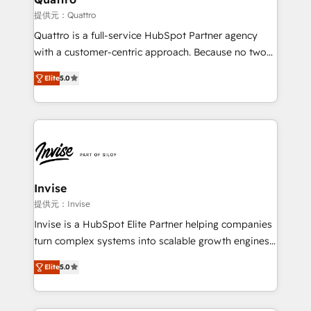
your website, and we drive growth through Account-
提供元：Quattro
Based Marketing, SEO, SEA and many other tactics.
Quattro is a full-service HubSpot Partner agency
No worries, we will advise you in which to deploy
with a customer-centric approach. Because no two
and help you to get the best measurable ROI. This
clients have the same needs, Quattro offer a
brings us to our mission; to effectively guide as
Elite
5.0
bespoke approach for every client. Services include
much Benelux companies as possible to be
business growth strategies, sales enablement, CRM
commercially successful.
set-up, Migrations, Integrations, Enterprise level
Sales Hub, Marketing Hub, Customer Support Hub,
Ops Hub Software, inbound marketing strategy,
content strategies, branding, HubSpot CMS,
bespoke web apps and growth driven design
Invise
websites. Experienced in helping Global B2B
提供元：Invise
Manufacturers, Fintech, Professional Services, IT and
Invise is a HubSpot Elite Partner helping companies
SaaS industries.
turn complex systems into scalable growth engines.
We combine strategy, technology and change
Elite
5.0
management to drive measurable results. As part of
the fast-growing Siloy Group, we unite more than
250+ HubSpot experts across Europe – ready to