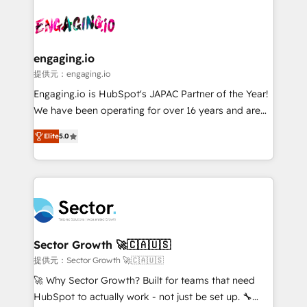
Who We Serve Revenue teams, marketing leaders,
implementations - 500+ successful onboardings -
and sales ops at mid-market companies ready to
Own back-end developers - Complex data
move beyond spreadsheets into unified systems
migrations (e.g. Salesforce, MS Dynamics, Perfect
that drive real business results.
View, SuperOffice) - Custom integrations (e.g. MS
engaging.io
Business Central, Navision, AX, SAP, Exact, AFAS) We
提供元：engaging.io
focus on growing B2B companies in the SME sector
Engaging.io is HubSpot's JAPAC Partner of the Year!
such as manufacturing, SaaS, business services and
We have been operating for over 16 years and are
wholesaler companies. As an experienced HubSpot
one of HubSpot's most experienced and technically
partner, we know how important user adoption is.
Elite
5.0
capable Agency Partners globally. We specialise in
That's why we have developed a step-by-step
complex CRM migrations, implementations,
implementation process that focuses on user
integrations, custom CMS portal development,
adoption. We’re experts on connecting data,
design & UX for mid to large to multi national
technology and people with each other. Together we
businesses. Our teams are based in North America
strive for optimal customer processes and
and APAC. We are HubSpot's top-ranked Advanced
experiences. Systony – We believe you can grow!
Implementation Certified Partner and we contribute
Sector Growth 🚀🇨🇦🇺🇸
to their advisory council. We strive to do 'good work
提供元：Sector Growth 🚀🇨🇦🇺🇸
with good people' and have worked with incredible
🚀 Why Sector Growth? Built for teams that need
brands. You can see some of them on our website,
HubSpot to actually work - not just be set up. 🔧