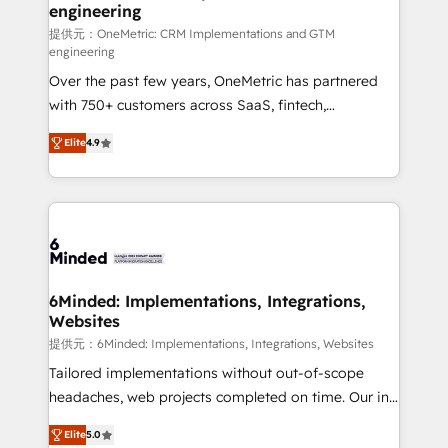
engineering
that simplify complexity, boost performance, and
turn innovation into real impact. 🌍 Highlights •
提供元：OneMetric: CRM Implementations and GTM
engineering
HubSpot Partner since 2012 • 2022 EMEA Impact
Over the past few years, OneMetric has partnered
Award: Best Integration • 150+ successful HubSpot
with 750+ customers across SaaS, fintech,
projects • Clients in 30+ industries • Proprietary
healthcare, real estate, and other industries. With
technology for integrations • Multilingual team:
Elite
4.9
150+ HubSpot-certified experts, we deliver scalable
English, Spanish, Portuguese & Italian 👉 Grow
solutions to complex GTM and RevOps challenges.
smarter with AI and HubSpot.
Our Expertise 🔹 Onboarding & Implementation:
Accredited HubSpot Partner, ensuring smooth setup
tailored to your GTM motion. 🔹 Migrations: Move
from other CRMs to HubSpot without data loss or
downtime. 🔹 RevOps Strategy: Align teams,
6Minded: Implementations, Integrations,
Websites
processes, and data to drive revenue efficiency. 🔹
Integrations: Connect HubSpot with your tech stack
提供元：6Minded: Implementations, Integrations, Websites
for better adoption. 🔹 Custom Solutions: Build
Tailored implementations without out-of-scope
tailored apps, workflows, and configurations. We are
headaches, web projects completed on time. Our in-
SOC 2 Type II and ISO 27001 certified, reinforcing
house team of certified CRM architects, experts,
Elite
5.0
our commitment to data security and compliance. At
developers, designers, and marketers handles all