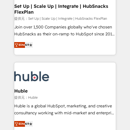
Award 🏆2020 Elite Solutions Partner 🏆2019
Set Up | Scale Up | Integrate | HubSnacks
FlexPlan
Integrations HubSpot Impact Award 🏆2019
Marketing Enablement HubSpot Impact Award 🏆
提供元：Set Up | Scale Up | Integrate | HubSnacks FlexPlan
2018 Website Design HubSpot Impact Award 🏆2017
Join over 1,500 Companies globally who've chosen
Website Design HubSpot Impact Award 🏆2016
HubSnacks as their on-ramp to HubSpot since 2014
Growth-Driven Design Agency of the Year 🏆2016
Simple pay-as-you-go plans that accelerate value...
Elite
4.9
Sales Enablement HubSpot Impact Award 🏆2015
1️⃣ Set Up | Onboarding New or Check-fixing existing
Growth-Driven Design Agency of the Year 🏆2015
HubSpot portals 2️⃣ Scale Up | 100% HubSpot Task
Became the 5th Agency to reach Diamond 🏆2014
Execution... Global 24/7 ... All Experts 3️⃣ Integrate |
HubSpot COS Performance Award 🏆2014 HubSpot
your entire Tech Stack with Custom Integrations
COS Design Award 🏆2013 HubSpot Marketplace
Slash months from your API Integration project... ⬅️
Provider of the Year 🏆2011 Became a HubSpot
Click "Contact Business" ⬅️ to access 150+ Kickstart
Partner 📆Founded in 1997
Integration templates that put HubSpot in the center
Huble
of your tech stack, syncing... 🛍️ Shopify or
提供元：Huble
WooCommerce 💲 Stripe or Paypal 💰 Sage or
Huble is a global HubSpot, marketing, and creative
Netsuite 🤖 Google or Microsoft ✍️ DocuSign or
consultancy working with mid-market and enterprise
PandaDoc 🌐 Avalara or Quaderno HubSnacks holds
businesses. We go beyond implementation, shaping
the rare Advanced "Custom Integrations"
Elite
4.9
the strategy, processes, and teams that turn