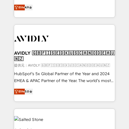
Strategy: Activate Breeze Agents, configure HubSpot
North America. Avec plus de 115 experts en
AI, & maximize AEO with tailored AI services. 🧩
Elite
4.9
marketing automation, Growth, Revops, CRM et
Integrations: Extend HubSpot with custom
webdesign. Markentive is both a consulting firm, a
integrations, hosting, & maintenance.
digital agency and an integrator. With over 115
experts in marketing automation, growth, revops,
CRM and webdesign (We focus on EMEA - USA
customers).
AVIDLY 🇬🇧🇫🇮🇸🇪🇩🇰🇺🇸🇨🇦🇳🇴🇩🇪🇦🇺
🇳🇿
提供元：AVIDLY 🇬🇧🇫🇮🇸🇪🇩🇰🇺🇸🇨🇦🇳🇴🇩🇪🇦🇺🇳🇿
HubSpot’s 5x Global Partner of the Year and 2024
EMEA & APAC Partner of the Year. The world’s most
experienced and fully accredited HubSpot Solutions
Elite
5.0
Partner. 🚀 With 2,750+ HubSpot projects delivered
and 370+ specialists across EMEA, APAC and NAM,
we de-risk complex CRM programmes and
accelerate ROI across every HubSpot Hub. 🧭 From
multi-region migrations to AI-powered automation,