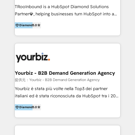
TRooInbound is a HubSpot Diamond Solutions
Partner💎, helping businesses turn HubSpot into a
scalable growth engine. We work with startups, mid-
Diamond
5.0
market, and enterprise teams to maximize
HubSpot’s full potential through: 💎HubSpot Audits,
Management & Optimization 💎RevOps-powered
HubSpot Onboarding & CRM Implementation 💎
Brand Development, Growth Strategy, AI SEO &
Performance Marketing 💎Data Migration & Custom
Integrations 💎Go-To-Market (GTM) Strategies &
Yourbiz - B2B Demand Generation Agency
Account-Based Marketing 💎CMS Development &
提供元：Yourbiz - B2B Demand Generation Agency
Conversion-Focused Websites With a 5.0⭐average
Yourbiz è stata più volte nella Top3 dei partner
rating and 140+ verified client reviews on the
italiani ed è stata riconosciuta da HubSpot tra i 20
HubSpot Ecosystem, TRooInbound is trusted by
migliori partner EMEA per la gestione del cliente.
businesses globally for consistent delivery and high
Diamond
5.0
Stiamo accompagnando oltre 100 aziende nella
client satisfaction. With deep HubSpot expertise and
digitalizzazione e ottimizzazione dei processi di
a focus on performance, we build systems that scale
marketing e vendita. Il nostro metodo DAM è stato
across marketing, sales, and service. Ready to grow
validato da oltre 350 manager: inizia con una precisa