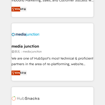
Inbound Marketing, Sales, and Customer Success We
specialize in driving revenue growth for companies
Elite
4.9
across industries through tailored marketing, sales,
and customer success strategies, utilizing RevOps
methodologies. As Latin America's largest HubSpot
partner and a global leader in education market, we
offer unparalleled insights. Operating in five
countries—Brazil, UAE (Abu Dhabi/Dubai/Sharjah),
Mexico, USA, and Portugal—we've executed over a
media junction
hundred successful operations. Our approach,
提供元：media junction
rooted in RevOps principles, integrates analysis,
We are one of HubSpot's most technical & proficient
training, planning, and qualification. Leveraging
partners in the area of re-platforming, website
technology, data analytics, CRM optimization, and
design & development. We specialize in multi-hub
inbound marketing tactics, we focus on
Elite
5.0
implementations for mid-market & enterprise
understanding, nurturing, and converting leads.
companies. We are woman-owned, powered by
Partner with us to unlock your business's full
coffee, and we ❤️ dogs. We produce award-winning
potential and achieve sustained growth in today's
work for our clients. 🏆2023 Technical Expertise
competitive market.
Impact Award 🏆2022 Technical Expertise Impact
Award 🏆2022 Platform Migration Excellence Impact