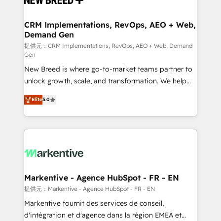
定の代行ではなく、設計の責任」を引き受け、部門横断
technical development team. - 19 HubSpot-certified
の統合・浸透・変革管理を実行します。 ▸ CMS戦略設
trainers to drive platform adoption. 📈 Revenue
CRM Implementations, RevOps, AEO + Web,
計・構築：リード獲得・CVR・SEOを前提にした情報設
Demand Gen
Generation - Full-funnel marketing and high-
計・導線設計・テンプレート設計をContent Hubで一体
performance advertising via Point Success Media. -
提供元：CRM Implementations, RevOps, AEO + Web, Demand
Gen
提供。 ▸ 既存CRM・MAからの移行支援：Salesforce・
Expert deployment of Breeze AI and custom agents
Marketo・Pardot等からの移行、カスタム設計、履歴
New Breed is where go-to-market teams partner to
to automate growth. 🏆 Elite Excellence - 8 platform
データ移行と活用設計まで。 ▸ AEO対応：ChatGPT・
unlock growth, scale, and transformation. We help
accreditations and deep HIPAA-compliance
Perplexity等のAI検索からの流入・引用を前提にコンテ
companies activate HubSpot’s AI-powered
expertise. - A team of 250+ experts dedicated to
Elite
5.0
ンツとサイト構造を最適化。 🏆 なぜ100incを選ぶの
customer platform and operationalize HubSpot’s
your resilient growth.
か？ ✓ HubSpot Eliteパートナー認定 ✓ HubSpotアワ
Loop Marketing framework through expert-led
ード受賞・HUGリーダー ✓ ISO27001:2022 /
services, smart agents, and purpose-built apps,
ISO9001:2015 取得 ✓ 400社以上の導入実績 ✓
tailored to your business. Together, we unlock
HubSpot大百科 出版 CRM・AI活用に関するご相談、現
results, fast. ⚙️CRM & RevOps: Align all Hubs to your
状整理の壁打ちなど、構想段階からお気軽にお問い合わ
buyer journey for clean data, scalability, & reporting.
せください。
🎯Demand Gen & ABM: Drive pipeline with inbound,
Markentive - Agence HubSpot - FR - EN
ABM, AEO, SEO, & paid media. 👩‍💻Web Design:
提供元：Markentive - Agence HubSpot - FR - EN
Build high-performing websites with UX, messaging,
Markentive fournit des services de conseil,
& conversion strategy that drive results. 🤖AI
d'intégration et d'agence dans la région EMEA et