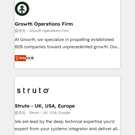
insights with technical excellence, we deliver
website development Award-winning creative
bespoke HubSpot solutions tailored to drive
design We live and breathe HubSpot and are ready
measurable growth and operational efficiency. Why
to take on real challenges!
Choose Nexa Cognition? 🚀 HubSpot Expertise: Our
Growth Operations Firm
certified team specialises in CRM implementation,
提供元：Growth Operations Firm
marketing automation, and revenue operations. 🤝
At Growth, we specialize in propelling established
Custom Solutions: From onboarding and
B2B companies toward unprecedented growth. Our
integrations, to RevOps and training. We align
focus is on fine-tuning and enhancing your growth,
HubSpot with your business needs. 🌟 Proven
Elite
5.0
sales, and marketing operations. Unlike conventional
Results: We’ve helped businesses of all sizes
marketing agencies, we dive deep into the
accelerate revenue growth, improve operational
operational aspects of your business, ensuring that
efficiency, and achieve ROI. 🔧 Flexible Service
each cog in your growth machine is well-oiled and
Packages: Choose ongoing support or project-based
functioning optimally. With our expertise in leading
solutions. We offer service packages designed to fit
platforms like Salesforce and HubSpot, we bring a
your requirements. Contact us today!
wealth of knowledge and experience to the table.
Struto - UK, USA, Europe
Our strategies are tailored to your business's unique
提供元：Struto - UK, USA, Europe
needs, ensuring a personalized approach that aligns
We are lead by the deep technical expertise you'd
with your growth objectives.
expect from your systems integrator and deliver all