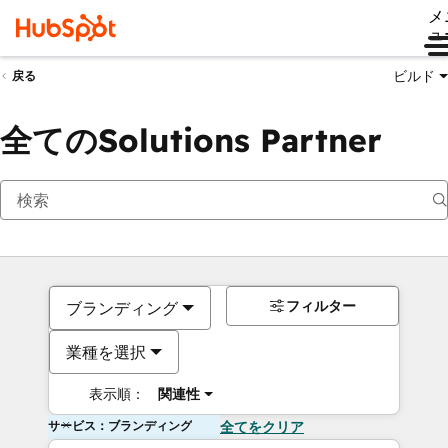
メ
ュ
ビルド
戻る
全てのSolutions Partner
フィルター
ブランディング
業種を選択
表示順：
関連性
サービス：ブランディング
全てをクリア