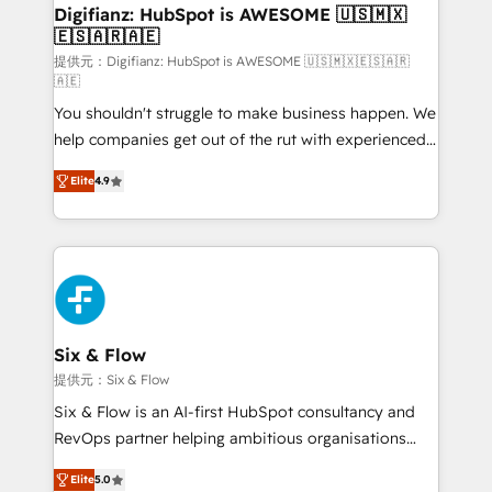
framework, meaning we've been accredited by
Digifianz: HubSpot is AWESOME 🇺🇸🇲🇽
🇪🇸🇦🇷🇦🇪
HubSpot and vetted by the CCS, which means we
can support public sector companies as well the
提供元：Digifianz: HubSpot is AWESOME 🇺🇸🇲🇽🇪🇸🇦🇷
🇦🇪
other ones listed in our profile. Our services: -
You shouldn't struggle to make business happen. We
HubSpot implementation - HubSpot CMS website
help companies get out of the rut with experienced,
build We can do lots of things. But everything we do
process-oriented teams implementing HubSpot
is there for you to: - Grow revenue, and run your
Elite
4.9
Marketing, Sales, Service, CMS and Operations Hub,
business more efficiently - Build stronger
so selling and actually engaging with your customers
relationships with customers - Make better
feels easy and pain-free. We are a top ranked
decisions with data - Find a new voice and reach
HubSpot Elite Partner, winner of Rookie of the Year
more people - Get the most out of your HubSpot
and Customer First Awards, 4.9/5 rating in HubSpot
investment
Reviews and 4.9/5 rating in Clutch Reviews. Digifianz
helps the following industries: logistics & 3PL, home
Six & Flow
improvement & construction, branding and
提供元：Six & Flow
commercialization, real estate, health, education,
Six & Flow is an AI-first HubSpot consultancy and
SaaS, Software Dev & IT and consulting, make the
RevOps partner helping ambitious organisations
most out of their HubSpot experience operating in
grow with clarity, confidence, and intelligence.
the United States, EU, UAE, Mexico and Latin
Elite
5.0
Operating across the UK, Netherlands, Ireland, and