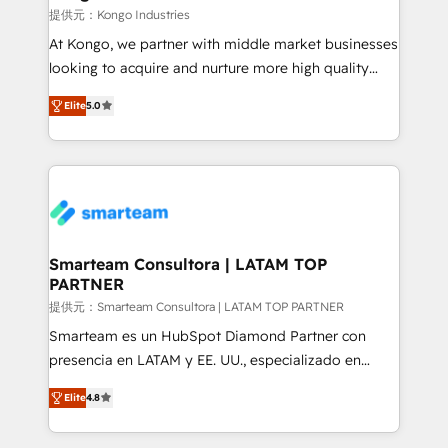
support sustainable growth and better decision-
提供元：Kongo Industries
making. Working with clients locally and globally, our
At Kongo, we partner with middle market businesses
expertise includes HubSpot onboarding and CRM
looking to acquire and nurture more high quality
implementation, automation, sales and customer
leads. We use digital media, marketing cloud,
experience strategy, web development, integrations,
Elite
5.0
automation and software integration to drive sales
and data-driven campaigns. Winners of the first
and, deliver clarity on marketing expenditure.
Global HEART Award, Yamini Rogan, CEO of
HubSpot said "We love the impact you are having in
the community - we are so glad to work with you."
Connect with us to see how we can do better and be
better together 🏆
Smarteam Consultora | LATAM TOP
PARTNER
提供元：Smarteam Consultora | LATAM TOP PARTNER
Smarteam es un HubSpot Diamond Partner con
presencia en LATAM y EE. UU., especializado en
implementaciones de HubSpot, integraciones API y
Elite
4.8
optimización de procesos comerciales con IA. Con
más de 6 años de experiencia, hemos liderado 100+