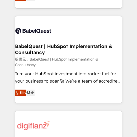
Welcome to our Profile! We help with: • CRM
nurturing sequences. - Cross-hub setup across
implementation, reports, workflows, and team
Marketing, Sales, Operations, and Service Hubs. -
training • CRM migration from Salesforce, Pipedrive,
Ongoing optimization, managed support, and
Dynamics and others • Technical projects including
scalable retainers. Let’s make HubSpot your most
custom API integrations • AI governance for
powerful growth engine. Built to convert, scale, and
HubSpot-centred operations A little about us: •
drive results.
Boutique 'Elite' team of 12 • 150+ clients across Sales
BabelQuest | HubSpot Implementation &
Consultancy
Hub, Marketing Hub, Service Hub, Data Hub and
CMS • ISO/IEC 27001:2022, ISO 9001:2015, and ISO
提供元：BabelQuest | HubSpot Implementation &
Consultancy
42001:2023 certified - the AI management standard •
Turn your HubSpot investment into rocket fuel for
GuardHub: our AI governance framework, built on
your business to soar 🚀 We’re a team of accredited
ISO 42001 Ready for the next step? Click the 👈
HubSpot experts ready to help you. We can
'𝗖𝗼𝗻𝘁𝗮𝗰𝘁 𝗯𝘂𝘀𝗶𝗻𝗲𝘀𝘀' button to get in touch (𝘸𝘦'𝘳𝘦
Elite
4.9
implement the platform into complex business
𝘴𝘶𝘱𝘦𝘳 𝘳𝘦𝘴𝘱𝘰𝘯𝘴𝘪𝘷𝘦)
environments, optimise what you've got and make
sure you can actually use it, build your website in
HubSpot or create an inbound marketing strategy
for you and execute it on HubSpot. We are on the
G-Cloud 14 CCS (Crown Commercial Service)