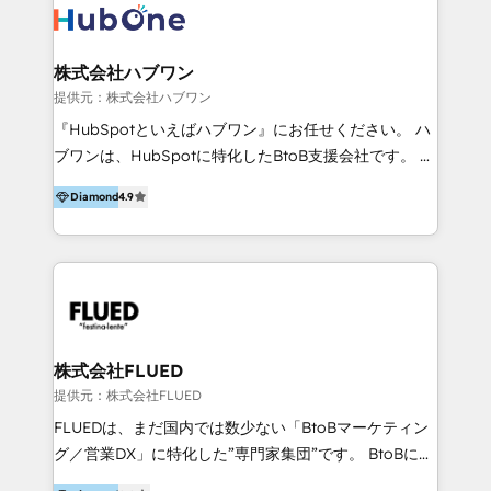
your business with a proven and reliable HubSpot
mappatura dei canali di acquisizione dei contatti e
Diamond Partner? 👉Connect with TRooInbound
dei processi aziendali. Siamo accreditati da
today (https://www.trooinbound.com/contact-us)
HubSpot come fornitore ufficiale per le integrazioni
株式会社ハブワン
tra il CRM e altri sistemi aziendali, tra cui SAP,
提供元：株式会社ハブワン
AS400, TeamSystem. HubSpot ci ha riconosciuto
『HubSpotといえばハブワン』にお任せください。 ハ
come formatori ufficiali per l'adozione del CRM in
ブワンは、HubSpotに特化したBtoB支援会社です。 ノ
azienda: il tasso di utilizzo dello strumento è oltre il
ーコードCMS構築、CRM／MA／SFAの設計・運用、他
50% più alto tra i nostri clienti rispetto le altre
Diamond
4.9
システムAPI連携・開発、営業定着支援、カスタマーサ
aziende. Lavoriamo con aziende B2B tra i 5 e i 35
クセス体制の設計まで、ワンストップ完結できる支援体
milioni di fatturato per migliorare l’efficienza dei
制を整えています。 HubSpotの導入支援だけでなく、
processi, allineare marketing e vendite, e
現場で使い続けられる仕組み、売上と効率を両立するシ
massimizzare il ritorno sugli investimenti.
ナリオ設計まで含めてご提案。「導入して終わり」では
なく「成果が出るまで動き続ける」パートナーであるこ
と。それが、ハブワンのスタンスです。 また、
株式会社FLUED
HubSpotはもちろん、ferret One、WordPress、
提供元：株式会社FLUED
Movable Type（Power CMS）などの各種CMSを活用
FLUEDは、まだ国内では数少ない「BtoBマーケティン
し、延べ100社以上のBtoB企業のサイト制作経験をもと
グ／営業DX」に特化した”専門家集団”です。 BtoBに特
に、ウェブマーケテイング担当者が本当に使いやすいノ
化し、WEB制作や広告運用などのオンライン施策か