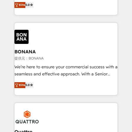
the agency services you'd expect from your
Elite
5.0
HubSpot Solutions Partner. As one of the UK's
longest-standing partners, we are experts at
maximising the value of the HubSpot platform and
building an integrated growth stack that brings your
business, operational and technical requirements to
life, and creates a 360˚ view of your customer to
help your teams do more. We specialise in HubSpot
BONANA
technical services, website design and development
提供元：BONANA
as well as agency services that help set you up for
We’re here to ensure your commercial success with a
success. Now, more than ever you need to connect
seamless and effective approach. With a Senior
and align your website and marketing to sales and
team that has 10+ years of experience in HubSpot,
customer service. It's time to empower your teams
Elite
5.0
we have a deep understanding of SaaS, Business
to create great customer experiences that generate
Services and E-commerce together with Retail. We
more leads, close more business and engage your
streamline and enhance your Sales, Marketing &
customers. Let's work side-by-side to make it
Service efforts, providing insights in your
happen.
commercial operations. We're good at RevOps,
automating and optimizing your marketing, sales &
service operations with AI, designing and building
Quattro