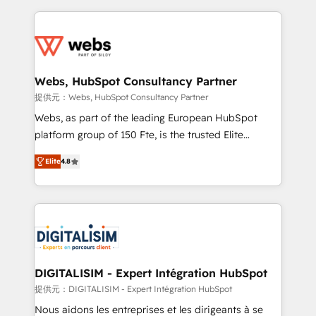
sales, and service hubs • Built-in flexibility for
adoption, sales process and marketing results.
startups to global brands
Services 📚 Onboarding your team to HubSpot for
the first time 🔧 Designing and optimising your
HubSpot set-up for better results 🌐 Website design
and build using HubSpot 🔌 Integrating HubSpot
Webs, HubSpot Consultancy Partner
with other systems 🎓 Training your teams to be
提供元：Webs, HubSpot Consultancy Partner
HubSpot pros 📊 Lead generation services using
Webs, as part of the leading European HubSpot
HubSpot Why us? - SIX HubSpot Accreditations -
platform group of 150 Fte, is the trusted Elite
awarded by HubSpot after a rigorous process for
HubSpot CRM Partner offering you a roadmap on
CRM, Solutions Architecture, Onboarding , Data
Elite
4.8
maximizing EBITDA and achieving Commercial
Migration, Custom Integration & Platform
Excellence. With our targeted processes, we
Enablement -Onboarded over 500 businesses to
strengthen your digital transformation and minimize
HubSpot -Top 1% of partners worldwide -In-house
costs. As HubSpot's Advanced Accredited CRM
team of 25+ experts Contact us today to help you
Implementation partner, we provide expertise to
get more from your investment in HubSpot.
drive your business forward. Since 2015 we are fully
www.bbdboom.com
dedicated to HubSpot and with an experienced
DIGITALISIM - Expert Intégration HubSpot
team (50+), we work with reputable companies in
提供元：DIGITALISIM - Expert Intégration HubSpot
B2B sectors such as manufacturing, SaaS and
Nous aidons les entreprises et les dirigeants à se