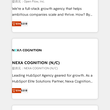
distribution, commercial real estate, technology,
提供元：Open Flow, Inc.
built to scale.
finserv/fintech, IT managed services, transportation
We’re a full-stack growth agency that helps
& logistics, energy/solar, staffing and recruiting,
ambitious companies scale and thrive. How? By
media, healthcare and government contractors. Our
upgrading and streamlining every single revenue-
scope of services encompasses Platform Solutions,
Elite
5.0
generating aspect of your business. We’re proud
Technical Solutions, Enablement Solutions, Digital
HubSpot Elite Solutions Partners and devout CRM
Solutions and Growth Solutions. As a fully
nerds who can harness HubSpot’s custom digital
accredited and five-star rated firm, Wendt Partners
tools to improve each touchpoint of your customer
brings a deep bench of expertise to each client
experience. Working hand-in-hand with your team,
engagement. In addition, we are SOC 2, ISO 27001,
we’ll assemble a RevOps machine that drives more
GDPR and HIPAA compliant for global IT security
traffic, generates better leads and crushes your
NEXA COGNITION (N/C)
standards.
revenue goals. We've worked with thousands of
提供元：NEXA COGNITION (N/C)
HubSpot customers and we'd love to work with you
Leading HubSpot Agency geared for growth. As a
too! Clients come to us for: Advanced CRM solutions
HubSpot Elite Solutions Partner, Nexa Cognition
System Integrations both Custom and Native to
ranks in the top 1% of global HubSpot Partners and
HubSpot Data System Migrations between systems
Elite
5.0
has been one of the longest-standing partners since
to HubSpot New lead generation strategies Time-
2012. We empower businesses to harness the full
saving automations Fresh growth campaigns Robust
potential of HubSpot by combining strategic
help desk Unified revenue operations Dynamic