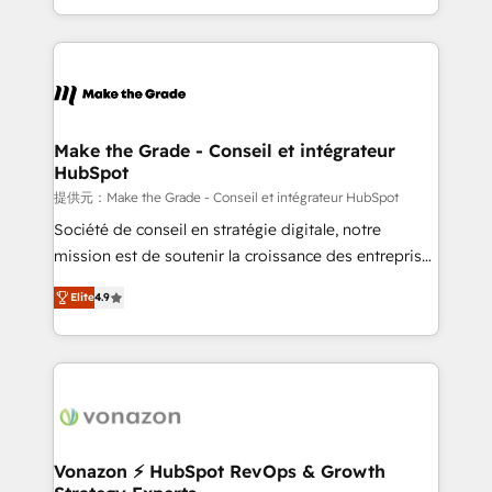
Accreditation, securely sync data across... 🔄 any
HubSpot into a genuine growth engine. Named
apps, in any direction. Stuck on your old CRM..?
HubSpot's Global Partner of the Year in 2024,
Migrate | seamlessly off your old CRM onto a clean
consistently ranked among their top 5 partners
new HubSpot portal with Advanced Website and
worldwide, and with over 15 years in the ecosystem,
CRM Migrations using our in-house "HubScrub" Tool.
Huble has built a track record that speaks for itself.
One company, one operating model, delivering
Make the Grade - Conseil et intégrateur
HubSpot
across offices and consulting teams in the UK, USA,
Canada, Germany, France, Belgium, Singapore, and
提供元：Make the Grade - Conseil et intégrateur HubSpot
South Africa. Certified compliant with ISO/IEC
Société de conseil en stratégie digitale, notre
27001:2022 and ISO 9001:2015 across all seven
mission est de soutenir la croissance des entreprises
international offices and 175+ employees.
B2B à travers l’acquisition de nouveaux clients,
Elite
4.9
l'intégration CRM et le développement des revenus
auprès de vos comptes existants. En France et à
l'international, nous travaillons avec des ETI
ambitieuses, des grands groupes voulant aller au-
delà d’une simple transformation digitale et des
startups florissantes. Nos 3 grandes expertises sont :
➤ L’intégration de CRM et de méthodologie RevOps
Vonazon ⚡ HubSpot RevOps & Growth