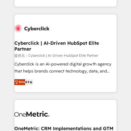
America. From casual user to super fan: make
Canada, we’ve delivered thousands of successful
HubSpot an experience you LOVE!
HubSpot projects for mid-market and enterprise
clients worldwide, with over 10 years experience. We
combine HubSpot, data, and AI to design connected
go-to-market systems that align people, process,
and technology for predictable, scalable revenue
Cyberclick | AI-Driven HubSpot Elite
Partner
growth. Our expertise spans RevOps, CRM and data
architecture, AI enablement, and strategic marketing,
提供元：Cyberclick | AI-Driven HubSpot Elite Partner
delivered through our proprietary FLAIR framework
Cyberclick is an AI-powered digital growth agency
for responsible AI adoption. As a HubSpot Elite
that helps brands connect technology, data, and
Partner and ISO 27001:2022 certified consultancy,
creativity to achieve measurable results. Founded in
Elite
4.9
we blend strategy, creativity, and technology to help
Barcelona and operating across Spain, LATAM, and
organisations scale smarter and grow stronger.
the UK, we support global companies in building
smarter marketing, sales, and customer success
strategies. As the only HubSpot Elite Partner in
Iberia (Spain & Portugal), we combine human insight
with intelligent automation to drive sustainable
growth. Our multidisciplinary team designs solutions
OneMetric: CRM Implementations and GTM