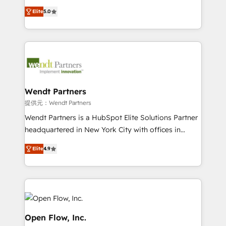
along with plenty of case studies.
HubSpot Experts: Onboarding, migrations,
Elite
5.0
automation, and training built for adoption. ⚡ Highly
Technical Execution: ERP, EMR and Custom
Integrations; complex builds delivered in weeks, not
months. 🤖 AI Consulting & Agents: AI-powered
workflows; automation agents; process optimization
inside HubSpot. 🏆 Industry Experience: 🏥
Healthcare: HIPAA implementations; secure data
Wendt Partners
workflows 💼 Financial Services: compliant
提供元：Wendt Partners
workflows; audit-ready reporting ⚖️ Legal: client
Wendt Partners is a HubSpot Elite Solutions Partner
intake; pipeline and document workflows 🛒 E-
headquartered in New York City with offices in
Commerce: Shopify, WooCommerce; lifecycle and
Toronto, London and Melbourne. As a global
revenue automation 🏢 Real Estate: deal pipelines;
Elite
4.9
HubSpot partner, we specialize in working with
portfolio and lifecycle management 🏭
sophisticated B2B companies to implement the
Manufacturing: ERP integrations; operational
HubSpot CRM platform across client organizations.
alignment 🛡️ Compliance & Data Considerations:
Our vertical market expertise includes
HIPAA-aware; CASL-compliant; GDPR-ready
industrial/manufacturing, professional services,
implementations where required 💡 Why 500+
architecture/engineering/construction (AEC),
Open Flow, Inc.
Clients Choose Us: Elite Partner; technical, fast, and