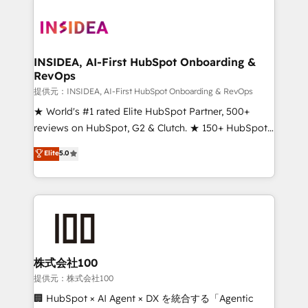
INSIDEA, AI-First HubSpot Onboarding &
RevOps
提供元：INSIDEA, AI-First HubSpot Onboarding & RevOps
★ World's #1 rated Elite HubSpot Partner, 500+
reviews on HubSpot, G2 & Clutch. ★ 150+ HubSpot
Certified Experts & Trainers across the team ★
Elite
5.0
1,500+ implementations across five continents ★ AI-
First, RevOps-led, Onboarding obsessed ★
Company of the Year 2024/25 INSIDEA helps
growing companies turn HubSpot into a revenue
engine. We onboard your team, migrate your data,
and build AI-powered workflows that drive adoption
from week one, in your time zone. What we do ➤
株式会社100
Onboarding: Live in weeks, with workflows built
提供元：株式会社100
around your business, not a template. ➤ Migration:
🏢 HubSpot × AI Agent × DX を統合する「Agentic