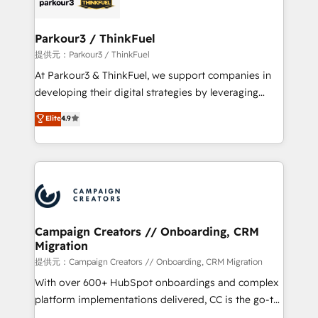
strategies that integrate data-driven marketing,
automation, and revenue intelligence to help
companies scale faster and smarter. 🔹 BOOMS:
Parkour3 / ThinkFuel
Demand generation for all your buyers With BOOMS,
提供元：Parkour3 / ThinkFuel
you invest in 100% of your buyers, accelerating your
At Parkour3 & ThinkFuel, we support companies in
growth and positioning yourself as an undisputed
developing their digital strategies by leveraging
leader. 🔹 BOOST: Optimize your digital
technologies and automating their marketing and
Elite
4.9
transformation process A methodology designed to
sales processes to generate growth. Our offer spans
implement HubSpot effectively and optimize your
from Strategy to Operations. We specialize in CRM
digital processes. 🔹 Trusted by Industry Leaders
onboarding and implementation, web design, sales
With an average rating of 4.9/5 and a proven track
& marketing automation, and digital marketing. With
record of business transformation, our growth-first
extensive experience working with tech companies
approach has helped brands dominate their
and manufacturers since 2002, we are committed to
markets.
empowering our clients and developing their
Campaign Creators // Onboarding, CRM
Migration
autonomy. Get to grips with HubSpot through
guided implementation and seamless integration of
提供元：Campaign Creators // Onboarding, CRM Migration
the CRM platform into your digital ecosystem. Would
With over 600+ HubSpot onboardings and complex
you like support in deploying your inbound
platform implementations delivered, CC is the go-to
marketing strategy? We'll provide support tailored
Elite Solutions Partner for businesses ready to