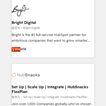
Became the 5th Agency to reach Diamond 🏆2014
lasting impact. We specialize in: • Turnkey and end-
HubSpot COS Performance Award 🏆2014 HubSpot
to-end HubSpot implementations • Onboarding for
COS Design Award 🏆2013 HubSpot Marketplace
Sales, Service, Marketing & Content Hubs • AI voice
Provider of the Year 🏆2011 Became a HubSpot
and chat agents, predictive automation, and smart
Bright Digital
Partner 📆Founded in 1997
workflows • Salesforce + HubSpot integration •
提供元：Bright Digital
RevOps and AI-driven sales enablement • Website
Bright is the #1 full-service HubSpot partner for
design and CMS development • ERP integration: SAP,
ambitious companies that want to grow smarter.
NetSuite, Microsoft Dynamics, … • Data cleansing
From HubSpot onboarding, to training, from
Elite
4.9
and CRM migration from any platform •
developing a new website to lead generation and
Client/member portals built on HubSpot • Custom
digital marketing; we do it all (and with great
and complex integrations: SAM.gov, GovWin,
results)! In short, our services include: - HubSpot
QuickBooks, PandaDoc, ClickUp, Shopify, Mapsly,
consultancy: onboarding, training, data migration -
WooCommerce, BuilderTrend, and more Experience
HubSpot development: websites, custom modules,
the difference — reach out to see how AI + HubSpot
integrations - Marketing & sales solutions: digital
can transform your business.
marketing, advertising, campaigns, content and
Set Up | Scale Up | Integrate | HubSnacks
FlexPlan
design We connect people, data and technology to
improve customer experiences. With our bright
提供元：Set Up | Scale Up | Integrate | HubSnacks FlexPlan
people, exciting ideas and can-do mentality, we
Join over 1,500 Companies globally who've chosen