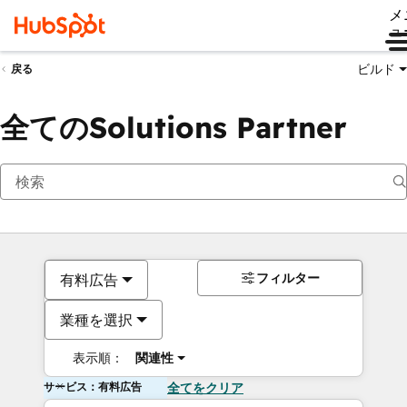
メ
ュ
ビルド
戻る
全てのSolutions Partner
フィルター
有料広告
業種を選択
表示順：
関連性
サービス：有料広告
全てをクリア