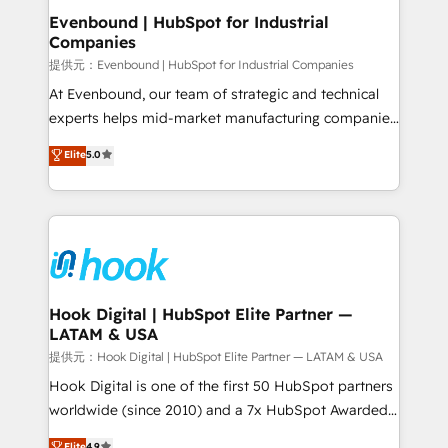
Agent Creation 🔄 Custom Integrations & Data
Evenbound | HubSpot for Industrial
Companies
Migration Why 1406 We become part of your team.
Your team learns while we build. We fix what others
提供元：Evenbound | HubSpot for Industrial Companies
broke. Built for mid-market reality—practical
At Evenbound, our team of strategic and technical
solutions that work with your actual headcount and
experts helps mid-market manufacturing companies
constraints. By the Numbers 🏆 Top 1% of all
achieve real growth. We specialize in delivering
Elite
5.0
HubSpot partners 🔄 Top 5% globally in client
tailored solutions that drive results by leveraging
retention 📅 8+ years of consistent results since 2017
HubSpot’s platform and data to fuel success.
Who We Serve Revenue teams, marketing leaders,
Technical Solutions: - HubSpot Technical Consulting -
and sales ops at mid-market companies ready to
HubSpot CRM Implementation - HubSpot
move beyond spreadsheets into unified systems
Onboarding - Data Migration & Integrations -
that drive real business results.
Technical Audit & Optimization Strategic Solutions: -
Revenue Operations - Inbound Marketing -
Hook Digital | HubSpot Elite Partner —
LATAM & USA
Outbound Marketing - HubSpot CMS Website
Design & Development We empower our clients to
提供元：Hook Digital | HubSpot Elite Partner — LATAM & USA
reach their full potential by providing transparent,
Hook Digital is one of the first 50 HubSpot partners
relationship-driven support. With over 300 HubSpot
worldwide (since 2010) and a 7x HubSpot Awarded
certifications and accreditations, we deliver both the
Elite Partner. With 500+ projects across the U.S.,
Elite
4.9