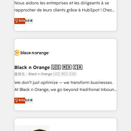
B2B sectors such as manufacturing, SaaS and
Nous aidons les entreprises et les dirigeants à se
business services. We prepare a customized
rapprocher de leurs clients grâce à HubSpot ! Chez
business case that demonstrates the value and
DIGITALISIM, nous avons l'intime conviction que la
Elite
5.0
impact of your digital transformation, including a
réussite des entreprises passe par l’innovation web,
detailed financial rationale with a focus on ROI and
le marketing digital, et la relation client ! C'est
TCO. As a trusted extension of your team, we
pourquoi, nos experts sont à la fois capables de
believe in the power of partnership. Together, we
gérer votre projet de création de site internet, votre
embark on a transformational journey that sets your
référencement, votre stratégie digitale et le pilotage
business up for long-term success. Unlock your
et l'intégration d'HubSpot ! Les grandes phases d'un
business. If not now, when?
projet HubSpot avec DIGITALISIM : 🧽 Nettoyage,
Black n Orange 🇺🇸 🇲🇽 🇨🇦
migration et intégration des bases de données. 🚀
提供元：Black n Orange 🇺🇸 🇲🇽 🇨🇦
Développement des interfaces avec vos logiciels
We don’t just optimize — we transform businesses.
métiers ⚙️ Configuration de la plateforme HubSpot
At Black n Orange, we go beyond traditional Inbound
📈 Configuration de rapports et tableaux de bord 🤝
Marketing with our exclusive methodologies:
Elite
5.0
Book Process & Guidelines utilisateurs 🎓
BOOMS and BOOST. Together, they form a powerful
Formations des utilisateurs
combination that has driven success for over 800
businesses worldwide. As Elite HubSpot Partners, we
specialize in crafting high-performance growth