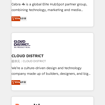
boost with a new HubSpot site Recognized leaders:
Cebra 🦓 is a global Elite HubSpot partner group,
🏆 HubSpot Platform Migration Impact Award 🏆
combining technology, marketing and media
Clutch HubSpot Global Leader 🏆 Finalist: HubSpot
expertise across Latin America and Southern
Elite
5.0
Inbound Campaign of the Year 🏆 Gold AVA Digital
Europe, with teams across 7 countries. Born in Chile,
Award for Best Website 🌟 Accreditations: CRM
we combine local insight with international reach to
Implementation, HubSpot Content Experience, CRM
help businesses grow through technology, creativity,
Data Migration & Custom Integration
AI and strategy. For over 12 years, we’ve delivered
500+ HubSpot implementations, building end-to-
end solutions that integrate CRM, AI automation,
inbound and loop marketing, content, and digital
CLOUD DISTRICT
creativity. Our multicultural team works in Spanish,
提供元：CLOUD DISTRICT
Portuguese, and English to design scalable strategies
We’re a culture-driven design and technology
that drive measurable growth. 🌎 Highlights: • 10+
company made up of builders, designers, and big
years as a HubSpot partner. • 2023 Impact Awards:
thinkers. We blend strategy, design, and
Elite
4.9
Platform Migration Excellence. • Top 3 Partner of the
development—always fueled by curiosity—to turn
Year LATAM 2022, 2023, 2024, 2025. • Partner of the
ideas, opportunities, and challenges into meaningful
Year 2024. • Organizer of Aliados.ai (AI, marketing &
experiences. To us, technology is more than just
tech global congress). 👉 Ready to scale your
code; it’s about creating things that are useful, cool,