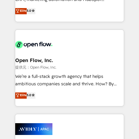
Accountability, Curiosity, Authenticity, Growth
integration products and services to mid-market
Elite
5.0
Mindedness, and Clarity. We are driven to win for the
and enterprise customers. We ensure that your sales,
collective good of the company and its clientele, and
service and marketing department operates in the
dedicated to breaking the mold from the agency of
most effective way, while at the same time
the past into the consultancy of the future. Great
leveraging your commercial data for a fully
things are happening.
integrated buyers journey. Elixir is located in
Brussels, Munich "München", Cologne "Köln", Paris
and Amsterdam. Elixir is a first mover and leader
Open Flow, Inc.
when it comes to HubSpot sales and service
提供元：Open Flow, Inc.
implementations, highly renowned for our business
We’re a full-stack growth agency that helps
acumen, process (re-)design experience and a
ambitious companies scale and thrive. How? By
massive amount of success stories in this area. We
upgrading and streamlining every single revenue-
Elite
5.0
integrate HubSpot with complex solutions like SAP,
generating aspect of your business. We’re proud
MicroSoft, custom solutions,... Our company also has
HubSpot Elite Solutions Partners and devout CRM
strong experience with HubSpot CRM extension,
nerds who can harness HubSpot’s custom digital
mobile apps for Field Service Management and
tools to improve each touchpoint of your customer
Retail execution, CPQ, customer portals and
experience. Working hand-in-hand with your team,
HubSpot CMS developments. And we're champions
we’ll assemble a RevOps machine that drives more