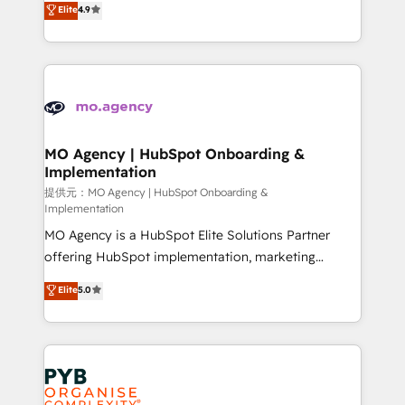
Elite
4.9
to your needs and sales objectives. With 125+
migrate, replatform, and scale smarter. We specialize
certifications, we are part of the most certified
in high-impact CRM and CMS migrations and
Canadian agencies, and we both hold Onboarding
onboarding from platforms like Salesforce, NetSuite,
Accreditations. Based in Canada (coast to coast), our
Zoho, Pardot, Marketo, Microsoft Dynamics, Wix,
services are offered in both English & French.
WordPress and legacy CRMs, turning fragmented
systems into unified, growth-ready HubSpot
architectures that accelerate revenue operations and
MO Agency | HubSpot Onboarding &
Implementation
performance. - Multi-object CRM migration, cleanup,
and implementation. - Pre-built and custom
提供元：MO Agency | HubSpot Onboarding &
Implementation
integrations across your full tech stack. - Custom
MO Agency is a HubSpot Elite Solutions Partner
object setup, CMS builds, and full-funnel automation.
offering HubSpot implementation, marketing
- Dashboards, lifecycle campaigns, and lead
automation, CRM and RevOps consulting, B2B SEO,
nurturing sequences. - Cross-hub setup across
Elite
5.0
paid media, content marketing, AEO and GEO (AI
Marketing, Sales, Operations, and Service Hubs. -
search optimisation), and HubSpot Content Hub and
Ongoing optimization, managed support, and
WordPress development. We work with enterprise
scalable retainers. Let’s make HubSpot your most
and growth-led companies across technology,
powerful growth engine. Built to convert, scale, and
professional services, financial services and
drive results.