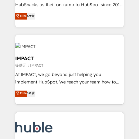
ensure revenue growth on a daily basis. So tell us
HubSnacks as their on-ramp to HubSpot since 2014
your challenge; our passionate and growth driven
Simple pay-as-you-go plans that accelerate value...
Elite
4.9
team of 100+ experts is ready for you! Driving digital
1️⃣ Set Up | Onboarding New or Check-fixing existing
growth | www.brightdigital.com
HubSpot portals 2️⃣ Scale Up | 100% HubSpot Task
Execution... Global 24/7 ... All Experts 3️⃣ Integrate |
your entire Tech Stack with Custom Integrations
Slash months from your API Integration project... ⬅️
Click "Contact Business" ⬅️ to access 150+ Kickstart
IMPACT
Integration templates that put HubSpot in the center
提供元：IMPACT
of your tech stack, syncing... 🛍️ Shopify or
At IMPACT, we go beyond just helping you
WooCommerce 💲 Stripe or Paypal 💰 Sage or
implement HubSpot. We teach your team how to
Netsuite 🤖 Google or Microsoft ✍️ DocuSign or
master it. As the creators of the Endless Customers
PandaDoc 🌐 Avalara or Quaderno HubSnacks holds
Elite
5.0
System™ (the next evolution of They Ask, You
the rare Advanced "Custom Integrations"
Answer), we’re the only HubSpot partner built
Accreditation, securely sync data across... 🔄 any
entirely around coaching and training. That means
apps, in any direction. Stuck on your old CRM..?
we don’t do the work for you; we help you build the
Migrate | seamlessly off your old CRM onto a clean
skills, processes, and internal team you need to
new HubSpot portal with Advanced Website and
attract the right buyers, close deals faster, and grow
CRM Migrations using our in-house "HubScrub" Tool.