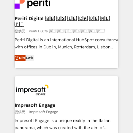
business with HubSpot? Let Cebra’s experts help
and—most importantly—simple. That’s why we lean
you grow faster, smarter, and with impact.
into bold ideas and shape them into thoughtful
products and strategies that actually make a
Periti Digital 🇬🇧 🇺🇸 🇮🇪 🇨🇦 🇩🇪 🇳🇱
🇵🇹
difference.
提供元：Periti Digital 🇬🇧 🇺🇸 🇮🇪 🇨🇦 🇩🇪 🇳🇱 🇵🇹
Periti Digital is an international HubSpot consultancy
with offices in Dublin, Munich, Rotterdam, Lisbon
and New York. 🔎 We are focused on enhancing
Elite
5.0
revenue-generation strategies for clients through
complete integration of core business processes
and systems (such as ERP and e-commerce
platforms) with HubSpot, driving efficiency and
results. 🎯 We present a solution-centric approach
and we're focused on HubSpot. We work with some
of HubSpot's most important customers to generate
Impresoft Engage
value from the platform in the long term. 🤖 We have
提供元：Impresoft Engage
worked 400+ HubSpot customers across industries
Impresoft Engage is a unique reality in the Italian
but specialise in the more complex projects where
panorama, which was created with the aim of
data migration, AI, and systems integrations