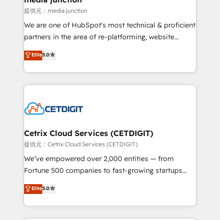
Mexico, USA, and Portugal—we've executed over a
提供元：media junction
hundred successful operations. Our approach,
We are one of HubSpot's most technical & proficient
rooted in RevOps principles, integrates analysis,
partners in the area of re-platforming, website
training, planning, and qualification. Leveraging
design & development. We specialize in multi-hub
technology, data analytics, CRM optimization, and
Elite
5.0
implementations for mid-market & enterprise
inbound marketing tactics, we focus on
companies. We are woman-owned, powered by
understanding, nurturing, and converting leads.
coffee, and we ❤️ dogs. We produce award-winning
Partner with us to unlock your business's full
work for our clients. 🏆2023 Technical Expertise
potential and achieve sustained growth in today's
Impact Award 🏆2022 Technical Expertise Impact
competitive market.
Award 🏆2022 Platform Migration Excellence Impact
Award 🏆2020 Elite Solutions Partner 🏆2019
Cetrix Cloud Services (CETDIGIT)
Integrations HubSpot Impact Award 🏆2019
提供元：Cetrix Cloud Services (CETDIGIT)
Marketing Enablement HubSpot Impact Award 🏆
We’ve empowered over 2,000 entities — from
2018 Website Design HubSpot Impact Award 🏆2017
Fortune 500 companies to fast-growing startups
Website Design HubSpot Impact Award 🏆2016
and nonprofits — to streamline operations, scale
Elite
5.0
Growth-Driven Design Agency of the Year 🏆2016
revenue, and unlock the full potential of HubSpot.
Sales Enablement HubSpot Impact Award 🏆2015
With deep technical and industry expertise, we fuse
Growth-Driven Design Agency of the Year 🏆2015
automation, integration, and AI innovation to deliver