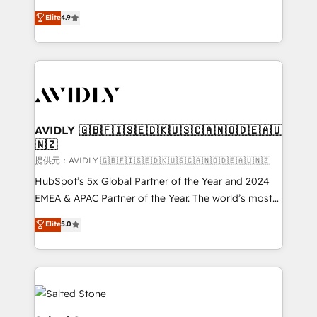
Strategy: Activate Breeze Agents, configure HubSpot
North America. Avec plus de 115 experts en
Elite
4.9
AI, & maximize AEO with tailored AI services. 🧩
marketing automation, Growth, Revops, CRM et
Integrations: Extend HubSpot with custom
webdesign. Markentive is both a consulting firm, a
integrations, hosting, & maintenance.
digital agency and an integrator. With over 115
experts in marketing automation, growth, revops,
CRM and webdesign (We focus on EMEA - USA
customers).
AVIDLY 🇬🇧🇫🇮🇸🇪🇩🇰🇺🇸🇨🇦🇳🇴🇩🇪🇦🇺
🇳🇿
提供元：AVIDLY 🇬🇧🇫🇮🇸🇪🇩🇰🇺🇸🇨🇦🇳🇴🇩🇪🇦🇺🇳🇿
HubSpot’s 5x Global Partner of the Year and 2024
EMEA & APAC Partner of the Year. The world’s most
experienced and fully accredited HubSpot Solutions
Elite
5.0
Partner. 🚀 With 2,750+ HubSpot projects delivered
and 370+ specialists across EMEA, APAC and NAM,
we de-risk complex CRM programmes and
accelerate ROI across every HubSpot Hub. 🧭 From
multi-region migrations to AI-powered automation,