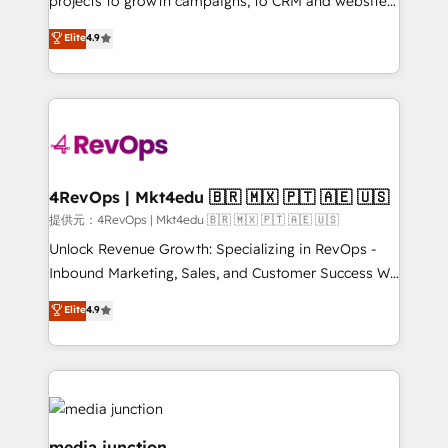
projects to growth campaigns, to CRM and websites.
HubSpot experts backed by over 10+ years of
Hire an agency that's experienced in every inch of
Elite
4.9
HubSpot experience ✔️Flexible pricing models —
HubSpot and willing to work hand-in-hand with your
Hourly-fee (assigned one Dedicated HubSpot
team to simplify the complex and build a better
Admin); Monthly-fee (HubSpot Admin + Project
experience for your team and customers.
Manager); and Fixed Project Cost (as per
requirement). ✔️Helped over 25,000+ customers so
far with our HubSpot solutions. ✔️Bespoke apps &
on-demand bundle services. Connect with us today!
4RevOps | Mkt4edu 🇧🇷 🇲🇽 🇵🇹 🇦🇪 🇺🇸
提供元：4RevOps | Mkt4edu 🇧🇷 🇲🇽 🇵🇹 🇦🇪 🇺🇸
Unlock Revenue Growth: Specializing in RevOps -
Inbound Marketing, Sales, and Customer Success We
specialize in driving revenue growth for companies
Elite
4.9
across industries through tailored marketing, sales,
and customer success strategies, utilizing RevOps
methodologies. As Latin America's largest HubSpot
partner and a global leader in education market, we
offer unparalleled insights. Operating in five
countries—Brazil, UAE (Abu Dhabi/Dubai/Sharjah),
media junction