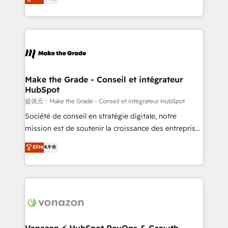
téléphonie, etc.) • Alignement des équipes grâce à un
outil et des données partagées • Amélioration de la
collecte et de l’analyse des données pour des
décisions éclairées • Optimisation de l’efficacité et
de la productivité des équipes Notre équipe de 30
consultants certifiés HubSpot aborde chaque projet
avec un engagement total, alignant processus
Make the Grade - Conseil et intégrateur
HubSpot
métiers et technologie, et guidant vos équipes à
travers le changement, tout en centrant vos objectifs
提供元：Make the Grade - Conseil et intégrateur HubSpot
d’entreprise. Grâce à une méthodologie éprouvée
Société de conseil en stratégie digitale, notre
auprès de plus de 400 clients, nous comprenons
mission est de soutenir la croissance des entreprises
rapidement vos enjeux et intégrons parfaitement
B2B à travers l’acquisition de nouveaux clients,
Elite
4.9
HubSpot dans votre organisation. Pour toute
l'intégration CRM et le développement des revenus
question technique ou besoin de structuration de
auprès de vos comptes existants. En France et à
votre projet HubSpot, contactez notre équipe pour
l'international, nous travaillons avec des ETI
un échange dédié.
ambitieuses, des grands groupes voulant aller au-
delà d’une simple transformation digitale et des
startups florissantes. Nos 3 grandes expertises sont :
➤ L’intégration de CRM et de méthodologie RevOps
Vonazon ⚡ HubSpot RevOps & Growth