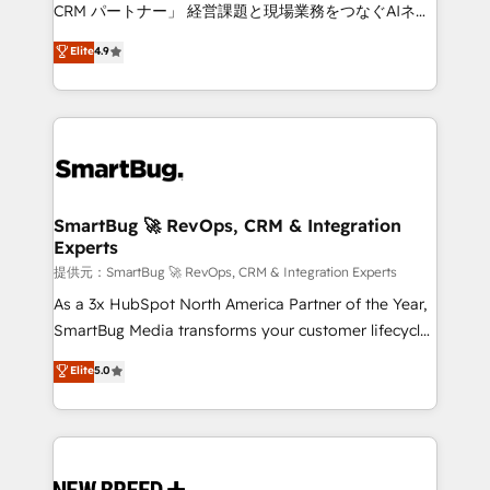
Move from any legacy CRM. Zero downtime, full data
CRM パートナー」 経営課題と現場業務をつなぐAIネイ
integrity. ➤ Implementation: Configure HubSpot to
ティブ・エージェンシーとして、HubSpot Eliteの実装
Elite
4.9
run your revenue process. Sales, marketing, and
力で顧客フロント業務を再設計します。 💡 100inc は何
service wired together. ➤ AI and Integrations: Layer
をする会社か？ HubSpotを共通基盤に、AIエージェン
Breeze AI, custom agents, and APIs to remove
トを組み込んだ顧客フロント業務（マーケティング・営
manual work. ➤ Ongoing Management: Monthly
業・CS）を組織全体で設計・実装する日本のAIネイテ
tune-ups, feature rollouts, adoption coaching. Buying
ィブ・エージェンシーです。事業部・グループ会社・部
HubSpot, switching to it, or reviving a stale portal?
門が分立する組織で、データと業務プロセスのサイロ化
We are built for the work.
を、CRMを軸とした全社共通基盤に再構築します。意
SmartBug 🚀 RevOps, CRM & Integration
Experts
思決定者・PMO・現場担当者に並走します。 1️⃣
HubSpot導入・活用支援 顧客データの一元化から、
提供元：SmartBug 🚀 RevOps, CRM & Integration Experts
GTMの見える化・自動化まで。全Hub統合運用、デー
As a 3x HubSpot North America Partner of the Year,
タ品質設計、グループ横断のCRM統合に対応します。
SmartBug Media transforms your customer lifecycle
2️⃣ AIエージェント組織構築 営業・マーケティング業務
into a revenue engine. Our unified ecosystem
Elite
5.0
の一部をAIが自律実行する組織への移行を設計・実装。
includes specialized divisions Globalia (AI &
Breeze・Claude等をHubSpotと連携させ、役割定義・
Software) and Point Success Media (Paid Media),
運用ルール・成果指標まで含めて設計します。 3️⃣ 全社
making this the official home for all three brands. 🔄
DX × AI推進のPMO伴走支援 複数部門をまたぐDX×AI変
Implementation & Integration - Seamless migrations
革を、構想から実装・定着までPMOとして主導。「設
and system integrations powered by Globalia’s