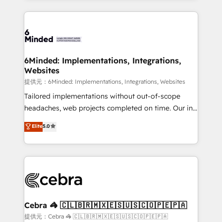
Our Expertise 🔹 Onboarding & Implementation:
Accredited HubSpot Partner, ensuring smooth setup
tailored to your GTM motion. 🔹 Migrations: Move
from other CRMs to HubSpot without data loss or
downtime. 🔹 RevOps Strategy: Align teams,
6Minded: Implementations, Integrations,
Websites
processes, and data to drive revenue efficiency. 🔹
Integrations: Connect HubSpot with your tech stack
提供元：6Minded: Implementations, Integrations, Websites
for better adoption. 🔹 Custom Solutions: Build
Tailored implementations without out-of-scope
tailored apps, workflows, and configurations. We are
headaches, web projects completed on time. Our in-
SOC 2 Type II and ISO 27001 certified, reinforcing
house team of certified CRM architects, experts,
Elite
5.0
our commitment to data security and compliance. At
developers, designers, and marketers handles all
OneMetric, we help revenue teams focus on the
aspects of your HubSpot. ✨ 400+ global clients ✨
OneMetric that matters most: revenue.
100+ seamless migrations from 15+ different CRMs
✨ 100,000+ hours in HubSpot projects, 75+ full Hub
implementations, and 5,000+ pages ✨ CS: Clients
generating 7-digit MRR from inbound campaigns ✨
CS: 245% organic growth & +751% new visitors for a
Cebra 🦓 🇨🇱🇧🇷🇲🇽🇪🇸🇺🇸🇨🇴🇵🇪🇵🇦
full-funnel HubSpot project ✨ CS: 415% conversion
提供元：Cebra 🦓 🇨🇱🇧🇷🇲🇽🇪🇸🇺🇸🇨🇴🇵🇪🇵🇦