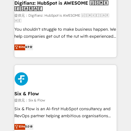
Transformation / Web Development • RevOps &
Digifianz: HubSpot is AWESOME 🇺🇸🇲🇽
🇪🇸🇦🇷🇦🇪
Sales Consulting • Marketing Automation What
makes us different? 🚀 Top 0.5% of global HubSpot
提供元：Digifianz: HubSpot is AWESOME 🇺🇸🇲🇽🇪🇸🇦🇷
🇦🇪
agencies ⚙️ The strongest technical ability and
You shouldn't struggle to make business happen. We
integration capabilities 💼 Consultative, long-term
help companies get out of the rut with experienced,
partners who will embed ourselves into your
process-oriented teams implementing HubSpot
business, processes and systems 🏢 We specialise in
Elite
4.9
Marketing, Sales, Service, CMS and Operations Hub,
working with mid-market and enterprise
so selling and actually engaging with your customers
organisations, global organisations and those with
feels easy and pain-free. We are a top ranked
complex use cases 🏆 CRM Implementation,
HubSpot Elite Partner, winner of Rookie of the Year
Platform Enablement, Custom Integration and
and Customer First Awards, 4.9/5 rating in HubSpot
Onboarding Accredited 🔐 ISO27001 & ISO9001
Reviews and 4.9/5 rating in Clutch Reviews. Digifianz
Certified
helps the following industries: logistics & 3PL, home
Six & Flow
improvement & construction, branding and
提供元：Six & Flow
commercialization, real estate, health, education,
Six & Flow is an AI-first HubSpot consultancy and
SaaS, Software Dev & IT and consulting, make the
RevOps partner helping ambitious organisations
most out of their HubSpot experience operating in
grow with clarity, confidence, and intelligence.
Elite
5.0
the United States, EU, UAE, Mexico and Latin
Operating across the UK, Netherlands, Ireland, and