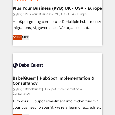
industrial sectors. Offices in Johannesburg, Cape
Town, Dubai & London. 500+ HubSpot CRM
Plus Your Business (PYB) UK • USA • Europe
implementations delivered. AI visibility coverage
提供元：Plus Your Business (PYB) UK • USA • Europe
across ChatGPT, Claude, Perplexity, Gemini and
HubSpot getting complicated? Multiple hubs, messy
Google AI Overviews. HubSpot Impact Award -
migrations, AI, governance. We organise that
Customer First HubSpot Impact Award - Integrations
complexity, so your team can put HubSpot to work...
Elite
5.0
Innovation HubSpot Impact Award - Platform
Welcome to our Profile! We help with: • CRM
Migration Excellence HubSpot Impact Award -
implementation, reports, workflows, and team
Platform Excellence 40+ full-time HubSpot
training • CRM migration from Salesforce, Pipedrive,
professionals. 100s of certifications and
Dynamics and others • Technical projects including
accreditations with HubSpot.
custom API integrations • AI governance for
HubSpot-centred operations A little about us: •
Boutique 'Elite' team of 12 • 150+ clients across Sales
BabelQuest | HubSpot Implementation &
Consultancy
Hub, Marketing Hub, Service Hub, Data Hub and
CMS • ISO/IEC 27001:2022, ISO 9001:2015, and ISO
提供元：BabelQuest | HubSpot Implementation &
Consultancy
42001:2023 certified - the AI management standard •
Turn your HubSpot investment into rocket fuel for
GuardHub: our AI governance framework, built on
your business to soar 🚀 We’re a team of accredited
ISO 42001 Ready for the next step? Click the 👈
HubSpot experts ready to help you. We can
'𝗖𝗼𝗻𝘁𝗮𝗰𝘁 𝗯𝘂𝘀𝗶𝗻𝗲𝘀𝘀' button to get in touch (𝘸𝘦'𝘳𝘦