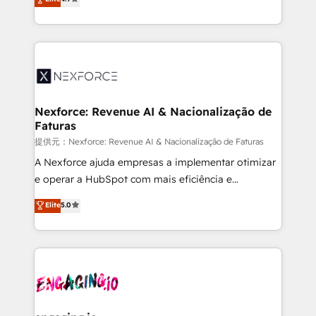
technical know-how and strategic guidance you
Brazil, and LATAM, we combine global expertise with
need to succeed.
regional experience. Today, we are Brazil’s largest
HubSpot Elite Partner—trusted by companies across
the Americas to scale smarter. ⚙️ CRM
Implementation & Migration Onboarding across all
Hubs, plus migrations from Salesforce, Pipedrive, RD
Station, Freshdesk, Intercom, and more. Custom
Nexforce: Revenue AI & Nacionalização de
Faturas
objects, automations, and integrations built for
growth. 🚀 AI-Driven GTM Orchestration Unify
提供元：Nexforce: Revenue AI & Nacionalização de Faturas
HubSpot with LinkedIn, WhatsApp, email, paid
A Nexforce ajuda empresas a implementar otimizar
media, and AI voice to drive pipeline. 🤖 AI Custom
e operar a HubSpot com mais eficiência e
Agent Development Deploy AI agents for
previsibilidade de receita. Combinamos Revenue
Elite
5.0
prospecting, follow-ups, service triage, and
Operations (RevOps) e Inteligência Artificial para
knowledge retrieval—built in HubSpot. ⚡ Fast-Track
estruturar processos integrar sistemas organizar
& Growth-Track Services Fast-Track: Rapid HubSpot
dados e automatizar operações. O objetivo é
onboarding in weeks Growth-Track: Unlock
transformar a HubSpot em um verdadeiro sistema
advanced optimization & adoption 📍 São Paulo, BR
operacional de receita conectando equipes
• Des Moines, IA • New York, NY
tecnologia e dados em uma operação integrada.
Também somos distribuidores oficiais da HubSpot