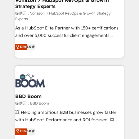
Strategy Experts
pour aligner les équipes marketing, commerciales et
support client (data migration, synchronisation API,
提供元：Vonazon ⚡ HubSpot RevOps & Growth Strategy
Experts
audit et maintenance) ➤ La création de sites internet
As a HubSpot Elite Partner with 150+ certifications
de conversion qui transforment les visiteurs en
and over 5,000 successful client engagements,
opportunités d'affaires ➤ La mise en place de
Vonazon turns marketing complexity into
stratégies d'acquisition marketing (SEO, SEA,
Elite
5.0
measurable, scalable growth. From onboarding to
inbound, automatisation marketing, ABM, IA,
enterprise-grade campaigns, our in-house team
emailing) Informations clés : - 10 ans d'expérience -
builds scalable strategies that drive long-term
100+ intégrations CRM HubSpot réussies - 40
revenue. ⚙️ HubSpot Integration & Optimization •
experts conseil - 150 certifications HubSpot
Seamless CRM, CMS, and automation setup •
cumulées
Complex platform migrations and data cleanups •
Custom APIs and third-party integrations 📈 End-to-
BBD Boom
End Revenue Acceleration • Lifecycle marketing and
提供元：BBD Boom
pipeline growth programs • Sales enablement tools
💥 Helping ambitious B2B businesses grow faster
and CRM optimization • Retention strategies with
with HubSpot. Performance and ROI focused. 💥
customer journey mapping 🏅 Elite-Level HubSpot
BBD Boom is the HubSpot partner that can help you
Elite
5.0
Execution • 750+ onboardings and 2,000+
to HubSpot Better. We work with your teams to