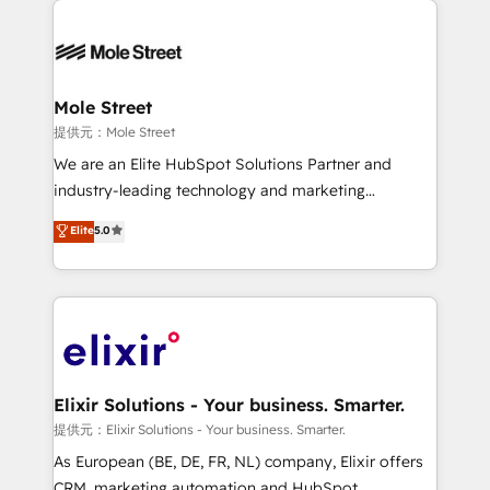
months. 🤖 AI Consulting & Agents: AI-powered
workflows; automation agents; process optimization
inside HubSpot. 🏆 Industry Experience: 🏥
Healthcare: HIPAA implementations; secure data
Mole Street
workflows 💼 Financial Services: compliant
提供元：Mole Street
workflows; audit-ready reporting ⚖️ Legal: client
We are an Elite HubSpot Solutions Partner and
intake; pipeline and document workflows 🛒 E-
industry-leading technology and marketing
Commerce: Shopify, WooCommerce; lifecycle and
consultancy. Our focus is on enterprise and mid-
Elite
5.0
revenue automation 🏢 Real Estate: deal pipelines;
market B2B companies globally that want a strategic
portfolio and lifecycle management 🏭
approach to execute their goals through creative
Manufacturing: ERP integrations; operational
applications of our solutions; Technical HubSpot
alignment 🛡️ Compliance & Data Considerations:
Consulting, Content Marketing, Growth-Driven
HIPAA-aware; CASL-compliant; GDPR-ready
Design, Migrations + Integrations. Mole Street’s
implementations where required 💡 Why 500+
mission is empowering others to realize their
Clients Choose Us: Elite Partner; technical, fast, and
greatness, which is achieved through creating
Elixir Solutions - Your business. Smarter.
built to scale.
absolute clarity, derived from a well-defined
提供元：Elixir Solutions - Your business. Smarter.
strategy, executed well, and reported on with clear
As European (BE, DE, FR, NL) company, Elixir offers
results. The culture is driven by core values; Joy, Grit,
CRM, marketing automation and HubSpot