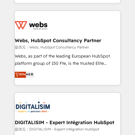
implementations • Deep expertise across marketing,
solve all your HubSpot challenges and improve user
sales, and service hubs • Built-in flexibility for
adoption, sales process and marketing results.
startups to global brands
Services 📚 Onboarding your team to HubSpot for
the first time 🔧 Designing and optimising your
HubSpot set-up for better results 🌐 Website design
and build using HubSpot 🔌 Integrating HubSpot
Webs, HubSpot Consultancy Partner
with other systems 🎓 Training your teams to be
提供元：Webs, HubSpot Consultancy Partner
HubSpot pros 📊 Lead generation services using
Webs, as part of the leading European HubSpot
HubSpot Why us? - SIX HubSpot Accreditations -
platform group of 150 Fte, is the trusted Elite
awarded by HubSpot after a rigorous process for
HubSpot CRM Partner offering you a roadmap on
Elite
4.8
CRM, Solutions Architecture, Onboarding , Data
maximizing EBITDA and achieving Commercial
Migration, Custom Integration & Platform
Excellence. With our targeted processes, we
Enablement -Onboarded over 500 businesses to
strengthen your digital transformation and minimize
HubSpot -Top 1% of partners worldwide -In-house
costs. As HubSpot's Advanced Accredited CRM
team of 25+ experts Contact us today to help you
Implementation partner, we provide expertise to
get more from your investment in HubSpot.
drive your business forward. Since 2015 we are fully
www.bbdboom.com
dedicated to HubSpot and with an experienced
DIGITALISIM - Expert Intégration HubSpot
team (50+), we work with reputable companies in
提供元：DIGITALISIM - Expert Intégration HubSpot