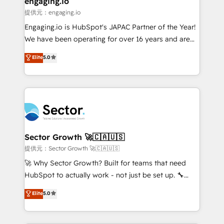
engaging.io
e de mais de 150 softwares globais permitindo
提供元：engaging.io
contratar e pagar a HubSpot em reais com nota
Engaging.io is HubSpot's JAPAC Partner of the Year!
fiscal no Brasil e gerar economia de até 50% na
We have been operating for over 16 years and are
contratação de softwares internacionais.
one of HubSpot's most experienced and technically
Elite
5.0
Oferecemos ainda agentes de IA especializados em
capable Agency Partners globally. We specialise in
HubSpot que automatizam tarefas executam rotinas
complex CRM migrations, implementations,
no CRM e mantêm os dados organizados, como um
integrations, custom CMS portal development,
especialista operando a plataforma 24/7. Hoje 300+
design & UX for mid to large to multi national
empresas em 13 países utilizam a Nexforce. Somos
businesses. Our teams are based in North America
a maior parceira da HubSpot na América Latina e
and APAC. We are HubSpot's top-ranked Advanced
líder no ranking global de sucesso do cliente da
Implementation Certified Partner and we contribute
Sector Growth 🚀🇨🇦🇺🇸
HubSpot.
to their advisory council. We strive to do 'good work
提供元：Sector Growth 🚀🇨🇦🇺🇸
with good people' and have worked with incredible
🚀 Why Sector Growth? Built for teams that need
brands. You can see some of them on our website,
HubSpot to actually work - not just be set up. 🔧
along with plenty of case studies.
HubSpot Experts: Onboarding, migrations,
Elite
5.0
automation, and training built for adoption. ⚡ Highly
Technical Execution: ERP, EMR and Custom
Integrations; complex builds delivered in weeks, not