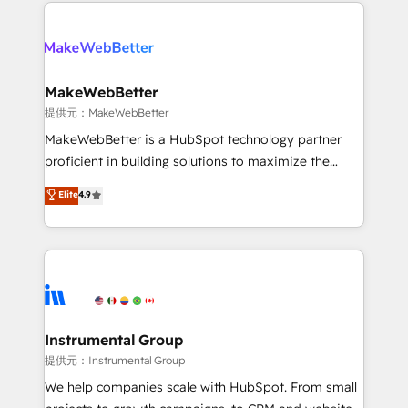
only firm in the world to hold Elite Partner
there’s a good chance one of our globally integrated
Accreditations with both HubSpot and Clay, our
teams has worked with clients just like you Let’s
clients gain a unique advantage in CRM architecture,
explore whether S2 is the partner you’ve been
pipeline generation, data intelligence, and go-to-
looking for...and get your next big initiative moving!
market execution. Why B2B Businesses Choose RP: -
MakeWebBetter
Secure: Soc2 compliant 🛡️ - Pricing: Implementations
提供元：MakeWebBetter
starting at $1,5k 💵 - Speed: Launch in 14 days ⚡ -
MakeWebBetter is a HubSpot technology partner
Global: 75+ RPers across five continents 🌐 - Scale:
proficient in building solutions to maximize the
Largest organically grown & fastest tiering Elite
operational efficiency of HubSpot. The fastest-
Elite
4.9
HubSpot Partner 🪴 - Sales Hub: More
growing tech-enabler & facilitator, MakeWebBetter,
implementations than any other Partner 💻 -
hands you the blend of HubSpot expertise &
Migrations: We convert Salesforce addicts to
eminent solutions & integrations. Trust us to
HubSpot evangelists 🧡 Don't hire a marketing
streamline your HubSpot experience. 🚀HubSpot
agency for an Ops problem. Don't hire a technical
Elite Partners with 10+ years of HubSpot experience
agency for a growth problem. Hire a partner built to
🤝HubSpot Premier Integration partner 🤝Google
solve both.
Premier Partner 2023 🌟5 HubSpot Accreditations 🌟
Instrumental Group
Won HubSpot Theme Challenge 2021 🌟INBOUND’19
提供元：Instrumental Group
HubSpot Rising Star Why us? Harnessing the full
We help companies scale with HubSpot. From small
potential of the powerful HubSpot CRM. ✔️A team of