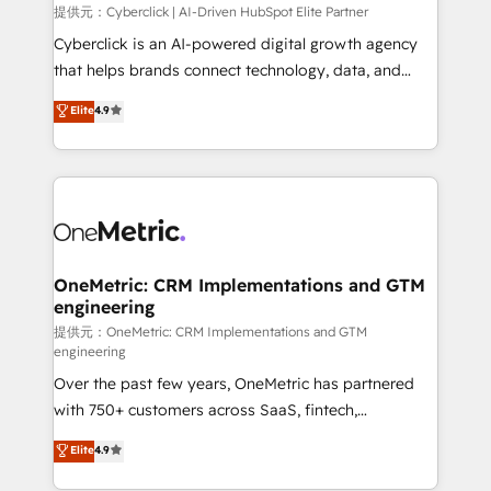
提供元：Cyberclick | AI-Driven HubSpot Elite Partner
Cyberclick is an AI-powered digital growth agency
that helps brands connect technology, data, and
creativity to achieve measurable results. Founded in
Elite
4.9
Barcelona and operating across Spain, LATAM, and
the UK, we support global companies in building
smarter marketing, sales, and customer success
strategies. As the only HubSpot Elite Partner in
Iberia (Spain & Portugal), we combine human insight
with intelligent automation to drive sustainable
growth. Our multidisciplinary team designs solutions
OneMetric: CRM Implementations and GTM
engineering
that simplify complexity, boost performance, and
turn innovation into real impact. 🌍 Highlights •
提供元：OneMetric: CRM Implementations and GTM
engineering
HubSpot Partner since 2012 • 2022 EMEA Impact
Over the past few years, OneMetric has partnered
Award: Best Integration • 150+ successful HubSpot
with 750+ customers across SaaS, fintech,
projects • Clients in 30+ industries • Proprietary
healthcare, real estate, and other industries. With
technology for integrations • Multilingual team:
Elite
4.9
150+ HubSpot-certified experts, we deliver scalable
English, Spanish, Portuguese & Italian 👉 Grow
solutions to complex GTM and RevOps challenges.
smarter with AI and HubSpot.