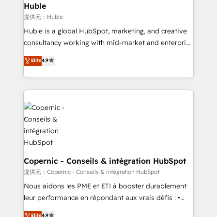
without outside dependencies. You’ll learn how to: •
Huble
Set up, audit, and organize your HubSpot portal •
提供元：Huble
Get your sales team fully using HubSpot • Track
Huble is a global HubSpot, marketing, and creative
pipeline and revenue across the entire buyer journey
consultancy working with mid-market and enterprise
• Build an in-house marketing team that drives
businesses. We go beyond implementation, shaping
Elite
4.9
growth • Create content and videos that attract
the strategy, processes, and teams that turn
buyers • Use AI to scale smarter Our coaching-led
HubSpot into a genuine growth engine. Named
approach works best for companies that are done
HubSpot's Global Partner of the Year in 2024,
with outsourcing and ready to build something that
consistently ranked among their top 5 partners
lasts. So if you're ready to become the most trusted
worldwide, and with over 15 years in the ecosystem,
voice in your market, let’s talk.
Huble has built a track record that speaks for itself.
One company, one operating model, delivering
across offices and consulting teams in the UK, USA,
Canada, Germany, France, Belgium, Singapore, and
Copernic - Conseils & intégration HubSpot
South Africa. Certified compliant with ISO/IEC
提供元：Copernic - Conseils & intégration HubSpot
27001:2022 and ISO 9001:2015 across all seven
Nous aidons les PME et ETI à booster durablement
international offices and 175+ employees.
leur performance en répondant aux vrais défis : •
Intégration de HubSpot avec d’autres outils (ERP,
Elite
4.9