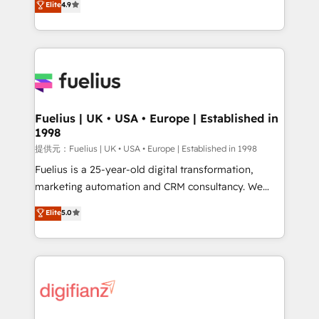
Elite
4.9
implement the platform into complex business
𝘴𝘶𝘱𝘦𝘳 𝘳𝘦𝘴𝘱𝘰𝘯𝘴𝘪𝘷𝘦)
environments, optimise what you've got and make
sure you can actually use it, build your website in
HubSpot or create an inbound marketing strategy
for you and execute it on HubSpot. We are on the
G-Cloud 14 CCS (Crown Commercial Service)
framework, meaning we've been accredited by
Fuelius | UK • USA • Europe | Established in
1998
HubSpot and vetted by the CCS, which means we
can support public sector companies as well the
提供元：Fuelius | UK • USA • Europe | Established in 1998
other ones listed in our profile. Our services: -
Fuelius is a 25-year-old digital transformation,
HubSpot implementation - HubSpot CMS website
marketing automation and CRM consultancy. We
build We can do lots of things. But everything we do
enable mid-market and enterprise clients to
Elite
5.0
is there for you to: - Grow revenue, and run your
maximise their return from digital and fuel their
business more efficiently - Build stronger
growth. We modernise platforms, streamline
relationships with customers - Make better
operations that are causing inefficiencies, improve
decisions with data - Find a new voice and reach
customer experiences, integrate systems, and
more people - Get the most out of your HubSpot
supercharge revenue operations Key services: • CRM
investment
Implementation • Systems Integration • Digital