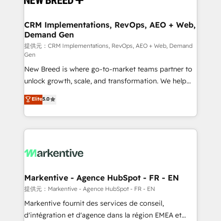
定の代行ではなく、設計の責任」を引き受け、部門横断
technical development team. - 19 HubSpot-certified
の統合・浸透・変革管理を実行します。 ▸ CMS戦略設
trainers to drive platform adoption. 📈 Revenue
CRM Implementations, RevOps, AEO + Web,
計・構築：リード獲得・CVR・SEOを前提にした情報設
Demand Gen
Generation - Full-funnel marketing and high-
計・導線設計・テンプレート設計をContent Hubで一体
performance advertising via Point Success Media. -
提供元：CRM Implementations, RevOps, AEO + Web, Demand
Gen
提供。 ▸ 既存CRM・MAからの移行支援：Salesforce・
Expert deployment of Breeze AI and custom agents
Marketo・Pardot等からの移行、カスタム設計、履歴
New Breed is where go-to-market teams partner to
to automate growth. 🏆 Elite Excellence - 8 platform
データ移行と活用設計まで。 ▸ AEO対応：ChatGPT・
unlock growth, scale, and transformation. We help
accreditations and deep HIPAA-compliance
Perplexity等のAI検索からの流入・引用を前提にコンテ
companies activate HubSpot’s AI-powered
expertise. - A team of 250+ experts dedicated to
Elite
5.0
ンツとサイト構造を最適化。 🏆 なぜ100incを選ぶの
customer platform and operationalize HubSpot’s
your resilient growth.
か？ ✓ HubSpot Eliteパートナー認定 ✓ HubSpotアワ
Loop Marketing framework through expert-led
ード受賞・HUGリーダー ✓ ISO27001:2022 /
services, smart agents, and purpose-built apps,
ISO9001:2015 取得 ✓ 400社以上の導入実績 ✓
tailored to your business. Together, we unlock
HubSpot大百科 出版 CRM・AI活用に関するご相談、現
results, fast. ⚙️CRM & RevOps: Align all Hubs to your
状整理の壁打ちなど、構想段階からお気軽にお問い合わ
buyer journey for clean data, scalability, & reporting.
せください。
🎯Demand Gen & ABM: Drive pipeline with inbound,
Markentive - Agence HubSpot - FR - EN
ABM, AEO, SEO, & paid media. 👩‍💻Web Design:
提供元：Markentive - Agence HubSpot - FR - EN
Build high-performing websites with UX, messaging,
Markentive fournit des services de conseil,
& conversion strategy that drive results. 🤖AI
d'intégration et d'agence dans la région EMEA et