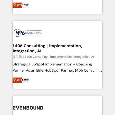
putting Customer Experience at the center by
Elite
4.9
represent key aspects of the project's success.
creating digital environments capable of integrating
people, processes and data. We offer the best
digital solutions on the market, ranging from CRM
processes and technologies to digital strategy, from
marketing automation to online and offline sales
processes through Customer Service Management,
allowing companies to optimize processes and meet
1406 Consulting | Implementation,
Integration, AI
the needs of the customer. We are part of Impresoft
Group, a group of specialized and complementary
提供元：1406 Consulting | Implementation, Integration, AI
companies that divide their offer into 4
Strategic HubSpot Implementation + Coaching
Competence Centers: Smart Manufacturing,
Partner As an Elite HubSpot Partner, 1406 Consulting
Customer First, Enabling Technologies & Security.
helps mid-market revenue teams transform how
Elite
5.0
The synergies generated by these integrations,
they sell, market, and serve. We don't just build your
together with the combination of talents, skills,
HubSpot—we teach your team to own it, then stay
solutions and services, have allowed the group to
to help you keep winning. What We Do ⚙️ CRM
build an unrivaled offering portfolio on the market
Implementations across Marketing, Sales, Service,
to accompany companies on their digital
Data & Content 📈 Sales & Marketing Alignment +
transformation journey.
Revenue Team Enablement 🤖 Breeze AI & Custom