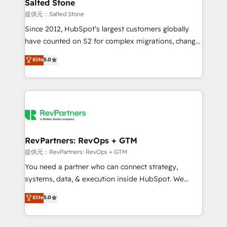
we turn complexity into clarity, human at global
Salted Stone
scale. 🏆 HubSpot’s CEO called us “the partner of the
提供元：Salted Stone
future.” Others agree it is proof of trust built through
Since 2012, HubSpot’s largest customers globally
measurable impact.
have counted on S2 for complex migrations, change
management, systems integration, and creative
Elite
5.0
solutions that deliver measurable impact and
transform brand experiences As one of the few full-
service creative agencies in the HubSpot
ecosystem, we blend strategy, technology, & award-
winning design to build scalable, globally
regionalized HubSpot websites, integrated
marketing campaigns, & RevOps frameworks that
RevPartners: RevOps + GTM
fuel long-term success We connect the entire
提供元：RevPartners: RevOps + GTM
customer lifecycle through seamless integrations,
You need a partner who can connect strategy,
ensure long-term adoption with change-
systems, data, & execution inside HubSpot. We
management programs, and align marketing, sales,
bridge the gap where most agencies fall short by
Elite
5.0
and service to drive sustainable growth With 6 key
combining GTM strategy with technical execution to
HubSpot accreditations and experience across
solve the right problem with the right solution. As the
hundreds of organizations in dozens of industries,