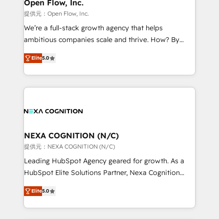
distribution, commercial real estate, technology,
Open Flow, Inc.
built to scale.
finserv/fintech, IT managed services, transportation
提供元：Open Flow, Inc.
& logistics, energy/solar, staffing and recruiting,
We’re a full-stack growth agency that helps
media, healthcare and government contractors. Our
ambitious companies scale and thrive. How? By
scope of services encompasses Platform Solutions,
upgrading and streamlining every single revenue-
Technical Solutions, Enablement Solutions, Digital
Elite
5.0
generating aspect of your business. We’re proud
Solutions and Growth Solutions. As a fully
HubSpot Elite Solutions Partners and devout CRM
accredited and five-star rated firm, Wendt Partners
nerds who can harness HubSpot’s custom digital
brings a deep bench of expertise to each client
tools to improve each touchpoint of your customer
engagement. In addition, we are SOC 2, ISO 27001,
experience. Working hand-in-hand with your team,
GDPR and HIPAA compliant for global IT security
we’ll assemble a RevOps machine that drives more
standards.
traffic, generates better leads and crushes your
NEXA COGNITION (N/C)
revenue goals. We've worked with thousands of
提供元：NEXA COGNITION (N/C)
HubSpot customers and we'd love to work with you
Leading HubSpot Agency geared for growth. As a
too! Clients come to us for: Advanced CRM solutions
HubSpot Elite Solutions Partner, Nexa Cognition
System Integrations both Custom and Native to
ranks in the top 1% of global HubSpot Partners and
HubSpot Data System Migrations between systems
Elite
5.0
has been one of the longest-standing partners since
to HubSpot New lead generation strategies Time-
2012. We empower businesses to harness the full
saving automations Fresh growth campaigns Robust