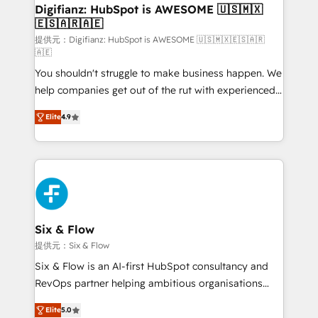
framework, meaning we've been accredited by
Digifianz: HubSpot is AWESOME 🇺🇸🇲🇽
🇪🇸🇦🇷🇦🇪
HubSpot and vetted by the CCS, which means we
can support public sector companies as well the
提供元：Digifianz: HubSpot is AWESOME 🇺🇸🇲🇽🇪🇸🇦🇷
🇦🇪
other ones listed in our profile. Our services: -
You shouldn't struggle to make business happen. We
HubSpot implementation - HubSpot CMS website
help companies get out of the rut with experienced,
build We can do lots of things. But everything we do
process-oriented teams implementing HubSpot
is there for you to: - Grow revenue, and run your
Elite
4.9
Marketing, Sales, Service, CMS and Operations Hub,
business more efficiently - Build stronger
so selling and actually engaging with your customers
relationships with customers - Make better
feels easy and pain-free. We are a top ranked
decisions with data - Find a new voice and reach
HubSpot Elite Partner, winner of Rookie of the Year
more people - Get the most out of your HubSpot
and Customer First Awards, 4.9/5 rating in HubSpot
investment
Reviews and 4.9/5 rating in Clutch Reviews. Digifianz
helps the following industries: logistics & 3PL, home
Six & Flow
improvement & construction, branding and
提供元：Six & Flow
commercialization, real estate, health, education,
Six & Flow is an AI-first HubSpot consultancy and
SaaS, Software Dev & IT and consulting, make the
RevOps partner helping ambitious organisations
most out of their HubSpot experience operating in
grow with clarity, confidence, and intelligence.
the United States, EU, UAE, Mexico and Latin
Elite
5.0
Operating across the UK, Netherlands, Ireland, and