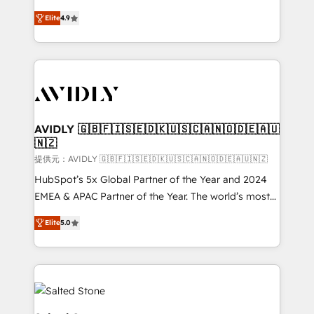
Strategy: Activate Breeze Agents, configure HubSpot
North America. Avec plus de 115 experts en
AI, & maximize AEO with tailored AI services. 🧩
Elite
4.9
marketing automation, Growth, Revops, CRM et
Integrations: Extend HubSpot with custom
webdesign. Markentive is both a consulting firm, a
integrations, hosting, & maintenance.
digital agency and an integrator. With over 115
experts in marketing automation, growth, revops,
CRM and webdesign (We focus on EMEA - USA
customers).
AVIDLY 🇬🇧🇫🇮🇸🇪🇩🇰🇺🇸🇨🇦🇳🇴🇩🇪🇦🇺
🇳🇿
提供元：AVIDLY 🇬🇧🇫🇮🇸🇪🇩🇰🇺🇸🇨🇦🇳🇴🇩🇪🇦🇺🇳🇿
HubSpot’s 5x Global Partner of the Year and 2024
EMEA & APAC Partner of the Year. The world’s most
experienced and fully accredited HubSpot Solutions
Elite
5.0
Partner. 🚀 With 2,750+ HubSpot projects delivered
and 370+ specialists across EMEA, APAC and NAM,
we de-risk complex CRM programmes and
accelerate ROI across every HubSpot Hub. 🧭 From
multi-region migrations to AI-powered automation,