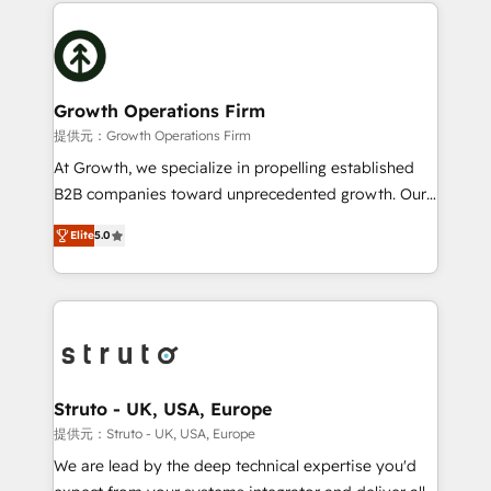
potential of HubSpot by combining strategic
help desk Unified revenue operations Dynamic
insights with technical excellence, we deliver
website development Award-winning creative
bespoke HubSpot solutions tailored to drive
design We live and breathe HubSpot and are ready
measurable growth and operational efficiency. Why
to take on real challenges!
Choose Nexa Cognition? 🚀 HubSpot Expertise: Our
Growth Operations Firm
certified team specialises in CRM implementation,
提供元：Growth Operations Firm
marketing automation, and revenue operations. 🤝
At Growth, we specialize in propelling established
Custom Solutions: From onboarding and
B2B companies toward unprecedented growth. Our
integrations, to RevOps and training. We align
focus is on fine-tuning and enhancing your growth,
HubSpot with your business needs. 🌟 Proven
Elite
5.0
sales, and marketing operations. Unlike conventional
Results: We’ve helped businesses of all sizes
marketing agencies, we dive deep into the
accelerate revenue growth, improve operational
operational aspects of your business, ensuring that
efficiency, and achieve ROI. 🔧 Flexible Service
each cog in your growth machine is well-oiled and
Packages: Choose ongoing support or project-based
functioning optimally. With our expertise in leading
solutions. We offer service packages designed to fit
platforms like Salesforce and HubSpot, we bring a
your requirements. Contact us today!
wealth of knowledge and experience to the table.
Struto - UK, USA, Europe
Our strategies are tailored to your business's unique
提供元：Struto - UK, USA, Europe
needs, ensuring a personalized approach that aligns
We are lead by the deep technical expertise you'd
with your growth objectives.