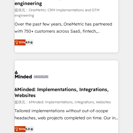
engineering
that simplify complexity, boost performance, and
turn innovation into real impact. 🌍 Highlights •
提供元：OneMetric: CRM Implementations and GTM
engineering
HubSpot Partner since 2012 • 2022 EMEA Impact
Over the past few years, OneMetric has partnered
Award: Best Integration • 150+ successful HubSpot
with 750+ customers across SaaS, fintech,
projects • Clients in 30+ industries • Proprietary
healthcare, real estate, and other industries. With
technology for integrations • Multilingual team:
Elite
4.9
150+ HubSpot-certified experts, we deliver scalable
English, Spanish, Portuguese & Italian 👉 Grow
solutions to complex GTM and RevOps challenges.
smarter with AI and HubSpot.
Our Expertise 🔹 Onboarding & Implementation:
Accredited HubSpot Partner, ensuring smooth setup
tailored to your GTM motion. 🔹 Migrations: Move
from other CRMs to HubSpot without data loss or
downtime. 🔹 RevOps Strategy: Align teams,
6Minded: Implementations, Integrations,
Websites
processes, and data to drive revenue efficiency. 🔹
Integrations: Connect HubSpot with your tech stack
提供元：6Minded: Implementations, Integrations, Websites
for better adoption. 🔹 Custom Solutions: Build
Tailored implementations without out-of-scope
tailored apps, workflows, and configurations. We are
headaches, web projects completed on time. Our in-
SOC 2 Type II and ISO 27001 certified, reinforcing
house team of certified CRM architects, experts,
Elite
5.0
our commitment to data security and compliance. At
developers, designers, and marketers handles all