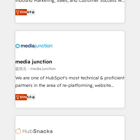
Inbound Marketing, Sales, and Customer Success We
specialize in driving revenue growth for companies
Elite
4.9
across industries through tailored marketing, sales,
and customer success strategies, utilizing RevOps
methodologies. As Latin America's largest HubSpot
partner and a global leader in education market, we
offer unparalleled insights. Operating in five
countries—Brazil, UAE (Abu Dhabi/Dubai/Sharjah),
Mexico, USA, and Portugal—we've executed over a
media junction
hundred successful operations. Our approach,
提供元：media junction
rooted in RevOps principles, integrates analysis,
We are one of HubSpot's most technical & proficient
training, planning, and qualification. Leveraging
partners in the area of re-platforming, website
technology, data analytics, CRM optimization, and
design & development. We specialize in multi-hub
inbound marketing tactics, we focus on
Elite
5.0
implementations for mid-market & enterprise
understanding, nurturing, and converting leads.
companies. We are woman-owned, powered by
Partner with us to unlock your business's full
coffee, and we ❤️ dogs. We produce award-winning
potential and achieve sustained growth in today's
work for our clients. 🏆2023 Technical Expertise
competitive market.
Impact Award 🏆2022 Technical Expertise Impact
Award 🏆2022 Platform Migration Excellence Impact