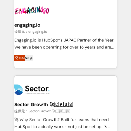
Who We Serve Revenue teams, marketing leaders,
implementations - 500+ successful onboardings -
and sales ops at mid-market companies ready to
Own back-end developers - Complex data
move beyond spreadsheets into unified systems
migrations (e.g. Salesforce, MS Dynamics, Perfect
that drive real business results.
View, SuperOffice) - Custom integrations (e.g. MS
engaging.io
Business Central, Navision, AX, SAP, Exact, AFAS) We
提供元：engaging.io
focus on growing B2B companies in the SME sector
Engaging.io is HubSpot's JAPAC Partner of the Year!
such as manufacturing, SaaS, business services and
We have been operating for over 16 years and are
wholesaler companies. As an experienced HubSpot
one of HubSpot's most experienced and technically
partner, we know how important user adoption is.
Elite
5.0
capable Agency Partners globally. We specialise in
That's why we have developed a step-by-step
complex CRM migrations, implementations,
implementation process that focuses on user
integrations, custom CMS portal development,
adoption. We’re experts on connecting data,
design & UX for mid to large to multi national
technology and people with each other. Together we
businesses. Our teams are based in North America
strive for optimal customer processes and
and APAC. We are HubSpot's top-ranked Advanced
experiences. Systony – We believe you can grow!
Implementation Certified Partner and we contribute
Sector Growth 🚀🇨🇦🇺🇸
to their advisory council. We strive to do 'good work
提供元：Sector Growth 🚀🇨🇦🇺🇸
with good people' and have worked with incredible
🚀 Why Sector Growth? Built for teams that need
brands. You can see some of them on our website,
HubSpot to actually work - not just be set up. 🔧