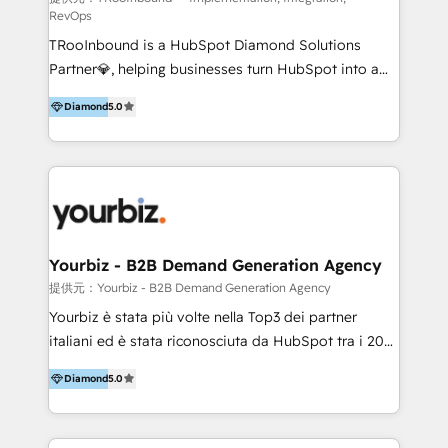
RevOps
Productos
TRooInbound is a HubSpot Diamond Solutions
Partner💎, helping businesses turn HubSpot into a
scalable growth engine. We work with startups, mid-
Diamond
5.0
market, and enterprise teams to maximize
HubSpot’s full potential through: 💎HubSpot Audits,
Management & Optimization 💎RevOps-powered
HubSpot Onboarding & CRM Implementation 💎
Brand Development, Growth Strategy, AI SEO &
Performance Marketing 💎Data Migration & Custom
Integrations 💎Go-To-Market (GTM) Strategies &
Yourbiz - B2B Demand Generation Agency
Account-Based Marketing 💎CMS Development &
提供元：Yourbiz - B2B Demand Generation Agency
Conversion-Focused Websites With a 5.0⭐average
Yourbiz è stata più volte nella Top3 dei partner
rating and 140+ verified client reviews on the
italiani ed è stata riconosciuta da HubSpot tra i 20
HubSpot Ecosystem, TRooInbound is trusted by
migliori partner EMEA per la gestione del cliente.
businesses globally for consistent delivery and high
Diamond
5.0
Stiamo accompagnando oltre 100 aziende nella
client satisfaction. With deep HubSpot expertise and
digitalizzazione e ottimizzazione dei processi di
a focus on performance, we build systems that scale
marketing e vendita. Il nostro metodo DAM è stato