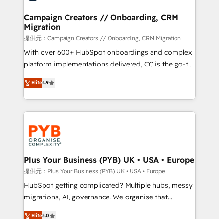
and manufacturers since 2002, we are committed to
empowering our clients and developing their
Campaign Creators // Onboarding, CRM
Migration
autonomy. Get to grips with HubSpot through
guided implementation and seamless integration of
提供元：Campaign Creators // Onboarding, CRM Migration
the CRM platform into your digital ecosystem. Would
With over 600+ HubSpot onboardings and complex
you like support in deploying your inbound
platform implementations delivered, CC is the go-to
marketing strategy? We'll provide support tailored
Elite Solutions Partner for businesses ready to
Elite
4.9
to your needs and sales objectives. With 125+
migrate, replatform, and scale smarter. We specialize
certifications, we are part of the most certified
in high-impact CRM and CMS migrations and
Canadian agencies, and we both hold Onboarding
onboarding from platforms like Salesforce, NetSuite,
Accreditations. Based in Canada (coast to coast), our
Zoho, Pardot, Marketo, Microsoft Dynamics, Wix,
services are offered in both English & French.
WordPress and legacy CRMs, turning fragmented
systems into unified, growth-ready HubSpot
architectures that accelerate revenue operations and
Plus Your Business (PYB) UK • USA • Europe
performance. - Multi-object CRM migration, cleanup,
提供元：Plus Your Business (PYB) UK • USA • Europe
and implementation. - Pre-built and custom
HubSpot getting complicated? Multiple hubs, messy
integrations across your full tech stack. - Custom
migrations, AI, governance. We organise that
object setup, CMS builds, and full-funnel automation.
complexity, so your team can put HubSpot to work...
- Dashboards, lifecycle campaigns, and lead
Elite
5.0