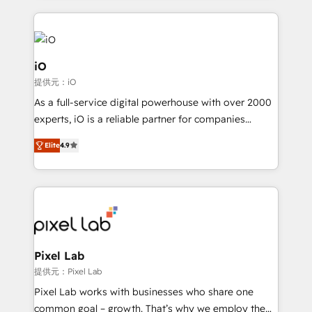
250+ HubSpot experts across Europe – ready to
build a CRM architecture optimized to support your
business goals. Talk to us if you’re looking to: -
Connect marketing, sales and operations around one
iO
reliable source of truth - Unlock the full value of your
提供元：iO
CRM and marketing data, not just implement a
As a full-service digital powerhouse with over 2000
system - Accelerate impact with a partner who
experts, iO is a reliable partner for companies
understands both strategy and technology
looking to strengthen their position in the fields of
Elite
4.9
marketing, technology, content, strategy and
creation. iO combines in-depth knowledge on both
the marketing and technology end of HubSpot,
creating impactful inbound marketing strategies
from end-to-end. Teams of marketing specialists,
developers, copywriters and designers work side by
side to meet the specific demands of every client
Pixel Lab
and project. Dedicated HubSpot teams combine all
提供元：Pixel Lab
skills for HubSpot projects from strategy to
Pixel Lab works with businesses who share one
implementation and training. Skilled in-house
common goal – growth. That’s why we employ the