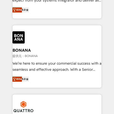
expect from your systems integrator and deliver all
the agency services you'd expect from your
Elite
5.0
HubSpot Solutions Partner. As one of the UK's
longest-standing partners, we are experts at
maximising the value of the HubSpot platform and
building an integrated growth stack that brings your
business, operational and technical requirements to
life, and creates a 360˚ view of your customer to
help your teams do more. We specialise in HubSpot
BONANA
technical services, website design and development
提供元：BONANA
as well as agency services that help set you up for
We’re here to ensure your commercial success with a
success. Now, more than ever you need to connect
seamless and effective approach. With a Senior
and align your website and marketing to sales and
team that has 10+ years of experience in HubSpot,
customer service. It's time to empower your teams
Elite
5.0
we have a deep understanding of SaaS, Business
to create great customer experiences that generate
Services and E-commerce together with Retail. We
more leads, close more business and engage your
streamline and enhance your Sales, Marketing &
customers. Let's work side-by-side to make it
Service efforts, providing insights in your
happen.
commercial operations. We're good at RevOps,
automating and optimizing your marketing, sales &