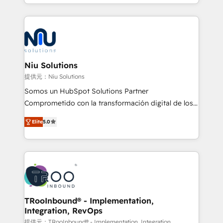
más de 6 años de experiencia, hemos liderado 100+
implementaciones conectando HubSpot con SAP,
ERPs, e-commerce, plataformas financieras,
WhatsApp y sistemas logísticos. Nuestro equipo
multicultural trabaja en español, inglés y portugués,
uniendo visión estratégica y excelencia técnica para
Niu Solutions
generar resultados medibles. Apoyamos a empresas
提供元：Niu Solutions
de construcción, educación, tecnología, retail, e-
Somos un HubSpot Solutions Partner
commerce, salud, financieras, seguros y servicios,
Comprometido con la transformación digital de los
ayudándolas a conectar sistemas, escalar equipos y
procesos comerciales de las empresas en
tomar decisiones basadas en datos. 🌎 Highlights:
Elite
5.0
Latinoamérica, con un enfoque en Marketing, Ventas
5+ años como partner HubSpot 100+
y Servicio al Cliente. Somos un equipo de trabajo
implementaciones en LATAM y EE. UU. Expertise en
multidisciplinario de alto rendimiento, con
integraciones vía API Top #7 HubSpot Partner
conocimiento y experiencia enfocado en: 1.
LATAM 2025 🏆 Impulsamos crecimiento con CRM +
Optimizar la eficiencia operativa de nuestros
IA en múltiples industrias. 👉 ¿Listo para transformar
clientes 2. Mejorar la experiencia del cliente 3.
tus procesos comerciales?
Asegurar resultados medibles Nos especializamos
TRooInbound® - Implementation,
Integration, RevOps
en bancos, seguros, e-commerce, Desarrolladores
Inmobiliarios y Empresas Distribuidoras de
提供元：TRooInbound® - Implementation, Integration,