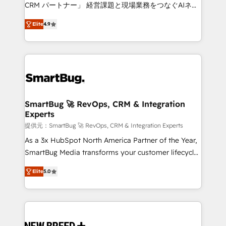
Move from any legacy CRM. Zero downtime, full data
CRM パートナー」 経営課題と現場業務をつなぐAIネイ
integrity. ➤ Implementation: Configure HubSpot to
ティブ・エージェンシーとして、HubSpot Eliteの実装
run your revenue process. Sales, marketing, and
Elite
4.9
力で顧客フロント業務を再設計します。 💡 100inc は何
service wired together. ➤ AI and Integrations: Layer
をする会社か？ HubSpotを共通基盤に、AIエージェン
Breeze AI, custom agents, and APIs to remove
トを組み込んだ顧客フロント業務（マーケティング・営
manual work. ➤ Ongoing Management: Monthly
業・CS）を組織全体で設計・実装する日本のAIネイテ
tune-ups, feature rollouts, adoption coaching. Buying
ィブ・エージェンシーです。事業部・グループ会社・部
HubSpot, switching to it, or reviving a stale portal?
門が分立する組織で、データと業務プロセスのサイロ化
We are built for the work.
を、CRMを軸とした全社共通基盤に再構築します。意
SmartBug 🚀 RevOps, CRM & Integration
Experts
思決定者・PMO・現場担当者に並走します。 1️⃣
HubSpot導入・活用支援 顧客データの一元化から、
提供元：SmartBug 🚀 RevOps, CRM & Integration Experts
GTMの見える化・自動化まで。全Hub統合運用、デー
As a 3x HubSpot North America Partner of the Year,
タ品質設計、グループ横断のCRM統合に対応します。
SmartBug Media transforms your customer lifecycle
2️⃣ AIエージェント組織構築 営業・マーケティング業務
into a revenue engine. Our unified ecosystem
Elite
5.0
の一部をAIが自律実行する組織への移行を設計・実装。
includes specialized divisions Globalia (AI &
Breeze・Claude等をHubSpotと連携させ、役割定義・
Software) and Point Success Media (Paid Media),
運用ルール・成果指標まで含めて設計します。 3️⃣ 全社
making this the official home for all three brands. 🔄
DX × AI推進のPMO伴走支援 複数部門をまたぐDX×AI変
Implementation & Integration - Seamless migrations
革を、構想から実装・定着までPMOとして主導。「設
and system integrations powered by Globalia’s