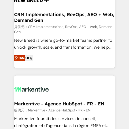
定の代行ではなく、設計の責任」を引き受け、部門横断
technical development team. - 19 HubSpot-certified
の統合・浸透・変革管理を実行します。 ▸ CMS戦略設
trainers to drive platform adoption. 📈 Revenue
CRM Implementations, RevOps, AEO + Web,
計・構築：リード獲得・CVR・SEOを前提にした情報設
Demand Gen
Generation - Full-funnel marketing and high-
計・導線設計・テンプレート設計をContent Hubで一体
performance advertising via Point Success Media. -
提供元：CRM Implementations, RevOps, AEO + Web, Demand
Gen
提供。 ▸ 既存CRM・MAからの移行支援：Salesforce・
Expert deployment of Breeze AI and custom agents
Marketo・Pardot等からの移行、カスタム設計、履歴
New Breed is where go-to-market teams partner to
to automate growth. 🏆 Elite Excellence - 8 platform
データ移行と活用設計まで。 ▸ AEO対応：ChatGPT・
unlock growth, scale, and transformation. We help
accreditations and deep HIPAA-compliance
Perplexity等のAI検索からの流入・引用を前提にコンテ
companies activate HubSpot’s AI-powered
expertise. - A team of 250+ experts dedicated to
Elite
5.0
ンツとサイト構造を最適化。 🏆 なぜ100incを選ぶの
customer platform and operationalize HubSpot’s
your resilient growth.
か？ ✓ HubSpot Eliteパートナー認定 ✓ HubSpotアワ
Loop Marketing framework through expert-led
ード受賞・HUGリーダー ✓ ISO27001:2022 /
services, smart agents, and purpose-built apps,
ISO9001:2015 取得 ✓ 400社以上の導入実績 ✓
tailored to your business. Together, we unlock
HubSpot大百科 出版 CRM・AI活用に関するご相談、現
results, fast. ⚙️CRM & RevOps: Align all Hubs to your
状整理の壁打ちなど、構想段階からお気軽にお問い合わ
buyer journey for clean data, scalability, & reporting.
せください。
🎯Demand Gen & ABM: Drive pipeline with inbound,
Markentive - Agence HubSpot - FR - EN
ABM, AEO, SEO, & paid media. 👩‍💻Web Design:
提供元：Markentive - Agence HubSpot - FR - EN
Build high-performing websites with UX, messaging,
Markentive fournit des services de conseil,
& conversion strategy that drive results. 🤖AI
d'intégration et d'agence dans la région EMEA et