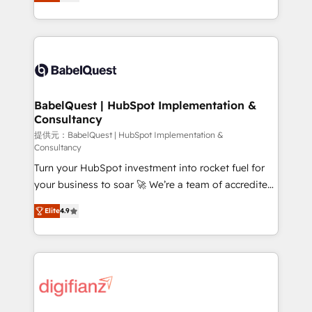
Welcome to our Profile! We help with: • CRM
nurturing sequences. - Cross-hub setup across
implementation, reports, workflows, and team
Marketing, Sales, Operations, and Service Hubs. -
training • CRM migration from Salesforce, Pipedrive,
Ongoing optimization, managed support, and
Dynamics and others • Technical projects including
scalable retainers. Let’s make HubSpot your most
custom API integrations • AI governance for
powerful growth engine. Built to convert, scale, and
HubSpot-centred operations A little about us: •
drive results.
Boutique 'Elite' team of 12 • 150+ clients across Sales
BabelQuest | HubSpot Implementation &
Consultancy
Hub, Marketing Hub, Service Hub, Data Hub and
CMS • ISO/IEC 27001:2022, ISO 9001:2015, and ISO
提供元：BabelQuest | HubSpot Implementation &
Consultancy
42001:2023 certified - the AI management standard •
Turn your HubSpot investment into rocket fuel for
GuardHub: our AI governance framework, built on
your business to soar 🚀 We’re a team of accredited
ISO 42001 Ready for the next step? Click the 👈
HubSpot experts ready to help you. We can
'𝗖𝗼𝗻𝘁𝗮𝗰𝘁 𝗯𝘂𝘀𝗶𝗻𝗲𝘀𝘀' button to get in touch (𝘸𝘦'𝘳𝘦
Elite
4.9
implement the platform into complex business
𝘴𝘶𝘱𝘦𝘳 𝘳𝘦𝘴𝘱𝘰𝘯𝘴𝘪𝘷𝘦)
environments, optimise what you've got and make
sure you can actually use it, build your website in
HubSpot or create an inbound marketing strategy
for you and execute it on HubSpot. We are on the
G-Cloud 14 CCS (Crown Commercial Service)