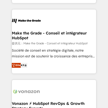
Accreditation, securely sync data across... 🔄 any
HubSpot into a genuine growth engine. Named
apps, in any direction. Stuck on your old CRM..?
HubSpot's Global Partner of the Year in 2024,
Migrate | seamlessly off your old CRM onto a clean
consistently ranked among their top 5 partners
new HubSpot portal with Advanced Website and
worldwide, and with over 15 years in the ecosystem,
CRM Migrations using our in-house "HubScrub" Tool.
Huble has built a track record that speaks for itself.
One company, one operating model, delivering
Make the Grade - Conseil et intégrateur
HubSpot
across offices and consulting teams in the UK, USA,
Canada, Germany, France, Belgium, Singapore, and
提供元：Make the Grade - Conseil et intégrateur HubSpot
South Africa. Certified compliant with ISO/IEC
Société de conseil en stratégie digitale, notre
27001:2022 and ISO 9001:2015 across all seven
mission est de soutenir la croissance des entreprises
international offices and 175+ employees.
B2B à travers l’acquisition de nouveaux clients,
Elite
4.9
l'intégration CRM et le développement des revenus
auprès de vos comptes existants. En France et à
l'international, nous travaillons avec des ETI
ambitieuses, des grands groupes voulant aller au-
delà d’une simple transformation digitale et des
startups florissantes. Nos 3 grandes expertises sont :
➤ L’intégration de CRM et de méthodologie RevOps
Vonazon ⚡ HubSpot RevOps & Growth