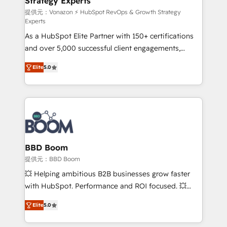
Strategy Experts
pour aligner les équipes marketing, commerciales et
support client (data migration, synchronisation API,
提供元：Vonazon ⚡ HubSpot RevOps & Growth Strategy
Experts
audit et maintenance) ➤ La création de sites internet
As a HubSpot Elite Partner with 150+ certifications
de conversion qui transforment les visiteurs en
and over 5,000 successful client engagements,
opportunités d'affaires ➤ La mise en place de
Vonazon turns marketing complexity into
stratégies d'acquisition marketing (SEO, SEA,
Elite
5.0
measurable, scalable growth. From onboarding to
inbound, automatisation marketing, ABM, IA,
enterprise-grade campaigns, our in-house team
emailing) Informations clés : - 10 ans d'expérience -
builds scalable strategies that drive long-term
100+ intégrations CRM HubSpot réussies - 40
revenue. ⚙️ HubSpot Integration & Optimization •
experts conseil - 150 certifications HubSpot
Seamless CRM, CMS, and automation setup •
cumulées
Complex platform migrations and data cleanups •
Custom APIs and third-party integrations 📈 End-to-
BBD Boom
End Revenue Acceleration • Lifecycle marketing and
提供元：BBD Boom
pipeline growth programs • Sales enablement tools
💥 Helping ambitious B2B businesses grow faster
and CRM optimization • Retention strategies with
with HubSpot. Performance and ROI focused. 💥
customer journey mapping 🏅 Elite-Level HubSpot
BBD Boom is the HubSpot partner that can help you
Execution • 750+ onboardings and 2,000+
Elite
5.0
to HubSpot Better. We work with your teams to
implementations • Deep expertise across marketing,
solve all your HubSpot challenges and improve user