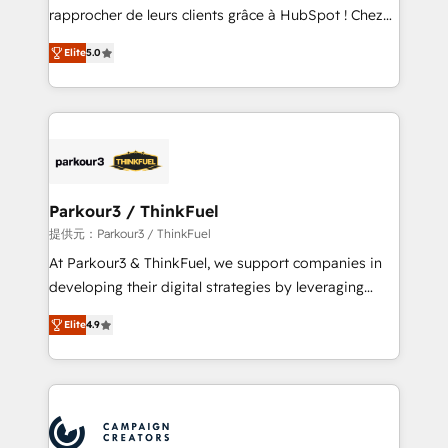
business services. We prepare a customized
rapprocher de leurs clients grâce à HubSpot ! Chez
business case that demonstrates the value and
DIGITALISIM, nous avons l'intime conviction que la
impact of your digital transformation, including a
Elite
5.0
réussite des entreprises passe par l’innovation web,
detailed financial rationale with a focus on ROI and
le marketing digital, et la relation client ! C'est
TCO. As a trusted extension of your team, we
pourquoi, nos experts sont à la fois capables de
believe in the power of partnership. Together, we
gérer votre projet de création de site internet, votre
embark on a transformational journey that sets your
référencement, votre stratégie digitale et le pilotage
business up for long-term success. Unlock your
et l'intégration d'HubSpot ! Les grandes phases d'un
business. If not now, when?
projet HubSpot avec DIGITALISIM : 🧽 Nettoyage,
Parkour3 / ThinkFuel
migration et intégration des bases de données. 🚀
提供元：Parkour3 / ThinkFuel
Développement des interfaces avec vos logiciels
At Parkour3 & ThinkFuel, we support companies in
métiers ⚙️ Configuration de la plateforme HubSpot
developing their digital strategies by leveraging
📈 Configuration de rapports et tableaux de bord 🤝
technologies and automating their marketing and
Book Process & Guidelines utilisateurs 🎓
Elite
4.9
sales processes to generate growth. Our offer spans
Formations des utilisateurs
from Strategy to Operations. We specialize in CRM
onboarding and implementation, web design, sales
& marketing automation, and digital marketing. With
extensive experience working with tech companies