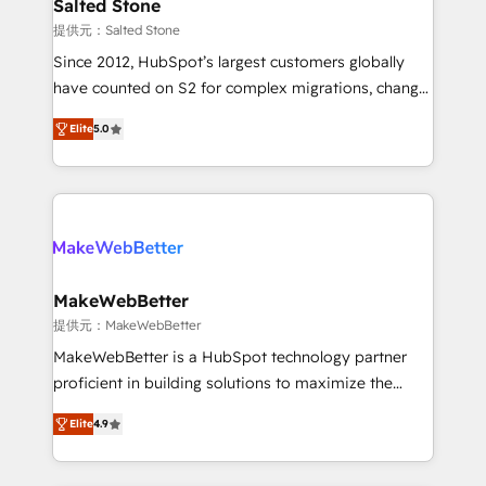
we turn complexity into clarity, human at global
Salted Stone
scale. 🏆 HubSpot’s CEO called us “the partner of the
提供元：Salted Stone
future.” Others agree it is proof of trust built through
Since 2012, HubSpot’s largest customers globally
measurable impact.
have counted on S2 for complex migrations, change
management, systems integration, and creative
Elite
5.0
solutions that deliver measurable impact and
transform brand experiences As one of the few full-
service creative agencies in the HubSpot
ecosystem, we blend strategy, technology, & award-
winning design to build scalable, globally
regionalized HubSpot websites, integrated
marketing campaigns, & RevOps frameworks that
MakeWebBetter
fuel long-term success We connect the entire
提供元：MakeWebBetter
customer lifecycle through seamless integrations,
MakeWebBetter is a HubSpot technology partner
ensure long-term adoption with change-
proficient in building solutions to maximize the
management programs, and align marketing, sales,
operational efficiency of HubSpot. The fastest-
and service to drive sustainable growth With 6 key
Elite
4.9
growing tech-enabler & facilitator, MakeWebBetter,
HubSpot accreditations and experience across
hands you the blend of HubSpot expertise &
hundreds of organizations in dozens of industries,