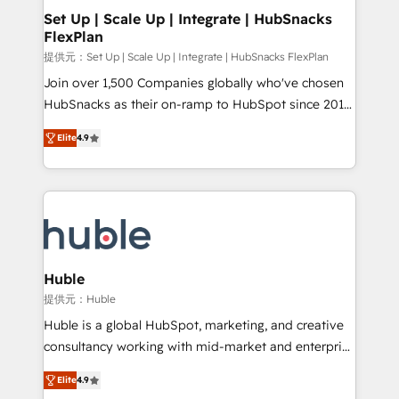
Award 🏆2020 Elite Solutions Partner 🏆2019
Set Up | Scale Up | Integrate | HubSnacks
FlexPlan
Integrations HubSpot Impact Award 🏆2019
Marketing Enablement HubSpot Impact Award 🏆
提供元：Set Up | Scale Up | Integrate | HubSnacks FlexPlan
2018 Website Design HubSpot Impact Award 🏆2017
Join over 1,500 Companies globally who've chosen
Website Design HubSpot Impact Award 🏆2016
HubSnacks as their on-ramp to HubSpot since 2014
Growth-Driven Design Agency of the Year 🏆2016
Simple pay-as-you-go plans that accelerate value...
Elite
4.9
Sales Enablement HubSpot Impact Award 🏆2015
1️⃣ Set Up | Onboarding New or Check-fixing existing
Growth-Driven Design Agency of the Year 🏆2015
HubSpot portals 2️⃣ Scale Up | 100% HubSpot Task
Became the 5th Agency to reach Diamond 🏆2014
Execution... Global 24/7 ... All Experts 3️⃣ Integrate |
HubSpot COS Performance Award 🏆2014 HubSpot
your entire Tech Stack with Custom Integrations
COS Design Award 🏆2013 HubSpot Marketplace
Slash months from your API Integration project... ⬅️
Provider of the Year 🏆2011 Became a HubSpot
Click "Contact Business" ⬅️ to access 150+ Kickstart
Partner 📆Founded in 1997
Integration templates that put HubSpot in the center
Huble
of your tech stack, syncing... 🛍️ Shopify or
提供元：Huble
WooCommerce 💲 Stripe or Paypal 💰 Sage or
Huble is a global HubSpot, marketing, and creative
Netsuite 🤖 Google or Microsoft ✍️ DocuSign or
consultancy working with mid-market and enterprise
PandaDoc 🌐 Avalara or Quaderno HubSnacks holds
businesses. We go beyond implementation, shaping
the rare Advanced "Custom Integrations"
Elite
4.9
the strategy, processes, and teams that turn