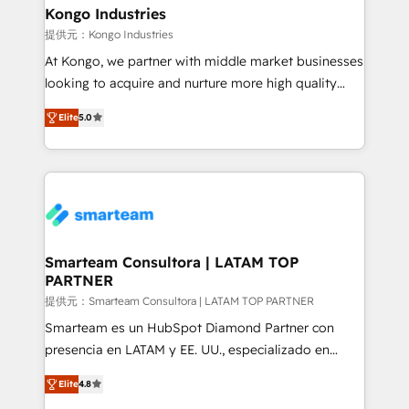
and technology around a single source of truth to
Kongo Industries
support sustainable growth and better decision-
提供元：Kongo Industries
making. Working with clients locally and globally, our
At Kongo, we partner with middle market businesses
expertise includes HubSpot onboarding and CRM
looking to acquire and nurture more high quality
implementation, automation, sales and customer
leads. We use digital media, marketing cloud,
experience strategy, web development, integrations,
Elite
5.0
automation and software integration to drive sales
and data-driven campaigns. Winners of the first
and, deliver clarity on marketing expenditure.
Global HEART Award, Yamini Rogan, CEO of
HubSpot said "We love the impact you are having in
the community - we are so glad to work with you."
Connect with us to see how we can do better and be
better together 🏆
Smarteam Consultora | LATAM TOP
PARTNER
提供元：Smarteam Consultora | LATAM TOP PARTNER
Smarteam es un HubSpot Diamond Partner con
presencia en LATAM y EE. UU., especializado en
implementaciones de HubSpot, integraciones API y
Elite
4.8
optimización de procesos comerciales con IA. Con