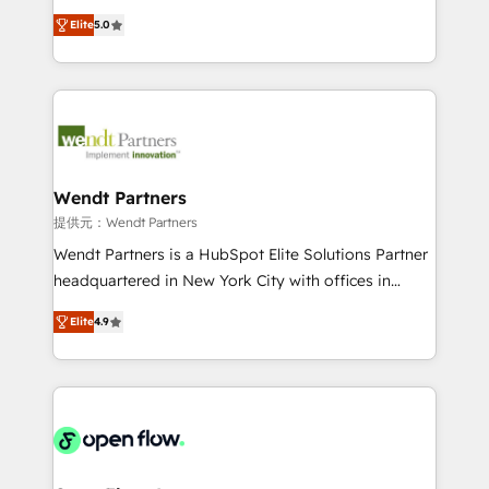
along with plenty of case studies.
HubSpot Experts: Onboarding, migrations,
Elite
5.0
automation, and training built for adoption. ⚡ Highly
Technical Execution: ERP, EMR and Custom
Integrations; complex builds delivered in weeks, not
months. 🤖 AI Consulting & Agents: AI-powered
workflows; automation agents; process optimization
inside HubSpot. 🏆 Industry Experience: 🏥
Healthcare: HIPAA implementations; secure data
Wendt Partners
workflows 💼 Financial Services: compliant
提供元：Wendt Partners
workflows; audit-ready reporting ⚖️ Legal: client
Wendt Partners is a HubSpot Elite Solutions Partner
intake; pipeline and document workflows 🛒 E-
headquartered in New York City with offices in
Commerce: Shopify, WooCommerce; lifecycle and
Toronto, London and Melbourne. As a global
revenue automation 🏢 Real Estate: deal pipelines;
Elite
4.9
HubSpot partner, we specialize in working with
portfolio and lifecycle management 🏭
sophisticated B2B companies to implement the
Manufacturing: ERP integrations; operational
HubSpot CRM platform across client organizations.
alignment 🛡️ Compliance & Data Considerations:
Our vertical market expertise includes
HIPAA-aware; CASL-compliant; GDPR-ready
industrial/manufacturing, professional services,
implementations where required 💡 Why 500+
architecture/engineering/construction (AEC),
Clients Choose Us: Elite Partner; technical, fast, and