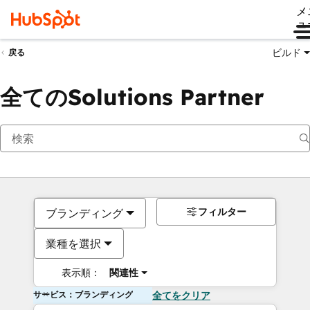
メ
ュ
ビルド
戻る
全てのSolutions Partner
フィルター
ブランディング
業種を選択
表示順：
関連性
サービス：ブランディング
全てをクリア