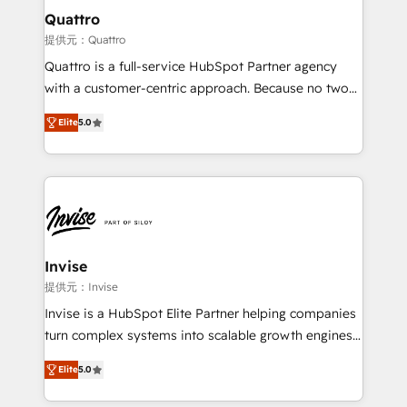
service operations with AI, designing and building
Quattro
your website, and we drive growth through Account-
提供元：Quattro
Based Marketing, SEO, SEA and many other tactics.
Quattro is a full-service HubSpot Partner agency
No worries, we will advise you in which to deploy
with a customer-centric approach. Because no two
and help you to get the best measurable ROI. This
clients have the same needs, Quattro offer a
brings us to our mission; to effectively guide as
Elite
5.0
bespoke approach for every client. Services include
much Benelux companies as possible to be
business growth strategies, sales enablement, CRM
commercially successful.
set-up, Migrations, Integrations, Enterprise level
Sales Hub, Marketing Hub, Customer Support Hub,
Ops Hub Software, inbound marketing strategy,
content strategies, branding, HubSpot CMS,
bespoke web apps and growth driven design
Invise
websites. Experienced in helping Global B2B
提供元：Invise
Manufacturers, Fintech, Professional Services, IT and
Invise is a HubSpot Elite Partner helping companies
SaaS industries.
turn complex systems into scalable growth engines.
We combine strategy, technology and change
Elite
5.0
management to drive measurable results. As part of
the fast-growing Siloy Group, we unite more than