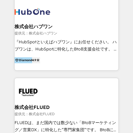
across marketing, sales, and service. Ready to grow
validato da oltre 350 manager: inizia con una precisa
your business with a proven and reliable HubSpot
mappatura dei canali di acquisizione dei contatti e
Diamond Partner? 👉Connect with TRooInbound
dei processi aziendali. Siamo accreditati da
today (https://www.trooinbound.com/contact-us)
HubSpot come fornitore ufficiale per le integrazioni
株式会社ハブワン
tra il CRM e altri sistemi aziendali, tra cui SAP,
提供元：株式会社ハブワン
AS400, TeamSystem. HubSpot ci ha riconosciuto
『HubSpotといえばハブワン』にお任せください。 ハ
come formatori ufficiali per l'adozione del CRM in
ブワンは、HubSpotに特化したBtoB支援会社です。 ノ
azienda: il tasso di utilizzo dello strumento è oltre il
ーコードCMS構築、CRM／MA／SFAの設計・運用、他
50% più alto tra i nostri clienti rispetto le altre
Diamond
4.9
システムAPI連携・開発、営業定着支援、カスタマーサ
aziende. Lavoriamo con aziende B2B tra i 5 e i 35
クセス体制の設計まで、ワンストップ完結できる支援体
milioni di fatturato per migliorare l’efficienza dei
制を整えています。 HubSpotの導入支援だけでなく、
processi, allineare marketing e vendite, e
現場で使い続けられる仕組み、売上と効率を両立するシ
massimizzare il ritorno sugli investimenti.
ナリオ設計まで含めてご提案。「導入して終わり」では
なく「成果が出るまで動き続ける」パートナーであるこ
と。それが、ハブワンのスタンスです。 また、
株式会社FLUED
HubSpotはもちろん、ferret One、WordPress、
提供元：株式会社FLUED
Movable Type（Power CMS）などの各種CMSを活用
FLUEDは、まだ国内では数少ない「BtoBマーケティン
し、延べ100社以上のBtoB企業のサイト制作経験をもと
グ／営業DX」に特化した”専門家集団”です。 BtoBに特