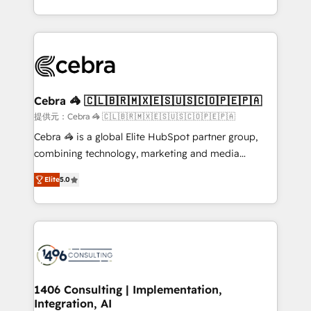
OneMetric, we help revenue teams focus on the
aspects of your HubSpot. ✨ 400+ global clients ✨
OneMetric that matters most: revenue.
100+ seamless migrations from 15+ different CRMs
✨ 100,000+ hours in HubSpot projects, 75+ full Hub
implementations, and 5,000+ pages ✨ CS: Clients
generating 7-digit MRR from inbound campaigns ✨
CS: 245% organic growth & +751% new visitors for a
Cebra 🦓 🇨🇱🇧🇷🇲🇽🇪🇸🇺🇸🇨🇴🇵🇪🇵🇦
full-funnel HubSpot project ✨ CS: 415% conversion
提供元：Cebra 🦓 🇨🇱🇧🇷🇲🇽🇪🇸🇺🇸🇨🇴🇵🇪🇵🇦
boost with a new HubSpot site Recognized leaders:
Cebra 🦓 is a global Elite HubSpot partner group,
🏆 HubSpot Platform Migration Impact Award 🏆
combining technology, marketing and media
Clutch HubSpot Global Leader 🏆 Finalist: HubSpot
expertise across Latin America and Southern
Inbound Campaign of the Year 🏆 Gold AVA Digital
Elite
5.0
Europe, with teams across 7 countries. Born in Chile,
Award for Best Website 🌟 Accreditations: CRM
we combine local insight with international reach to
Implementation, HubSpot Content Experience, CRM
help businesses grow through technology, creativity,
Data Migration & Custom Integration
AI and strategy. For over 12 years, we’ve delivered
500+ HubSpot implementations, building end-to-
end solutions that integrate CRM, AI automation,
inbound and loop marketing, content, and digital
1406 Consulting | Implementation,
Integration, AI
creativity. Our multicultural team works in Spanish,