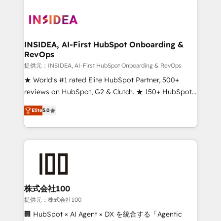
INSIDEA, AI-First HubSpot Onboarding &
RevOps
提供元：INSIDEA, AI-First HubSpot Onboarding & RevOps
★ World's #1 rated Elite HubSpot Partner, 500+
reviews on HubSpot, G2 & Clutch. ★ 150+ HubSpot
Certified Experts & Trainers across the team ★
Elite
5.0
1,500+ implementations across five continents ★ AI-
First, RevOps-led, Onboarding obsessed ★
Company of the Year 2024/25 INSIDEA helps
growing companies turn HubSpot into a revenue
engine. We onboard your team, migrate your data,
and build AI-powered workflows that drive adoption
from week one, in your time zone. What we do ➤
株式会社100
Onboarding: Live in weeks, with workflows built
提供元：株式会社100
around your business, not a template. ➤ Migration:
🏢 HubSpot × AI Agent × DX を統合する「Agentic