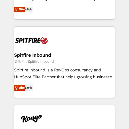
developers are building HubSpot CMS websites and
latest innovations in disruptive technology in our
complex API integrations with external platforms.
Elite
4.9
approach to web design, sales enablement and
Working from several campuses across Belgium, The
inbound marketing that deliver month-on-month
Netherlands, Denmark and Sweden, iO currently
growth for our client's businesses. These methods
supports the growth of big and small companies
are confirmed by data-driven results so you can see
such as Brussels Airport, Volvo, Farmaline, Agilitas,
exactly where your marketing budget is being used
Streamz and Michelin.
and how. In a few months, you can boost leads, ROI
and overall revenue to a level not feasible with
Spitfire Inbound
traditional methods. If you’re a frustrated marketing
提供元：Spitfire Inbound
manager or business owner sick of wasting budget
Spitfire Inbound is a RevOps consultancy and
with generic agencies and their outdated methods,
HubSpot Elite Partner that helps growing businesses
we are here to help. We help ambitious businesses
design predictable, scalable revenue-driving
just like yours attract more high-quality leads
Elite
5.0
strategies. With offices in South Africa and London,
throughout each stage of the buying cycle with
we take a RevOps-led approach that aligns sales,
conversion-ready websites, engaging content
marketing & service, breaks down silos, and gives
specifically targeted to your key audiences and
teams the clarity to operate efficiently and with
enable sales teams with the process, technology and
confidence. We deliver end to end strategy and
training to smash targets.
implementation, aligning people, processes, data