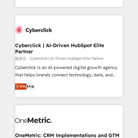
America. From casual user to super fan: make
Canada, we’ve delivered thousands of successful
HubSpot an experience you LOVE!
HubSpot projects for mid-market and enterprise
clients worldwide, with over 10 years experience. We
combine HubSpot, data, and AI to design connected
go-to-market systems that align people, process,
and technology for predictable, scalable revenue
Cyberclick | AI-Driven HubSpot Elite
Partner
growth. Our expertise spans RevOps, CRM and data
architecture, AI enablement, and strategic marketing,
提供元：Cyberclick | AI-Driven HubSpot Elite Partner
delivered through our proprietary FLAIR framework
Cyberclick is an AI-powered digital growth agency
for responsible AI adoption. As a HubSpot Elite
that helps brands connect technology, data, and
Partner and ISO 27001:2022 certified consultancy,
creativity to achieve measurable results. Founded in
Elite
4.9
we blend strategy, creativity, and technology to help
Barcelona and operating across Spain, LATAM, and
organisations scale smarter and grow stronger.
the UK, we support global companies in building
smarter marketing, sales, and customer success
strategies. As the only HubSpot Elite Partner in
Iberia (Spain & Portugal), we combine human insight
with intelligent automation to drive sustainable
growth. Our multidisciplinary team designs solutions
OneMetric: CRM Implementations and GTM