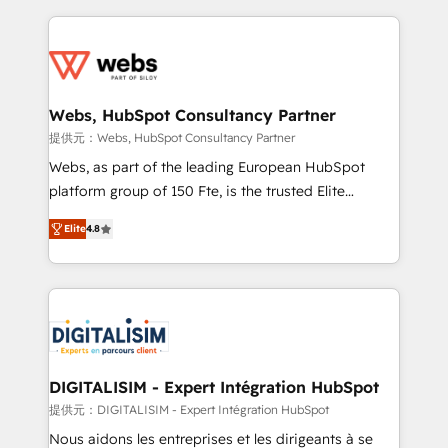
sales, and service hubs • Built-in flexibility for
adoption, sales process and marketing results.
startups to global brands
Services 📚 Onboarding your team to HubSpot for
the first time 🔧 Designing and optimising your
HubSpot set-up for better results 🌐 Website design
and build using HubSpot 🔌 Integrating HubSpot
Webs, HubSpot Consultancy Partner
with other systems 🎓 Training your teams to be
提供元：Webs, HubSpot Consultancy Partner
HubSpot pros 📊 Lead generation services using
Webs, as part of the leading European HubSpot
HubSpot Why us? - SIX HubSpot Accreditations -
platform group of 150 Fte, is the trusted Elite
awarded by HubSpot after a rigorous process for
HubSpot CRM Partner offering you a roadmap on
CRM, Solutions Architecture, Onboarding , Data
Elite
4.8
maximizing EBITDA and achieving Commercial
Migration, Custom Integration & Platform
Excellence. With our targeted processes, we
Enablement -Onboarded over 500 businesses to
strengthen your digital transformation and minimize
HubSpot -Top 1% of partners worldwide -In-house
costs. As HubSpot's Advanced Accredited CRM
team of 25+ experts Contact us today to help you
Implementation partner, we provide expertise to
get more from your investment in HubSpot.
drive your business forward. Since 2015 we are fully
www.bbdboom.com
dedicated to HubSpot and with an experienced
DIGITALISIM - Expert Intégration HubSpot
team (50+), we work with reputable companies in
提供元：DIGITALISIM - Expert Intégration HubSpot
B2B sectors such as manufacturing, SaaS and
Nous aidons les entreprises et les dirigeants à se