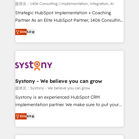
Portuguese, and English to design scalable strategies
提供元：1406 Consulting | Implementation, Integration, AI
that drive measurable growth. 🌎 Highlights: • 10+
Strategic HubSpot Implementation + Coaching
years as a HubSpot partner. • 2023 Impact Awards:
Partner As an Elite HubSpot Partner, 1406 Consulting
Platform Migration Excellence. • Top 3 Partner of the
helps mid-market revenue teams transform how
Elite
5.0
Year LATAM 2022, 2023, 2024, 2025. • Partner of the
they sell, market, and serve. We don't just build your
Year 2024. • Organizer of Aliados.ai (AI, marketing &
HubSpot—we teach your team to own it, then stay
tech global congress). 👉 Ready to scale your
to help you keep winning. What We Do ⚙️ CRM
business with HubSpot? Let Cebra’s experts help
Implementations across Marketing, Sales, Service,
you grow faster, smarter, and with impact.
Data & Content 📈 Sales & Marketing Alignment +
Revenue Team Enablement 🤖 Breeze AI & Custom
Agent Creation 🔄 Custom Integrations & Data
Systony - We believe you can grow
Migration Why 1406 We become part of your team.
提供元：Systony - We believe you can grow
Your team learns while we build. We fix what others
Systony is an experienced HubSpot CRM
broke. Built for mid-market reality—practical
implementation partner. We make sure to put your
solutions that work with your actual headcount and
organization's needs and goals first and think along
constraints. By the Numbers 🏆 Top 1% of all
Elite
4.9
with your organization. We are only satisfied once
HubSpot partners 🔄 Top 5% globally in client
you are too. Why Systony? - 20+ years of
retention 📅 8+ years of consistent results since 2017
experience with CRM, Marketing, Sales & Service