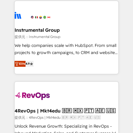
eminent solutions & integrations. Trust us to
there’s a good chance one of our globally integrated
streamline your HubSpot experience. 🚀HubSpot
teams has worked with clients just like you Let’s
Elite Partners with 10+ years of HubSpot experience
explore whether S2 is the partner you’ve been
🤝HubSpot Premier Integration partner 🤝Google
looking for...and get your next big initiative moving!
Premier Partner 2023 🌟5 HubSpot Accreditations 🌟
Instrumental Group
Won HubSpot Theme Challenge 2021 🌟INBOUND’19
提供元：Instrumental Group
HubSpot Rising Star Why us? Harnessing the full
We help companies scale with HubSpot. From small
potential of the powerful HubSpot CRM. ✔️A team of
projects to growth campaigns, to CRM and websites.
HubSpot experts backed by over 10+ years of
Hire an agency that's experienced in every inch of
HubSpot experience ✔️Flexible pricing models —
Elite
4.9
HubSpot and willing to work hand-in-hand with your
Hourly-fee (assigned one Dedicated HubSpot
team to simplify the complex and build a better
Admin); Monthly-fee (HubSpot Admin + Project
experience for your team and customers.
Manager); and Fixed Project Cost (as per
requirement). ✔️Helped over 25,000+ customers so
far with our HubSpot solutions. ✔️Bespoke apps &
on-demand bundle services. Connect with us today!
4RevOps | Mkt4edu 🇧🇷 🇲🇽 🇵🇹 🇦🇪 🇺🇸
提供元：4RevOps | Mkt4edu 🇧🇷 🇲🇽 🇵🇹 🇦🇪 🇺🇸
Unlock Revenue Growth: Specializing in RevOps -