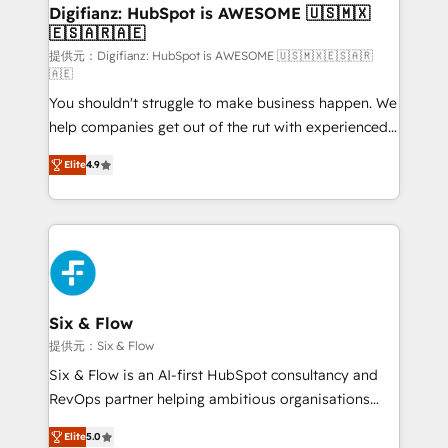
framework, meaning we've been accredited by
Digifianz: HubSpot is AWESOME 🇺🇸🇲🇽
🇪🇸🇦🇷🇦🇪
HubSpot and vetted by the CCS, which means we
can support public sector companies as well the
提供元：Digifianz: HubSpot is AWESOME 🇺🇸🇲🇽🇪🇸🇦🇷
🇦🇪
other ones listed in our profile. Our services: -
You shouldn't struggle to make business happen. We
HubSpot implementation - HubSpot CMS website
help companies get out of the rut with experienced,
build We can do lots of things. But everything we do
process-oriented teams implementing HubSpot
is there for you to: - Grow revenue, and run your
Elite
4.9
Marketing, Sales, Service, CMS and Operations Hub,
business more efficiently - Build stronger
so selling and actually engaging with your customers
relationships with customers - Make better
feels easy and pain-free. We are a top ranked
decisions with data - Find a new voice and reach
HubSpot Elite Partner, winner of Rookie of the Year
more people - Get the most out of your HubSpot
and Customer First Awards, 4.9/5 rating in HubSpot
investment
Reviews and 4.9/5 rating in Clutch Reviews. Digifianz
helps the following industries: logistics & 3PL, home
Six & Flow
improvement & construction, branding and
提供元：Six & Flow
commercialization, real estate, health, education,
Six & Flow is an AI-first HubSpot consultancy and
SaaS, Software Dev & IT and consulting, make the
RevOps partner helping ambitious organisations
most out of their HubSpot experience operating in
grow with clarity, confidence, and intelligence.
the United States, EU, UAE, Mexico and Latin
Elite
5.0
Operating across the UK, Netherlands, Ireland, and