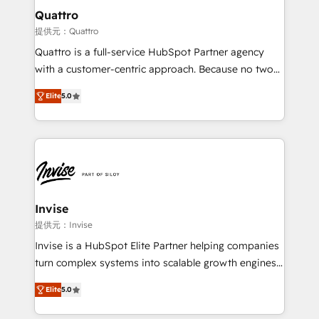
service operations with AI, designing and building
Quattro
your website, and we drive growth through Account-
提供元：Quattro
Based Marketing, SEO, SEA and many other tactics.
Quattro is a full-service HubSpot Partner agency
No worries, we will advise you in which to deploy
with a customer-centric approach. Because no two
and help you to get the best measurable ROI. This
clients have the same needs, Quattro offer a
brings us to our mission; to effectively guide as
Elite
5.0
bespoke approach for every client. Services include
much Benelux companies as possible to be
business growth strategies, sales enablement, CRM
commercially successful.
set-up, Migrations, Integrations, Enterprise level
Sales Hub, Marketing Hub, Customer Support Hub,
Ops Hub Software, inbound marketing strategy,
content strategies, branding, HubSpot CMS,
bespoke web apps and growth driven design
Invise
websites. Experienced in helping Global B2B
提供元：Invise
Manufacturers, Fintech, Professional Services, IT and
Invise is a HubSpot Elite Partner helping companies
SaaS industries.
turn complex systems into scalable growth engines.
We combine strategy, technology and change
Elite
5.0
management to drive measurable results. As part of
the fast-growing Siloy Group, we unite more than