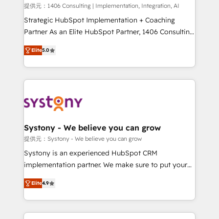
Portuguese, and English to design scalable strategies
提供元：1406 Consulting | Implementation, Integration, AI
that drive measurable growth. 🌎 Highlights: • 10+
Strategic HubSpot Implementation + Coaching
years as a HubSpot partner. • 2023 Impact Awards:
Partner As an Elite HubSpot Partner, 1406 Consulting
Platform Migration Excellence. • Top 3 Partner of the
helps mid-market revenue teams transform how
Elite
5.0
Year LATAM 2022, 2023, 2024, 2025. • Partner of the
they sell, market, and serve. We don't just build your
Year 2024. • Organizer of Aliados.ai (AI, marketing &
HubSpot—we teach your team to own it, then stay
tech global congress). 👉 Ready to scale your
to help you keep winning. What We Do ⚙️ CRM
business with HubSpot? Let Cebra’s experts help
Implementations across Marketing, Sales, Service,
you grow faster, smarter, and with impact.
Data & Content 📈 Sales & Marketing Alignment +
Revenue Team Enablement 🤖 Breeze AI & Custom
Agent Creation 🔄 Custom Integrations & Data
Systony - We believe you can grow
Migration Why 1406 We become part of your team.
提供元：Systony - We believe you can grow
Your team learns while we build. We fix what others
Systony is an experienced HubSpot CRM
broke. Built for mid-market reality—practical
implementation partner. We make sure to put your
solutions that work with your actual headcount and
organization's needs and goals first and think along
constraints. By the Numbers 🏆 Top 1% of all
Elite
4.9
with your organization. We are only satisfied once
HubSpot partners 🔄 Top 5% globally in client
you are too. Why Systony? - 20+ years of
retention 📅 8+ years of consistent results since 2017
experience with CRM, Marketing, Sales & Service