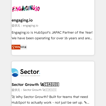
Who We Serve Revenue teams, marketing leaders,
implementations - 500+ successful onboardings -
and sales ops at mid-market companies ready to
Own back-end developers - Complex data
move beyond spreadsheets into unified systems
migrations (e.g. Salesforce, MS Dynamics, Perfect
that drive real business results.
View, SuperOffice) - Custom integrations (e.g. MS
engaging.io
Business Central, Navision, AX, SAP, Exact, AFAS) We
提供元：engaging.io
focus on growing B2B companies in the SME sector
Engaging.io is HubSpot's JAPAC Partner of the Year!
such as manufacturing, SaaS, business services and
We have been operating for over 16 years and are
wholesaler companies. As an experienced HubSpot
one of HubSpot's most experienced and technically
partner, we know how important user adoption is.
Elite
5.0
capable Agency Partners globally. We specialise in
That's why we have developed a step-by-step
complex CRM migrations, implementations,
implementation process that focuses on user
integrations, custom CMS portal development,
adoption. We’re experts on connecting data,
design & UX for mid to large to multi national
technology and people with each other. Together we
businesses. Our teams are based in North America
strive for optimal customer processes and
and APAC. We are HubSpot's top-ranked Advanced
experiences. Systony – We believe you can grow!
Implementation Certified Partner and we contribute
Sector Growth 🚀🇨🇦🇺🇸
to their advisory council. We strive to do 'good work
提供元：Sector Growth 🚀🇨🇦🇺🇸
with good people' and have worked with incredible
🚀 Why Sector Growth? Built for teams that need
brands. You can see some of them on our website,
HubSpot to actually work - not just be set up. 🔧