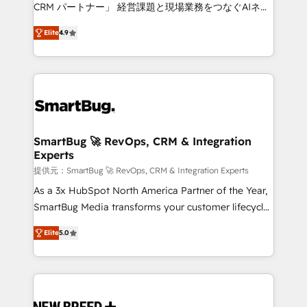
Move from any legacy CRM. Zero downtime, full data
CRM パートナー」 経営課題と現場業務をつなぐAIネイ
integrity. ➤ Implementation: Configure HubSpot to
ティブ・エージェンシーとして、HubSpot Eliteの実装
run your revenue process. Sales, marketing, and
Elite
4.9
力で顧客フロント業務を再設計します。 💡 100inc は何
service wired together. ➤ AI and Integrations: Layer
をする会社か？ HubSpotを共通基盤に、AIエージェン
Breeze AI, custom agents, and APIs to remove
トを組み込んだ顧客フロント業務（マーケティング・営
manual work. ➤ Ongoing Management: Monthly
業・CS）を組織全体で設計・実装する日本のAIネイテ
tune-ups, feature rollouts, adoption coaching. Buying
ィブ・エージェンシーです。事業部・グループ会社・部
HubSpot, switching to it, or reviving a stale portal?
門が分立する組織で、データと業務プロセスのサイロ化
We are built for the work.
を、CRMを軸とした全社共通基盤に再構築します。意
SmartBug 🚀 RevOps, CRM & Integration
Experts
思決定者・PMO・現場担当者に並走します。 1️⃣
HubSpot導入・活用支援 顧客データの一元化から、
提供元：SmartBug 🚀 RevOps, CRM & Integration Experts
GTMの見える化・自動化まで。全Hub統合運用、デー
As a 3x HubSpot North America Partner of the Year,
タ品質設計、グループ横断のCRM統合に対応します。
SmartBug Media transforms your customer lifecycle
2️⃣ AIエージェント組織構築 営業・マーケティング業務
into a revenue engine. Our unified ecosystem
Elite
5.0
の一部をAIが自律実行する組織への移行を設計・実装。
includes specialized divisions Globalia (AI &
Breeze・Claude等をHubSpotと連携させ、役割定義・
Software) and Point Success Media (Paid Media),
運用ルール・成果指標まで含めて設計します。 3️⃣ 全社
making this the official home for all three brands. 🔄
DX × AI推進のPMO伴走支援 複数部門をまたぐDX×AI変
Implementation & Integration - Seamless migrations
革を、構想から実装・定着までPMOとして主導。「設
and system integrations powered by Globalia’s