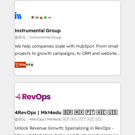
eminent solutions & integrations. Trust us to
there’s a good chance one of our globally integrated
streamline your HubSpot experience. 🚀HubSpot
teams has worked with clients just like you Let’s
Elite Partners with 10+ years of HubSpot experience
explore whether S2 is the partner you’ve been
🤝HubSpot Premier Integration partner 🤝Google
looking for...and get your next big initiative moving!
Premier Partner 2023 🌟5 HubSpot Accreditations 🌟
Instrumental Group
Won HubSpot Theme Challenge 2021 🌟INBOUND’19
提供元：Instrumental Group
HubSpot Rising Star Why us? Harnessing the full
We help companies scale with HubSpot. From small
potential of the powerful HubSpot CRM. ✔️A team of
projects to growth campaigns, to CRM and websites.
HubSpot experts backed by over 10+ years of
Hire an agency that's experienced in every inch of
HubSpot experience ✔️Flexible pricing models —
Elite
4.9
HubSpot and willing to work hand-in-hand with your
Hourly-fee (assigned one Dedicated HubSpot
team to simplify the complex and build a better
Admin); Monthly-fee (HubSpot Admin + Project
experience for your team and customers.
Manager); and Fixed Project Cost (as per
requirement). ✔️Helped over 25,000+ customers so
far with our HubSpot solutions. ✔️Bespoke apps &
on-demand bundle services. Connect with us today!
4RevOps | Mkt4edu 🇧🇷 🇲🇽 🇵🇹 🇦🇪 🇺🇸
提供元：4RevOps | Mkt4edu 🇧🇷 🇲🇽 🇵🇹 🇦🇪 🇺🇸
Unlock Revenue Growth: Specializing in RevOps -