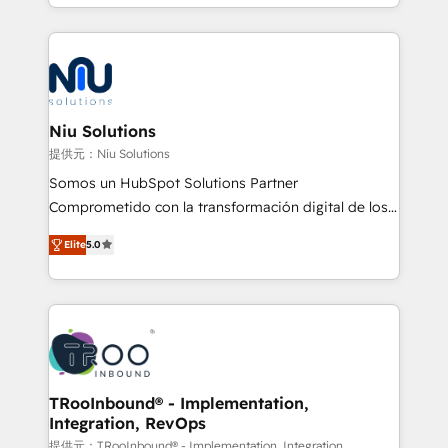
más de 6 años de experiencia, hemos liderado 100+
implementaciones conectando HubSpot con SAP,
ERPs, e-commerce, plataformas financieras,
WhatsApp y sistemas logísticos. Nuestro equipo
multicultural trabaja en español, inglés y portugués,
uniendo visión estratégica y excelencia técnica para
Niu Solutions
generar resultados medibles. Apoyamos a empresas
提供元：Niu Solutions
de construcción, educación, tecnología, retail, e-
Somos un HubSpot Solutions Partner
commerce, salud, financieras, seguros y servicios,
Comprometido con la transformación digital de los
ayudándolas a conectar sistemas, escalar equipos y
procesos comerciales de las empresas en
tomar decisiones basadas en datos. 🌎 Highlights:
Elite
5.0
Latinoamérica, con un enfoque en Marketing, Ventas
5+ años como partner HubSpot 100+
y Servicio al Cliente. Somos un equipo de trabajo
implementaciones en LATAM y EE. UU. Expertise en
multidisciplinario de alto rendimiento, con
integraciones vía API Top #7 HubSpot Partner
conocimiento y experiencia enfocado en: 1.
LATAM 2025 🏆 Impulsamos crecimiento con CRM +
Optimizar la eficiencia operativa de nuestros
IA en múltiples industrias. 👉 ¿Listo para transformar
clientes 2. Mejorar la experiencia del cliente 3.
tus procesos comerciales?
Asegurar resultados medibles Nos especializamos
TRooInbound® - Implementation,
Integration, RevOps
en bancos, seguros, e-commerce, Desarrolladores
Inmobiliarios y Empresas Distribuidoras de
提供元：TRooInbound® - Implementation, Integration,