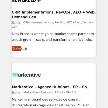
定の代行ではなく、設計の責任」を引き受け、部門横断
technical development team. - 19 HubSpot-certified
の統合・浸透・変革管理を実行します。 ▸ CMS戦略設
trainers to drive platform adoption. 📈 Revenue
CRM Implementations, RevOps, AEO + Web,
計・構築：リード獲得・CVR・SEOを前提にした情報設
Demand Gen
Generation - Full-funnel marketing and high-
計・導線設計・テンプレート設計をContent Hubで一体
performance advertising via Point Success Media. -
提供元：CRM Implementations, RevOps, AEO + Web, Demand
Gen
提供。 ▸ 既存CRM・MAからの移行支援：Salesforce・
Expert deployment of Breeze AI and custom agents
Marketo・Pardot等からの移行、カスタム設計、履歴
New Breed is where go-to-market teams partner to
to automate growth. 🏆 Elite Excellence - 8 platform
データ移行と活用設計まで。 ▸ AEO対応：ChatGPT・
unlock growth, scale, and transformation. We help
accreditations and deep HIPAA-compliance
Perplexity等のAI検索からの流入・引用を前提にコンテ
companies activate HubSpot’s AI-powered
expertise. - A team of 250+ experts dedicated to
Elite
5.0
ンツとサイト構造を最適化。 🏆 なぜ100incを選ぶの
customer platform and operationalize HubSpot’s
your resilient growth.
か？ ✓ HubSpot Eliteパートナー認定 ✓ HubSpotアワ
Loop Marketing framework through expert-led
ード受賞・HUGリーダー ✓ ISO27001:2022 /
services, smart agents, and purpose-built apps,
ISO9001:2015 取得 ✓ 400社以上の導入実績 ✓
tailored to your business. Together, we unlock
HubSpot大百科 出版 CRM・AI活用に関するご相談、現
results, fast. ⚙️CRM & RevOps: Align all Hubs to your
状整理の壁打ちなど、構想段階からお気軽にお問い合わ
buyer journey for clean data, scalability, & reporting.
せください。
🎯Demand Gen & ABM: Drive pipeline with inbound,
Markentive - Agence HubSpot - FR - EN
ABM, AEO, SEO, & paid media. 👩‍💻Web Design:
提供元：Markentive - Agence HubSpot - FR - EN
Build high-performing websites with UX, messaging,
Markentive fournit des services de conseil,
& conversion strategy that drive results. 🤖AI
d'intégration et d'agence dans la région EMEA et