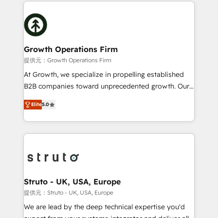
potential of HubSpot by combining strategic
help desk Unified revenue operations Dynamic
insights with technical excellence, we deliver
website development Award-winning creative
bespoke HubSpot solutions tailored to drive
design We live and breathe HubSpot and are ready
measurable growth and operational efficiency. Why
to take on real challenges!
Choose Nexa Cognition? 🚀 HubSpot Expertise: Our
Growth Operations Firm
certified team specialises in CRM implementation,
提供元：Growth Operations Firm
marketing automation, and revenue operations. 🤝
At Growth, we specialize in propelling established
Custom Solutions: From onboarding and
B2B companies toward unprecedented growth. Our
integrations, to RevOps and training. We align
focus is on fine-tuning and enhancing your growth,
HubSpot with your business needs. 🌟 Proven
Elite
5.0
sales, and marketing operations. Unlike conventional
Results: We’ve helped businesses of all sizes
marketing agencies, we dive deep into the
accelerate revenue growth, improve operational
operational aspects of your business, ensuring that
efficiency, and achieve ROI. 🔧 Flexible Service
each cog in your growth machine is well-oiled and
Packages: Choose ongoing support or project-based
functioning optimally. With our expertise in leading
solutions. We offer service packages designed to fit
platforms like Salesforce and HubSpot, we bring a
your requirements. Contact us today!
wealth of knowledge and experience to the table.
Struto - UK, USA, Europe
Our strategies are tailored to your business's unique
提供元：Struto - UK, USA, Europe
needs, ensuring a personalized approach that aligns
We are lead by the deep technical expertise you'd
with your growth objectives.