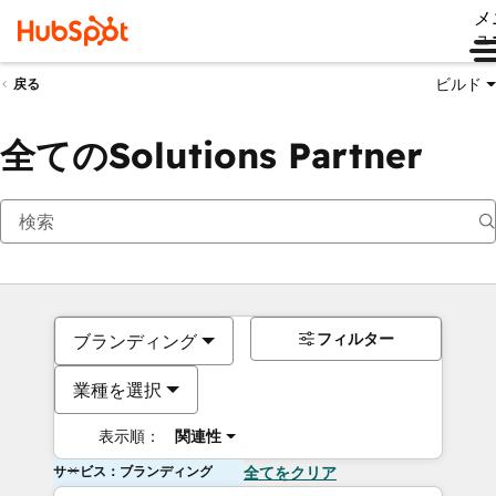
メ
ュ
ビルド
戻る
全てのSolutions Partner
フィルター
ブランディング
業種を選択
表示順：
関連性
サービス：ブランディング
全てをクリア