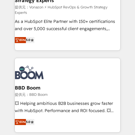
Strategy Experts
pour aligner les équipes marketing, commerciales et
support client (data migration, synchronisation API,
提供元：Vonazon ⚡ HubSpot RevOps & Growth Strategy
Experts
audit et maintenance) ➤ La création de sites internet
As a HubSpot Elite Partner with 150+ certifications
de conversion qui transforment les visiteurs en
and over 5,000 successful client engagements,
opportunités d'affaires ➤ La mise en place de
Vonazon turns marketing complexity into
stratégies d'acquisition marketing (SEO, SEA,
Elite
5.0
measurable, scalable growth. From onboarding to
inbound, automatisation marketing, ABM, IA,
enterprise-grade campaigns, our in-house team
emailing) Informations clés : - 10 ans d'expérience -
builds scalable strategies that drive long-term
100+ intégrations CRM HubSpot réussies - 40
revenue. ⚙️ HubSpot Integration & Optimization •
experts conseil - 150 certifications HubSpot
Seamless CRM, CMS, and automation setup •
cumulées
Complex platform migrations and data cleanups •
Custom APIs and third-party integrations 📈 End-to-
BBD Boom
End Revenue Acceleration • Lifecycle marketing and
提供元：BBD Boom
pipeline growth programs • Sales enablement tools
💥 Helping ambitious B2B businesses grow faster
and CRM optimization • Retention strategies with
with HubSpot. Performance and ROI focused. 💥
customer journey mapping 🏅 Elite-Level HubSpot
BBD Boom is the HubSpot partner that can help you
Execution • 750+ onboardings and 2,000+
Elite
5.0
to HubSpot Better. We work with your teams to
implementations • Deep expertise across marketing,
solve all your HubSpot challenges and improve user