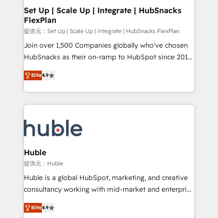
Award 🏆2020 Elite Solutions Partner 🏆2019
Set Up | Scale Up | Integrate | HubSnacks
FlexPlan
Integrations HubSpot Impact Award 🏆2019
Marketing Enablement HubSpot Impact Award 🏆
提供元：Set Up | Scale Up | Integrate | HubSnacks FlexPlan
2018 Website Design HubSpot Impact Award 🏆2017
Join over 1,500 Companies globally who've chosen
Website Design HubSpot Impact Award 🏆2016
HubSnacks as their on-ramp to HubSpot since 2014
Growth-Driven Design Agency of the Year 🏆2016
Simple pay-as-you-go plans that accelerate value...
Elite
4.9
Sales Enablement HubSpot Impact Award 🏆2015
1️⃣ Set Up | Onboarding New or Check-fixing existing
Growth-Driven Design Agency of the Year 🏆2015
HubSpot portals 2️⃣ Scale Up | 100% HubSpot Task
Became the 5th Agency to reach Diamond 🏆2014
Execution... Global 24/7 ... All Experts 3️⃣ Integrate |
HubSpot COS Performance Award 🏆2014 HubSpot
your entire Tech Stack with Custom Integrations
COS Design Award 🏆2013 HubSpot Marketplace
Slash months from your API Integration project... ⬅️
Provider of the Year 🏆2011 Became a HubSpot
Click "Contact Business" ⬅️ to access 150+ Kickstart
Partner 📆Founded in 1997
Integration templates that put HubSpot in the center
Huble
of your tech stack, syncing... 🛍️ Shopify or
提供元：Huble
WooCommerce 💲 Stripe or Paypal 💰 Sage or
Huble is a global HubSpot, marketing, and creative
Netsuite 🤖 Google or Microsoft ✍️ DocuSign or
consultancy working with mid-market and enterprise
PandaDoc 🌐 Avalara or Quaderno HubSnacks holds
businesses. We go beyond implementation, shaping
the rare Advanced "Custom Integrations"
Elite
4.9
the strategy, processes, and teams that turn