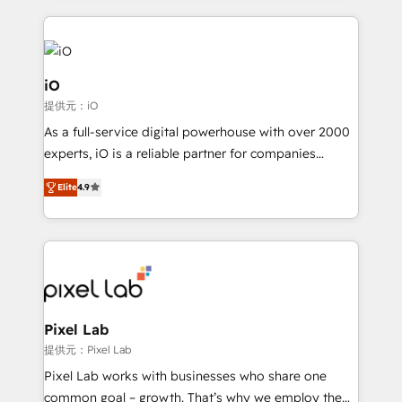
250+ HubSpot experts across Europe – ready to
build a CRM architecture optimized to support your
business goals. Talk to us if you’re looking to: -
Connect marketing, sales and operations around one
iO
reliable source of truth - Unlock the full value of your
提供元：iO
CRM and marketing data, not just implement a
As a full-service digital powerhouse with over 2000
system - Accelerate impact with a partner who
experts, iO is a reliable partner for companies
understands both strategy and technology
looking to strengthen their position in the fields of
Elite
4.9
marketing, technology, content, strategy and
creation. iO combines in-depth knowledge on both
the marketing and technology end of HubSpot,
creating impactful inbound marketing strategies
from end-to-end. Teams of marketing specialists,
developers, copywriters and designers work side by
side to meet the specific demands of every client
Pixel Lab
and project. Dedicated HubSpot teams combine all
提供元：Pixel Lab
skills for HubSpot projects from strategy to
Pixel Lab works with businesses who share one
implementation and training. Skilled in-house
common goal – growth. That’s why we employ the