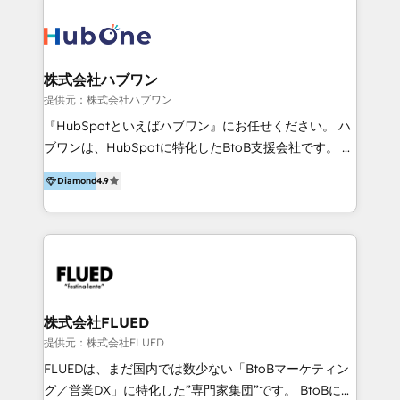
across marketing, sales, and service. Ready to grow
validato da oltre 350 manager: inizia con una precisa
your business with a proven and reliable HubSpot
mappatura dei canali di acquisizione dei contatti e
Diamond Partner? 👉Connect with TRooInbound
dei processi aziendali. Siamo accreditati da
today (https://www.trooinbound.com/contact-us)
HubSpot come fornitore ufficiale per le integrazioni
株式会社ハブワン
tra il CRM e altri sistemi aziendali, tra cui SAP,
提供元：株式会社ハブワン
AS400, TeamSystem. HubSpot ci ha riconosciuto
『HubSpotといえばハブワン』にお任せください。 ハ
come formatori ufficiali per l'adozione del CRM in
ブワンは、HubSpotに特化したBtoB支援会社です。 ノ
azienda: il tasso di utilizzo dello strumento è oltre il
ーコードCMS構築、CRM／MA／SFAの設計・運用、他
50% più alto tra i nostri clienti rispetto le altre
Diamond
4.9
システムAPI連携・開発、営業定着支援、カスタマーサ
aziende. Lavoriamo con aziende B2B tra i 5 e i 35
クセス体制の設計まで、ワンストップ完結できる支援体
milioni di fatturato per migliorare l’efficienza dei
制を整えています。 HubSpotの導入支援だけでなく、
processi, allineare marketing e vendite, e
現場で使い続けられる仕組み、売上と効率を両立するシ
massimizzare il ritorno sugli investimenti.
ナリオ設計まで含めてご提案。「導入して終わり」では
なく「成果が出るまで動き続ける」パートナーであるこ
と。それが、ハブワンのスタンスです。 また、
株式会社FLUED
HubSpotはもちろん、ferret One、WordPress、
提供元：株式会社FLUED
Movable Type（Power CMS）などの各種CMSを活用
FLUEDは、まだ国内では数少ない「BtoBマーケティン
し、延べ100社以上のBtoB企業のサイト制作経験をもと
グ／営業DX」に特化した”専門家集団”です。 BtoBに特