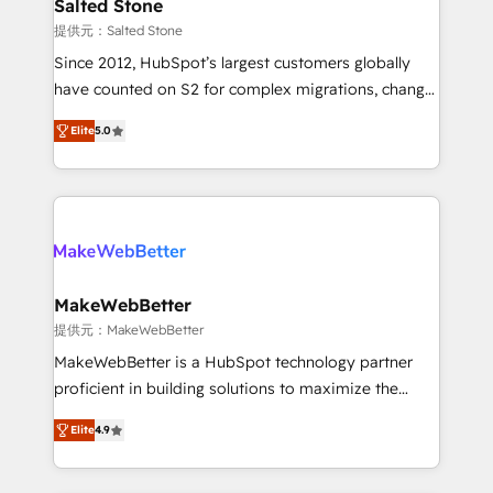
we turn complexity into clarity, human at global
Salted Stone
scale. 🏆 HubSpot’s CEO called us “the partner of the
提供元：Salted Stone
future.” Others agree it is proof of trust built through
Since 2012, HubSpot’s largest customers globally
measurable impact.
have counted on S2 for complex migrations, change
management, systems integration, and creative
Elite
5.0
solutions that deliver measurable impact and
transform brand experiences As one of the few full-
service creative agencies in the HubSpot
ecosystem, we blend strategy, technology, & award-
winning design to build scalable, globally
regionalized HubSpot websites, integrated
marketing campaigns, & RevOps frameworks that
MakeWebBetter
fuel long-term success We connect the entire
提供元：MakeWebBetter
customer lifecycle through seamless integrations,
MakeWebBetter is a HubSpot technology partner
ensure long-term adoption with change-
proficient in building solutions to maximize the
management programs, and align marketing, sales,
operational efficiency of HubSpot. The fastest-
and service to drive sustainable growth With 6 key
Elite
4.9
growing tech-enabler & facilitator, MakeWebBetter,
HubSpot accreditations and experience across
hands you the blend of HubSpot expertise &
hundreds of organizations in dozens of industries,