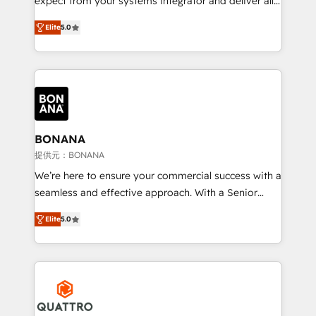
expect from your systems integrator and deliver all
the agency services you'd expect from your
Elite
5.0
HubSpot Solutions Partner. As one of the UK's
longest-standing partners, we are experts at
maximising the value of the HubSpot platform and
building an integrated growth stack that brings your
business, operational and technical requirements to
life, and creates a 360˚ view of your customer to
help your teams do more. We specialise in HubSpot
BONANA
technical services, website design and development
提供元：BONANA
as well as agency services that help set you up for
We’re here to ensure your commercial success with a
success. Now, more than ever you need to connect
seamless and effective approach. With a Senior
and align your website and marketing to sales and
team that has 10+ years of experience in HubSpot,
customer service. It's time to empower your teams
Elite
5.0
we have a deep understanding of SaaS, Business
to create great customer experiences that generate
Services and E-commerce together with Retail. We
more leads, close more business and engage your
streamline and enhance your Sales, Marketing &
customers. Let's work side-by-side to make it
Service efforts, providing insights in your
happen.
commercial operations. We're good at RevOps,
automating and optimizing your marketing, sales &