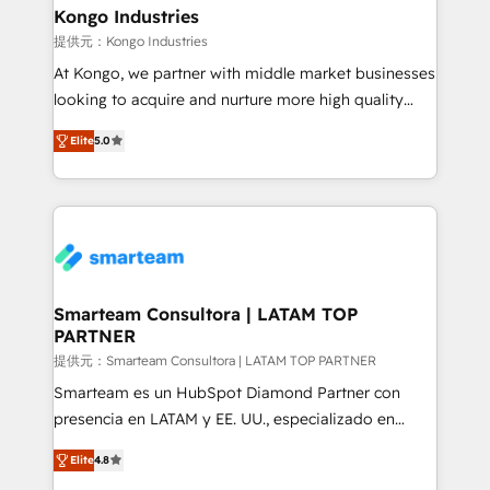
and technology around a single source of truth to
Kongo Industries
support sustainable growth and better decision-
提供元：Kongo Industries
making. Working with clients locally and globally, our
At Kongo, we partner with middle market businesses
expertise includes HubSpot onboarding and CRM
looking to acquire and nurture more high quality
implementation, automation, sales and customer
leads. We use digital media, marketing cloud,
experience strategy, web development, integrations,
Elite
5.0
automation and software integration to drive sales
and data-driven campaigns. Winners of the first
and, deliver clarity on marketing expenditure.
Global HEART Award, Yamini Rogan, CEO of
HubSpot said "We love the impact you are having in
the community - we are so glad to work with you."
Connect with us to see how we can do better and be
better together 🏆
Smarteam Consultora | LATAM TOP
PARTNER
提供元：Smarteam Consultora | LATAM TOP PARTNER
Smarteam es un HubSpot Diamond Partner con
presencia en LATAM y EE. UU., especializado en
implementaciones de HubSpot, integraciones API y
Elite
4.8
optimización de procesos comerciales con IA. Con