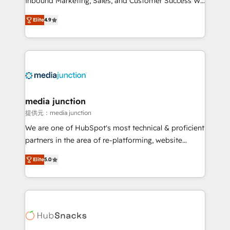
Inbound Marketing, Sales, and Customer Success We
specialize in driving revenue growth for companies
Elite
4.9
across industries through tailored marketing, sales,
and customer success strategies, utilizing RevOps
methodologies. As Latin America's largest HubSpot
partner and a global leader in education market, we
offer unparalleled insights. Operating in five
countries—Brazil, UAE (Abu Dhabi/Dubai/Sharjah),
Mexico, USA, and Portugal—we've executed over a
media junction
hundred successful operations. Our approach,
提供元：media junction
rooted in RevOps principles, integrates analysis,
We are one of HubSpot's most technical & proficient
training, planning, and qualification. Leveraging
partners in the area of re-platforming, website
technology, data analytics, CRM optimization, and
design & development. We specialize in multi-hub
inbound marketing tactics, we focus on
Elite
5.0
implementations for mid-market & enterprise
understanding, nurturing, and converting leads.
companies. We are woman-owned, powered by
Partner with us to unlock your business's full
coffee, and we ❤️ dogs. We produce award-winning
potential and achieve sustained growth in today's
work for our clients. 🏆2023 Technical Expertise
competitive market.
Impact Award 🏆2022 Technical Expertise Impact
Award 🏆2022 Platform Migration Excellence Impact