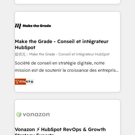
Accreditation, securely sync data across... 🔄 any
HubSpot into a genuine growth engine. Named
apps, in any direction. Stuck on your old CRM..?
HubSpot's Global Partner of the Year in 2024,
Migrate | seamlessly off your old CRM onto a clean
consistently ranked among their top 5 partners
new HubSpot portal with Advanced Website and
worldwide, and with over 15 years in the ecosystem,
CRM Migrations using our in-house "HubScrub" Tool.
Huble has built a track record that speaks for itself.
One company, one operating model, delivering
Make the Grade - Conseil et intégrateur
HubSpot
across offices and consulting teams in the UK, USA,
Canada, Germany, France, Belgium, Singapore, and
提供元：Make the Grade - Conseil et intégrateur HubSpot
South Africa. Certified compliant with ISO/IEC
Société de conseil en stratégie digitale, notre
27001:2022 and ISO 9001:2015 across all seven
mission est de soutenir la croissance des entreprises
international offices and 175+ employees.
B2B à travers l’acquisition de nouveaux clients,
Elite
4.9
l'intégration CRM et le développement des revenus
auprès de vos comptes existants. En France et à
l'international, nous travaillons avec des ETI
ambitieuses, des grands groupes voulant aller au-
delà d’une simple transformation digitale et des
startups florissantes. Nos 3 grandes expertises sont :
➤ L’intégration de CRM et de méthodologie RevOps
Vonazon ⚡ HubSpot RevOps & Growth