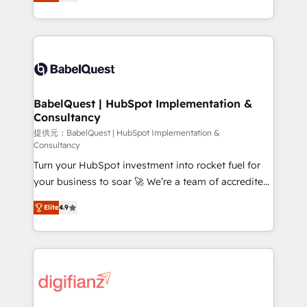
Welcome to our Profile! We help with: • CRM
nurturing sequences. - Cross-hub setup across
implementation, reports, workflows, and team
Marketing, Sales, Operations, and Service Hubs. -
training • CRM migration from Salesforce, Pipedrive,
Ongoing optimization, managed support, and
Dynamics and others • Technical projects including
scalable retainers. Let’s make HubSpot your most
custom API integrations • AI governance for
powerful growth engine. Built to convert, scale, and
HubSpot-centred operations A little about us: •
drive results.
Boutique 'Elite' team of 12 • 150+ clients across Sales
BabelQuest | HubSpot Implementation &
Consultancy
Hub, Marketing Hub, Service Hub, Data Hub and
CMS • ISO/IEC 27001:2022, ISO 9001:2015, and ISO
提供元：BabelQuest | HubSpot Implementation &
Consultancy
42001:2023 certified - the AI management standard •
Turn your HubSpot investment into rocket fuel for
GuardHub: our AI governance framework, built on
your business to soar 🚀 We’re a team of accredited
ISO 42001 Ready for the next step? Click the 👈
HubSpot experts ready to help you. We can
'𝗖𝗼𝗻𝘁𝗮𝗰𝘁 𝗯𝘂𝘀𝗶𝗻𝗲𝘀𝘀' button to get in touch (𝘸𝘦'𝘳𝘦
Elite
4.9
implement the platform into complex business
𝘴𝘶𝘱𝘦𝘳 𝘳𝘦𝘴𝘱𝘰𝘯𝘴𝘪𝘷𝘦)
environments, optimise what you've got and make
sure you can actually use it, build your website in
HubSpot or create an inbound marketing strategy
for you and execute it on HubSpot. We are on the
G-Cloud 14 CCS (Crown Commercial Service)