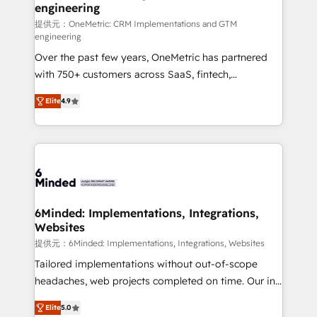
engineering
that simplify complexity, boost performance, and
turn innovation into real impact. 🌍 Highlights •
提供元：OneMetric: CRM Implementations and GTM
engineering
HubSpot Partner since 2012 • 2022 EMEA Impact
Over the past few years, OneMetric has partnered
Award: Best Integration • 150+ successful HubSpot
with 750+ customers across SaaS, fintech,
projects • Clients in 30+ industries • Proprietary
healthcare, real estate, and other industries. With
technology for integrations • Multilingual team:
Elite
4.9
150+ HubSpot-certified experts, we deliver scalable
English, Spanish, Portuguese & Italian 👉 Grow
solutions to complex GTM and RevOps challenges.
smarter with AI and HubSpot.
Our Expertise 🔹 Onboarding & Implementation:
Accredited HubSpot Partner, ensuring smooth setup
tailored to your GTM motion. 🔹 Migrations: Move
from other CRMs to HubSpot without data loss or
downtime. 🔹 RevOps Strategy: Align teams,
6Minded: Implementations, Integrations,
Websites
processes, and data to drive revenue efficiency. 🔹
Integrations: Connect HubSpot with your tech stack
提供元：6Minded: Implementations, Integrations, Websites
for better adoption. 🔹 Custom Solutions: Build
Tailored implementations without out-of-scope
tailored apps, workflows, and configurations. We are
headaches, web projects completed on time. Our in-
SOC 2 Type II and ISO 27001 certified, reinforcing
house team of certified CRM architects, experts,
Elite
5.0
our commitment to data security and compliance. At
developers, designers, and marketers handles all