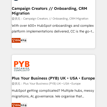
and manufacturers since 2002, we are committed to
empowering our clients and developing their
Campaign Creators // Onboarding, CRM
Migration
autonomy. Get to grips with HubSpot through
guided implementation and seamless integration of
提供元：Campaign Creators // Onboarding, CRM Migration
the CRM platform into your digital ecosystem. Would
With over 600+ HubSpot onboardings and complex
you like support in deploying your inbound
platform implementations delivered, CC is the go-to
marketing strategy? We'll provide support tailored
Elite Solutions Partner for businesses ready to
Elite
4.9
to your needs and sales objectives. With 125+
migrate, replatform, and scale smarter. We specialize
certifications, we are part of the most certified
in high-impact CRM and CMS migrations and
Canadian agencies, and we both hold Onboarding
onboarding from platforms like Salesforce, NetSuite,
Accreditations. Based in Canada (coast to coast), our
Zoho, Pardot, Marketo, Microsoft Dynamics, Wix,
services are offered in both English & French.
WordPress and legacy CRMs, turning fragmented
systems into unified, growth-ready HubSpot
architectures that accelerate revenue operations and
Plus Your Business (PYB) UK • USA • Europe
performance. - Multi-object CRM migration, cleanup,
提供元：Plus Your Business (PYB) UK • USA • Europe
and implementation. - Pre-built and custom
HubSpot getting complicated? Multiple hubs, messy
integrations across your full tech stack. - Custom
migrations, AI, governance. We organise that
object setup, CMS builds, and full-funnel automation.
complexity, so your team can put HubSpot to work...
- Dashboards, lifecycle campaigns, and lead
Elite
5.0