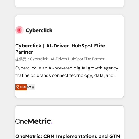
America. From casual user to super fan: make
Canada, we’ve delivered thousands of successful
HubSpot an experience you LOVE!
HubSpot projects for mid-market and enterprise
clients worldwide, with over 10 years experience. We
combine HubSpot, data, and AI to design connected
go-to-market systems that align people, process,
and technology for predictable, scalable revenue
Cyberclick | AI-Driven HubSpot Elite
Partner
growth. Our expertise spans RevOps, CRM and data
architecture, AI enablement, and strategic marketing,
提供元：Cyberclick | AI-Driven HubSpot Elite Partner
delivered through our proprietary FLAIR framework
Cyberclick is an AI-powered digital growth agency
for responsible AI adoption. As a HubSpot Elite
that helps brands connect technology, data, and
Partner and ISO 27001:2022 certified consultancy,
creativity to achieve measurable results. Founded in
Elite
4.9
we blend strategy, creativity, and technology to help
Barcelona and operating across Spain, LATAM, and
organisations scale smarter and grow stronger.
the UK, we support global companies in building
smarter marketing, sales, and customer success
strategies. As the only HubSpot Elite Partner in
Iberia (Spain & Portugal), we combine human insight
with intelligent automation to drive sustainable
growth. Our multidisciplinary team designs solutions
OneMetric: CRM Implementations and GTM