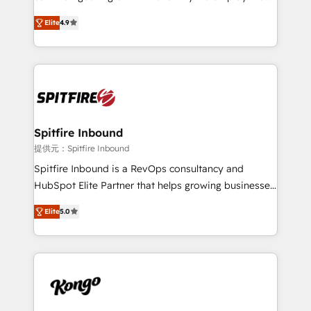
developers are building HubSpot CMS websites and
latest innovations in disruptive technology in our
complex API integrations with external platforms.
Elite
4.9
approach to web design, sales enablement and
Working from several campuses across Belgium, The
inbound marketing that deliver month-on-month
Netherlands, Denmark and Sweden, iO currently
growth for our client's businesses. These methods
supports the growth of big and small companies
are confirmed by data-driven results so you can see
such as Brussels Airport, Volvo, Farmaline, Agilitas,
exactly where your marketing budget is being used
Streamz and Michelin.
and how. In a few months, you can boost leads, ROI
and overall revenue to a level not feasible with
Spitfire Inbound
traditional methods. If you’re a frustrated marketing
提供元：Spitfire Inbound
manager or business owner sick of wasting budget
Spitfire Inbound is a RevOps consultancy and
with generic agencies and their outdated methods,
HubSpot Elite Partner that helps growing businesses
we are here to help. We help ambitious businesses
design predictable, scalable revenue-driving
just like yours attract more high-quality leads
Elite
5.0
strategies. With offices in South Africa and London,
throughout each stage of the buying cycle with
we take a RevOps-led approach that aligns sales,
conversion-ready websites, engaging content
marketing & service, breaks down silos, and gives
specifically targeted to your key audiences and
teams the clarity to operate efficiently and with
enable sales teams with the process, technology and
confidence. We deliver end to end strategy and
training to smash targets.
implementation, aligning people, processes, data