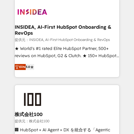
INSIDEA, AI-First HubSpot Onboarding &
RevOps
提供元：INSIDEA, AI-First HubSpot Onboarding & RevOps
★ World's #1 rated Elite HubSpot Partner, 500+
reviews on HubSpot, G2 & Clutch. ★ 150+ HubSpot
Certified Experts & Trainers across the team ★
Elite
5.0
1,500+ implementations across five continents ★ AI-
First, RevOps-led, Onboarding obsessed ★
Company of the Year 2024/25 INSIDEA helps
growing companies turn HubSpot into a revenue
engine. We onboard your team, migrate your data,
and build AI-powered workflows that drive adoption
from week one, in your time zone. What we do ➤
株式会社100
Onboarding: Live in weeks, with workflows built
提供元：株式会社100
around your business, not a template. ➤ Migration:
🏢 HubSpot × AI Agent × DX を統合する「Agentic