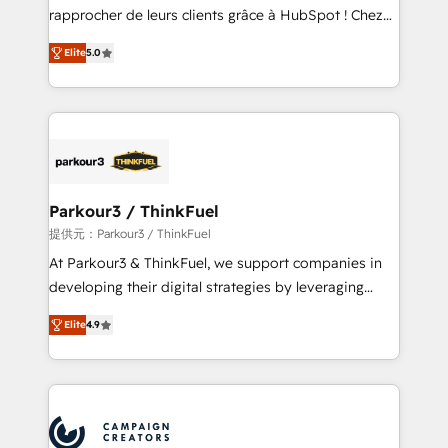
business services. We prepare a customized
rapprocher de leurs clients grâce à HubSpot ! Chez
business case that demonstrates the value and
DIGITALISIM, nous avons l'intime conviction que la
impact of your digital transformation, including a
Elite
5.0
réussite des entreprises passe par l’innovation web,
detailed financial rationale with a focus on ROI and
le marketing digital, et la relation client ! C'est
TCO. As a trusted extension of your team, we
pourquoi, nos experts sont à la fois capables de
believe in the power of partnership. Together, we
gérer votre projet de création de site internet, votre
embark on a transformational journey that sets your
référencement, votre stratégie digitale et le pilotage
business up for long-term success. Unlock your
et l'intégration d'HubSpot ! Les grandes phases d'un
business. If not now, when?
projet HubSpot avec DIGITALISIM : 🧽 Nettoyage,
Parkour3 / ThinkFuel
migration et intégration des bases de données. 🚀
提供元：Parkour3 / ThinkFuel
Développement des interfaces avec vos logiciels
At Parkour3 & ThinkFuel, we support companies in
métiers ⚙️ Configuration de la plateforme HubSpot
developing their digital strategies by leveraging
📈 Configuration de rapports et tableaux de bord 🤝
technologies and automating their marketing and
Book Process & Guidelines utilisateurs 🎓
Elite
4.9
sales processes to generate growth. Our offer spans
Formations des utilisateurs
from Strategy to Operations. We specialize in CRM
onboarding and implementation, web design, sales
& marketing automation, and digital marketing. With
extensive experience working with tech companies