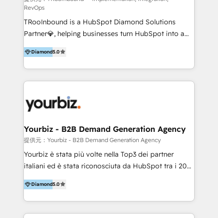
RevOps
Productos
TRooInbound is a HubSpot Diamond Solutions
Partner💎, helping businesses turn HubSpot into a
scalable growth engine. We work with startups, mid-
Diamond
5.0
market, and enterprise teams to maximize
HubSpot’s full potential through: 💎HubSpot Audits,
Management & Optimization 💎RevOps-powered
HubSpot Onboarding & CRM Implementation 💎
Brand Development, Growth Strategy, AI SEO &
Performance Marketing 💎Data Migration & Custom
Integrations 💎Go-To-Market (GTM) Strategies &
Yourbiz - B2B Demand Generation Agency
Account-Based Marketing 💎CMS Development &
提供元：Yourbiz - B2B Demand Generation Agency
Conversion-Focused Websites With a 5.0⭐average
Yourbiz è stata più volte nella Top3 dei partner
rating and 140+ verified client reviews on the
italiani ed è stata riconosciuta da HubSpot tra i 20
HubSpot Ecosystem, TRooInbound is trusted by
migliori partner EMEA per la gestione del cliente.
businesses globally for consistent delivery and high
Diamond
5.0
Stiamo accompagnando oltre 100 aziende nella
client satisfaction. With deep HubSpot expertise and
digitalizzazione e ottimizzazione dei processi di
a focus on performance, we build systems that scale
marketing e vendita. Il nostro metodo DAM è stato