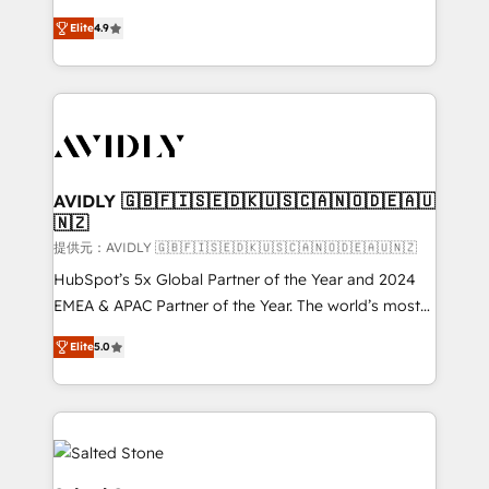
Strategy: Activate Breeze Agents, configure HubSpot
North America. Avec plus de 115 experts en
AI, & maximize AEO with tailored AI services. 🧩
Elite
4.9
marketing automation, Growth, Revops, CRM et
Integrations: Extend HubSpot with custom
webdesign. Markentive is both a consulting firm, a
integrations, hosting, & maintenance.
digital agency and an integrator. With over 115
experts in marketing automation, growth, revops,
CRM and webdesign (We focus on EMEA - USA
customers).
AVIDLY 🇬🇧🇫🇮🇸🇪🇩🇰🇺🇸🇨🇦🇳🇴🇩🇪🇦🇺
🇳🇿
提供元：AVIDLY 🇬🇧🇫🇮🇸🇪🇩🇰🇺🇸🇨🇦🇳🇴🇩🇪🇦🇺🇳🇿
HubSpot’s 5x Global Partner of the Year and 2024
EMEA & APAC Partner of the Year. The world’s most
experienced and fully accredited HubSpot Solutions
Elite
5.0
Partner. 🚀 With 2,750+ HubSpot projects delivered
and 370+ specialists across EMEA, APAC and NAM,
we de-risk complex CRM programmes and
accelerate ROI across every HubSpot Hub. 🧭 From
multi-region migrations to AI-powered automation,