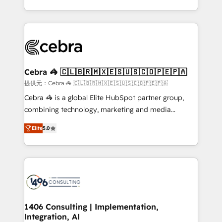
OneMetric, we help revenue teams focus on the
aspects of your HubSpot. ✨ 400+ global clients ✨
OneMetric that matters most: revenue.
100+ seamless migrations from 15+ different CRMs
✨ 100,000+ hours in HubSpot projects, 75+ full Hub
implementations, and 5,000+ pages ✨ CS: Clients
generating 7-digit MRR from inbound campaigns ✨
CS: 245% organic growth & +751% new visitors for a
Cebra 🦓 🇨🇱🇧🇷🇲🇽🇪🇸🇺🇸🇨🇴🇵🇪🇵🇦
full-funnel HubSpot project ✨ CS: 415% conversion
提供元：Cebra 🦓 🇨🇱🇧🇷🇲🇽🇪🇸🇺🇸🇨🇴🇵🇪🇵🇦
boost with a new HubSpot site Recognized leaders:
Cebra 🦓 is a global Elite HubSpot partner group,
🏆 HubSpot Platform Migration Impact Award 🏆
combining technology, marketing and media
Clutch HubSpot Global Leader 🏆 Finalist: HubSpot
expertise across Latin America and Southern
Inbound Campaign of the Year 🏆 Gold AVA Digital
Elite
5.0
Europe, with teams across 7 countries. Born in Chile,
Award for Best Website 🌟 Accreditations: CRM
we combine local insight with international reach to
Implementation, HubSpot Content Experience, CRM
help businesses grow through technology, creativity,
Data Migration & Custom Integration
AI and strategy. For over 12 years, we’ve delivered
500+ HubSpot implementations, building end-to-
end solutions that integrate CRM, AI automation,
inbound and loop marketing, content, and digital
1406 Consulting | Implementation,
Integration, AI
creativity. Our multicultural team works in Spanish,