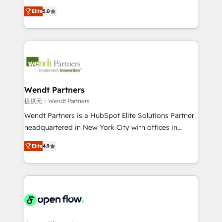
along with plenty of case studies.
HubSpot Experts: Onboarding, migrations,
Elite
5.0
automation, and training built for adoption. ⚡ Highly
Technical Execution: ERP, EMR and Custom
Integrations; complex builds delivered in weeks, not
months. 🤖 AI Consulting & Agents: AI-powered
workflows; automation agents; process optimization
inside HubSpot. 🏆 Industry Experience: 🏥
Healthcare: HIPAA implementations; secure data
Wendt Partners
workflows 💼 Financial Services: compliant
提供元：Wendt Partners
workflows; audit-ready reporting ⚖️ Legal: client
Wendt Partners is a HubSpot Elite Solutions Partner
intake; pipeline and document workflows 🛒 E-
headquartered in New York City with offices in
Commerce: Shopify, WooCommerce; lifecycle and
Toronto, London and Melbourne. As a global
revenue automation 🏢 Real Estate: deal pipelines;
Elite
4.9
HubSpot partner, we specialize in working with
portfolio and lifecycle management 🏭
sophisticated B2B companies to implement the
Manufacturing: ERP integrations; operational
HubSpot CRM platform across client organizations.
alignment 🛡️ Compliance & Data Considerations:
Our vertical market expertise includes
HIPAA-aware; CASL-compliant; GDPR-ready
industrial/manufacturing, professional services,
implementations where required 💡 Why 500+
architecture/engineering/construction (AEC),
Clients Choose Us: Elite Partner; technical, fast, and