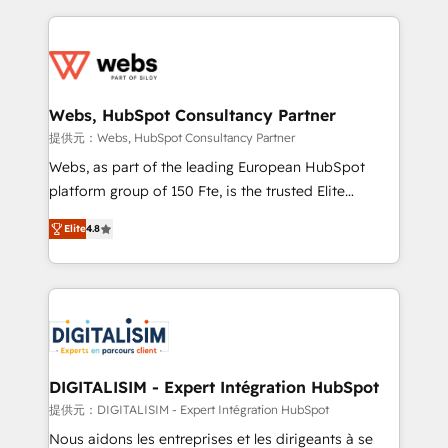
sales, and service hubs • Built-in flexibility for
adoption, sales process and marketing results.
startups to global brands
Services 📚 Onboarding your team to HubSpot for
the first time 🔧 Designing and optimising your
HubSpot set-up for better results 🌐 Website design
and build using HubSpot 🔌 Integrating HubSpot
Webs, HubSpot Consultancy Partner
with other systems 🎓 Training your teams to be
提供元：Webs, HubSpot Consultancy Partner
HubSpot pros 📊 Lead generation services using
Webs, as part of the leading European HubSpot
HubSpot Why us? - SIX HubSpot Accreditations -
platform group of 150 Fte, is the trusted Elite
awarded by HubSpot after a rigorous process for
HubSpot CRM Partner offering you a roadmap on
CRM, Solutions Architecture, Onboarding , Data
Elite
4.8
maximizing EBITDA and achieving Commercial
Migration, Custom Integration & Platform
Excellence. With our targeted processes, we
Enablement -Onboarded over 500 businesses to
strengthen your digital transformation and minimize
HubSpot -Top 1% of partners worldwide -In-house
costs. As HubSpot's Advanced Accredited CRM
team of 25+ experts Contact us today to help you
Implementation partner, we provide expertise to
get more from your investment in HubSpot.
drive your business forward. Since 2015 we are fully
www.bbdboom.com
dedicated to HubSpot and with an experienced
DIGITALISIM - Expert Intégration HubSpot
team (50+), we work with reputable companies in
提供元：DIGITALISIM - Expert Intégration HubSpot
B2B sectors such as manufacturing, SaaS and
Nous aidons les entreprises et les dirigeants à se