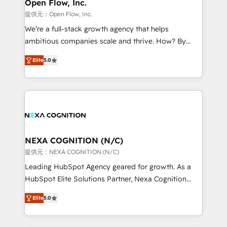
distribution, commercial real estate, technology,
Open Flow, Inc.
built to scale.
finserv/fintech, IT managed services, transportation
提供元：Open Flow, Inc.
& logistics, energy/solar, staffing and recruiting,
We’re a full-stack growth agency that helps
media, healthcare and government contractors. Our
ambitious companies scale and thrive. How? By
scope of services encompasses Platform Solutions,
upgrading and streamlining every single revenue-
Technical Solutions, Enablement Solutions, Digital
Elite
5.0
generating aspect of your business. We’re proud
Solutions and Growth Solutions. As a fully
HubSpot Elite Solutions Partners and devout CRM
accredited and five-star rated firm, Wendt Partners
nerds who can harness HubSpot’s custom digital
brings a deep bench of expertise to each client
tools to improve each touchpoint of your customer
engagement. In addition, we are SOC 2, ISO 27001,
experience. Working hand-in-hand with your team,
GDPR and HIPAA compliant for global IT security
we’ll assemble a RevOps machine that drives more
standards.
traffic, generates better leads and crushes your
NEXA COGNITION (N/C)
revenue goals. We've worked with thousands of
提供元：NEXA COGNITION (N/C)
HubSpot customers and we'd love to work with you
Leading HubSpot Agency geared for growth. As a
too! Clients come to us for: Advanced CRM solutions
HubSpot Elite Solutions Partner, Nexa Cognition
System Integrations both Custom and Native to
ranks in the top 1% of global HubSpot Partners and
HubSpot Data System Migrations between systems
Elite
5.0
has been one of the longest-standing partners since
to HubSpot New lead generation strategies Time-
2012. We empower businesses to harness the full
saving automations Fresh growth campaigns Robust