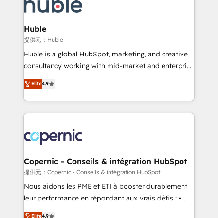
skills, processes, and internal team you need to
CRM Migrations using our in-house "HubScrub" Tool.
attract the right buyers, close deals faster, and grow
without outside dependencies. You’ll learn how to: •
Huble
Set up, audit, and organize your HubSpot portal •
提供元：Huble
Get your sales team fully using HubSpot • Track
Huble is a global HubSpot, marketing, and creative
pipeline and revenue across the entire buyer journey
consultancy working with mid-market and enterprise
• Build an in-house marketing team that drives
businesses. We go beyond implementation, shaping
Elite
4.9
growth • Create content and videos that attract
the strategy, processes, and teams that turn
buyers • Use AI to scale smarter Our coaching-led
HubSpot into a genuine growth engine. Named
approach works best for companies that are done
HubSpot's Global Partner of the Year in 2024,
with outsourcing and ready to build something that
consistently ranked among their top 5 partners
lasts. So if you're ready to become the most trusted
worldwide, and with over 15 years in the ecosystem,
voice in your market, let’s talk.
Huble has built a track record that speaks for itself.
One company, one operating model, delivering
Copernic - Conseils & intégration HubSpot
across offices and consulting teams in the UK, USA,
提供元：Copernic - Conseils & intégration HubSpot
Canada, Germany, France, Belgium, Singapore, and
Nous aidons les PME et ETI à booster durablement
South Africa. Certified compliant with ISO/IEC
leur performance en répondant aux vrais défis : •
27001:2022 and ISO 9001:2015 across all seven
Intégration de HubSpot avec d’autres outils (ERP,
Elite
4.9
international offices and 175+ employees.