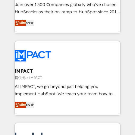
people, exciting ideas and can-do mentality, we
Join over 1,500 Companies globally who've chosen
ensure revenue growth on a daily basis. So tell us
HubSnacks as their on-ramp to HubSpot since 2014
your challenge; our passionate and growth driven
Simple pay-as-you-go plans that accelerate value...
Elite
4.9
team of 100+ experts is ready for you! Driving digital
1️⃣ Set Up | Onboarding New or Check-fixing existing
growth | www.brightdigital.com
HubSpot portals 2️⃣ Scale Up | 100% HubSpot Task
Execution... Global 24/7 ... All Experts 3️⃣ Integrate |
your entire Tech Stack with Custom Integrations
Slash months from your API Integration project... ⬅️
Click "Contact Business" ⬅️ to access 150+ Kickstart
Integration templates that put HubSpot in the center
IMPACT
of your tech stack, syncing... 🛍️ Shopify or
提供元：IMPACT
WooCommerce 💲 Stripe or Paypal 💰 Sage or
At IMPACT, we go beyond just helping you
Netsuite 🤖 Google or Microsoft ✍️ DocuSign or
implement HubSpot. We teach your team how to
PandaDoc 🌐 Avalara or Quaderno HubSnacks holds
master it. As the creators of the Endless Customers
Elite
5.0
the rare Advanced "Custom Integrations"
System™ (the next evolution of They Ask, You
Accreditation, securely sync data across... 🔄 any
Answer), we’re the only HubSpot partner built
apps, in any direction. Stuck on your old CRM..?
entirely around coaching and training. That means
Migrate | seamlessly off your old CRM onto a clean
we don’t do the work for you; we help you build the
new HubSpot portal with Advanced Website and