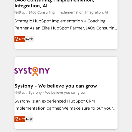
Integration, AI
the needs of the customer. We are part of Impresoft
Group, a group of specialized and complementary
提供元：1406 Consulting | Implementation, Integration, AI
companies that divide their offer into 4
Strategic HubSpot Implementation + Coaching
Competence Centers: Smart Manufacturing,
Partner As an Elite HubSpot Partner, 1406 Consulting
Customer First, Enabling Technologies & Security.
helps mid-market revenue teams transform how
Elite
5.0
The synergies generated by these integrations,
they sell, market, and serve. We don't just build your
together with the combination of talents, skills,
HubSpot—we teach your team to own it, then stay
solutions and services, have allowed the group to
to help you keep winning. What We Do ⚙️ CRM
build an unrivaled offering portfolio on the market
Implementations across Marketing, Sales, Service,
to accompany companies on their digital
Data & Content 📈 Sales & Marketing Alignment +
transformation journey.
Revenue Team Enablement 🤖 Breeze AI & Custom
Agent Creation 🔄 Custom Integrations & Data
Systony - We believe you can grow
Migration Why 1406 We become part of your team.
提供元：Systony - We believe you can grow
Your team learns while we build. We fix what others
Systony is an experienced HubSpot CRM
broke. Built for mid-market reality—practical
implementation partner. We make sure to put your
solutions that work with your actual headcount and
organization's needs and goals first and think along
Elite
4.9
constraints. By the Numbers 🏆 Top 1% of all
with your organization. We are only satisfied once
HubSpot partners 🔄 Top 5% globally in client
you are too. Why Systony? - 20+ years of