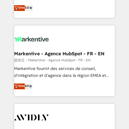
companies activate HubSpot’s AI-powered
expertise. - A team of 250+ experts dedicated to
Elite
5.0
customer platform and operationalize HubSpot’s
your resilient growth.
Loop Marketing framework through expert-led
services, smart agents, and purpose-built apps,
tailored to your business. Together, we unlock
results, fast. ⚙️CRM & RevOps: Align all Hubs to your
buyer journey for clean data, scalability, & reporting.
🎯Demand Gen & ABM: Drive pipeline with inbound,
Markentive - Agence HubSpot - FR - EN
ABM, AEO, SEO, & paid media. 👩‍💻Web Design:
提供元：Markentive - Agence HubSpot - FR - EN
Build high-performing websites with UX, messaging,
Markentive fournit des services de conseil,
& conversion strategy that drive results. 🤖AI
d'intégration et d'agence dans la région EMEA et
Strategy: Activate Breeze Agents, configure HubSpot
North America. Avec plus de 115 experts en
Elite
4.9
AI, & maximize AEO with tailored AI services. 🧩
marketing automation, Growth, Revops, CRM et
Integrations: Extend HubSpot with custom
webdesign. Markentive is both a consulting firm, a
integrations, hosting, & maintenance.
digital agency and an integrator. With over 115
experts in marketing automation, growth, revops,
CRM and webdesign (We focus on EMEA - USA
customers).