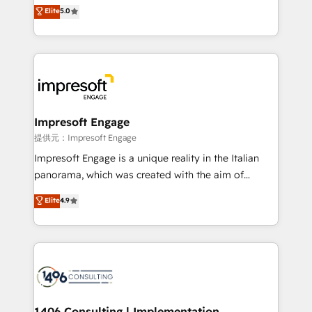
and New York. 🔎 We are focused on enhancing
Elite
5.0
revenue-generation strategies for clients through
complete integration of core business processes
and systems (such as ERP and e-commerce
platforms) with HubSpot, driving efficiency and
results. 🎯 We present a solution-centric approach
and we're focused on HubSpot. We work with some
of HubSpot's most important customers to generate
Impresoft Engage
value from the platform in the long term. 🤖 We have
提供元：Impresoft Engage
worked 400+ HubSpot customers across industries
Impresoft Engage is a unique reality in the Italian
but specialise in the more complex projects where
panorama, which was created with the aim of
data migration, AI, and systems integrations
putting Customer Experience at the center by
Elite
4.9
represent key aspects of the project's success.
creating digital environments capable of integrating
people, processes and data. We offer the best
digital solutions on the market, ranging from CRM
processes and technologies to digital strategy, from
marketing automation to online and offline sales
processes through Customer Service Management,
allowing companies to optimize processes and meet
1406 Consulting | Implementation,