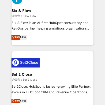
el primer caso de uso que más impacto te dará.
architecture 🔗 CRM migrations & End to end
Solo continúas si ves valor real en los primeros 14
integrations 🤖 AI workflows & enrichment 📘 Team
Six & Flow
días.
enablement & company-wide adoption We create
提供元：Six & Flow
HubSpot environments that teams use with
Six & Flow is an AI-first HubSpot consultancy and
confidence and that leadership can rely on for
RevOps partner helping ambitious organisations
scalable revenue insights.
grow with clarity, confidence, and intelligence.
Elite
5.0
Operating across the UK, Netherlands, Ireland, and
Canada, we’ve delivered thousands of successful
HubSpot projects for mid-market and enterprise
clients worldwide, with over 10 years experience. We
combine HubSpot, data, and AI to design connected
go-to-market systems that align people, process,
and technology for predictable, scalable revenue
Set 2 Close
growth. Our expertise spans RevOps, CRM and data
提供元：Set 2 Close
architecture, AI enablement, and strategic marketing,
Set2Close, HubSpot’s fastest-growing Elite Partner,
delivered through our proprietary FLAIR framework
excels in HubSpot CRM and Revenue Operations
for responsible AI adoption. As a HubSpot Elite
(RevOps) services to boost B2B sales and growth.
Elite
5.0
Partner and ISO 27001:2022 certified consultancy,
As a top HubSpot Elite Partner, we specialize in