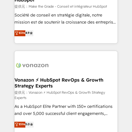
—faster. Through expert training, unmatched
提供元：Make the Grade - Conseil et intégrateur HubSpot
responsiveness, and ongoing support, we equip
Société de conseil en stratégie digitale, notre
your team to adopt new systems with confidence
mission est de soutenir la croissance des entreprises
and achieve a unified, data-driven approach to
B2B à travers l’acquisition de nouveaux clients,
Elite
4.9
customer engagement.
l'intégration CRM et le développement des revenus
auprès de vos comptes existants. En France et à
l'international, nous travaillons avec des ETI
ambitieuses, des grands groupes voulant aller au-
delà d’une simple transformation digitale et des
startups florissantes. Nos 3 grandes expertises sont :
➤ L’intégration de CRM et de méthodologie RevOps
Vonazon ⚡ HubSpot RevOps & Growth
Strategy Experts
pour aligner les équipes marketing, commerciales et
support client (data migration, synchronisation API,
提供元：Vonazon ⚡ HubSpot RevOps & Growth Strategy
Experts
audit et maintenance) ➤ La création de sites internet
As a HubSpot Elite Partner with 150+ certifications
de conversion qui transforment les visiteurs en
and over 5,000 successful client engagements,
opportunités d'affaires ➤ La mise en place de
Vonazon turns marketing complexity into
stratégies d'acquisition marketing (SEO, SEA,
Elite
5.0
measurable, scalable growth. From onboarding to
inbound, automatisation marketing, ABM, IA,