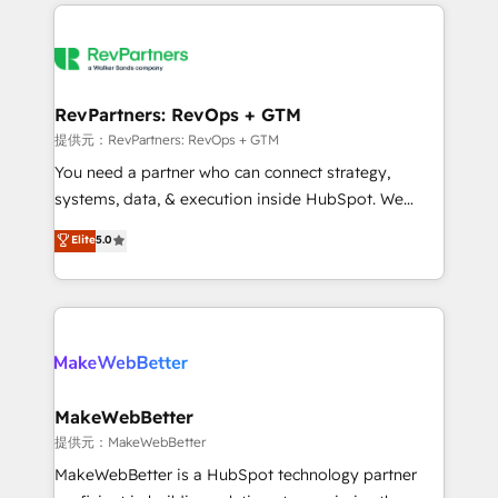
service creative agencies in the HubSpot
ecosystem, we blend strategy, technology, & award-
winning design to build scalable, globally
regionalized HubSpot websites, integrated
marketing campaigns, & RevOps frameworks that
RevPartners: RevOps + GTM
fuel long-term success We connect the entire
提供元：RevPartners: RevOps + GTM
customer lifecycle through seamless integrations,
You need a partner who can connect strategy,
ensure long-term adoption with change-
systems, data, & execution inside HubSpot. We
management programs, and align marketing, sales,
bridge the gap where most agencies fall short by
Elite
5.0
and service to drive sustainable growth With 6 key
combining GTM strategy with technical execution to
HubSpot accreditations and experience across
solve the right problem with the right solution. As the
hundreds of organizations in dozens of industries,
only firm in the world to hold Elite Partner
there’s a good chance one of our globally integrated
Accreditations with both HubSpot and Clay, our
teams has worked with clients just like you Let’s
clients gain a unique advantage in CRM architecture,
explore whether S2 is the partner you’ve been
pipeline generation, data intelligence, and go-to-
looking for...and get your next big initiative moving!
market execution. Why B2B Businesses Choose RP: -
MakeWebBetter
Secure: Soc2 compliant 🛡️ - Pricing: Implementations
提供元：MakeWebBetter
starting at $1,5k 💵 - Speed: Launch in 14 days ⚡ -
MakeWebBetter is a HubSpot technology partner
Global: 75+ RPers across five continents 🌐 - Scale: