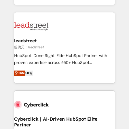
we blend strategy, creativity, and technology to help
custom HubSpot CRM solutions. Our experts design,
organisations scale smarter and grow stronger.
implement, and optimize systems to enhance user
experience, functionality, and adoption across sales,
marketing, and service teams. From setup to
refinement, we streamline workflows, improve lead
management, and speed up deal closures. With 500+
leadstreet
projects completed, our Agile approach ensures your
提供元：leadstreet
HubSpot CRM drives measurable results. Our
HubSpot. Done Right. Elite HubSpot Partner with
RevOps services align your sales, marketing, and
proven expertise across 650+ HubSpot
customer success teams for peak performance. We
implementations. With 12+ years of HubSpot
Elite
5.0
optimize the revenue lifecycle—lead generation to
experience, we help you use the HubSpot platform
retention—by refining processes and eliminating
to its fullest capacity, improve your current HubSpot
inefficiencies. Using HubSpot tools and data-driven
website, or build your new one.
strategies, we create scalable solutions that
maximize profitability and adapt to your goals.
Cyberclick | AI-Driven HubSpot Elite
Partner