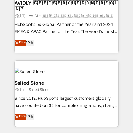
AVIDLY 🇬🇧🇫🇮🇸🇪🇩🇰🇺🇸🇨🇦🇳🇴🇩🇪🇦🇺
🇳🇿
提供元：AVIDLY 🇬🇧🇫🇮🇸🇪🇩🇰🇺🇸🇨🇦🇳🇴🇩🇪🇦🇺🇳🇿
HubSpot’s 5x Global Partner of the Year and 2024
EMEA & APAC Partner of the Year. The world’s most
experienced and fully accredited HubSpot Solutions
Elite
5.0
Partner. 🚀 With 2,750+ HubSpot projects delivered
and 370+ specialists across EMEA, APAC and NAM,
we de-risk complex CRM programmes and
accelerate ROI across every HubSpot Hub. 🧭 From
multi-region migrations to AI-powered automation,
we turn complexity into clarity, human at global
Salted Stone
scale. 🏆 HubSpot’s CEO called us “the partner of the
提供元：Salted Stone
future.” Others agree it is proof of trust built through
Since 2012, HubSpot’s largest customers globally
measurable impact.
have counted on S2 for complex migrations, change
management, systems integration, and creative
Elite
5.0
solutions that deliver measurable impact and
transform brand experiences As one of the few full-