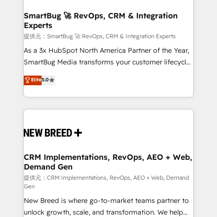
定の代行ではなく、設計の責任」を引き受け、部門横断
"accelerating a mess." ⚙️ Elite Engineering & AI
の統合・浸透・変革管理を実行します。 ▸ CMS戦略設
Scalable Architecture: Zero-technical-debt setup
SmartBug 🚀 RevOps, CRM & Integration
計・構築：リード獲得・CVR・SEOを前提にした情報設
Experts
across all Hubs, validated by our 7 HubSpot
計・導線設計・テンプレート設計をContent Hubで一体
Accreditations. AI-Powered RevOps: Breeze AI,
提供元：SmartBug 🚀 RevOps, CRM & Integration Experts
提供。 ▸ 既存CRM・MAからの移行支援：Salesforce・
custom AI agents, and high-integrity migrations for
As a 3x HubSpot North America Partner of the Year,
Marketo・Pardot等からの移行、カスタム設計、履歴
total reporting clarity. Security & Compliance: SOC 2
SmartBug Media transforms your customer lifecycle
データ移行と活用設計まで。 ▸ AEO対応：ChatGPT・
Type I and HIPAA attested for enterprise-grade data
into a revenue engine. Our unified ecosystem
Elite
5.0
Perplexity等のAI検索からの流入・引用を前提にコンテ
security. 🏆 Why Bluleadz? GTM OS Partner | 16+
includes specialized divisions Globalia (AI &
ンツとサイト構造を最適化。 🏆 なぜ100incを選ぶの
Years Experience | 1,000+ Five-Star Reviews
Software) and Point Success Media (Paid Media),
か？ ✓ HubSpot Eliteパートナー認定 ✓ HubSpotアワ
making this the official home for all three brands. 🔄
ード受賞・HUGリーダー ✓ ISO27001:2022 /
Implementation & Integration - Seamless migrations
ISO9001:2015 取得 ✓ 400社以上の導入実績 ✓
and system integrations powered by Globalia’s
HubSpot大百科 出版 CRM・AI活用に関するご相談、現
technical development team. - 19 HubSpot-certified
状整理の壁打ちなど、構想段階からお気軽にお問い合わ
trainers to drive platform adoption. 📈 Revenue
CRM Implementations, RevOps, AEO + Web,
せください。
Demand Gen
Generation - Full-funnel marketing and high-
performance advertising via Point Success Media. -
提供元：CRM Implementations, RevOps, AEO + Web, Demand
Gen
Expert deployment of Breeze AI and custom agents
New Breed is where go-to-market teams partner to
to automate growth. 🏆 Elite Excellence - 8 platform
unlock growth, scale, and transformation. We help
accreditations and deep HIPAA-compliance