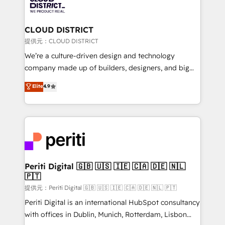
500+ HubSpot implementations, building end-to-
end solutions that integrate CRM, AI automation,
inbound and loop marketing, content, and digital
CLOUD DISTRICT
creativity. Our multicultural team works in Spanish,
提供元：CLOUD DISTRICT
Portuguese, and English to design scalable strategies
We’re a culture-driven design and technology
that drive measurable growth. 🌎 Highlights: • 10+
company made up of builders, designers, and big
years as a HubSpot partner. • 2023 Impact Awards:
thinkers. We blend strategy, design, and
Elite
4.9
Platform Migration Excellence. • Top 3 Partner of the
development—always fueled by curiosity—to turn
Year LATAM 2022, 2023, 2024, 2025. • Partner of the
ideas, opportunities, and challenges into meaningful
Year 2024. • Organizer of Aliados.ai (AI, marketing &
experiences. To us, technology is more than just
tech global congress). 👉 Ready to scale your
code; it’s about creating things that are useful, cool,
business with HubSpot? Let Cebra’s experts help
and—most importantly—simple. That’s why we lean
you grow faster, smarter, and with impact.
into bold ideas and shape them into thoughtful
products and strategies that actually make a
Periti Digital 🇬🇧 🇺🇸 🇮🇪 🇨🇦 🇩🇪 🇳🇱
🇵🇹
difference.
提供元：Periti Digital 🇬🇧 🇺🇸 🇮🇪 🇨🇦 🇩🇪 🇳🇱 🇵🇹
Periti Digital is an international HubSpot consultancy
with offices in Dublin, Munich, Rotterdam, Lisbon