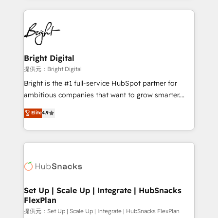
Partner with us to unlock your business's full
coffee, and we ❤️ dogs. We produce award-winning
potential and achieve sustained growth in today's
work for our clients. 🏆2023 Technical Expertise
competitive market.
Impact Award 🏆2022 Technical Expertise Impact
Award 🏆2022 Platform Migration Excellence Impact
Award 🏆2020 Elite Solutions Partner 🏆2019
Bright Digital
Integrations HubSpot Impact Award 🏆2019
提供元：Bright Digital
Marketing Enablement HubSpot Impact Award 🏆
Bright is the #1 full-service HubSpot partner for
2018 Website Design HubSpot Impact Award 🏆2017
ambitious companies that want to grow smarter.
Website Design HubSpot Impact Award 🏆2016
From HubSpot onboarding, to training, from
Elite
4.9
Growth-Driven Design Agency of the Year 🏆2016
developing a new website to lead generation and
Sales Enablement HubSpot Impact Award 🏆2015
digital marketing; we do it all (and with great
Growth-Driven Design Agency of the Year 🏆2015
results)! In short, our services include: - HubSpot
Became the 5th Agency to reach Diamond 🏆2014
consultancy: onboarding, training, data migration -
HubSpot COS Performance Award 🏆2014 HubSpot
HubSpot development: websites, custom modules,
COS Design Award 🏆2013 HubSpot Marketplace
integrations - Marketing & sales solutions: digital
Provider of the Year 🏆2011 Became a HubSpot
marketing, advertising, campaigns, content and
Set Up | Scale Up | Integrate | HubSnacks
Partner 📆Founded in 1997
FlexPlan
design We connect people, data and technology to
improve customer experiences. With our bright
提供元：Set Up | Scale Up | Integrate | HubSnacks FlexPlan