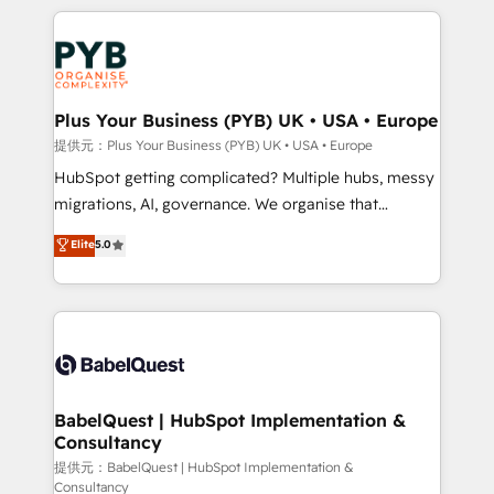
Canadian agencies, and we both hold Onboarding
onboarding from platforms like Salesforce, NetSuite,
Accreditations. Based in Canada (coast to coast), our
Zoho, Pardot, Marketo, Microsoft Dynamics, Wix,
services are offered in both English & French.
WordPress and legacy CRMs, turning fragmented
systems into unified, growth-ready HubSpot
architectures that accelerate revenue operations and
Plus Your Business (PYB) UK • USA • Europe
performance. - Multi-object CRM migration, cleanup,
提供元：Plus Your Business (PYB) UK • USA • Europe
and implementation. - Pre-built and custom
HubSpot getting complicated? Multiple hubs, messy
integrations across your full tech stack. - Custom
migrations, AI, governance. We organise that
object setup, CMS builds, and full-funnel automation.
complexity, so your team can put HubSpot to work...
Elite
5.0
- Dashboards, lifecycle campaigns, and lead
Welcome to our Profile! We help with: • CRM
nurturing sequences. - Cross-hub setup across
implementation, reports, workflows, and team
Marketing, Sales, Operations, and Service Hubs. -
training • CRM migration from Salesforce, Pipedrive,
Ongoing optimization, managed support, and
Dynamics and others • Technical projects including
scalable retainers. Let’s make HubSpot your most
custom API integrations • AI governance for
powerful growth engine. Built to convert, scale, and
HubSpot-centred operations A little about us: •
drive results.
Boutique 'Elite' team of 12 • 150+ clients across Sales
BabelQuest | HubSpot Implementation &
Consultancy
Hub, Marketing Hub, Service Hub, Data Hub and
CMS • ISO/IEC 27001:2022, ISO 9001:2015, and ISO
提供元：BabelQuest | HubSpot Implementation &
Consultancy