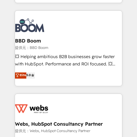
enterprise-grade campaigns, our in-house team
emailing) Informations clés : - 10 ans d'expérience -
builds scalable strategies that drive long-term
100+ intégrations CRM HubSpot réussies - 40
revenue. ⚙️ HubSpot Integration & Optimization •
experts conseil - 150 certifications HubSpot
Seamless CRM, CMS, and automation setup •
cumulées
Complex platform migrations and data cleanups •
Custom APIs and third-party integrations 📈 End-to-
BBD Boom
End Revenue Acceleration • Lifecycle marketing and
提供元：BBD Boom
pipeline growth programs • Sales enablement tools
💥 Helping ambitious B2B businesses grow faster
and CRM optimization • Retention strategies with
with HubSpot. Performance and ROI focused. 💥
customer journey mapping 🏅 Elite-Level HubSpot
BBD Boom is the HubSpot partner that can help you
Elite
5.0
Execution • 750+ onboardings and 2,000+
to HubSpot Better. We work with your teams to
implementations • Deep expertise across marketing,
solve all your HubSpot challenges and improve user
sales, and service hubs • Built-in flexibility for
adoption, sales process and marketing results.
startups to global brands
Services 📚 Onboarding your team to HubSpot for
the first time 🔧 Designing and optimising your
HubSpot set-up for better results 🌐 Website design
and build using HubSpot 🔌 Integrating HubSpot
Webs, HubSpot Consultancy Partner
with other systems 🎓 Training your teams to be
提供元：Webs, HubSpot Consultancy Partner