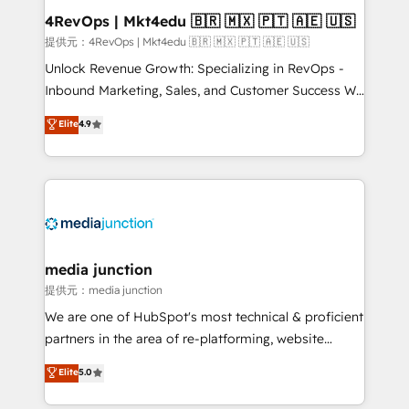
on-demand bundle services. Connect with us today!
4RevOps | Mkt4edu 🇧🇷 🇲🇽 🇵🇹 🇦🇪 🇺🇸
提供元：4RevOps | Mkt4edu 🇧🇷 🇲🇽 🇵🇹 🇦🇪 🇺🇸
Unlock Revenue Growth: Specializing in RevOps -
Inbound Marketing, Sales, and Customer Success We
specialize in driving revenue growth for companies
Elite
4.9
across industries through tailored marketing, sales,
and customer success strategies, utilizing RevOps
methodologies. As Latin America's largest HubSpot
partner and a global leader in education market, we
offer unparalleled insights. Operating in five
countries—Brazil, UAE (Abu Dhabi/Dubai/Sharjah),
Mexico, USA, and Portugal—we've executed over a
media junction
hundred successful operations. Our approach,
提供元：media junction
rooted in RevOps principles, integrates analysis,
We are one of HubSpot's most technical & proficient
training, planning, and qualification. Leveraging
partners in the area of re-platforming, website
technology, data analytics, CRM optimization, and
design & development. We specialize in multi-hub
Elite
5.0
inbound marketing tactics, we focus on
implementations for mid-market & enterprise
understanding, nurturing, and converting leads.
companies. We are woman-owned, powered by