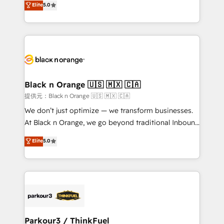
Elite
5.0
Book Process & Guidelines utilisateurs 🎓
Integrations, Custom AI agents and AI-ready Website
Formations des utilisateurs
Design With over 15 years of experience, we help
companies bridge the gap between marketing, sales,
and customer success through smart automation,
data hygiene, and tailored HubSpot solutions. Our
clients choose us because we blend the expertise of
a global consultancy with the care and agility of a
Black n Orange 🇺🇸 🇲🇽 🇨🇦
boutique firm. At Triario, we’re big enough to deliver
提供元：Black n Orange 🇺🇸 🇲🇽 🇨🇦
but small enough to listen. Our Services: HubSpot
We don’t just optimize — we transform businesses.
implementations & data migration Custom AI agents
At Black n Orange, we go beyond traditional Inbound
Revenue Operations API integrations AI-ready
Marketing with our exclusive methodologies:
Elite
5.0
Website design Let’s turn your CRM into your growth
BOOMS and BOOST. Together, they form a powerful
engine!
combination that has driven success for over 800
businesses worldwide. As Elite HubSpot Partners, we
specialize in crafting high-performance growth
strategies that integrate data-driven marketing,
automation, and revenue intelligence to help
companies scale faster and smarter. 🔹 BOOMS:
Parkour3 / ThinkFuel