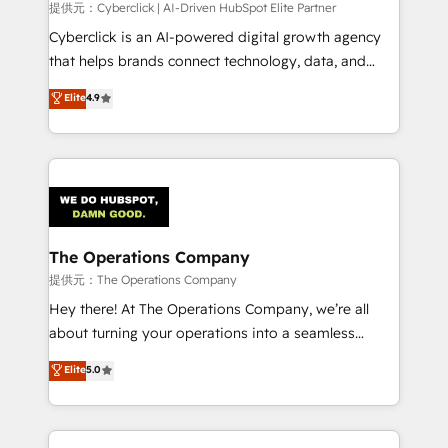
提供元：Cyberclick | AI-Driven HubSpot Elite Partner
Cyberclick is an AI-powered digital growth agency
that helps brands connect technology, data, and
creativity to achieve measurable results. Founded in
Elite
4.9
Barcelona and operating across Spain, LATAM, and
the UK, we support global companies in building
smarter marketing, sales, and customer success
strategies. As the only HubSpot Elite Partner in
Iberia (Spain & Portugal), we combine human insight
with intelligent automation to drive sustainable
growth. Our multidisciplinary team designs solutions
The Operations Company
that simplify complexity, boost performance, and
提供元：The Operations Company
turn innovation into real impact. 🌍 Highlights •
Hey there! At The Operations Company, we’re all
HubSpot Partner since 2012 • 2022 EMEA Impact
about turning your operations into a seamless
Award: Best Integration • 150+ successful HubSpot
experience that powers real results. We specialize in
Elite
5.0
projects • Clients in 30+ industries • Proprietary
transforming complex systems into efficient,
technology for integrations • Multilingual team:
scalable solutions that work across your entire
English, Spanish, Portuguese & Italian 👉 Grow
organization. We’re a unique blend of deep HubSpot
smarter with AI and HubSpot.