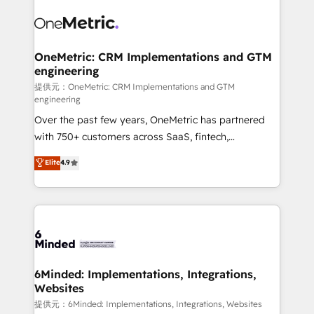
expertise, strategic thinking, and hands-on
operational know-how. We know that no two
businesses are alike, so we don’t do cookie-cutter
solutions. Instead, we dive in to understand your
OneMetric: CRM Implementations and GTM
engineering
needs, goals, and challenges to deliver solutions that
fit like a glove. We’re committed to being both
提供元：OneMetric: CRM Implementations and GTM
engineering
highly effective and fun to work with. We believe in
Over the past few years, OneMetric has partnered
efficient processes, as well as building great
with 750+ customers across SaaS, fintech,
relationships. Your success is our success, and we’re
healthcare, real estate, and other industries. With
all in this together! From startup to enterprise, we’ll
Elite
4.9
150+ HubSpot-certified experts, we deliver scalable
make sure your HubSpot setup becomes a
solutions to complex GTM and RevOps challenges.
powerhouse of productivity, so you can focus on
Our Expertise 🔹 Onboarding & Implementation:
what matters most: growing your business and
Accredited HubSpot Partner, ensuring smooth setup
wowing your customers. Let’s make HubSpot work
tailored to your GTM motion. 🔹 Migrations: Move
smarter for you!
from other CRMs to HubSpot without data loss or
downtime. 🔹 RevOps Strategy: Align teams,
6Minded: Implementations, Integrations,
Websites
processes, and data to drive revenue efficiency. 🔹
Integrations: Connect HubSpot with your tech stack
提供元：6Minded: Implementations, Integrations, Websites