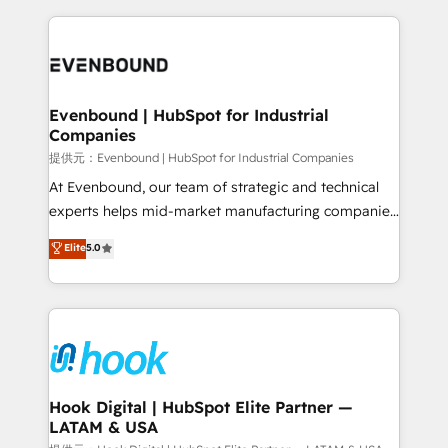
retention 📅 8+ years of consistent results since 2017
experience with CRM, Marketing, Sales & Service
Who We Serve Revenue teams, marketing leaders,
implementations - 500+ successful onboardings -
and sales ops at mid-market companies ready to
Own back-end developers - Complex data
move beyond spreadsheets into unified systems
migrations (e.g. Salesforce, MS Dynamics, Perfect
that drive real business results.
View, SuperOffice) - Custom integrations (e.g. MS
Evenbound | HubSpot for Industrial
Companies
Business Central, Navision, AX, SAP, Exact, AFAS) We
focus on growing B2B companies in the SME sector
提供元：Evenbound | HubSpot for Industrial Companies
such as manufacturing, SaaS, business services and
At Evenbound, our team of strategic and technical
wholesaler companies. As an experienced HubSpot
experts helps mid-market manufacturing companies
partner, we know how important user adoption is.
achieve real growth. We specialize in delivering
Elite
5.0
That's why we have developed a step-by-step
tailored solutions that drive results by leveraging
implementation process that focuses on user
HubSpot’s platform and data to fuel success.
adoption. We’re experts on connecting data,
Technical Solutions: - HubSpot Technical Consulting -
technology and people with each other. Together we
HubSpot CRM Implementation - HubSpot
strive for optimal customer processes and
Onboarding - Data Migration & Integrations -
experiences. Systony – We believe you can grow!
Technical Audit & Optimization Strategic Solutions: -
Revenue Operations - Inbound Marketing -
Hook Digital | HubSpot Elite Partner —
LATAM & USA
Outbound Marketing - HubSpot CMS Website