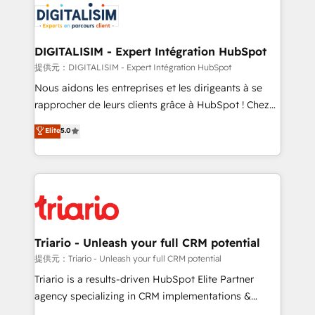
business up for long-term success. Unlock your
for driving growth. They are committed to helping
business. If not now, when?
our customers grow and finding solutions that fit
their unique business needs. We are thrilled to have
DIGITALISIM - Expert Intégration HubSpot
Blue Frog in the HubSpot ecosystem leading the
提供元：DIGITALISIM - Expert Intégration HubSpot
way for customers!" - Yamini Rangan, CEO of
Nous aidons les entreprises et les dirigeants à se
HubSpot “Our experience with the team at Blue Frog
rapprocher de leurs clients grâce à HubSpot ! Chez
has been nothing short of extraordinary. Their years
DIGITALISIM, nous avons l'intime conviction que la
Elite
5.0
of experience and quality of skilled staff has earned
réussite des entreprises passe par l’innovation web,
them a trusted reputation within the HubSpot
le marketing digital, et la relation client ! C'est
ecosystem as a reliable partner capable of delivering
pourquoi, nos experts sont à la fois capables de
remarkable experiences for our most sophisticated
gérer votre projet de création de site internet, votre
clients.” - Brian Garvey, VP, Solutions Partner
référencement, votre stratégie digitale et le pilotage
Program, HubSpot.
et l'intégration d'HubSpot ! Les grandes phases d'un
projet HubSpot avec DIGITALISIM : 🧽 Nettoyage,
Triario - Unleash your full CRM potential
migration et intégration des bases de données. 🚀
提供元：Triario - Unleash your full CRM potential
Développement des interfaces avec vos logiciels
Triario is a results-driven HubSpot Elite Partner
métiers ⚙️ Configuration de la plateforme HubSpot
agency specializing in CRM implementations &
📈 Configuration de rapports et tableaux de bord 🤝
migrations, Revenue Operations, Custom