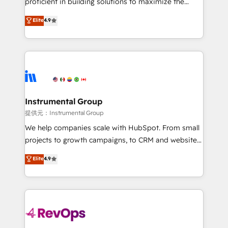
proficient in building solutions to maximize the
Largest organically grown & fastest tiering Elite
operational efficiency of HubSpot. The fastest-
Elite
4.9
HubSpot Partner 🪴 - Sales Hub: More
growing tech-enabler & facilitator, MakeWebBetter,
implementations than any other Partner 💻 -
hands you the blend of HubSpot expertise &
Migrations: We convert Salesforce addicts to
eminent solutions & integrations. Trust us to
HubSpot evangelists 🧡 Don't hire a marketing
streamline your HubSpot experience. 🚀HubSpot
agency for an Ops problem. Don't hire a technical
Elite Partners with 10+ years of HubSpot experience
agency for a growth problem. Hire a partner built to
🤝HubSpot Premier Integration partner 🤝Google
solve both.
Premier Partner 2023 🌟5 HubSpot Accreditations 🌟
Instrumental Group
Won HubSpot Theme Challenge 2021 🌟INBOUND’19
提供元：Instrumental Group
HubSpot Rising Star Why us? Harnessing the full
We help companies scale with HubSpot. From small
potential of the powerful HubSpot CRM. ✔️A team of
projects to growth campaigns, to CRM and websites.
HubSpot experts backed by over 10+ years of
Hire an agency that's experienced in every inch of
Elite
4.9
HubSpot experience ✔️Flexible pricing models —
HubSpot and willing to work hand-in-hand with your
Hourly-fee (assigned one Dedicated HubSpot
team to simplify the complex and build a better
Admin); Monthly-fee (HubSpot Admin + Project
experience for your team and customers.
Manager); and Fixed Project Cost (as per
requirement). ✔️Helped over 25,000+ customers so
far with our HubSpot solutions. ✔️Bespoke apps &