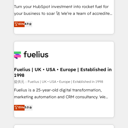
42001:2023 certified - the AI management standard •
Turn your HubSpot investment into rocket fuel for
GuardHub: our AI governance framework, built on
your business to soar 🚀 We’re a team of accredited
ISO 42001 Ready for the next step? Click the 👈
HubSpot experts ready to help you. We can
'𝗖𝗼𝗻𝘁𝗮𝗰𝘁 𝗯𝘂𝘀𝗶𝗻𝗲𝘀𝘀' button to get in touch (𝘸𝘦'𝘳𝘦
Elite
4.9
implement the platform into complex business
𝘴𝘶𝘱𝘦𝘳 𝘳𝘦𝘴𝘱𝘰𝘯𝘴𝘪𝘷𝘦)
environments, optimise what you've got and make
sure you can actually use it, build your website in
HubSpot or create an inbound marketing strategy
for you and execute it on HubSpot. We are on the
G-Cloud 14 CCS (Crown Commercial Service)
framework, meaning we've been accredited by
Fuelius | UK • USA • Europe | Established in
1998
HubSpot and vetted by the CCS, which means we
can support public sector companies as well the
提供元：Fuelius | UK • USA • Europe | Established in 1998
other ones listed in our profile. Our services: -
Fuelius is a 25-year-old digital transformation,
HubSpot implementation - HubSpot CMS website
marketing automation and CRM consultancy. We
build We can do lots of things. But everything we do
enable mid-market and enterprise clients to
Elite
5.0
is there for you to: - Grow revenue, and run your
maximise their return from digital and fuel their
business more efficiently - Build stronger
growth. We modernise platforms, streamline
relationships with customers - Make better
operations that are causing inefficiencies, improve