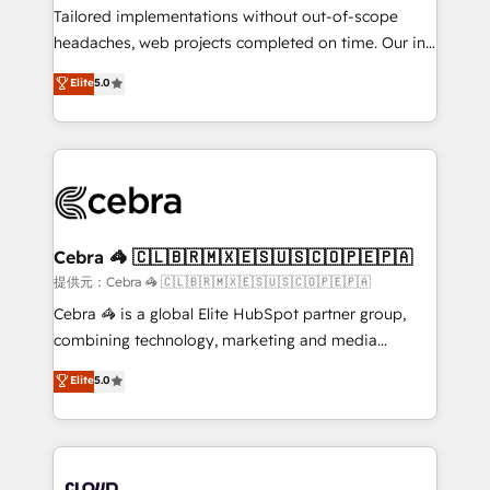
for better adoption. 🔹 Custom Solutions: Build
Tailored implementations without out-of-scope
tailored apps, workflows, and configurations. We are
headaches, web projects completed on time. Our in-
SOC 2 Type II and ISO 27001 certified, reinforcing
house team of certified CRM architects, experts,
Elite
5.0
our commitment to data security and compliance. At
developers, designers, and marketers handles all
OneMetric, we help revenue teams focus on the
aspects of your HubSpot. ✨ 400+ global clients ✨
OneMetric that matters most: revenue.
100+ seamless migrations from 15+ different CRMs
✨ 100,000+ hours in HubSpot projects, 75+ full Hub
implementations, and 5,000+ pages ✨ CS: Clients
generating 7-digit MRR from inbound campaigns ✨
CS: 245% organic growth & +751% new visitors for a
Cebra 🦓 🇨🇱🇧🇷🇲🇽🇪🇸🇺🇸🇨🇴🇵🇪🇵🇦
full-funnel HubSpot project ✨ CS: 415% conversion
提供元：Cebra 🦓 🇨🇱🇧🇷🇲🇽🇪🇸🇺🇸🇨🇴🇵🇪🇵🇦
boost with a new HubSpot site Recognized leaders:
Cebra 🦓 is a global Elite HubSpot partner group,
🏆 HubSpot Platform Migration Impact Award 🏆
combining technology, marketing and media
Clutch HubSpot Global Leader 🏆 Finalist: HubSpot
expertise across Latin America and Southern
Elite
5.0
Inbound Campaign of the Year 🏆 Gold AVA Digital
Europe, with teams across 7 countries. Born in Chile,
Award for Best Website 🌟 Accreditations: CRM
we combine local insight with international reach to
Implementation, HubSpot Content Experience, CRM
help businesses grow through technology, creativity,
Data Migration & Custom Integration
AI and strategy. For over 12 years, we’ve delivered