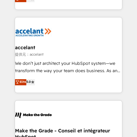
téléphonie, etc.) • Alignement des équipes grâce à un
outil et des données partagées • Amélioration de la
collecte et de l’analyse des données pour des
décisions éclairées • Optimisation de l’efficacité et
de la productivité des équipes Notre équipe de 30
consultants certifiés HubSpot aborde chaque projet
avec un engagement total, alignant processus
accelant
métiers et technologie, et guidant vos équipes à
提供元：accelant
travers le changement, tout en centrant vos objectifs
We don’t just architect your HubSpot system—we
d’entreprise. Grâce à une méthodologie éprouvée
transform the way your team does business. As an
auprès de plus de 400 clients, nous comprenons
Elite HubSpot Solutions Partner, we specialize in
Elite
5.0
rapidement vos enjeux et intégrons parfaitement
creating tailored, end-to-end CRM solutions that
HubSpot dans votre organisation. Pour toute
accelerate growth, improve operational efficiency,
question technique ou besoin de structuration de
and ensure faster time to value on HubSpot. What
votre projet HubSpot, contactez notre équipe pour
sets us apart? Our people-centric approach. From
un échange dédié.
day one, our team takes the time to deeply
understand your unique needs, crafting custom
strategies that deliver impactful results. Our mission
Make the Grade - Conseil et intégrateur
HubSpot
is to empower you to unlock HubSpot’s full potential