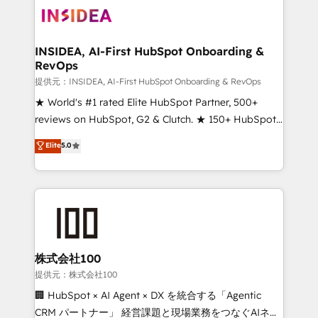
INSIDEA, AI-First HubSpot Onboarding &
RevOps
提供元：INSIDEA, AI-First HubSpot Onboarding & RevOps
★ World's #1 rated Elite HubSpot Partner, 500+
reviews on HubSpot, G2 & Clutch. ★ 150+ HubSpot
Certified Experts & Trainers across the team ★
Elite
5.0
1,500+ implementations across five continents ★ AI-
First, RevOps-led, Onboarding obsessed ★
Company of the Year 2024/25 INSIDEA helps
growing companies turn HubSpot into a revenue
engine. We onboard your team, migrate your data,
and build AI-powered workflows that drive adoption
from week one, in your time zone. What we do ➤
株式会社100
Onboarding: Live in weeks, with workflows built
提供元：株式会社100
around your business, not a template. ➤ Migration:
🏢 HubSpot × AI Agent × DX を統合する「Agentic
Move from any legacy CRM. Zero downtime, full data
CRM パートナー」 経営課題と現場業務をつなぐAIネイ