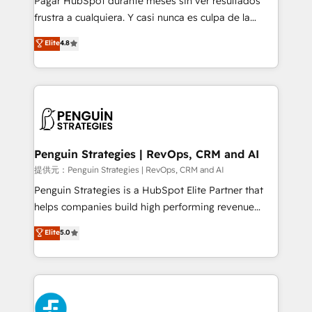
Pagar HubSpot durante meses sin ver resultados
SaaS, Software Dev & IT and consulting, make the
frustra a cualquiera. Y casi nunca es culpa de la
most out of their HubSpot experience operating in
herramienta: es del enfoque con el que se
Elite
4.8
the United States, EU, UAE, Mexico and Latin
implementó. Trabajamos con un catálogo de +80
America. From casual user to super fan: make
casos de uso: cada uno resuelve un problema
HubSpot an experience you LOVE!
concreto de tu operación en HubSpot. La entrega
toma de 1 a 3 semanas por caso, abordamos varios
en paralelo cuando tiene sentido, y siempre
confirmamos resultados antes de seguir avanzando.
Empiezas a ver resultados antes de que termine el
Penguin Strategies | RevOps, CRM and AI
mes. 🏆 HubSpot Partner of the Year 2022, máximo
提供元：Penguin Strategies | RevOps, CRM and AI
reconocimiento del ecosistema. Elite Solutions
Penguin Strategies is a HubSpot Elite Partner that
Partner, el nivel más alto. +700 clientes
helps companies build high performing revenue
implementados en LATAM, Marcas como Hyatt,
operations across complex sales cycles, multi
Elite
5.0
Hospital ABC, Hogares Unión, Yves Rocher,
system environments and global SaaS or
MacStore, Café Britt, Bella Piel, confiaron en
manufacturing teams. Trusted by leading enterprises
nosotros para impulsar la eficiencia de sus procesos
and fast growing scale ups including Sony, Rapyd,
en HubSpot. No necesitas tener todas las
Fiverr, XM Cyber, Bridgepointe Technologies, EMA
respuestas para empezar. Te ayudamos a identificar
Design Automation and Uptive. 📊 RevOps & data