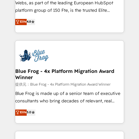
HubSpot pros 📊 Lead generation services using
Webs, as part of the leading European HubSpot
HubSpot Why us? - SIX HubSpot Accreditations -
platform group of 150 Fte, is the trusted Elite
awarded by HubSpot after a rigorous process for
HubSpot CRM Partner offering you a roadmap on
Elite
4.8
CRM, Solutions Architecture, Onboarding , Data
maximizing EBITDA and achieving Commercial
Migration, Custom Integration & Platform
Excellence. With our targeted processes, we
Enablement -Onboarded over 500 businesses to
strengthen your digital transformation and minimize
HubSpot -Top 1% of partners worldwide -In-house
costs. As HubSpot's Advanced Accredited CRM
team of 25+ experts Contact us today to help you
Implementation partner, we provide expertise to
get more from your investment in HubSpot.
drive your business forward. Since 2015 we are fully
www.bbdboom.com
dedicated to HubSpot and with an experienced
Blue Frog - 4x Platform Migration Award
Winner
team (50+), we work with reputable companies in
B2B sectors such as manufacturing, SaaS and
提供元：Blue Frog - 4x Platform Migration Award Winner
business services. We prepare a customized
Blue Frog is made up of a senior team of executive
business case that demonstrates the value and
consultants who bring decades of relevant, real
impact of your digital transformation, including a
world experience to our client engagements. "Blue
Elite
5.0
detailed financial rationale with a focus on ROI and
Frog is a top, trusted partner in HubSpot's
TCO. As a trusted extension of your team, we
ecosystem for a reason. Their team brings over a
believe in the power of partnership. Together, we
decade of experience to the table, along with deep
embark on a transformational journey that sets your
knowledge of the HubSpot platform and strategies