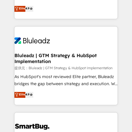
integrity. ➤ Implementation: Configure HubSpot to
ティブ・エージェンシーとして、HubSpot Eliteの実装
Elite
4.9
run your revenue process. Sales, marketing, and
力で顧客フロント業務を再設計します。 💡 100inc は何
service wired together. ➤ AI and Integrations: Layer
をする会社か？ HubSpotを共通基盤に、AIエージェン
Breeze AI, custom agents, and APIs to remove
トを組み込んだ顧客フロント業務（マーケティング・営
manual work. ➤ Ongoing Management: Monthly
業・CS）を組織全体で設計・実装する日本のAIネイテ
tune-ups, feature rollouts, adoption coaching. Buying
ィブ・エージェンシーです。事業部・グループ会社・部
HubSpot, switching to it, or reviving a stale portal?
門が分立する組織で、データと業務プロセスのサイロ化
We are built for the work.
を、CRMを軸とした全社共通基盤に再構築します。意
Bluleadz | GTM Strategy & HubSpot
Implementation
思決定者・PMO・現場担当者に並走します。 1️⃣
HubSpot導入・活用支援 顧客データの一元化から、
提供元：Bluleadz | GTM Strategy & HubSpot Implementation
GTMの見える化・自動化まで。全Hub統合運用、デー
As HubSpot's most reviewed Elite partner, Bluleadz
タ品質設計、グループ横断のCRM統合に対応します。
bridges the gap between strategy and execution. We
2️⃣ AIエージェント組織構築 営業・マーケティング業務
don't just "set up tools" — we install the GTM
Elite
4.9
の一部をAIが自律実行する組織への移行を設計・実装。
Operating System (GTM OS) to align your leadership
Breeze・Claude等をHubSpotと連携させ、役割定義・
and engineer a portal that drives predictable
運用ルール・成果指標まで含めて設計します。 3️⃣ 全社
revenue velocity. 🚀 GTM Strategy & Alignment
DX × AI推進のPMO伴走支援 複数部門をまたぐDX×AI変
Workshops & Sprints: Identify "Valleys of Death"
革を、構想から実装・定着までPMOとして主導。「設
stalling growth. Fix your ICP, Math, and Story to stop