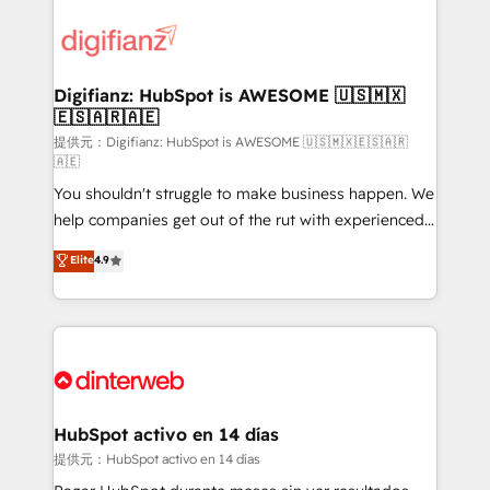
decisions with data - Find a new voice and reach
customer experiences, integrate systems, and
more people - Get the most out of your HubSpot
supercharge revenue operations Key services: • CRM
investment
Implementation • Systems Integration • Digital
Transformation / Web Development • RevOps &
Digifianz: HubSpot is AWESOME 🇺🇸🇲🇽
🇪🇸🇦🇷🇦🇪
Sales Consulting • Marketing Automation What
makes us different? 🚀 Top 0.5% of global HubSpot
提供元：Digifianz: HubSpot is AWESOME 🇺🇸🇲🇽🇪🇸🇦🇷
🇦🇪
agencies ⚙️ The strongest technical ability and
You shouldn't struggle to make business happen. We
integration capabilities 💼 Consultative, long-term
help companies get out of the rut with experienced,
partners who will embed ourselves into your
process-oriented teams implementing HubSpot
business, processes and systems 🏢 We specialise in
Elite
4.9
Marketing, Sales, Service, CMS and Operations Hub,
working with mid-market and enterprise
so selling and actually engaging with your customers
organisations, global organisations and those with
feels easy and pain-free. We are a top ranked
complex use cases 🏆 CRM Implementation,
HubSpot Elite Partner, winner of Rookie of the Year
Platform Enablement, Custom Integration and
and Customer First Awards, 4.9/5 rating in HubSpot
Onboarding Accredited 🔐 ISO27001 & ISO9001
Reviews and 4.9/5 rating in Clutch Reviews. Digifianz
Certified
helps the following industries: logistics & 3PL, home
HubSpot activo en 14 días
improvement & construction, branding and
提供元：HubSpot activo en 14 días
commercialization, real estate, health, education,