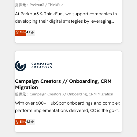
Demand generation for all your buyers With BOOMS,
提供元：Parkour3 / ThinkFuel
you invest in 100% of your buyers, accelerating your
At Parkour3 & ThinkFuel, we support companies in
growth and positioning yourself as an undisputed
developing their digital strategies by leveraging
leader. 🔹 BOOST: Optimize your digital
technologies and automating their marketing and
Elite
4.9
transformation process A methodology designed to
sales processes to generate growth. Our offer spans
implement HubSpot effectively and optimize your
from Strategy to Operations. We specialize in CRM
digital processes. 🔹 Trusted by Industry Leaders
onboarding and implementation, web design, sales
With an average rating of 4.9/5 and a proven track
& marketing automation, and digital marketing. With
record of business transformation, our growth-first
extensive experience working with tech companies
approach has helped brands dominate their
and manufacturers since 2002, we are committed to
markets.
empowering our clients and developing their
Campaign Creators // Onboarding, CRM
Migration
autonomy. Get to grips with HubSpot through
guided implementation and seamless integration of
提供元：Campaign Creators // Onboarding, CRM Migration
the CRM platform into your digital ecosystem. Would
With over 600+ HubSpot onboardings and complex
you like support in deploying your inbound
platform implementations delivered, CC is the go-to
marketing strategy? We'll provide support tailored
Elite Solutions Partner for businesses ready to
Elite
4.9
to your needs and sales objectives. With 125+
migrate, replatform, and scale smarter. We specialize
certifications, we are part of the most certified
in high-impact CRM and CMS migrations and