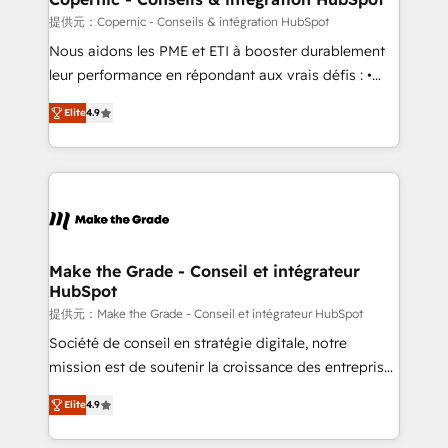
across offices and consulting teams in the UK, USA,
提供元：Copernic - Conseils & intégration HubSpot
Canada, Germany, France, Belgium, Singapore, and
Nous aidons les PME et ETI à booster durablement
South Africa. Certified compliant with ISO/IEC
leur performance en répondant aux vrais défis : •
27001:2022 and ISO 9001:2015 across all seven
Intégration de HubSpot avec d’autres outils (ERP,
international offices and 175+ employees.
Elite
4.9
téléphonie, etc.) • Alignement des équipes grâce à un
outil et des données partagées • Amélioration de la
collecte et de l’analyse des données pour des
décisions éclairées • Optimisation de l’efficacité et
de la productivité des équipes Notre équipe de 30
consultants certifiés HubSpot aborde chaque projet
avec un engagement total, alignant processus
Make the Grade - Conseil et intégrateur
HubSpot
métiers et technologie, et guidant vos équipes à
travers le changement, tout en centrant vos objectifs
提供元：Make the Grade - Conseil et intégrateur HubSpot
d’entreprise. Grâce à une méthodologie éprouvée
Société de conseil en stratégie digitale, notre
auprès de plus de 400 clients, nous comprenons
mission est de soutenir la croissance des entreprises
rapidement vos enjeux et intégrons parfaitement
B2B à travers l’acquisition de nouveaux clients,
Elite
4.9
HubSpot dans votre organisation. Pour toute
l'intégration CRM et le développement des revenus
question technique ou besoin de structuration de
auprès de vos comptes existants. En France et à