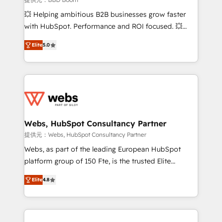
pipeline growth programs • Sales enablement tools
💥 Helping ambitious B2B businesses grow faster
and CRM optimization • Retention strategies with
with HubSpot. Performance and ROI focused. 💥
customer journey mapping 🏅 Elite-Level HubSpot
BBD Boom is the HubSpot partner that can help you
Execution • 750+ onboardings and 2,000+
Elite
5.0
to HubSpot Better. We work with your teams to
implementations • Deep expertise across marketing,
solve all your HubSpot challenges and improve user
sales, and service hubs • Built-in flexibility for
adoption, sales process and marketing results.
startups to global brands
Services 📚 Onboarding your team to HubSpot for
the first time 🔧 Designing and optimising your
HubSpot set-up for better results 🌐 Website design
and build using HubSpot 🔌 Integrating HubSpot
Webs, HubSpot Consultancy Partner
with other systems 🎓 Training your teams to be
提供元：Webs, HubSpot Consultancy Partner
HubSpot pros 📊 Lead generation services using
Webs, as part of the leading European HubSpot
HubSpot Why us? - SIX HubSpot Accreditations -
platform group of 150 Fte, is the trusted Elite
awarded by HubSpot after a rigorous process for
HubSpot CRM Partner offering you a roadmap on
CRM, Solutions Architecture, Onboarding , Data
Elite
4.8
maximizing EBITDA and achieving Commercial
Migration, Custom Integration & Platform
Excellence. With our targeted processes, we
Enablement -Onboarded over 500 businesses to
strengthen your digital transformation and minimize
HubSpot -Top 1% of partners worldwide -In-house
costs. As HubSpot's Advanced Accredited CRM