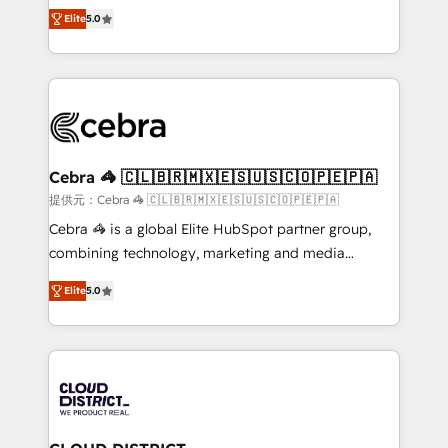
SOC 2 Type II and ISO 27001 certified, reinforcing
house team of certified CRM architects, experts,
Elite
5.0
our commitment to data security and compliance. At
developers, designers, and marketers handles all
OneMetric, we help revenue teams focus on the
aspects of your HubSpot. ✨ 400+ global clients ✨
OneMetric that matters most: revenue.
100+ seamless migrations from 15+ different CRMs
✨ 100,000+ hours in HubSpot projects, 75+ full Hub
implementations, and 5,000+ pages ✨ CS: Clients
generating 7-digit MRR from inbound campaigns ✨
CS: 245% organic growth & +751% new visitors for a
Cebra 🦓 🇨🇱🇧🇷🇲🇽🇪🇸🇺🇸🇨🇴🇵🇪🇵🇦
full-funnel HubSpot project ✨ CS: 415% conversion
提供元：Cebra 🦓 🇨🇱🇧🇷🇲🇽🇪🇸🇺🇸🇨🇴🇵🇪🇵🇦
boost with a new HubSpot site Recognized leaders:
Cebra 🦓 is a global Elite HubSpot partner group,
🏆 HubSpot Platform Migration Impact Award 🏆
combining technology, marketing and media
Clutch HubSpot Global Leader 🏆 Finalist: HubSpot
expertise across Latin America and Southern
Inbound Campaign of the Year 🏆 Gold AVA Digital
Elite
5.0
Europe, with teams across 7 countries. Born in Chile,
Award for Best Website 🌟 Accreditations: CRM
we combine local insight with international reach to
Implementation, HubSpot Content Experience, CRM
help businesses grow through technology, creativity,
Data Migration & Custom Integration
AI and strategy. For over 12 years, we’ve delivered
500+ HubSpot implementations, building end-to-
end solutions that integrate CRM, AI automation,
inbound and loop marketing, content, and digital