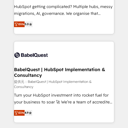
across ChatGPT, Claude, Perplexity, Gemini and
HubSpot getting complicated? Multiple hubs, messy
Google AI Overviews. HubSpot Impact Award -
migrations, AI, governance. We organise that
Customer First HubSpot Impact Award - Integrations
complexity, so your team can put HubSpot to work...
Innovation HubSpot Impact Award - Platform
Elite
5.0
Welcome to our Profile! We help with: • CRM
Migration Excellence HubSpot Impact Award -
implementation, reports, workflows, and team
Platform Excellence 40+ full-time HubSpot
training • CRM migration from Salesforce, Pipedrive,
professionals. 100s of certifications and
Dynamics and others • Technical projects including
accreditations with HubSpot.
custom API integrations • AI governance for
HubSpot-centred operations A little about us: •
Boutique 'Elite' team of 12 • 150+ clients across Sales
BabelQuest | HubSpot Implementation &
Consultancy
Hub, Marketing Hub, Service Hub, Data Hub and
CMS • ISO/IEC 27001:2022, ISO 9001:2015, and ISO
提供元：BabelQuest | HubSpot Implementation &
Consultancy
42001:2023 certified - the AI management standard •
Turn your HubSpot investment into rocket fuel for
GuardHub: our AI governance framework, built on
your business to soar 🚀 We’re a team of accredited
ISO 42001 Ready for the next step? Click the 👈
HubSpot experts ready to help you. We can
'𝗖𝗼𝗻𝘁𝗮𝗰𝘁 𝗯𝘂𝘀𝗶𝗻𝗲𝘀𝘀' button to get in touch (𝘸𝘦'𝘳𝘦
Elite
4.9
implement the platform into complex business
𝘴𝘶𝘱𝘦𝘳 𝘳𝘦𝘴𝘱𝘰𝘯𝘴𝘪𝘷𝘦)
environments, optimise what you've got and make