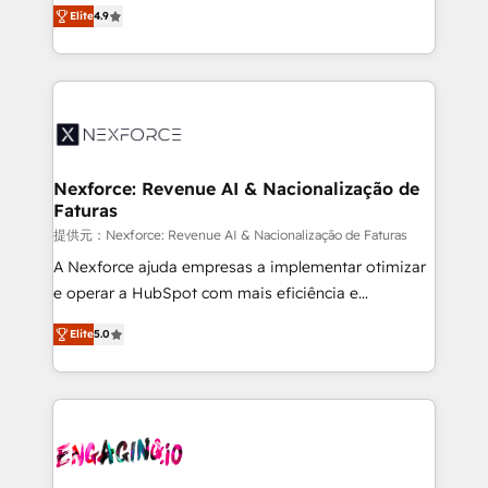
no tienen un problema de herramientas. Tienen un
certifications and accreditations, we deliver both the
Elite
4.9
problema de orden. Equipos desalineados, datos
technical know-how and strategic guidance you
dispersos y procesos que dependen de personas
need to succeed.
clave — no de sistemas. Eso frena el crecimiento,
aunque tengas buena tecnología y ganas de escalar.
⚙️ Grows ordena los procesos comerciales, alinea
marketing, ventas y servicio, e implementa HubSpot
de forma que genera resultados reales desde las
Nexforce: Revenue AI & Nacionalização de
Faturas
primeras semanas — no meses. 🤝 No entregamos
proyectos y nos vamos. Nos quedamos como
提供元：Nexforce: Revenue AI & Nacionalização de Faturas
socios estratégicos, ayudando a sostener y escalar
A Nexforce ajuda empresas a implementar otimizar
lo que construimos juntos. Porque crecer sin orden
e operar a HubSpot com mais eficiência e
no es crecer — es solo moverse rápido. 🌎
previsibilidade de receita. Combinamos Revenue
Elite
5.0
Operamos en Colombia, Perú, México, Ecuador,
Operations (RevOps) e Inteligência Artificial para
Chile, Panamá, Bolivia, Argentina y República
estruturar processos integrar sistemas organizar
Dominicana — con experiencia real en educación,
dados e automatizar operações. O objetivo é
retail, salud, banca, bienes raíces, construcción y
transformar a HubSpot em um verdadeiro sistema
B2B. ✅ Crece con orden. Crece con Grows.
operacional de receita conectando equipes
tecnologia e dados em uma operação integrada.