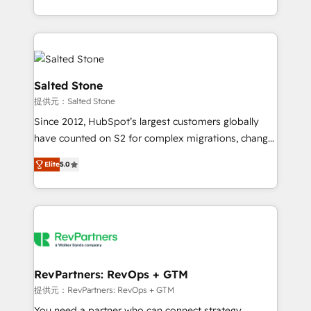
revenue maturity model - delivering the right
and 370+ specialists across EMEA, APAC and NAM,
improvements at the right time so operations
we de-risk complex CRM programmes and
evolve strategically and sustainably as the business
accelerate ROI across every HubSpot Hub. 🧭 From
grows.
multi-region migrations to AI-powered automation,
we turn complexity into clarity, human at global
Salted Stone
scale. 🏆 HubSpot’s CEO called us “the partner of the
提供元：Salted Stone
future.” Others agree it is proof of trust built through
Since 2012, HubSpot’s largest customers globally
measurable impact.
have counted on S2 for complex migrations, change
management, systems integration, and creative
Elite
5.0
solutions that deliver measurable impact and
transform brand experiences As one of the few full-
service creative agencies in the HubSpot
ecosystem, we blend strategy, technology, & award-
winning design to build scalable, globally
regionalized HubSpot websites, integrated
marketing campaigns, & RevOps frameworks that
RevPartners: RevOps + GTM
fuel long-term success We connect the entire
提供元：RevPartners: RevOps + GTM
customer lifecycle through seamless integrations,
You need a partner who can connect strategy,