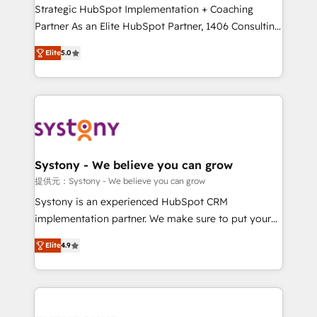
companies that divide their offer into 4
Strategic HubSpot Implementation + Coaching
Competence Centers: Smart Manufacturing,
Partner As an Elite HubSpot Partner, 1406 Consulting
Customer First, Enabling Technologies & Security.
helps mid-market revenue teams transform how
Elite
5.0
The synergies generated by these integrations,
they sell, market, and serve. We don't just build your
together with the combination of talents, skills,
HubSpot—we teach your team to own it, then stay
solutions and services, have allowed the group to
to help you keep winning. What We Do ⚙️ CRM
build an unrivaled offering portfolio on the market
Implementations across Marketing, Sales, Service,
to accompany companies on their digital
Data & Content 📈 Sales & Marketing Alignment +
transformation journey.
Revenue Team Enablement 🤖 Breeze AI & Custom
Agent Creation 🔄 Custom Integrations & Data
Systony - We believe you can grow
Migration Why 1406 We become part of your team.
提供元：Systony - We believe you can grow
Your team learns while we build. We fix what others
Systony is an experienced HubSpot CRM
broke. Built for mid-market reality—practical
implementation partner. We make sure to put your
solutions that work with your actual headcount and
organization's needs and goals first and think along
constraints. By the Numbers 🏆 Top 1% of all
Elite
4.9
with your organization. We are only satisfied once
HubSpot partners 🔄 Top 5% globally in client
you are too. Why Systony? - 20+ years of
retention 📅 8+ years of consistent results since 2017
experience with CRM, Marketing, Sales & Service
Who We Serve Revenue teams, marketing leaders,
implementations - 500+ successful onboardings -
and sales ops at mid-market companies ready to