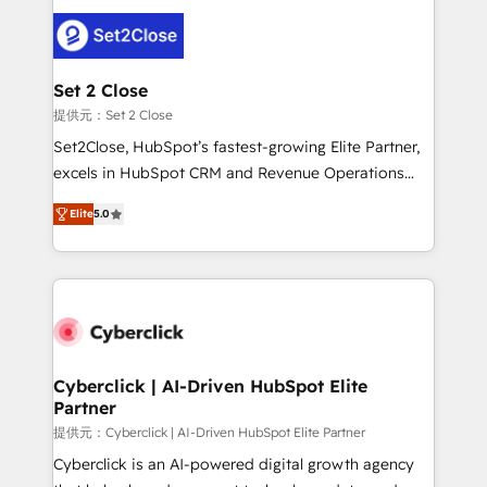
toma de 1 a 3 semanas por caso, abordamos varios
en paralelo cuando tiene sentido, y siempre
confirmamos resultados antes de seguir avanzando.
Empiezas a ver resultados antes de que termine el
Set 2 Close
mes. 🏆 HubSpot Partner of the Year 2022, máximo
提供元：Set 2 Close
reconocimiento del ecosistema. Elite Solutions
Set2Close, HubSpot’s fastest-growing Elite Partner,
Partner, el nivel más alto. +700 clientes
excels in HubSpot CRM and Revenue Operations
implementados en LATAM, Marcas como Hyatt,
(RevOps) services to boost B2B sales and growth.
Hospital ABC, Hogares Unión, Yves Rocher,
Elite
5.0
As a top HubSpot Elite Partner, we specialize in
MacStore, Café Britt, Bella Piel, confiaron en
custom HubSpot CRM solutions. Our experts design,
nosotros para impulsar la eficiencia de sus procesos
implement, and optimize systems to enhance user
en HubSpot. No necesitas tener todas las
experience, functionality, and adoption across sales,
respuestas para empezar. Te ayudamos a identificar
marketing, and service teams. From setup to
el primer caso de uso que más impacto te dará.
refinement, we streamline workflows, improve lead
Solo continúas si ves valor real en los primeros 14
management, and speed up deal closures. With 500+
Cyberclick | AI-Driven HubSpot Elite
días.
Partner
projects completed, our Agile approach ensures your
HubSpot CRM drives measurable results. Our
提供元：Cyberclick | AI-Driven HubSpot Elite Partner
RevOps services align your sales, marketing, and
Cyberclick is an AI-powered digital growth agency
customer success teams for peak performance. We