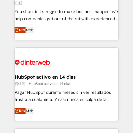
🇦🇪
agencies ⚙️ The strongest technical ability and
You shouldn't struggle to make business happen. We
integration capabilities 💼 Consultative, long-term
help companies get out of the rut with experienced,
partners who will embed ourselves into your
process-oriented teams implementing HubSpot
business, processes and systems 🏢 We specialise in
Elite
4.9
Marketing, Sales, Service, CMS and Operations Hub,
working with mid-market and enterprise
so selling and actually engaging with your customers
organisations, global organisations and those with
feels easy and pain-free. We are a top ranked
complex use cases 🏆 CRM Implementation,
HubSpot Elite Partner, winner of Rookie of the Year
Platform Enablement, Custom Integration and
and Customer First Awards, 4.9/5 rating in HubSpot
Onboarding Accredited 🔐 ISO27001 & ISO9001
Reviews and 4.9/5 rating in Clutch Reviews. Digifianz
Certified
helps the following industries: logistics & 3PL, home
HubSpot activo en 14 días
improvement & construction, branding and
提供元：HubSpot activo en 14 días
commercialization, real estate, health, education,
Pagar HubSpot durante meses sin ver resultados
SaaS, Software Dev & IT and consulting, make the
frustra a cualquiera. Y casi nunca es culpa de la
most out of their HubSpot experience operating in
herramienta: es del enfoque con el que se
the United States, EU, UAE, Mexico and Latin
Elite
4.8
implementó. Trabajamos con un catálogo de +80
America. From casual user to super fan: make
casos de uso: cada uno resuelve un problema
HubSpot an experience you LOVE!
concreto de tu operación en HubSpot. La entrega