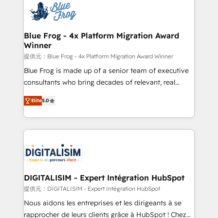
team of 25+ experts Contact us today to help you
Implementation partner, we provide expertise to
get more from your investment in HubSpot.
drive your business forward. Since 2015 we are fully
www.bbdboom.com
dedicated to HubSpot and with an experienced
Blue Frog - 4x Platform Migration Award
Winner
team (50+), we work with reputable companies in
B2B sectors such as manufacturing, SaaS and
提供元：Blue Frog - 4x Platform Migration Award Winner
business services. We prepare a customized
Blue Frog is made up of a senior team of executive
business case that demonstrates the value and
consultants who bring decades of relevant, real
impact of your digital transformation, including a
world experience to our client engagements. "Blue
Elite
5.0
detailed financial rationale with a focus on ROI and
Frog is a top, trusted partner in HubSpot's
TCO. As a trusted extension of your team, we
ecosystem for a reason. Their team brings over a
believe in the power of partnership. Together, we
decade of experience to the table, along with deep
embark on a transformational journey that sets your
knowledge of the HubSpot platform and strategies
business up for long-term success. Unlock your
for driving growth. They are committed to helping
business. If not now, when?
our customers grow and finding solutions that fit
their unique business needs. We are thrilled to have
DIGITALISIM - Expert Intégration HubSpot
Blue Frog in the HubSpot ecosystem leading the
提供元：DIGITALISIM - Expert Intégration HubSpot
way for customers!" - Yamini Rangan, CEO of
Nous aidons les entreprises et les dirigeants à se
HubSpot “Our experience with the team at Blue Frog
rapprocher de leurs clients grâce à HubSpot ! Chez