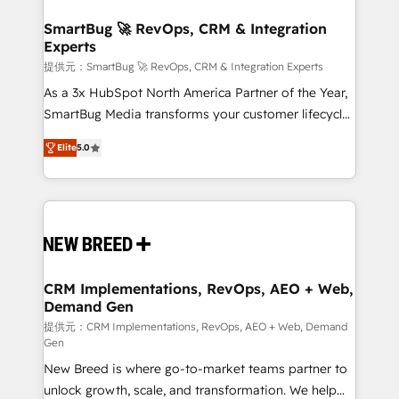
定の代行ではなく、設計の責任」を引き受け、部門横断
"accelerating a mess." ⚙️ Elite Engineering & AI
の統合・浸透・変革管理を実行します。 ▸ CMS戦略設
Scalable Architecture: Zero-technical-debt setup
SmartBug 🚀 RevOps, CRM & Integration
計・構築：リード獲得・CVR・SEOを前提にした情報設
Experts
across all Hubs, validated by our 7 HubSpot
計・導線設計・テンプレート設計をContent Hubで一体
Accreditations. AI-Powered RevOps: Breeze AI,
提供元：SmartBug 🚀 RevOps, CRM & Integration Experts
提供。 ▸ 既存CRM・MAからの移行支援：Salesforce・
custom AI agents, and high-integrity migrations for
As a 3x HubSpot North America Partner of the Year,
Marketo・Pardot等からの移行、カスタム設計、履歴
total reporting clarity. Security & Compliance: SOC 2
SmartBug Media transforms your customer lifecycle
データ移行と活用設計まで。 ▸ AEO対応：ChatGPT・
Type I and HIPAA attested for enterprise-grade data
into a revenue engine. Our unified ecosystem
Perplexity等のAI検索からの流入・引用を前提にコンテ
Elite
5.0
security. 🏆 Why Bluleadz? GTM OS Partner | 16+
includes specialized divisions Globalia (AI &
ンツとサイト構造を最適化。 🏆 なぜ100incを選ぶの
Years Experience | 1,000+ Five-Star Reviews
Software) and Point Success Media (Paid Media),
か？ ✓ HubSpot Eliteパートナー認定 ✓ HubSpotアワ
making this the official home for all three brands. 🔄
ード受賞・HUGリーダー ✓ ISO27001:2022 /
Implementation & Integration - Seamless migrations
ISO9001:2015 取得 ✓ 400社以上の導入実績 ✓
and system integrations powered by Globalia’s
HubSpot大百科 出版 CRM・AI活用に関するご相談、現
technical development team. - 19 HubSpot-certified
状整理の壁打ちなど、構想段階からお気軽にお問い合わ
trainers to drive platform adoption. 📈 Revenue
CRM Implementations, RevOps, AEO + Web,
せください。
Demand Gen
Generation - Full-funnel marketing and high-
performance advertising via Point Success Media. -
提供元：CRM Implementations, RevOps, AEO + Web, Demand
Gen
Expert deployment of Breeze AI and custom agents
New Breed is where go-to-market teams partner to
to automate growth. 🏆 Elite Excellence - 8 platform
unlock growth, scale, and transformation. We help
accreditations and deep HIPAA-compliance