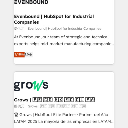
Own back-end developers - Complex data
move beyond spreadsheets into unified systems
migrations (e.g. Salesforce, MS Dynamics, Perfect
that drive real business results.
View, SuperOffice) - Custom integrations (e.g. MS
Evenbound | HubSpot for Industrial
Companies
Business Central, Navision, AX, SAP, Exact, AFAS) We
focus on growing B2B companies in the SME sector
提供元：Evenbound | HubSpot for Industrial Companies
such as manufacturing, SaaS, business services and
At Evenbound, our team of strategic and technical
wholesaler companies. As an experienced HubSpot
experts helps mid-market manufacturing companies
partner, we know how important user adoption is.
achieve real growth. We specialize in delivering
Elite
5.0
That's why we have developed a step-by-step
tailored solutions that drive results by leveraging
implementation process that focuses on user
HubSpot’s platform and data to fuel success.
adoption. We’re experts on connecting data,
Technical Solutions: - HubSpot Technical Consulting -
technology and people with each other. Together we
HubSpot CRM Implementation - HubSpot
strive for optimal customer processes and
Onboarding - Data Migration & Integrations -
experiences. Systony – We believe you can grow!
Technical Audit & Optimization Strategic Solutions: -
Revenue Operations - Inbound Marketing -
Grows | 🇵🇪 🇨🇴 🇲🇽 🇪🇨 🇨🇱 🇵🇦
Outbound Marketing - HubSpot CMS Website
提供元：Grows | 🇵🇪 🇨🇴 🇲🇽 🇪🇨 🇨🇱 🇵🇦
Design & Development We empower our clients to
🏆 Grows | HubSpot Elite Partner · Partner del Año
reach their full potential by providing transparent,
LATAM 2025 La mayoría de las empresas en LATAM
relationship-driven support. With over 300 HubSpot