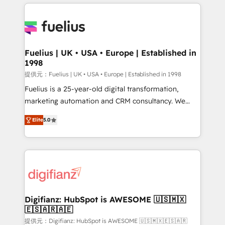
sure you can actually use it, build your website in
HubSpot or create an inbound marketing strategy
for you and execute it on HubSpot. We are on the
G-Cloud 14 CCS (Crown Commercial Service)
framework, meaning we've been accredited by
Fuelius | UK • USA • Europe | Established in
1998
HubSpot and vetted by the CCS, which means we
can support public sector companies as well the
提供元：Fuelius | UK • USA • Europe | Established in 1998
other ones listed in our profile. Our services: -
Fuelius is a 25-year-old digital transformation,
HubSpot implementation - HubSpot CMS website
marketing automation and CRM consultancy. We
build We can do lots of things. But everything we do
enable mid-market and enterprise clients to
Elite
5.0
is there for you to: - Grow revenue, and run your
maximise their return from digital and fuel their
business more efficiently - Build stronger
growth. We modernise platforms, streamline
relationships with customers - Make better
operations that are causing inefficiencies, improve
decisions with data - Find a new voice and reach
customer experiences, integrate systems, and
more people - Get the most out of your HubSpot
supercharge revenue operations Key services: • CRM
investment
Implementation • Systems Integration • Digital
Transformation / Web Development • RevOps &
Digifianz: HubSpot is AWESOME 🇺🇸🇲🇽
🇪🇸🇦🇷🇦🇪
Sales Consulting • Marketing Automation What
makes us different? 🚀 Top 0.5% of global HubSpot
提供元：Digifianz: HubSpot is AWESOME 🇺🇸🇲🇽🇪🇸🇦🇷