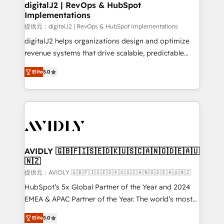
digitalJ2 | RevOps & HubSpot
Implementations
提供元：digitalJ2 | RevOps & HubSpot Implementations
digitalJ2 helps organizations design and optimize
revenue systems that drive scalable, predictable
growth. As a triple-accredited HubSpot Solutions
Elite
5.0
Partner, we specialize in both strategic RevOps
planning and hands-on technical execution - building
the operational foundation companies need to
thrive. Industries we specialize in: - Manufacturing -
Healthcare - Financial Services - Managed IT (MSP) -
Franchises - Professional Services - And more! How
we help: ✔️ Full HubSpot implementations and portal
AVIDLY 🇬🇧🇫🇮🇸🇪🇩🇰🇺🇸🇨🇦🇳🇴🇩🇪🇦🇺
🇳🇿
optimization ✔️ Data migrations, CRM architecture,
and reporting foundations ✔️ Custom integrations
提供元：AVIDLY 🇬🇧🇫🇮🇸🇪🇩🇰🇺🇸🇨🇦🇳🇴🇩🇪🇦🇺🇳🇿
and workflow automation ✔️ User adoption
HubSpot’s 5x Global Partner of the Year and 2024
programs, training, and enablement Through project-
EMEA & APAC Partner of the Year. The world’s most
based engagements and ongoing RevOps
experienced and fully accredited HubSpot Solutions
Elite
5.0
partnerships, we guide organizations through the
Partner. 🚀 With 2,750+ HubSpot projects delivered