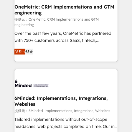
Reporting & Analytics · GTM Architecture · Sales &
OneMetric: CRM Implementations and GTM
engineering
Marketing Enablement If you’re ready to elevate
HubSpot from “just your CRM” to your growth
提供元：OneMetric: CRM Implementations and GTM
engineering
infrastructure—let’s talk.
Over the past few years, OneMetric has partnered
with 750+ customers across SaaS, fintech,
healthcare, real estate, and other industries. With
Elite
4.9
150+ HubSpot-certified experts, we deliver scalable
solutions to complex GTM and RevOps challenges.
Our Expertise 🔹 Onboarding & Implementation:
Accredited HubSpot Partner, ensuring smooth setup
tailored to your GTM motion. 🔹 Migrations: Move
from other CRMs to HubSpot without data loss or
downtime. 🔹 RevOps Strategy: Align teams,
6Minded: Implementations, Integrations,
Websites
processes, and data to drive revenue efficiency. 🔹
Integrations: Connect HubSpot with your tech stack
提供元：6Minded: Implementations, Integrations, Websites
for better adoption. 🔹 Custom Solutions: Build
Tailored implementations without out-of-scope
tailored apps, workflows, and configurations. We are
headaches, web projects completed on time. Our in-