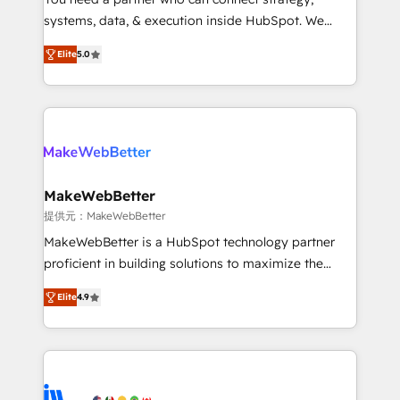
ensure long-term adoption with change-
systems, data, & execution inside HubSpot. We
management programs, and align marketing, sales,
bridge the gap where most agencies fall short by
and service to drive sustainable growth With 6 key
Elite
5.0
combining GTM strategy with technical execution to
HubSpot accreditations and experience across
solve the right problem with the right solution. As the
hundreds of organizations in dozens of industries,
only firm in the world to hold Elite Partner
there’s a good chance one of our globally integrated
Accreditations with both HubSpot and Clay, our
teams has worked with clients just like you Let’s
clients gain a unique advantage in CRM architecture,
explore whether S2 is the partner you’ve been
pipeline generation, data intelligence, and go-to-
looking for...and get your next big initiative moving!
market execution. Why B2B Businesses Choose RP: -
MakeWebBetter
Secure: Soc2 compliant 🛡️ - Pricing: Implementations
提供元：MakeWebBetter
starting at $1,5k 💵 - Speed: Launch in 14 days ⚡ -
MakeWebBetter is a HubSpot technology partner
Global: 75+ RPers across five continents 🌐 - Scale:
proficient in building solutions to maximize the
Largest organically grown & fastest tiering Elite
operational efficiency of HubSpot. The fastest-
HubSpot Partner 🪴 - Sales Hub: More
Elite
4.9
growing tech-enabler & facilitator, MakeWebBetter,
implementations than any other Partner 💻 -
hands you the blend of HubSpot expertise &
Migrations: We convert Salesforce addicts to
eminent solutions & integrations. Trust us to
HubSpot evangelists 🧡 Don't hire a marketing
streamline your HubSpot experience. 🚀HubSpot
agency for an Ops problem. Don't hire a technical
Elite Partners with 10+ years of HubSpot experience