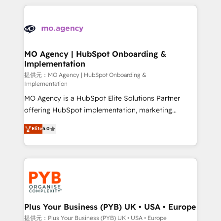
certifications, we are part of the most certified
extensive HubSpot, sales, marketing, service and
Canadian agencies, and we both hold Onboarding
integrations expertise to lead your team on their
Accreditations. Based in Canada (coast to coast), our
HubSpot journey, design and implement your
services are offered in both English & French.
processes and skilfully bring your revenue
infrastructure to life. Our collaborative approach
MO Agency | HubSpot Onboarding &
Implementation
keeps you in control whilst we plan and support the
route to your revenue goals. We have successfully
提供元：MO Agency | HubSpot Onboarding &
Implementation
supported over 500 organisations with HubSpot
MO Agency is a HubSpot Elite Solutions Partner
implementation, optimisation, training, and
offering HubSpot implementation, marketing
adoption assurance. Our tried and tested Roadmap
automation, CRM and RevOps consulting, B2B SEO,
methodology will ensure that you receive the best
Elite
5.0
paid media, content marketing, AEO and GEO (AI
deployment experience possible. Whether you are
search optimisation), and HubSpot Content Hub and
new to HubSpot or seeking to turn around a poor
WordPress development. We work with enterprise
install, our team have the change management
and growth-led companies across technology,
expertise to deliver the solutions you need.
professional services, financial services and
industrial sectors. Offices in Johannesburg, Cape
Town, Dubai & London. 500+ HubSpot CRM
Plus Your Business (PYB) UK • USA • Europe
implementations delivered. AI visibility coverage
提供元：Plus Your Business (PYB) UK • USA • Europe