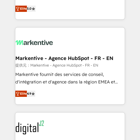
companies activate HubSpot’s AI-powered
expertise. - A team of 250+ experts dedicated to
Elite
5.0
customer platform and operationalize HubSpot’s
your resilient growth.
Loop Marketing framework through expert-led
services, smart agents, and purpose-built apps,
tailored to your business. Together, we unlock
results, fast. ⚙️CRM & RevOps: Align all Hubs to your
buyer journey for clean data, scalability, & reporting.
🎯Demand Gen & ABM: Drive pipeline with inbound,
Markentive - Agence HubSpot - FR - EN
ABM, AEO, SEO, & paid media. 👩‍💻Web Design:
提供元：Markentive - Agence HubSpot - FR - EN
Build high-performing websites with UX, messaging,
Markentive fournit des services de conseil,
& conversion strategy that drive results. 🤖AI
d'intégration et d'agence dans la région EMEA et
Strategy: Activate Breeze Agents, configure HubSpot
North America. Avec plus de 115 experts en
AI, & maximize AEO with tailored AI services. 🧩
Elite
4.9
marketing automation, Growth, Revops, CRM et
Integrations: Extend HubSpot with custom
webdesign. Markentive is both a consulting firm, a
integrations, hosting, & maintenance.
digital agency and an integrator. With over 115
experts in marketing automation, growth, revops,
CRM and webdesign (We focus on EMEA - USA
customers).