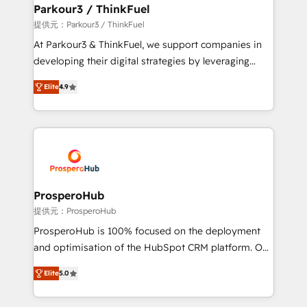
companies scale faster and smarter. 🔹 BOOMS:
Parkour3 / ThinkFuel
Demand generation for all your buyers With BOOMS,
提供元：Parkour3 / ThinkFuel
you invest in 100% of your buyers, accelerating your
At Parkour3 & ThinkFuel, we support companies in
growth and positioning yourself as an undisputed
developing their digital strategies by leveraging
leader. 🔹 BOOST: Optimize your digital
technologies and automating their marketing and
transformation process A methodology designed to
Elite
4.9
sales processes to generate growth. Our offer spans
implement HubSpot effectively and optimize your
from Strategy to Operations. We specialize in CRM
digital processes. 🔹 Trusted by Industry Leaders
onboarding and implementation, web design, sales
With an average rating of 4.9/5 and a proven track
& marketing automation, and digital marketing. With
record of business transformation, our growth-first
extensive experience working with tech companies
approach has helped brands dominate their
and manufacturers since 2002, we are committed to
markets.
empowering our clients and developing their
ProsperoHub
autonomy. Get to grips with HubSpot through
提供元：ProsperoHub
guided implementation and seamless integration of
ProsperoHub is 100% focused on the deployment
the CRM platform into your digital ecosystem. Would
and optimisation of the HubSpot CRM platform. Our
you like support in deploying your inbound
highly experienced team of solutions experts will
marketing strategy? We'll provide support tailored
Elite
5.0
ensure that you achieve maximum adoption and
to your needs and sales objectives. With 125+
ROI from your HubSpot investment. Use our