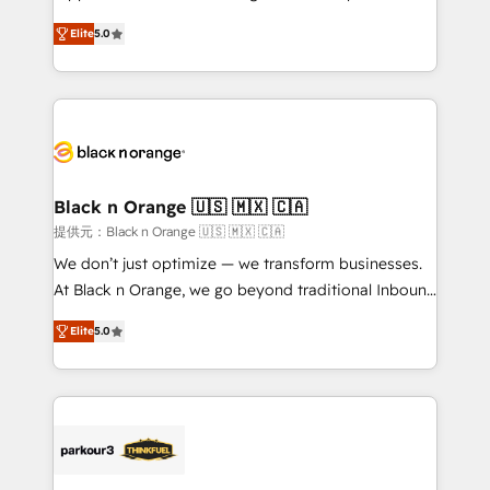
has been nothing short of extraordinary. Their years
DIGITALISIM, nous avons l'intime conviction que la
of experience and quality of skilled staff has earned
Elite
5.0
réussite des entreprises passe par l’innovation web,
them a trusted reputation within the HubSpot
le marketing digital, et la relation client ! C'est
ecosystem as a reliable partner capable of delivering
pourquoi, nos experts sont à la fois capables de
remarkable experiences for our most sophisticated
gérer votre projet de création de site internet, votre
clients.” - Brian Garvey, VP, Solutions Partner
référencement, votre stratégie digitale et le pilotage
Program, HubSpot.
et l'intégration d'HubSpot ! Les grandes phases d'un
projet HubSpot avec DIGITALISIM : 🧽 Nettoyage,
Black n Orange 🇺🇸 🇲🇽 🇨🇦
migration et intégration des bases de données. 🚀
提供元：Black n Orange 🇺🇸 🇲🇽 🇨🇦
Développement des interfaces avec vos logiciels
We don’t just optimize — we transform businesses.
métiers ⚙️ Configuration de la plateforme HubSpot
At Black n Orange, we go beyond traditional Inbound
📈 Configuration de rapports et tableaux de bord 🤝
Marketing with our exclusive methodologies:
Book Process & Guidelines utilisateurs 🎓
Elite
5.0
BOOMS and BOOST. Together, they form a powerful
Formations des utilisateurs
combination that has driven success for over 800
businesses worldwide. As Elite HubSpot Partners, we
specialize in crafting high-performance growth
strategies that integrate data-driven marketing,
automation, and revenue intelligence to help