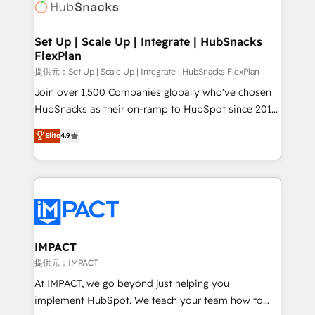
HubSpot development: websites, custom modules,
the difference — reach out to see how AI + HubSpot
integrations - Marketing & sales solutions: digital
can transform your business.
marketing, advertising, campaigns, content and
Set Up | Scale Up | Integrate | HubSnacks
FlexPlan
design We connect people, data and technology to
improve customer experiences. With our bright
提供元：Set Up | Scale Up | Integrate | HubSnacks FlexPlan
people, exciting ideas and can-do mentality, we
Join over 1,500 Companies globally who've chosen
ensure revenue growth on a daily basis. So tell us
HubSnacks as their on-ramp to HubSpot since 2014
your challenge; our passionate and growth driven
Simple pay-as-you-go plans that accelerate value...
Elite
4.9
team of 100+ experts is ready for you! Driving digital
1️⃣ Set Up | Onboarding New or Check-fixing existing
growth | www.brightdigital.com
HubSpot portals 2️⃣ Scale Up | 100% HubSpot Task
Execution... Global 24/7 ... All Experts 3️⃣ Integrate |
your entire Tech Stack with Custom Integrations
Slash months from your API Integration project... ⬅️
Click "Contact Business" ⬅️ to access 150+ Kickstart
Integration templates that put HubSpot in the center
IMPACT
of your tech stack, syncing... 🛍️ Shopify or
提供元：IMPACT
WooCommerce 💲 Stripe or Paypal 💰 Sage or
At IMPACT, we go beyond just helping you
Netsuite 🤖 Google or Microsoft ✍️ DocuSign or
implement HubSpot. We teach your team how to
PandaDoc 🌐 Avalara or Quaderno HubSnacks holds