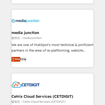
and customer success strategies, utilizing RevOps
methodologies. As Latin America's largest HubSpot
partner and a global leader in education market, we
offer unparalleled insights. Operating in five
countries—Brazil, UAE (Abu Dhabi/Dubai/Sharjah),
Mexico, USA, and Portugal—we've executed over a
media junction
hundred successful operations. Our approach,
提供元：media junction
rooted in RevOps principles, integrates analysis,
We are one of HubSpot's most technical & proficient
training, planning, and qualification. Leveraging
partners in the area of re-platforming, website
technology, data analytics, CRM optimization, and
design & development. We specialize in multi-hub
inbound marketing tactics, we focus on
Elite
5.0
implementations for mid-market & enterprise
understanding, nurturing, and converting leads.
companies. We are woman-owned, powered by
Partner with us to unlock your business's full
coffee, and we ❤️ dogs. We produce award-winning
potential and achieve sustained growth in today's
work for our clients. 🏆2023 Technical Expertise
competitive market.
Impact Award 🏆2022 Technical Expertise Impact
Award 🏆2022 Platform Migration Excellence Impact
Award 🏆2020 Elite Solutions Partner 🏆2019
Cetrix Cloud Services (CETDIGIT)
Integrations HubSpot Impact Award 🏆2019
提供元：Cetrix Cloud Services (CETDIGIT)