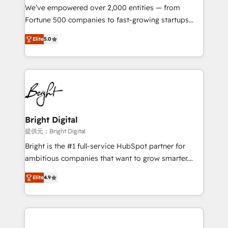
Marketing Enablement HubSpot Impact Award 🏆
We’ve empowered over 2,000 entities — from
2018 Website Design HubSpot Impact Award 🏆2017
Fortune 500 companies to fast-growing startups
Website Design HubSpot Impact Award 🏆2016
and nonprofits — to streamline operations, scale
Growth-Driven Design Agency of the Year 🏆2016
Elite
5.0
revenue, and unlock the full potential of HubSpot.
Sales Enablement HubSpot Impact Award 🏆2015
With deep technical and industry expertise, we fuse
Growth-Driven Design Agency of the Year 🏆2015
automation, integration, and AI innovation to deliver
Became the 5th Agency to reach Diamond 🏆2014
lasting impact. We specialize in: • Turnkey and end-
HubSpot COS Performance Award 🏆2014 HubSpot
to-end HubSpot implementations • Onboarding for
COS Design Award 🏆2013 HubSpot Marketplace
Sales, Service, Marketing & Content Hubs • AI voice
Provider of the Year 🏆2011 Became a HubSpot
and chat agents, predictive automation, and smart
Bright Digital
Partner 📆Founded in 1997
workflows • Salesforce + HubSpot integration •
提供元：Bright Digital
RevOps and AI-driven sales enablement • Website
Bright is the #1 full-service HubSpot partner for
design and CMS development • ERP integration: SAP,
ambitious companies that want to grow smarter.
NetSuite, Microsoft Dynamics, … • Data cleansing
From HubSpot onboarding, to training, from
and CRM migration from any platform •
Elite
4.9
developing a new website to lead generation and
Client/member portals built on HubSpot • Custom
digital marketing; we do it all (and with great
and complex integrations: SAM.gov, GovWin,
results)! In short, our services include: - HubSpot
QuickBooks, PandaDoc, ClickUp, Shopify, Mapsly,
consultancy: onboarding, training, data migration -
WooCommerce, BuilderTrend, and more Experience