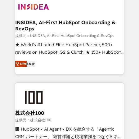
INSIDEA, AI-First HubSpot Onboarding &
RevOps
提供元：INSIDEA, AI-First HubSpot Onboarding & RevOps
★ World's #1 rated Elite HubSpot Partner, 500+
reviews on HubSpot, G2 & Clutch. ★ 150+ HubSpot
Certified Experts & Trainers across the team ★
Elite
5.0
1,500+ implementations across five continents ★ AI-
First, RevOps-led, Onboarding obsessed ★
Company of the Year 2024/25 INSIDEA helps
growing companies turn HubSpot into a revenue
engine. We onboard your team, migrate your data,
and build AI-powered workflows that drive adoption
from week one, in your time zone. What we do ➤
株式会社100
Onboarding: Live in weeks, with workflows built
提供元：株式会社100
around your business, not a template. ➤ Migration:
🏢 HubSpot × AI Agent × DX を統合する「Agentic
Move from any legacy CRM. Zero downtime, full data
CRM パートナー」 経営課題と現場業務をつなぐAIネイ