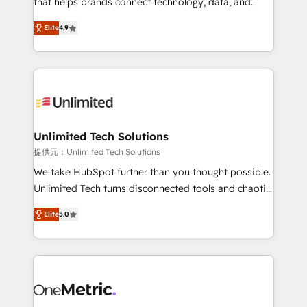
that helps brands connect technology, data, and
optimize the revenue lifecycle—lead generation to
creativity to achieve measurable results. Founded in
Elite
4.9
retention—by refining processes and eliminating
Barcelona and operating across Spain, LATAM, and
inefficiencies. Using HubSpot tools and data-driven
the UK, we support global companies in building
strategies, we create scalable solutions that
smarter marketing, sales, and customer success
maximize profitability and adapt to your goals.
strategies. As the only HubSpot Elite Partner in
Iberia (Spain & Portugal), we combine human insight
with intelligent automation to drive sustainable
growth. Our multidisciplinary team designs solutions
Unlimited Tech Solutions
that simplify complexity, boost performance, and
提供元：Unlimited Tech Solutions
turn innovation into real impact. 🌍 Highlights •
We take HubSpot further than you thought possible.
HubSpot Partner since 2012 • 2022 EMEA Impact
Unlimited Tech turns disconnected tools and chaotic
Award: Best Integration • 150+ successful HubSpot
processes into a seamless, high-performing revenue
projects • Clients in 30+ industries • Proprietary
Elite
5.0
engine. We combine RevOps strategy with deep
technology for integrations • Multilingual team:
technical execution to help teams scale faster—with
English, Spanish, Portuguese & Italian 👉 Grow
cleaner data, smarter automation, and more
smarter with AI and HubSpot.
predictable revenue. Specialties: · HubSpot
Implementation & Migration · Native & Custom
Integrations · Custom Development · CPQ & FSM ·