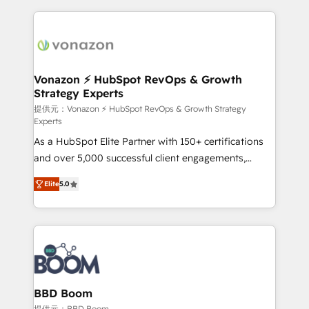
votre projet HubSpot, contactez notre équipe pour
l'international, nous travaillons avec des ETI
un échange dédié.
ambitieuses, des grands groupes voulant aller au-
delà d’une simple transformation digitale et des
startups florissantes. Nos 3 grandes expertises sont :
➤ L’intégration de CRM et de méthodologie RevOps
Vonazon ⚡ HubSpot RevOps & Growth
Strategy Experts
pour aligner les équipes marketing, commerciales et
support client (data migration, synchronisation API,
提供元：Vonazon ⚡ HubSpot RevOps & Growth Strategy
Experts
audit et maintenance) ➤ La création de sites internet
As a HubSpot Elite Partner with 150+ certifications
de conversion qui transforment les visiteurs en
and over 5,000 successful client engagements,
opportunités d'affaires ➤ La mise en place de
Vonazon turns marketing complexity into
stratégies d'acquisition marketing (SEO, SEA,
Elite
5.0
measurable, scalable growth. From onboarding to
inbound, automatisation marketing, ABM, IA,
enterprise-grade campaigns, our in-house team
emailing) Informations clés : - 10 ans d'expérience -
builds scalable strategies that drive long-term
100+ intégrations CRM HubSpot réussies - 40
revenue. ⚙️ HubSpot Integration & Optimization •
experts conseil - 150 certifications HubSpot
Seamless CRM, CMS, and automation setup •
cumulées
Complex platform migrations and data cleanups •
Custom APIs and third-party integrations 📈 End-to-
BBD Boom
End Revenue Acceleration • Lifecycle marketing and
提供元：BBD Boom