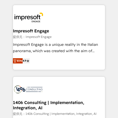
and systems (such as ERP and e-commerce
platforms) with HubSpot, driving efficiency and
results. 🎯 We present a solution-centric approach
and we're focused on HubSpot. We work with some
of HubSpot's most important customers to generate
Impresoft Engage
value from the platform in the long term. 🤖 We have
提供元：Impresoft Engage
worked 400+ HubSpot customers across industries
Impresoft Engage is a unique reality in the Italian
but specialise in the more complex projects where
panorama, which was created with the aim of
data migration, AI, and systems integrations
putting Customer Experience at the center by
represent key aspects of the project's success.
Elite
4.9
creating digital environments capable of integrating
people, processes and data. We offer the best
digital solutions on the market, ranging from CRM
processes and technologies to digital strategy, from
marketing automation to online and offline sales
processes through Customer Service Management,
allowing companies to optimize processes and meet
1406 Consulting | Implementation,
Integration, AI
the needs of the customer. We are part of Impresoft
Group, a group of specialized and complementary
提供元：1406 Consulting | Implementation, Integration, AI