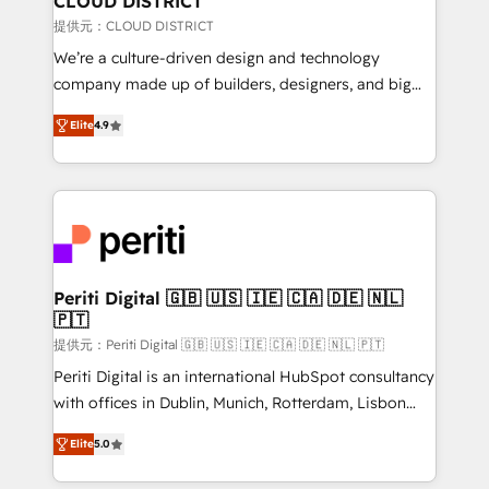
CLOUD DISTRICT
creativity. Our multicultural team works in Spanish,
提供元：CLOUD DISTRICT
Portuguese, and English to design scalable strategies
We’re a culture-driven design and technology
that drive measurable growth. 🌎 Highlights: • 10+
company made up of builders, designers, and big
years as a HubSpot partner. • 2023 Impact Awards:
thinkers. We blend strategy, design, and
Platform Migration Excellence. • Top 3 Partner of the
Elite
4.9
development—always fueled by curiosity—to turn
Year LATAM 2022, 2023, 2024, 2025. • Partner of the
ideas, opportunities, and challenges into meaningful
Year 2024. • Organizer of Aliados.ai (AI, marketing &
experiences. To us, technology is more than just
tech global congress). 👉 Ready to scale your
code; it’s about creating things that are useful, cool,
business with HubSpot? Let Cebra’s experts help
and—most importantly—simple. That’s why we lean
you grow faster, smarter, and with impact.
into bold ideas and shape them into thoughtful
products and strategies that actually make a
Periti Digital 🇬🇧 🇺🇸 🇮🇪 🇨🇦 🇩🇪 🇳🇱
🇵🇹
difference.
提供元：Periti Digital 🇬🇧 🇺🇸 🇮🇪 🇨🇦 🇩🇪 🇳🇱 🇵🇹
Periti Digital is an international HubSpot consultancy
with offices in Dublin, Munich, Rotterdam, Lisbon
and New York. 🔎 We are focused on enhancing
Elite
5.0
revenue-generation strategies for clients through
complete integration of core business processes