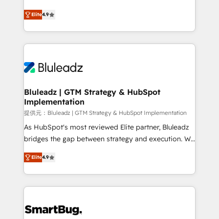
integrity. ➤ Implementation: Configure HubSpot to
ティブ・エージェンシーとして、HubSpot Eliteの実装
run your revenue process. Sales, marketing, and
Elite
4.9
力で顧客フロント業務を再設計します。 💡 100inc は何
service wired together. ➤ AI and Integrations: Layer
をする会社か？ HubSpotを共通基盤に、AIエージェン
Breeze AI, custom agents, and APIs to remove
トを組み込んだ顧客フロント業務（マーケティング・営
manual work. ➤ Ongoing Management: Monthly
業・CS）を組織全体で設計・実装する日本のAIネイテ
tune-ups, feature rollouts, adoption coaching. Buying
ィブ・エージェンシーです。事業部・グループ会社・部
HubSpot, switching to it, or reviving a stale portal?
門が分立する組織で、データと業務プロセスのサイロ化
We are built for the work.
を、CRMを軸とした全社共通基盤に再構築します。意
Bluleadz | GTM Strategy & HubSpot
Implementation
思決定者・PMO・現場担当者に並走します。 1️⃣
HubSpot導入・活用支援 顧客データの一元化から、
提供元：Bluleadz | GTM Strategy & HubSpot Implementation
GTMの見える化・自動化まで。全Hub統合運用、デー
As HubSpot's most reviewed Elite partner, Bluleadz
タ品質設計、グループ横断のCRM統合に対応します。
bridges the gap between strategy and execution. We
2️⃣ AIエージェント組織構築 営業・マーケティング業務
don't just "set up tools" — we install the GTM
Elite
4.9
の一部をAIが自律実行する組織への移行を設計・実装。
Operating System (GTM OS) to align your leadership
Breeze・Claude等をHubSpotと連携させ、役割定義・
and engineer a portal that drives predictable
運用ルール・成果指標まで含めて設計します。 3️⃣ 全社
revenue velocity. 🚀 GTM Strategy & Alignment
DX × AI推進のPMO伴走支援 複数部門をまたぐDX×AI変
Workshops & Sprints: Identify "Valleys of Death"
革を、構想から実装・定着までPMOとして主導。「設
stalling growth. Fix your ICP, Math, and Story to stop