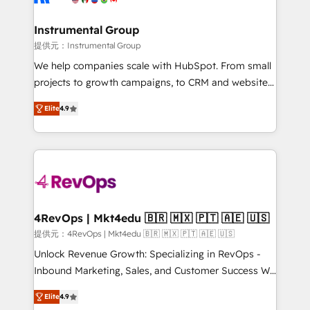
agency for a growth problem. Hire a partner built to
🤝HubSpot Premier Integration partner 🤝Google
solve both.
Premier Partner 2023 🌟5 HubSpot Accreditations 🌟
Instrumental Group
Won HubSpot Theme Challenge 2021 🌟INBOUND’19
提供元：Instrumental Group
HubSpot Rising Star Why us? Harnessing the full
We help companies scale with HubSpot. From small
potential of the powerful HubSpot CRM. ✔️A team of
projects to growth campaigns, to CRM and websites.
HubSpot experts backed by over 10+ years of
Hire an agency that's experienced in every inch of
HubSpot experience ✔️Flexible pricing models —
Elite
4.9
HubSpot and willing to work hand-in-hand with your
Hourly-fee (assigned one Dedicated HubSpot
team to simplify the complex and build a better
Admin); Monthly-fee (HubSpot Admin + Project
experience for your team and customers.
Manager); and Fixed Project Cost (as per
requirement). ✔️Helped over 25,000+ customers so
far with our HubSpot solutions. ✔️Bespoke apps &
on-demand bundle services. Connect with us today!
4RevOps | Mkt4edu 🇧🇷 🇲🇽 🇵🇹 🇦🇪 🇺🇸
提供元：4RevOps | Mkt4edu 🇧🇷 🇲🇽 🇵🇹 🇦🇪 🇺🇸
Unlock Revenue Growth: Specializing in RevOps -
Inbound Marketing, Sales, and Customer Success We
specialize in driving revenue growth for companies
Elite
4.9
across industries through tailored marketing, sales,