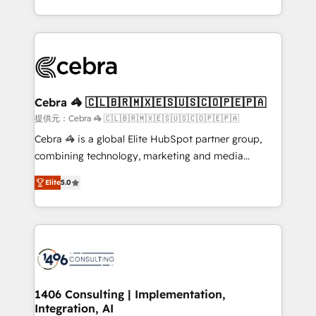
OneMetric, we help revenue teams focus on the
aspects of your HubSpot. ✨ 400+ global clients ✨
OneMetric that matters most: revenue.
100+ seamless migrations from 15+ different CRMs
✨ 100,000+ hours in HubSpot projects, 75+ full Hub
implementations, and 5,000+ pages ✨ CS: Clients
generating 7-digit MRR from inbound campaigns ✨
CS: 245% organic growth & +751% new visitors for a
Cebra 🦓 🇨🇱🇧🇷🇲🇽🇪🇸🇺🇸🇨🇴🇵🇪🇵🇦
full-funnel HubSpot project ✨ CS: 415% conversion
提供元：Cebra 🦓 🇨🇱🇧🇷🇲🇽🇪🇸🇺🇸🇨🇴🇵🇪🇵🇦
boost with a new HubSpot site Recognized leaders:
Cebra 🦓 is a global Elite HubSpot partner group,
🏆 HubSpot Platform Migration Impact Award 🏆
combining technology, marketing and media
Clutch HubSpot Global Leader 🏆 Finalist: HubSpot
expertise across Latin America and Southern
Inbound Campaign of the Year 🏆 Gold AVA Digital
Elite
5.0
Europe, with teams across 7 countries. Born in Chile,
Award for Best Website 🌟 Accreditations: CRM
we combine local insight with international reach to
Implementation, HubSpot Content Experience, CRM
help businesses grow through technology, creativity,
Data Migration & Custom Integration
AI and strategy. For over 12 years, we’ve delivered
500+ HubSpot implementations, building end-to-
end solutions that integrate CRM, AI automation,
inbound and loop marketing, content, and digital
1406 Consulting | Implementation,
Integration, AI
creativity. Our multicultural team works in Spanish,