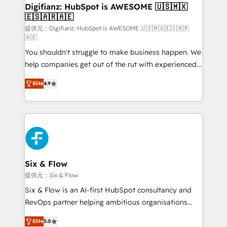
framework, meaning we've been accredited by
Digifianz: HubSpot is AWESOME 🇺🇸🇲🇽
🇪🇸🇦🇷🇦🇪
HubSpot and vetted by the CCS, which means we
can support public sector companies as well the
提供元：Digifianz: HubSpot is AWESOME 🇺🇸🇲🇽🇪🇸🇦🇷
🇦🇪
other ones listed in our profile. Our services: -
You shouldn't struggle to make business happen. We
HubSpot implementation - HubSpot CMS website
help companies get out of the rut with experienced,
build We can do lots of things. But everything we do
process-oriented teams implementing HubSpot
is there for you to: - Grow revenue, and run your
Elite
4.9
Marketing, Sales, Service, CMS and Operations Hub,
business more efficiently - Build stronger
so selling and actually engaging with your customers
relationships with customers - Make better
feels easy and pain-free. We are a top ranked
decisions with data - Find a new voice and reach
HubSpot Elite Partner, winner of Rookie of the Year
more people - Get the most out of your HubSpot
and Customer First Awards, 4.9/5 rating in HubSpot
investment
Reviews and 4.9/5 rating in Clutch Reviews. Digifianz
helps the following industries: logistics & 3PL, home
Six & Flow
improvement & construction, branding and
提供元：Six & Flow
commercialization, real estate, health, education,
Six & Flow is an AI-first HubSpot consultancy and
SaaS, Software Dev & IT and consulting, make the
RevOps partner helping ambitious organisations
most out of their HubSpot experience operating in
grow with clarity, confidence, and intelligence.
the United States, EU, UAE, Mexico and Latin
Elite
5.0
Operating across the UK, Netherlands, Ireland, and