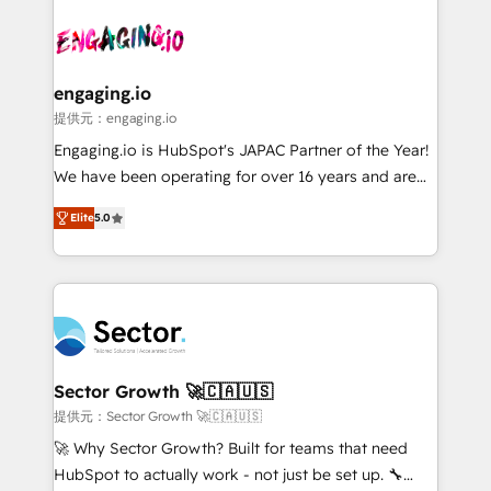
Who We Serve Revenue teams, marketing leaders,
implementations - 500+ successful onboardings -
and sales ops at mid-market companies ready to
Own back-end developers - Complex data
move beyond spreadsheets into unified systems
migrations (e.g. Salesforce, MS Dynamics, Perfect
that drive real business results.
View, SuperOffice) - Custom integrations (e.g. MS
engaging.io
Business Central, Navision, AX, SAP, Exact, AFAS) We
提供元：engaging.io
focus on growing B2B companies in the SME sector
Engaging.io is HubSpot's JAPAC Partner of the Year!
such as manufacturing, SaaS, business services and
We have been operating for over 16 years and are
wholesaler companies. As an experienced HubSpot
one of HubSpot's most experienced and technically
partner, we know how important user adoption is.
Elite
5.0
capable Agency Partners globally. We specialise in
That's why we have developed a step-by-step
complex CRM migrations, implementations,
implementation process that focuses on user
integrations, custom CMS portal development,
adoption. We’re experts on connecting data,
design & UX for mid to large to multi national
technology and people with each other. Together we
businesses. Our teams are based in North America
strive for optimal customer processes and
and APAC. We are HubSpot's top-ranked Advanced
experiences. Systony – We believe you can grow!
Implementation Certified Partner and we contribute
Sector Growth 🚀🇨🇦🇺🇸
to their advisory council. We strive to do 'good work
提供元：Sector Growth 🚀🇨🇦🇺🇸
with good people' and have worked with incredible
🚀 Why Sector Growth? Built for teams that need
brands. You can see some of them on our website,
HubSpot to actually work - not just be set up. 🔧