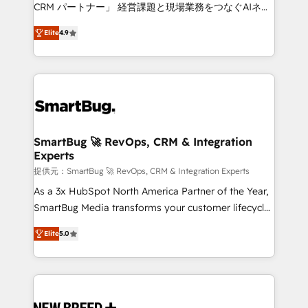
Move from any legacy CRM. Zero downtime, full data
CRM パートナー」 経営課題と現場業務をつなぐAIネイ
integrity. ➤ Implementation: Configure HubSpot to
ティブ・エージェンシーとして、HubSpot Eliteの実装
run your revenue process. Sales, marketing, and
Elite
4.9
力で顧客フロント業務を再設計します。 💡 100inc は何
service wired together. ➤ AI and Integrations: Layer
をする会社か？ HubSpotを共通基盤に、AIエージェン
Breeze AI, custom agents, and APIs to remove
トを組み込んだ顧客フロント業務（マーケティング・営
manual work. ➤ Ongoing Management: Monthly
業・CS）を組織全体で設計・実装する日本のAIネイテ
tune-ups, feature rollouts, adoption coaching. Buying
ィブ・エージェンシーです。事業部・グループ会社・部
HubSpot, switching to it, or reviving a stale portal?
門が分立する組織で、データと業務プロセスのサイロ化
We are built for the work.
を、CRMを軸とした全社共通基盤に再構築します。意
SmartBug 🚀 RevOps, CRM & Integration
Experts
思決定者・PMO・現場担当者に並走します。 1️⃣
HubSpot導入・活用支援 顧客データの一元化から、
提供元：SmartBug 🚀 RevOps, CRM & Integration Experts
GTMの見える化・自動化まで。全Hub統合運用、デー
As a 3x HubSpot North America Partner of the Year,
タ品質設計、グループ横断のCRM統合に対応します。
SmartBug Media transforms your customer lifecycle
2️⃣ AIエージェント組織構築 営業・マーケティング業務
into a revenue engine. Our unified ecosystem
Elite
5.0
の一部をAIが自律実行する組織への移行を設計・実装。
includes specialized divisions Globalia (AI &
Breeze・Claude等をHubSpotと連携させ、役割定義・
Software) and Point Success Media (Paid Media),
運用ルール・成果指標まで含めて設計します。 3️⃣ 全社
making this the official home for all three brands. 🔄
DX × AI推進のPMO伴走支援 複数部門をまたぐDX×AI変
Implementation & Integration - Seamless migrations
革を、構想から実装・定着までPMOとして主導。「設
and system integrations powered by Globalia’s