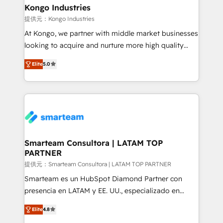
and technology around a single source of truth to
Kongo Industries
support sustainable growth and better decision-
提供元：Kongo Industries
making. Working with clients locally and globally, our
At Kongo, we partner with middle market businesses
expertise includes HubSpot onboarding and CRM
looking to acquire and nurture more high quality
implementation, automation, sales and customer
leads. We use digital media, marketing cloud,
experience strategy, web development, integrations,
Elite
5.0
automation and software integration to drive sales
and data-driven campaigns. Winners of the first
and, deliver clarity on marketing expenditure.
Global HEART Award, Yamini Rogan, CEO of
HubSpot said "We love the impact you are having in
the community - we are so glad to work with you."
Connect with us to see how we can do better and be
better together 🏆
Smarteam Consultora | LATAM TOP
PARTNER
提供元：Smarteam Consultora | LATAM TOP PARTNER
Smarteam es un HubSpot Diamond Partner con
presencia en LATAM y EE. UU., especializado en
implementaciones de HubSpot, integraciones API y
Elite
4.8
optimización de procesos comerciales con IA. Con