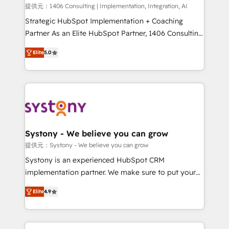
Portuguese, and English to design scalable strategies
提供元：1406 Consulting | Implementation, Integration, AI
that drive measurable growth. 🌎 Highlights: • 10+
Strategic HubSpot Implementation + Coaching
years as a HubSpot partner. • 2023 Impact Awards:
Partner As an Elite HubSpot Partner, 1406 Consulting
Platform Migration Excellence. • Top 3 Partner of the
helps mid-market revenue teams transform how
Elite
5.0
Year LATAM 2022, 2023, 2024, 2025. • Partner of the
they sell, market, and serve. We don't just build your
Year 2024. • Organizer of Aliados.ai (AI, marketing &
HubSpot—we teach your team to own it, then stay
tech global congress). 👉 Ready to scale your
to help you keep winning. What We Do ⚙️ CRM
business with HubSpot? Let Cebra’s experts help
Implementations across Marketing, Sales, Service,
you grow faster, smarter, and with impact.
Data & Content 📈 Sales & Marketing Alignment +
Revenue Team Enablement 🤖 Breeze AI & Custom
Agent Creation 🔄 Custom Integrations & Data
Systony - We believe you can grow
Migration Why 1406 We become part of your team.
提供元：Systony - We believe you can grow
Your team learns while we build. We fix what others
Systony is an experienced HubSpot CRM
broke. Built for mid-market reality—practical
implementation partner. We make sure to put your
solutions that work with your actual headcount and
organization's needs and goals first and think along
constraints. By the Numbers 🏆 Top 1% of all
Elite
4.9
with your organization. We are only satisfied once
HubSpot partners 🔄 Top 5% globally in client
you are too. Why Systony? - 20+ years of
retention 📅 8+ years of consistent results since 2017
experience with CRM, Marketing, Sales & Service