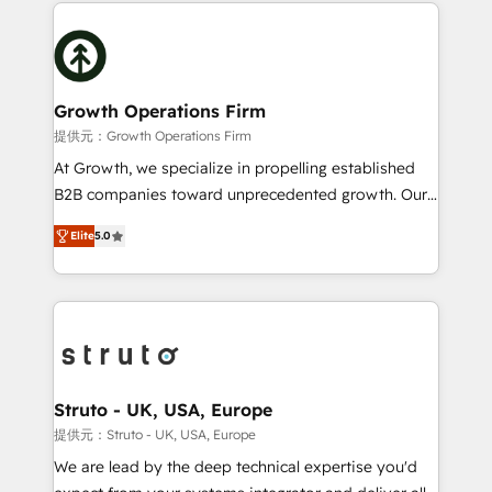
potential of HubSpot by combining strategic
help desk Unified revenue operations Dynamic
insights with technical excellence, we deliver
website development Award-winning creative
bespoke HubSpot solutions tailored to drive
design We live and breathe HubSpot and are ready
measurable growth and operational efficiency. Why
to take on real challenges!
Choose Nexa Cognition? 🚀 HubSpot Expertise: Our
Growth Operations Firm
certified team specialises in CRM implementation,
提供元：Growth Operations Firm
marketing automation, and revenue operations. 🤝
At Growth, we specialize in propelling established
Custom Solutions: From onboarding and
B2B companies toward unprecedented growth. Our
integrations, to RevOps and training. We align
focus is on fine-tuning and enhancing your growth,
HubSpot with your business needs. 🌟 Proven
Elite
5.0
sales, and marketing operations. Unlike conventional
Results: We’ve helped businesses of all sizes
marketing agencies, we dive deep into the
accelerate revenue growth, improve operational
operational aspects of your business, ensuring that
efficiency, and achieve ROI. 🔧 Flexible Service
each cog in your growth machine is well-oiled and
Packages: Choose ongoing support or project-based
functioning optimally. With our expertise in leading
solutions. We offer service packages designed to fit
platforms like Salesforce and HubSpot, we bring a
your requirements. Contact us today!
wealth of knowledge and experience to the table.
Struto - UK, USA, Europe
Our strategies are tailored to your business's unique
提供元：Struto - UK, USA, Europe
needs, ensuring a personalized approach that aligns
We are lead by the deep technical expertise you'd
with your growth objectives.