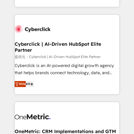
America. From casual user to super fan: make
Canada, we’ve delivered thousands of successful
HubSpot an experience you LOVE!
HubSpot projects for mid-market and enterprise
clients worldwide, with over 10 years experience. We
combine HubSpot, data, and AI to design connected
go-to-market systems that align people, process,
and technology for predictable, scalable revenue
Cyberclick | AI-Driven HubSpot Elite
Partner
growth. Our expertise spans RevOps, CRM and data
architecture, AI enablement, and strategic marketing,
提供元：Cyberclick | AI-Driven HubSpot Elite Partner
delivered through our proprietary FLAIR framework
Cyberclick is an AI-powered digital growth agency
for responsible AI adoption. As a HubSpot Elite
that helps brands connect technology, data, and
Partner and ISO 27001:2022 certified consultancy,
creativity to achieve measurable results. Founded in
Elite
4.9
we blend strategy, creativity, and technology to help
Barcelona and operating across Spain, LATAM, and
organisations scale smarter and grow stronger.
the UK, we support global companies in building
smarter marketing, sales, and customer success
strategies. As the only HubSpot Elite Partner in
Iberia (Spain & Portugal), we combine human insight
with intelligent automation to drive sustainable
growth. Our multidisciplinary team designs solutions
OneMetric: CRM Implementations and GTM