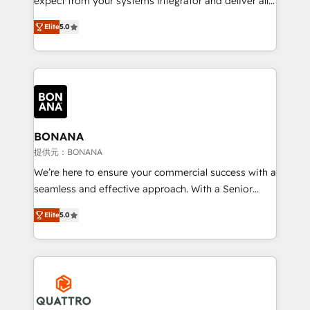
expect from your systems integrator and deliver all
the agency services you'd expect from your
Elite
5.0
HubSpot Solutions Partner. As one of the UK's
longest-standing partners, we are experts at
maximising the value of the HubSpot platform and
building an integrated growth stack that brings your
business, operational and technical requirements to
life, and creates a 360˚ view of your customer to
help your teams do more. We specialise in HubSpot
BONANA
technical services, website design and development
提供元：BONANA
as well as agency services that help set you up for
We’re here to ensure your commercial success with a
success. Now, more than ever you need to connect
seamless and effective approach. With a Senior
and align your website and marketing to sales and
team that has 10+ years of experience in HubSpot,
customer service. It's time to empower your teams
Elite
5.0
we have a deep understanding of SaaS, Business
to create great customer experiences that generate
Services and E-commerce together with Retail. We
more leads, close more business and engage your
streamline and enhance your Sales, Marketing &
customers. Let's work side-by-side to make it
Service efforts, providing insights in your
happen.
commercial operations. We're good at RevOps,
automating and optimizing your marketing, sales &