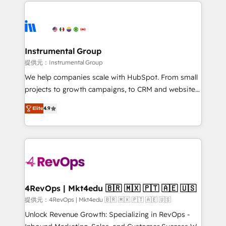
eminent solutions & integrations. Trust us to
there’s a good chance one of our globally integrated
streamline your HubSpot experience. 🚀HubSpot
teams has worked with clients just like you Let’s
Elite Partners with 10+ years of HubSpot experience
explore whether S2 is the partner you’ve been
🤝HubSpot Premier Integration partner 🤝Google
looking for...and get your next big initiative moving!
Premier Partner 2023 🌟5 HubSpot Accreditations 🌟
Instrumental Group
Won HubSpot Theme Challenge 2021 🌟INBOUND’19
提供元：Instrumental Group
HubSpot Rising Star Why us? Harnessing the full
We help companies scale with HubSpot. From small
potential of the powerful HubSpot CRM. ✔️A team of
projects to growth campaigns, to CRM and websites.
HubSpot experts backed by over 10+ years of
Hire an agency that's experienced in every inch of
HubSpot experience ✔️Flexible pricing models —
Elite
4.9
HubSpot and willing to work hand-in-hand with your
Hourly-fee (assigned one Dedicated HubSpot
team to simplify the complex and build a better
Admin); Monthly-fee (HubSpot Admin + Project
experience for your team and customers.
Manager); and Fixed Project Cost (as per
requirement). ✔️Helped over 25,000+ customers so
far with our HubSpot solutions. ✔️Bespoke apps &
on-demand bundle services. Connect with us today!
4RevOps | Mkt4edu 🇧🇷 🇲🇽 🇵🇹 🇦🇪 🇺🇸
提供元：4RevOps | Mkt4edu 🇧🇷 🇲🇽 🇵🇹 🇦🇪 🇺🇸
Unlock Revenue Growth: Specializing in RevOps -