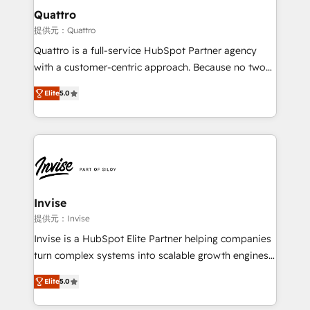
service operations with AI, designing and building
Quattro
your website, and we drive growth through Account-
提供元：Quattro
Based Marketing, SEO, SEA and many other tactics.
Quattro is a full-service HubSpot Partner agency
No worries, we will advise you in which to deploy
with a customer-centric approach. Because no two
and help you to get the best measurable ROI. This
clients have the same needs, Quattro offer a
brings us to our mission; to effectively guide as
Elite
5.0
bespoke approach for every client. Services include
much Benelux companies as possible to be
business growth strategies, sales enablement, CRM
commercially successful.
set-up, Migrations, Integrations, Enterprise level
Sales Hub, Marketing Hub, Customer Support Hub,
Ops Hub Software, inbound marketing strategy,
content strategies, branding, HubSpot CMS,
bespoke web apps and growth driven design
Invise
websites. Experienced in helping Global B2B
提供元：Invise
Manufacturers, Fintech, Professional Services, IT and
Invise is a HubSpot Elite Partner helping companies
SaaS industries.
turn complex systems into scalable growth engines.
We combine strategy, technology and change
Elite
5.0
management to drive measurable results. As part of
the fast-growing Siloy Group, we unite more than