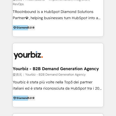
RevOps
Productos
TRooInbound is a HubSpot Diamond Solutions
Partner💎, helping businesses turn HubSpot into a
scalable growth engine. We work with startups, mid-
Diamond
5.0
market, and enterprise teams to maximize
HubSpot’s full potential through: 💎HubSpot Audits,
Management & Optimization 💎RevOps-powered
HubSpot Onboarding & CRM Implementation 💎
Brand Development, Growth Strategy, AI SEO &
Performance Marketing 💎Data Migration & Custom
Integrations 💎Go-To-Market (GTM) Strategies &
Yourbiz - B2B Demand Generation Agency
Account-Based Marketing 💎CMS Development &
提供元：Yourbiz - B2B Demand Generation Agency
Conversion-Focused Websites With a 5.0⭐average
Yourbiz è stata più volte nella Top3 dei partner
rating and 140+ verified client reviews on the
italiani ed è stata riconosciuta da HubSpot tra i 20
HubSpot Ecosystem, TRooInbound is trusted by
migliori partner EMEA per la gestione del cliente.
businesses globally for consistent delivery and high
Diamond
5.0
Stiamo accompagnando oltre 100 aziende nella
client satisfaction. With deep HubSpot expertise and
digitalizzazione e ottimizzazione dei processi di
a focus on performance, we build systems that scale
marketing e vendita. Il nostro metodo DAM è stato