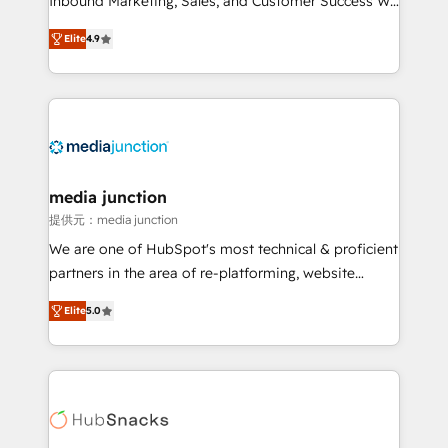
Inbound Marketing, Sales, and Customer Success We
specialize in driving revenue growth for companies
Elite
4.9
across industries through tailored marketing, sales,
and customer success strategies, utilizing RevOps
methodologies. As Latin America's largest HubSpot
partner and a global leader in education market, we
offer unparalleled insights. Operating in five
countries—Brazil, UAE (Abu Dhabi/Dubai/Sharjah),
Mexico, USA, and Portugal—we've executed over a
media junction
hundred successful operations. Our approach,
提供元：media junction
rooted in RevOps principles, integrates analysis,
We are one of HubSpot's most technical & proficient
training, planning, and qualification. Leveraging
partners in the area of re-platforming, website
technology, data analytics, CRM optimization, and
design & development. We specialize in multi-hub
inbound marketing tactics, we focus on
Elite
5.0
implementations for mid-market & enterprise
understanding, nurturing, and converting leads.
companies. We are woman-owned, powered by
Partner with us to unlock your business's full
coffee, and we ❤️ dogs. We produce award-winning
potential and achieve sustained growth in today's
work for our clients. 🏆2023 Technical Expertise
competitive market.
Impact Award 🏆2022 Technical Expertise Impact
Award 🏆2022 Platform Migration Excellence Impact