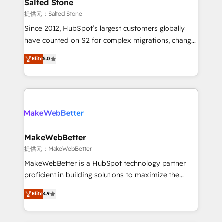
we turn complexity into clarity, human at global
Salted Stone
scale. 🏆 HubSpot’s CEO called us “the partner of the
提供元：Salted Stone
future.” Others agree it is proof of trust built through
Since 2012, HubSpot’s largest customers globally
measurable impact.
have counted on S2 for complex migrations, change
management, systems integration, and creative
Elite
5.0
solutions that deliver measurable impact and
transform brand experiences As one of the few full-
service creative agencies in the HubSpot
ecosystem, we blend strategy, technology, & award-
winning design to build scalable, globally
regionalized HubSpot websites, integrated
marketing campaigns, & RevOps frameworks that
MakeWebBetter
fuel long-term success We connect the entire
提供元：MakeWebBetter
customer lifecycle through seamless integrations,
MakeWebBetter is a HubSpot technology partner
ensure long-term adoption with change-
proficient in building solutions to maximize the
management programs, and align marketing, sales,
operational efficiency of HubSpot. The fastest-
and service to drive sustainable growth With 6 key
Elite
4.9
growing tech-enabler & facilitator, MakeWebBetter,
HubSpot accreditations and experience across
hands you the blend of HubSpot expertise &
hundreds of organizations in dozens of industries,