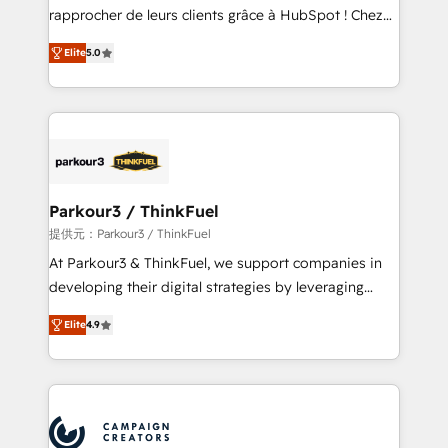
business services. We prepare a customized
rapprocher de leurs clients grâce à HubSpot ! Chez
business case that demonstrates the value and
DIGITALISIM, nous avons l'intime conviction que la
impact of your digital transformation, including a
Elite
5.0
réussite des entreprises passe par l’innovation web,
detailed financial rationale with a focus on ROI and
le marketing digital, et la relation client ! C'est
TCO. As a trusted extension of your team, we
pourquoi, nos experts sont à la fois capables de
believe in the power of partnership. Together, we
gérer votre projet de création de site internet, votre
embark on a transformational journey that sets your
référencement, votre stratégie digitale et le pilotage
business up for long-term success. Unlock your
et l'intégration d'HubSpot ! Les grandes phases d'un
business. If not now, when?
projet HubSpot avec DIGITALISIM : 🧽 Nettoyage,
Parkour3 / ThinkFuel
migration et intégration des bases de données. 🚀
提供元：Parkour3 / ThinkFuel
Développement des interfaces avec vos logiciels
At Parkour3 & ThinkFuel, we support companies in
métiers ⚙️ Configuration de la plateforme HubSpot
developing their digital strategies by leveraging
📈 Configuration de rapports et tableaux de bord 🤝
technologies and automating their marketing and
Book Process & Guidelines utilisateurs 🎓
Elite
4.9
sales processes to generate growth. Our offer spans
Formations des utilisateurs
from Strategy to Operations. We specialize in CRM
onboarding and implementation, web design, sales
& marketing automation, and digital marketing. With
extensive experience working with tech companies