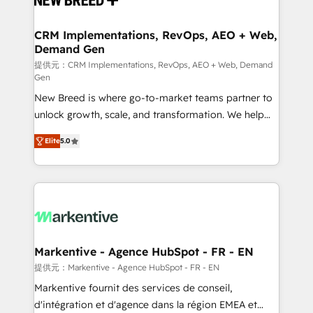
定の代行ではなく、設計の責任」を引き受け、部門横断
technical development team. - 19 HubSpot-certified
の統合・浸透・変革管理を実行します。 ▸ CMS戦略設
trainers to drive platform adoption. 📈 Revenue
CRM Implementations, RevOps, AEO + Web,
計・構築：リード獲得・CVR・SEOを前提にした情報設
Demand Gen
Generation - Full-funnel marketing and high-
計・導線設計・テンプレート設計をContent Hubで一体
performance advertising via Point Success Media. -
提供元：CRM Implementations, RevOps, AEO + Web, Demand
Gen
提供。 ▸ 既存CRM・MAからの移行支援：Salesforce・
Expert deployment of Breeze AI and custom agents
Marketo・Pardot等からの移行、カスタム設計、履歴
New Breed is where go-to-market teams partner to
to automate growth. 🏆 Elite Excellence - 8 platform
データ移行と活用設計まで。 ▸ AEO対応：ChatGPT・
unlock growth, scale, and transformation. We help
accreditations and deep HIPAA-compliance
Perplexity等のAI検索からの流入・引用を前提にコンテ
companies activate HubSpot’s AI-powered
expertise. - A team of 250+ experts dedicated to
Elite
5.0
ンツとサイト構造を最適化。 🏆 なぜ100incを選ぶの
customer platform and operationalize HubSpot’s
your resilient growth.
か？ ✓ HubSpot Eliteパートナー認定 ✓ HubSpotアワ
Loop Marketing framework through expert-led
ード受賞・HUGリーダー ✓ ISO27001:2022 /
services, smart agents, and purpose-built apps,
ISO9001:2015 取得 ✓ 400社以上の導入実績 ✓
tailored to your business. Together, we unlock
HubSpot大百科 出版 CRM・AI活用に関するご相談、現
results, fast. ⚙️CRM & RevOps: Align all Hubs to your
状整理の壁打ちなど、構想段階からお気軽にお問い合わ
buyer journey for clean data, scalability, & reporting.
せください。
🎯Demand Gen & ABM: Drive pipeline with inbound,
Markentive - Agence HubSpot - FR - EN
ABM, AEO, SEO, & paid media. 👩‍💻Web Design:
提供元：Markentive - Agence HubSpot - FR - EN
Build high-performing websites with UX, messaging,
Markentive fournit des services de conseil,
& conversion strategy that drive results. 🤖AI
d'intégration et d'agence dans la région EMEA et