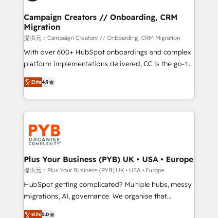
and manufacturers since 2002, we are committed to
empowering our clients and developing their
Campaign Creators // Onboarding, CRM
Migration
autonomy. Get to grips with HubSpot through
guided implementation and seamless integration of
提供元：Campaign Creators // Onboarding, CRM Migration
the CRM platform into your digital ecosystem. Would
With over 600+ HubSpot onboardings and complex
you like support in deploying your inbound
platform implementations delivered, CC is the go-to
marketing strategy? We'll provide support tailored
Elite Solutions Partner for businesses ready to
Elite
4.9
to your needs and sales objectives. With 125+
migrate, replatform, and scale smarter. We specialize
certifications, we are part of the most certified
in high-impact CRM and CMS migrations and
Canadian agencies, and we both hold Onboarding
onboarding from platforms like Salesforce, NetSuite,
Accreditations. Based in Canada (coast to coast), our
Zoho, Pardot, Marketo, Microsoft Dynamics, Wix,
services are offered in both English & French.
WordPress and legacy CRMs, turning fragmented
systems into unified, growth-ready HubSpot
architectures that accelerate revenue operations and
Plus Your Business (PYB) UK • USA • Europe
performance. - Multi-object CRM migration, cleanup,
提供元：Plus Your Business (PYB) UK • USA • Europe
and implementation. - Pre-built and custom
HubSpot getting complicated? Multiple hubs, messy
integrations across your full tech stack. - Custom
migrations, AI, governance. We organise that
object setup, CMS builds, and full-funnel automation.
complexity, so your team can put HubSpot to work...
- Dashboards, lifecycle campaigns, and lead
Elite
5.0