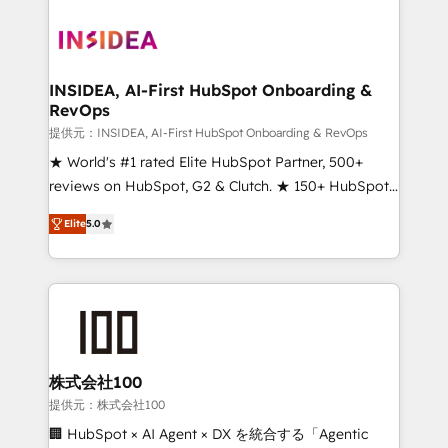
INSIDEA, AI-First HubSpot Onboarding &
RevOps
提供元：INSIDEA, AI-First HubSpot Onboarding & RevOps
★ World's #1 rated Elite HubSpot Partner, 500+
reviews on HubSpot, G2 & Clutch. ★ 150+ HubSpot
Certified Experts & Trainers across the team ★
Elite
5.0
1,500+ implementations across five continents ★ AI-
First, RevOps-led, Onboarding obsessed ★
Company of the Year 2024/25 INSIDEA helps
growing companies turn HubSpot into a revenue
engine. We onboard your team, migrate your data,
and build AI-powered workflows that drive adoption
from week one, in your time zone. What we do ➤
株式会社100
Onboarding: Live in weeks, with workflows built
提供元：株式会社100
around your business, not a template. ➤ Migration:
🏢 HubSpot × AI Agent × DX を統合する「Agentic