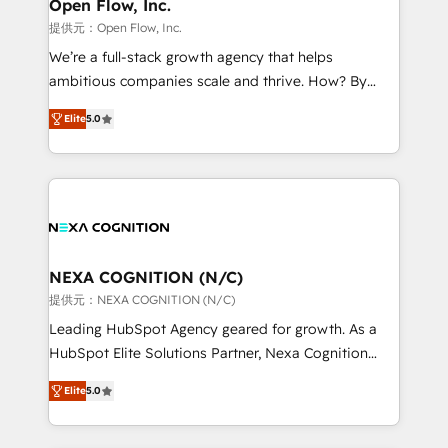
distribution, commercial real estate, technology,
Open Flow, Inc.
built to scale.
finserv/fintech, IT managed services, transportation
提供元：Open Flow, Inc.
& logistics, energy/solar, staffing and recruiting,
We’re a full-stack growth agency that helps
media, healthcare and government contractors. Our
ambitious companies scale and thrive. How? By
scope of services encompasses Platform Solutions,
upgrading and streamlining every single revenue-
Technical Solutions, Enablement Solutions, Digital
Elite
5.0
generating aspect of your business. We’re proud
Solutions and Growth Solutions. As a fully
HubSpot Elite Solutions Partners and devout CRM
accredited and five-star rated firm, Wendt Partners
nerds who can harness HubSpot’s custom digital
brings a deep bench of expertise to each client
tools to improve each touchpoint of your customer
engagement. In addition, we are SOC 2, ISO 27001,
experience. Working hand-in-hand with your team,
GDPR and HIPAA compliant for global IT security
we’ll assemble a RevOps machine that drives more
standards.
traffic, generates better leads and crushes your
NEXA COGNITION (N/C)
revenue goals. We've worked with thousands of
提供元：NEXA COGNITION (N/C)
HubSpot customers and we'd love to work with you
Leading HubSpot Agency geared for growth. As a
too! Clients come to us for: Advanced CRM solutions
HubSpot Elite Solutions Partner, Nexa Cognition
System Integrations both Custom and Native to
ranks in the top 1% of global HubSpot Partners and
HubSpot Data System Migrations between systems
Elite
5.0
has been one of the longest-standing partners since
to HubSpot New lead generation strategies Time-
2012. We empower businesses to harness the full
saving automations Fresh growth campaigns Robust