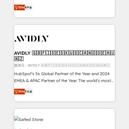
Strategy: Activate Breeze Agents, configure HubSpot
North America. Avec plus de 115 experts en
AI, & maximize AEO with tailored AI services. 🧩
Elite
4.9
marketing automation, Growth, Revops, CRM et
Integrations: Extend HubSpot with custom
webdesign. Markentive is both a consulting firm, a
integrations, hosting, & maintenance.
digital agency and an integrator. With over 115
experts in marketing automation, growth, revops,
CRM and webdesign (We focus on EMEA - USA
customers).
AVIDLY 🇬🇧🇫🇮🇸🇪🇩🇰🇺🇸🇨🇦🇳🇴🇩🇪🇦🇺
🇳🇿
提供元：AVIDLY 🇬🇧🇫🇮🇸🇪🇩🇰🇺🇸🇨🇦🇳🇴🇩🇪🇦🇺🇳🇿
HubSpot’s 5x Global Partner of the Year and 2024
EMEA & APAC Partner of the Year. The world’s most
experienced and fully accredited HubSpot Solutions
Elite
5.0
Partner. 🚀 With 2,750+ HubSpot projects delivered
and 370+ specialists across EMEA, APAC and NAM,
we de-risk complex CRM programmes and
accelerate ROI across every HubSpot Hub. 🧭 From
multi-region migrations to AI-powered automation,