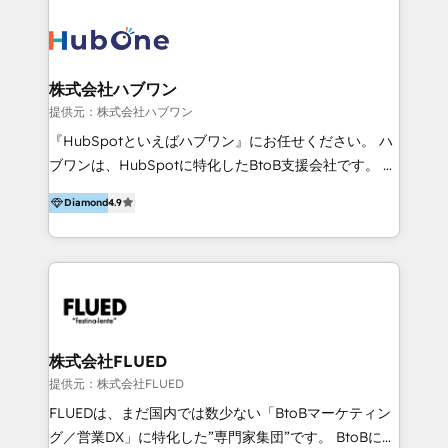
across marketing, sales, and service. Ready to grow
validato da oltre 350 manager: inizia con una precisa
your business with a proven and reliable HubSpot
mappatura dei canali di acquisizione dei contatti e
Diamond Partner? 👉Connect with TRooInbound
dei processi aziendali. Siamo accreditati da
today (https://www.trooinbound.com/contact-us)
HubSpot come fornitore ufficiale per le integrazioni
株式会社ハブワン
tra il CRM e altri sistemi aziendali, tra cui SAP,
提供元：株式会社ハブワン
AS400, TeamSystem. HubSpot ci ha riconosciuto
『HubSpotといえばハブワン』にお任せください。 ハ
come formatori ufficiali per l'adozione del CRM in
ブワンは、HubSpotに特化したBtoB支援会社です。 ノ
azienda: il tasso di utilizzo dello strumento è oltre il
ーコードCMS構築、CRM／MA／SFAの設計・運用、他
50% più alto tra i nostri clienti rispetto le altre
Diamond
4.9
システムAPI連携・開発、営業定着支援、カスタマーサ
aziende. Lavoriamo con aziende B2B tra i 5 e i 35
クセス体制の設計まで、ワンストップ完結できる支援体
milioni di fatturato per migliorare l’efficienza dei
制を整えています。 HubSpotの導入支援だけでなく、
processi, allineare marketing e vendite, e
現場で使い続けられる仕組み、売上と効率を両立するシ
massimizzare il ritorno sugli investimenti.
ナリオ設計まで含めてご提案。「導入して終わり」では
なく「成果が出るまで動き続ける」パートナーであるこ
と。それが、ハブワンのスタンスです。 また、
株式会社FLUED
HubSpotはもちろん、ferret One、WordPress、
提供元：株式会社FLUED
Movable Type（Power CMS）などの各種CMSを活用
FLUEDは、まだ国内では数少ない「BtoBマーケティン
し、延べ100社以上のBtoB企業のサイト制作経験をもと
グ／営業DX」に特化した”専門家集団”です。 BtoBに特