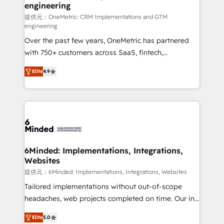
engineering
that simplify complexity, boost performance, and
turn innovation into real impact. 🌍 Highlights •
提供元：OneMetric: CRM Implementations and GTM
engineering
HubSpot Partner since 2012 • 2022 EMEA Impact
Over the past few years, OneMetric has partnered
Award: Best Integration • 150+ successful HubSpot
with 750+ customers across SaaS, fintech,
projects • Clients in 30+ industries • Proprietary
healthcare, real estate, and other industries. With
technology for integrations • Multilingual team:
Elite
4.9
150+ HubSpot-certified experts, we deliver scalable
English, Spanish, Portuguese & Italian 👉 Grow
solutions to complex GTM and RevOps challenges.
smarter with AI and HubSpot.
Our Expertise 🔹 Onboarding & Implementation:
Accredited HubSpot Partner, ensuring smooth setup
tailored to your GTM motion. 🔹 Migrations: Move
from other CRMs to HubSpot without data loss or
downtime. 🔹 RevOps Strategy: Align teams,
6Minded: Implementations, Integrations,
Websites
processes, and data to drive revenue efficiency. 🔹
Integrations: Connect HubSpot with your tech stack
提供元：6Minded: Implementations, Integrations, Websites
for better adoption. 🔹 Custom Solutions: Build
Tailored implementations without out-of-scope
tailored apps, workflows, and configurations. We are
headaches, web projects completed on time. Our in-
SOC 2 Type II and ISO 27001 certified, reinforcing
house team of certified CRM architects, experts,
Elite
5.0
our commitment to data security and compliance. At
developers, designers, and marketers handles all