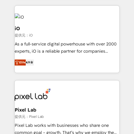
250+ HubSpot experts across Europe – ready to
build a CRM architecture optimized to support your
business goals. Talk to us if you’re looking to: -
Connect marketing, sales and operations around one
iO
reliable source of truth - Unlock the full value of your
提供元：iO
CRM and marketing data, not just implement a
As a full-service digital powerhouse with over 2000
system - Accelerate impact with a partner who
experts, iO is a reliable partner for companies
understands both strategy and technology
looking to strengthen their position in the fields of
Elite
4.9
marketing, technology, content, strategy and
creation. iO combines in-depth knowledge on both
the marketing and technology end of HubSpot,
creating impactful inbound marketing strategies
from end-to-end. Teams of marketing specialists,
developers, copywriters and designers work side by
side to meet the specific demands of every client
Pixel Lab
and project. Dedicated HubSpot teams combine all
提供元：Pixel Lab
skills for HubSpot projects from strategy to
Pixel Lab works with businesses who share one
implementation and training. Skilled in-house
common goal – growth. That’s why we employ the