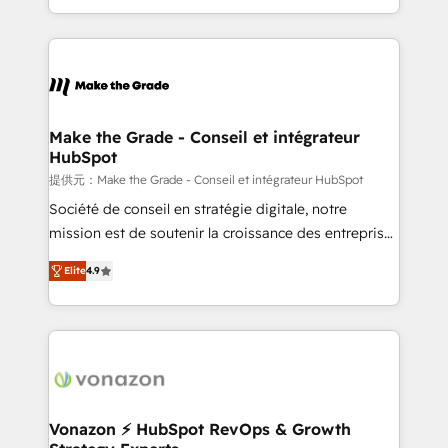
Accreditation, securely sync data across... 🔄 any
HubSpot into a genuine growth engine. Named
apps, in any direction. Stuck on your old CRM..?
HubSpot's Global Partner of the Year in 2024,
Migrate | seamlessly off your old CRM onto a clean
consistently ranked among their top 5 partners
new HubSpot portal with Advanced Website and
worldwide, and with over 15 years in the ecosystem,
CRM Migrations using our in-house "HubScrub" Tool.
Huble has built a track record that speaks for itself.
One company, one operating model, delivering
Make the Grade - Conseil et intégrateur
HubSpot
across offices and consulting teams in the UK, USA,
Canada, Germany, France, Belgium, Singapore, and
提供元：Make the Grade - Conseil et intégrateur HubSpot
South Africa. Certified compliant with ISO/IEC
Société de conseil en stratégie digitale, notre
27001:2022 and ISO 9001:2015 across all seven
mission est de soutenir la croissance des entreprises
international offices and 175+ employees.
B2B à travers l’acquisition de nouveaux clients,
Elite
4.9
l'intégration CRM et le développement des revenus
auprès de vos comptes existants. En France et à
l'international, nous travaillons avec des ETI
ambitieuses, des grands groupes voulant aller au-
delà d’une simple transformation digitale et des
startups florissantes. Nos 3 grandes expertises sont :
➤ L’intégration de CRM et de méthodologie RevOps
Vonazon ⚡ HubSpot RevOps & Growth