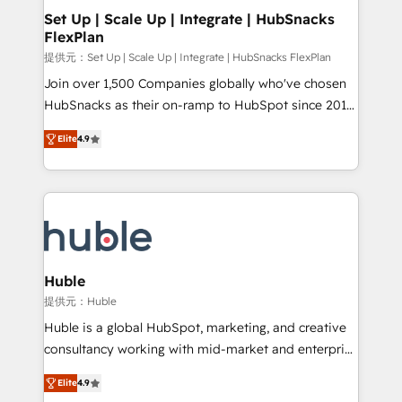
Award 🏆2020 Elite Solutions Partner 🏆2019
Set Up | Scale Up | Integrate | HubSnacks
FlexPlan
Integrations HubSpot Impact Award 🏆2019
Marketing Enablement HubSpot Impact Award 🏆
提供元：Set Up | Scale Up | Integrate | HubSnacks FlexPlan
2018 Website Design HubSpot Impact Award 🏆2017
Join over 1,500 Companies globally who've chosen
Website Design HubSpot Impact Award 🏆2016
HubSnacks as their on-ramp to HubSpot since 2014
Growth-Driven Design Agency of the Year 🏆2016
Simple pay-as-you-go plans that accelerate value...
Elite
4.9
Sales Enablement HubSpot Impact Award 🏆2015
1️⃣ Set Up | Onboarding New or Check-fixing existing
Growth-Driven Design Agency of the Year 🏆2015
HubSpot portals 2️⃣ Scale Up | 100% HubSpot Task
Became the 5th Agency to reach Diamond 🏆2014
Execution... Global 24/7 ... All Experts 3️⃣ Integrate |
HubSpot COS Performance Award 🏆2014 HubSpot
your entire Tech Stack with Custom Integrations
COS Design Award 🏆2013 HubSpot Marketplace
Slash months from your API Integration project... ⬅️
Provider of the Year 🏆2011 Became a HubSpot
Click "Contact Business" ⬅️ to access 150+ Kickstart
Partner 📆Founded in 1997
Integration templates that put HubSpot in the center
Huble
of your tech stack, syncing... 🛍️ Shopify or
提供元：Huble
WooCommerce 💲 Stripe or Paypal 💰 Sage or
Huble is a global HubSpot, marketing, and creative
Netsuite 🤖 Google or Microsoft ✍️ DocuSign or
consultancy working with mid-market and enterprise
PandaDoc 🌐 Avalara or Quaderno HubSnacks holds
businesses. We go beyond implementation, shaping
the rare Advanced "Custom Integrations"
Elite
4.9
the strategy, processes, and teams that turn