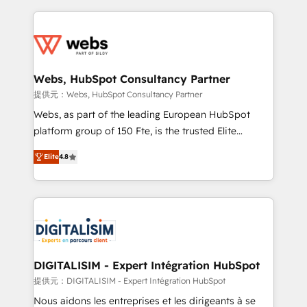
sales, and service hubs • Built-in flexibility for
adoption, sales process and marketing results.
startups to global brands
Services 📚 Onboarding your team to HubSpot for
the first time 🔧 Designing and optimising your
HubSpot set-up for better results 🌐 Website design
and build using HubSpot 🔌 Integrating HubSpot
Webs, HubSpot Consultancy Partner
with other systems 🎓 Training your teams to be
提供元：Webs, HubSpot Consultancy Partner
HubSpot pros 📊 Lead generation services using
Webs, as part of the leading European HubSpot
HubSpot Why us? - SIX HubSpot Accreditations -
platform group of 150 Fte, is the trusted Elite
awarded by HubSpot after a rigorous process for
HubSpot CRM Partner offering you a roadmap on
CRM, Solutions Architecture, Onboarding , Data
Elite
4.8
maximizing EBITDA and achieving Commercial
Migration, Custom Integration & Platform
Excellence. With our targeted processes, we
Enablement -Onboarded over 500 businesses to
strengthen your digital transformation and minimize
HubSpot -Top 1% of partners worldwide -In-house
costs. As HubSpot's Advanced Accredited CRM
team of 25+ experts Contact us today to help you
Implementation partner, we provide expertise to
get more from your investment in HubSpot.
drive your business forward. Since 2015 we are fully
www.bbdboom.com
dedicated to HubSpot and with an experienced
DIGITALISIM - Expert Intégration HubSpot
team (50+), we work with reputable companies in
提供元：DIGITALISIM - Expert Intégration HubSpot
B2B sectors such as manufacturing, SaaS and
Nous aidons les entreprises et les dirigeants à se