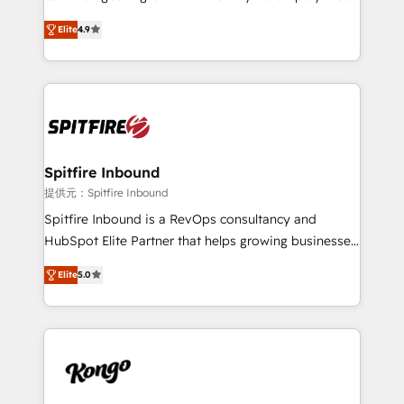
developers are building HubSpot CMS websites and
latest innovations in disruptive technology in our
complex API integrations with external platforms.
Elite
4.9
approach to web design, sales enablement and
Working from several campuses across Belgium, The
inbound marketing that deliver month-on-month
Netherlands, Denmark and Sweden, iO currently
growth for our client's businesses. These methods
supports the growth of big and small companies
are confirmed by data-driven results so you can see
such as Brussels Airport, Volvo, Farmaline, Agilitas,
exactly where your marketing budget is being used
Streamz and Michelin.
and how. In a few months, you can boost leads, ROI
and overall revenue to a level not feasible with
Spitfire Inbound
traditional methods. If you’re a frustrated marketing
提供元：Spitfire Inbound
manager or business owner sick of wasting budget
Spitfire Inbound is a RevOps consultancy and
with generic agencies and their outdated methods,
HubSpot Elite Partner that helps growing businesses
we are here to help. We help ambitious businesses
design predictable, scalable revenue-driving
just like yours attract more high-quality leads
Elite
5.0
strategies. With offices in South Africa and London,
throughout each stage of the buying cycle with
we take a RevOps-led approach that aligns sales,
conversion-ready websites, engaging content
marketing & service, breaks down silos, and gives
specifically targeted to your key audiences and
teams the clarity to operate efficiently and with
enable sales teams with the process, technology and
confidence. We deliver end to end strategy and
training to smash targets.
implementation, aligning people, processes, data