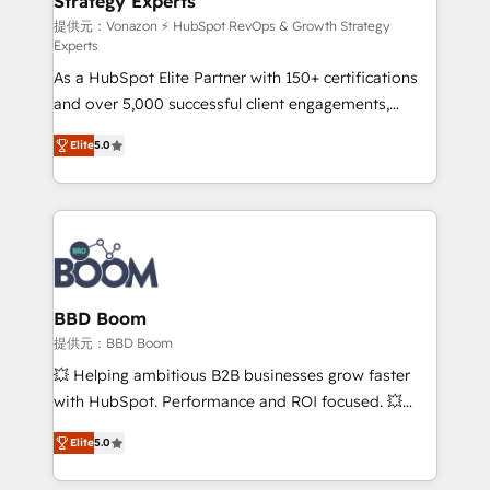
Strategy Experts
pour aligner les équipes marketing, commerciales et
support client (data migration, synchronisation API,
提供元：Vonazon ⚡ HubSpot RevOps & Growth Strategy
Experts
audit et maintenance) ➤ La création de sites internet
As a HubSpot Elite Partner with 150+ certifications
de conversion qui transforment les visiteurs en
and over 5,000 successful client engagements,
opportunités d'affaires ➤ La mise en place de
Vonazon turns marketing complexity into
stratégies d'acquisition marketing (SEO, SEA,
Elite
5.0
measurable, scalable growth. From onboarding to
inbound, automatisation marketing, ABM, IA,
enterprise-grade campaigns, our in-house team
emailing) Informations clés : - 10 ans d'expérience -
builds scalable strategies that drive long-term
100+ intégrations CRM HubSpot réussies - 40
revenue. ⚙️ HubSpot Integration & Optimization •
experts conseil - 150 certifications HubSpot
Seamless CRM, CMS, and automation setup •
cumulées
Complex platform migrations and data cleanups •
Custom APIs and third-party integrations 📈 End-to-
BBD Boom
End Revenue Acceleration • Lifecycle marketing and
提供元：BBD Boom
pipeline growth programs • Sales enablement tools
💥 Helping ambitious B2B businesses grow faster
and CRM optimization • Retention strategies with
with HubSpot. Performance and ROI focused. 💥
customer journey mapping 🏅 Elite-Level HubSpot
BBD Boom is the HubSpot partner that can help you
Execution • 750+ onboardings and 2,000+
Elite
5.0
to HubSpot Better. We work with your teams to
implementations • Deep expertise across marketing,
solve all your HubSpot challenges and improve user