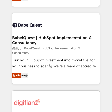
Welcome to our Profile! We help with: • CRM
nurturing sequences. - Cross-hub setup across
implementation, reports, workflows, and team
Marketing, Sales, Operations, and Service Hubs. -
training • CRM migration from Salesforce, Pipedrive,
Ongoing optimization, managed support, and
Dynamics and others • Technical projects including
scalable retainers. Let’s make HubSpot your most
custom API integrations • AI governance for
powerful growth engine. Built to convert, scale, and
HubSpot-centred operations A little about us: •
drive results.
Boutique 'Elite' team of 12 • 150+ clients across Sales
BabelQuest | HubSpot Implementation &
Consultancy
Hub, Marketing Hub, Service Hub, Data Hub and
CMS • ISO/IEC 27001:2022, ISO 9001:2015, and ISO
提供元：BabelQuest | HubSpot Implementation &
Consultancy
42001:2023 certified - the AI management standard •
Turn your HubSpot investment into rocket fuel for
GuardHub: our AI governance framework, built on
your business to soar 🚀 We’re a team of accredited
ISO 42001 Ready for the next step? Click the 👈
HubSpot experts ready to help you. We can
'𝗖𝗼𝗻𝘁𝗮𝗰𝘁 𝗯𝘂𝘀𝗶𝗻𝗲𝘀𝘀' button to get in touch (𝘸𝘦'𝘳𝘦
Elite
4.9
implement the platform into complex business
𝘴𝘶𝘱𝘦𝘳 𝘳𝘦𝘴𝘱𝘰𝘯𝘴𝘪𝘷𝘦)
environments, optimise what you've got and make
sure you can actually use it, build your website in
HubSpot or create an inbound marketing strategy
for you and execute it on HubSpot. We are on the
G-Cloud 14 CCS (Crown Commercial Service)