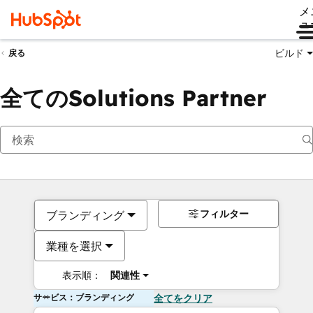
メ
ュ
ビルド
戻る
全てのSolutions Partner
フィルター
ブランディング
業種を選択
表示順：
関連性
サービス：ブランディング
全てをクリア