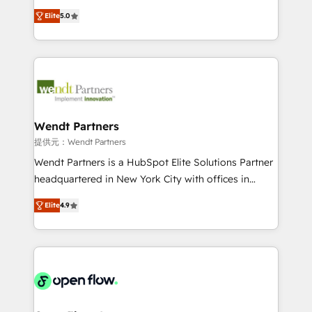
along with plenty of case studies.
HubSpot Experts: Onboarding, migrations,
Elite
5.0
automation, and training built for adoption. ⚡ Highly
Technical Execution: ERP, EMR and Custom
Integrations; complex builds delivered in weeks, not
months. 🤖 AI Consulting & Agents: AI-powered
workflows; automation agents; process optimization
inside HubSpot. 🏆 Industry Experience: 🏥
Healthcare: HIPAA implementations; secure data
Wendt Partners
workflows 💼 Financial Services: compliant
提供元：Wendt Partners
workflows; audit-ready reporting ⚖️ Legal: client
Wendt Partners is a HubSpot Elite Solutions Partner
intake; pipeline and document workflows 🛒 E-
headquartered in New York City with offices in
Commerce: Shopify, WooCommerce; lifecycle and
Toronto, London and Melbourne. As a global
revenue automation 🏢 Real Estate: deal pipelines;
Elite
4.9
HubSpot partner, we specialize in working with
portfolio and lifecycle management 🏭
sophisticated B2B companies to implement the
Manufacturing: ERP integrations; operational
HubSpot CRM platform across client organizations.
alignment 🛡️ Compliance & Data Considerations:
Our vertical market expertise includes
HIPAA-aware; CASL-compliant; GDPR-ready
industrial/manufacturing, professional services,
implementations where required 💡 Why 500+
architecture/engineering/construction (AEC),
Clients Choose Us: Elite Partner; technical, fast, and