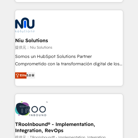
más de 6 años de experiencia, hemos liderado 100+
implementaciones conectando HubSpot con SAP,
ERPs, e-commerce, plataformas financieras,
WhatsApp y sistemas logísticos. Nuestro equipo
multicultural trabaja en español, inglés y portugués,
uniendo visión estratégica y excelencia técnica para
Niu Solutions
generar resultados medibles. Apoyamos a empresas
提供元：Niu Solutions
de construcción, educación, tecnología, retail, e-
Somos un HubSpot Solutions Partner
commerce, salud, financieras, seguros y servicios,
Comprometido con la transformación digital de los
ayudándolas a conectar sistemas, escalar equipos y
procesos comerciales de las empresas en
tomar decisiones basadas en datos. 🌎 Highlights:
Elite
5.0
Latinoamérica, con un enfoque en Marketing, Ventas
5+ años como partner HubSpot 100+
y Servicio al Cliente. Somos un equipo de trabajo
implementaciones en LATAM y EE. UU. Expertise en
multidisciplinario de alto rendimiento, con
integraciones vía API Top #7 HubSpot Partner
conocimiento y experiencia enfocado en: 1.
LATAM 2025 🏆 Impulsamos crecimiento con CRM +
Optimizar la eficiencia operativa de nuestros
IA en múltiples industrias. 👉 ¿Listo para transformar
clientes 2. Mejorar la experiencia del cliente 3.
tus procesos comerciales?
Asegurar resultados medibles Nos especializamos
TRooInbound® - Implementation,
Integration, RevOps
en bancos, seguros, e-commerce, Desarrolladores
Inmobiliarios y Empresas Distribuidoras de
提供元：TRooInbound® - Implementation, Integration,