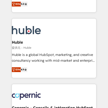
master it. As the creators of the Endless Customers
the rare Advanced "Custom Integrations"
Elite
5.0
System™ (the next evolution of They Ask, You
Accreditation, securely sync data across... 🔄 any
Answer), we’re the only HubSpot partner built
apps, in any direction. Stuck on your old CRM..?
entirely around coaching and training. That means
Migrate | seamlessly off your old CRM onto a clean
we don’t do the work for you; we help you build the
new HubSpot portal with Advanced Website and
skills, processes, and internal team you need to
CRM Migrations using our in-house "HubScrub" Tool.
attract the right buyers, close deals faster, and grow
without outside dependencies. You’ll learn how to: •
Huble
Set up, audit, and organize your HubSpot portal •
提供元：Huble
Get your sales team fully using HubSpot • Track
Huble is a global HubSpot, marketing, and creative
pipeline and revenue across the entire buyer journey
consultancy working with mid-market and enterprise
• Build an in-house marketing team that drives
businesses. We go beyond implementation, shaping
growth • Create content and videos that attract
Elite
4.9
the strategy, processes, and teams that turn
buyers • Use AI to scale smarter Our coaching-led
HubSpot into a genuine growth engine. Named
approach works best for companies that are done
HubSpot's Global Partner of the Year in 2024,
with outsourcing and ready to build something that
consistently ranked among their top 5 partners
lasts. So if you're ready to become the most trusted
worldwide, and with over 15 years in the ecosystem,
voice in your market, let’s talk.
Huble has built a track record that speaks for itself.
One company, one operating model, delivering
Copernic - Conseils & intégration HubSpot