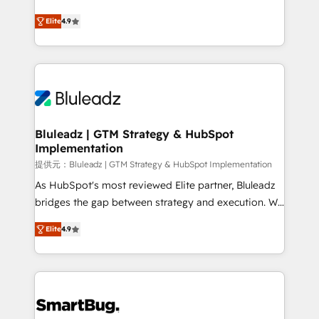
integrity. ➤ Implementation: Configure HubSpot to
ティブ・エージェンシーとして、HubSpot Eliteの実装
run your revenue process. Sales, marketing, and
Elite
4.9
力で顧客フロント業務を再設計します。 💡 100inc は何
service wired together. ➤ AI and Integrations: Layer
をする会社か？ HubSpotを共通基盤に、AIエージェン
Breeze AI, custom agents, and APIs to remove
トを組み込んだ顧客フロント業務（マーケティング・営
manual work. ➤ Ongoing Management: Monthly
業・CS）を組織全体で設計・実装する日本のAIネイテ
tune-ups, feature rollouts, adoption coaching. Buying
ィブ・エージェンシーです。事業部・グループ会社・部
HubSpot, switching to it, or reviving a stale portal?
門が分立する組織で、データと業務プロセスのサイロ化
We are built for the work.
を、CRMを軸とした全社共通基盤に再構築します。意
Bluleadz | GTM Strategy & HubSpot
Implementation
思決定者・PMO・現場担当者に並走します。 1️⃣
HubSpot導入・活用支援 顧客データの一元化から、
提供元：Bluleadz | GTM Strategy & HubSpot Implementation
GTMの見える化・自動化まで。全Hub統合運用、デー
As HubSpot's most reviewed Elite partner, Bluleadz
タ品質設計、グループ横断のCRM統合に対応します。
bridges the gap between strategy and execution. We
2️⃣ AIエージェント組織構築 営業・マーケティング業務
don't just "set up tools" — we install the GTM
Elite
4.9
の一部をAIが自律実行する組織への移行を設計・実装。
Operating System (GTM OS) to align your leadership
Breeze・Claude等をHubSpotと連携させ、役割定義・
and engineer a portal that drives predictable
運用ルール・成果指標まで含めて設計します。 3️⃣ 全社
revenue velocity. 🚀 GTM Strategy & Alignment
DX × AI推進のPMO伴走支援 複数部門をまたぐDX×AI変
Workshops & Sprints: Identify "Valleys of Death"
革を、構想から実装・定着までPMOとして主導。「設
stalling growth. Fix your ICP, Math, and Story to stop