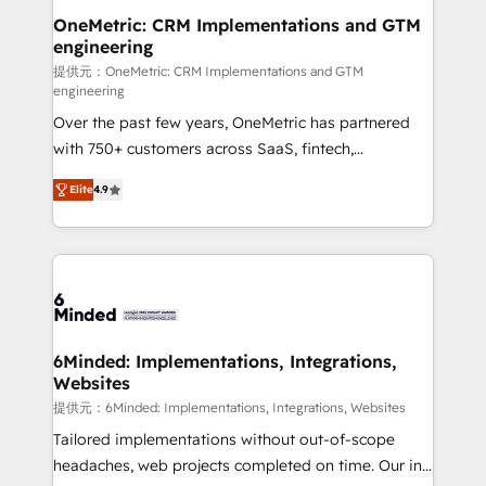
Reporting & Analytics · GTM Architecture · Sales &
OneMetric: CRM Implementations and GTM
engineering
Marketing Enablement If you’re ready to elevate
HubSpot from “just your CRM” to your growth
提供元：OneMetric: CRM Implementations and GTM
engineering
infrastructure—let’s talk.
Over the past few years, OneMetric has partnered
with 750+ customers across SaaS, fintech,
healthcare, real estate, and other industries. With
Elite
4.9
150+ HubSpot-certified experts, we deliver scalable
solutions to complex GTM and RevOps challenges.
Our Expertise 🔹 Onboarding & Implementation:
Accredited HubSpot Partner, ensuring smooth setup
tailored to your GTM motion. 🔹 Migrations: Move
from other CRMs to HubSpot without data loss or
downtime. 🔹 RevOps Strategy: Align teams,
6Minded: Implementations, Integrations,
Websites
processes, and data to drive revenue efficiency. 🔹
Integrations: Connect HubSpot with your tech stack
提供元：6Minded: Implementations, Integrations, Websites
for better adoption. 🔹 Custom Solutions: Build
Tailored implementations without out-of-scope
tailored apps, workflows, and configurations. We are
headaches, web projects completed on time. Our in-