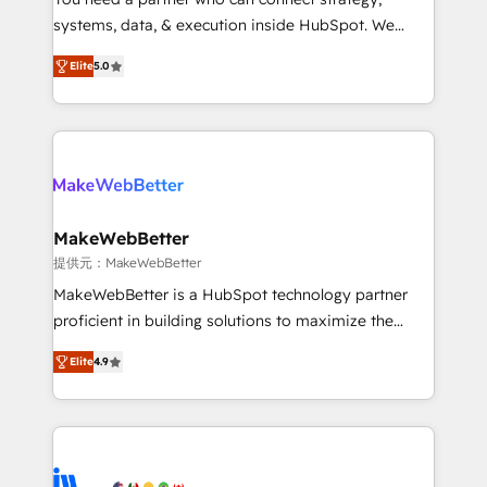
ensure long-term adoption with change-
systems, data, & execution inside HubSpot. We
management programs, and align marketing, sales,
bridge the gap where most agencies fall short by
and service to drive sustainable growth With 6 key
Elite
5.0
combining GTM strategy with technical execution to
HubSpot accreditations and experience across
solve the right problem with the right solution. As the
hundreds of organizations in dozens of industries,
only firm in the world to hold Elite Partner
there’s a good chance one of our globally integrated
Accreditations with both HubSpot and Clay, our
teams has worked with clients just like you Let’s
clients gain a unique advantage in CRM architecture,
explore whether S2 is the partner you’ve been
pipeline generation, data intelligence, and go-to-
looking for...and get your next big initiative moving!
market execution. Why B2B Businesses Choose RP: -
MakeWebBetter
Secure: Soc2 compliant 🛡️ - Pricing: Implementations
提供元：MakeWebBetter
starting at $1,5k 💵 - Speed: Launch in 14 days ⚡ -
MakeWebBetter is a HubSpot technology partner
Global: 75+ RPers across five continents 🌐 - Scale:
proficient in building solutions to maximize the
Largest organically grown & fastest tiering Elite
operational efficiency of HubSpot. The fastest-
HubSpot Partner 🪴 - Sales Hub: More
Elite
4.9
growing tech-enabler & facilitator, MakeWebBetter,
implementations than any other Partner 💻 -
hands you the blend of HubSpot expertise &
Migrations: We convert Salesforce addicts to
eminent solutions & integrations. Trust us to
HubSpot evangelists 🧡 Don't hire a marketing
streamline your HubSpot experience. 🚀HubSpot
agency for an Ops problem. Don't hire a technical
Elite Partners with 10+ years of HubSpot experience