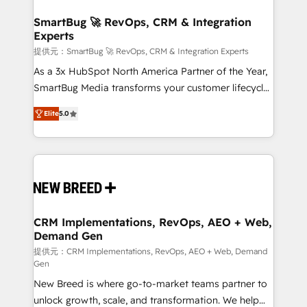
定の代行ではなく、設計の責任」を引き受け、部門横断
"accelerating a mess." ⚙️ Elite Engineering & AI
の統合・浸透・変革管理を実行します。 ▸ CMS戦略設
Scalable Architecture: Zero-technical-debt setup
SmartBug 🚀 RevOps, CRM & Integration
計・構築：リード獲得・CVR・SEOを前提にした情報設
Experts
across all Hubs, validated by our 7 HubSpot
計・導線設計・テンプレート設計をContent Hubで一体
Accreditations. AI-Powered RevOps: Breeze AI,
提供元：SmartBug 🚀 RevOps, CRM & Integration Experts
提供。 ▸ 既存CRM・MAからの移行支援：Salesforce・
custom AI agents, and high-integrity migrations for
As a 3x HubSpot North America Partner of the Year,
Marketo・Pardot等からの移行、カスタム設計、履歴
total reporting clarity. Security & Compliance: SOC 2
SmartBug Media transforms your customer lifecycle
データ移行と活用設計まで。 ▸ AEO対応：ChatGPT・
Type I and HIPAA attested for enterprise-grade data
into a revenue engine. Our unified ecosystem
Perplexity等のAI検索からの流入・引用を前提にコンテ
Elite
5.0
security. 🏆 Why Bluleadz? GTM OS Partner | 16+
includes specialized divisions Globalia (AI &
ンツとサイト構造を最適化。 🏆 なぜ100incを選ぶの
Years Experience | 1,000+ Five-Star Reviews
Software) and Point Success Media (Paid Media),
か？ ✓ HubSpot Eliteパートナー認定 ✓ HubSpotアワ
making this the official home for all three brands. 🔄
ード受賞・HUGリーダー ✓ ISO27001:2022 /
Implementation & Integration - Seamless migrations
ISO9001:2015 取得 ✓ 400社以上の導入実績 ✓
and system integrations powered by Globalia’s
HubSpot大百科 出版 CRM・AI活用に関するご相談、現
technical development team. - 19 HubSpot-certified
状整理の壁打ちなど、構想段階からお気軽にお問い合わ
trainers to drive platform adoption. 📈 Revenue
CRM Implementations, RevOps, AEO + Web,
せください。
Demand Gen
Generation - Full-funnel marketing and high-
performance advertising via Point Success Media. -
提供元：CRM Implementations, RevOps, AEO + Web, Demand
Gen
Expert deployment of Breeze AI and custom agents
New Breed is where go-to-market teams partner to
to automate growth. 🏆 Elite Excellence - 8 platform
unlock growth, scale, and transformation. We help
accreditations and deep HIPAA-compliance