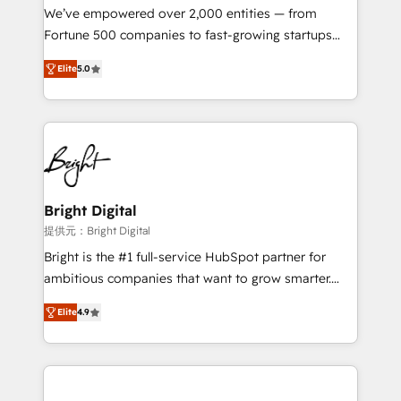
Marketing Enablement HubSpot Impact Award 🏆
We’ve empowered over 2,000 entities — from
2018 Website Design HubSpot Impact Award 🏆2017
Fortune 500 companies to fast-growing startups
Website Design HubSpot Impact Award 🏆2016
and nonprofits — to streamline operations, scale
Growth-Driven Design Agency of the Year 🏆2016
Elite
5.0
revenue, and unlock the full potential of HubSpot.
Sales Enablement HubSpot Impact Award 🏆2015
With deep technical and industry expertise, we fuse
Growth-Driven Design Agency of the Year 🏆2015
automation, integration, and AI innovation to deliver
Became the 5th Agency to reach Diamond 🏆2014
lasting impact. We specialize in: • Turnkey and end-
HubSpot COS Performance Award 🏆2014 HubSpot
to-end HubSpot implementations • Onboarding for
COS Design Award 🏆2013 HubSpot Marketplace
Sales, Service, Marketing & Content Hubs • AI voice
Provider of the Year 🏆2011 Became a HubSpot
and chat agents, predictive automation, and smart
Bright Digital
Partner 📆Founded in 1997
workflows • Salesforce + HubSpot integration •
提供元：Bright Digital
RevOps and AI-driven sales enablement • Website
Bright is the #1 full-service HubSpot partner for
design and CMS development • ERP integration: SAP,
ambitious companies that want to grow smarter.
NetSuite, Microsoft Dynamics, … • Data cleansing
From HubSpot onboarding, to training, from
and CRM migration from any platform •
Elite
4.9
developing a new website to lead generation and
Client/member portals built on HubSpot • Custom
digital marketing; we do it all (and with great
and complex integrations: SAM.gov, GovWin,
results)! In short, our services include: - HubSpot
QuickBooks, PandaDoc, ClickUp, Shopify, Mapsly,
consultancy: onboarding, training, data migration -
WooCommerce, BuilderTrend, and more Experience