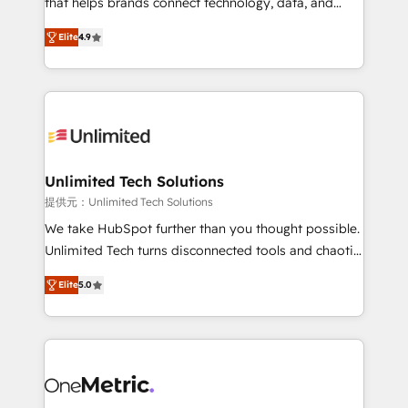
that helps brands connect technology, data, and
optimize the revenue lifecycle—lead generation to
creativity to achieve measurable results. Founded in
Elite
4.9
retention—by refining processes and eliminating
Barcelona and operating across Spain, LATAM, and
inefficiencies. Using HubSpot tools and data-driven
the UK, we support global companies in building
strategies, we create scalable solutions that
smarter marketing, sales, and customer success
maximize profitability and adapt to your goals.
strategies. As the only HubSpot Elite Partner in
Iberia (Spain & Portugal), we combine human insight
with intelligent automation to drive sustainable
growth. Our multidisciplinary team designs solutions
Unlimited Tech Solutions
that simplify complexity, boost performance, and
提供元：Unlimited Tech Solutions
turn innovation into real impact. 🌍 Highlights •
We take HubSpot further than you thought possible.
HubSpot Partner since 2012 • 2022 EMEA Impact
Unlimited Tech turns disconnected tools and chaotic
Award: Best Integration • 150+ successful HubSpot
processes into a seamless, high-performing revenue
projects • Clients in 30+ industries • Proprietary
Elite
5.0
engine. We combine RevOps strategy with deep
technology for integrations • Multilingual team:
technical execution to help teams scale faster—with
English, Spanish, Portuguese & Italian 👉 Grow
cleaner data, smarter automation, and more
smarter with AI and HubSpot.
predictable revenue. Specialties: · HubSpot
Implementation & Migration · Native & Custom
Integrations · Custom Development · CPQ & FSM ·