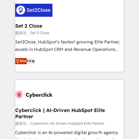
toma de 1 a 3 semanas por caso, abordamos varios
en paralelo cuando tiene sentido, y siempre
confirmamos resultados antes de seguir avanzando.
Empiezas a ver resultados antes de que termine el
Set 2 Close
mes. 🏆 HubSpot Partner of the Year 2022, máximo
提供元：Set 2 Close
reconocimiento del ecosistema. Elite Solutions
Set2Close, HubSpot’s fastest-growing Elite Partner,
Partner, el nivel más alto. +700 clientes
excels in HubSpot CRM and Revenue Operations
implementados en LATAM, Marcas como Hyatt,
(RevOps) services to boost B2B sales and growth.
Hospital ABC, Hogares Unión, Yves Rocher,
Elite
5.0
As a top HubSpot Elite Partner, we specialize in
MacStore, Café Britt, Bella Piel, confiaron en
custom HubSpot CRM solutions. Our experts design,
nosotros para impulsar la eficiencia de sus procesos
implement, and optimize systems to enhance user
en HubSpot. No necesitas tener todas las
experience, functionality, and adoption across sales,
respuestas para empezar. Te ayudamos a identificar
marketing, and service teams. From setup to
el primer caso de uso que más impacto te dará.
refinement, we streamline workflows, improve lead
Solo continúas si ves valor real en los primeros 14
management, and speed up deal closures. With 500+
Cyberclick | AI-Driven HubSpot Elite
días.
Partner
projects completed, our Agile approach ensures your
HubSpot CRM drives measurable results. Our
提供元：Cyberclick | AI-Driven HubSpot Elite Partner
RevOps services align your sales, marketing, and
Cyberclick is an AI-powered digital growth agency
customer success teams for peak performance. We