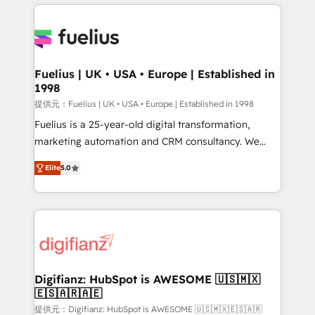
sure you can actually use it, build your website in
HubSpot or create an inbound marketing strategy
for you and execute it on HubSpot. We are on the
G-Cloud 14 CCS (Crown Commercial Service)
framework, meaning we've been accredited by
Fuelius | UK • USA • Europe | Established in
1998
HubSpot and vetted by the CCS, which means we
can support public sector companies as well the
提供元：Fuelius | UK • USA • Europe | Established in 1998
other ones listed in our profile. Our services: -
Fuelius is a 25-year-old digital transformation,
HubSpot implementation - HubSpot CMS website
marketing automation and CRM consultancy. We
build We can do lots of things. But everything we do
enable mid-market and enterprise clients to
Elite
5.0
is there for you to: - Grow revenue, and run your
maximise their return from digital and fuel their
business more efficiently - Build stronger
growth. We modernise platforms, streamline
relationships with customers - Make better
operations that are causing inefficiencies, improve
decisions with data - Find a new voice and reach
customer experiences, integrate systems, and
more people - Get the most out of your HubSpot
supercharge revenue operations Key services: • CRM
investment
Implementation • Systems Integration • Digital
Transformation / Web Development • RevOps &
Digifianz: HubSpot is AWESOME 🇺🇸🇲🇽
🇪🇸🇦🇷🇦🇪
Sales Consulting • Marketing Automation What
makes us different? 🚀 Top 0.5% of global HubSpot
提供元：Digifianz: HubSpot is AWESOME 🇺🇸🇲🇽🇪🇸🇦🇷