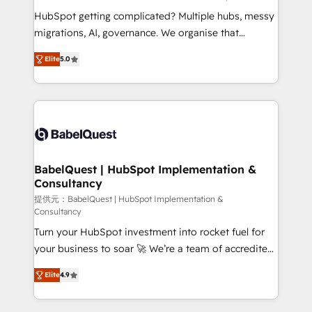
across ChatGPT, Claude, Perplexity, Gemini and
HubSpot getting complicated? Multiple hubs, messy
Google AI Overviews. HubSpot Impact Award -
migrations, AI, governance. We organise that
Customer First HubSpot Impact Award - Integrations
complexity, so your team can put HubSpot to work...
Innovation HubSpot Impact Award - Platform
Elite
5.0
Welcome to our Profile! We help with: • CRM
Migration Excellence HubSpot Impact Award -
implementation, reports, workflows, and team
Platform Excellence 40+ full-time HubSpot
training • CRM migration from Salesforce, Pipedrive,
professionals. 100s of certifications and
Dynamics and others • Technical projects including
accreditations with HubSpot.
custom API integrations • AI governance for
HubSpot-centred operations A little about us: •
Boutique 'Elite' team of 12 • 150+ clients across Sales
BabelQuest | HubSpot Implementation &
Consultancy
Hub, Marketing Hub, Service Hub, Data Hub and
CMS • ISO/IEC 27001:2022, ISO 9001:2015, and ISO
提供元：BabelQuest | HubSpot Implementation &
Consultancy
42001:2023 certified - the AI management standard •
Turn your HubSpot investment into rocket fuel for
GuardHub: our AI governance framework, built on
your business to soar 🚀 We’re a team of accredited
ISO 42001 Ready for the next step? Click the 👈
HubSpot experts ready to help you. We can
'𝗖𝗼𝗻𝘁𝗮𝗰𝘁 𝗯𝘂𝘀𝗶𝗻𝗲𝘀𝘀' button to get in touch (𝘸𝘦'𝘳𝘦
Elite
4.9
implement the platform into complex business
𝘴𝘶𝘱𝘦𝘳 𝘳𝘦𝘴𝘱𝘰𝘯𝘴𝘪𝘷𝘦)
environments, optimise what you've got and make