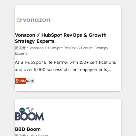
votre projet HubSpot, contactez notre équipe pour
l'international, nous travaillons avec des ETI
un échange dédié.
ambitieuses, des grands groupes voulant aller au-
delà d’une simple transformation digitale et des
startups florissantes. Nos 3 grandes expertises sont :
➤ L’intégration de CRM et de méthodologie RevOps
Vonazon ⚡ HubSpot RevOps & Growth
Strategy Experts
pour aligner les équipes marketing, commerciales et
support client (data migration, synchronisation API,
提供元：Vonazon ⚡ HubSpot RevOps & Growth Strategy
Experts
audit et maintenance) ➤ La création de sites internet
As a HubSpot Elite Partner with 150+ certifications
de conversion qui transforment les visiteurs en
and over 5,000 successful client engagements,
opportunités d'affaires ➤ La mise en place de
Vonazon turns marketing complexity into
stratégies d'acquisition marketing (SEO, SEA,
Elite
5.0
measurable, scalable growth. From onboarding to
inbound, automatisation marketing, ABM, IA,
enterprise-grade campaigns, our in-house team
emailing) Informations clés : - 10 ans d'expérience -
builds scalable strategies that drive long-term
100+ intégrations CRM HubSpot réussies - 40
revenue. ⚙️ HubSpot Integration & Optimization •
experts conseil - 150 certifications HubSpot
Seamless CRM, CMS, and automation setup •
cumulées
Complex platform migrations and data cleanups •
Custom APIs and third-party integrations 📈 End-to-
BBD Boom
End Revenue Acceleration • Lifecycle marketing and
提供元：BBD Boom