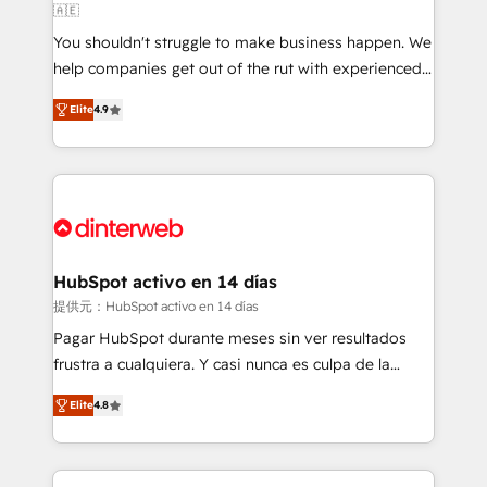
🇦🇪
agencies ⚙️ The strongest technical ability and
You shouldn't struggle to make business happen. We
integration capabilities 💼 Consultative, long-term
help companies get out of the rut with experienced,
partners who will embed ourselves into your
process-oriented teams implementing HubSpot
business, processes and systems 🏢 We specialise in
Elite
4.9
Marketing, Sales, Service, CMS and Operations Hub,
working with mid-market and enterprise
so selling and actually engaging with your customers
organisations, global organisations and those with
feels easy and pain-free. We are a top ranked
complex use cases 🏆 CRM Implementation,
HubSpot Elite Partner, winner of Rookie of the Year
Platform Enablement, Custom Integration and
and Customer First Awards, 4.9/5 rating in HubSpot
Onboarding Accredited 🔐 ISO27001 & ISO9001
Reviews and 4.9/5 rating in Clutch Reviews. Digifianz
Certified
helps the following industries: logistics & 3PL, home
HubSpot activo en 14 días
improvement & construction, branding and
提供元：HubSpot activo en 14 días
commercialization, real estate, health, education,
Pagar HubSpot durante meses sin ver resultados
SaaS, Software Dev & IT and consulting, make the
frustra a cualquiera. Y casi nunca es culpa de la
most out of their HubSpot experience operating in
herramienta: es del enfoque con el que se
the United States, EU, UAE, Mexico and Latin
Elite
4.8
implementó. Trabajamos con un catálogo de +80
America. From casual user to super fan: make
casos de uso: cada uno resuelve un problema
HubSpot an experience you LOVE!
concreto de tu operación en HubSpot. La entrega