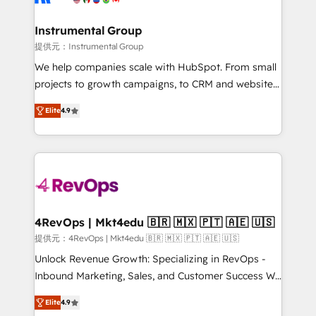
agency for a growth problem. Hire a partner built to
🤝HubSpot Premier Integration partner 🤝Google
solve both.
Premier Partner 2023 🌟5 HubSpot Accreditations 🌟
Instrumental Group
Won HubSpot Theme Challenge 2021 🌟INBOUND’19
提供元：Instrumental Group
HubSpot Rising Star Why us? Harnessing the full
We help companies scale with HubSpot. From small
potential of the powerful HubSpot CRM. ✔️A team of
projects to growth campaigns, to CRM and websites.
HubSpot experts backed by over 10+ years of
Hire an agency that's experienced in every inch of
HubSpot experience ✔️Flexible pricing models —
Elite
4.9
HubSpot and willing to work hand-in-hand with your
Hourly-fee (assigned one Dedicated HubSpot
team to simplify the complex and build a better
Admin); Monthly-fee (HubSpot Admin + Project
experience for your team and customers.
Manager); and Fixed Project Cost (as per
requirement). ✔️Helped over 25,000+ customers so
far with our HubSpot solutions. ✔️Bespoke apps &
on-demand bundle services. Connect with us today!
4RevOps | Mkt4edu 🇧🇷 🇲🇽 🇵🇹 🇦🇪 🇺🇸
提供元：4RevOps | Mkt4edu 🇧🇷 🇲🇽 🇵🇹 🇦🇪 🇺🇸
Unlock Revenue Growth: Specializing in RevOps -
Inbound Marketing, Sales, and Customer Success We
specialize in driving revenue growth for companies
Elite
4.9
across industries through tailored marketing, sales,