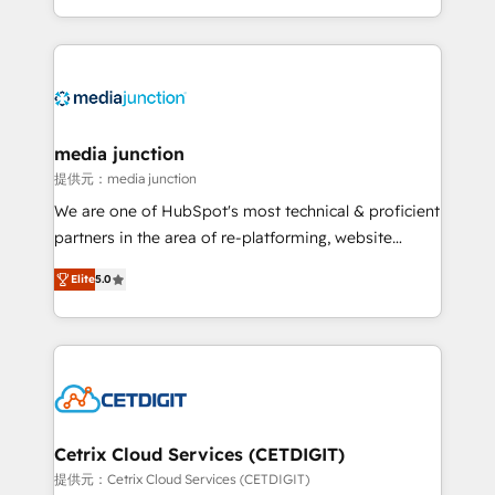
and customer success strategies, utilizing RevOps
methodologies. As Latin America's largest HubSpot
partner and a global leader in education market, we
offer unparalleled insights. Operating in five
countries—Brazil, UAE (Abu Dhabi/Dubai/Sharjah),
Mexico, USA, and Portugal—we've executed over a
media junction
hundred successful operations. Our approach,
提供元：media junction
rooted in RevOps principles, integrates analysis,
We are one of HubSpot's most technical & proficient
training, planning, and qualification. Leveraging
partners in the area of re-platforming, website
technology, data analytics, CRM optimization, and
design & development. We specialize in multi-hub
inbound marketing tactics, we focus on
Elite
5.0
implementations for mid-market & enterprise
understanding, nurturing, and converting leads.
companies. We are woman-owned, powered by
Partner with us to unlock your business's full
coffee, and we ❤️ dogs. We produce award-winning
potential and achieve sustained growth in today's
work for our clients. 🏆2023 Technical Expertise
competitive market.
Impact Award 🏆2022 Technical Expertise Impact
Award 🏆2022 Platform Migration Excellence Impact
Award 🏆2020 Elite Solutions Partner 🏆2019
Cetrix Cloud Services (CETDIGIT)
Integrations HubSpot Impact Award 🏆2019
提供元：Cetrix Cloud Services (CETDIGIT)