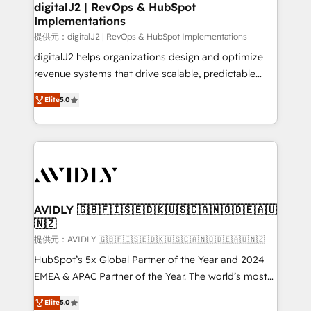
digitalJ2 | RevOps & HubSpot
Implementations
提供元：digitalJ2 | RevOps & HubSpot Implementations
digitalJ2 helps organizations design and optimize
revenue systems that drive scalable, predictable
growth. As a triple-accredited HubSpot Solutions
Elite
5.0
Partner, we specialize in both strategic RevOps
planning and hands-on technical execution - building
the operational foundation companies need to
thrive. Industries we specialize in: - Manufacturing -
Healthcare - Financial Services - Managed IT (MSP) -
Franchises - Professional Services - And more! How
we help: ✔️ Full HubSpot implementations and portal
AVIDLY 🇬🇧🇫🇮🇸🇪🇩🇰🇺🇸🇨🇦🇳🇴🇩🇪🇦🇺
🇳🇿
optimization ✔️ Data migrations, CRM architecture,
and reporting foundations ✔️ Custom integrations
提供元：AVIDLY 🇬🇧🇫🇮🇸🇪🇩🇰🇺🇸🇨🇦🇳🇴🇩🇪🇦🇺🇳🇿
and workflow automation ✔️ User adoption
HubSpot’s 5x Global Partner of the Year and 2024
programs, training, and enablement Through project-
EMEA & APAC Partner of the Year. The world’s most
based engagements and ongoing RevOps
experienced and fully accredited HubSpot Solutions
Elite
5.0
partnerships, we guide organizations through the
Partner. 🚀 With 2,750+ HubSpot projects delivered