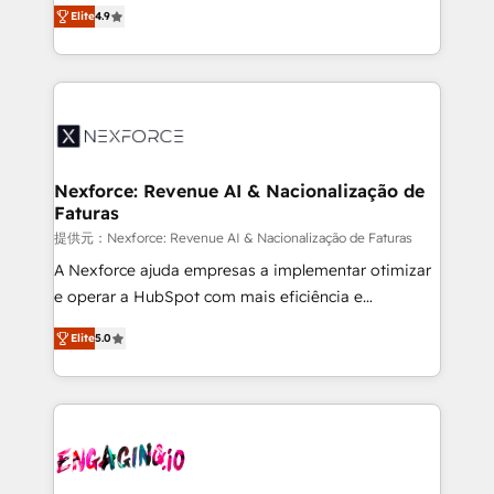
no tienen un problema de herramientas. Tienen un
certifications and accreditations, we deliver both the
Elite
4.9
problema de orden. Equipos desalineados, datos
technical know-how and strategic guidance you
dispersos y procesos que dependen de personas
need to succeed.
clave — no de sistemas. Eso frena el crecimiento,
aunque tengas buena tecnología y ganas de escalar.
⚙️ Grows ordena los procesos comerciales, alinea
marketing, ventas y servicio, e implementa HubSpot
de forma que genera resultados reales desde las
Nexforce: Revenue AI & Nacionalização de
Faturas
primeras semanas — no meses. 🤝 No entregamos
proyectos y nos vamos. Nos quedamos como
提供元：Nexforce: Revenue AI & Nacionalização de Faturas
socios estratégicos, ayudando a sostener y escalar
A Nexforce ajuda empresas a implementar otimizar
lo que construimos juntos. Porque crecer sin orden
e operar a HubSpot com mais eficiência e
no es crecer — es solo moverse rápido. 🌎
previsibilidade de receita. Combinamos Revenue
Elite
5.0
Operamos en Colombia, Perú, México, Ecuador,
Operations (RevOps) e Inteligência Artificial para
Chile, Panamá, Bolivia, Argentina y República
estruturar processos integrar sistemas organizar
Dominicana — con experiencia real en educación,
dados e automatizar operações. O objetivo é
retail, salud, banca, bienes raíces, construcción y
transformar a HubSpot em um verdadeiro sistema
B2B. ✅ Crece con orden. Crece con Grows.
operacional de receita conectando equipes
tecnologia e dados em uma operação integrada.