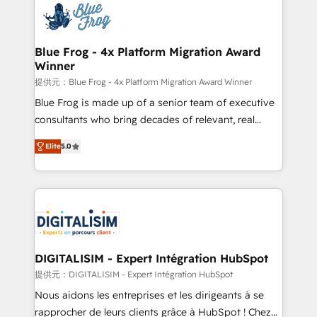
team of 25+ experts Contact us today to help you
Implementation partner, we provide expertise to
get more from your investment in HubSpot.
drive your business forward. Since 2015 we are fully
www.bbdboom.com
dedicated to HubSpot and with an experienced
Blue Frog - 4x Platform Migration Award
Winner
team (50+), we work with reputable companies in
B2B sectors such as manufacturing, SaaS and
提供元：Blue Frog - 4x Platform Migration Award Winner
business services. We prepare a customized
Blue Frog is made up of a senior team of executive
business case that demonstrates the value and
consultants who bring decades of relevant, real
impact of your digital transformation, including a
world experience to our client engagements. "Blue
Elite
5.0
detailed financial rationale with a focus on ROI and
Frog is a top, trusted partner in HubSpot's
TCO. As a trusted extension of your team, we
ecosystem for a reason. Their team brings over a
believe in the power of partnership. Together, we
decade of experience to the table, along with deep
embark on a transformational journey that sets your
knowledge of the HubSpot platform and strategies
business up for long-term success. Unlock your
for driving growth. They are committed to helping
business. If not now, when?
our customers grow and finding solutions that fit
their unique business needs. We are thrilled to have
DIGITALISIM - Expert Intégration HubSpot
Blue Frog in the HubSpot ecosystem leading the
提供元：DIGITALISIM - Expert Intégration HubSpot
way for customers!" - Yamini Rangan, CEO of
Nous aidons les entreprises et les dirigeants à se
HubSpot “Our experience with the team at Blue Frog
rapprocher de leurs clients grâce à HubSpot ! Chez