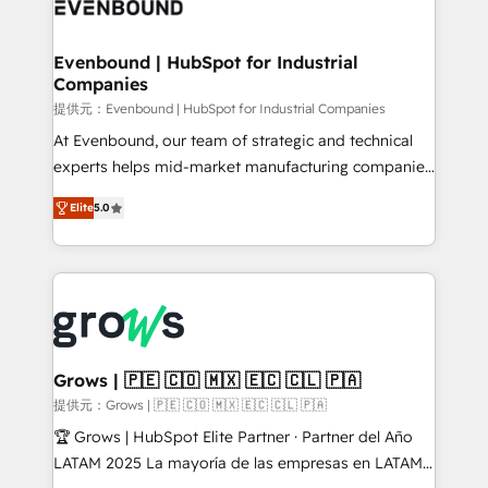
Own back-end developers - Complex data
move beyond spreadsheets into unified systems
migrations (e.g. Salesforce, MS Dynamics, Perfect
that drive real business results.
View, SuperOffice) - Custom integrations (e.g. MS
Evenbound | HubSpot for Industrial
Companies
Business Central, Navision, AX, SAP, Exact, AFAS) We
focus on growing B2B companies in the SME sector
提供元：Evenbound | HubSpot for Industrial Companies
such as manufacturing, SaaS, business services and
At Evenbound, our team of strategic and technical
wholesaler companies. As an experienced HubSpot
experts helps mid-market manufacturing companies
partner, we know how important user adoption is.
achieve real growth. We specialize in delivering
Elite
5.0
That's why we have developed a step-by-step
tailored solutions that drive results by leveraging
implementation process that focuses on user
HubSpot’s platform and data to fuel success.
adoption. We’re experts on connecting data,
Technical Solutions: - HubSpot Technical Consulting -
technology and people with each other. Together we
HubSpot CRM Implementation - HubSpot
strive for optimal customer processes and
Onboarding - Data Migration & Integrations -
experiences. Systony – We believe you can grow!
Technical Audit & Optimization Strategic Solutions: -
Revenue Operations - Inbound Marketing -
Grows | 🇵🇪 🇨🇴 🇲🇽 🇪🇨 🇨🇱 🇵🇦
Outbound Marketing - HubSpot CMS Website
提供元：Grows | 🇵🇪 🇨🇴 🇲🇽 🇪🇨 🇨🇱 🇵🇦
Design & Development We empower our clients to
🏆 Grows | HubSpot Elite Partner · Partner del Año
reach their full potential by providing transparent,
LATAM 2025 La mayoría de las empresas en LATAM
relationship-driven support. With over 300 HubSpot