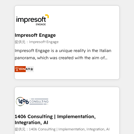
and systems (such as ERP and e-commerce
platforms) with HubSpot, driving efficiency and
results. 🎯 We present a solution-centric approach
and we're focused on HubSpot. We work with some
of HubSpot's most important customers to generate
Impresoft Engage
value from the platform in the long term. 🤖 We have
提供元：Impresoft Engage
worked 400+ HubSpot customers across industries
Impresoft Engage is a unique reality in the Italian
but specialise in the more complex projects where
panorama, which was created with the aim of
data migration, AI, and systems integrations
putting Customer Experience at the center by
represent key aspects of the project's success.
Elite
4.9
creating digital environments capable of integrating
people, processes and data. We offer the best
digital solutions on the market, ranging from CRM
processes and technologies to digital strategy, from
marketing automation to online and offline sales
processes through Customer Service Management,
allowing companies to optimize processes and meet
1406 Consulting | Implementation,
Integration, AI
the needs of the customer. We are part of Impresoft
Group, a group of specialized and complementary
提供元：1406 Consulting | Implementation, Integration, AI