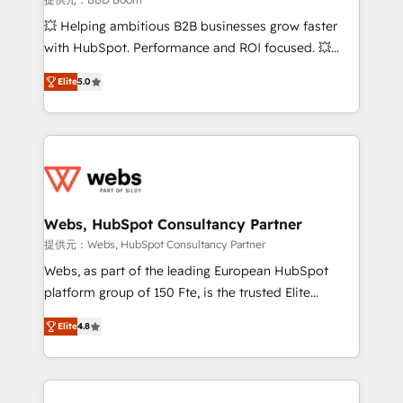
pipeline growth programs • Sales enablement tools
💥 Helping ambitious B2B businesses grow faster
and CRM optimization • Retention strategies with
with HubSpot. Performance and ROI focused. 💥
customer journey mapping 🏅 Elite-Level HubSpot
BBD Boom is the HubSpot partner that can help you
Execution • 750+ onboardings and 2,000+
Elite
5.0
to HubSpot Better. We work with your teams to
implementations • Deep expertise across marketing,
solve all your HubSpot challenges and improve user
sales, and service hubs • Built-in flexibility for
adoption, sales process and marketing results.
startups to global brands
Services 📚 Onboarding your team to HubSpot for
the first time 🔧 Designing and optimising your
HubSpot set-up for better results 🌐 Website design
and build using HubSpot 🔌 Integrating HubSpot
Webs, HubSpot Consultancy Partner
with other systems 🎓 Training your teams to be
提供元：Webs, HubSpot Consultancy Partner
HubSpot pros 📊 Lead generation services using
Webs, as part of the leading European HubSpot
HubSpot Why us? - SIX HubSpot Accreditations -
platform group of 150 Fte, is the trusted Elite
awarded by HubSpot after a rigorous process for
HubSpot CRM Partner offering you a roadmap on
CRM, Solutions Architecture, Onboarding , Data
Elite
4.8
maximizing EBITDA and achieving Commercial
Migration, Custom Integration & Platform
Excellence. With our targeted processes, we
Enablement -Onboarded over 500 businesses to
strengthen your digital transformation and minimize
HubSpot -Top 1% of partners worldwide -In-house
costs. As HubSpot's Advanced Accredited CRM