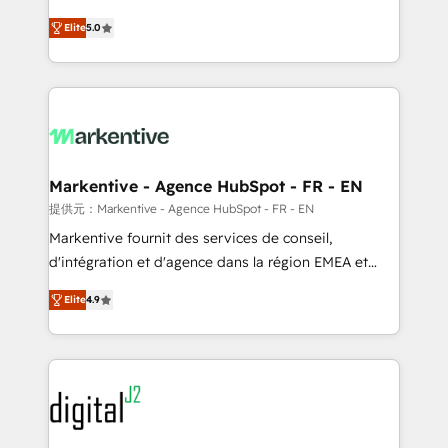
companies activate HubSpot’s AI-powered
expertise. - A team of 250+ experts dedicated to
Elite
5.0
customer platform and operationalize HubSpot’s
your resilient growth.
Loop Marketing framework through expert-led
services, smart agents, and purpose-built apps,
tailored to your business. Together, we unlock
results, fast. ⚙️CRM & RevOps: Align all Hubs to your
buyer journey for clean data, scalability, & reporting.
🎯Demand Gen & ABM: Drive pipeline with inbound,
Markentive - Agence HubSpot - FR - EN
ABM, AEO, SEO, & paid media. 👩‍💻Web Design:
提供元：Markentive - Agence HubSpot - FR - EN
Build high-performing websites with UX, messaging,
Markentive fournit des services de conseil,
& conversion strategy that drive results. 🤖AI
d'intégration et d'agence dans la région EMEA et
Strategy: Activate Breeze Agents, configure HubSpot
North America. Avec plus de 115 experts en
AI, & maximize AEO with tailored AI services. 🧩
Elite
4.9
marketing automation, Growth, Revops, CRM et
Integrations: Extend HubSpot with custom
webdesign. Markentive is both a consulting firm, a
integrations, hosting, & maintenance.
digital agency and an integrator. With over 115
experts in marketing automation, growth, revops,
CRM and webdesign (We focus on EMEA - USA
customers).