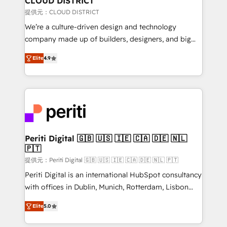
CLOUD DISTRICT
creativity. Our multicultural team works in Spanish,
提供元：CLOUD DISTRICT
Portuguese, and English to design scalable strategies
We’re a culture-driven design and technology
that drive measurable growth. 🌎 Highlights: • 10+
company made up of builders, designers, and big
years as a HubSpot partner. • 2023 Impact Awards:
thinkers. We blend strategy, design, and
Platform Migration Excellence. • Top 3 Partner of the
Elite
4.9
development—always fueled by curiosity—to turn
Year LATAM 2022, 2023, 2024, 2025. • Partner of the
ideas, opportunities, and challenges into meaningful
Year 2024. • Organizer of Aliados.ai (AI, marketing &
experiences. To us, technology is more than just
tech global congress). 👉 Ready to scale your
code; it’s about creating things that are useful, cool,
business with HubSpot? Let Cebra’s experts help
and—most importantly—simple. That’s why we lean
you grow faster, smarter, and with impact.
into bold ideas and shape them into thoughtful
products and strategies that actually make a
Periti Digital 🇬🇧 🇺🇸 🇮🇪 🇨🇦 🇩🇪 🇳🇱
🇵🇹
difference.
提供元：Periti Digital 🇬🇧 🇺🇸 🇮🇪 🇨🇦 🇩🇪 🇳🇱 🇵🇹
Periti Digital is an international HubSpot consultancy
with offices in Dublin, Munich, Rotterdam, Lisbon
and New York. 🔎 We are focused on enhancing
Elite
5.0
revenue-generation strategies for clients through
complete integration of core business processes