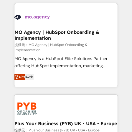
certifications, we are part of the most certified
extensive HubSpot, sales, marketing, service and
Canadian agencies, and we both hold Onboarding
integrations expertise to lead your team on their
Accreditations. Based in Canada (coast to coast), our
HubSpot journey, design and implement your
services are offered in both English & French.
processes and skilfully bring your revenue
infrastructure to life. Our collaborative approach
MO Agency | HubSpot Onboarding &
Implementation
keeps you in control whilst we plan and support the
route to your revenue goals. We have successfully
提供元：MO Agency | HubSpot Onboarding &
Implementation
supported over 500 organisations with HubSpot
MO Agency is a HubSpot Elite Solutions Partner
implementation, optimisation, training, and
offering HubSpot implementation, marketing
adoption assurance. Our tried and tested Roadmap
automation, CRM and RevOps consulting, B2B SEO,
methodology will ensure that you receive the best
Elite
5.0
paid media, content marketing, AEO and GEO (AI
deployment experience possible. Whether you are
search optimisation), and HubSpot Content Hub and
new to HubSpot or seeking to turn around a poor
WordPress development. We work with enterprise
install, our team have the change management
and growth-led companies across technology,
expertise to deliver the solutions you need.
professional services, financial services and
industrial sectors. Offices in Johannesburg, Cape
Town, Dubai & London. 500+ HubSpot CRM
Plus Your Business (PYB) UK • USA • Europe
implementations delivered. AI visibility coverage
提供元：Plus Your Business (PYB) UK • USA • Europe