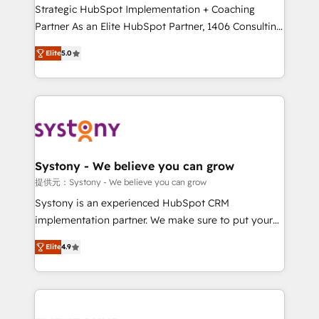
companies that divide their offer into 4
Strategic HubSpot Implementation + Coaching
Competence Centers: Smart Manufacturing,
Partner As an Elite HubSpot Partner, 1406 Consulting
Customer First, Enabling Technologies & Security.
helps mid-market revenue teams transform how
Elite
5.0
The synergies generated by these integrations,
they sell, market, and serve. We don't just build your
together with the combination of talents, skills,
HubSpot—we teach your team to own it, then stay
solutions and services, have allowed the group to
to help you keep winning. What We Do ⚙️ CRM
build an unrivaled offering portfolio on the market
Implementations across Marketing, Sales, Service,
to accompany companies on their digital
Data & Content 📈 Sales & Marketing Alignment +
transformation journey.
Revenue Team Enablement 🤖 Breeze AI & Custom
Agent Creation 🔄 Custom Integrations & Data
Systony - We believe you can grow
Migration Why 1406 We become part of your team.
提供元：Systony - We believe you can grow
Your team learns while we build. We fix what others
Systony is an experienced HubSpot CRM
broke. Built for mid-market reality—practical
implementation partner. We make sure to put your
solutions that work with your actual headcount and
organization's needs and goals first and think along
constraints. By the Numbers 🏆 Top 1% of all
Elite
4.9
with your organization. We are only satisfied once
HubSpot partners 🔄 Top 5% globally in client
you are too. Why Systony? - 20+ years of
retention 📅 8+ years of consistent results since 2017
experience with CRM, Marketing, Sales & Service
Who We Serve Revenue teams, marketing leaders,
implementations - 500+ successful onboardings -
and sales ops at mid-market companies ready to