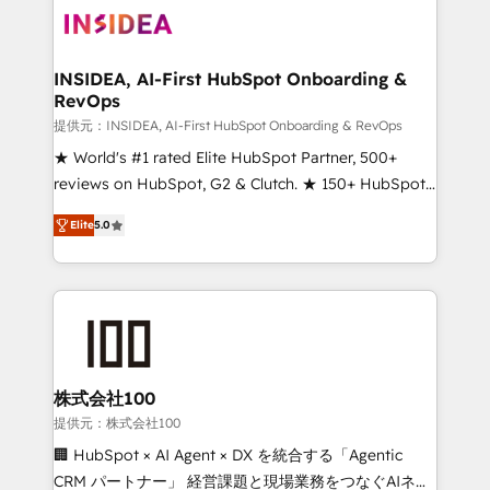
INSIDEA, AI-First HubSpot Onboarding &
RevOps
提供元：INSIDEA, AI-First HubSpot Onboarding & RevOps
★ World's #1 rated Elite HubSpot Partner, 500+
reviews on HubSpot, G2 & Clutch. ★ 150+ HubSpot
Certified Experts & Trainers across the team ★
Elite
5.0
1,500+ implementations across five continents ★ AI-
First, RevOps-led, Onboarding obsessed ★
Company of the Year 2024/25 INSIDEA helps
growing companies turn HubSpot into a revenue
engine. We onboard your team, migrate your data,
and build AI-powered workflows that drive adoption
from week one, in your time zone. What we do ➤
株式会社100
Onboarding: Live in weeks, with workflows built
提供元：株式会社100
around your business, not a template. ➤ Migration:
🏢 HubSpot × AI Agent × DX を統合する「Agentic
Move from any legacy CRM. Zero downtime, full data
CRM パートナー」 経営課題と現場業務をつなぐAIネイ