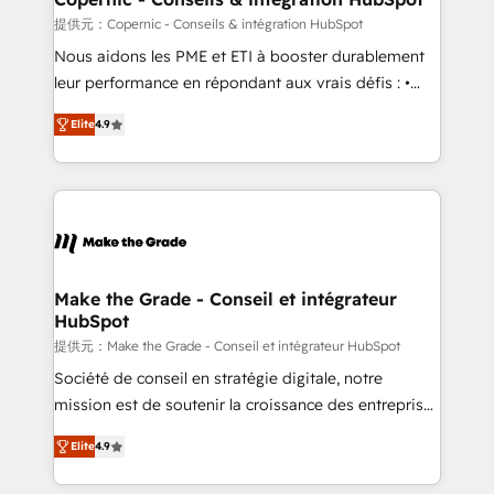
across offices and consulting teams in the UK, USA,
提供元：Copernic - Conseils & intégration HubSpot
Canada, Germany, France, Belgium, Singapore, and
Nous aidons les PME et ETI à booster durablement
South Africa. Certified compliant with ISO/IEC
leur performance en répondant aux vrais défis : •
27001:2022 and ISO 9001:2015 across all seven
Intégration de HubSpot avec d’autres outils (ERP,
international offices and 175+ employees.
Elite
4.9
téléphonie, etc.) • Alignement des équipes grâce à un
outil et des données partagées • Amélioration de la
collecte et de l’analyse des données pour des
décisions éclairées • Optimisation de l’efficacité et
de la productivité des équipes Notre équipe de 30
consultants certifiés HubSpot aborde chaque projet
avec un engagement total, alignant processus
Make the Grade - Conseil et intégrateur
HubSpot
métiers et technologie, et guidant vos équipes à
travers le changement, tout en centrant vos objectifs
提供元：Make the Grade - Conseil et intégrateur HubSpot
d’entreprise. Grâce à une méthodologie éprouvée
Société de conseil en stratégie digitale, notre
auprès de plus de 400 clients, nous comprenons
mission est de soutenir la croissance des entreprises
rapidement vos enjeux et intégrons parfaitement
B2B à travers l’acquisition de nouveaux clients,
Elite
4.9
HubSpot dans votre organisation. Pour toute
l'intégration CRM et le développement des revenus
question technique ou besoin de structuration de
auprès de vos comptes existants. En France et à