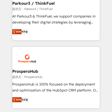
companies scale faster and smarter. 🔹 BOOMS:
Parkour3 / ThinkFuel
Demand generation for all your buyers With BOOMS,
提供元：Parkour3 / ThinkFuel
you invest in 100% of your buyers, accelerating your
At Parkour3 & ThinkFuel, we support companies in
growth and positioning yourself as an undisputed
developing their digital strategies by leveraging
leader. 🔹 BOOST: Optimize your digital
technologies and automating their marketing and
transformation process A methodology designed to
Elite
4.9
sales processes to generate growth. Our offer spans
implement HubSpot effectively and optimize your
from Strategy to Operations. We specialize in CRM
digital processes. 🔹 Trusted by Industry Leaders
onboarding and implementation, web design, sales
With an average rating of 4.9/5 and a proven track
& marketing automation, and digital marketing. With
record of business transformation, our growth-first
extensive experience working with tech companies
approach has helped brands dominate their
and manufacturers since 2002, we are committed to
markets.
empowering our clients and developing their
ProsperoHub
autonomy. Get to grips with HubSpot through
提供元：ProsperoHub
guided implementation and seamless integration of
ProsperoHub is 100% focused on the deployment
the CRM platform into your digital ecosystem. Would
and optimisation of the HubSpot CRM platform. Our
you like support in deploying your inbound
highly experienced team of solutions experts will
marketing strategy? We'll provide support tailored
Elite
5.0
ensure that you achieve maximum adoption and
to your needs and sales objectives. With 125+
ROI from your HubSpot investment. Use our