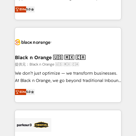
has been nothing short of extraordinary. Their years
DIGITALISIM, nous avons l'intime conviction que la
of experience and quality of skilled staff has earned
Elite
5.0
réussite des entreprises passe par l’innovation web,
them a trusted reputation within the HubSpot
le marketing digital, et la relation client ! C'est
ecosystem as a reliable partner capable of delivering
pourquoi, nos experts sont à la fois capables de
remarkable experiences for our most sophisticated
gérer votre projet de création de site internet, votre
clients.” - Brian Garvey, VP, Solutions Partner
référencement, votre stratégie digitale et le pilotage
Program, HubSpot.
et l'intégration d'HubSpot ! Les grandes phases d'un
projet HubSpot avec DIGITALISIM : 🧽 Nettoyage,
Black n Orange 🇺🇸 🇲🇽 🇨🇦
migration et intégration des bases de données. 🚀
提供元：Black n Orange 🇺🇸 🇲🇽 🇨🇦
Développement des interfaces avec vos logiciels
We don’t just optimize — we transform businesses.
métiers ⚙️ Configuration de la plateforme HubSpot
At Black n Orange, we go beyond traditional Inbound
📈 Configuration de rapports et tableaux de bord 🤝
Marketing with our exclusive methodologies:
Book Process & Guidelines utilisateurs 🎓
Elite
5.0
BOOMS and BOOST. Together, they form a powerful
Formations des utilisateurs
combination that has driven success for over 800
businesses worldwide. As Elite HubSpot Partners, we
specialize in crafting high-performance growth
strategies that integrate data-driven marketing,
automation, and revenue intelligence to help