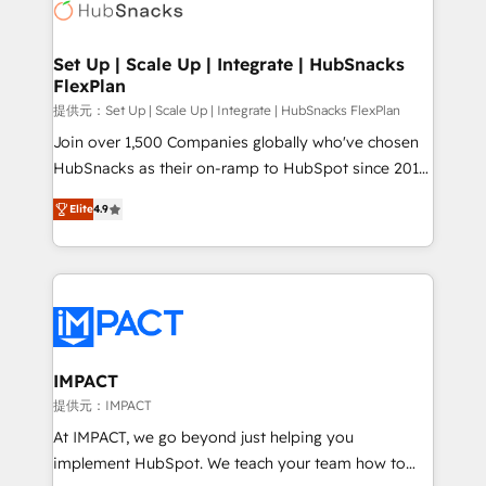
HubSpot development: websites, custom modules,
the difference — reach out to see how AI + HubSpot
integrations - Marketing & sales solutions: digital
can transform your business.
marketing, advertising, campaigns, content and
Set Up | Scale Up | Integrate | HubSnacks
FlexPlan
design We connect people, data and technology to
improve customer experiences. With our bright
提供元：Set Up | Scale Up | Integrate | HubSnacks FlexPlan
people, exciting ideas and can-do mentality, we
Join over 1,500 Companies globally who've chosen
ensure revenue growth on a daily basis. So tell us
HubSnacks as their on-ramp to HubSpot since 2014
your challenge; our passionate and growth driven
Simple pay-as-you-go plans that accelerate value...
Elite
4.9
team of 100+ experts is ready for you! Driving digital
1️⃣ Set Up | Onboarding New or Check-fixing existing
growth | www.brightdigital.com
HubSpot portals 2️⃣ Scale Up | 100% HubSpot Task
Execution... Global 24/7 ... All Experts 3️⃣ Integrate |
your entire Tech Stack with Custom Integrations
Slash months from your API Integration project... ⬅️
Click "Contact Business" ⬅️ to access 150+ Kickstart
Integration templates that put HubSpot in the center
IMPACT
of your tech stack, syncing... 🛍️ Shopify or
提供元：IMPACT
WooCommerce 💲 Stripe or Paypal 💰 Sage or
At IMPACT, we go beyond just helping you
Netsuite 🤖 Google or Microsoft ✍️ DocuSign or
implement HubSpot. We teach your team how to
PandaDoc 🌐 Avalara or Quaderno HubSnacks holds