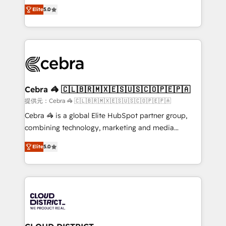
SOC 2 Type II and ISO 27001 certified, reinforcing
house team of certified CRM architects, experts,
Elite
5.0
our commitment to data security and compliance. At
developers, designers, and marketers handles all
OneMetric, we help revenue teams focus on the
aspects of your HubSpot. ✨ 400+ global clients ✨
OneMetric that matters most: revenue.
100+ seamless migrations from 15+ different CRMs
✨ 100,000+ hours in HubSpot projects, 75+ full Hub
implementations, and 5,000+ pages ✨ CS: Clients
generating 7-digit MRR from inbound campaigns ✨
CS: 245% organic growth & +751% new visitors for a
Cebra 🦓 🇨🇱🇧🇷🇲🇽🇪🇸🇺🇸🇨🇴🇵🇪🇵🇦
full-funnel HubSpot project ✨ CS: 415% conversion
提供元：Cebra 🦓 🇨🇱🇧🇷🇲🇽🇪🇸🇺🇸🇨🇴🇵🇪🇵🇦
boost with a new HubSpot site Recognized leaders:
Cebra 🦓 is a global Elite HubSpot partner group,
🏆 HubSpot Platform Migration Impact Award 🏆
combining technology, marketing and media
Clutch HubSpot Global Leader 🏆 Finalist: HubSpot
expertise across Latin America and Southern
Inbound Campaign of the Year 🏆 Gold AVA Digital
Elite
5.0
Europe, with teams across 7 countries. Born in Chile,
Award for Best Website 🌟 Accreditations: CRM
we combine local insight with international reach to
Implementation, HubSpot Content Experience, CRM
help businesses grow through technology, creativity,
Data Migration & Custom Integration
AI and strategy. For over 12 years, we’ve delivered
500+ HubSpot implementations, building end-to-
end solutions that integrate CRM, AI automation,
inbound and loop marketing, content, and digital