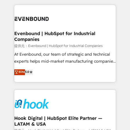
retention 📅 8+ years of consistent results since 2017
experience with CRM, Marketing, Sales & Service
Who We Serve Revenue teams, marketing leaders,
implementations - 500+ successful onboardings -
and sales ops at mid-market companies ready to
Own back-end developers - Complex data
move beyond spreadsheets into unified systems
migrations (e.g. Salesforce, MS Dynamics, Perfect
that drive real business results.
View, SuperOffice) - Custom integrations (e.g. MS
Evenbound | HubSpot for Industrial
Companies
Business Central, Navision, AX, SAP, Exact, AFAS) We
focus on growing B2B companies in the SME sector
提供元：Evenbound | HubSpot for Industrial Companies
such as manufacturing, SaaS, business services and
At Evenbound, our team of strategic and technical
wholesaler companies. As an experienced HubSpot
experts helps mid-market manufacturing companies
partner, we know how important user adoption is.
achieve real growth. We specialize in delivering
Elite
5.0
That's why we have developed a step-by-step
tailored solutions that drive results by leveraging
implementation process that focuses on user
HubSpot’s platform and data to fuel success.
adoption. We’re experts on connecting data,
Technical Solutions: - HubSpot Technical Consulting -
technology and people with each other. Together we
HubSpot CRM Implementation - HubSpot
strive for optimal customer processes and
Onboarding - Data Migration & Integrations -
experiences. Systony – We believe you can grow!
Technical Audit & Optimization Strategic Solutions: -
Revenue Operations - Inbound Marketing -
Hook Digital | HubSpot Elite Partner —
LATAM & USA
Outbound Marketing - HubSpot CMS Website