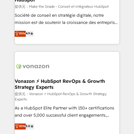
—faster. Through expert training, unmatched
提供元：Make the Grade - Conseil et intégrateur HubSpot
responsiveness, and ongoing support, we equip
Société de conseil en stratégie digitale, notre
your team to adopt new systems with confidence
mission est de soutenir la croissance des entreprises
and achieve a unified, data-driven approach to
B2B à travers l’acquisition de nouveaux clients,
Elite
4.9
customer engagement.
l'intégration CRM et le développement des revenus
auprès de vos comptes existants. En France et à
l'international, nous travaillons avec des ETI
ambitieuses, des grands groupes voulant aller au-
delà d’une simple transformation digitale et des
startups florissantes. Nos 3 grandes expertises sont :
➤ L’intégration de CRM et de méthodologie RevOps
Vonazon ⚡ HubSpot RevOps & Growth
Strategy Experts
pour aligner les équipes marketing, commerciales et
support client (data migration, synchronisation API,
提供元：Vonazon ⚡ HubSpot RevOps & Growth Strategy
Experts
audit et maintenance) ➤ La création de sites internet
As a HubSpot Elite Partner with 150+ certifications
de conversion qui transforment les visiteurs en
and over 5,000 successful client engagements,
opportunités d'affaires ➤ La mise en place de
Vonazon turns marketing complexity into
stratégies d'acquisition marketing (SEO, SEA,
Elite
5.0
measurable, scalable growth. From onboarding to
inbound, automatisation marketing, ABM, IA,