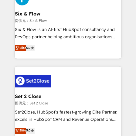
el primer caso de uso que más impacto te dará.
architecture 🔗 CRM migrations & End to end
Solo continúas si ves valor real en los primeros 14
integrations 🤖 AI workflows & enrichment 📘 Team
Six & Flow
días.
enablement & company-wide adoption We create
提供元：Six & Flow
HubSpot environments that teams use with
Six & Flow is an AI-first HubSpot consultancy and
confidence and that leadership can rely on for
RevOps partner helping ambitious organisations
scalable revenue insights.
grow with clarity, confidence, and intelligence.
Elite
5.0
Operating across the UK, Netherlands, Ireland, and
Canada, we’ve delivered thousands of successful
HubSpot projects for mid-market and enterprise
clients worldwide, with over 10 years experience. We
combine HubSpot, data, and AI to design connected
go-to-market systems that align people, process,
and technology for predictable, scalable revenue
Set 2 Close
growth. Our expertise spans RevOps, CRM and data
提供元：Set 2 Close
architecture, AI enablement, and strategic marketing,
Set2Close, HubSpot’s fastest-growing Elite Partner,
delivered through our proprietary FLAIR framework
excels in HubSpot CRM and Revenue Operations
for responsible AI adoption. As a HubSpot Elite
(RevOps) services to boost B2B sales and growth.
Elite
5.0
Partner and ISO 27001:2022 certified consultancy,
As a top HubSpot Elite Partner, we specialize in