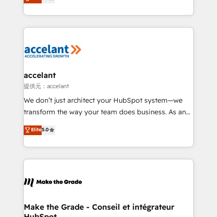
téléphonie, etc.) • Alignement des équipes grâce à un
outil et des données partagées • Amélioration de la
collecte et de l’analyse des données pour des
décisions éclairées • Optimisation de l’efficacité et
de la productivité des équipes Notre équipe de 30
consultants certifiés HubSpot aborde chaque projet
avec un engagement total, alignant processus
accelant
métiers et technologie, et guidant vos équipes à
提供元：accelant
travers le changement, tout en centrant vos objectifs
We don’t just architect your HubSpot system—we
d’entreprise. Grâce à une méthodologie éprouvée
transform the way your team does business. As an
auprès de plus de 400 clients, nous comprenons
Elite HubSpot Solutions Partner, we specialize in
Elite
5.0
rapidement vos enjeux et intégrons parfaitement
creating tailored, end-to-end CRM solutions that
HubSpot dans votre organisation. Pour toute
accelerate growth, improve operational efficiency,
question technique ou besoin de structuration de
and ensure faster time to value on HubSpot. What
votre projet HubSpot, contactez notre équipe pour
sets us apart? Our people-centric approach. From
un échange dédié.
day one, our team takes the time to deeply
understand your unique needs, crafting custom
strategies that deliver impactful results. Our mission
Make the Grade - Conseil et intégrateur
HubSpot
is to empower you to unlock HubSpot’s full potential