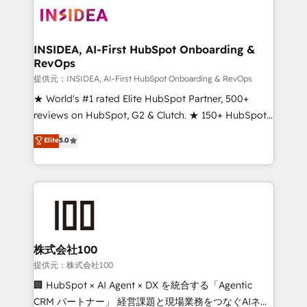
INSIDEA, AI-First HubSpot Onboarding &
RevOps
提供元：INSIDEA, AI-First HubSpot Onboarding & RevOps
★ World's #1 rated Elite HubSpot Partner, 500+
reviews on HubSpot, G2 & Clutch. ★ 150+ HubSpot
Certified Experts & Trainers across the team ★
Elite
5.0
1,500+ implementations across five continents ★ AI-
First, RevOps-led, Onboarding obsessed ★
Company of the Year 2024/25 INSIDEA helps
growing companies turn HubSpot into a revenue
engine. We onboard your team, migrate your data,
and build AI-powered workflows that drive adoption
from week one, in your time zone. What we do ➤
株式会社100
Onboarding: Live in weeks, with workflows built
提供元：株式会社100
around your business, not a template. ➤ Migration:
🏢 HubSpot × AI Agent × DX を統合する「Agentic
Move from any legacy CRM. Zero downtime, full data
CRM パートナー」 経営課題と現場業務をつなぐAIネイ