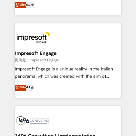
and New York. 🔎 We are focused on enhancing
Elite
5.0
revenue-generation strategies for clients through
complete integration of core business processes
and systems (such as ERP and e-commerce
platforms) with HubSpot, driving efficiency and
results. 🎯 We present a solution-centric approach
and we're focused on HubSpot. We work with some
of HubSpot's most important customers to generate
Impresoft Engage
value from the platform in the long term. 🤖 We have
提供元：Impresoft Engage
worked 400+ HubSpot customers across industries
Impresoft Engage is a unique reality in the Italian
but specialise in the more complex projects where
panorama, which was created with the aim of
data migration, AI, and systems integrations
putting Customer Experience at the center by
Elite
4.9
represent key aspects of the project's success.
creating digital environments capable of integrating
people, processes and data. We offer the best
digital solutions on the market, ranging from CRM
processes and technologies to digital strategy, from
marketing automation to online and offline sales
processes through Customer Service Management,
allowing companies to optimize processes and meet
1406 Consulting | Implementation,