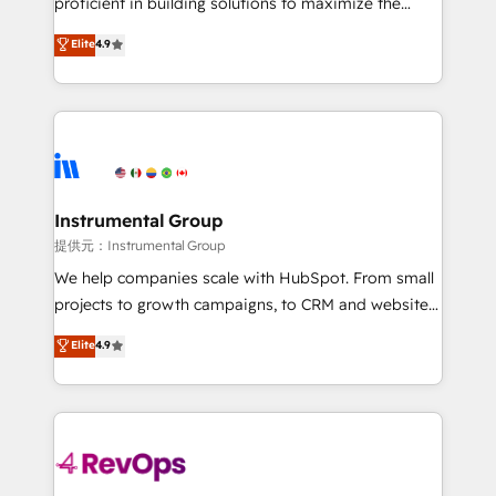
proficient in building solutions to maximize the
Largest organically grown & fastest tiering Elite
operational efficiency of HubSpot. The fastest-
Elite
4.9
HubSpot Partner 🪴 - Sales Hub: More
growing tech-enabler & facilitator, MakeWebBetter,
implementations than any other Partner 💻 -
hands you the blend of HubSpot expertise &
Migrations: We convert Salesforce addicts to
eminent solutions & integrations. Trust us to
HubSpot evangelists 🧡 Don't hire a marketing
streamline your HubSpot experience. 🚀HubSpot
agency for an Ops problem. Don't hire a technical
Elite Partners with 10+ years of HubSpot experience
agency for a growth problem. Hire a partner built to
🤝HubSpot Premier Integration partner 🤝Google
solve both.
Premier Partner 2023 🌟5 HubSpot Accreditations 🌟
Instrumental Group
Won HubSpot Theme Challenge 2021 🌟INBOUND’19
提供元：Instrumental Group
HubSpot Rising Star Why us? Harnessing the full
We help companies scale with HubSpot. From small
potential of the powerful HubSpot CRM. ✔️A team of
projects to growth campaigns, to CRM and websites.
HubSpot experts backed by over 10+ years of
Hire an agency that's experienced in every inch of
Elite
4.9
HubSpot experience ✔️Flexible pricing models —
HubSpot and willing to work hand-in-hand with your
Hourly-fee (assigned one Dedicated HubSpot
team to simplify the complex and build a better
Admin); Monthly-fee (HubSpot Admin + Project
experience for your team and customers.
Manager); and Fixed Project Cost (as per
requirement). ✔️Helped over 25,000+ customers so
far with our HubSpot solutions. ✔️Bespoke apps &