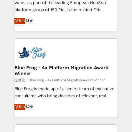
HubSpot pros 📊 Lead generation services using
Webs, as part of the leading European HubSpot
HubSpot Why us? - SIX HubSpot Accreditations -
platform group of 150 Fte, is the trusted Elite
awarded by HubSpot after a rigorous process for
HubSpot CRM Partner offering you a roadmap on
Elite
4.8
CRM, Solutions Architecture, Onboarding , Data
maximizing EBITDA and achieving Commercial
Migration, Custom Integration & Platform
Excellence. With our targeted processes, we
Enablement -Onboarded over 500 businesses to
strengthen your digital transformation and minimize
HubSpot -Top 1% of partners worldwide -In-house
costs. As HubSpot's Advanced Accredited CRM
team of 25+ experts Contact us today to help you
Implementation partner, we provide expertise to
get more from your investment in HubSpot.
drive your business forward. Since 2015 we are fully
www.bbdboom.com
dedicated to HubSpot and with an experienced
Blue Frog - 4x Platform Migration Award
Winner
team (50+), we work with reputable companies in
B2B sectors such as manufacturing, SaaS and
提供元：Blue Frog - 4x Platform Migration Award Winner
business services. We prepare a customized
Blue Frog is made up of a senior team of executive
business case that demonstrates the value and
consultants who bring decades of relevant, real
impact of your digital transformation, including a
world experience to our client engagements. "Blue
Elite
5.0
detailed financial rationale with a focus on ROI and
Frog is a top, trusted partner in HubSpot's
TCO. As a trusted extension of your team, we
ecosystem for a reason. Their team brings over a
believe in the power of partnership. Together, we
decade of experience to the table, along with deep
embark on a transformational journey that sets your
knowledge of the HubSpot platform and strategies