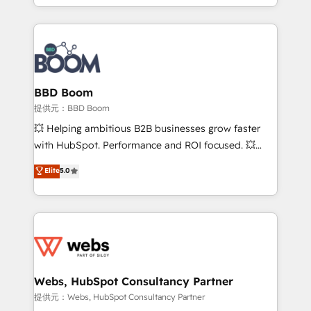
enterprise-grade campaigns, our in-house team
emailing) Informations clés : - 10 ans d'expérience -
builds scalable strategies that drive long-term
100+ intégrations CRM HubSpot réussies - 40
revenue. ⚙️ HubSpot Integration & Optimization •
experts conseil - 150 certifications HubSpot
Seamless CRM, CMS, and automation setup •
cumulées
Complex platform migrations and data cleanups •
Custom APIs and third-party integrations 📈 End-to-
BBD Boom
End Revenue Acceleration • Lifecycle marketing and
提供元：BBD Boom
pipeline growth programs • Sales enablement tools
💥 Helping ambitious B2B businesses grow faster
and CRM optimization • Retention strategies with
with HubSpot. Performance and ROI focused. 💥
customer journey mapping 🏅 Elite-Level HubSpot
BBD Boom is the HubSpot partner that can help you
Elite
5.0
Execution • 750+ onboardings and 2,000+
to HubSpot Better. We work with your teams to
implementations • Deep expertise across marketing,
solve all your HubSpot challenges and improve user
sales, and service hubs • Built-in flexibility for
adoption, sales process and marketing results.
startups to global brands
Services 📚 Onboarding your team to HubSpot for
the first time 🔧 Designing and optimising your
HubSpot set-up for better results 🌐 Website design
and build using HubSpot 🔌 Integrating HubSpot
Webs, HubSpot Consultancy Partner
with other systems 🎓 Training your teams to be
提供元：Webs, HubSpot Consultancy Partner