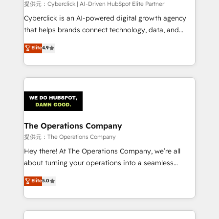
提供元：Cyberclick | AI-Driven HubSpot Elite Partner
Cyberclick is an AI-powered digital growth agency
that helps brands connect technology, data, and
creativity to achieve measurable results. Founded in
Elite
4.9
Barcelona and operating across Spain, LATAM, and
the UK, we support global companies in building
smarter marketing, sales, and customer success
strategies. As the only HubSpot Elite Partner in
Iberia (Spain & Portugal), we combine human insight
with intelligent automation to drive sustainable
growth. Our multidisciplinary team designs solutions
The Operations Company
that simplify complexity, boost performance, and
提供元：The Operations Company
turn innovation into real impact. 🌍 Highlights •
Hey there! At The Operations Company, we’re all
HubSpot Partner since 2012 • 2022 EMEA Impact
about turning your operations into a seamless
Award: Best Integration • 150+ successful HubSpot
experience that powers real results. We specialize in
Elite
5.0
projects • Clients in 30+ industries • Proprietary
transforming complex systems into efficient,
technology for integrations • Multilingual team:
scalable solutions that work across your entire
English, Spanish, Portuguese & Italian 👉 Grow
organization. We’re a unique blend of deep HubSpot
smarter with AI and HubSpot.