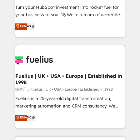
42001:2023 certified - the AI management standard •
Turn your HubSpot investment into rocket fuel for
GuardHub: our AI governance framework, built on
your business to soar 🚀 We’re a team of accredited
ISO 42001 Ready for the next step? Click the 👈
HubSpot experts ready to help you. We can
'𝗖𝗼𝗻𝘁𝗮𝗰𝘁 𝗯𝘂𝘀𝗶𝗻𝗲𝘀𝘀' button to get in touch (𝘸𝘦'𝘳𝘦
Elite
4.9
implement the platform into complex business
𝘴𝘶𝘱𝘦𝘳 𝘳𝘦𝘴𝘱𝘰𝘯𝘴𝘪𝘷𝘦)
environments, optimise what you've got and make
sure you can actually use it, build your website in
HubSpot or create an inbound marketing strategy
for you and execute it on HubSpot. We are on the
G-Cloud 14 CCS (Crown Commercial Service)
framework, meaning we've been accredited by
Fuelius | UK • USA • Europe | Established in
1998
HubSpot and vetted by the CCS, which means we
can support public sector companies as well the
提供元：Fuelius | UK • USA • Europe | Established in 1998
other ones listed in our profile. Our services: -
Fuelius is a 25-year-old digital transformation,
HubSpot implementation - HubSpot CMS website
marketing automation and CRM consultancy. We
build We can do lots of things. But everything we do
enable mid-market and enterprise clients to
Elite
5.0
is there for you to: - Grow revenue, and run your
maximise their return from digital and fuel their
business more efficiently - Build stronger
growth. We modernise platforms, streamline
relationships with customers - Make better
operations that are causing inefficiencies, improve