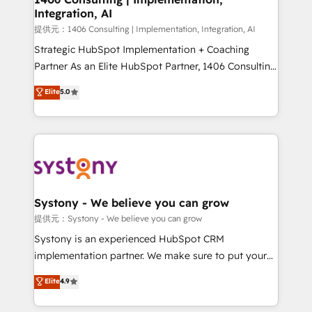
Integration, AI
the needs of the customer. We are part of Impresoft
Group, a group of specialized and complementary
提供元：1406 Consulting | Implementation, Integration, AI
companies that divide their offer into 4
Strategic HubSpot Implementation + Coaching
Competence Centers: Smart Manufacturing,
Partner As an Elite HubSpot Partner, 1406 Consulting
Customer First, Enabling Technologies & Security.
helps mid-market revenue teams transform how
Elite
5.0
The synergies generated by these integrations,
they sell, market, and serve. We don't just build your
together with the combination of talents, skills,
HubSpot—we teach your team to own it, then stay
solutions and services, have allowed the group to
to help you keep winning. What We Do ⚙️ CRM
build an unrivaled offering portfolio on the market
Implementations across Marketing, Sales, Service,
to accompany companies on their digital
Data & Content 📈 Sales & Marketing Alignment +
transformation journey.
Revenue Team Enablement 🤖 Breeze AI & Custom
Agent Creation 🔄 Custom Integrations & Data
Systony - We believe you can grow
Migration Why 1406 We become part of your team.
提供元：Systony - We believe you can grow
Your team learns while we build. We fix what others
Systony is an experienced HubSpot CRM
broke. Built for mid-market reality—practical
implementation partner. We make sure to put your
solutions that work with your actual headcount and
organization's needs and goals first and think along
Elite
4.9
constraints. By the Numbers 🏆 Top 1% of all
with your organization. We are only satisfied once
HubSpot partners 🔄 Top 5% globally in client
you are too. Why Systony? - 20+ years of