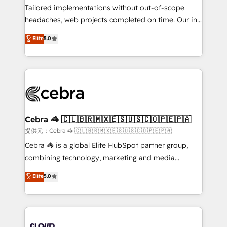
for better adoption. 🔹 Custom Solutions: Build
Tailored implementations without out-of-scope
tailored apps, workflows, and configurations. We are
headaches, web projects completed on time. Our in-
SOC 2 Type II and ISO 27001 certified, reinforcing
house team of certified CRM architects, experts,
Elite
5.0
our commitment to data security and compliance. At
developers, designers, and marketers handles all
OneMetric, we help revenue teams focus on the
aspects of your HubSpot. ✨ 400+ global clients ✨
OneMetric that matters most: revenue.
100+ seamless migrations from 15+ different CRMs
✨ 100,000+ hours in HubSpot projects, 75+ full Hub
implementations, and 5,000+ pages ✨ CS: Clients
generating 7-digit MRR from inbound campaigns ✨
CS: 245% organic growth & +751% new visitors for a
Cebra 🦓 🇨🇱🇧🇷🇲🇽🇪🇸🇺🇸🇨🇴🇵🇪🇵🇦
full-funnel HubSpot project ✨ CS: 415% conversion
提供元：Cebra 🦓 🇨🇱🇧🇷🇲🇽🇪🇸🇺🇸🇨🇴🇵🇪🇵🇦
boost with a new HubSpot site Recognized leaders:
Cebra 🦓 is a global Elite HubSpot partner group,
🏆 HubSpot Platform Migration Impact Award 🏆
combining technology, marketing and media
Clutch HubSpot Global Leader 🏆 Finalist: HubSpot
expertise across Latin America and Southern
Elite
5.0
Inbound Campaign of the Year 🏆 Gold AVA Digital
Europe, with teams across 7 countries. Born in Chile,
Award for Best Website 🌟 Accreditations: CRM
we combine local insight with international reach to
Implementation, HubSpot Content Experience, CRM
help businesses grow through technology, creativity,
Data Migration & Custom Integration
AI and strategy. For over 12 years, we’ve delivered