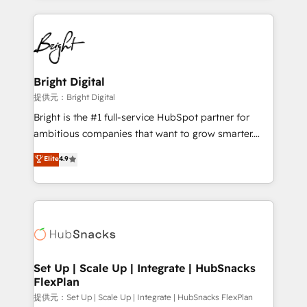
Partner with us to unlock your business's full
coffee, and we ❤️ dogs. We produce award-winning
potential and achieve sustained growth in today's
work for our clients. 🏆2023 Technical Expertise
competitive market.
Impact Award 🏆2022 Technical Expertise Impact
Award 🏆2022 Platform Migration Excellence Impact
Award 🏆2020 Elite Solutions Partner 🏆2019
Bright Digital
Integrations HubSpot Impact Award 🏆2019
提供元：Bright Digital
Marketing Enablement HubSpot Impact Award 🏆
Bright is the #1 full-service HubSpot partner for
2018 Website Design HubSpot Impact Award 🏆2017
ambitious companies that want to grow smarter.
Website Design HubSpot Impact Award 🏆2016
From HubSpot onboarding, to training, from
Elite
4.9
Growth-Driven Design Agency of the Year 🏆2016
developing a new website to lead generation and
Sales Enablement HubSpot Impact Award 🏆2015
digital marketing; we do it all (and with great
Growth-Driven Design Agency of the Year 🏆2015
results)! In short, our services include: - HubSpot
Became the 5th Agency to reach Diamond 🏆2014
consultancy: onboarding, training, data migration -
HubSpot COS Performance Award 🏆2014 HubSpot
HubSpot development: websites, custom modules,
COS Design Award 🏆2013 HubSpot Marketplace
integrations - Marketing & sales solutions: digital
Provider of the Year 🏆2011 Became a HubSpot
marketing, advertising, campaigns, content and
Set Up | Scale Up | Integrate | HubSnacks
Partner 📆Founded in 1997
FlexPlan
design We connect people, data and technology to
improve customer experiences. With our bright
提供元：Set Up | Scale Up | Integrate | HubSnacks FlexPlan