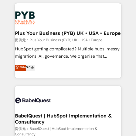
Canadian agencies, and we both hold Onboarding
onboarding from platforms like Salesforce, NetSuite,
Accreditations. Based in Canada (coast to coast), our
Zoho, Pardot, Marketo, Microsoft Dynamics, Wix,
services are offered in both English & French.
WordPress and legacy CRMs, turning fragmented
systems into unified, growth-ready HubSpot
architectures that accelerate revenue operations and
Plus Your Business (PYB) UK • USA • Europe
performance. - Multi-object CRM migration, cleanup,
提供元：Plus Your Business (PYB) UK • USA • Europe
and implementation. - Pre-built and custom
HubSpot getting complicated? Multiple hubs, messy
integrations across your full tech stack. - Custom
migrations, AI, governance. We organise that
object setup, CMS builds, and full-funnel automation.
complexity, so your team can put HubSpot to work...
Elite
5.0
- Dashboards, lifecycle campaigns, and lead
Welcome to our Profile! We help with: • CRM
nurturing sequences. - Cross-hub setup across
implementation, reports, workflows, and team
Marketing, Sales, Operations, and Service Hubs. -
training • CRM migration from Salesforce, Pipedrive,
Ongoing optimization, managed support, and
Dynamics and others • Technical projects including
scalable retainers. Let’s make HubSpot your most
custom API integrations • AI governance for
powerful growth engine. Built to convert, scale, and
HubSpot-centred operations A little about us: •
drive results.
Boutique 'Elite' team of 12 • 150+ clients across Sales
BabelQuest | HubSpot Implementation &
Consultancy
Hub, Marketing Hub, Service Hub, Data Hub and
CMS • ISO/IEC 27001:2022, ISO 9001:2015, and ISO
提供元：BabelQuest | HubSpot Implementation &
Consultancy