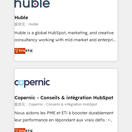
skills, processes, and internal team you need to
CRM Migrations using our in-house "HubScrub" Tool.
attract the right buyers, close deals faster, and grow
without outside dependencies. You’ll learn how to: •
Huble
Set up, audit, and organize your HubSpot portal •
提供元：Huble
Get your sales team fully using HubSpot • Track
Huble is a global HubSpot, marketing, and creative
pipeline and revenue across the entire buyer journey
consultancy working with mid-market and enterprise
• Build an in-house marketing team that drives
businesses. We go beyond implementation, shaping
Elite
4.9
growth • Create content and videos that attract
the strategy, processes, and teams that turn
buyers • Use AI to scale smarter Our coaching-led
HubSpot into a genuine growth engine. Named
approach works best for companies that are done
HubSpot's Global Partner of the Year in 2024,
with outsourcing and ready to build something that
consistently ranked among their top 5 partners
lasts. So if you're ready to become the most trusted
worldwide, and with over 15 years in the ecosystem,
voice in your market, let’s talk.
Huble has built a track record that speaks for itself.
One company, one operating model, delivering
Copernic - Conseils & intégration HubSpot
across offices and consulting teams in the UK, USA,
提供元：Copernic - Conseils & intégration HubSpot
Canada, Germany, France, Belgium, Singapore, and
Nous aidons les PME et ETI à booster durablement
South Africa. Certified compliant with ISO/IEC
leur performance en répondant aux vrais défis : •
27001:2022 and ISO 9001:2015 across all seven
Intégration de HubSpot avec d’autres outils (ERP,
Elite
4.9
international offices and 175+ employees.