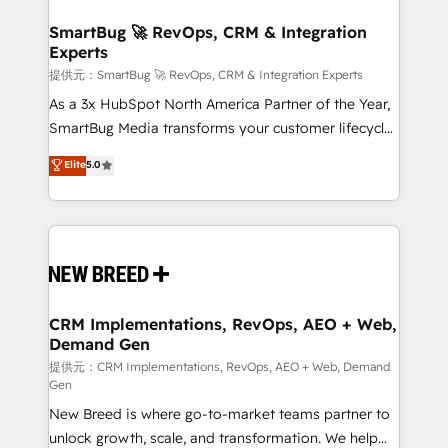
定の代行ではなく、設計の責任」を引き受け、部門横断
"accelerating a mess." ⚙️ Elite Engineering & AI
の統合・浸透・変革管理を実行します。 ▸ CMS戦略設
Scalable Architecture: Zero-technical-debt setup
SmartBug 🚀 RevOps, CRM & Integration
計・構築：リード獲得・CVR・SEOを前提にした情報設
Experts
across all Hubs, validated by our 7 HubSpot
計・導線設計・テンプレート設計をContent Hubで一体
Accreditations. AI-Powered RevOps: Breeze AI,
提供元：SmartBug 🚀 RevOps, CRM & Integration Experts
提供。 ▸ 既存CRM・MAからの移行支援：Salesforce・
custom AI agents, and high-integrity migrations for
As a 3x HubSpot North America Partner of the Year,
Marketo・Pardot等からの移行、カスタム設計、履歴
total reporting clarity. Security & Compliance: SOC 2
SmartBug Media transforms your customer lifecycle
データ移行と活用設計まで。 ▸ AEO対応：ChatGPT・
Type I and HIPAA attested for enterprise-grade data
into a revenue engine. Our unified ecosystem
Elite
5.0
Perplexity等のAI検索からの流入・引用を前提にコンテ
security. 🏆 Why Bluleadz? GTM OS Partner | 16+
includes specialized divisions Globalia (AI &
ンツとサイト構造を最適化。 🏆 なぜ100incを選ぶの
Years Experience | 1,000+ Five-Star Reviews
Software) and Point Success Media (Paid Media),
か？ ✓ HubSpot Eliteパートナー認定 ✓ HubSpotアワ
making this the official home for all three brands. 🔄
ード受賞・HUGリーダー ✓ ISO27001:2022 /
Implementation & Integration - Seamless migrations
ISO9001:2015 取得 ✓ 400社以上の導入実績 ✓
and system integrations powered by Globalia’s
HubSpot大百科 出版 CRM・AI活用に関するご相談、現
technical development team. - 19 HubSpot-certified
状整理の壁打ちなど、構想段階からお気軽にお問い合わ
trainers to drive platform adoption. 📈 Revenue
CRM Implementations, RevOps, AEO + Web,
せください。
Demand Gen
Generation - Full-funnel marketing and high-
performance advertising via Point Success Media. -
提供元：CRM Implementations, RevOps, AEO + Web, Demand
Gen
Expert deployment of Breeze AI and custom agents
New Breed is where go-to-market teams partner to
to automate growth. 🏆 Elite Excellence - 8 platform
unlock growth, scale, and transformation. We help
accreditations and deep HIPAA-compliance