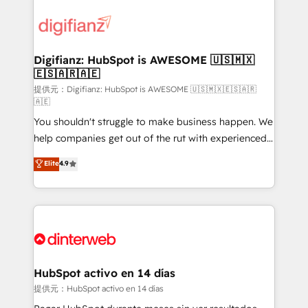
decisions with data - Find a new voice and reach
customer experiences, integrate systems, and
more people - Get the most out of your HubSpot
supercharge revenue operations Key services: • CRM
investment
Implementation • Systems Integration • Digital
Transformation / Web Development • RevOps &
Digifianz: HubSpot is AWESOME 🇺🇸🇲🇽
🇪🇸🇦🇷🇦🇪
Sales Consulting • Marketing Automation What
makes us different? 🚀 Top 0.5% of global HubSpot
提供元：Digifianz: HubSpot is AWESOME 🇺🇸🇲🇽🇪🇸🇦🇷
🇦🇪
agencies ⚙️ The strongest technical ability and
You shouldn't struggle to make business happen. We
integration capabilities 💼 Consultative, long-term
help companies get out of the rut with experienced,
partners who will embed ourselves into your
process-oriented teams implementing HubSpot
business, processes and systems 🏢 We specialise in
Elite
4.9
Marketing, Sales, Service, CMS and Operations Hub,
working with mid-market and enterprise
so selling and actually engaging with your customers
organisations, global organisations and those with
feels easy and pain-free. We are a top ranked
complex use cases 🏆 CRM Implementation,
HubSpot Elite Partner, winner of Rookie of the Year
Platform Enablement, Custom Integration and
and Customer First Awards, 4.9/5 rating in HubSpot
Onboarding Accredited 🔐 ISO27001 & ISO9001
Reviews and 4.9/5 rating in Clutch Reviews. Digifianz
Certified
helps the following industries: logistics & 3PL, home
HubSpot activo en 14 días
improvement & construction, branding and
提供元：HubSpot activo en 14 días
commercialization, real estate, health, education,