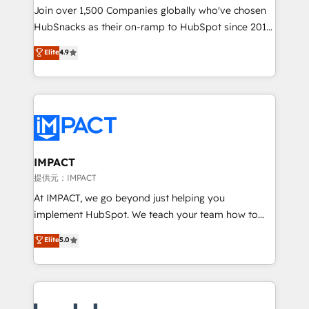
people, exciting ideas and can-do mentality, we
Join over 1,500 Companies globally who've chosen
ensure revenue growth on a daily basis. So tell us
HubSnacks as their on-ramp to HubSpot since 2014
your challenge; our passionate and growth driven
Simple pay-as-you-go plans that accelerate value...
Elite
4.9
team of 100+ experts is ready for you! Driving digital
1️⃣ Set Up | Onboarding New or Check-fixing existing
growth | www.brightdigital.com
HubSpot portals 2️⃣ Scale Up | 100% HubSpot Task
Execution... Global 24/7 ... All Experts 3️⃣ Integrate |
your entire Tech Stack with Custom Integrations
Slash months from your API Integration project... ⬅️
Click "Contact Business" ⬅️ to access 150+ Kickstart
Integration templates that put HubSpot in the center
IMPACT
of your tech stack, syncing... 🛍️ Shopify or
提供元：IMPACT
WooCommerce 💲 Stripe or Paypal 💰 Sage or
At IMPACT, we go beyond just helping you
Netsuite 🤖 Google or Microsoft ✍️ DocuSign or
implement HubSpot. We teach your team how to
PandaDoc 🌐 Avalara or Quaderno HubSnacks holds
master it. As the creators of the Endless Customers
Elite
5.0
the rare Advanced "Custom Integrations"
System™ (the next evolution of They Ask, You
Accreditation, securely sync data across... 🔄 any
Answer), we’re the only HubSpot partner built
apps, in any direction. Stuck on your old CRM..?
entirely around coaching and training. That means
Migrate | seamlessly off your old CRM onto a clean
we don’t do the work for you; we help you build the
new HubSpot portal with Advanced Website and