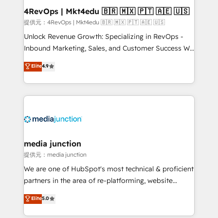
on-demand bundle services. Connect with us today!
4RevOps | Mkt4edu 🇧🇷 🇲🇽 🇵🇹 🇦🇪 🇺🇸
提供元：4RevOps | Mkt4edu 🇧🇷 🇲🇽 🇵🇹 🇦🇪 🇺🇸
Unlock Revenue Growth: Specializing in RevOps -
Inbound Marketing, Sales, and Customer Success We
specialize in driving revenue growth for companies
Elite
4.9
across industries through tailored marketing, sales,
and customer success strategies, utilizing RevOps
methodologies. As Latin America's largest HubSpot
partner and a global leader in education market, we
offer unparalleled insights. Operating in five
countries—Brazil, UAE (Abu Dhabi/Dubai/Sharjah),
Mexico, USA, and Portugal—we've executed over a
media junction
hundred successful operations. Our approach,
提供元：media junction
rooted in RevOps principles, integrates analysis,
We are one of HubSpot's most technical & proficient
training, planning, and qualification. Leveraging
partners in the area of re-platforming, website
technology, data analytics, CRM optimization, and
design & development. We specialize in multi-hub
Elite
5.0
inbound marketing tactics, we focus on
implementations for mid-market & enterprise
understanding, nurturing, and converting leads.
companies. We are woman-owned, powered by