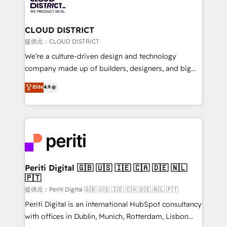
500+ HubSpot implementations, building end-to-
end solutions that integrate CRM, AI automation,
inbound and loop marketing, content, and digital
CLOUD DISTRICT
creativity. Our multicultural team works in Spanish,
提供元：CLOUD DISTRICT
Portuguese, and English to design scalable strategies
We’re a culture-driven design and technology
that drive measurable growth. 🌎 Highlights: • 10+
company made up of builders, designers, and big
years as a HubSpot partner. • 2023 Impact Awards:
thinkers. We blend strategy, design, and
Elite
4.9
Platform Migration Excellence. • Top 3 Partner of the
development—always fueled by curiosity—to turn
Year LATAM 2022, 2023, 2024, 2025. • Partner of the
ideas, opportunities, and challenges into meaningful
Year 2024. • Organizer of Aliados.ai (AI, marketing &
experiences. To us, technology is more than just
tech global congress). 👉 Ready to scale your
code; it’s about creating things that are useful, cool,
business with HubSpot? Let Cebra’s experts help
and—most importantly—simple. That’s why we lean
you grow faster, smarter, and with impact.
into bold ideas and shape them into thoughtful
products and strategies that actually make a
Periti Digital 🇬🇧 🇺🇸 🇮🇪 🇨🇦 🇩🇪 🇳🇱
🇵🇹
difference.
提供元：Periti Digital 🇬🇧 🇺🇸 🇮🇪 🇨🇦 🇩🇪 🇳🇱 🇵🇹
Periti Digital is an international HubSpot consultancy
with offices in Dublin, Munich, Rotterdam, Lisbon