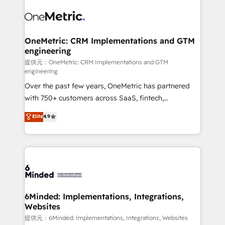
expertise, strategic thinking, and hands-on
operational know-how. We know that no two
businesses are alike, so we don’t do cookie-cutter
solutions. Instead, we dive in to understand your
OneMetric: CRM Implementations and GTM
engineering
needs, goals, and challenges to deliver solutions that
fit like a glove. We’re committed to being both
提供元：OneMetric: CRM Implementations and GTM
engineering
highly effective and fun to work with. We believe in
Over the past few years, OneMetric has partnered
efficient processes, as well as building great
with 750+ customers across SaaS, fintech,
relationships. Your success is our success, and we’re
healthcare, real estate, and other industries. With
all in this together! From startup to enterprise, we’ll
Elite
4.9
150+ HubSpot-certified experts, we deliver scalable
make sure your HubSpot setup becomes a
solutions to complex GTM and RevOps challenges.
powerhouse of productivity, so you can focus on
Our Expertise 🔹 Onboarding & Implementation:
what matters most: growing your business and
Accredited HubSpot Partner, ensuring smooth setup
wowing your customers. Let’s make HubSpot work
tailored to your GTM motion. 🔹 Migrations: Move
smarter for you!
from other CRMs to HubSpot without data loss or
downtime. 🔹 RevOps Strategy: Align teams,
6Minded: Implementations, Integrations,
Websites
processes, and data to drive revenue efficiency. 🔹
Integrations: Connect HubSpot with your tech stack
提供元：6Minded: Implementations, Integrations, Websites