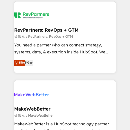
service creative agencies in the HubSpot
ecosystem, we blend strategy, technology, & award-
winning design to build scalable, globally
regionalized HubSpot websites, integrated
marketing campaigns, & RevOps frameworks that
RevPartners: RevOps + GTM
fuel long-term success We connect the entire
提供元：RevPartners: RevOps + GTM
customer lifecycle through seamless integrations,
You need a partner who can connect strategy,
ensure long-term adoption with change-
systems, data, & execution inside HubSpot. We
management programs, and align marketing, sales,
bridge the gap where most agencies fall short by
Elite
5.0
and service to drive sustainable growth With 6 key
combining GTM strategy with technical execution to
HubSpot accreditations and experience across
solve the right problem with the right solution. As the
hundreds of organizations in dozens of industries,
only firm in the world to hold Elite Partner
there’s a good chance one of our globally integrated
Accreditations with both HubSpot and Clay, our
teams has worked with clients just like you Let’s
clients gain a unique advantage in CRM architecture,
explore whether S2 is the partner you’ve been
pipeline generation, data intelligence, and go-to-
looking for...and get your next big initiative moving!
market execution. Why B2B Businesses Choose RP: -
MakeWebBetter
Secure: Soc2 compliant 🛡️ - Pricing: Implementations
提供元：MakeWebBetter
starting at $1,5k 💵 - Speed: Launch in 14 days ⚡ -
MakeWebBetter is a HubSpot technology partner
Global: 75+ RPers across five continents 🌐 - Scale: