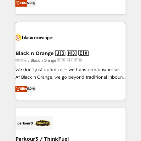
Elite
5.0
Book Process & Guidelines utilisateurs 🎓
Integrations, Custom AI agents and AI-ready Website
Formations des utilisateurs
Design With over 15 years of experience, we help
companies bridge the gap between marketing, sales,
and customer success through smart automation,
data hygiene, and tailored HubSpot solutions. Our
clients choose us because we blend the expertise of
a global consultancy with the care and agility of a
Black n Orange 🇺🇸 🇲🇽 🇨🇦
boutique firm. At Triario, we’re big enough to deliver
提供元：Black n Orange 🇺🇸 🇲🇽 🇨🇦
but small enough to listen. Our Services: HubSpot
We don’t just optimize — we transform businesses.
implementations & data migration Custom AI agents
At Black n Orange, we go beyond traditional Inbound
Revenue Operations API integrations AI-ready
Marketing with our exclusive methodologies:
Elite
5.0
Website design Let’s turn your CRM into your growth
BOOMS and BOOST. Together, they form a powerful
engine!
combination that has driven success for over 800
businesses worldwide. As Elite HubSpot Partners, we
specialize in crafting high-performance growth
strategies that integrate data-driven marketing,
automation, and revenue intelligence to help
companies scale faster and smarter. 🔹 BOOMS:
Parkour3 / ThinkFuel