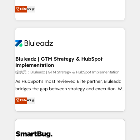
integrity. ➤ Implementation: Configure HubSpot to
ティブ・エージェンシーとして、HubSpot Eliteの実装
Elite
4.9
run your revenue process. Sales, marketing, and
力で顧客フロント業務を再設計します。 💡 100inc は何
service wired together. ➤ AI and Integrations: Layer
をする会社か？ HubSpotを共通基盤に、AIエージェン
Breeze AI, custom agents, and APIs to remove
トを組み込んだ顧客フロント業務（マーケティング・営
manual work. ➤ Ongoing Management: Monthly
業・CS）を組織全体で設計・実装する日本のAIネイテ
tune-ups, feature rollouts, adoption coaching. Buying
ィブ・エージェンシーです。事業部・グループ会社・部
HubSpot, switching to it, or reviving a stale portal?
門が分立する組織で、データと業務プロセスのサイロ化
We are built for the work.
を、CRMを軸とした全社共通基盤に再構築します。意
Bluleadz | GTM Strategy & HubSpot
Implementation
思決定者・PMO・現場担当者に並走します。 1️⃣
HubSpot導入・活用支援 顧客データの一元化から、
提供元：Bluleadz | GTM Strategy & HubSpot Implementation
GTMの見える化・自動化まで。全Hub統合運用、デー
As HubSpot's most reviewed Elite partner, Bluleadz
タ品質設計、グループ横断のCRM統合に対応します。
bridges the gap between strategy and execution. We
2️⃣ AIエージェント組織構築 営業・マーケティング業務
don't just "set up tools" — we install the GTM
Elite
4.9
の一部をAIが自律実行する組織への移行を設計・実装。
Operating System (GTM OS) to align your leadership
Breeze・Claude等をHubSpotと連携させ、役割定義・
and engineer a portal that drives predictable
運用ルール・成果指標まで含めて設計します。 3️⃣ 全社
revenue velocity. 🚀 GTM Strategy & Alignment
DX × AI推進のPMO伴走支援 複数部門をまたぐDX×AI変
Workshops & Sprints: Identify "Valleys of Death"
革を、構想から実装・定着までPMOとして主導。「設
stalling growth. Fix your ICP, Math, and Story to stop