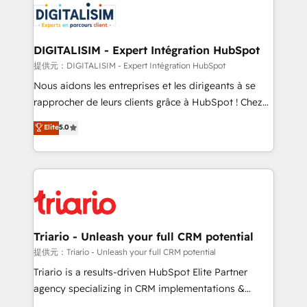
business up for long-term success. Unlock your
for driving growth. They are committed to helping
business. If not now, when?
our customers grow and finding solutions that fit
their unique business needs. We are thrilled to have
DIGITALISIM - Expert Intégration HubSpot
Blue Frog in the HubSpot ecosystem leading the
提供元：DIGITALISIM - Expert Intégration HubSpot
way for customers!" - Yamini Rangan, CEO of
Nous aidons les entreprises et les dirigeants à se
HubSpot “Our experience with the team at Blue Frog
rapprocher de leurs clients grâce à HubSpot ! Chez
has been nothing short of extraordinary. Their years
DIGITALISIM, nous avons l'intime conviction que la
Elite
5.0
of experience and quality of skilled staff has earned
réussite des entreprises passe par l’innovation web,
them a trusted reputation within the HubSpot
le marketing digital, et la relation client ! C'est
ecosystem as a reliable partner capable of delivering
pourquoi, nos experts sont à la fois capables de
remarkable experiences for our most sophisticated
gérer votre projet de création de site internet, votre
clients.” - Brian Garvey, VP, Solutions Partner
référencement, votre stratégie digitale et le pilotage
Program, HubSpot.
et l'intégration d'HubSpot ! Les grandes phases d'un
projet HubSpot avec DIGITALISIM : 🧽 Nettoyage,
Triario - Unleash your full CRM potential
migration et intégration des bases de données. 🚀
提供元：Triario - Unleash your full CRM potential
Développement des interfaces avec vos logiciels
Triario is a results-driven HubSpot Elite Partner
métiers ⚙️ Configuration de la plateforme HubSpot
agency specializing in CRM implementations &
📈 Configuration de rapports et tableaux de bord 🤝
migrations, Revenue Operations, Custom