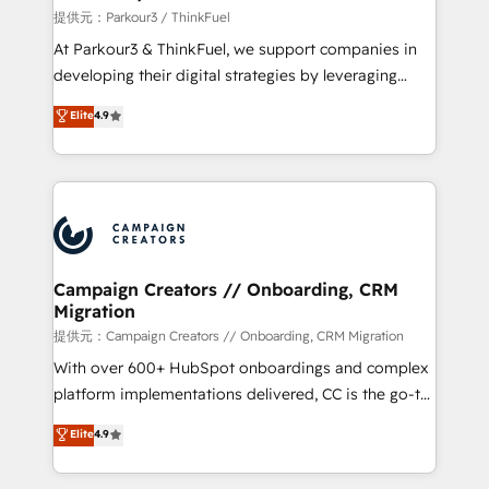
Demand generation for all your buyers With BOOMS,
提供元：Parkour3 / ThinkFuel
you invest in 100% of your buyers, accelerating your
At Parkour3 & ThinkFuel, we support companies in
growth and positioning yourself as an undisputed
developing their digital strategies by leveraging
leader. 🔹 BOOST: Optimize your digital
technologies and automating their marketing and
Elite
4.9
transformation process A methodology designed to
sales processes to generate growth. Our offer spans
implement HubSpot effectively and optimize your
from Strategy to Operations. We specialize in CRM
digital processes. 🔹 Trusted by Industry Leaders
onboarding and implementation, web design, sales
With an average rating of 4.9/5 and a proven track
& marketing automation, and digital marketing. With
record of business transformation, our growth-first
extensive experience working with tech companies
approach has helped brands dominate their
and manufacturers since 2002, we are committed to
markets.
empowering our clients and developing their
Campaign Creators // Onboarding, CRM
Migration
autonomy. Get to grips with HubSpot through
guided implementation and seamless integration of
提供元：Campaign Creators // Onboarding, CRM Migration
the CRM platform into your digital ecosystem. Would
With over 600+ HubSpot onboardings and complex
you like support in deploying your inbound
platform implementations delivered, CC is the go-to
marketing strategy? We'll provide support tailored
Elite Solutions Partner for businesses ready to
Elite
4.9
to your needs and sales objectives. With 125+
migrate, replatform, and scale smarter. We specialize
certifications, we are part of the most certified
in high-impact CRM and CMS migrations and