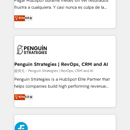
Pagar HubSpot durante meses sin ver resultados
SaaS, Software Dev & IT and consulting, make the
frustra a cualquiera. Y casi nunca es culpa de la
most out of their HubSpot experience operating in
herramienta: es del enfoque con el que se
Elite
4.8
the United States, EU, UAE, Mexico and Latin
implementó. Trabajamos con un catálogo de +80
America. From casual user to super fan: make
casos de uso: cada uno resuelve un problema
HubSpot an experience you LOVE!
concreto de tu operación en HubSpot. La entrega
toma de 1 a 3 semanas por caso, abordamos varios
en paralelo cuando tiene sentido, y siempre
confirmamos resultados antes de seguir avanzando.
Empiezas a ver resultados antes de que termine el
Penguin Strategies | RevOps, CRM and AI
mes. 🏆 HubSpot Partner of the Year 2022, máximo
提供元：Penguin Strategies | RevOps, CRM and AI
reconocimiento del ecosistema. Elite Solutions
Penguin Strategies is a HubSpot Elite Partner that
Partner, el nivel más alto. +700 clientes
helps companies build high performing revenue
implementados en LATAM, Marcas como Hyatt,
operations across complex sales cycles, multi
Elite
5.0
Hospital ABC, Hogares Unión, Yves Rocher,
system environments and global SaaS or
MacStore, Café Britt, Bella Piel, confiaron en
manufacturing teams. Trusted by leading enterprises
nosotros para impulsar la eficiencia de sus procesos
and fast growing scale ups including Sony, Rapyd,
en HubSpot. No necesitas tener todas las
Fiverr, XM Cyber, Bridgepointe Technologies, EMA
respuestas para empezar. Te ayudamos a identificar
Design Automation and Uptive. 📊 RevOps & data