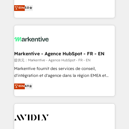
companies activate HubSpot’s AI-powered
expertise. - A team of 250+ experts dedicated to
Elite
5.0
customer platform and operationalize HubSpot’s
your resilient growth.
Loop Marketing framework through expert-led
services, smart agents, and purpose-built apps,
tailored to your business. Together, we unlock
results, fast. ⚙️CRM & RevOps: Align all Hubs to your
buyer journey for clean data, scalability, & reporting.
🎯Demand Gen & ABM: Drive pipeline with inbound,
Markentive - Agence HubSpot - FR - EN
ABM, AEO, SEO, & paid media. 👩‍💻Web Design:
提供元：Markentive - Agence HubSpot - FR - EN
Build high-performing websites with UX, messaging,
Markentive fournit des services de conseil,
& conversion strategy that drive results. 🤖AI
d'intégration et d'agence dans la région EMEA et
Strategy: Activate Breeze Agents, configure HubSpot
North America. Avec plus de 115 experts en
Elite
4.9
AI, & maximize AEO with tailored AI services. 🧩
marketing automation, Growth, Revops, CRM et
Integrations: Extend HubSpot with custom
webdesign. Markentive is both a consulting firm, a
integrations, hosting, & maintenance.
digital agency and an integrator. With over 115
experts in marketing automation, growth, revops,
CRM and webdesign (We focus on EMEA - USA
customers).