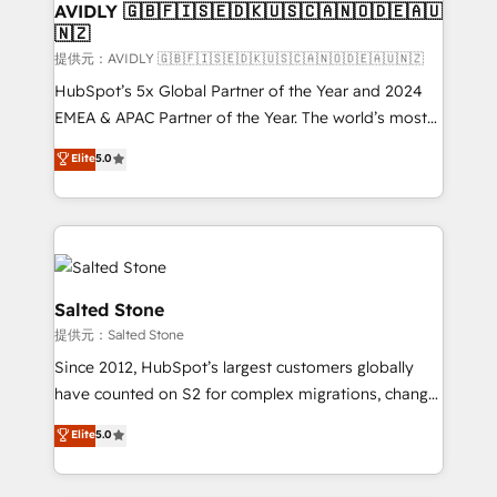
AVIDLY 🇬🇧🇫🇮🇸🇪🇩🇰🇺🇸🇨🇦🇳🇴🇩🇪🇦🇺
🇳🇿
提供元：AVIDLY 🇬🇧🇫🇮🇸🇪🇩🇰🇺🇸🇨🇦🇳🇴🇩🇪🇦🇺🇳🇿
HubSpot’s 5x Global Partner of the Year and 2024
EMEA & APAC Partner of the Year. The world’s most
experienced and fully accredited HubSpot Solutions
Elite
5.0
Partner. 🚀 With 2,750+ HubSpot projects delivered
and 370+ specialists across EMEA, APAC and NAM,
we de-risk complex CRM programmes and
accelerate ROI across every HubSpot Hub. 🧭 From
multi-region migrations to AI-powered automation,
we turn complexity into clarity, human at global
Salted Stone
scale. 🏆 HubSpot’s CEO called us “the partner of the
提供元：Salted Stone
future.” Others agree it is proof of trust built through
Since 2012, HubSpot’s largest customers globally
measurable impact.
have counted on S2 for complex migrations, change
management, systems integration, and creative
Elite
5.0
solutions that deliver measurable impact and
transform brand experiences As one of the few full-