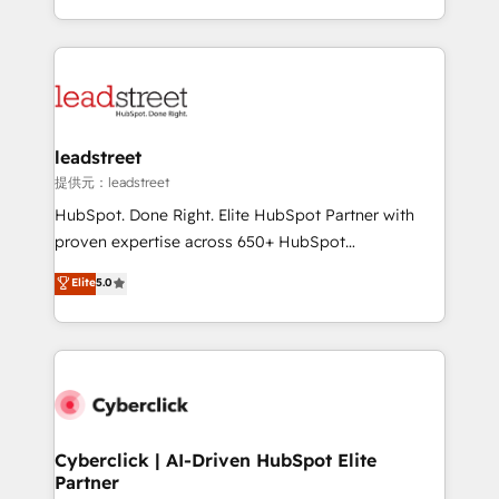
we blend strategy, creativity, and technology to help
custom HubSpot CRM solutions. Our experts design,
organisations scale smarter and grow stronger.
implement, and optimize systems to enhance user
experience, functionality, and adoption across sales,
marketing, and service teams. From setup to
refinement, we streamline workflows, improve lead
management, and speed up deal closures. With 500+
leadstreet
projects completed, our Agile approach ensures your
提供元：leadstreet
HubSpot CRM drives measurable results. Our
HubSpot. Done Right. Elite HubSpot Partner with
RevOps services align your sales, marketing, and
proven expertise across 650+ HubSpot
customer success teams for peak performance. We
implementations. With 12+ years of HubSpot
Elite
5.0
optimize the revenue lifecycle—lead generation to
experience, we help you use the HubSpot platform
retention—by refining processes and eliminating
to its fullest capacity, improve your current HubSpot
inefficiencies. Using HubSpot tools and data-driven
website, or build your new one.
strategies, we create scalable solutions that
maximize profitability and adapt to your goals.
Cyberclick | AI-Driven HubSpot Elite
Partner