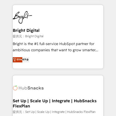
Growth-Driven Design Agency of the Year 🏆2015
automation, integration, and AI innovation to deliver
Became the 5th Agency to reach Diamond 🏆2014
lasting impact. We specialize in: • Turnkey and end-
HubSpot COS Performance Award 🏆2014 HubSpot
to-end HubSpot implementations • Onboarding for
COS Design Award 🏆2013 HubSpot Marketplace
Sales, Service, Marketing & Content Hubs • AI voice
Provider of the Year 🏆2011 Became a HubSpot
and chat agents, predictive automation, and smart
Bright Digital
Partner 📆Founded in 1997
workflows • Salesforce + HubSpot integration •
提供元：Bright Digital
RevOps and AI-driven sales enablement • Website
Bright is the #1 full-service HubSpot partner for
design and CMS development • ERP integration: SAP,
ambitious companies that want to grow smarter.
NetSuite, Microsoft Dynamics, … • Data cleansing
From HubSpot onboarding, to training, from
Elite
4.9
and CRM migration from any platform •
developing a new website to lead generation and
Client/member portals built on HubSpot • Custom
digital marketing; we do it all (and with great
and complex integrations: SAM.gov, GovWin,
results)! In short, our services include: - HubSpot
QuickBooks, PandaDoc, ClickUp, Shopify, Mapsly,
consultancy: onboarding, training, data migration -
WooCommerce, BuilderTrend, and more Experience
HubSpot development: websites, custom modules,
the difference — reach out to see how AI + HubSpot
integrations - Marketing & sales solutions: digital
can transform your business.
marketing, advertising, campaigns, content and
Set Up | Scale Up | Integrate | HubSnacks
FlexPlan
design We connect people, data and technology to
improve customer experiences. With our bright
提供元：Set Up | Scale Up | Integrate | HubSnacks FlexPlan