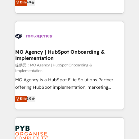
Elite
4.9
to your needs and sales objectives. With 125+
migrate, replatform, and scale smarter. We specialize
certifications, we are part of the most certified
in high-impact CRM and CMS migrations and
Canadian agencies, and we both hold Onboarding
onboarding from platforms like Salesforce, NetSuite,
Accreditations. Based in Canada (coast to coast), our
Zoho, Pardot, Marketo, Microsoft Dynamics, Wix,
services are offered in both English & French.
WordPress and legacy CRMs, turning fragmented
systems into unified, growth-ready HubSpot
architectures that accelerate revenue operations and
MO Agency | HubSpot Onboarding &
Implementation
performance. - Multi-object CRM migration, cleanup,
and implementation. - Pre-built and custom
提供元：MO Agency | HubSpot Onboarding &
Implementation
integrations across your full tech stack. - Custom
MO Agency is a HubSpot Elite Solutions Partner
object setup, CMS builds, and full-funnel automation.
offering HubSpot implementation, marketing
- Dashboards, lifecycle campaigns, and lead
automation, CRM and RevOps consulting, B2B SEO,
nurturing sequences. - Cross-hub setup across
Elite
5.0
paid media, content marketing, AEO and GEO (AI
Marketing, Sales, Operations, and Service Hubs. -
search optimisation), and HubSpot Content Hub and
Ongoing optimization, managed support, and
WordPress development. We work with enterprise
scalable retainers. Let’s make HubSpot your most
and growth-led companies across technology,
powerful growth engine. Built to convert, scale, and
professional services, financial services and
drive results.