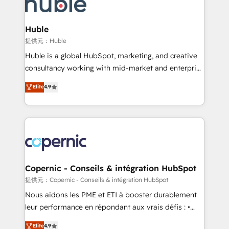
skills, processes, and internal team you need to
CRM Migrations using our in-house "HubScrub" Tool.
attract the right buyers, close deals faster, and grow
without outside dependencies. You’ll learn how to: •
Huble
Set up, audit, and organize your HubSpot portal •
提供元：Huble
Get your sales team fully using HubSpot • Track
Huble is a global HubSpot, marketing, and creative
pipeline and revenue across the entire buyer journey
consultancy working with mid-market and enterprise
• Build an in-house marketing team that drives
businesses. We go beyond implementation, shaping
Elite
4.9
growth • Create content and videos that attract
the strategy, processes, and teams that turn
buyers • Use AI to scale smarter Our coaching-led
HubSpot into a genuine growth engine. Named
approach works best for companies that are done
HubSpot's Global Partner of the Year in 2024,
with outsourcing and ready to build something that
consistently ranked among their top 5 partners
lasts. So if you're ready to become the most trusted
worldwide, and with over 15 years in the ecosystem,
voice in your market, let’s talk.
Huble has built a track record that speaks for itself.
One company, one operating model, delivering
Copernic - Conseils & intégration HubSpot
across offices and consulting teams in the UK, USA,
提供元：Copernic - Conseils & intégration HubSpot
Canada, Germany, France, Belgium, Singapore, and
Nous aidons les PME et ETI à booster durablement
South Africa. Certified compliant with ISO/IEC
leur performance en répondant aux vrais défis : •
27001:2022 and ISO 9001:2015 across all seven
Intégration de HubSpot avec d’autres outils (ERP,
Elite
4.9
international offices and 175+ employees.