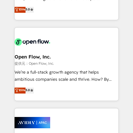
Accountability, Curiosity, Authenticity, Growth
integration products and services to mid-market
Elite
5.0
Mindedness, and Clarity. We are driven to win for the
and enterprise customers. We ensure that your sales,
collective good of the company and its clientele, and
service and marketing department operates in the
dedicated to breaking the mold from the agency of
most effective way, while at the same time
the past into the consultancy of the future. Great
leveraging your commercial data for a fully
things are happening.
integrated buyers journey. Elixir is located in
Brussels, Munich "München", Cologne "Köln", Paris
and Amsterdam. Elixir is a first mover and leader
Open Flow, Inc.
when it comes to HubSpot sales and service
提供元：Open Flow, Inc.
implementations, highly renowned for our business
We’re a full-stack growth agency that helps
acumen, process (re-)design experience and a
ambitious companies scale and thrive. How? By
massive amount of success stories in this area. We
upgrading and streamlining every single revenue-
Elite
5.0
integrate HubSpot with complex solutions like SAP,
generating aspect of your business. We’re proud
MicroSoft, custom solutions,... Our company also has
HubSpot Elite Solutions Partners and devout CRM
strong experience with HubSpot CRM extension,
nerds who can harness HubSpot’s custom digital
mobile apps for Field Service Management and
tools to improve each touchpoint of your customer
Retail execution, CPQ, customer portals and
experience. Working hand-in-hand with your team,
HubSpot CMS developments. And we're champions
we’ll assemble a RevOps machine that drives more