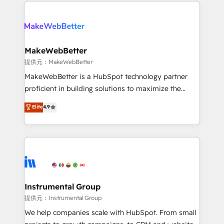
only firm in the world to hold Elite Partner
there’s a good chance one of our globally integrated
Accreditations with both HubSpot and Clay, our
teams has worked with clients just like you Let’s
clients gain a unique advantage in CRM architecture,
explore whether S2 is the partner you’ve been
pipeline generation, data intelligence, and go-to-
looking for...and get your next big initiative moving!
market execution. Why B2B Businesses Choose RP: -
MakeWebBetter
Secure: Soc2 compliant 🛡️ - Pricing: Implementations
提供元：MakeWebBetter
starting at $1,5k 💵 - Speed: Launch in 14 days ⚡ -
MakeWebBetter is a HubSpot technology partner
Global: 75+ RPers across five continents 🌐 - Scale:
proficient in building solutions to maximize the
Largest organically grown & fastest tiering Elite
operational efficiency of HubSpot. The fastest-
Elite
4.9
HubSpot Partner 🪴 - Sales Hub: More
growing tech-enabler & facilitator, MakeWebBetter,
implementations than any other Partner 💻 -
hands you the blend of HubSpot expertise &
Migrations: We convert Salesforce addicts to
eminent solutions & integrations. Trust us to
HubSpot evangelists 🧡 Don't hire a marketing
streamline your HubSpot experience. 🚀HubSpot
agency for an Ops problem. Don't hire a technical
Elite Partners with 10+ years of HubSpot experience
agency for a growth problem. Hire a partner built to
🤝HubSpot Premier Integration partner 🤝Google
solve both.
Premier Partner 2023 🌟5 HubSpot Accreditations 🌟
Instrumental Group
Won HubSpot Theme Challenge 2021 🌟INBOUND’19
提供元：Instrumental Group
HubSpot Rising Star Why us? Harnessing the full
We help companies scale with HubSpot. From small
potential of the powerful HubSpot CRM. ✔️A team of