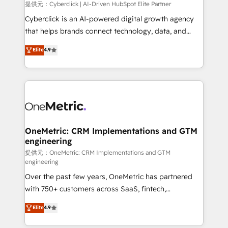
提供元：Cyberclick | AI-Driven HubSpot Elite Partner
Cyberclick is an AI-powered digital growth agency
that helps brands connect technology, data, and
creativity to achieve measurable results. Founded in
Elite
4.9
Barcelona and operating across Spain, LATAM, and
the UK, we support global companies in building
smarter marketing, sales, and customer success
strategies. As the only HubSpot Elite Partner in
Iberia (Spain & Portugal), we combine human insight
with intelligent automation to drive sustainable
growth. Our multidisciplinary team designs solutions
OneMetric: CRM Implementations and GTM
engineering
that simplify complexity, boost performance, and
turn innovation into real impact. 🌍 Highlights •
提供元：OneMetric: CRM Implementations and GTM
engineering
HubSpot Partner since 2012 • 2022 EMEA Impact
Over the past few years, OneMetric has partnered
Award: Best Integration • 150+ successful HubSpot
with 750+ customers across SaaS, fintech,
projects • Clients in 30+ industries • Proprietary
healthcare, real estate, and other industries. With
technology for integrations • Multilingual team:
Elite
4.9
150+ HubSpot-certified experts, we deliver scalable
English, Spanish, Portuguese & Italian 👉 Grow
solutions to complex GTM and RevOps challenges.
smarter with AI and HubSpot.