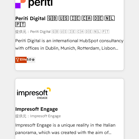
and—most importantly—simple. That’s why we lean
you grow faster, smarter, and with impact.
into bold ideas and shape them into thoughtful
products and strategies that actually make a
Periti Digital 🇬🇧 🇺🇸 🇮🇪 🇨🇦 🇩🇪 🇳🇱
🇵🇹
difference.
提供元：Periti Digital 🇬🇧 🇺🇸 🇮🇪 🇨🇦 🇩🇪 🇳🇱 🇵🇹
Periti Digital is an international HubSpot consultancy
with offices in Dublin, Munich, Rotterdam, Lisbon
and New York. 🔎 We are focused on enhancing
Elite
5.0
revenue-generation strategies for clients through
complete integration of core business processes
and systems (such as ERP and e-commerce
platforms) with HubSpot, driving efficiency and
results. 🎯 We present a solution-centric approach
and we're focused on HubSpot. We work with some
of HubSpot's most important customers to generate
Impresoft Engage
value from the platform in the long term. 🤖 We have
提供元：Impresoft Engage
worked 400+ HubSpot customers across industries
Impresoft Engage is a unique reality in the Italian
but specialise in the more complex projects where
panorama, which was created with the aim of
data migration, AI, and systems integrations