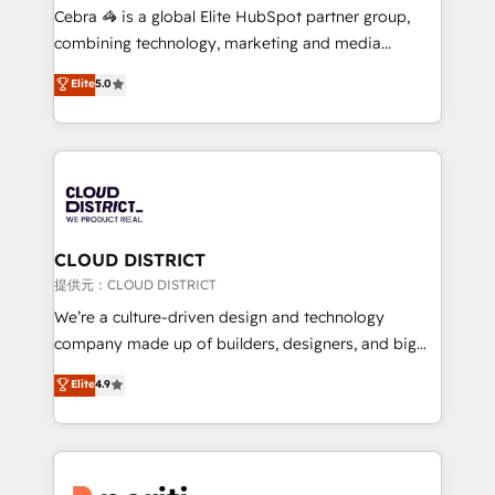
boost with a new HubSpot site Recognized leaders:
Cebra 🦓 is a global Elite HubSpot partner group,
🏆 HubSpot Platform Migration Impact Award 🏆
combining technology, marketing and media
Clutch HubSpot Global Leader 🏆 Finalist: HubSpot
expertise across Latin America and Southern
Elite
5.0
Inbound Campaign of the Year 🏆 Gold AVA Digital
Europe, with teams across 7 countries. Born in Chile,
Award for Best Website 🌟 Accreditations: CRM
we combine local insight with international reach to
Implementation, HubSpot Content Experience, CRM
help businesses grow through technology, creativity,
Data Migration & Custom Integration
AI and strategy. For over 12 years, we’ve delivered
500+ HubSpot implementations, building end-to-
end solutions that integrate CRM, AI automation,
inbound and loop marketing, content, and digital
CLOUD DISTRICT
creativity. Our multicultural team works in Spanish,
提供元：CLOUD DISTRICT
Portuguese, and English to design scalable strategies
We’re a culture-driven design and technology
that drive measurable growth. 🌎 Highlights: • 10+
company made up of builders, designers, and big
years as a HubSpot partner. • 2023 Impact Awards:
thinkers. We blend strategy, design, and
Elite
4.9
Platform Migration Excellence. • Top 3 Partner of the
development—always fueled by curiosity—to turn
Year LATAM 2022, 2023, 2024, 2025. • Partner of the
ideas, opportunities, and challenges into meaningful
Year 2024. • Organizer of Aliados.ai (AI, marketing &
experiences. To us, technology is more than just
tech global congress). 👉 Ready to scale your
code; it’s about creating things that are useful, cool,
business with HubSpot? Let Cebra’s experts help