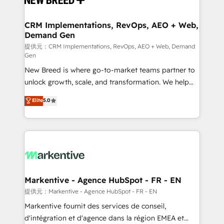
定の代行ではなく、設計の責任」を引き受け、部門横断
technical development team. - 19 HubSpot-certified
の統合・浸透・変革管理を実行します。 ▸ CMS戦略設
trainers to drive platform adoption. 📈 Revenue
CRM Implementations, RevOps, AEO + Web,
計・構築：リード獲得・CVR・SEOを前提にした情報設
Demand Gen
Generation - Full-funnel marketing and high-
計・導線設計・テンプレート設計をContent Hubで一体
performance advertising via Point Success Media. -
提供元：CRM Implementations, RevOps, AEO + Web, Demand
Gen
提供。 ▸ 既存CRM・MAからの移行支援：Salesforce・
Expert deployment of Breeze AI and custom agents
Marketo・Pardot等からの移行、カスタム設計、履歴
New Breed is where go-to-market teams partner to
to automate growth. 🏆 Elite Excellence - 8 platform
データ移行と活用設計まで。 ▸ AEO対応：ChatGPT・
unlock growth, scale, and transformation. We help
accreditations and deep HIPAA-compliance
Perplexity等のAI検索からの流入・引用を前提にコンテ
companies activate HubSpot’s AI-powered
expertise. - A team of 250+ experts dedicated to
Elite
5.0
ンツとサイト構造を最適化。 🏆 なぜ100incを選ぶの
customer platform and operationalize HubSpot’s
your resilient growth.
か？ ✓ HubSpot Eliteパートナー認定 ✓ HubSpotアワ
Loop Marketing framework through expert-led
ード受賞・HUGリーダー ✓ ISO27001:2022 /
services, smart agents, and purpose-built apps,
ISO9001:2015 取得 ✓ 400社以上の導入実績 ✓
tailored to your business. Together, we unlock
HubSpot大百科 出版 CRM・AI活用に関するご相談、現
results, fast. ⚙️CRM & RevOps: Align all Hubs to your
状整理の壁打ちなど、構想段階からお気軽にお問い合わ
buyer journey for clean data, scalability, & reporting.
せください。
🎯Demand Gen & ABM: Drive pipeline with inbound,
Markentive - Agence HubSpot - FR - EN
ABM, AEO, SEO, & paid media. 👩‍💻Web Design:
提供元：Markentive - Agence HubSpot - FR - EN
Build high-performing websites with UX, messaging,
Markentive fournit des services de conseil,
& conversion strategy that drive results. 🤖AI
d'intégration et d'agence dans la région EMEA et