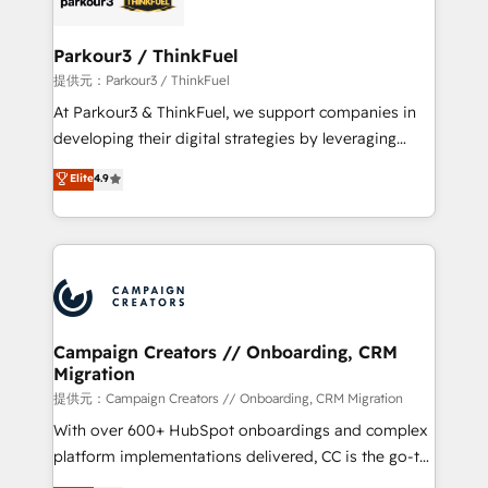
automation, and revenue intelligence to help
companies scale faster and smarter. 🔹 BOOMS:
Parkour3 / ThinkFuel
Demand generation for all your buyers With BOOMS,
提供元：Parkour3 / ThinkFuel
you invest in 100% of your buyers, accelerating your
At Parkour3 & ThinkFuel, we support companies in
growth and positioning yourself as an undisputed
developing their digital strategies by leveraging
leader. 🔹 BOOST: Optimize your digital
technologies and automating their marketing and
Elite
4.9
transformation process A methodology designed to
sales processes to generate growth. Our offer spans
implement HubSpot effectively and optimize your
from Strategy to Operations. We specialize in CRM
digital processes. 🔹 Trusted by Industry Leaders
onboarding and implementation, web design, sales
With an average rating of 4.9/5 and a proven track
& marketing automation, and digital marketing. With
record of business transformation, our growth-first
extensive experience working with tech companies
approach has helped brands dominate their
and manufacturers since 2002, we are committed to
markets.
empowering our clients and developing their
Campaign Creators // Onboarding, CRM
Migration
autonomy. Get to grips with HubSpot through
guided implementation and seamless integration of
提供元：Campaign Creators // Onboarding, CRM Migration
the CRM platform into your digital ecosystem. Would
With over 600+ HubSpot onboardings and complex
you like support in deploying your inbound
platform implementations delivered, CC is the go-to
marketing strategy? We'll provide support tailored
Elite Solutions Partner for businesses ready to