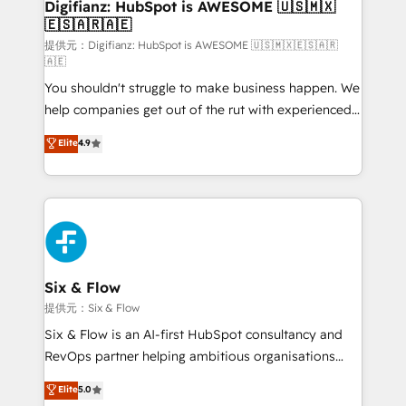
Transformation / Web Development • RevOps &
Digifianz: HubSpot is AWESOME 🇺🇸🇲🇽
🇪🇸🇦🇷🇦🇪
Sales Consulting • Marketing Automation What
makes us different? 🚀 Top 0.5% of global HubSpot
提供元：Digifianz: HubSpot is AWESOME 🇺🇸🇲🇽🇪🇸🇦🇷
🇦🇪
agencies ⚙️ The strongest technical ability and
You shouldn't struggle to make business happen. We
integration capabilities 💼 Consultative, long-term
help companies get out of the rut with experienced,
partners who will embed ourselves into your
process-oriented teams implementing HubSpot
business, processes and systems 🏢 We specialise in
Elite
4.9
Marketing, Sales, Service, CMS and Operations Hub,
working with mid-market and enterprise
so selling and actually engaging with your customers
organisations, global organisations and those with
feels easy and pain-free. We are a top ranked
complex use cases 🏆 CRM Implementation,
HubSpot Elite Partner, winner of Rookie of the Year
Platform Enablement, Custom Integration and
and Customer First Awards, 4.9/5 rating in HubSpot
Onboarding Accredited 🔐 ISO27001 & ISO9001
Reviews and 4.9/5 rating in Clutch Reviews. Digifianz
Certified
helps the following industries: logistics & 3PL, home
Six & Flow
improvement & construction, branding and
提供元：Six & Flow
commercialization, real estate, health, education,
Six & Flow is an AI-first HubSpot consultancy and
SaaS, Software Dev & IT and consulting, make the
RevOps partner helping ambitious organisations
most out of their HubSpot experience operating in
grow with clarity, confidence, and intelligence.
Elite
5.0
the United States, EU, UAE, Mexico and Latin
Operating across the UK, Netherlands, Ireland, and