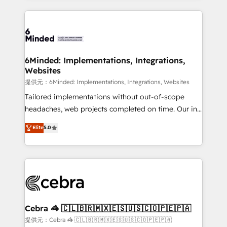
Our Expertise 🔹 Onboarding & Implementation:
Accredited HubSpot Partner, ensuring smooth setup
tailored to your GTM motion. 🔹 Migrations: Move
from other CRMs to HubSpot without data loss or
downtime. 🔹 RevOps Strategy: Align teams,
6Minded: Implementations, Integrations,
Websites
processes, and data to drive revenue efficiency. 🔹
Integrations: Connect HubSpot with your tech stack
提供元：6Minded: Implementations, Integrations, Websites
for better adoption. 🔹 Custom Solutions: Build
Tailored implementations without out-of-scope
tailored apps, workflows, and configurations. We are
headaches, web projects completed on time. Our in-
SOC 2 Type II and ISO 27001 certified, reinforcing
house team of certified CRM architects, experts,
Elite
5.0
our commitment to data security and compliance. At
developers, designers, and marketers handles all
OneMetric, we help revenue teams focus on the
aspects of your HubSpot. ✨ 400+ global clients ✨
OneMetric that matters most: revenue.
100+ seamless migrations from 15+ different CRMs
✨ 100,000+ hours in HubSpot projects, 75+ full Hub
implementations, and 5,000+ pages ✨ CS: Clients
generating 7-digit MRR from inbound campaigns ✨
CS: 245% organic growth & +751% new visitors for a
Cebra 🦓 🇨🇱🇧🇷🇲🇽🇪🇸🇺🇸🇨🇴🇵🇪🇵🇦
full-funnel HubSpot project ✨ CS: 415% conversion
提供元：Cebra 🦓 🇨🇱🇧🇷🇲🇽🇪🇸🇺🇸🇨🇴🇵🇪🇵🇦