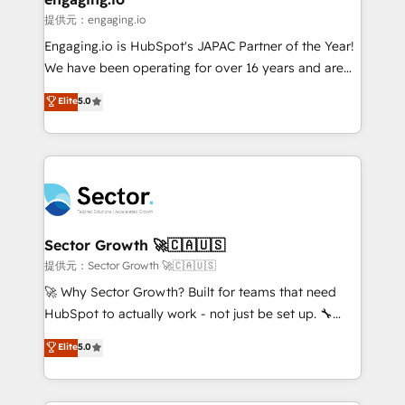
e de mais de 150 softwares globais permitindo
提供元：engaging.io
contratar e pagar a HubSpot em reais com nota
Engaging.io is HubSpot's JAPAC Partner of the Year!
fiscal no Brasil e gerar economia de até 50% na
We have been operating for over 16 years and are
contratação de softwares internacionais.
one of HubSpot's most experienced and technically
Elite
5.0
Oferecemos ainda agentes de IA especializados em
capable Agency Partners globally. We specialise in
HubSpot que automatizam tarefas executam rotinas
complex CRM migrations, implementations,
no CRM e mantêm os dados organizados, como um
integrations, custom CMS portal development,
especialista operando a plataforma 24/7. Hoje 300+
design & UX for mid to large to multi national
empresas em 13 países utilizam a Nexforce. Somos
businesses. Our teams are based in North America
a maior parceira da HubSpot na América Latina e
and APAC. We are HubSpot's top-ranked Advanced
líder no ranking global de sucesso do cliente da
Implementation Certified Partner and we contribute
Sector Growth 🚀🇨🇦🇺🇸
HubSpot.
to their advisory council. We strive to do 'good work
提供元：Sector Growth 🚀🇨🇦🇺🇸
with good people' and have worked with incredible
🚀 Why Sector Growth? Built for teams that need
brands. You can see some of them on our website,
HubSpot to actually work - not just be set up. 🔧
along with plenty of case studies.
HubSpot Experts: Onboarding, migrations,
Elite
5.0
automation, and training built for adoption. ⚡ Highly
Technical Execution: ERP, EMR and Custom
Integrations; complex builds delivered in weeks, not