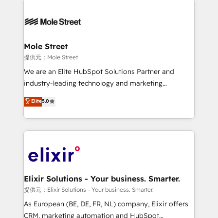
months. 🤖 AI Consulting & Agents: AI-powered
workflows; automation agents; process optimization
inside HubSpot. 🏆 Industry Experience: 🏥
Healthcare: HIPAA implementations; secure data
Mole Street
workflows 💼 Financial Services: compliant
提供元：Mole Street
workflows; audit-ready reporting ⚖️ Legal: client
We are an Elite HubSpot Solutions Partner and
intake; pipeline and document workflows 🛒 E-
industry-leading technology and marketing
Commerce: Shopify, WooCommerce; lifecycle and
consultancy. Our focus is on enterprise and mid-
Elite
5.0
revenue automation 🏢 Real Estate: deal pipelines;
market B2B companies globally that want a strategic
portfolio and lifecycle management 🏭
approach to execute their goals through creative
Manufacturing: ERP integrations; operational
applications of our solutions; Technical HubSpot
alignment 🛡️ Compliance & Data Considerations:
Consulting, Content Marketing, Growth-Driven
HIPAA-aware; CASL-compliant; GDPR-ready
Design, Migrations + Integrations. Mole Street’s
implementations where required 💡 Why 500+
mission is empowering others to realize their
Clients Choose Us: Elite Partner; technical, fast, and
greatness, which is achieved through creating
Elixir Solutions - Your business. Smarter.
built to scale.
absolute clarity, derived from a well-defined
提供元：Elixir Solutions - Your business. Smarter.
strategy, executed well, and reported on with clear
As European (BE, DE, FR, NL) company, Elixir offers
results. The culture is driven by core values; Joy, Grit,
CRM, marketing automation and HubSpot