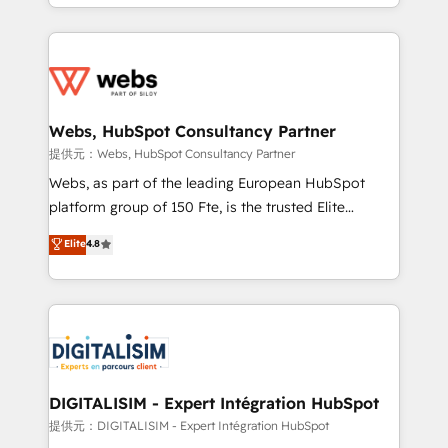
solve all your HubSpot challenges and improve user
sales, and service hubs • Built-in flexibility for
adoption, sales process and marketing results.
startups to global brands
Services 📚 Onboarding your team to HubSpot for
the first time 🔧 Designing and optimising your
HubSpot set-up for better results 🌐 Website design
and build using HubSpot 🔌 Integrating HubSpot
Webs, HubSpot Consultancy Partner
with other systems 🎓 Training your teams to be
提供元：Webs, HubSpot Consultancy Partner
HubSpot pros 📊 Lead generation services using
Webs, as part of the leading European HubSpot
HubSpot Why us? - SIX HubSpot Accreditations -
platform group of 150 Fte, is the trusted Elite
awarded by HubSpot after a rigorous process for
HubSpot CRM Partner offering you a roadmap on
Elite
4.8
CRM, Solutions Architecture, Onboarding , Data
maximizing EBITDA and achieving Commercial
Migration, Custom Integration & Platform
Excellence. With our targeted processes, we
Enablement -Onboarded over 500 businesses to
strengthen your digital transformation and minimize
HubSpot -Top 1% of partners worldwide -In-house
costs. As HubSpot's Advanced Accredited CRM
team of 25+ experts Contact us today to help you
Implementation partner, we provide expertise to
get more from your investment in HubSpot.
drive your business forward. Since 2015 we are fully
www.bbdboom.com
dedicated to HubSpot and with an experienced
DIGITALISIM - Expert Intégration HubSpot
team (50+), we work with reputable companies in
提供元：DIGITALISIM - Expert Intégration HubSpot
B2B sectors such as manufacturing, SaaS and