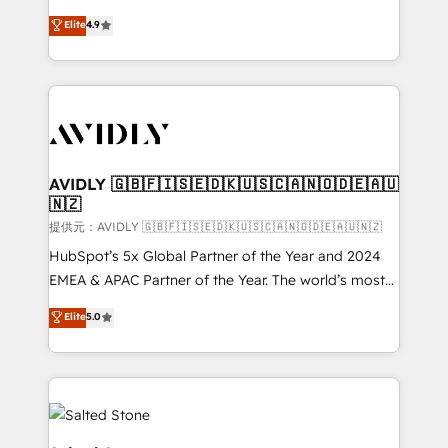
Strategy: Activate Breeze Agents, configure HubSpot
North America. Avec plus de 115 experts en
Elite
4.9
AI, & maximize AEO with tailored AI services. 🧩
marketing automation, Growth, Revops, CRM et
Integrations: Extend HubSpot with custom
webdesign. Markentive is both a consulting firm, a
integrations, hosting, & maintenance.
digital agency and an integrator. With over 115
experts in marketing automation, growth, revops,
CRM and webdesign (We focus on EMEA - USA
customers).
AVIDLY 🇬🇧🇫🇮🇸🇪🇩🇰🇺🇸🇨🇦🇳🇴🇩🇪🇦🇺
🇳🇿
提供元：AVIDLY 🇬🇧🇫🇮🇸🇪🇩🇰🇺🇸🇨🇦🇳🇴🇩🇪🇦🇺🇳🇿
HubSpot’s 5x Global Partner of the Year and 2024
EMEA & APAC Partner of the Year. The world’s most
experienced and fully accredited HubSpot Solutions
Elite
5.0
Partner. 🚀 With 2,750+ HubSpot projects delivered
and 370+ specialists across EMEA, APAC and NAM,
we de-risk complex CRM programmes and
accelerate ROI across every HubSpot Hub. 🧭 From
multi-region migrations to AI-powered automation,