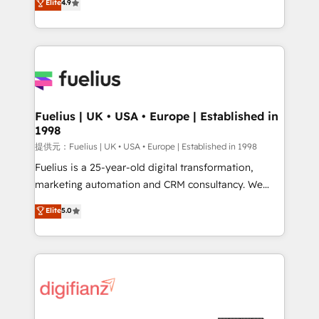
Elite
4.9
implement the platform into complex business
𝘴𝘶𝘱𝘦𝘳 𝘳𝘦𝘴𝘱𝘰𝘯𝘴𝘪𝘷𝘦)
environments, optimise what you've got and make
sure you can actually use it, build your website in
HubSpot or create an inbound marketing strategy
for you and execute it on HubSpot. We are on the
G-Cloud 14 CCS (Crown Commercial Service)
framework, meaning we've been accredited by
Fuelius | UK • USA • Europe | Established in
1998
HubSpot and vetted by the CCS, which means we
can support public sector companies as well the
提供元：Fuelius | UK • USA • Europe | Established in 1998
other ones listed in our profile. Our services: -
Fuelius is a 25-year-old digital transformation,
HubSpot implementation - HubSpot CMS website
marketing automation and CRM consultancy. We
build We can do lots of things. But everything we do
enable mid-market and enterprise clients to
Elite
5.0
is there for you to: - Grow revenue, and run your
maximise their return from digital and fuel their
business more efficiently - Build stronger
growth. We modernise platforms, streamline
relationships with customers - Make better
operations that are causing inefficiencies, improve
decisions with data - Find a new voice and reach
customer experiences, integrate systems, and
more people - Get the most out of your HubSpot
supercharge revenue operations Key services: • CRM
investment
Implementation • Systems Integration • Digital