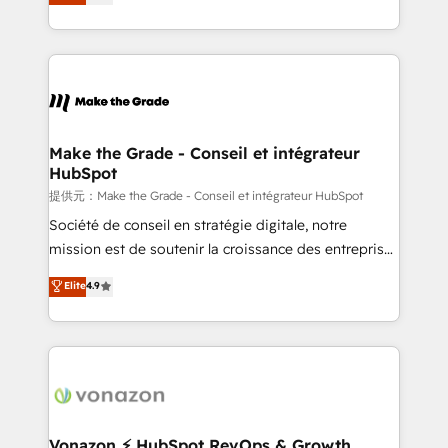
téléphonie, etc.) • Alignement des équipes grâce à un
outil et des données partagées • Amélioration de la
collecte et de l’analyse des données pour des
décisions éclairées • Optimisation de l’efficacité et
de la productivité des équipes Notre équipe de 30
consultants certifiés HubSpot aborde chaque projet
avec un engagement total, alignant processus
Make the Grade - Conseil et intégrateur
HubSpot
métiers et technologie, et guidant vos équipes à
travers le changement, tout en centrant vos objectifs
提供元：Make the Grade - Conseil et intégrateur HubSpot
d’entreprise. Grâce à une méthodologie éprouvée
Société de conseil en stratégie digitale, notre
auprès de plus de 400 clients, nous comprenons
mission est de soutenir la croissance des entreprises
rapidement vos enjeux et intégrons parfaitement
B2B à travers l’acquisition de nouveaux clients,
Elite
4.9
HubSpot dans votre organisation. Pour toute
l'intégration CRM et le développement des revenus
question technique ou besoin de structuration de
auprès de vos comptes existants. En France et à
votre projet HubSpot, contactez notre équipe pour
l'international, nous travaillons avec des ETI
un échange dédié.
ambitieuses, des grands groupes voulant aller au-
delà d’une simple transformation digitale et des
startups florissantes. Nos 3 grandes expertises sont :
➤ L’intégration de CRM et de méthodologie RevOps
Vonazon ⚡ HubSpot RevOps & Growth