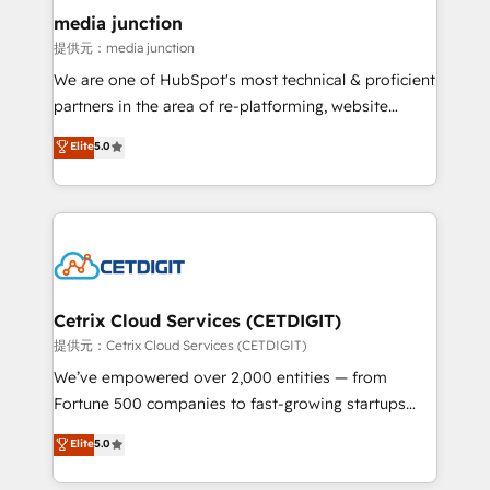
Mexico, USA, and Portugal—we've executed over a
media junction
hundred successful operations. Our approach,
提供元：media junction
rooted in RevOps principles, integrates analysis,
We are one of HubSpot's most technical & proficient
training, planning, and qualification. Leveraging
partners in the area of re-platforming, website
technology, data analytics, CRM optimization, and
design & development. We specialize in multi-hub
Elite
5.0
inbound marketing tactics, we focus on
implementations for mid-market & enterprise
understanding, nurturing, and converting leads.
companies. We are woman-owned, powered by
Partner with us to unlock your business's full
coffee, and we ❤️ dogs. We produce award-winning
potential and achieve sustained growth in today's
work for our clients. 🏆2023 Technical Expertise
competitive market.
Impact Award 🏆2022 Technical Expertise Impact
Award 🏆2022 Platform Migration Excellence Impact
Award 🏆2020 Elite Solutions Partner 🏆2019
Cetrix Cloud Services (CETDIGIT)
Integrations HubSpot Impact Award 🏆2019
提供元：Cetrix Cloud Services (CETDIGIT)
Marketing Enablement HubSpot Impact Award 🏆
We’ve empowered over 2,000 entities — from
2018 Website Design HubSpot Impact Award 🏆2017
Fortune 500 companies to fast-growing startups
Website Design HubSpot Impact Award 🏆2016
and nonprofits — to streamline operations, scale
Elite
5.0
Growth-Driven Design Agency of the Year 🏆2016
revenue, and unlock the full potential of HubSpot.
Sales Enablement HubSpot Impact Award 🏆2015
With deep technical and industry expertise, we fuse