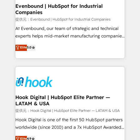
Agent Creation 🔄 Custom Integrations & Data
Evenbound | HubSpot for Industrial
Companies
Migration Why 1406 We become part of your team.
Your team learns while we build. We fix what others
提供元：Evenbound | HubSpot for Industrial Companies
broke. Built for mid-market reality—practical
At Evenbound, our team of strategic and technical
solutions that work with your actual headcount and
experts helps mid-market manufacturing companies
constraints. By the Numbers 🏆 Top 1% of all
achieve real growth. We specialize in delivering
Elite
5.0
HubSpot partners 🔄 Top 5% globally in client
tailored solutions that drive results by leveraging
retention 📅 8+ years of consistent results since 2017
HubSpot’s platform and data to fuel success.
Who We Serve Revenue teams, marketing leaders,
Technical Solutions: - HubSpot Technical Consulting -
and sales ops at mid-market companies ready to
HubSpot CRM Implementation - HubSpot
move beyond spreadsheets into unified systems
Onboarding - Data Migration & Integrations -
that drive real business results.
Technical Audit & Optimization Strategic Solutions: -
Revenue Operations - Inbound Marketing -
Hook Digital | HubSpot Elite Partner —
LATAM & USA
Outbound Marketing - HubSpot CMS Website
Design & Development We empower our clients to
提供元：Hook Digital | HubSpot Elite Partner — LATAM & USA
reach their full potential by providing transparent,
Hook Digital is one of the first 50 HubSpot partners
relationship-driven support. With over 300 HubSpot
worldwide (since 2010) and a 7x HubSpot Awarded
certifications and accreditations, we deliver both the
Elite Partner. With 500+ projects across the U.S.,
Elite
4.9