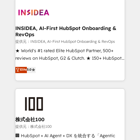
INSIDEA, AI-First HubSpot Onboarding &
RevOps
提供元：INSIDEA, AI-First HubSpot Onboarding & RevOps
★ World's #1 rated Elite HubSpot Partner, 500+
reviews on HubSpot, G2 & Clutch. ★ 150+ HubSpot
Certified Experts & Trainers across the team ★
Elite
5.0
1,500+ implementations across five continents ★ AI-
First, RevOps-led, Onboarding obsessed ★
Company of the Year 2024/25 INSIDEA helps
growing companies turn HubSpot into a revenue
engine. We onboard your team, migrate your data,
and build AI-powered workflows that drive adoption
from week one, in your time zone. What we do ➤
株式会社100
Onboarding: Live in weeks, with workflows built
提供元：株式会社100
around your business, not a template. ➤ Migration:
🏢 HubSpot × AI Agent × DX を統合する「Agentic