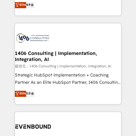
putting Customer Experience at the center by
Elite
4.9
represent key aspects of the project's success.
creating digital environments capable of integrating
people, processes and data. We offer the best
digital solutions on the market, ranging from CRM
processes and technologies to digital strategy, from
marketing automation to online and offline sales
processes through Customer Service Management,
allowing companies to optimize processes and meet
1406 Consulting | Implementation,
Integration, AI
the needs of the customer. We are part of Impresoft
Group, a group of specialized and complementary
提供元：1406 Consulting | Implementation, Integration, AI
companies that divide their offer into 4
Strategic HubSpot Implementation + Coaching
Competence Centers: Smart Manufacturing,
Partner As an Elite HubSpot Partner, 1406 Consulting
Customer First, Enabling Technologies & Security.
helps mid-market revenue teams transform how
Elite
5.0
The synergies generated by these integrations,
they sell, market, and serve. We don't just build your
together with the combination of talents, skills,
HubSpot—we teach your team to own it, then stay
solutions and services, have allowed the group to
to help you keep winning. What We Do ⚙️ CRM
build an unrivaled offering portfolio on the market
Implementations across Marketing, Sales, Service,
to accompany companies on their digital
Data & Content 📈 Sales & Marketing Alignment +
transformation journey.
Revenue Team Enablement 🤖 Breeze AI & Custom