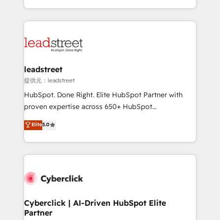
America. From casual user to super fan: make
Canada, we’ve delivered thousands of successful
HubSpot an experience you LOVE!
HubSpot projects for mid-market and enterprise
clients worldwide, with over 10 years experience. We
combine HubSpot, data, and AI to design connected
go-to-market systems that align people, process,
and technology for predictable, scalable revenue
leadstreet
growth. Our expertise spans RevOps, CRM and data
提供元：leadstreet
architecture, AI enablement, and strategic marketing,
HubSpot. Done Right. Elite HubSpot Partner with
delivered through our proprietary FLAIR framework
proven expertise across 650+ HubSpot
for responsible AI adoption. As a HubSpot Elite
implementations. With 12+ years of HubSpot
Elite
5.0
Partner and ISO 27001:2022 certified consultancy,
experience, we help you use the HubSpot platform
we blend strategy, creativity, and technology to help
to its fullest capacity, improve your current HubSpot
organisations scale smarter and grow stronger.
website, or build your new one.
Cyberclick | AI-Driven HubSpot Elite
Partner