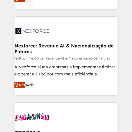
technical know-how and strategic guidance you
Brazil, and LATAM, we combine global expertise with
need to succeed.
regional experience. Today, we are Brazil’s largest
HubSpot Elite Partner—trusted by companies across
the Americas to scale smarter. ⚙️ CRM
Implementation & Migration Onboarding across all
Hubs, plus migrations from Salesforce, Pipedrive, RD
Station, Freshdesk, Intercom, and more. Custom
Nexforce: Revenue AI & Nacionalização de
Faturas
objects, automations, and integrations built for
growth. 🚀 AI-Driven GTM Orchestration Unify
提供元：Nexforce: Revenue AI & Nacionalização de Faturas
HubSpot with LinkedIn, WhatsApp, email, paid
A Nexforce ajuda empresas a implementar otimizar
media, and AI voice to drive pipeline. 🤖 AI Custom
e operar a HubSpot com mais eficiência e
Agent Development Deploy AI agents for
previsibilidade de receita. Combinamos Revenue
Elite
5.0
prospecting, follow-ups, service triage, and
Operations (RevOps) e Inteligência Artificial para
knowledge retrieval—built in HubSpot. ⚡ Fast-Track
estruturar processos integrar sistemas organizar
& Growth-Track Services Fast-Track: Rapid HubSpot
dados e automatizar operações. O objetivo é
onboarding in weeks Growth-Track: Unlock
transformar a HubSpot em um verdadeiro sistema
advanced optimization & adoption 📍 São Paulo, BR
operacional de receita conectando equipes
• Des Moines, IA • New York, NY
tecnologia e dados em uma operação integrada.
Também somos distribuidores oficiais da HubSpot
engaging.io