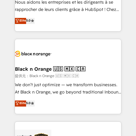
Nous aidons les entreprises et les dirigeants à se
business services. We prepare a customized
rapprocher de leurs clients grâce à HubSpot ! Chez
business case that demonstrates the value and
DIGITALISIM, nous avons l'intime conviction que la
Elite
5.0
impact of your digital transformation, including a
réussite des entreprises passe par l’innovation web,
detailed financial rationale with a focus on ROI and
le marketing digital, et la relation client ! C'est
TCO. As a trusted extension of your team, we
pourquoi, nos experts sont à la fois capables de
believe in the power of partnership. Together, we
gérer votre projet de création de site internet, votre
embark on a transformational journey that sets your
référencement, votre stratégie digitale et le pilotage
business up for long-term success. Unlock your
et l'intégration d'HubSpot ! Les grandes phases d'un
business. If not now, when?
projet HubSpot avec DIGITALISIM : 🧽 Nettoyage,
Black n Orange 🇺🇸 🇲🇽 🇨🇦
migration et intégration des bases de données. 🚀
提供元：Black n Orange 🇺🇸 🇲🇽 🇨🇦
Développement des interfaces avec vos logiciels
We don’t just optimize — we transform businesses.
métiers ⚙️ Configuration de la plateforme HubSpot
At Black n Orange, we go beyond traditional Inbound
📈 Configuration de rapports et tableaux de bord 🤝
Marketing with our exclusive methodologies:
Elite
5.0
Book Process & Guidelines utilisateurs 🎓
BOOMS and BOOST. Together, they form a powerful
Formations des utilisateurs
combination that has driven success for over 800
businesses worldwide. As Elite HubSpot Partners, we
specialize in crafting high-performance growth
strategies that integrate data-driven marketing,