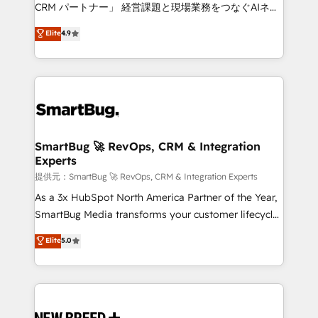
Move from any legacy CRM. Zero downtime, full data
CRM パートナー」 経営課題と現場業務をつなぐAIネイ
integrity. ➤ Implementation: Configure HubSpot to
ティブ・エージェンシーとして、HubSpot Eliteの実装
Elite
4.9
run your revenue process. Sales, marketing, and
力で顧客フロント業務を再設計します。 💡 100inc は何
service wired together. ➤ AI and Integrations: Layer
をする会社か？ HubSpotを共通基盤に、AIエージェン
Breeze AI, custom agents, and APIs to remove
トを組み込んだ顧客フロント業務（マーケティング・営
manual work. ➤ Ongoing Management: Monthly
業・CS）を組織全体で設計・実装する日本のAIネイテ
tune-ups, feature rollouts, adoption coaching. Buying
ィブ・エージェンシーです。事業部・グループ会社・部
HubSpot, switching to it, or reviving a stale portal?
門が分立する組織で、データと業務プロセスのサイロ化
We are built for the work.
を、CRMを軸とした全社共通基盤に再構築します。意
SmartBug 🚀 RevOps, CRM & Integration
Experts
思決定者・PMO・現場担当者に並走します。 1️⃣
HubSpot導入・活用支援 顧客データの一元化から、
提供元：SmartBug 🚀 RevOps, CRM & Integration Experts
GTMの見える化・自動化まで。全Hub統合運用、デー
As a 3x HubSpot North America Partner of the Year,
タ品質設計、グループ横断のCRM統合に対応します。
SmartBug Media transforms your customer lifecycle
2️⃣ AIエージェント組織構築 営業・マーケティング業務
into a revenue engine. Our unified ecosystem
Elite
5.0
の一部をAIが自律実行する組織への移行を設計・実装。
includes specialized divisions Globalia (AI &
Breeze・Claude等をHubSpotと連携させ、役割定義・
Software) and Point Success Media (Paid Media),
運用ルール・成果指標まで含めて設計します。 3️⃣ 全社
making this the official home for all three brands. 🔄
DX × AI推進のPMO伴走支援 複数部門をまたぐDX×AI変
Implementation & Integration - Seamless migrations
革を、構想から実装・定着までPMOとして主導。「設
and system integrations powered by Globalia’s