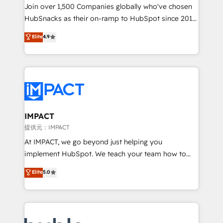
people, exciting ideas and can-do mentality, we
Join over 1,500 Companies globally who've chosen
ensure revenue growth on a daily basis. So tell us
HubSnacks as their on-ramp to HubSpot since 2014
your challenge; our passionate and growth driven
Simple pay-as-you-go plans that accelerate value...
Elite
4.9
team of 100+ experts is ready for you! Driving digital
1️⃣ Set Up | Onboarding New or Check-fixing existing
growth | www.brightdigital.com
HubSpot portals 2️⃣ Scale Up | 100% HubSpot Task
Execution... Global 24/7 ... All Experts 3️⃣ Integrate |
your entire Tech Stack with Custom Integrations
Slash months from your API Integration project... ⬅️
Click "Contact Business" ⬅️ to access 150+ Kickstart
Integration templates that put HubSpot in the center
IMPACT
of your tech stack, syncing... 🛍️ Shopify or
提供元：IMPACT
WooCommerce 💲 Stripe or Paypal 💰 Sage or
At IMPACT, we go beyond just helping you
Netsuite 🤖 Google or Microsoft ✍️ DocuSign or
implement HubSpot. We teach your team how to
PandaDoc 🌐 Avalara or Quaderno HubSnacks holds
master it. As the creators of the Endless Customers
Elite
5.0
the rare Advanced "Custom Integrations"
System™ (the next evolution of They Ask, You
Accreditation, securely sync data across... 🔄 any
Answer), we’re the only HubSpot partner built
apps, in any direction. Stuck on your old CRM..?
entirely around coaching and training. That means
Migrate | seamlessly off your old CRM onto a clean
we don’t do the work for you; we help you build the
new HubSpot portal with Advanced Website and