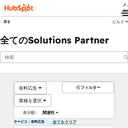
メ
ュ
ビルド
戻る
全てのSolutions Partner
フィルター
有料広告
業種を選択
表示順：
関連性
サービス：有料広告
全てをクリア