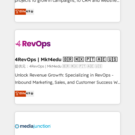
projects to growth campaigns, to CRM and websites.
HubSpot experts backed by over 10+ years of
Hire an agency that's experienced in every inch of
Elite
4.9
HubSpot experience ✔️Flexible pricing models —
HubSpot and willing to work hand-in-hand with your
Hourly-fee (assigned one Dedicated HubSpot
team to simplify the complex and build a better
Admin); Monthly-fee (HubSpot Admin + Project
experience for your team and customers.
Manager); and Fixed Project Cost (as per
requirement). ✔️Helped over 25,000+ customers so
far with our HubSpot solutions. ✔️Bespoke apps &
on-demand bundle services. Connect with us today!
4RevOps | Mkt4edu 🇧🇷 🇲🇽 🇵🇹 🇦🇪 🇺🇸
提供元：4RevOps | Mkt4edu 🇧🇷 🇲🇽 🇵🇹 🇦🇪 🇺🇸
Unlock Revenue Growth: Specializing in RevOps -
Inbound Marketing, Sales, and Customer Success We
specialize in driving revenue growth for companies
Elite
4.9
across industries through tailored marketing, sales,
and customer success strategies, utilizing RevOps
methodologies. As Latin America's largest HubSpot
partner and a global leader in education market, we
offer unparalleled insights. Operating in five
countries—Brazil, UAE (Abu Dhabi/Dubai/Sharjah),