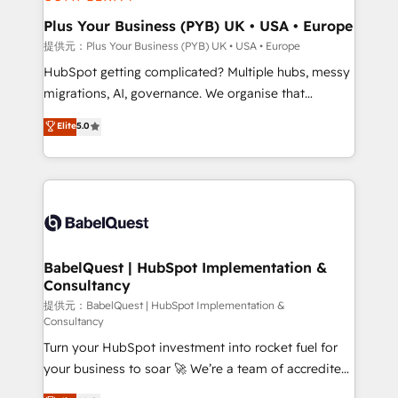
industrial sectors. Offices in Johannesburg, Cape
Town, Dubai & London. 500+ HubSpot CRM
Plus Your Business (PYB) UK • USA • Europe
implementations delivered. AI visibility coverage
提供元：Plus Your Business (PYB) UK • USA • Europe
across ChatGPT, Claude, Perplexity, Gemini and
HubSpot getting complicated? Multiple hubs, messy
Google AI Overviews. HubSpot Impact Award -
migrations, AI, governance. We organise that
Customer First HubSpot Impact Award - Integrations
complexity, so your team can put HubSpot to work...
Elite
5.0
Innovation HubSpot Impact Award - Platform
Welcome to our Profile! We help with: • CRM
Migration Excellence HubSpot Impact Award -
implementation, reports, workflows, and team
Platform Excellence 40+ full-time HubSpot
training • CRM migration from Salesforce, Pipedrive,
professionals. 100s of certifications and
Dynamics and others • Technical projects including
accreditations with HubSpot.
custom API integrations • AI governance for
HubSpot-centred operations A little about us: •
Boutique 'Elite' team of 12 • 150+ clients across Sales
BabelQuest | HubSpot Implementation &
Consultancy
Hub, Marketing Hub, Service Hub, Data Hub and
CMS • ISO/IEC 27001:2022, ISO 9001:2015, and ISO
提供元：BabelQuest | HubSpot Implementation &
Consultancy
42001:2023 certified - the AI management standard •
Turn your HubSpot investment into rocket fuel for
GuardHub: our AI governance framework, built on
your business to soar 🚀 We’re a team of accredited
ISO 42001 Ready for the next step? Click the 👈
HubSpot experts ready to help you. We can
'𝗖𝗼𝗻𝘁𝗮𝗰𝘁 𝗯𝘂𝘀𝗶𝗻𝗲𝘀𝘀' button to get in touch (𝘸𝘦'𝘳𝘦