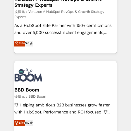
Strategy Experts
pour aligner les équipes marketing, commerciales et
support client (data migration, synchronisation API,
提供元：Vonazon ⚡ HubSpot RevOps & Growth Strategy
Experts
audit et maintenance) ➤ La création de sites internet
As a HubSpot Elite Partner with 150+ certifications
de conversion qui transforment les visiteurs en
and over 5,000 successful client engagements,
opportunités d'affaires ➤ La mise en place de
Vonazon turns marketing complexity into
stratégies d'acquisition marketing (SEO, SEA,
Elite
5.0
measurable, scalable growth. From onboarding to
inbound, automatisation marketing, ABM, IA,
enterprise-grade campaigns, our in-house team
emailing) Informations clés : - 10 ans d'expérience -
builds scalable strategies that drive long-term
100+ intégrations CRM HubSpot réussies - 40
revenue. ⚙️ HubSpot Integration & Optimization •
experts conseil - 150 certifications HubSpot
Seamless CRM, CMS, and automation setup •
cumulées
Complex platform migrations and data cleanups •
Custom APIs and third-party integrations 📈 End-to-
BBD Boom
End Revenue Acceleration • Lifecycle marketing and
提供元：BBD Boom
pipeline growth programs • Sales enablement tools
💥 Helping ambitious B2B businesses grow faster
and CRM optimization • Retention strategies with
with HubSpot. Performance and ROI focused. 💥
customer journey mapping 🏅 Elite-Level HubSpot
BBD Boom is the HubSpot partner that can help you
Elite
5.0
Execution • 750+ onboardings and 2,000+
to HubSpot Better. We work with your teams to
implementations • Deep expertise across marketing,