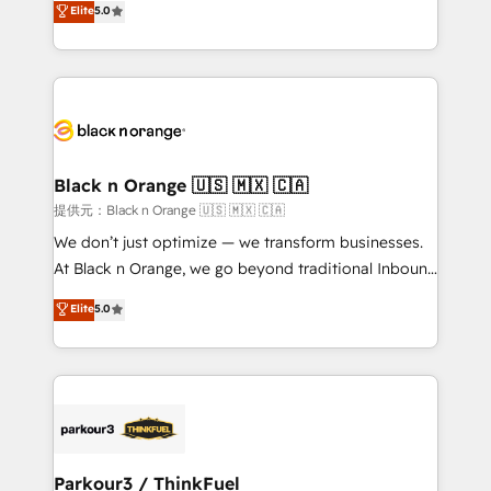
Elite
5.0
Book Process & Guidelines utilisateurs 🎓
Integrations, Custom AI agents and AI-ready Website
Formations des utilisateurs
Design With over 15 years of experience, we help
companies bridge the gap between marketing, sales,
and customer success through smart automation,
data hygiene, and tailored HubSpot solutions. Our
clients choose us because we blend the expertise of
a global consultancy with the care and agility of a
Black n Orange 🇺🇸 🇲🇽 🇨🇦
boutique firm. At Triario, we’re big enough to deliver
提供元：Black n Orange 🇺🇸 🇲🇽 🇨🇦
but small enough to listen. Our Services: HubSpot
We don’t just optimize — we transform businesses.
implementations & data migration Custom AI agents
At Black n Orange, we go beyond traditional Inbound
Revenue Operations API integrations AI-ready
Marketing with our exclusive methodologies:
Elite
5.0
Website design Let’s turn your CRM into your growth
BOOMS and BOOST. Together, they form a powerful
engine!
combination that has driven success for over 800
businesses worldwide. As Elite HubSpot Partners, we
specialize in crafting high-performance growth
strategies that integrate data-driven marketing,
automation, and revenue intelligence to help
companies scale faster and smarter. 🔹 BOOMS:
Parkour3 / ThinkFuel