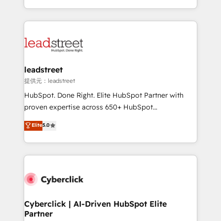
we blend strategy, creativity, and technology to help
custom HubSpot CRM solutions. Our experts design,
organisations scale smarter and grow stronger.
implement, and optimize systems to enhance user
experience, functionality, and adoption across sales,
marketing, and service teams. From setup to
refinement, we streamline workflows, improve lead
management, and speed up deal closures. With 500+
leadstreet
projects completed, our Agile approach ensures your
提供元：leadstreet
HubSpot CRM drives measurable results. Our
HubSpot. Done Right. Elite HubSpot Partner with
RevOps services align your sales, marketing, and
proven expertise across 650+ HubSpot
customer success teams for peak performance. We
implementations. With 12+ years of HubSpot
Elite
5.0
optimize the revenue lifecycle—lead generation to
experience, we help you use the HubSpot platform
retention—by refining processes and eliminating
to its fullest capacity, improve your current HubSpot
inefficiencies. Using HubSpot tools and data-driven
website, or build your new one.
strategies, we create scalable solutions that
maximize profitability and adapt to your goals.
Cyberclick | AI-Driven HubSpot Elite
Partner