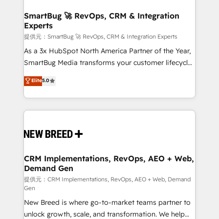
定の代行ではなく、設計の責任」を引き受け、部門横断
"accelerating a mess." ⚙️ Elite Engineering & AI
の統合・浸透・変革管理を実行します。 ▸ CMS戦略設
Scalable Architecture: Zero-technical-debt setup
SmartBug 🚀 RevOps, CRM & Integration
計・構築：リード獲得・CVR・SEOを前提にした情報設
Experts
across all Hubs, validated by our 7 HubSpot
計・導線設計・テンプレート設計をContent Hubで一体
Accreditations. AI-Powered RevOps: Breeze AI,
提供元：SmartBug 🚀 RevOps, CRM & Integration Experts
提供。 ▸ 既存CRM・MAからの移行支援：Salesforce・
custom AI agents, and high-integrity migrations for
As a 3x HubSpot North America Partner of the Year,
Marketo・Pardot等からの移行、カスタム設計、履歴
total reporting clarity. Security & Compliance: SOC 2
SmartBug Media transforms your customer lifecycle
データ移行と活用設計まで。 ▸ AEO対応：ChatGPT・
Type I and HIPAA attested for enterprise-grade data
into a revenue engine. Our unified ecosystem
Elite
5.0
Perplexity等のAI検索からの流入・引用を前提にコンテ
security. 🏆 Why Bluleadz? GTM OS Partner | 16+
includes specialized divisions Globalia (AI &
ンツとサイト構造を最適化。 🏆 なぜ100incを選ぶの
Years Experience | 1,000+ Five-Star Reviews
Software) and Point Success Media (Paid Media),
か？ ✓ HubSpot Eliteパートナー認定 ✓ HubSpotアワ
making this the official home for all three brands. 🔄
ード受賞・HUGリーダー ✓ ISO27001:2022 /
Implementation & Integration - Seamless migrations
ISO9001:2015 取得 ✓ 400社以上の導入実績 ✓
and system integrations powered by Globalia’s
HubSpot大百科 出版 CRM・AI活用に関するご相談、現
technical development team. - 19 HubSpot-certified
状整理の壁打ちなど、構想段階からお気軽にお問い合わ
trainers to drive platform adoption. 📈 Revenue
CRM Implementations, RevOps, AEO + Web,
せください。
Demand Gen
Generation - Full-funnel marketing and high-
performance advertising via Point Success Media. -
提供元：CRM Implementations, RevOps, AEO + Web, Demand
Gen
Expert deployment of Breeze AI and custom agents
New Breed is where go-to-market teams partner to
to automate growth. 🏆 Elite Excellence - 8 platform
unlock growth, scale, and transformation. We help
accreditations and deep HIPAA-compliance