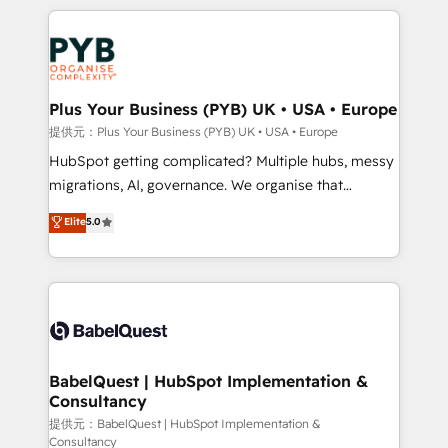
Canadian agencies, and we both hold Onboarding
onboarding from platforms like Salesforce, NetSuite,
Accreditations. Based in Canada (coast to coast), our
Zoho, Pardot, Marketo, Microsoft Dynamics, Wix,
services are offered in both English & French.
WordPress and legacy CRMs, turning fragmented
systems into unified, growth-ready HubSpot
architectures that accelerate revenue operations and
Plus Your Business (PYB) UK • USA • Europe
performance. - Multi-object CRM migration, cleanup,
提供元：Plus Your Business (PYB) UK • USA • Europe
and implementation. - Pre-built and custom
HubSpot getting complicated? Multiple hubs, messy
integrations across your full tech stack. - Custom
migrations, AI, governance. We organise that
object setup, CMS builds, and full-funnel automation.
complexity, so your team can put HubSpot to work...
Elite
5.0
- Dashboards, lifecycle campaigns, and lead
Welcome to our Profile! We help with: • CRM
nurturing sequences. - Cross-hub setup across
implementation, reports, workflows, and team
Marketing, Sales, Operations, and Service Hubs. -
training • CRM migration from Salesforce, Pipedrive,
Ongoing optimization, managed support, and
Dynamics and others • Technical projects including
scalable retainers. Let’s make HubSpot your most
custom API integrations • AI governance for
powerful growth engine. Built to convert, scale, and
HubSpot-centred operations A little about us: •
drive results.
Boutique 'Elite' team of 12 • 150+ clients across Sales
BabelQuest | HubSpot Implementation &
Consultancy
Hub, Marketing Hub, Service Hub, Data Hub and
CMS • ISO/IEC 27001:2022, ISO 9001:2015, and ISO
提供元：BabelQuest | HubSpot Implementation &
Consultancy