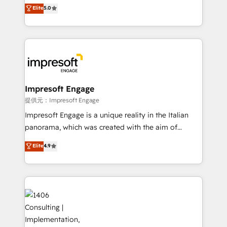
and New York. 🔎 We are focused on enhancing
Elite
5.0
revenue-generation strategies for clients through
complete integration of core business processes
and systems (such as ERP and e-commerce
platforms) with HubSpot, driving efficiency and
results. 🎯 We present a solution-centric approach
and we're focused on HubSpot. We work with some
of HubSpot's most important customers to generate
Impresoft Engage
value from the platform in the long term. 🤖 We have
提供元：Impresoft Engage
worked 400+ HubSpot customers across industries
Impresoft Engage is a unique reality in the Italian
but specialise in the more complex projects where
panorama, which was created with the aim of
data migration, AI, and systems integrations
putting Customer Experience at the center by
Elite
4.9
represent key aspects of the project's success.
creating digital environments capable of integrating
people, processes and data. We offer the best
digital solutions on the market, ranging from CRM
processes and technologies to digital strategy, from
marketing automation to online and offline sales
processes through Customer Service Management,
allowing companies to optimize processes and meet