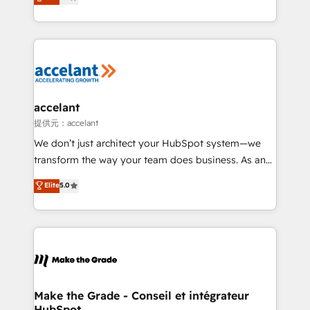
téléphonie, etc.) • Alignement des équipes grâce à un
outil et des données partagées • Amélioration de la
collecte et de l’analyse des données pour des
décisions éclairées • Optimisation de l’efficacité et
de la productivité des équipes Notre équipe de 30
consultants certifiés HubSpot aborde chaque projet
avec un engagement total, alignant processus
accelant
métiers et technologie, et guidant vos équipes à
提供元：accelant
travers le changement, tout en centrant vos objectifs
We don’t just architect your HubSpot system—we
d’entreprise. Grâce à une méthodologie éprouvée
transform the way your team does business. As an
auprès de plus de 400 clients, nous comprenons
Elite HubSpot Solutions Partner, we specialize in
Elite
5.0
rapidement vos enjeux et intégrons parfaitement
creating tailored, end-to-end CRM solutions that
HubSpot dans votre organisation. Pour toute
accelerate growth, improve operational efficiency,
question technique ou besoin de structuration de
and ensure faster time to value on HubSpot. What
votre projet HubSpot, contactez notre équipe pour
sets us apart? Our people-centric approach. From
un échange dédié.
day one, our team takes the time to deeply
understand your unique needs, crafting custom
strategies that deliver impactful results. Our mission
Make the Grade - Conseil et intégrateur
HubSpot
is to empower you to unlock HubSpot’s full potential