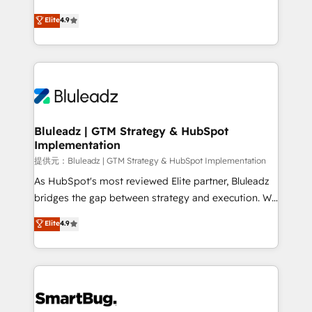
integrity. ➤ Implementation: Configure HubSpot to
ティブ・エージェンシーとして、HubSpot Eliteの実装
Elite
4.9
run your revenue process. Sales, marketing, and
力で顧客フロント業務を再設計します。 💡 100inc は何
service wired together. ➤ AI and Integrations: Layer
をする会社か？ HubSpotを共通基盤に、AIエージェン
Breeze AI, custom agents, and APIs to remove
トを組み込んだ顧客フロント業務（マーケティング・営
manual work. ➤ Ongoing Management: Monthly
業・CS）を組織全体で設計・実装する日本のAIネイテ
tune-ups, feature rollouts, adoption coaching. Buying
ィブ・エージェンシーです。事業部・グループ会社・部
HubSpot, switching to it, or reviving a stale portal?
門が分立する組織で、データと業務プロセスのサイロ化
We are built for the work.
を、CRMを軸とした全社共通基盤に再構築します。意
Bluleadz | GTM Strategy & HubSpot
Implementation
思決定者・PMO・現場担当者に並走します。 1️⃣
HubSpot導入・活用支援 顧客データの一元化から、
提供元：Bluleadz | GTM Strategy & HubSpot Implementation
GTMの見える化・自動化まで。全Hub統合運用、デー
As HubSpot's most reviewed Elite partner, Bluleadz
タ品質設計、グループ横断のCRM統合に対応します。
bridges the gap between strategy and execution. We
2️⃣ AIエージェント組織構築 営業・マーケティング業務
don't just "set up tools" — we install the GTM
Elite
4.9
の一部をAIが自律実行する組織への移行を設計・実装。
Operating System (GTM OS) to align your leadership
Breeze・Claude等をHubSpotと連携させ、役割定義・
and engineer a portal that drives predictable
運用ルール・成果指標まで含めて設計します。 3️⃣ 全社
revenue velocity. 🚀 GTM Strategy & Alignment
DX × AI推進のPMO伴走支援 複数部門をまたぐDX×AI変
Workshops & Sprints: Identify "Valleys of Death"
革を、構想から実装・定着までPMOとして主導。「設
stalling growth. Fix your ICP, Math, and Story to stop