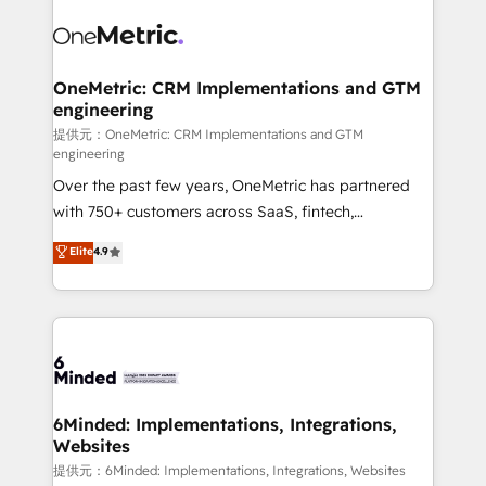
expertise, strategic thinking, and hands-on
operational know-how. We know that no two
businesses are alike, so we don’t do cookie-cutter
solutions. Instead, we dive in to understand your
OneMetric: CRM Implementations and GTM
engineering
needs, goals, and challenges to deliver solutions that
fit like a glove. We’re committed to being both
提供元：OneMetric: CRM Implementations and GTM
engineering
highly effective and fun to work with. We believe in
Over the past few years, OneMetric has partnered
efficient processes, as well as building great
with 750+ customers across SaaS, fintech,
relationships. Your success is our success, and we’re
healthcare, real estate, and other industries. With
all in this together! From startup to enterprise, we’ll
Elite
4.9
150+ HubSpot-certified experts, we deliver scalable
make sure your HubSpot setup becomes a
solutions to complex GTM and RevOps challenges.
powerhouse of productivity, so you can focus on
Our Expertise 🔹 Onboarding & Implementation:
what matters most: growing your business and
Accredited HubSpot Partner, ensuring smooth setup
wowing your customers. Let’s make HubSpot work
tailored to your GTM motion. 🔹 Migrations: Move
smarter for you!
from other CRMs to HubSpot without data loss or
downtime. 🔹 RevOps Strategy: Align teams,
6Minded: Implementations, Integrations,
Websites
processes, and data to drive revenue efficiency. 🔹
Integrations: Connect HubSpot with your tech stack
提供元：6Minded: Implementations, Integrations, Websites