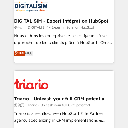
business up for long-term success. Unlock your
for driving growth. They are committed to helping
business. If not now, when?
our customers grow and finding solutions that fit
their unique business needs. We are thrilled to have
DIGITALISIM - Expert Intégration HubSpot
Blue Frog in the HubSpot ecosystem leading the
提供元：DIGITALISIM - Expert Intégration HubSpot
way for customers!" - Yamini Rangan, CEO of
Nous aidons les entreprises et les dirigeants à se
HubSpot “Our experience with the team at Blue Frog
rapprocher de leurs clients grâce à HubSpot ! Chez
has been nothing short of extraordinary. Their years
DIGITALISIM, nous avons l'intime conviction que la
Elite
5.0
of experience and quality of skilled staff has earned
réussite des entreprises passe par l’innovation web,
them a trusted reputation within the HubSpot
le marketing digital, et la relation client ! C'est
ecosystem as a reliable partner capable of delivering
pourquoi, nos experts sont à la fois capables de
remarkable experiences for our most sophisticated
gérer votre projet de création de site internet, votre
clients.” - Brian Garvey, VP, Solutions Partner
référencement, votre stratégie digitale et le pilotage
Program, HubSpot.
et l'intégration d'HubSpot ! Les grandes phases d'un
projet HubSpot avec DIGITALISIM : 🧽 Nettoyage,
Triario - Unleash your full CRM potential
migration et intégration des bases de données. 🚀
提供元：Triario - Unleash your full CRM potential
Développement des interfaces avec vos logiciels
Triario is a results-driven HubSpot Elite Partner
métiers ⚙️ Configuration de la plateforme HubSpot
agency specializing in CRM implementations &
📈 Configuration de rapports et tableaux de bord 🤝
migrations, Revenue Operations, Custom