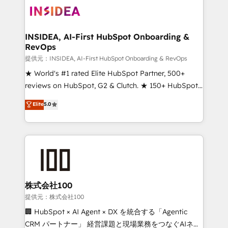
INSIDEA, AI-First HubSpot Onboarding &
RevOps
提供元：INSIDEA, AI-First HubSpot Onboarding & RevOps
★ World's #1 rated Elite HubSpot Partner, 500+
reviews on HubSpot, G2 & Clutch. ★ 150+ HubSpot
Certified Experts & Trainers across the team ★
Elite
5.0
1,500+ implementations across five continents ★ AI-
First, RevOps-led, Onboarding obsessed ★
Company of the Year 2024/25 INSIDEA helps
growing companies turn HubSpot into a revenue
engine. We onboard your team, migrate your data,
and build AI-powered workflows that drive adoption
from week one, in your time zone. What we do ➤
株式会社100
Onboarding: Live in weeks, with workflows built
提供元：株式会社100
around your business, not a template. ➤ Migration:
🏢 HubSpot × AI Agent × DX を統合する「Agentic
Move from any legacy CRM. Zero downtime, full data
CRM パートナー」 経営課題と現場業務をつなぐAIネイ