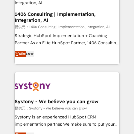
the needs of the customer. We are part of Impresoft
Group, a group of specialized and complementary
1406 Consulting | Implementation,
Integration, AI
companies that divide their offer into 4
Competence Centers: Smart Manufacturing,
提供元：1406 Consulting | Implementation, Integration, AI
Customer First, Enabling Technologies & Security.
Strategic HubSpot Implementation + Coaching
The synergies generated by these integrations,
Partner As an Elite HubSpot Partner, 1406 Consulting
together with the combination of talents, skills,
helps mid-market revenue teams transform how
Elite
5.0
solutions and services, have allowed the group to
they sell, market, and serve. We don't just build your
build an unrivaled offering portfolio on the market
HubSpot—we teach your team to own it, then stay
to accompany companies on their digital
to help you keep winning. What We Do ⚙️ CRM
transformation journey.
Implementations across Marketing, Sales, Service,
Data & Content 📈 Sales & Marketing Alignment +
Revenue Team Enablement 🤖 Breeze AI & Custom
Agent Creation 🔄 Custom Integrations & Data
Systony - We believe you can grow
Migration Why 1406 We become part of your team.
提供元：Systony - We believe you can grow
Your team learns while we build. We fix what others
Systony is an experienced HubSpot CRM
broke. Built for mid-market reality—practical
implementation partner. We make sure to put your
solutions that work with your actual headcount and
organization's needs and goals first and think along