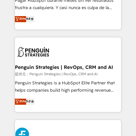
Pagar HubSpot durante meses sin ver resultados
SaaS, Software Dev & IT and consulting, make the
frustra a cualquiera. Y casi nunca es culpa de la
most out of their HubSpot experience operating in
herramienta: es del enfoque con el que se
Elite
4.8
the United States, EU, UAE, Mexico and Latin
implementó. Trabajamos con un catálogo de +80
America. From casual user to super fan: make
casos de uso: cada uno resuelve un problema
HubSpot an experience you LOVE!
concreto de tu operación en HubSpot. La entrega
toma de 1 a 3 semanas por caso, abordamos varios
en paralelo cuando tiene sentido, y siempre
confirmamos resultados antes de seguir avanzando.
Empiezas a ver resultados antes de que termine el
Penguin Strategies | RevOps, CRM and AI
mes. 🏆 HubSpot Partner of the Year 2022, máximo
提供元：Penguin Strategies | RevOps, CRM and AI
reconocimiento del ecosistema. Elite Solutions
Penguin Strategies is a HubSpot Elite Partner that
Partner, el nivel más alto. +700 clientes
helps companies build high performing revenue
implementados en LATAM, Marcas como Hyatt,
operations across complex sales cycles, multi
Elite
5.0
Hospital ABC, Hogares Unión, Yves Rocher,
system environments and global SaaS or
MacStore, Café Britt, Bella Piel, confiaron en
manufacturing teams. Trusted by leading enterprises
nosotros para impulsar la eficiencia de sus procesos
and fast growing scale ups including Sony, Rapyd,
en HubSpot. No necesitas tener todas las
Fiverr, XM Cyber, Bridgepointe Technologies, EMA
respuestas para empezar. Te ayudamos a identificar
Design Automation and Uptive. 📊 RevOps & data