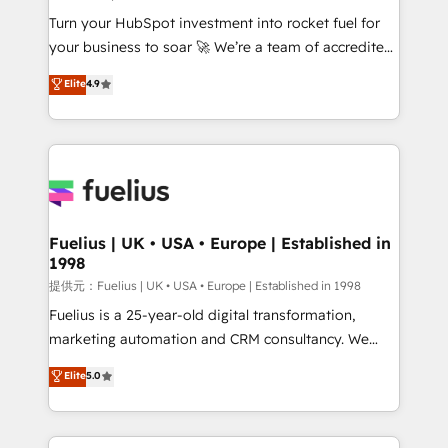
42001:2023 certified - the AI management standard •
Turn your HubSpot investment into rocket fuel for
GuardHub: our AI governance framework, built on
your business to soar 🚀 We’re a team of accredited
ISO 42001 Ready for the next step? Click the 👈
HubSpot experts ready to help you. We can
'𝗖𝗼𝗻𝘁𝗮𝗰𝘁 𝗯𝘂𝘀𝗶𝗻𝗲𝘀𝘀' button to get in touch (𝘸𝘦'𝘳𝘦
Elite
4.9
implement the platform into complex business
𝘴𝘶𝘱𝘦𝘳 𝘳𝘦𝘴𝘱𝘰𝘯𝘴𝘪𝘷𝘦)
environments, optimise what you've got and make
sure you can actually use it, build your website in
HubSpot or create an inbound marketing strategy
for you and execute it on HubSpot. We are on the
G-Cloud 14 CCS (Crown Commercial Service)
framework, meaning we've been accredited by
Fuelius | UK • USA • Europe | Established in
1998
HubSpot and vetted by the CCS, which means we
can support public sector companies as well the
提供元：Fuelius | UK • USA • Europe | Established in 1998
other ones listed in our profile. Our services: -
Fuelius is a 25-year-old digital transformation,
HubSpot implementation - HubSpot CMS website
marketing automation and CRM consultancy. We
build We can do lots of things. But everything we do
enable mid-market and enterprise clients to
Elite
5.0
is there for you to: - Grow revenue, and run your
maximise their return from digital and fuel their
business more efficiently - Build stronger
growth. We modernise platforms, streamline
relationships with customers - Make better
operations that are causing inefficiencies, improve