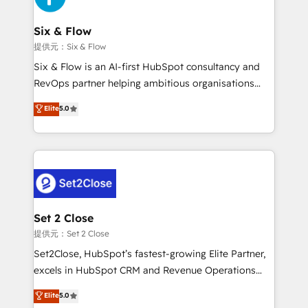
el primer caso de uso que más impacto te dará.
architecture 🔗 CRM migrations & End to end
Solo continúas si ves valor real en los primeros 14
integrations 🤖 AI workflows & enrichment 📘 Team
Six & Flow
días.
enablement & company-wide adoption We create
提供元：Six & Flow
HubSpot environments that teams use with
Six & Flow is an AI-first HubSpot consultancy and
confidence and that leadership can rely on for
RevOps partner helping ambitious organisations
scalable revenue insights.
grow with clarity, confidence, and intelligence.
Elite
5.0
Operating across the UK, Netherlands, Ireland, and
Canada, we’ve delivered thousands of successful
HubSpot projects for mid-market and enterprise
clients worldwide, with over 10 years experience. We
combine HubSpot, data, and AI to design connected
go-to-market systems that align people, process,
and technology for predictable, scalable revenue
Set 2 Close
growth. Our expertise spans RevOps, CRM and data
提供元：Set 2 Close
architecture, AI enablement, and strategic marketing,
Set2Close, HubSpot’s fastest-growing Elite Partner,
delivered through our proprietary FLAIR framework
excels in HubSpot CRM and Revenue Operations
for responsible AI adoption. As a HubSpot Elite
(RevOps) services to boost B2B sales and growth.
Elite
5.0
Partner and ISO 27001:2022 certified consultancy,
As a top HubSpot Elite Partner, we specialize in