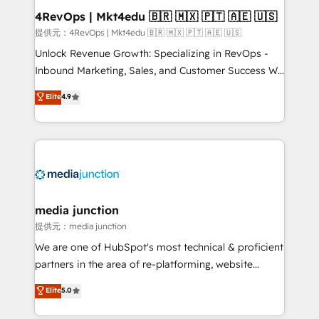
on-demand bundle services. Connect with us today!
4RevOps | Mkt4edu 🇧🇷 🇲🇽 🇵🇹 🇦🇪 🇺🇸
提供元：4RevOps | Mkt4edu 🇧🇷 🇲🇽 🇵🇹 🇦🇪 🇺🇸
Unlock Revenue Growth: Specializing in RevOps -
Inbound Marketing, Sales, and Customer Success We
specialize in driving revenue growth for companies
Elite
4.9
across industries through tailored marketing, sales,
and customer success strategies, utilizing RevOps
methodologies. As Latin America's largest HubSpot
partner and a global leader in education market, we
offer unparalleled insights. Operating in five
countries—Brazil, UAE (Abu Dhabi/Dubai/Sharjah),
Mexico, USA, and Portugal—we've executed over a
media junction
hundred successful operations. Our approach,
提供元：media junction
rooted in RevOps principles, integrates analysis,
We are one of HubSpot's most technical & proficient
training, planning, and qualification. Leveraging
partners in the area of re-platforming, website
technology, data analytics, CRM optimization, and
design & development. We specialize in multi-hub
Elite
5.0
inbound marketing tactics, we focus on
implementations for mid-market & enterprise
understanding, nurturing, and converting leads.
companies. We are woman-owned, powered by