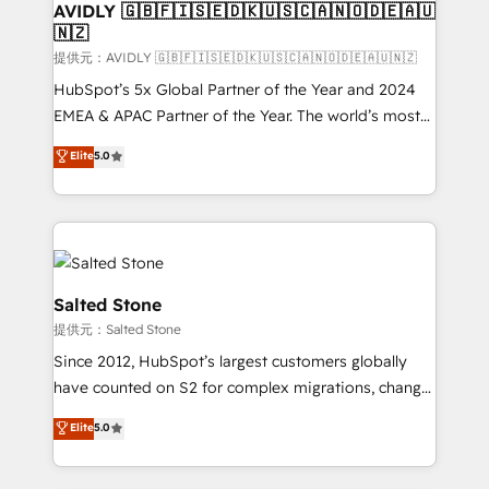
AVIDLY 🇬🇧🇫🇮🇸🇪🇩🇰🇺🇸🇨🇦🇳🇴🇩🇪🇦🇺
🇳🇿
提供元：AVIDLY 🇬🇧🇫🇮🇸🇪🇩🇰🇺🇸🇨🇦🇳🇴🇩🇪🇦🇺🇳🇿
HubSpot’s 5x Global Partner of the Year and 2024
EMEA & APAC Partner of the Year. The world’s most
experienced and fully accredited HubSpot Solutions
Elite
5.0
Partner. 🚀 With 2,750+ HubSpot projects delivered
and 370+ specialists across EMEA, APAC and NAM,
we de-risk complex CRM programmes and
accelerate ROI across every HubSpot Hub. 🧭 From
multi-region migrations to AI-powered automation,
we turn complexity into clarity, human at global
Salted Stone
scale. 🏆 HubSpot’s CEO called us “the partner of the
提供元：Salted Stone
future.” Others agree it is proof of trust built through
Since 2012, HubSpot’s largest customers globally
measurable impact.
have counted on S2 for complex migrations, change
management, systems integration, and creative
Elite
5.0
solutions that deliver measurable impact and
transform brand experiences As one of the few full-