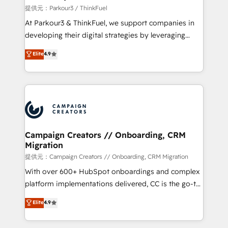
Demand generation for all your buyers With BOOMS,
提供元：Parkour3 / ThinkFuel
you invest in 100% of your buyers, accelerating your
At Parkour3 & ThinkFuel, we support companies in
growth and positioning yourself as an undisputed
developing their digital strategies by leveraging
leader. 🔹 BOOST: Optimize your digital
technologies and automating their marketing and
Elite
4.9
transformation process A methodology designed to
sales processes to generate growth. Our offer spans
implement HubSpot effectively and optimize your
from Strategy to Operations. We specialize in CRM
digital processes. 🔹 Trusted by Industry Leaders
onboarding and implementation, web design, sales
With an average rating of 4.9/5 and a proven track
& marketing automation, and digital marketing. With
record of business transformation, our growth-first
extensive experience working with tech companies
approach has helped brands dominate their
and manufacturers since 2002, we are committed to
markets.
empowering our clients and developing their
Campaign Creators // Onboarding, CRM
Migration
autonomy. Get to grips with HubSpot through
guided implementation and seamless integration of
提供元：Campaign Creators // Onboarding, CRM Migration
the CRM platform into your digital ecosystem. Would
With over 600+ HubSpot onboardings and complex
you like support in deploying your inbound
platform implementations delivered, CC is the go-to
marketing strategy? We'll provide support tailored
Elite Solutions Partner for businesses ready to
Elite
4.9
to your needs and sales objectives. With 125+
migrate, replatform, and scale smarter. We specialize
certifications, we are part of the most certified
in high-impact CRM and CMS migrations and