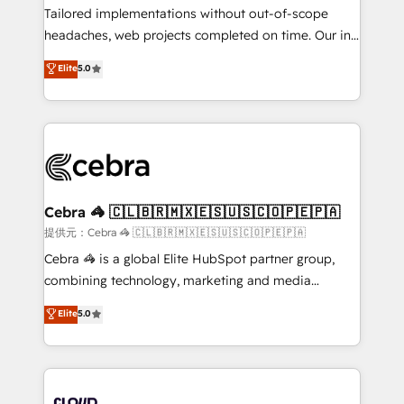
for better adoption. 🔹 Custom Solutions: Build
Tailored implementations without out-of-scope
tailored apps, workflows, and configurations. We are
headaches, web projects completed on time. Our in-
SOC 2 Type II and ISO 27001 certified, reinforcing
house team of certified CRM architects, experts,
Elite
5.0
our commitment to data security and compliance. At
developers, designers, and marketers handles all
OneMetric, we help revenue teams focus on the
aspects of your HubSpot. ✨ 400+ global clients ✨
OneMetric that matters most: revenue.
100+ seamless migrations from 15+ different CRMs
✨ 100,000+ hours in HubSpot projects, 75+ full Hub
implementations, and 5,000+ pages ✨ CS: Clients
generating 7-digit MRR from inbound campaigns ✨
CS: 245% organic growth & +751% new visitors for a
Cebra 🦓 🇨🇱🇧🇷🇲🇽🇪🇸🇺🇸🇨🇴🇵🇪🇵🇦
full-funnel HubSpot project ✨ CS: 415% conversion
提供元：Cebra 🦓 🇨🇱🇧🇷🇲🇽🇪🇸🇺🇸🇨🇴🇵🇪🇵🇦
boost with a new HubSpot site Recognized leaders:
Cebra 🦓 is a global Elite HubSpot partner group,
🏆 HubSpot Platform Migration Impact Award 🏆
combining technology, marketing and media
Clutch HubSpot Global Leader 🏆 Finalist: HubSpot
expertise across Latin America and Southern
Elite
5.0
Inbound Campaign of the Year 🏆 Gold AVA Digital
Europe, with teams across 7 countries. Born in Chile,
Award for Best Website 🌟 Accreditations: CRM
we combine local insight with international reach to
Implementation, HubSpot Content Experience, CRM
help businesses grow through technology, creativity,
Data Migration & Custom Integration
AI and strategy. For over 12 years, we’ve delivered