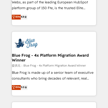
HubSpot pros 📊 Lead generation services using
Webs, as part of the leading European HubSpot
HubSpot Why us? - SIX HubSpot Accreditations -
platform group of 150 Fte, is the trusted Elite
awarded by HubSpot after a rigorous process for
HubSpot CRM Partner offering you a roadmap on
Elite
4.8
CRM, Solutions Architecture, Onboarding , Data
maximizing EBITDA and achieving Commercial
Migration, Custom Integration & Platform
Excellence. With our targeted processes, we
Enablement -Onboarded over 500 businesses to
strengthen your digital transformation and minimize
HubSpot -Top 1% of partners worldwide -In-house
costs. As HubSpot's Advanced Accredited CRM
team of 25+ experts Contact us today to help you
Implementation partner, we provide expertise to
get more from your investment in HubSpot.
drive your business forward. Since 2015 we are fully
www.bbdboom.com
dedicated to HubSpot and with an experienced
Blue Frog - 4x Platform Migration Award
Winner
team (50+), we work with reputable companies in
B2B sectors such as manufacturing, SaaS and
提供元：Blue Frog - 4x Platform Migration Award Winner
business services. We prepare a customized
Blue Frog is made up of a senior team of executive
business case that demonstrates the value and
consultants who bring decades of relevant, real
impact of your digital transformation, including a
world experience to our client engagements. "Blue
Elite
5.0
detailed financial rationale with a focus on ROI and
Frog is a top, trusted partner in HubSpot's
TCO. As a trusted extension of your team, we
ecosystem for a reason. Their team brings over a
believe in the power of partnership. Together, we
decade of experience to the table, along with deep
embark on a transformational journey that sets your
knowledge of the HubSpot platform and strategies