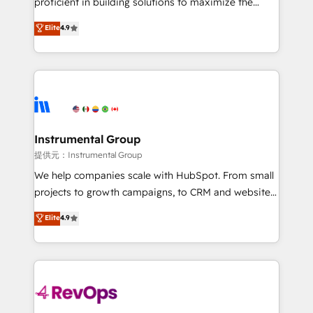
proficient in building solutions to maximize the
Largest organically grown & fastest tiering Elite
operational efficiency of HubSpot. The fastest-
Elite
4.9
HubSpot Partner 🪴 - Sales Hub: More
growing tech-enabler & facilitator, MakeWebBetter,
implementations than any other Partner 💻 -
hands you the blend of HubSpot expertise &
Migrations: We convert Salesforce addicts to
eminent solutions & integrations. Trust us to
HubSpot evangelists 🧡 Don't hire a marketing
streamline your HubSpot experience. 🚀HubSpot
agency for an Ops problem. Don't hire a technical
Elite Partners with 10+ years of HubSpot experience
agency for a growth problem. Hire a partner built to
🤝HubSpot Premier Integration partner 🤝Google
solve both.
Premier Partner 2023 🌟5 HubSpot Accreditations 🌟
Instrumental Group
Won HubSpot Theme Challenge 2021 🌟INBOUND’19
提供元：Instrumental Group
HubSpot Rising Star Why us? Harnessing the full
We help companies scale with HubSpot. From small
potential of the powerful HubSpot CRM. ✔️A team of
projects to growth campaigns, to CRM and websites.
HubSpot experts backed by over 10+ years of
Hire an agency that's experienced in every inch of
Elite
4.9
HubSpot experience ✔️Flexible pricing models —
HubSpot and willing to work hand-in-hand with your
Hourly-fee (assigned one Dedicated HubSpot
team to simplify the complex and build a better
Admin); Monthly-fee (HubSpot Admin + Project
experience for your team and customers.
Manager); and Fixed Project Cost (as per
requirement). ✔️Helped over 25,000+ customers so
far with our HubSpot solutions. ✔️Bespoke apps &