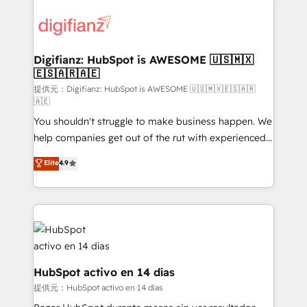
decisions with data - Find a new voice and reach
customer experiences, integrate systems, and
more people - Get the most out of your HubSpot
supercharge revenue operations Key services: • CRM
investment
Implementation • Systems Integration • Digital
Transformation / Web Development • RevOps &
Digifianz: HubSpot is AWESOME 🇺🇸🇲🇽
🇪🇸🇦🇷🇦🇪
Sales Consulting • Marketing Automation What
makes us different? 🚀 Top 0.5% of global HubSpot
提供元：Digifianz: HubSpot is AWESOME 🇺🇸🇲🇽🇪🇸🇦🇷
🇦🇪
agencies ⚙️ The strongest technical ability and
You shouldn't struggle to make business happen. We
integration capabilities 💼 Consultative, long-term
help companies get out of the rut with experienced,
partners who will embed ourselves into your
process-oriented teams implementing HubSpot
business, processes and systems 🏢 We specialise in
Elite
4.9
Marketing, Sales, Service, CMS and Operations Hub,
working with mid-market and enterprise
so selling and actually engaging with your customers
organisations, global organisations and those with
feels easy and pain-free. We are a top ranked
complex use cases 🏆 CRM Implementation,
HubSpot Elite Partner, winner of Rookie of the Year
Platform Enablement, Custom Integration and
and Customer First Awards, 4.9/5 rating in HubSpot
Onboarding Accredited 🔐 ISO27001 & ISO9001
Reviews and 4.9/5 rating in Clutch Reviews. Digifianz
Certified
helps the following industries: logistics & 3PL, home
HubSpot activo en 14 días
improvement & construction, branding and
提供元：HubSpot activo en 14 días
commercialization, real estate, health, education,