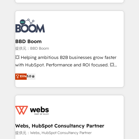
enterprise-grade campaigns, our in-house team
emailing) Informations clés : - 10 ans d'expérience -
builds scalable strategies that drive long-term
100+ intégrations CRM HubSpot réussies - 40
revenue. ⚙️ HubSpot Integration & Optimization •
experts conseil - 150 certifications HubSpot
Seamless CRM, CMS, and automation setup •
cumulées
Complex platform migrations and data cleanups •
Custom APIs and third-party integrations 📈 End-to-
BBD Boom
End Revenue Acceleration • Lifecycle marketing and
提供元：BBD Boom
pipeline growth programs • Sales enablement tools
💥 Helping ambitious B2B businesses grow faster
and CRM optimization • Retention strategies with
with HubSpot. Performance and ROI focused. 💥
customer journey mapping 🏅 Elite-Level HubSpot
BBD Boom is the HubSpot partner that can help you
Elite
5.0
Execution • 750+ onboardings and 2,000+
to HubSpot Better. We work with your teams to
implementations • Deep expertise across marketing,
solve all your HubSpot challenges and improve user
sales, and service hubs • Built-in flexibility for
adoption, sales process and marketing results.
startups to global brands
Services 📚 Onboarding your team to HubSpot for
the first time 🔧 Designing and optimising your
HubSpot set-up for better results 🌐 Website design
and build using HubSpot 🔌 Integrating HubSpot
Webs, HubSpot Consultancy Partner
with other systems 🎓 Training your teams to be
提供元：Webs, HubSpot Consultancy Partner