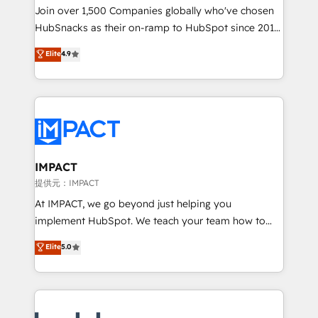
people, exciting ideas and can-do mentality, we
Join over 1,500 Companies globally who've chosen
ensure revenue growth on a daily basis. So tell us
HubSnacks as their on-ramp to HubSpot since 2014
your challenge; our passionate and growth driven
Simple pay-as-you-go plans that accelerate value...
Elite
4.9
team of 100+ experts is ready for you! Driving digital
1️⃣ Set Up | Onboarding New or Check-fixing existing
growth | www.brightdigital.com
HubSpot portals 2️⃣ Scale Up | 100% HubSpot Task
Execution... Global 24/7 ... All Experts 3️⃣ Integrate |
your entire Tech Stack with Custom Integrations
Slash months from your API Integration project... ⬅️
Click "Contact Business" ⬅️ to access 150+ Kickstart
Integration templates that put HubSpot in the center
IMPACT
of your tech stack, syncing... 🛍️ Shopify or
提供元：IMPACT
WooCommerce 💲 Stripe or Paypal 💰 Sage or
At IMPACT, we go beyond just helping you
Netsuite 🤖 Google or Microsoft ✍️ DocuSign or
implement HubSpot. We teach your team how to
PandaDoc 🌐 Avalara or Quaderno HubSnacks holds
master it. As the creators of the Endless Customers
Elite
5.0
the rare Advanced "Custom Integrations"
System™ (the next evolution of They Ask, You
Accreditation, securely sync data across... 🔄 any
Answer), we’re the only HubSpot partner built
apps, in any direction. Stuck on your old CRM..?
entirely around coaching and training. That means
Migrate | seamlessly off your old CRM onto a clean
we don’t do the work for you; we help you build the
new HubSpot portal with Advanced Website and