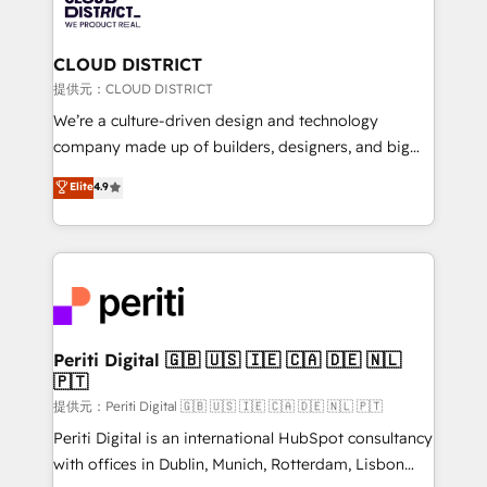
500+ HubSpot implementations, building end-to-
end solutions that integrate CRM, AI automation,
inbound and loop marketing, content, and digital
CLOUD DISTRICT
creativity. Our multicultural team works in Spanish,
提供元：CLOUD DISTRICT
Portuguese, and English to design scalable strategies
We’re a culture-driven design and technology
that drive measurable growth. 🌎 Highlights: • 10+
company made up of builders, designers, and big
years as a HubSpot partner. • 2023 Impact Awards:
thinkers. We blend strategy, design, and
Elite
4.9
Platform Migration Excellence. • Top 3 Partner of the
development—always fueled by curiosity—to turn
Year LATAM 2022, 2023, 2024, 2025. • Partner of the
ideas, opportunities, and challenges into meaningful
Year 2024. • Organizer of Aliados.ai (AI, marketing &
experiences. To us, technology is more than just
tech global congress). 👉 Ready to scale your
code; it’s about creating things that are useful, cool,
business with HubSpot? Let Cebra’s experts help
and—most importantly—simple. That’s why we lean
you grow faster, smarter, and with impact.
into bold ideas and shape them into thoughtful
products and strategies that actually make a
Periti Digital 🇬🇧 🇺🇸 🇮🇪 🇨🇦 🇩🇪 🇳🇱
🇵🇹
difference.
提供元：Periti Digital 🇬🇧 🇺🇸 🇮🇪 🇨🇦 🇩🇪 🇳🇱 🇵🇹
Periti Digital is an international HubSpot consultancy
with offices in Dublin, Munich, Rotterdam, Lisbon