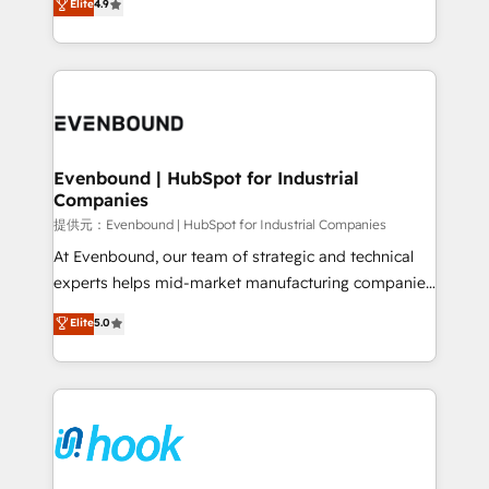
Elite
4.9
constraints. By the Numbers 🏆 Top 1% of all
with your organization. We are only satisfied once
HubSpot partners 🔄 Top 5% globally in client
you are too. Why Systony? - 20+ years of
retention 📅 8+ years of consistent results since 2017
experience with CRM, Marketing, Sales & Service
Who We Serve Revenue teams, marketing leaders,
implementations - 500+ successful onboardings -
and sales ops at mid-market companies ready to
Own back-end developers - Complex data
move beyond spreadsheets into unified systems
migrations (e.g. Salesforce, MS Dynamics, Perfect
that drive real business results.
View, SuperOffice) - Custom integrations (e.g. MS
Evenbound | HubSpot for Industrial
Companies
Business Central, Navision, AX, SAP, Exact, AFAS) We
focus on growing B2B companies in the SME sector
提供元：Evenbound | HubSpot for Industrial Companies
such as manufacturing, SaaS, business services and
At Evenbound, our team of strategic and technical
wholesaler companies. As an experienced HubSpot
experts helps mid-market manufacturing companies
partner, we know how important user adoption is.
achieve real growth. We specialize in delivering
Elite
5.0
That's why we have developed a step-by-step
tailored solutions that drive results by leveraging
implementation process that focuses on user
HubSpot’s platform and data to fuel success.
adoption. We’re experts on connecting data,
Technical Solutions: - HubSpot Technical Consulting -
technology and people with each other. Together we
HubSpot CRM Implementation - HubSpot
strive for optimal customer processes and
Onboarding - Data Migration & Integrations -
experiences. Systony – We believe you can grow!
Technical Audit & Optimization Strategic Solutions: -