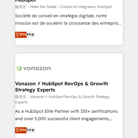
—faster. Through expert training, unmatched
提供元：Make the Grade - Conseil et intégrateur HubSpot
responsiveness, and ongoing support, we equip
Société de conseil en stratégie digitale, notre
your team to adopt new systems with confidence
mission est de soutenir la croissance des entreprises
and achieve a unified, data-driven approach to
B2B à travers l’acquisition de nouveaux clients,
Elite
4.9
customer engagement.
l'intégration CRM et le développement des revenus
auprès de vos comptes existants. En France et à
l'international, nous travaillons avec des ETI
ambitieuses, des grands groupes voulant aller au-
delà d’une simple transformation digitale et des
startups florissantes. Nos 3 grandes expertises sont :
➤ L’intégration de CRM et de méthodologie RevOps
Vonazon ⚡ HubSpot RevOps & Growth
Strategy Experts
pour aligner les équipes marketing, commerciales et
support client (data migration, synchronisation API,
提供元：Vonazon ⚡ HubSpot RevOps & Growth Strategy
Experts
audit et maintenance) ➤ La création de sites internet
As a HubSpot Elite Partner with 150+ certifications
de conversion qui transforment les visiteurs en
and over 5,000 successful client engagements,
opportunités d'affaires ➤ La mise en place de
Vonazon turns marketing complexity into
stratégies d'acquisition marketing (SEO, SEA,
Elite
5.0
measurable, scalable growth. From onboarding to
inbound, automatisation marketing, ABM, IA,