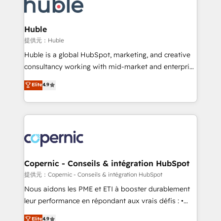
skills, processes, and internal team you need to
CRM Migrations using our in-house "HubScrub" Tool.
attract the right buyers, close deals faster, and grow
without outside dependencies. You’ll learn how to: •
Huble
Set up, audit, and organize your HubSpot portal •
提供元：Huble
Get your sales team fully using HubSpot • Track
Huble is a global HubSpot, marketing, and creative
pipeline and revenue across the entire buyer journey
consultancy working with mid-market and enterprise
• Build an in-house marketing team that drives
businesses. We go beyond implementation, shaping
Elite
4.9
growth • Create content and videos that attract
the strategy, processes, and teams that turn
buyers • Use AI to scale smarter Our coaching-led
HubSpot into a genuine growth engine. Named
approach works best for companies that are done
HubSpot's Global Partner of the Year in 2024,
with outsourcing and ready to build something that
consistently ranked among their top 5 partners
lasts. So if you're ready to become the most trusted
worldwide, and with over 15 years in the ecosystem,
voice in your market, let’s talk.
Huble has built a track record that speaks for itself.
One company, one operating model, delivering
Copernic - Conseils & intégration HubSpot
across offices and consulting teams in the UK, USA,
提供元：Copernic - Conseils & intégration HubSpot
Canada, Germany, France, Belgium, Singapore, and
Nous aidons les PME et ETI à booster durablement
South Africa. Certified compliant with ISO/IEC
leur performance en répondant aux vrais défis : •
27001:2022 and ISO 9001:2015 across all seven
Intégration de HubSpot avec d’autres outils (ERP,
Elite
4.9
international offices and 175+ employees.