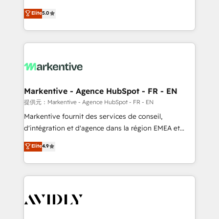
companies activate HubSpot’s AI-powered
expertise. - A team of 250+ experts dedicated to
Elite
5.0
customer platform and operationalize HubSpot’s
your resilient growth.
Loop Marketing framework through expert-led
services, smart agents, and purpose-built apps,
tailored to your business. Together, we unlock
results, fast. ⚙️CRM & RevOps: Align all Hubs to your
buyer journey for clean data, scalability, & reporting.
🎯Demand Gen & ABM: Drive pipeline with inbound,
Markentive - Agence HubSpot - FR - EN
ABM, AEO, SEO, & paid media. 👩‍💻Web Design:
提供元：Markentive - Agence HubSpot - FR - EN
Build high-performing websites with UX, messaging,
Markentive fournit des services de conseil,
& conversion strategy that drive results. 🤖AI
d'intégration et d'agence dans la région EMEA et
Strategy: Activate Breeze Agents, configure HubSpot
North America. Avec plus de 115 experts en
Elite
4.9
AI, & maximize AEO with tailored AI services. 🧩
marketing automation, Growth, Revops, CRM et
Integrations: Extend HubSpot with custom
webdesign. Markentive is both a consulting firm, a
integrations, hosting, & maintenance.
digital agency and an integrator. With over 115
experts in marketing automation, growth, revops,
CRM and webdesign (We focus on EMEA - USA
customers).