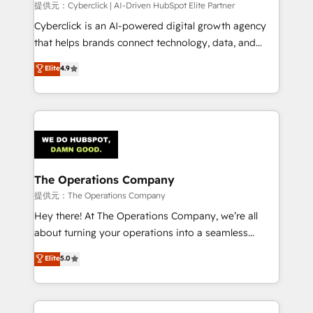
提供元：Cyberclick | AI-Driven HubSpot Elite Partner
Cyberclick is an AI-powered digital growth agency
that helps brands connect technology, data, and
creativity to achieve measurable results. Founded in
Elite
4.9
Barcelona and operating across Spain, LATAM, and
the UK, we support global companies in building
smarter marketing, sales, and customer success
strategies. As the only HubSpot Elite Partner in
Iberia (Spain & Portugal), we combine human insight
with intelligent automation to drive sustainable
growth. Our multidisciplinary team designs solutions
The Operations Company
that simplify complexity, boost performance, and
提供元：The Operations Company
turn innovation into real impact. 🌍 Highlights •
Hey there! At The Operations Company, we’re all
HubSpot Partner since 2012 • 2022 EMEA Impact
about turning your operations into a seamless
Award: Best Integration • 150+ successful HubSpot
experience that powers real results. We specialize in
Elite
5.0
projects • Clients in 30+ industries • Proprietary
transforming complex systems into efficient,
technology for integrations • Multilingual team:
scalable solutions that work across your entire
English, Spanish, Portuguese & Italian 👉 Grow
organization. We’re a unique blend of deep HubSpot
smarter with AI and HubSpot.