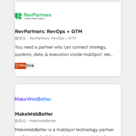
service creative agencies in the HubSpot
ecosystem, we blend strategy, technology, & award-
winning design to build scalable, globally
regionalized HubSpot websites, integrated
marketing campaigns, & RevOps frameworks that
RevPartners: RevOps + GTM
fuel long-term success We connect the entire
提供元：RevPartners: RevOps + GTM
customer lifecycle through seamless integrations,
You need a partner who can connect strategy,
ensure long-term adoption with change-
systems, data, & execution inside HubSpot. We
management programs, and align marketing, sales,
bridge the gap where most agencies fall short by
Elite
5.0
and service to drive sustainable growth With 6 key
combining GTM strategy with technical execution to
HubSpot accreditations and experience across
solve the right problem with the right solution. As the
hundreds of organizations in dozens of industries,
only firm in the world to hold Elite Partner
there’s a good chance one of our globally integrated
Accreditations with both HubSpot and Clay, our
teams has worked with clients just like you Let’s
clients gain a unique advantage in CRM architecture,
explore whether S2 is the partner you’ve been
pipeline generation, data intelligence, and go-to-
looking for...and get your next big initiative moving!
market execution. Why B2B Businesses Choose RP: -
MakeWebBetter
Secure: Soc2 compliant 🛡️ - Pricing: Implementations
提供元：MakeWebBetter
starting at $1,5k 💵 - Speed: Launch in 14 days ⚡ -
MakeWebBetter is a HubSpot technology partner
Global: 75+ RPers across five continents 🌐 - Scale: