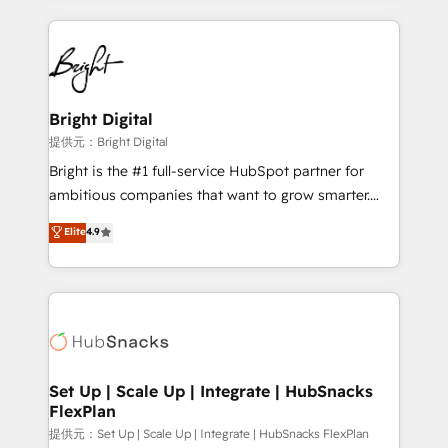
Partner with us to unlock your business's full
coffee, and we ❤️ dogs. We produce award-winning
potential and achieve sustained growth in today's
work for our clients. 🏆2023 Technical Expertise
competitive market.
Impact Award 🏆2022 Technical Expertise Impact
Award 🏆2022 Platform Migration Excellence Impact
Award 🏆2020 Elite Solutions Partner 🏆2019
Bright Digital
Integrations HubSpot Impact Award 🏆2019
提供元：Bright Digital
Marketing Enablement HubSpot Impact Award 🏆
Bright is the #1 full-service HubSpot partner for
2018 Website Design HubSpot Impact Award 🏆2017
ambitious companies that want to grow smarter.
Website Design HubSpot Impact Award 🏆2016
From HubSpot onboarding, to training, from
Elite
4.9
Growth-Driven Design Agency of the Year 🏆2016
developing a new website to lead generation and
Sales Enablement HubSpot Impact Award 🏆2015
digital marketing; we do it all (and with great
Growth-Driven Design Agency of the Year 🏆2015
results)! In short, our services include: - HubSpot
Became the 5th Agency to reach Diamond 🏆2014
consultancy: onboarding, training, data migration -
HubSpot COS Performance Award 🏆2014 HubSpot
HubSpot development: websites, custom modules,
COS Design Award 🏆2013 HubSpot Marketplace
integrations - Marketing & sales solutions: digital
Provider of the Year 🏆2011 Became a HubSpot
marketing, advertising, campaigns, content and
Set Up | Scale Up | Integrate | HubSnacks
Partner 📆Founded in 1997
FlexPlan
design We connect people, data and technology to
improve customer experiences. With our bright
提供元：Set Up | Scale Up | Integrate | HubSnacks FlexPlan