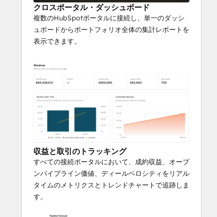
全性 - 各ポートフォリオ企業がMQL、
クロスポータル・ダッシュボード
SQL、オポチュニティ、カスタマース
複数のHubSpotポータルに接続し、単一のダッシ
テージを通じてリードをどのようにコ
ュボードからポートフォリオ全体の集計レポートを
ンバージョンしているかを確認できま
表示できます。
す。コンバージョン率を並べて比較す
ることで、運用上のギャップを発見
し、ポートフォリオ全体でベストプラ
クティスを共有できます。
ノイズを排除したパイプラインの可視
化 - パイプラインをカスタムカテゴリ
ーにグループ化し、ディールフローの
トレンドを時系列で追跡します。
チームのアクセス管理 - ディールパー
収益と取引のトラッキング
トナー、オペレーティングチーム、ア
すべての接続ポータルにおいて、成約収益、オープ
ナリストが、管理する特定のポートフ
ンパイプライン価値、ディールベロシティをリアル
ォリオ企業にアクセスできます。誰も
タイムのメトリクスとトレンドチャートで追跡しま
が必要な情報のみを閲覧できます。
す。