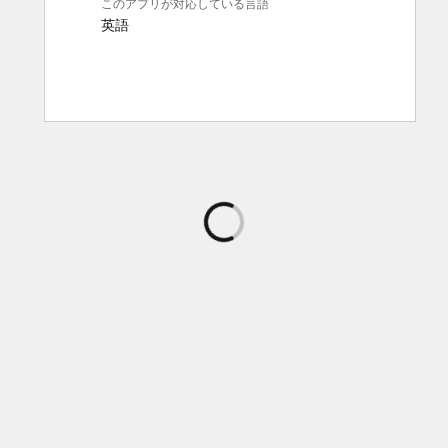
このアプリが対応している言語
英語
読
み
込
み
中