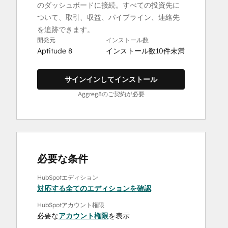
のダッシュボードに接続。すべての投資先に
ついて、取引、収益、パイプライン、連絡先
を追跡できます。
開発元
インストール数
Aptitude 8
インストール数10件未満
サインインしてインストール
Aggreg8のご契約が必要
必要な条件
HubSpotエディション
対応する全てのエディションを確認
HubSpotアカウント権限
必要な
アカウント権限
を表示