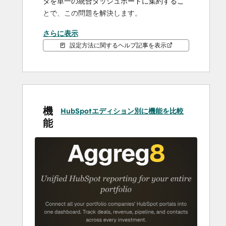
タを単一の統合ダッシュボードに集約するこ
とで、この問題を解決します。
さらに表示
各ポートフォリオ企業のHubSpotアカウント
設定方法に関するヘルプ記事を表示
にログインして個別のレポートを取得し、ス
プレッドシートで数値を統合する代わりに、
Aggreg8を使えば、ポートフォリオ全体を1つ
の場所からリアルタイムで把握できます。
機
ポートフォリオ企業のHubSpotポータルに接
HubSpotエディション別に機能を比較
能
続すれば、すぐに確認できます：
ポートフォリオ全体の収益追跡 - すべ
ての投資先企業において、成約した収
益、未決済のパイプラインの価値、取
引の速度を監視します。目標を達成し
ている投資先と注意が必要な投資先を
即座に特定できます。
投資先全体でのセールスファネルの健