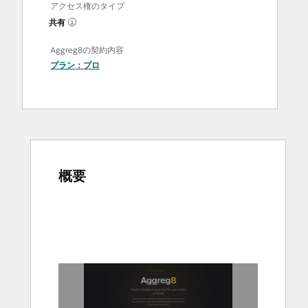
アクセス権のタイプ
共有
Aggreg8の契約内容
プラン：
プロ
概要
他
の
項
目
を
表
示