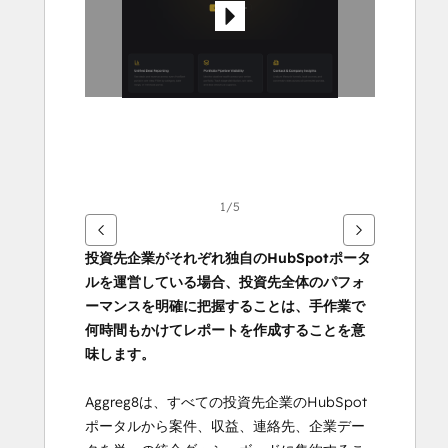
す
る
に
は
矢
印
キ
ー
を
1/5
使
用
投資先企業がそれぞれ独自のHubSpotポータ
し
ルを運営している場合、投資先全体のパフォ
ま
ーマンスを明確に把握することは、手作業で
す
何時間もかけてレポートを作成することを意
味します。
Aggreg8は、すべての投資先企業のHubSpot
ポータルから案件、収益、連絡先、企業デー